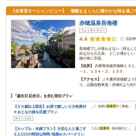
【全客室オーシャンビュー】 潮騒をまくらに穏やかな時を過ご
赤穂温泉呑海楼
フォトギャラリー
4.4
320
呑海楼でしか味わえない［何もしな
めながらの入浴。 どこか懐かしい
穂の幸に舌鼓。
住所
兵庫県赤穂市御崎１３１
－１、１３４－２、１３５
アクセス
ＪＲ播州赤穂駅より
り。山陽自動車道：赤穂ICより約1
「誕生日 記念日」を含む宿泊プラン
【５０歳以上限定】お得で嬉しい２大特典付
…！ 夫婦の
記念日
やご家族…
☆おとなの旅を応援プラン
ポイント2%
【カップル・夫婦プラン】大切な人と過ごす
二人の
記念日
・観光旅行に …
２人だけの特別な時間♪地酒orスパークリン