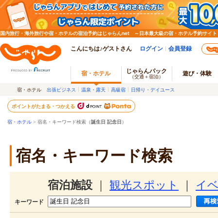
国内旅行・海外旅行や宿・ホテルの宿泊予約はじゃらんnet ～日本最大級の宿・ホテル予約サイト
こんにちは♪ゲストさん
ログイン
会員登録
じゃらんパック
宿・ホテル
遊び・体験
（交通＋宿泊）
宿・ホテル
出張ビジネス
温泉・露天
高級宿
日帰り・デイユース
ポイントがたまる・つかえる
宿・ホテル
> 宿名・キーワード検索（
誕生日 記念日
）
宿名・キーワード検索
宿泊施設
｜
観光スポット
｜
イ
キーワード