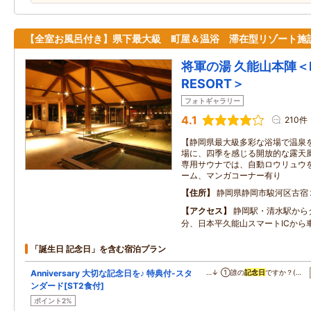
【全室お風呂付き】県下最大級 町屋＆温浴 滞在型リゾート施
将軍の湯 久能山本陣＜L
RESORT＞
フォトギャラリー
4.1
210件
【静岡県最大級多彩な浴場で温泉を
場に、四季を感じる開放的な露天風
専用サウナでは、自動ロウリュウを
ーム、マンガコーナー有り
住所
静岡県静岡市駿河区古宿
アクセス
静岡駅・清水駅から
分、日本平久能山スマートICから車
「誕生日 記念日」を含む宿泊プラン
Anniversary 大切な記念日を♪ 特典付-スタ
…↓ ①誰の
記念日
ですか？(…
ンダード[ST2食付]
ポイント2%