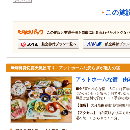
ポイント2%
この施
この施設と交通手段を自由に組み合わせたおトクな
航空券付プラン一覧へ
航空券付プラン
■無料貸切露天風呂有り！アットホームな安らぎが魅力の宿
アットホームな宿 由
■全6室の小さな宿。入口には四
づかいにホッと安らぐ宿です｡ゆ
風呂は無料で貸切ＯＫ！季節の素
住所
大分県由布市湯布院町川
アクセス
由布院駅より車で５
湯布院ＩＣから車で１５分。