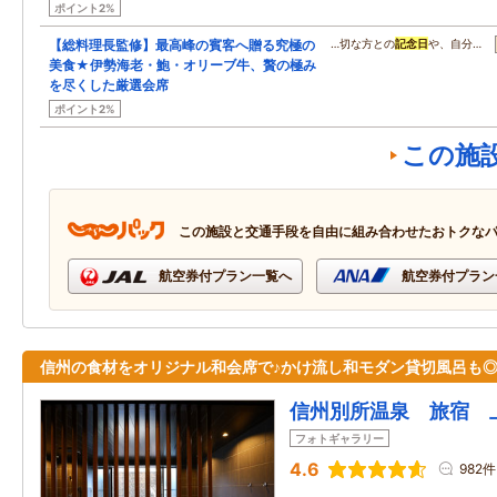
ポイント2%
【総料理長監修】最高峰の賓客へ贈る究極の
…切な方との
記念日
や、自分…
美食★伊勢海老・鮑・オリーブ牛、贅の極み
を尽くした厳選会席
ポイント2%
この施
この施設と交通手段を自由に組み合わせたおトクな
航空券付プラン一覧へ
航空券付プラン
信州の食材をオリジナル和会席で♪かけ流し和モダン貸切風呂も
信州別所温泉 旅宿 
フォトギャラリー
4.6
982件