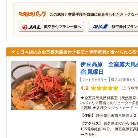
この施設と交通手段を自由に組み合わせたおトクな
航空券付プラン一覧へ
航空券付プラン
★１日４組のみ全室露天風呂付き客室と伊勢海老が食べられる宿
伊豆高原 全室露天風
宿 風曜日
フォトギャラリー
宿ブログ新着あり
4.9
690件
★全室露天風呂付客室（天然温泉
のパエリア目当てのリピーター多
２部屋 ★各種クレジットカード・
住所
静岡県伊東市八幡野１２
アクセス
東名厚木ICから小
135号線経由90分。 伊豆急伊豆
ーで５分。