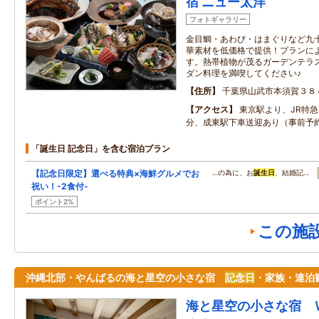
宿 ニュー太洋
フォトギャラリー
金目鯛・あわび・はまぐりなど九
華素材を低価格で提供！プランに
す。熱帯植物が茂るガーデンテラ
ダン料理を満喫してください♪
住所
千葉県山武市本須賀３８
アクセス
東京駅より、JR特急
分、成東駅下車送迎あり（事前予
「誕生日 記念日」を含む宿泊プラン
【記念日限定】選べる特典×海鮮グルメでお
…の為に、お
誕生日
、結婚記…
祝い！-2食付-
ポイント2%
この施
沖縄北部・やんばるの海と星空の小さな宿
記念日
・家族・連泊
海と星空の小さな宿 