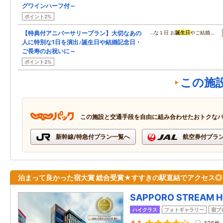
グワインハーフ付～
ポイント2%
【特典付アニバーサリープラン】大切なあの
…な１日 お
誕生日
やご結婚…
人に特別な1日を演出♪誕生日や結婚記念日・
ご長寿のお祝いに～
ポイント2%
この施
この施設と交通手段を自由に組み合わせたおトクな
新幹線/特急付プラン一覧へ
航空券付プラ
泊まって良かった宿大賞 総合受賞★すすきの駅直結でアクセス◎
SAPPORO STREAM H
ハイクラス
フォトギャラリー
宿ブ