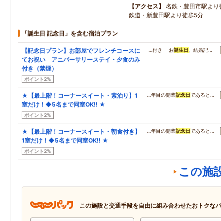
アクセス
名鉄・豊田市駅より
鉄道・新豊田駅より徒歩5分
「誕生日 記念日」を含む宿泊プラン
【記念日プラン】お部屋でフレンチコースに
…付き お
誕生日
、結婚記…
てお祝い アニバーサリーステイ・夕食のみ
付き（禁煙）
ポイント2%
★【最上階！コーナースイート・素泊り】1
…年目の開業
記念日
であると…
室だけ！◆5名まで同室OK!! ★
ポイント2%
★【最上階！コーナースイート・朝食付き】
…年目の開業
記念日
であると…
1室だけ！◆5名まで同室OK!! ★
ポイント2%
この施
この施設と交通手段を自由に組み合わせたおトクな