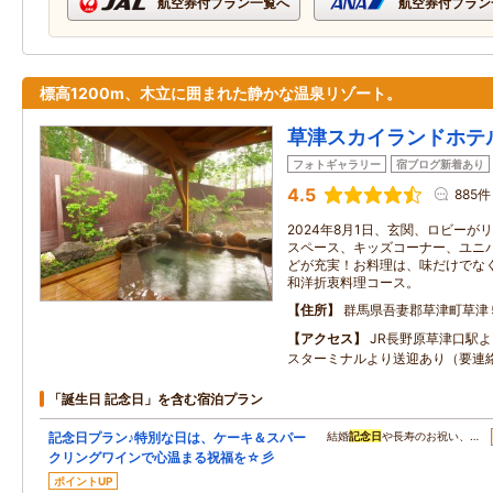
航空券付プラン一覧へ
航空券付プラン
標高1200m、木立に囲まれた静かな温泉リゾート。
草津スカイランドホテ
フォトギャラリー
宿ブログ新着あり
4.5
885件
2024年8月1日、玄関、ロビー
スペース、キッズコーナー、ユニ
どが充実！お料理は、味だけでな
和洋折衷料理コース。
住所
群馬県吾妻郡草津町草津
アクセス
JR長野原草津口駅よ
スターミナルより送迎あり（要連
「誕生日 記念日」を含む宿泊プラン
記念日プラン♪特別な日は、ケーキ＆スパー
結婚
記念日
や長寿のお祝い、…
クリングワインで心温まる祝福を☆彡
ポイントUP