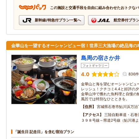
この施設と交通手段を自由に組み合わせたおトクな
新幹線/特急付プラン一覧へ
航空券付プラ
金華山を一望するオーシャンビュー宿！世界三大漁場の絶品海の
島周の宿さか井
フォトギャラリー
4.0
836件
金華山と海を望むオーシャンビュ
レッシュ！クチコミ4.4と好評の
金華山沖で獲れた魚料理と自慢の
風呂では特別なひとときを。
住所
宮城県石巻市鮎川浜万治
アクセス
三陸自動車道・石巻
３９８号線～県道2号線（鮎川港よ
「誕生日 記念日」を含む宿泊プラン