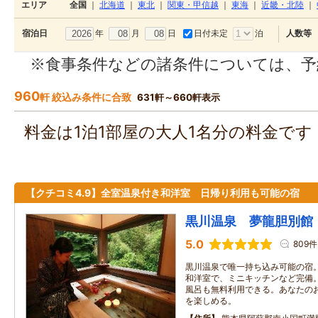
エリア
全国
｜
北海道
｜
東北
｜
関東・甲信越
｜
東海
｜
近畿・北陸
｜
年
月
日
日付未定
泊
宿泊日
人数等
※食事条件などの諸条件については、予
960
軒 絞込み条件に合致
631軒～660軒表示
料金は1泊1部屋の大人1名分の料金で
【クチコミ4.9】全室温泉付き和洋室 日帰り利用も可能の宿
黒川温泉 夢龍胆別館
5.0
809件
黒川温泉で唯一持ち込み可能の宿
和洋室で、ミニキッチンなど完備
風呂も無料利用できる。あなたの
を楽しめる。