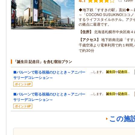
4.1
126件
◆地下鉄「すすきの駅」直結◆～
～「COCONO SUSUKINO(コ
するライフスタイルホテル。アク
の拠点に最適です。
住所
北海道札幌市中央区南４
アクセス
地下鉄南北線「すす
千歳空港より電車利用で約１時間／
で約30分
「誕生日 記念日」を含む宿泊プラン
■バルーンで彩る祝福のひととき～アニバー
…します。
誕生日
や
記念日
…
サリーデコレーション～
ポイントUP
■バルーンで彩る祝福のひととき～アニバー
…します。
誕生日
や
記念日
…
サリーデコレーション～
ポイントUP
この施