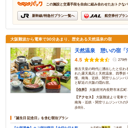
この施設と交通手段を自由に組み合わせたおトクな
新幹線/特急付プラン一覧へ
航空券付プラ
大阪難波から電車で30分あまり、歴史ある天然温泉の宿
天然温泉 憩いの宿「
4.5
279件
推古天皇の時代に湧出したと伝わ
れた露天風呂と天然温泉、四季折々
慢。南海、近鉄、関空リムジンバ
と駅近の大阪の隠れ宿。
住所
大阪府河内長野市末広町
アクセス
大阪難波より電車
南海・近鉄・関空リムジンバスの
歩8分。
「誕生日 記念日」を含む宿泊プラン
【お部屋食】☆ご宿泊限定【大切な日を彩
…、お子様お
誕生日
、ご夫婦…