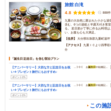
旅館 白滝
4.8
888件
九重の大自然に囲まれた小さな湯宿
含む、6つの湯処と半露天付き客
る。 若旦那が丁寧に作るお料理は
い、お腹も心も大満足。
住所
大分県玖珠郡九重町湯坪
アクセス
九重ＩＣより四季彩
分
「誕生日 記念日」を含む宿泊プラン
【アニバーサリー】大切な方と記念日をお祝
…┣╋┫ お
誕生日
や結婚記…
い☆プレゼント旅行にもおすすめ♪
ポイント2%
【アニバーサリー】大切な方と記念日をお祝
…┣╋┫ お
誕生日
や結婚記…
い☆プレゼント旅行にもおすすめ♪
ポイント2%
この施