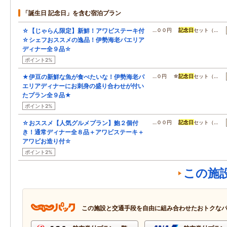
「誕生日 記念日」を含む宿泊プラン
☆【じゃらん限定】新鮮！アワビステーキ付
…００円
記念日
セット（…
☆シェフおススメの逸品！伊勢海老パエリア
ディナー全９品☆
ポイント2%
★伊豆の新鮮な魚が食べたいな！伊勢海老パ
…０円 ☆
記念日
セット（…
エリアディナーにお刺身の盛り合わせが付い
たプラン全９品★
ポイント2%
☆おススメ【人気グルメプラン】鮑２個付
…００円
記念日
セット（…
き！通常ディナー全８品＋アワビステーキ＋
アワビお造り付☆
ポイント2%
この施
この施設と交通手段を自由に組み合わせたおトクな