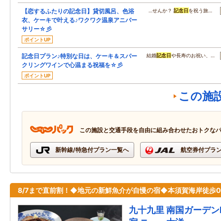
【恋するふたりの記念日】貸切風呂、色浴
…せんか？
記念日
を祝う旅…
衣、ケーキで叶える♪ワクワク温泉アニバー
サリー☆彡
ポイントUP
記念日プラン♪特別な日は、ケーキ＆スパー
結婚
記念日
や長寿のお祝い、…
クリングワインで心温まる祝福を☆彡
ポイントUP
この施
この施設と交通手段を自由に組み合わせたおトクな
新幹線/特急付プラン一覧へ
航空券付プラ
8/7まで直前割！◆地元の新鮮魚介が自慢の宿◆本須賀海岸徒歩
九十九里 南国ガーデン