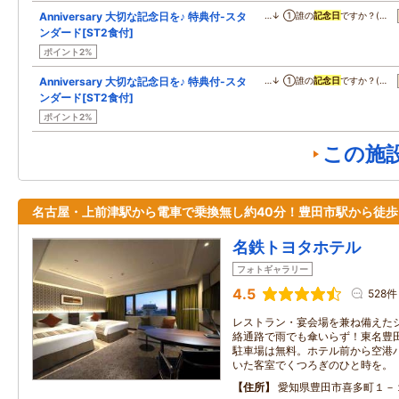
Anniversary 大切な記念日を♪ 特典付-スタ
…↓ ①誰の
記念日
ですか？(…
ンダード[ST2食付]
ポイント2%
Anniversary 大切な記念日を♪ 特典付-スタ
…↓ ①誰の
記念日
ですか？(…
ンダード[ST2食付]
ポイント2%
この施
名古屋・上前津駅から電車で乗換無し約40分！豊田市駅から徒歩
名鉄トヨタホテル
フォトギャラリー
4.5
528件
レストラン・宴会場を兼ね備えた
絡通路で雨でも傘いらず！東名豊
駐車場は無料。ホテル前から空港
いた客室でくつろぎのひと時を。
住所
愛知県豊田市喜多町１－