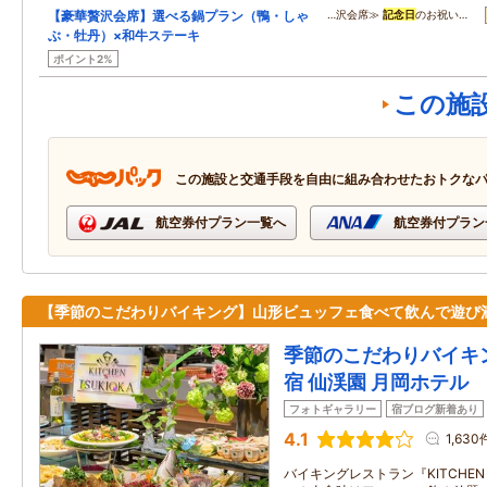
【豪華贅沢会席】選べる鍋プラン（鴨・しゃ
…沢会席≫
記念日
のお祝い…
ぶ・牡丹）×和牛ステーキ
ポイント2%
この施
この施設と交通手段を自由に組み合わせたおトクな
航空券付プラン一覧へ
航空券付プラン
【季節のこだわりバイキング】山形ビュッフェ食べて飲んで遊び
季節のこだわりバイキ
宿 仙渓園 月岡ホテル
フォトギャラリー
宿ブログ新着あり
4.1
1,630
バイキングレストラン『KITCHEN 