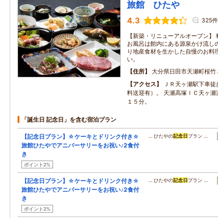
旅館 ひたや
4.3
325件
【新築・リニューアルオープン】 
お風呂は館内にある源泉かけ流しの
り地産食材を生かした自慢のお料
い。
住所
大分県日田市天瀬町桜竹
アクセス
ＪＲ天ヶ瀬駅下車徒
料送迎有）。 天瀬高塚ＩＣ天ヶ瀬
１５分。
「誕生日 記念日」を含む宿泊プラン
【記念日プラン】☆ケーキとドリンク付き☆
… ひたやの
記念日
プラン …
旅館ひたやでアニバーサリーをお祝い♪2食付
き
ポイント2%
【記念日プラン】☆ケーキとドリンク付き☆
… ひたやの
記念日
プラン …
旅館ひたやでアニバーサリーをお祝い♪2食付
き
ポイント2%