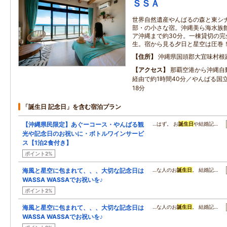
ＳＳＡ
世界自然遺産やんばるの森と東シ
部・の小さな宿。沖縄美ら海水族館
ア沖縄まで約30分。一棟貸切の
生。宿から見る夕日と星空は圧巻
住所
沖縄県国頭郡大宜味村根
アクセス
那覇空港から沖縄自
経由で約1時間40分／やんばる国
18分
「誕生日 記念日」を含む宿泊プラン
【沖縄県民限定】あぐーコース・やんばる観
…はず。 お
誕生日
や結婚記…
光や記念日のお祝いに・ボトルワインサービ
ス【1泊2食付き】
ポイント2%
海風と星空に包まれて、、、大切な記念日は
…な人のお
誕生日
。 結婚記…
WASSA WASSAでお祝いを♪
ポイント2%
海風と星空に包まれて、、、大切な記念日は
…な人のお
誕生日
。 結婚記…
WASSA WASSAでお祝いを♪