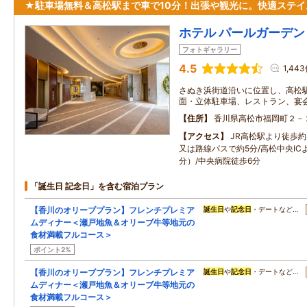
★駐車場無料＆高松駅まで車で10分！出張や観光に。快適ステイ
ホテル パールガーデン
フォトギャラリー
4.5
1,44
さぬき浜街道沿いに位置し、高松駅
面・立体駐車場、レストラン、宴
住所
香川県高松市福岡町２－
アクセス
JR高松駅より徒歩約3
又は路線パスで約5分/高松中央ICよ
分）/中央病院徒歩6分
「誕生日 記念日」を含む宿泊プラン
【香川のオリーブプラン】フレンチプレミア
誕生日
や
記念日
・デートなど…
ムディナー＜瀬戸地魚＆オリーブ牛等地元の
食材満載フルコース＞
ポイント2%
【香川のオリーブプラン】フレンチプレミア
誕生日
や
記念日
・デートなど…
ムディナー＜瀬戸地魚＆オリーブ牛等地元の
食材満載フルコース＞