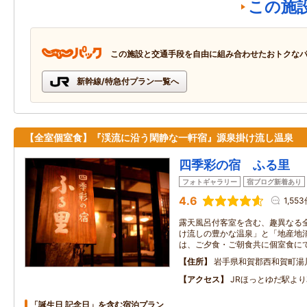
この施
この施設と交通手段を自由に組み合わせたおトクな
新幹線/特急付プラン一覧へ
【全室個室食】『渓流に沿う閑静な一軒宿』源泉掛け流し温泉
四季彩の宿 ふる里
フォトギャラリー
宿ブログ新着あり
4.6
1,55
露天風呂付客室を含む、趣異なる全
け流しの豊かな温泉」と「地産地
は、ご夕食・ご朝食共に個室食に
住所
岩手県和賀郡西和賀町湯
アクセス
JRほっとゆだ駅より
「誕生日 記念日」を含む宿泊プラン