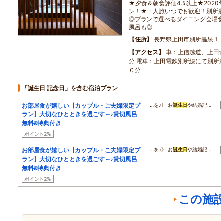
★夕食＆朝食評価4.5以上★202
ン！★一人旅いつでも歓迎！別所
◎プランで選べるダイニング会場
風呂も◎
住所
長野県上田市別所温泉１
アクセス
車：上信越道、上田
分 電車：上田電鉄別所線にて別所
０分
「誕生日 記念日」を含む宿泊プラン
お部屋食が嬉しい【カップル・ご夫婦限定プ
…を♪》 お
誕生日
や結婚記…
ラン】大切なひとときを過ごす～♪貸切風呂
無料&特典付き
ポイント2%
お部屋食が嬉しい【カップル・ご夫婦限定プ
…を♪》 お
誕生日
や結婚記…
ラン】大切なひとときを過ごす～♪貸切風呂
無料&特典付き
ポイント2%
この施