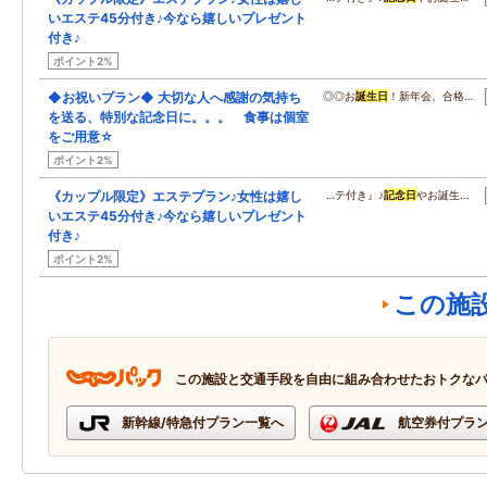
いエステ45分付き♪今なら嬉しいプレゼント
付き♪
ポイント2%
◆お祝いプラン◆ 大切な人へ感謝の気持ち
◎◎お
誕生日
！新年会、合格…
を送る、特別な記念日に。。。 食事は個室
をご用意☆
ポイント2%
《カップル限定》エステプラン♪女性は嬉し
…テ付き』♪
記念日
やお誕生…
いエステ45分付き♪今なら嬉しいプレゼント
付き♪
ポイント2%
この施
この施設と交通手段を自由に組み合わせたおトクな
新幹線/特急付プラン一覧へ
航空券付プラ