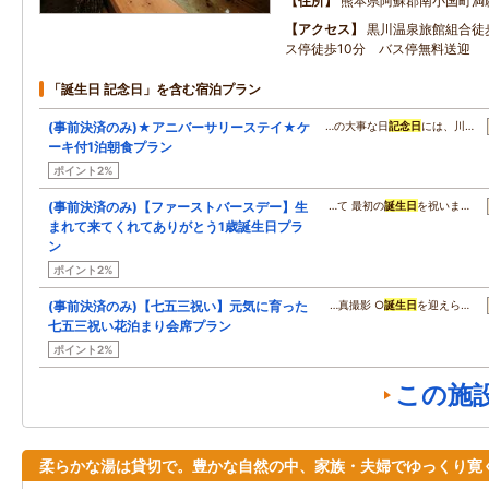
住所
熊本県阿蘇郡南小国町満
アクセス
黒川温泉旅館組合徒
ス停徒歩10分 バス停無料送迎
「誕生日 記念日」を含む宿泊プラン
(事前決済のみ)★アニバーサリーステイ★ケ
…の大事な日
記念日
には、川…
ーキ付1泊朝食プラン
ポイント2%
(事前決済のみ)【ファーストバースデー】生
…て 最初の
誕生日
を祝いま…
まれて来てくれてありがとう1歳誕生日プラ
ン
ポイント2%
(事前決済のみ)【七五三祝い】元気に育った
…真撮影 ○
誕生日
を迎えら…
七五三祝い花泊まり会席プラン
ポイント2%
この施
柔らかな湯は貸切で。豊かな自然の中、家族・夫婦でゆっくり寛