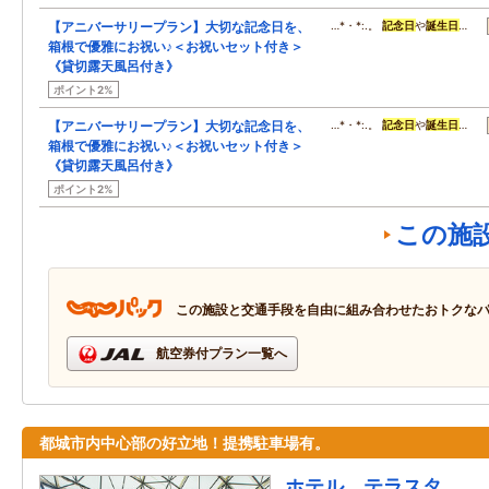
【アニバーサリープラン】大切な記念日を、
…*・*:.。
記念日
や
誕生日
…
箱根で優雅にお祝い♪＜お祝いセット付き＞
《貸切露天風呂付き》
ポイント2%
【アニバーサリープラン】大切な記念日を、
…*・*:.。
記念日
や
誕生日
…
箱根で優雅にお祝い♪＜お祝いセット付き＞
《貸切露天風呂付き》
ポイント2%
この施
この施設と交通手段を自由に組み合わせたおトクな
航空券付プラン一覧へ
都城市内中心部の好立地！提携駐車場有。
ホテル テラスタ