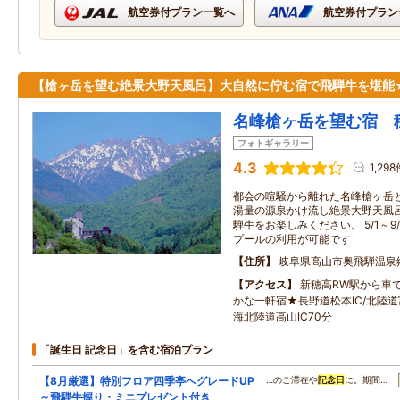
航空券付プラン一覧へ
航空券付プラン
【槍ヶ岳を望む絶景大野天風呂】大自然に佇む宿で飛騨牛を堪能
名峰槍ヶ岳を望む宿 
フォトギャラリー
4.3
1,29
都会の喧騒から離れた名峰槍ヶ岳と
湯量の源泉かけ流し絶景大野天風
騨牛をお楽しみください。 5/1～
プールの利用が可能です
住所
岐阜県高山市奥飛騨温泉
アクセス
新穂高RW駅から車
かな一軒宿★長野道松本IC/北陸道
海北陸道高山IC70分
「誕生日 記念日」を含む宿泊プラン
【8月厳選】特別フロア四季亭へグレードUP
…のご滞在や
記念日
に。期間…
～飛騨牛握り・ミニプレゼント付き