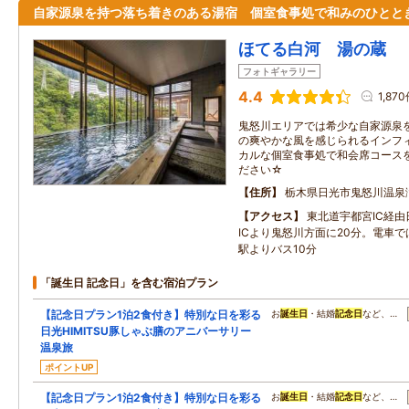
自家源泉を持つ落ち着きのある湯宿 個室食事処で和みのひとと
ほてる白河 湯の蔵
フォトギャラリー
4.4
1,87
鬼怒川エリアでは希少な自家源泉
の爽やかな風を感じられるインフ
カルな個室食事処で和会席コース
ださい☆
住所
栃木県日光市鬼怒川温泉
アクセス
東北道宇都宮IC経
ICより鬼怒川方面に20分。電車
駅よりバス10分
「誕生日 記念日」を含む宿泊プラン
【記念日プラン1泊2食付き】特別な日を彩る
お
誕生日
・結婚
記念日
など、…
日光HIMITSU豚しゃぶ膳のアニバーサリー
温泉旅
ポイントUP
【記念日プラン1泊2食付き】特別な日を彩る
お
誕生日
・結婚
記念日
など、…