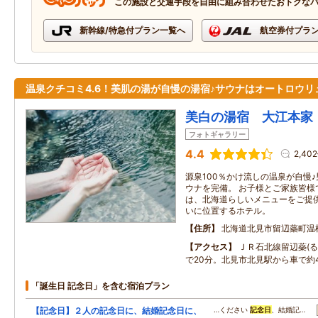
この施設と交通手段を自由に組み合わせたおトクな
新幹線/特急付プラン一覧へ
航空券付プラ
温泉クチコミ4.6！美肌の湯が自慢の湯宿♪サウナはオートロウリ
美白の湯宿 大江本家
フォトギャラリー
4.4
2,40
源泉100％かけ流しの温泉が自慢
ウナを完備。 お子様とご家族皆様
は、北海道らしいメニューをご提供
いに位置するホテル。
住所
北海道北見市留辺蘂町温
アクセス
ＪＲ石北線留辺蘂(る
で20分。北見市北見駅から車で約
「誕生日 記念日」を含む宿泊プラン
【記念日】２人の記念日に、結婚記念日に、
…ください
記念日
、結婚記…