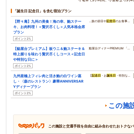
「誕生日 記念日」を含む宿泊プラン
【野々庵】九州の美食！海の幸、鮑ステー
…族の節目や
記念日
のお食事…
キ、お肉料理！＜贅沢尽くし＞人気本格会席
プラン
ポイント2%
【鮨屋台プレミアム】板ウニ＆鮑ステーキ＆
鮨屋台ディナーPREMIUM 「…
特上握りを味わう贅沢尽くしコース＜記念日
や特別な日に＞
ポイント2%
九州産極上フィレ肉と活き鮑の白ワイン蒸
【
記念日
・お
誕生日
・特別な…
し・〈森のレストラン〉豪華ANNIVERSAR
Yディナープラン
ポイント2%
この施
この施設と交通手段を自由に組み合わせたおトクな