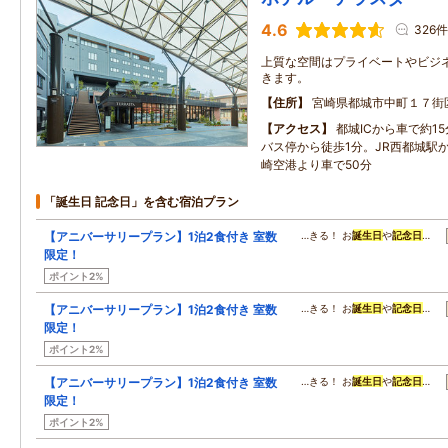
4.6
326件
上質な空間はプライベートやビジ
きます。
住所
宮崎県都城市中町１７街
アクセス
都城ICから車で約1
バス停から徒歩1分。JR西都城駅
崎空港より車で50分
「誕生日 記念日」を含む宿泊プラン
【アニバーサリープラン】1泊2食付き 室数
…きる！ お
誕生日
や
記念日
…
限定！
ポイント2%
【アニバーサリープラン】1泊2食付き 室数
…きる！ お
誕生日
や
記念日
…
限定！
ポイント2%
【アニバーサリープラン】1泊2食付き 室数
…きる！ お
誕生日
や
記念日
…
限定！
ポイント2%