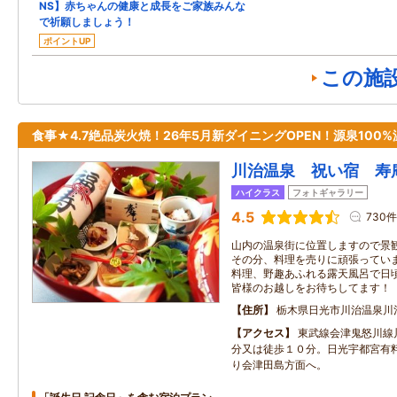
NS】赤ちゃんの健康と成長をご家族みんな
で祈願しましょう！
ポイントUP
この施
食事★4.7絶品炭火焼！26年5月新ダイニングOPEN！源泉100%
川治温泉 祝い宿 寿庵
ハイクラス
フォトギャラリー
4.5
730件
山内の温泉街に位置しますので景
その分、料理を売りに頑張ってい
料理、野趣あふれる露天風呂で日
皆様のお越しをお待ちしてます！
住所
栃木県日光市川治温泉川
アクセス
東武線会津鬼怒川線
分又は徒歩１０分。日光宇都宮有
り会津田島方面へ。