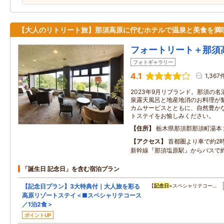
【大人のリトリート旅】那須高原に佇むホテルで温泉と美食を満
フォートリート＋那須
フォトギャラリー
4.1
1,367
2023年9月リブランド。那須の
泉露天風呂と地産地消のお料理が
カムサービスとともに、自然豊か
トステイをお愉しみください。
住所
栃木県那須郡那須町湯本
アクセス
首都圏より車で約2時
新幹線『那須塩原駅』からバスで約
「誕生日 記念日」を含む宿泊プラン
【記念日プラン】3大特典付｜大人旅を彩る
【
記念日
×スペシャリテコー…
高原リゾートステイ＜■スペシャリテコース
／1泊2食＞
ポイントUP