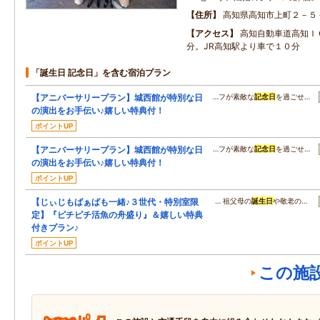
住所
高知県高知市上町２－５
アクセス
高知自動車道高知Ｉ
分。JR高知駅より車で１０分
「誕生日 記念日」を含む宿泊プラン
【アニバーサリープラン】城西館が特別な日
…フが素敵な
記念日
を過ごせ…
の演出をお手伝い♪嬉しい特典付！
ポイントUP
【アニバーサリープラン】城西館が特別な日
…フが素敵な
記念日
を過ごせ…
の演出をお手伝い♪嬉しい特典付！
ポイントUP
【じぃじもばぁばも一緒♪３世代・特別室限
… 祖父母の
誕生日
や敬老の…
定】『ピチピチ活魚の舟盛り』＆嬉しい特典
付きプラン♪
ポイントUP
この施