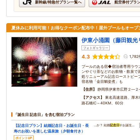
新幹線/特急付プラン一覧へ
航空券付プラ
夏休みに利用可能！お得なクーポン配布中！屋外プールもオープ
伊東小涌園（藤田観光
フォトギャラリー
4.3
1,78
プールのある宿◆宿泊者専用ラウ
ンやぐり茶などのお飲物・飲泉で
処リニューアル記念ローストビー
宿名物「金目鯛姿煮」も
住所
静岡県伊東市広野２―２
アクセス
東名高速道路、厚木
路石橋IC～40KM、60分
「誕生日 記念日」を含む宿泊プラン
【記念日プラン】結婚記念日・お誕生日・長
…か？ 結婚
記念日
やお誕生…
寿のお祝いを楽しむ温泉旅（夕朝食付き）
ポイントUP