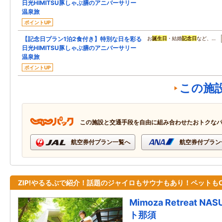
日光HIMITSU豚しゃぶ膳のアニバーサリー
温泉旅
ポイントUP
【記念日プラン1泊2食付き】特別な日を彩る
お
誕生日
・結婚
記念日
など、…
日光HIMITSU豚しゃぶ膳のアニバーサリー
温泉旅
ポイントUP
この施
この施設と交通手段を自由に組み合わせたおトクな
航空券付プラン一覧へ
航空券付プラン
ZIP!やるるぶで紹介！話題のジャイロもサウナもあり！ペットも
Mimoza Retreat 
ト那須