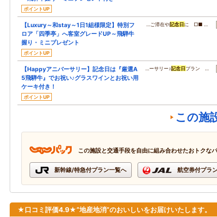
ポイントUP
【Luxury～和stay～1日1組様限定】特別フ
…ご滞在や
記念日
に □■ …
ロア「四季亭」へ客室グレードUP～飛騨牛
握り・ミニプレゼント
ポイントUP
【Happyアニバーサリー】記念日は『厳選A
…ーサリー♪
記念日
プラン …
5飛騨牛』でお祝い♪グラスワインとお祝い用
ケーキ付き！
ポイントUP
この施
この施設と交通手段を自由に組み合わせたおトクな
新幹線/特急付プラン一覧へ
航空券付プラ
★口コミ評価4.9★”地産地消”のおいしいをお届けいたします。