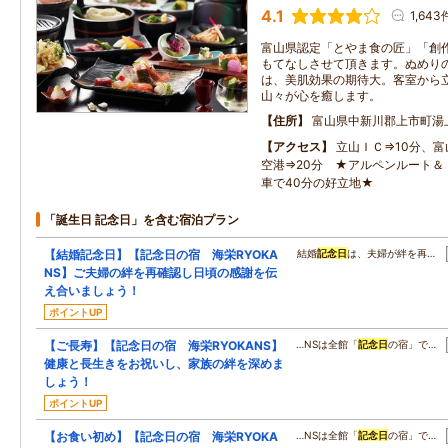
4.1
1,643
富山県認定「とやま食の匠」「創
もてなしさせて頂きます。ぬめり
は、美肌効果の期待大。客室から
山々が心を癒します。
住所
富山県中新川郡上市町湯
アクセス
立山ＩＣ⇒10分、富
空港⇒20分 ★アルペンルート＆
車で40分の好立地★
「誕生日 記念日」を含む宿泊プラン
【結婚記念日】【記念日の宿 海栄RYOKA
結婚
記念日
は、夫婦が絆を再…
NS】ご夫婦の絆を再確認し日頃の感謝を伝
え合いましょう！
ポイントUP
【ご長寿】【記念日の宿 海栄RYOKANS】
…NSは全館「
記念日
の宿」で…
健康と長生きをお祝いし、家族の絆を深めま
しょう！
ポイントUP
【お食い初め】【記念日の宿 海栄RYOKA
…NSは全館「
記念日
の宿」で…