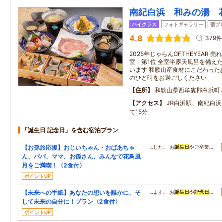
南紀白浜 和みの湯 
ハイクラス
フォトギャラリー
宿ブ
4.8
379件
2025年じゃらんOFTHEYEAR 売
室 第1位 全室半露天風呂を備え
います 和歌山産食材にこだわった
のひと時をお過ごしください
住所
和歌山県西牟婁郡白浜町
アクセス
JR白浜駅、南紀白
て15分
「誕生日 記念日」を含む宿泊プラン
【お孫旅応援】おじいちゃん・おばあちゃ
…した。 お
誕生日
やご卒業…
ん、パパ、ママ、お孫さん、みんなで花鳥風
月をご満喫！〈2食付〉
ポイントUP
【未来への手紙】あなたの想いを誰かに、そ
…ます。 お
誕生日
や
記念日
…
して未来の自分に！プラン〈2食付〉
ポイントUP