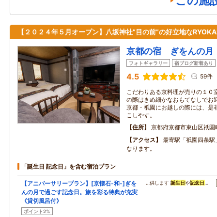
この施
【２０２４年５月オープン】八坂神社”目の前”の好立地なRYOKA
京都の宿 ぎをんの月
フォトギャラリー
宿ブログ新着あり
4.5
59件
こだわりある京料理が売りの１０室
の際はきめ細かなおもてなしでお
京都・祇園にお越しの際には、是非
こしやす。
住所
京都府京都市東山区祇園
アクセス
最寄駅「祇園四条駅
なります。
「誕生日 記念日」を含む宿泊プラン
【アニバーサリープラン】[京懐石-和-]ぎを
…供します
誕生日
や
記念日
…
んの月で過ごす記念日。旅を彩る特典が充実
《貸切風呂付》
ポイント2%