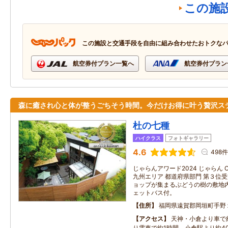
この施
この施設と交通手段を自由に組み合わせたおトクな
航空券付プラン一覧へ
航空券付プラン
森に癒され心と体が整うごちそう時間。今だけお得に叶う贅沢ス
杜の七種
ハイクラス
フォトギャラリー
4.6
498件
じゃらんアワード2024 じゃらん OF
九州エリア 都道府県部門 第３位
ョップが集まるぶどうの樹の敷地
ェットバス付。
住所
福岡県遠賀郡岡垣町手野
アクセス
天神・小倉より車で
り電車で約1時間、小倉駅より約4