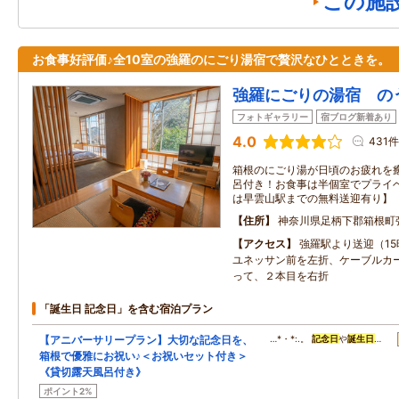
この施
お食事好評価♪全10室の強羅のにごり湯宿で贅沢なひとときを。
強羅にごりの湯宿 の
フォトギャラリー
宿ブログ新着あり
4.0
431件
箱根のにごり湯が日頃のお疲れを癒
呂付き！お食事は半個室でプライベ
は早雲山駅までの無料送迎有り】
住所
神奈川県足柄下郡箱根町
アクセス
強羅駅より送迎（15
ユネッサン前を左折、ケーブルカ
って、２本目を右折
「誕生日 記念日」を含む宿泊プラン
【アニバーサリープラン】大切な記念日を、
…*・*:.。
記念日
や
誕生日
…
箱根で優雅にお祝い♪＜お祝いセット付き＞
《貸切露天風呂付き》
ポイント2%