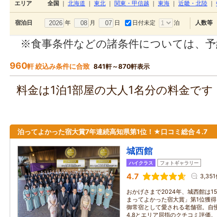
エリア
全国
｜
北海道
｜
東北
｜
関東・甲信越
｜
東海
｜
近畿・北陸
｜
年
月
日
日付未定
泊
宿泊日
人数等
※食事条件などの諸条件については、予
960
軒 絞込み条件に合致
841軒～870軒表示
料金は1泊1部屋の大人1名分の料金で
泊ってよかった宿大賞7年連続高知県第1位！★口コミ総合４.7
城西館
ハイクラス
フォトギャラリー
4.7
3,35
おかげさまで2024年、城西館は1
まってよかった宿大賞」第1位獲
御常宿として愛される老舗宿。自慢
4.8とエリア屈指のクチコミ評価。