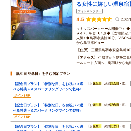
る女性に嬉しい温泉宿
フォトギャラリー
4.5
2,62
＜キッズパークセール開催中＞ 
★4.7、朝食 ★4.6 ◆【女性
人気♪ ◆鳥羽水族館10分、VISO
から鳥羽湾ビュー
住所
三重県鳥羽市安楽島町107
アクセス
伊勢道から伊勢二見
ールロード方面へ。鳥羽駅から無
「誕生日 記念日」を含む宿泊プラン
【記念日プラン】「特別な日」をお祝い＜選
【お
誕生日
・結婚
記念日
・還…
べる特典＞＆スパークリングワインで乾杯♪
ポイントUP
【記念日プラン】「特別な日」をお祝い＜選
【お
誕生日
・結婚
記念日
・還…
べる特典＞＆スパークリングワインで乾杯♪
ポイントUP
【記念日プラン】「特別な日」をお祝い＜選
【お
誕生日
・結婚
記念日
・還…