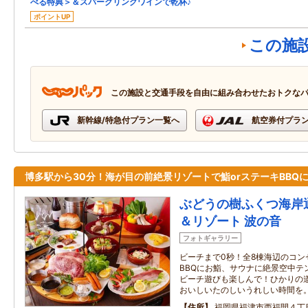
べる特典＞＆スパークリングワインで乾杯♪
ポイントUP
この施
この施設と交通手段を自由に組み合わせたおトクな
新幹線/特急付プラン一覧へ
航空券付プラ
博多駅から30分！海が目の前絶景リゾートで鮨orステーキBBQ
ぶどうの樹ふくつ海岸通
＆リゾート 波の音
フォトギャラリー
ビーチまで0秒！全8棟海辺のコン
BBQにお鮨、サウナに絶景空中テ
ビーチ遊びも楽しんで！ひかりの
おいしいたのしいうれしい時間を
住所
福岡県福津市西福間４丁