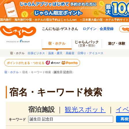
国内旅行・海外旅行や宿・ホテルの宿泊予約はじゃらんnet ～日本最大級の宿・ホテル予約サイト
こんにちは♪ゲストさん
ログイン
会員登録
じゃらんパック
宿・ホテル
遊び・体験
（交通＋宿泊）
宿・ホテル
出張ビジネス
温泉・露天
高級宿
日帰り・デイユース
ポイントがたまる・つかえる
宿・ホテル
> 宿名・キーワード検索（
誕生日 記念日
）
宿名・キーワード検索
宿泊施設
｜
観光スポット
｜
イ
キーワード