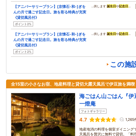
【アニバーサリープラン】[京懐石-和-]ぎを
…供します
誕生日
や
記念日
…
んの月で過ごす記念日。旅を彩る特典が充実
《貸切風呂付》
ポイント2%
【アニバーサリープラン】[京懐石-和-]ぎを
…供します
誕生日
や
記念日
…
んの月で過ごす記念日。旅を彩る特典が充実
《貸切風呂付》
ポイント2%
この施
全15室の小さなお宿、地産料理と貸切大露天風呂で伊豆旅を満喫
海ごはん山ごはん『伊
一燈庵
フォトギャラリー
4.7
1,265
地産地消の料理を個室ダイニング
天風呂を贅沢に無料で貸切。「料