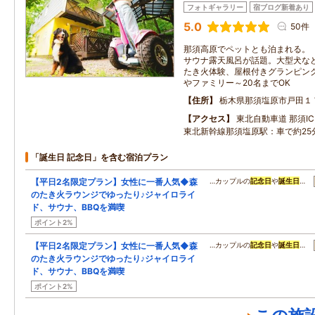
フォトギャラリー
宿ブログ新着あり
5.0
50件
那須高原でペットとも泊まれる。
サウナ露天風呂が話題。大型犬な
たき火体験、屋根付きグランピング
やファミリー～20名までOK
住所
栃木県那須塩原市戸田１
アクセス
東北自動車道 那須IC：
東北新幹線那須塩原駅：車で約25
「誕生日 記念日」を含む宿泊プラン
【平日2名限定プラン】女性に一番人気◆森
…カップルの
記念日
や
誕生日
…
のたき火ラウンジでゆったり♪ジャイロライ
ド、サウナ、BBQを満喫
ポイント2%
【平日2名限定プラン】女性に一番人気◆森
…カップルの
記念日
や
誕生日
…
のたき火ラウンジでゆったり♪ジャイロライ
ド、サウナ、BBQを満喫
ポイント2%