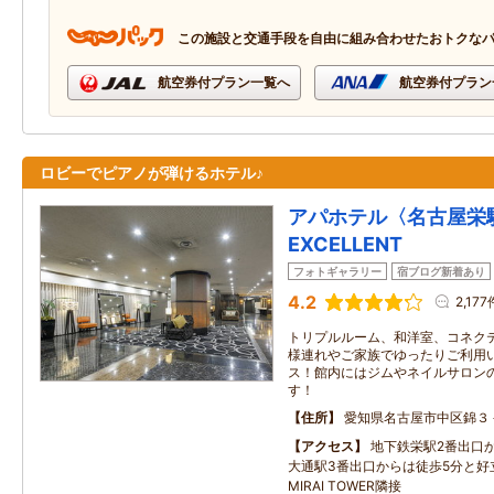
この施設と交通手段を自由に組み合わせたおトクな
航空券付プラン一覧へ
航空券付プラン
ロビーでピアノが弾けるホテル♪
アパホテル〈名古屋栄
EXCELLENT
フォトギャラリー
宿ブログ新着あり
4.2
2,177
トリプルルーム、和洋室、コネク
様連れやご家族でゆったりご利用
ス！館内にはジムやネイルサロン
す！
住所
愛知県名古屋市中区錦３
アクセス
地下鉄栄駅2番出口
大通駅3番出口からは徒歩5分と好
MIRAI TOWER隣接