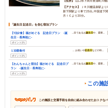
住所
山口県下関市豊浦町川棚
アクセス
ＪＲ川棚温泉駅より
新下関駅より車で25分｡中国道下関
月ＩＣより20分｡
「誕生日 記念日」を含む宿泊プラン
【1泊2食】福がめぐる 記念日プラン -誕
…目であるお
誕生日
や、還暦…
生日・長寿祝に-
ポイント2%
１泊朝食付
… お祝いや
記念日
などの特…
ポイント2%
【わんちゃんと宿泊】福がめぐる 記念日プ
…目であるお
誕生日
や、還暦…
ラン -誕生日・長寿祝に-
ポイント2%
この施
この施設と交通手段を自由に組み合わせたおトクな