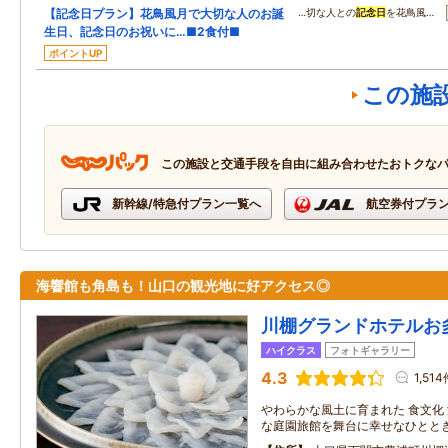
【記念日プラン】花鳥風月で大切な人のお誕
…切な人との
記念日
を花鳥風…
生日、記念日のお祝いに…■2食付■
ポイントUP
この施
この施設と交通手段を自由に組み合わせたおトクな
新幹線/特急付プラン一覧へ
航空券付プラ
海響館も角島も！山口の観光地に好アクセス◎
川棚グランドホテルお
ハイクラス
フォトギャラリー
4.3
1,51
やわらかな風土に育まれた 食文化
な庭園旅館を舞台に幸せなひとと