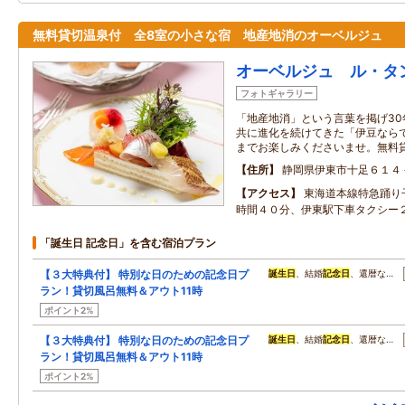
無料貸切温泉付 全8室の小さな宿 地産地消のオーベルジュ
オーベルジュ ル・タ
フォトギャラリー
「地産地消」という言葉を掲げ3
共に進化を続けてきた「伊豆なら
までお楽しみくださいませ。無料
住所
静岡県伊東市十足６１４
アクセス
東海道本線特急踊り
時間４０分、伊東駅下車タクシー
「誕生日 記念日」を含む宿泊プラン
【３大特典付】 特別な日のための記念日プ
誕生日
、結婚
記念日
、還暦な…
ラン！貸切風呂無料＆アウト11時
ポイント2%
【３大特典付】 特別な日のための記念日プ
誕生日
、結婚
記念日
、還暦な…
ラン！貸切風呂無料＆アウト11時
ポイント2%