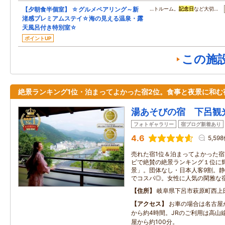
【夕朝食半個室】 ☆グルメペアリング～新
…トルーム。
記念日
など大切…
渚感プレミアムステイ☆海の見える温泉・露
天風呂付き特別室☆
ポイントUP
この施
絶景ランキング1位・泊まってよかった宿2位。食事と夜景に和む
湯あそびの宿 下呂観
フォトギャラリー
宿ブログ新着あり
4.6
5,59
売れた宿1位＆泊まってよかった宿
ビで絶賛の絶景ランキング１位に
景」。団体なし・日本人客9割。静
でコスパ◎。女性に人気の閑雅な
住所
岐阜県下呂市萩原町西上田2
アクセス
お車の場合は名古屋
から約4時間。JRのご利用は高山
屋から約100分。