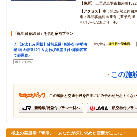
住所
三重県鳥羽市相差町1522-
アクセス
車：第2伊勢道路白木I
車：鳥羽駅無料送迎有（要予約15：
※7/18～8/23は14：40
「誕生日 記念日」を含む宿泊プラン
☆【お楽しみ満載】貸切風呂♪色浴衣♪伊勢海
…敵な旅を…
誕生日
や
記念日
…
老1尾＆特選和牛＆あわび舟盛り付♪海側客室
で部屋食♪
ポイント2%
この施
この施設と交通手段を自由に組み合わせたおトクな
新幹線/特急付プラン一覧へ
航空券付プラ
極上の美肌湯『青湯』 あなたが探し求めた空間がここに・・・