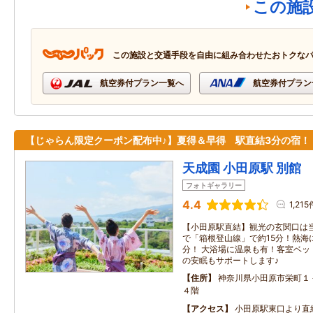
この施
この施設と交通手段を自由に組み合わせたおトクな
航空券付プラン一覧へ
航空券付プラン
【じゃらん限定クーポン配布中♪】夏得＆早得 駅直結3分の宿！
天成園 小田原駅 別館
フォトギャラリー
4.4
1,215
【小田原駅直結】観光の玄関口は当
で「箱根登山線」で約15分！熱海
分！ 大浴場に温泉も有！客室ベッ
の安眠もサポートします♪
住所
神奈川県小田原市栄町１
４階
アクセス
小田原駅東口より直