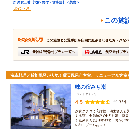
き 美食三昧【1泊2食付・食事処】＜美食＞
ポイントUP
この施
この施設と交通手段を自由に組み合わせたおトクな
新幹線/特急付プラン一覧へ
航空券付プラ
海幸料理と貸切風呂が人気！露天風呂付客室、リニューアル客室
味の宿みち潮
フォトギャラリー
4.5
35件
夕食クチコミ高評価！海女さんと
える宿。全館無料Wi-Fi対応！露
切風呂も人気♪伊勢神宮・おかげ横
の前！プールあり！