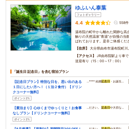
ゆふいん泰葉
フォトギャラリー
4.4
558件
湯布院の町中から離れた閑静な高
触りの天然温泉“青湯”が自慢の当
ばれております。是非ご体感くだ
住所
大分県由布市湯布院町川
アクセス
JR由布院駅より車で
送迎有り（15：00～17：00）
「誕生日 記念日」を含む宿泊プラン
【記念日プラン】特別な日を、思い出のある
…**** 結婚
記念日
・お誕生…
１日にしたい方へ！（１泊２食付）【ドリン
クコーナー無料】
ポイント2%
【素泊まり】心ゆくまでゆっくりと！お食事
…ださい。
記念日
や大切な…
なしプラン【ドリンクコーナー無料】
ポイント2%
【8月厳選】【早割21】期間限定20%OFF！
…ださい。
記念日
や大切な…