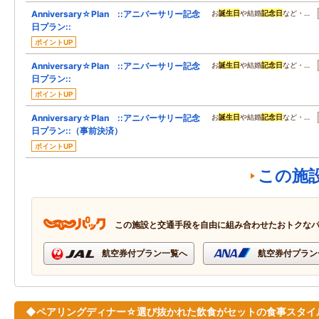
Anniversary☆Plan ::アニバーサリー記念
お
誕生日
や結婚
記念日
など・…
日プラン::
ポイントUP
Anniversary☆Plan ::アニバーサリー記念
お
誕生日
や結婚
記念日
など・…
日プラン::
ポイントUP
Anniversary☆Plan ::アニバーサリー記念
お
誕生日
や結婚
記念日
など・…
日プラン::（事前決済）
ポイントUP
この施
この施設と交通手段を自由に組み合わせたおトクな
航空券付プラン一覧へ
航空券付プラン
◆ペアリングディナー☆選び抜かれた飲食がセットの食事スタイ