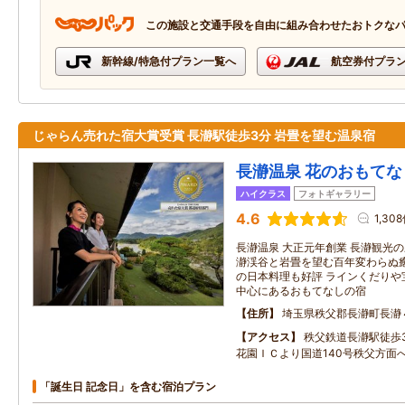
この施設と交通手段を自由に組み合わせたおトクな
新幹線/特急付プラン一覧へ
航空券付プラ
じゃらん売れた宿大賞受賞 長瀞駅徒歩3分 岩畳を望む温泉宿
長瀞温泉 花のおもてな
ハイクラス
フォトギャラリー
4.6
1,30
長瀞温泉 大正元年創業 長瀞観光
瀞渓谷と岩畳を望む百年変わらぬ癒
の日本料理も好評 ラインくだりや
中心にあるおもてなしの宿
住所
埼玉県秩父郡長瀞町長瀞
アクセス
秩父鉄道長瀞駅徒歩
花園ＩＣより国道140号秩父方面
「誕生日 記念日」を含む宿泊プラン