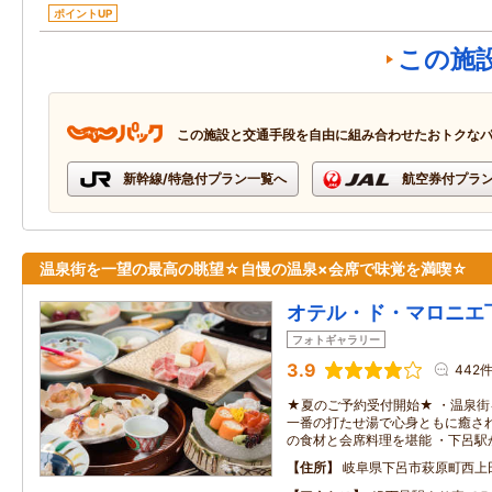
ポイントUP
この施
この施設と交通手段を自由に組み合わせたおトクな
新幹線/特急付プラン一覧へ
航空券付プラ
温泉街を一望の最高の眺望☆自慢の温泉×会席で味覚を満喫☆
オテル・ド・マロニエ
フォトギャラリー
3.9
442
★夏のご予約受付開始★ ・温泉街
一番の打たせ湯で心身ともに癒され
の食材と会席料理を堪能 ・下呂駅
住所
岐阜県下呂市萩原町西上