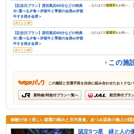
【記念日プラン】貸切風呂60分などの特典
…なたはどの
記念日
をお祝い…
付♪選べる夕食＜伊賀牛と季節の会席or伊賀
牛すき焼き会席＞
ポイントUP
【記念日プラン】貸切風呂60分などの特典
…なたはどの
記念日
をお祝い…
付♪選べる夕食＜伊賀牛と季節の会席or伊賀
牛すき焼き会席＞
ポイントUP
この施
この施設と交通手段を自由に組み合わせたおトクな
新幹線/特急付プラン一覧へ
航空券付プラ
錦鯉が泳ぐ美しい庭園の眺めと庄内美食。あつみ温泉の極上の隠
認定5つ星 緑と人の