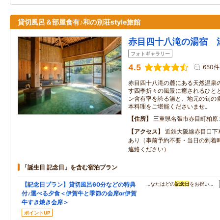
貸切風呂＆部屋食有♪和の別荘style旅館
赤目四十八滝の湯宿 
フォトギャラリー
4.5
650件
赤目四十八滝の麓にある天然温泉
す四季折々の風景に癒されるひと
ン含有率を誇る湯と、地元の旬の
本料理をご堪能くださいませ。
住所
三重県名張市赤目町柏原
アクセス
近鉄大阪線赤目口下
あり（事前予約不要・当日の到着
連絡ください）
「誕生日 記念日」を含む宿泊プラン
【記念日プラン】貸切風呂60分などの特典
…なたはどの
記念日
をお祝い…
付♪選べる夕食＜伊賀牛と季節の会席or伊賀
牛すき焼き会席＞
ポイントUP