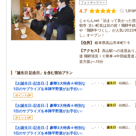
フォトギャラリー
4.7
1,919
じゃらんnet「泊まって良かった
朝市･古い町並は目の前！飛騨牛
や「飛騨牛づくし」が人気♪202
し』オープン！
住所
岐阜県高山市本町1-5
アクセス
高山駅への送迎あり
道 飛騨清見ＩＣ降車→中部縦貫道 
並方面｣へ15分
「誕生日 記念日」を含む宿泊プラン
【お誕生日♪記念日♪】豪華3大特典☆特別な
…・・・。
誕生日
・結婚記…
1日のサプライズを本陣平野屋がお手伝い♪
ポイントUP
【お誕生日♪記念日♪】豪華3大特典☆特別な
…・・・。
誕生日
・結婚記…
1日のサプライズを本陣平野屋がお手伝い♪
ポイントUP
【お誕生日♪記念日♪】豪華3大特典☆特別な
…・・・。
誕生日
・結婚記…
1日のサプライズを本陣平野屋がお手伝い♪