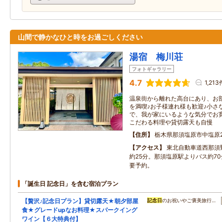
山間で静かなひと時をお過ごしください
湯宿 梅川荘
フォトギャラリー
4.7
1,213
温泉街から離れた高台にあり、お
を満喫♪お子様連れ様も歓迎♪小さ
で、我が家にいるような気分でお
こだわる料理や貸切露天も自慢
住所
栃木県那須塩原市中塩原2
アクセス
東北自動車道西那須野
約25分。那須塩原駅よりバス約7
要予約。
「誕生日 記念日」を含む宿泊プラン
【贅沢♪記念日プラン】貸切露天★朝夕部屋
記念日
のお祝いやご褒美旅行…
食★グレードupなお料理★スパークイング
ワイン【６大特典付】