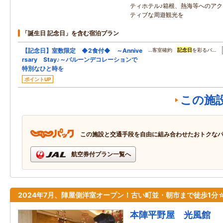
ティホテル♪箱根、熱海等へのア
ティブな周遊観光を
「誕生日 記念日」を含む宿泊プラン
【記念日】室数限定 ◆2食付◆ ～Annive
…客室確約
記念日
を彩るバ…
rsary Stay♪～バルーンデコレーションで
特別なひと時を
ポイントUP
この施
この施設と交通手段を自由に組み合わせたおトクな
航空券付プラン一覧へ
2024年7月、陣屋側洋室オープン！古い町並・朝市まで徒歩1分
本陣平野屋 光風館