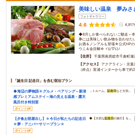
美味しい温泉 夢みさ
フォトギャラリー
4.6
4,91
◆8月しか食べられないご馳走～
事には美味しい飲み物を合わせた
お酒＆ノンアルも登場☆公式HP
ウニ＆金目鯛☆ヾ(≧▽≦)ﾉ
住所
千葉県南房総市千倉町瀬
アクセス
アクアライン・京葉
（終点）富浦インターから車で約2
「誕生日 記念日」を含む宿泊プラン
◆海辺の夢物語☆グルメ・ペアリング～新渚
…トルーム。
記念日
など大切…
感プレミアムステイ～海の見える温泉・露天
風呂付き特別室
ポイントUP
【夕食お部屋出し】☆今日が私たちの記念日
◆【大切な
記念日
の旅行】を…
☆夢・アニバーサリープラン☆
ポイントUP