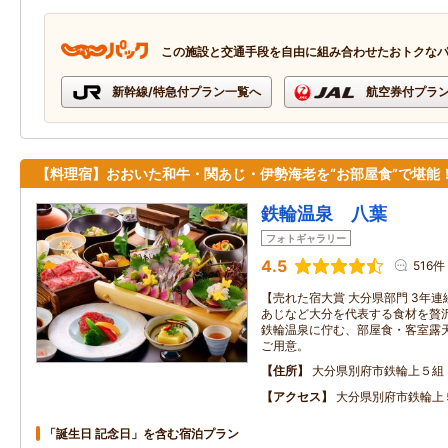
この施設と交通手段を自由に組み合わせたおトクな
新幹線/特急付プラン一覧へ
航空券付プラ
【料理宿】おおいた和牛・関あじ・伊勢海老を“お部屋食”で堪能
鉄輪温泉 八葉
フォトギャラリー
4.5
516件
【売れた宿大賞 大分県部門 3年連
あじなど大分を代表する食材を贅沢
鉄輪温泉に佇む、部屋食・客室露
ご用意。
住所
大分県別府市鉄輪上５組
アクセス
大分県別府市鉄輪上
「誕生日 記念日」を含む宿泊プラン