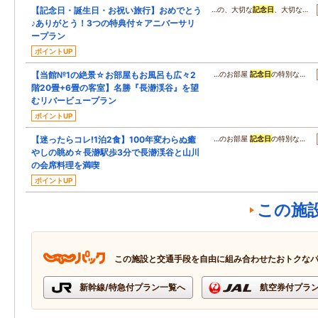
【記念日・誕生日・お祝い旅行】おめでとう
…の、大切な
記念日
、大切な…
♪ありがとう！3つの特典付☆アニバーサリ
ープラン
ポイントUP
【当館№1の絶景☆お部屋もお風呂も広々2
…のお部屋
記念日
の特別な…
階20畳+6畳の客室】名勝『長瀞渓谷』を望
むリバービュープラン
ポイントUP
【迷ったらコレ!1泊2食】100年変わらぬ癒
…のお部屋
記念日
の特別な…
やしの眺め☆長瀞駅歩3分で長瀞渓谷と山川
の会席料理を満喫
ポイントUP
この施
この施設と交通手段を自由に組み合わせたおトクな
新幹線/特急付プラン一覧へ
航空券付プラ