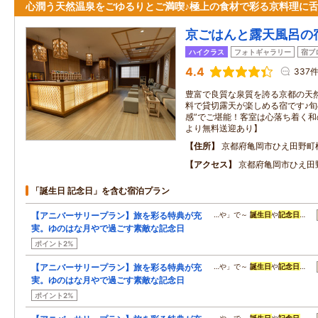
心潤う天然温泉をごゆるりとご満喫♪極上の食材で彩る京料理に
京ごはんと露天風呂の
ハイクラス
フォトギャラリー
宿ブ
4.4
337
豊富で良質な泉質を誇る京都の天
料で貸切露天が楽しめる宿です♪旬
感”でご堪能！客室は心落ち着く
より無料送迎あり】
住所
京都府亀岡市ひえ田野町
アクセス
京都府亀岡市ひえ田
「誕生日 記念日」を含む宿泊プラン
【アニバーサリープラン】旅を彩る特典が充
…や」で～
誕生日
や
記念日
…
実。ゆのはな月やで過ごす素敵な記念日
ポイント2%
【アニバーサリープラン】旅を彩る特典が充
…や」で～
誕生日
や
記念日
…
実。ゆのはな月やで過ごす素敵な記念日
ポイント2%