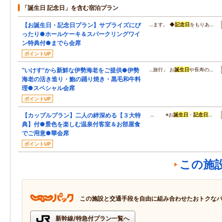
「誕生日 記念日」を含む宿泊プラン
【お誕生日・記念日プラン】サプライズにぴ
…ます。 ◆
記念日
をもりあ…
ったり●ホールケーキ＆スパークリングワイ
ン特典付●までら会席
ポイントUP
“いけす”から新鮮な伊勢海老をご提供●伊勢
…旅行」 お
誕生日
や長寿の…
海老の活き造り・鮑の踊り焼き・黒毛和牛料
理●スペシャル会席
ポイントUP
【カップルプラン】二人の絆深める【３大特
… ※お
誕生日
・
記念日
…
典】付●景色を楽しむ温泉付客室＆お部屋食
でご用意●華会席
ポイントUP
この施
この施設と交通手段を自由に組み合わせたおトクな
新幹線/特急付プラン一覧へ