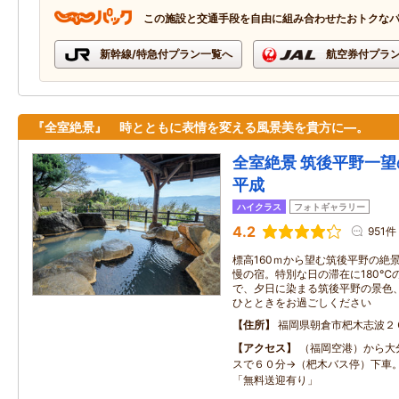
この施設と交通手段を自由に組み合わせたおトクな
新幹線/特急付プラン一覧へ
航空券付プラ
『全室絶景』 時とともに表情を変える風景美を貴方に―。
全室絶景 筑後平野一望
平成
ハイクラス
フォトギャラリー
4.2
951件
標高160ｍから望む筑後平野の絶
慢の宿。特別な日の滞在に180℃
で、夕日に染まる筑後平野の景色
ひとときをお過ごしください
住所
福岡県朝倉市杷木志波２
アクセス
（福岡空港）から大
スで６０分→（杷木バス停）下車
「無料送迎有り」