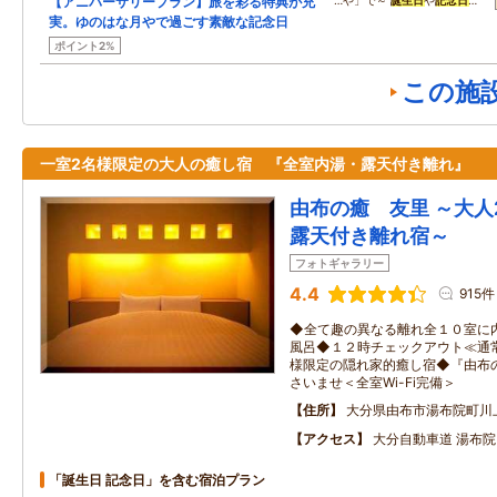
【アニバーサリープラン】旅を彩る特典が充
…や」で～
誕生日
や
記念日
…
実。ゆのはな月やで過ごす素敵な記念日
ポイント2%
この施
一室2名様限定の大人の癒し宿 『全室内湯・露天付き離れ』
由布の癒 友里 ～大人
露天付き離れ宿～
フォトギャラリー
4.4
915件
◆全て趣の異なる離れ全１０室に
風呂◆１２時チェックアウト≪通
様限定の隠れ家的癒し宿◆『由布
さいませ＜全室Wi-Fi完備＞
住所
大分県由布市湯布院町川
アクセス
大分自動車道 湯布院
「誕生日 記念日」を含む宿泊プラン