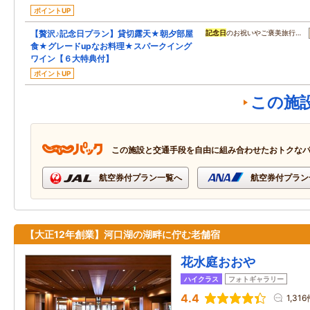
ポイントUP
【贅沢♪記念日プラン】貸切露天★朝夕部屋
記念日
のお祝いやご褒美旅行…
食★グレードupなお料理★スパークイング
ワイン【６大特典付】
ポイントUP
この施
この施設と交通手段を自由に組み合わせたおトクな
航空券付プラン一覧へ
航空券付プラン
【大正12年創業】河口湖の湖畔に佇む老舗宿
花水庭おおや
ハイクラス
フォトギャラリー
4.4
1,31