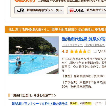
この施設と交通手段を自由に組み合わせたおトクな
新幹線/特急付プラン一覧へ
航空券付プラ
肌に溶けるPH9.5の癒やし。四季を彩る庭園と旬の味覚に浸る贅
熱海網代温泉 源泉の
フォトギャラリー
宿ブログ新着あり
4.3
1,83
pH9.5の高アルカリ性泉と豊富
かくし潤いを与える美肌の湯。四
空間で、心と身体をゆるめて、自
を！！
住所
静岡県熱海市下多賀966
アクセス
東名厚木ICおりて
90分 無料駐車場完備。
「誕生日 記念日」を含む宿泊プラン
【記念日プラン】ケーキ＆和牛と鮑の踊り焼
誕生日
、結婚
記念日
、七五三…