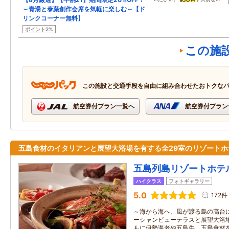
～青湯と泰葉創作会席を気軽に楽しむ～【ド
リンクコーナー無料】
ポイント2%
この施
この施設と交通手段を自由に組み合わせたおトクな
航空券付プラン一覧へ
航空券付プラン
五島食材のイタリアンと展望大浴場を有する全29室のリゾートホ
五島列島リゾートホテ
ハイクラス
フォトギャラリー
5.0
172件
～海から海へ、風が渡る島の高台
ーシャンビューテラスと展望大浴
もに伊勢海老や五島牛、五島食材