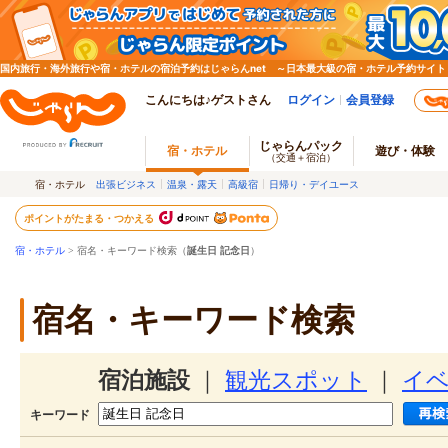
国内旅行・海外旅行や宿・ホテルの宿泊予約はじゃらんnet ～日本最大級の宿・ホテル予約サイト
こんにちは♪ゲストさん
ログイン
会員登録
じゃらんパック
宿・ホテル
遊び・体験
（交通＋宿泊）
宿・ホテル
出張ビジネス
温泉・露天
高級宿
日帰り・デイユース
ポイントがたまる・つかえる
宿・ホテル
> 宿名・キーワード検索（
誕生日 記念日
）
宿名・キーワード検索
宿泊施設
｜
観光スポット
｜
イ
キーワード