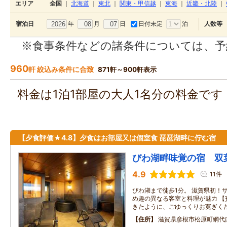
エリア
全国
｜
北海道
｜
東北
｜
関東・甲信越
｜
東海
｜
近畿・北陸
｜
年
月
日
日付未定
泊
宿泊日
人数等
※食事条件などの諸条件については、予
960
軒 絞込み条件に合致
871軒～900軒表示
料金は1泊1部屋の大人1名分の料金で
【夕食評価★4.8】夕食はお部屋又は個室食 琵琶湖畔に佇む宿
びわ湖畔味覚の宿 双
4.9
11件
びわ湖まで徒歩1分。 滋賀県初！
め趣の異なる客室と料理が魅力 【
きたように、ごゆっくりお寛ぎく
住所
滋賀県彦根市松原町網代