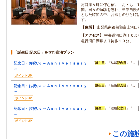
河口湖々畔に佇む宿。 お・も・
間。日々の喧騒を忘れ、当館自慢
とした時間の中、お探しのひと時
す。
住所
山梨県南都留郡富士河口
アクセス
中央道河口湖ＩＣよ
急行河口湖駅より徒歩１０分。
「誕生日 記念日」を含む宿泊プラン
記念日・お祝い♪ ～ Aｎｎｉｖｅｒｓａｒｙ
「
誕生日
」「結婚
記念日
」「…
～
ポイントUP
記念日・お祝い♪ ～ Aｎｎｉｖｅｒｓａｒｙ
「
誕生日
」「結婚
記念日
」「…
～
ポイントUP
記念日・お祝い♪ ～ Aｎｎｉｖｅｒｓａｒｙ
「
誕生日
」「結婚
記念日
」「…
～
ポイントUP
この施