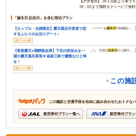
アクセス
JR下呂駅より車で５
18：00まで飛騨タクシーにて無
「誕生日 記念日」を含む宿泊プラン
【カップル・夫婦限定】露天風呂付客室で恋
…━━━ お
誕生日
や結婚記…
するふたりのお泊りデート♪
ポイントUP
【客室露天×飛騨路会席】下呂の街並みを一
…＼ 大切な
記念日
のご旅行…
望の露天風呂客室★温泉三昧で優雅なひと時
を！
ポイントUP
この施
この施設と交通手段を自由に組み合わせたおトクな
航空券付プラン一覧へ
航空券付プラン