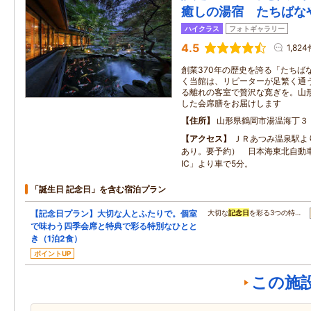
癒しの湯宿 たちばな
ハイクラス
フォトギャラリー
4.5
1,824
創業370年の歴史を誇る「たちば
く当館は、リピーターが足繁く通
る離れの客室で贅沢な寛ぎを。山
した会席膳をお届けします
住所
山形県鶴岡市湯温海丁３
アクセス
ＪＲあつみ温泉駅よ
あり。要予約） 日本海東北自動
IC」より車で5分。
「誕生日 記念日」を含む宿泊プラン
【記念日プラン】大切な人とふたりで。個室
大切な
記念日
を彩る3つの特…
で味わう四季会席と特典で彩る特別なひとと
き（1泊2食）
ポイントUP
この施