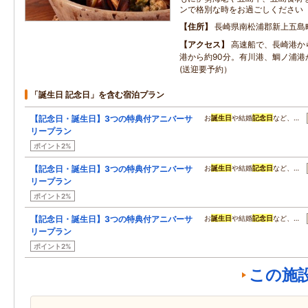
ンで格別な時をお過ごしください
住所
長崎県南松浦郡新上五島
アクセス
高速船で、長崎港か
港から約90分。有川港、鯛ノ浦港
(送迎要予約）
「誕生日 記念日」を含む宿泊プラン
【記念日・誕生日】3つの特典付アニバーサ
お
誕生日
や結婚
記念日
など、…
リープラン
ポイント2%
【記念日・誕生日】3つの特典付アニバーサ
お
誕生日
や結婚
記念日
など、…
リープラン
ポイント2%
【記念日・誕生日】3つの特典付アニバーサ
お
誕生日
や結婚
記念日
など、…
リープラン
ポイント2%
この施