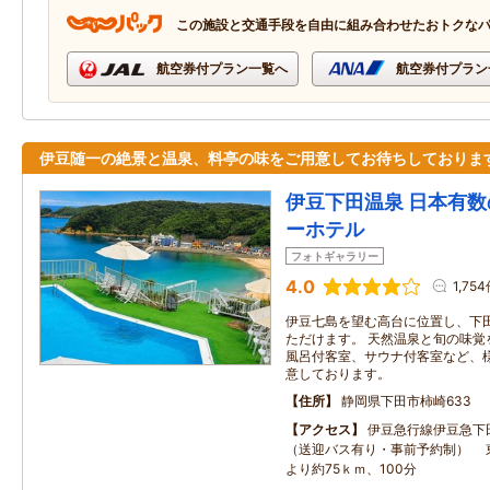
この施設と交通手段を自由に組み合わせたおトクな
航空券付プラン一覧へ
航空券付プラン
伊豆随一の絶景と温泉、料亭の味をご用意してお待ちしておりま
伊豆下田温泉 日本有
ーホテル
フォトギャラリー
4.0
1,75
伊豆七島を望む高台に位置し、下
ただけます。 天然温泉と旬の味覚
風呂付客室、サウナ付客室など、
意しております。
住所
静岡県下田市柿崎633
アクセス
伊豆急行線伊豆急下
（送迎バス有り・事前予約制） 
より約75ｋｍ、100分