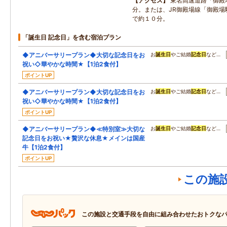
アクセス
東名高速道路「御殿場
分。または、JR御殿場線「御殿場
で約１０分。
「誕生日 記念日」を含む宿泊プラン
◆アニバーサリープラン◆大切な記念日をお
お
誕生日
やご結婚
記念日
など…
祝い◇華やかな時間★【1泊2食付】
ポイントUP
◆アニバーサリープラン◆大切な記念日をお
お
誕生日
やご結婚
記念日
など…
祝い◇華やかな時間★【1泊2食付】
ポイントUP
◆アニバーサリープラン◆≪特別室≫大切な
お
誕生日
やご結婚
記念日
など…
記念日をお祝い★贅沢な休息★メインは国産
牛【1泊2食付】
ポイントUP
この施
この施設と交通手段を自由に組み合わせたおトクな