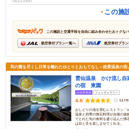
この施
この施設と交通手段を自由に組み合わせたおトクな
航空券付プラン一覧へ
航空券付プラン
和の贅を尽くし日常を離れたゆとりとおもてなし～絶景温泉の宿
雲仙温泉 かけ流し自
の宿 東園
ハイクラス
フォトギャラリー
4.6
547件
おしどりの池を望むレストラン「on 
温泉と四季の懐石料理が自慢の旅
でとれた旬の食材を盛り込んだ懐
は目と舌を楽しませてくれる。