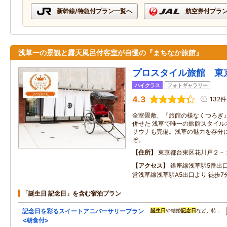
新幹線/特急付プラン一覧へ
航空券付プラ
浅草一の景観と露天風呂付客室が自慢の『まちなか旅館』
プロスタイル旅館 東
ハイクラス
フォトギャラリー
4.3
132件
全室畳敷、『旅館の様なくつろぎ
併せた 浅草で唯一の旅館スタイル
サウナも完備。浅草の魅力を存分
ぞ。
住所
東京都台東区花川戸２－
アクセス
銀座線浅草駅5番出口
営浅草線浅草駅A5出口より 徒歩7
「誕生日 記念日」を含む宿泊プラン
記念日を彩るスイートアニバーサリープラン
誕生日
や結婚
記念日
など、特…
<朝食付>