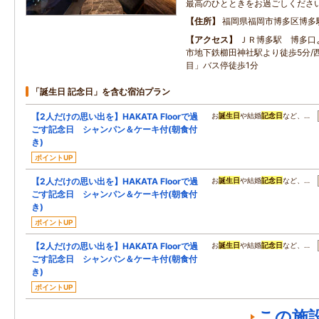
最高のひとときをお過ごしくださ
住所
福岡県福岡市博多区博多
アクセス
ＪＲ博多駅 博多口
市地下鉄櫛田神社駅より徒歩5分/
目」バス停徒歩1分
「誕生日 記念日」を含む宿泊プラン
【2人だけの思い出を】HAKATA Floorで過
お
誕生日
や結婚
記念日
など、…
ごす記念日 シャンパン＆ケーキ付(朝食付
き)
ポイントUP
【2人だけの思い出を】HAKATA Floorで過
お
誕生日
や結婚
記念日
など、…
ごす記念日 シャンパン＆ケーキ付(朝食付
き)
ポイントUP
【2人だけの思い出を】HAKATA Floorで過
お
誕生日
や結婚
記念日
など、…
ごす記念日 シャンパン＆ケーキ付(朝食付
き)
ポイントUP
この施