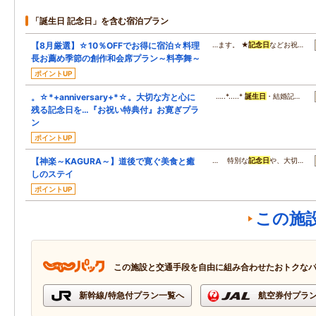
「誕生日 記念日」を含む宿泊プラン
【8月厳選】☆10％OFFでお得に宿泊☆料理
…ます。 ★
記念日
などお祝…
長お薦め季節の創作和会席プラン～料亭舞～
ポイントUP
。☆*+anniversary+*☆。大切な方と心に
…..*.....*
誕生日
・結婚記…
残る記念日を…『お祝い特典付』お寛ぎプラ
ン
ポイントUP
【神楽～KAGURA～】道後で寛ぐ美食と癒
… 特別な
記念日
や、大切…
しのステイ
ポイントUP
この施
この施設と交通手段を自由に組み合わせたおトクな
新幹線/特急付プラン一覧へ
航空券付プラ