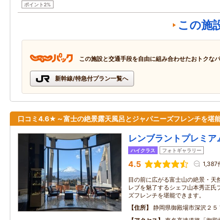
ポイント2%
この施
この施設と交通手段を自由に組み合わせたおトクな
新幹線/特急付プラン一覧へ
口コミ4.6★～富士の絶景露天風呂とジャパニーズフレンチを堪
レンブラントプレミア
ハイクラス
フォトギャラリー
4.5
1,387
目の前に広がる富士山の絶景・天
レブを魅了するシェフ山本秀正氏
ズフレンチを堪能できます。
住所
静岡県御殿場市深沢２５