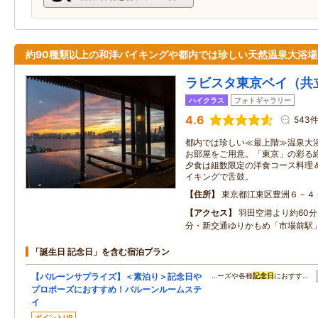
約90種類以上の和洋バイキングや都内では珍しい天然温泉大浴場
ラビスタ東京ベイ（共
ハイクラス
フォトギャラリー
4.6
543
都内では珍しい≪最上階≫温泉大浴
お部屋をご用意。「東京」の彩る
夕食は組数限定の洋食コース料理＆
イキングで舌鼓。
住所
東京都江東区豊洲６－４
アクセス
羽田空港より約60分
分・新交通ゆりかもめ「市場前駅
「誕生日 記念日」を含む宿泊プラン
【バルーンサプライズ】＜素泊り＞記念日や
…ーズや各種
記念日
におすす…
プロポーズにおすすめ！バルーンルームステ
イ
ポイントUP