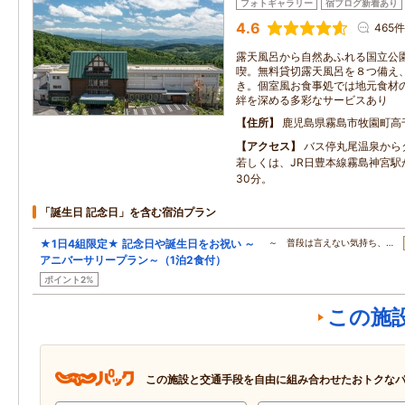
フォトギャラリー
宿ブログ新着あり
4.6
465件
露天風呂から自然あふれる国立公
喫。無料貸切露天風呂を８つ備え
き。個室風お食事処では地元食材
絆を深める多彩なサービスあり
住所
鹿児島県霧島市牧園町高
アクセス
バス停丸尾温泉から
若しくは、JR日豊本線霧島神宮駅
30分。
「誕生日 記念日」を含む宿泊プラン
★1日4組限定★ 記念日や誕生日をお祝い ～
～ 普段は言えない気持ち、…
アニバーサリープラン～（1泊2食付）
ポイント2%
この施
この施設と交通手段を自由に組み合わせたおトクな