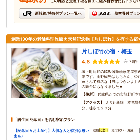
この施設と交通手段を自由に組み合わせたおトクな
新幹線/特急付プラン一覧へ
航空券付プラ
創業130年の老舗料理旅館★天然記念物【片しぼ竹】を有する宿
片しぼ竹の宿・梅玉
4.8
76件
城下町龍野の脇坂藩筆頭家老屋敷跡
館です。龍野観光はもちろん、姫
寅さんで有名な【男はつらいよ】
の舞台にもなりました★
住所
兵庫県たつの市龍野町本
アクセス
ＪＲ姫新線 本竜野
分、徒歩で２０分
「誕生日 記念日」を含む宿泊プラン
【記念日★お土産付】大切な人と特別な思い
結婚
記念日
・還暦祝い・お誕…
出を♪