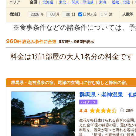
エリア
全国
｜
北海道
｜
東北
｜
関東・甲信越
｜
東海
｜
近畿・北陸
｜
年
月
日
日付未定
泊
宿泊日
人数等
※食事条件などの諸条件については、予
960
軒 絞込み条件に合致
931軒～960軒表示
料金は1泊1部屋の大人1名分の料金で
群馬県・老神温泉の宿。尾瀬の玄関口に佇む癒しと静寂の宿。
群馬県・老神温泉 仙
ハイクラス
4.4
26件
生花が毎日生けられる寛ぎの空間
えた全20室の静寂の宿。選び抜か
料理を。温泉が滔々と流れる浴場
滝」、「尾瀬」の観光拠点に最適