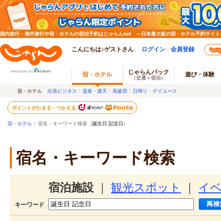
国内旅行・海外旅行や宿・ホテルの宿泊予約はじゃらんnet ～日本最大級の宿・ホテル予約サイト
こんにちは♪ゲストさん
ログイン
会員登録
じゃらんパック
宿・ホテル
遊び・体験
（交通＋宿泊）
宿・ホテル
出張ビジネス
温泉・露天
高級宿
日帰り・デイユース
ポイントがたまる・つかえる
宿・ホテル
> 宿名・キーワード検索（
誕生日 記念日
）
宿名・キーワード検索
宿泊施設
｜
観光スポット
｜
イ
キーワード