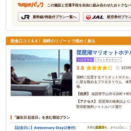
この施設と交通手段を自由に組み合わせたおトクな
新幹線/特急付プラン一覧へ
航空券付プラ
朝食口コミ4.4！ 湖畔のリゾートで煌めく旅を
琵琶湖マリオットホテ
ハイクラス
フォトギャラリー
3.8
323
湖畔に位置するマリオットホテル
に星を眺めるプラネタリウム、体
備。
住所
滋賀県守山市今浜町十軒
アクセス
琵琶湖大橋東詰より
堅田駅無料シャトルバス運行
「誕生日 記念日」を含む宿泊プラン
【記念日に】Anniversary Stay(2食付)
大切な
記念日
を、さらに心に…