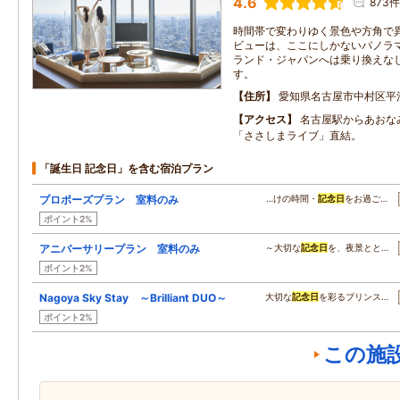
4.6
873件
時間帯で変わりゆく景色や方角で
ビューは、ここにしかないパノラ
ランド・ジャパンへは乗り換えなし
す。
住所
愛知県名古屋市中村区平
アクセス
名古屋駅からあおな
「ささしまライブ」直結。
「誕生日 記念日」を含む宿泊プラン
プロポーズプラン 室料のみ
…けの時間・
記念日
をお過ご…
ポイント2%
アニバーサリープラン 室料のみ
～大切な
記念日
を、夜景とと…
ポイント2%
Nagoya Sky Stay ～Brilliant DUO～
大切な
記念日
を彩るプリンス…
ポイント2%
この施