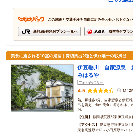
この施設と交通手段を自由に組み合わせたおトクな
新幹線/特急付プラン一覧へ
航空券付プラ
美食に癒される10室の湯宿｜貸切風呂2種と伊豆唯一の砂風呂
伊豆熱川 自家源泉
みはるや
フォトギャラリー
4.5
1,142
熱川駅徒歩1分。自家源泉と伊豆
呂を備え、旬の美食に癒される、わ
宿。
住所
静岡県賀茂郡東伊豆町奈
アクセス
伊豆急行線伊豆熱川
東名高速厚木IC～小田原厚木バイパ