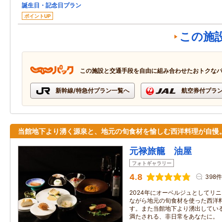
誕生日・記念日プラン
ポイントUP
この施
この施設と交通手段を自由に組み合わせたおトクな
新幹線/特急付プラン一覧へ
航空券付プラ
当館地下より湧く源泉と、地元の旬食材を愉しむ西洋料理が自慢
元禄旅籠 油屋
フォトギャラリー
4.8
398件
2024年にオーベルジュとしてリ
ながら地元の旬食材を使った西洋
す。また当館地下より湧出してい
満たされる、非日常をあなたに。