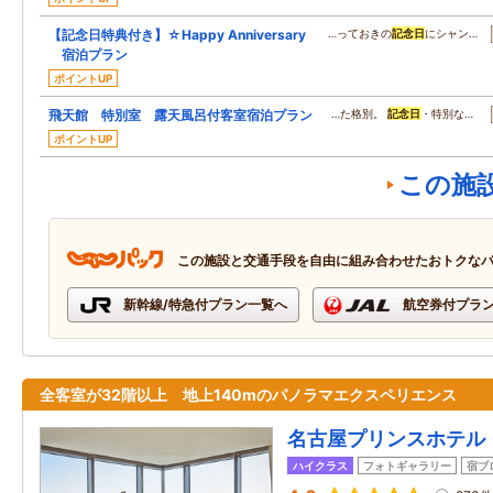
【記念日特典付き】☆Happy Anniversary
…っておきの
記念日
にシャン…
宿泊プラン
ポイントUP
飛天館 特別室 露天風呂付客室宿泊プラン
…た格別。
記念日
・特別な…
ポイントUP
この施
この施設と交通手段を自由に組み合わせたおトクな
新幹線/特急付プラン一覧へ
航空券付プラ
全客室が32階以上 地上140mのパノラマエクスペリエンス
名古屋プリンスホテル
ハイクラス
フォトギャラリー
宿ブ