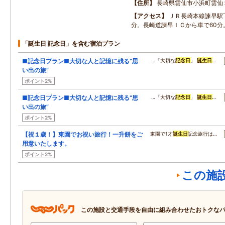
住所
長崎県雲仙市小浜町雲仙
アクセス
ＪＲ長崎本線諫早駅
分。長崎道諫早ＩＣから車で60分
「誕生日 記念日」を含む宿泊プラン
■記念日プラン■大切な人と記憶に残る“思
…「大切な
記念日
」
誕生日
…
い出の旅”
ポイント2%
■記念日プラン■大切な人と記憶に残る“思
…「大切な
記念日
」
誕生日
…
い出の旅”
ポイント2%
【祝１歳！】東園でお祝い旅行！一升餅をご
東園で1才
誕生日
記念旅行は…
用意いたします。
ポイント2%
この施
この施設と交通手段を自由に組み合わせたおトクな