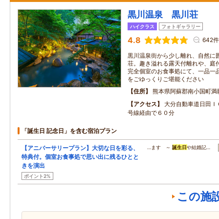
黒川温泉 黒川荘
ハイクラス
フォトギャラリー
4.8
642件
黒川温泉街から少し離れ、自然に
荘。趣き溢れる露天付離れや、庭
完全個室のお食事処にて、一品一
をごゆっくりご堪能ください
住所
熊本県阿蘇郡南小国町満
アクセス
大分自動車道日田Ｉ
号線経由で６０分
「誕生日 記念日」を含む宿泊プラン
【アニバーサリープラン】大切な日を彩る、
…ます ～
誕生日
や結婚記…
特典付。個室お食事処で思い出に残るひとと
きを演出
ポイント2%
この施