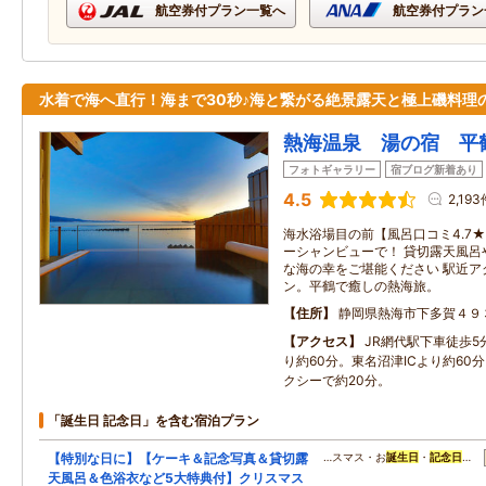
航空券付プラン一覧へ
航空券付プラン
水着で海へ直行！海まで30秒♪海と繋がる絶景露天と極上磯料理
熱海温泉 湯の宿 平鶴
フォトギャラリー
宿ブログ新着あり
4.5
2,193
海水浴場目の前【風呂口コミ4.7
ーシャンビューで！ 貸切露天風呂
な海の幸をご堪能ください 駅近ア
ン。平鶴で癒しの熱海旅。
住所
静岡県熱海市下多賀４９
アクセス
JR網代駅下車徒歩5
り約60分。東名沼津ICより約60
クシーで約20分。
「誕生日 記念日」を含む宿泊プラン
【特別な日に】【ケーキ＆記念写真＆貸切露
…スマス・お
誕生日
・
記念日
…
天風呂＆色浴衣など5大特典付】クリスマス