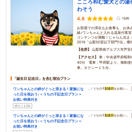
こころ和む愛犬との湯宿
わそう
4.8
15件
お部屋での滞在もお食事も、お休
緒♪ワンちゃんと入れる温泉付客
コンテンツが満載！じゃらん泊ま
2019「山梨50室以下部門1位」獲
住所
山梨県南アルプス市芦安
アクセス
車：中央道甲府昭和
40分 電車：甲府駅より、御勅使
車。タクシー１５分。
「誕生日 記念日」を含む宿泊プラン
ワンちゃんとの絆がぐっと深まる！家族にな
…！うちの子
記念日
をお祝い…
った日を祝おう♪＜うちの子記念日プラン＞
お祝い特典付き
ポイント2%
ワンちゃんとの絆がぐっと深まる！家族にな
…！うちの子
記念日
をお祝い…
った日を祝おう♪＜うちの子記念日プラン＞
お祝い特典付き