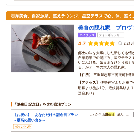
志摩美食、自家源泉、整えラウンジ、星空テラスで心、体、整う
美食の隠れ家 プロヴ
ハイクラス
フォトギャラリー
4.7
2,218
郷土の味を大事にした新しくも懐
自家源泉での湯浴み、星空テラス
いにふける。気ままなひとり旅も
る」がテーマの大人の隠れ家。
住所
三重県志摩市阿児町神明6
アクセス
伊勢神宮よりお車で
明駅より徒歩1分。近鉄賢島駅より
送迎あり）
「誕生日 記念日」を含む宿泊プラン
【お祝い】 あなただけの記念日プラン
…すか？ お
誕生日
、成人、…
～最高の思い出を～
ポイントUP