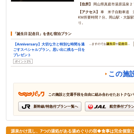
住所
岡山県真庭市湯原温泉２
アクセス
車 米子自動車道 
KM所要時間７分。岡山駅・大阪
り。
「誕生日 記念日」を含む宿泊プラン
【Anniversary】大切な方と特別な時間を過
…ますのでお
誕生日
や
記念日
…
ごすスペシャルプラン。思い出に残る一日を
プレゼント
ポイント2%
この施
この施設と交通手段を自由に組み合わせたおトクな
新幹線/特急付プラン一覧へ
航空券付プラ
源泉かけ流し、7つの湯処がある湯めぐりの宿◆食事は完全個室