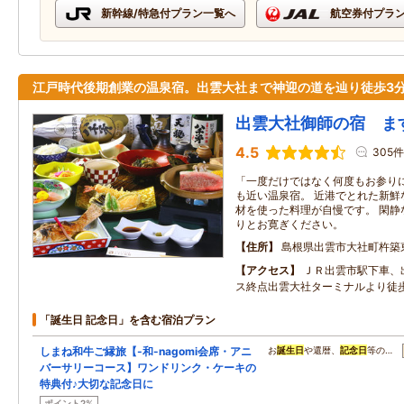
新幹線/特急付プラン一覧へ
航空券付プラ
江戸時代後期創業の温泉宿。出雲大社まで神迎の道を辿り徒歩3
出雲大社御師の宿 ま
4.5
305件
「一度だけではなく何度もお参りに
も近い温泉宿。 近港でとれた新鮮
材を使った料理が自慢です。 閑静
りとお寛ぎください。
住所
島根県出雲市大社町杵築
アクセス
ＪＲ出雲市駅下車、
ス終点出雲大社ターミナルより徒
「誕生日 記念日」を含む宿泊プラン
しまね和牛ご縁旅【-和-nagomi会席・アニ
お
誕生日
や還暦、
記念日
等の…
バーサリーコース】ワンドリンク・ケーキの
特典付♪大切な記念日に
ポイント2%