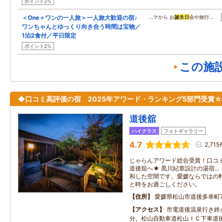
ポイント2%
＜One＋ワンの一人旅＞一人旅大歓迎の宿♪
…マから お
誕生日
会や旅行…
ワンちゃんとゆっくり向き合う時間は宝物／
1泊2食付／平日限定
ポイント2%
この施
◆口コミ高評価の宿 2025年アワード・ランキング5部門受賞☆
道後舘
ハイクラス
フォトギャラリー
4.7
2,715
じゃらんアワード総合受賞！口コ
道後舘へ★ 黒川紀章設計の湯宿…
和した空間です。愛媛ならではの
と時をお過ごしください。
住所
愛媛県松山市道後多幸町7
アクセス
市電道後温泉行き終
分。松山自動車道松山ＩＣ下車道