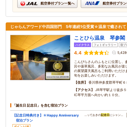
航空券付プラン一覧へ
航空券付プラン
じゃらんアワード中四国部門 5年連続1位受賞☆温泉で癒されて
ことひら温泉 琴参閣
ハイクラス
フォトギャラリー
宿ブ
4.4
5,42
こんぴらさんのふもとに位置し、
呂や薬草風呂、多彩なお風呂が楽
の展望露天風呂もご利用いただけます
旬をお楽しみいただけます。
住所
香川県仲多度郡琴平町６
アクセス
JR琴平駅より徒歩
IC琴平方面へ向かい約１０分。
「誕生日 記念日」を含む宿泊プラン
【記念日特典付き】☆Happy Anniversary
…っておきの
記念日
にシャン…
宿泊プラン
ポイントUP