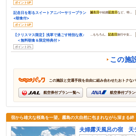
ポイントUP
記念日を彩るスイートアニバーサリープラン
誕生日
や結婚
記念日
など、特…
<朝食付>
ポイントUP
【クリスマス限定】浅草で過ごす特別な夜♪
…もちろん、
記念日
旅行や女…
＜無料朝食＆限定特典付＞
ポイント2%
この施
この施設と交通手段を自由に組み合わせたおトクな
航空券付プラン一覧へ
航空券付プラン
宿から雄大な桜島を一望。霧島の大自然に包まれながら深まる絆
夫婦露天風呂の宿 天