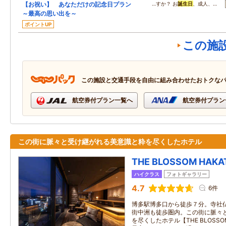
【お祝い】 あなただけの記念日プラン
…すか？ お
誕生日
、成人、…
～最高の思い出を～
ポイントUP
この施
この施設と交通手段を自由に組み合わせたおトクな
航空券付プラン一覧へ
航空券付プラン
この街に脈々と受け継がれる美意識と粋を尽くしたホテル
THE BLOSSOM HAKAT
ハイクラス
フォトギャラリー
4.7
6件
博多駅博多口から徒歩７分。寺社
街中洲も徒歩圏内。この街に脈々
を尽くしたホテル【THE BLOSSOM 