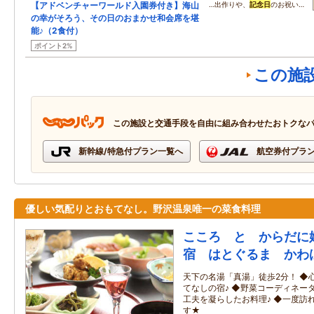
【アドベンチャーワールド入園券付き】海山
…出作りや、
記念日
のお祝い…
の幸がそろう、その日のおまかせ和会席を堪
能♪（2食付）
ポイント2%
この施
この施設と交通手段を自由に組み合わせたおトクな
新幹線/特急付プラン一覧へ
航空券付プラ
優しい気配りとおもてなし。野沢温泉唯一の菜食料理
こころ と からだに
宿 はとぐるま かわ
天下の名湯「真湯」徒歩2分！ ◆
てなしの宿♪ ◆野菜コーディネー
工夫を凝らしたお料理♪ ◆一度訪
す★