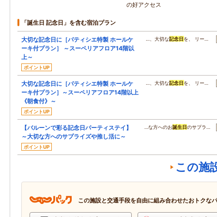
の好アクセス
「誕生日 記念日」を含む宿泊プラン
大切な記念日に［パティシエ特製 ホールケ
…、大切な
記念日
を、 リー…
ーキ付プラン］ ～スーペリアフロア14階以
上～
ポイントUP
大切な記念日に［パティシエ特製 ホールケ
…、大切な
記念日
を、 リー…
ーキ付プラン］～スーペリアフロア14階以上
《朝食付》～
ポイントUP
【バルーンで彩る記念日パーティステイ】
…な方へのお
誕生日
のサプラ…
～大切な方へのサプライズや推し活に～
ポイントUP
この施
この施設と交通手段を自由に組み合わせたおトクな