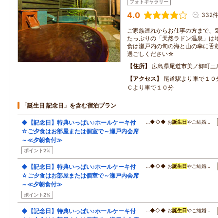
フォトギャラリー
4.0
332
ご家族連れからお仕事の方まで、
たっぷりの「天然ラドン温泉」は
食は瀬戸内の旬の海と山の幸に舌
過ごしください☆
住所
広島県尾道市美ノ郷町三成
アクセス
尾道駅より車で１０
Ｃより車で１０分
「誕生日 記念日」を含む宿泊プラン
◆【記念日】特典いっぱい♪ホールケーキ付
…◆◇◆ お
誕生日
やご結婚…
☆ご夕食はお部屋または個室で～瀬戸内会席
～≪夕朝食付≫
ポイント2%
◆【記念日】特典いっぱい♪ホールケーキ付
…◆◇◆ お
誕生日
やご結婚…
☆ご夕食はお部屋または個室で～瀬戸内会席
～≪夕朝食付≫
ポイント2%
◆【記念日】特典いっぱい♪ホールケーキ付
…◆◇◆ お
誕生日
やご結婚…