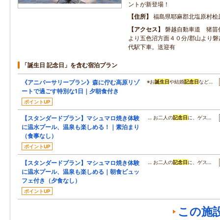
ントが新登場！
住所
福島県耶麻郡北塩原村桧原
アクセス
磐越自動車道 猪苗
より五色沼方面４０分/郡山より磐
代駅下車。送迎有
「誕生日 記念日」を含む宿泊プラン
《アニバーサリープラン》森に佇む高原リゾ
※お
誕生日
や結婚
記念日
など…
ートで過ごす特別な1日｜夕朝食付き
ポイントUP
【スタンダードプラン】マシュマロ焼き体験
… お二人の
記念日
に、ゲス…
に温水プール、温泉も楽しめる！｜素泊まり
（食事なし）
ポイントUP
【スタンダードプラン】マシュマロ焼き体験
… お二人の
記念日
に、ゲス…
に温水プール、温泉も楽しめる｜朝食ビュッ
フェ付き（夕食なし）
ポイントUP
この施