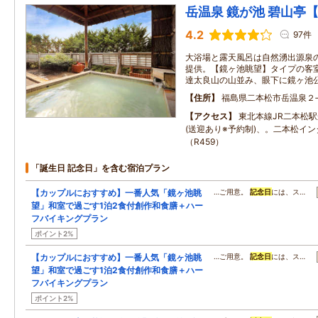
岳温泉 鏡が池 碧山亭
4.2
97件
大浴場と露天風呂は自然湧出源泉の
提供。【鏡ヶ池眺望】タイプの客
達太良山の山並み、眼下に鏡ヶ池
住所
福島県二本松市岳温泉２
アクセス
東北本線JR二本松駅
(送迎あり※予約制)、。二本松イン
（R459）
「誕生日 記念日」を含む宿泊プラン
【カップルにおすすめ】一番人気「鏡ヶ池眺
…ご用意。
記念日
には、ス…
望」和室で過ごす1泊2食付創作和食膳＋ハー
フバイキングプラン
ポイント2%
【カップルにおすすめ】一番人気「鏡ヶ池眺
…ご用意。
記念日
には、ス…
望」和室で過ごす1泊2食付創作和食膳＋ハー
フバイキングプラン
ポイント2%