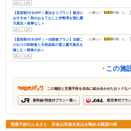
ポイント2%
【直前割10％OFF｜素泊まりプラン】観光に
…に嬉しい「
記念日
の宿」と…
おすすめ！和のおもてなしと伊勢湾を望む露
天風呂＜食事なし＞
ポイント2%
【直前割10％OFF｜一泊朝食プラン】当館こ
…に嬉しい「
記念日
の宿」と…
だわりの和朝食と天然温泉の雲上露天風呂を
愉しむ＜朝食のみ＞
ポイント2%
この施
この施設と交通手段を自由に組み合わせたおトクな
新幹線/特急付プラン一覧へ
航空券付プラ
智恵子抄のふるさと 百名山安達太良山を眺める眺望の宿