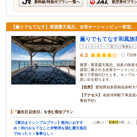
新幹線/特急付プラン一覧へ
航空券付プラ
【薫りでもてなす】展望露天風呂。全室オーシャンビュー客室。
薫りでもてなす和風旅
フォトギャラリー
宿ブログ新着あり
4.3
722件
展望・客室露天風呂。知多の味覚
波音に癒される全室オーシャンビ
薫りで至福のひととき。カップル
思い出を彩ります。
住所
愛知県知多郡南知多町大
アクセス
名鉄河和駅下車送迎バ
事前予約）
「誕生日 記念日」を含む宿泊プラン
【素泊まりシンプルプラン】観光におすす
…に嬉しい「
記念日
の宿」と…
め！和のおもてなしと伊勢湾を望む露天風呂
でゆったり＜食事なし＞