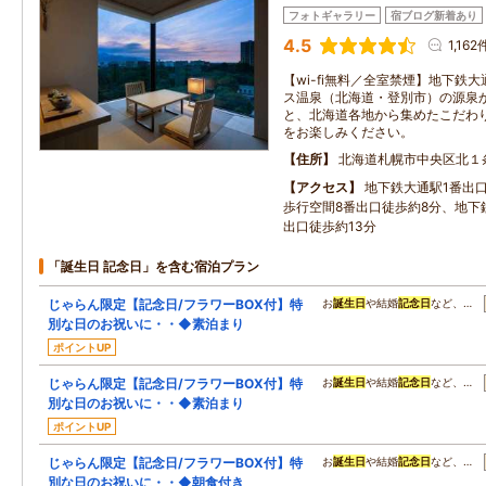
フォトギャラリー
宿ブログ新着あり
4.5
1,162
【wi-fi無料／全室禁煙】地下鉄
ス温泉（北海道・登別市）の源泉
と、北海道各地から集めたこだわ
をお楽しみください。
住所
北海道札幌市中央区北１
アクセス
地下鉄大通駅1番出
歩行空間8番出口徒歩約8分、地下
出口徒歩約13分
「誕生日 記念日」を含む宿泊プラン
じゃらん限定【記念日/フラワーBOX付】特
お
誕生日
や結婚
記念日
など、…
別な日のお祝いに・・◆素泊まり
ポイントUP
じゃらん限定【記念日/フラワーBOX付】特
お
誕生日
や結婚
記念日
など、…
別な日のお祝いに・・◆素泊まり
ポイントUP
じゃらん限定【記念日/フラワーBOX付】特
お
誕生日
や結婚
記念日
など、…
別な日のお祝いに・・◆朝食付き