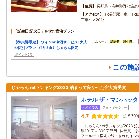
住所
長野県下高井郡野沢温泉
アクセス
JR長野駅下車、JR
下車バス20分
「誕生日 記念日」を含む宿泊プラン
【御夫婦限定】 ワインor冷酒サービス♪大人
…ネムーン、
記念日
、
誕生日
…
の特別プラン 《1泊2食》じゃらん限定
ポイント2%
この施
じゃらんnetランキング2023 泊まって良かった宿大賞受賞
ホテル ザ・マンハッタ
ハイクラス
フォトギャラリー
4.7
5,79
「じゃらんnetランキング2023 
県101室～300室部門 1位受賞
アールデコ様式で統一されたイン