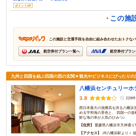
ポイントUP
この施
この施設と交通手段を自由に組み合わせたおトクな
航空券付プラン一覧へ
航空券付プラン
九州と四国を結ぶ四国の西の玄関★観光やビジネスにぴったりの
八幡浜センチュリーホ
3.8
229件
西日本最大の漁獲高を誇る八幡浜漁
める宇和海の景色と、 四国一の規
鮮な海の幸が人気のひみつ♪
住所
愛媛県八幡浜市天神通り1-
アクセス
JR八幡浜駅より＜ 