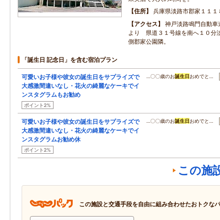
住所
兵庫県淡路市郡家１１１
アクセス
神戸淡路鳴門自動車
より 県道３１号線を南へ１０分
側郡家公園隣。
「誕生日 記念日」を含む宿泊プラン
可愛いお子様や彼女の誕生日をサプライズで
…〇〇歳のお
誕生日
おめでと…
大感激間違いなし・花火の綺麗なケーキでイ
ンスタグラムもお勧め
ポイント2%
可愛いお子様や彼女の誕生日をサプライズで
…〇〇歳のお
誕生日
おめでと…
大感激間違いなし・花火の綺麗なケーキでイ
ンスタグラムお勧め休
ポイント2%
この施
この施設と交通手段を自由に組み合わせたおトクな