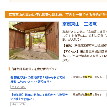
京都東山の高台に佇む閑静な隠れ宿。市内を一望できる景色が自
京都東山 三塔庵
幕末好きに人気の『京都霊山護国
スグ！ お食事には、京都の定番『
飯』が人気です
住所
京都府京都市東山区清閑
アクセス
■京阪電車 /祇園四
市バス /バス停清水道より徒歩１
歩3分
「誕生日 記念日」を含む宿泊プラン
有名観光地への立地抜群！朝から夜まで目一
…宿泊日がお
誕生日
と重なる…
杯楽しみたい方へ♪＜素泊まり＞
ポイント2%
【連泊割】観光の拠点に！連泊だから割引★
…宿泊日がお
誕生日
と重なる…
2泊以上でお得に♪
ポイント2%