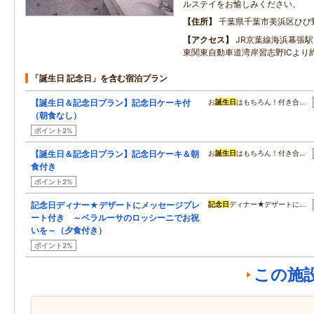
ルステイをお愉しみください。
住所
千葉県千葉市美浜区ひび野2
アクセス
JR京葉線海浜幕張
東関東自動車道湾岸習志野ICより
「誕生日 記念日」を含む宿泊プラン
【誕生日＆記念日プラン】記念日ケーキ付
お
誕生日
はもちろん！付き合…
（朝食なし）
ポイント2%
【誕生日＆記念日プラン】記念日ケーキ＆朝
お
誕生日
はもちろん！付き合…
食付き
ポイント2%
記念日ディナー★デザートにメッセージプレ
記念日
ディナー★デザートに…
ート付き ～ベラルーサのロッシーニでお祝
いを～（夕食付き）
ポイント2%
この施