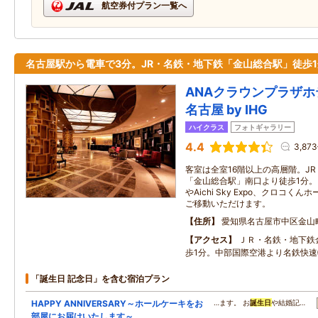
航空券付プラン一覧へ
名古屋駅から電車で3分。JR・名鉄・地下鉄「金山総合駅」徒歩
ANAクラウンプラザ
名古屋 by IHG
ハイクラス
フォトギャラリー
4.4
3,87
客室は全室16階以上の高層階。J
「金山総合駅」南口より徒歩1分。
やAichi Sky Expo、クロコ
ご移動いただけます。
住所
愛知県名古屋市中区金山町1
アクセス
ＪＲ・名鉄・地下鉄
歩1分。中部国際空港より名鉄快速
「誕生日 記念日」を含む宿泊プラン
HAPPY ANNIVERSARY～ホールケーキをお
…ます。 お
誕生日
や結婚記…
部屋にお届けいたします～