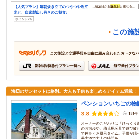
【人気プラン】毎朝炊き立てのつやつや近江
…宿泊日がお
誕生日
と重なる…
米と、自家製出し巻きのご朝食♪
ポイント2%
この施
この施設と交通手段を自由に組み合わせたおトクな
新幹線/特急付プラン一覧へ
航空券付プラ
海辺のサンセットは格別。大人も子供も楽しめるアイテム満載！
ペンションいちごの物
3.8
151件
オーナーのこだわりは「ひっくり
のお散歩や、幼児用玩具で遊び疲
で仲良くお風呂タイム。子供が眠
果実酒で大人の時間を。