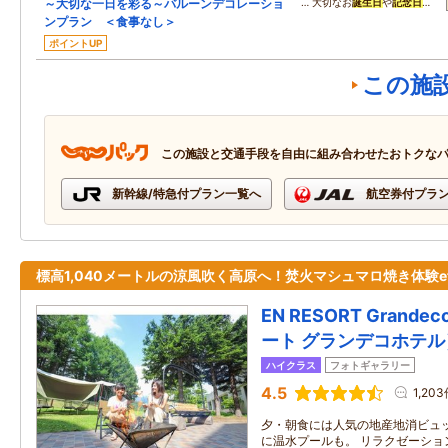
～大切な一日を彩る～バルーンデコレーショ
… 大切なお
誕生日
や
記念日
…
ンプラン ＜食事なし＞
ポイントUP
この施
この施設と交通手段を自由に組み合わせたおトクな
新幹線/特急付プラン一覧へ
航空券付プラ
標高1,040メートルの涼風吹く高原へ！焚火マシュマロ焼き体験et
EN RESORT Grande
ート グランデコホテル
ハイクラス
フォトギャラリー
4.5
1,20
夕・朝食には人気の地産地消ビュ
に温水プールも。 リラクゼーショ