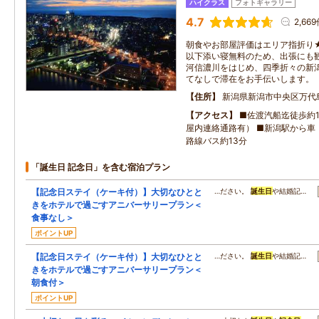
ハイクラス
フォトギャラリー
4.7
2,66
朝食やお部屋評価はエリア指折り
以下添い寝無料のため、出張にも
河信濃川をはじめ、四季折々の新
てなしで滞在をお手伝いします。
住所
新潟県新潟市中央区万代
アクセス
■佐渡汽船迄徒歩約1
屋内連絡通路有） ■新潟駅から車
路線バス約13分
「誕生日 記念日」を含む宿泊プラン
【記念日ステイ（ケーキ付）】大切なひとと
…ださい。
誕生日
や結婚記…
きをホテルで過ごすアニバーサリープラン＜
食事なし＞
ポイントUP
【記念日ステイ（ケーキ付）】大切なひとと
…ださい。
誕生日
や結婚記…
きをホテルで過ごすアニバーサリープラン＜
朝食付＞
ポイントUP