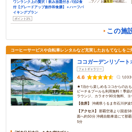
ワンランク上の贅沢！飲み放題付き♪1泊2食
…プ／／ お
誕生日
や結婚記…
付【グレードアップ創作和食膳】＋ハーフバ
イキングプラン
ポイント2%
この施
コーヒーサービスや自転車レンタルなど充実したおもてなしをご
ココガーデンリゾート
フォトギャラリー
4.6
1,03
★1泊から楽しめるココからのお
ビーチ＆プールも利用無料！季節
ラウンジ、カラオケ90分無料、ヨ
住所
沖縄県うるま市石川伊波5
アクセス
那覇空港より国道5
面へ約50分 沖縄自動車道にて那覇
5分