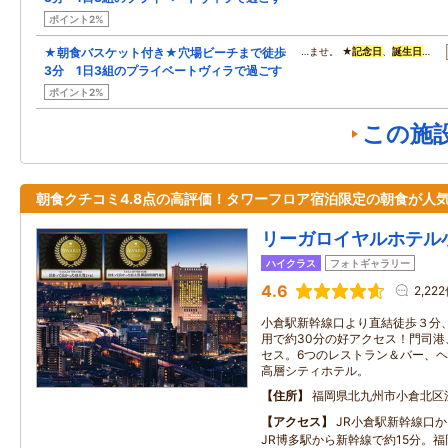
ポイント2%
★朝食バスケット付き★穴場ビーチまで徒歩
…ませ。 ★
記念日
、
誕生日
…
3分 1日3組のプライベートヴィラで過ごす
ポイント2%
この施
朝食クチコミ4.8点の高評価！タワーフロア宿泊限定の朝食が人
リーガロイヤルホテル
ハイクラス
フォトギャラリー
4.6
2,22
小倉駅新幹線口より直結徒歩３分
用で約30分の好アクセス！門司
セス。6つのレストラン＆バー、
高層シティホテル。
住所
福岡県北九州市小倉北区
アクセス
JR小倉駅新幹線口
JR博多駅から新幹線で約15分。福