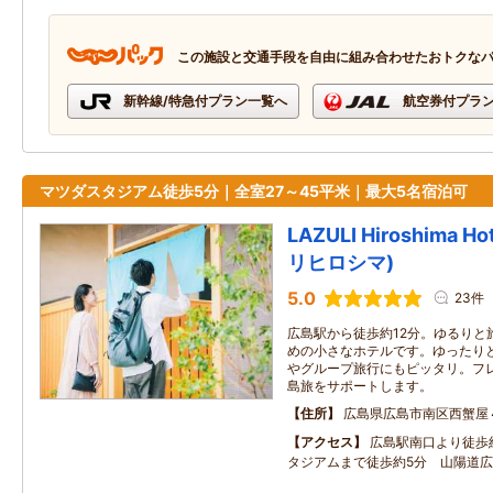
この施設と交通手段を自由に組み合わせたおトクな
新幹線/特急付プラン一覧へ
航空券付プラ
マツダスタジアム徒歩5分｜全室27～45平米｜最大5名宿泊可
LAZULI Hiroshima Ho
リヒロシマ)
5.0
23件
広島駅から徒歩約12分。ゆるりと
めの小さなホテルです。ゆったり
やグループ旅行にもピッタリ。フ
島旅をサポートします。
住所
広島県広島市南区西蟹屋
アクセス
広島駅南口より徒歩
タジアムまで徒歩約5分 山陽道広島