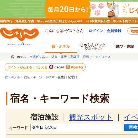
国内旅行・海外旅行や宿・ホテルの宿泊予約はじゃらんnet ～日本最大級の宿・ホテル予約サイト
こんにちは♪ゲストさん
ログイン
会員登録
じゃらんパック
宿・ホテル
遊び・体験
（交通＋宿泊）
宿・ホテル
出張ビジネス
温泉・露天
高級宿
日帰り・デイユース
ポイントがたまる・つかえる
宿・ホテル
> 宿名・キーワード検索（
誕生日 記念日
）
宿名・キーワード検索
宿泊施設
｜
観光スポット
｜
イ
キーワード