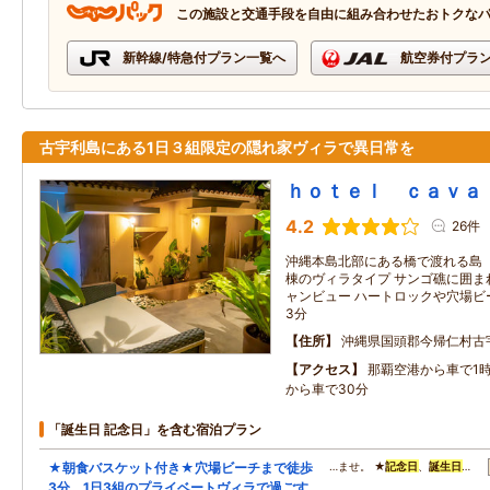
この施設と交通手段を自由に組み合わせたおトクな
新幹線/特急付プラン一覧へ
航空券付プラ
古宇利島にある1日３組限定の隠れ家ヴィラで異日常を
ｈｏｔｅｌ ｃａｖａ
4.2
26件
沖縄本島北部にある橋で渡れる島
棟のヴィラタイプ サンゴ礁に囲ま
ャンビュー ハートロックや穴場ビ
3分
住所
沖縄県国頭郡今帰仁村古
アクセス
那覇空港から車で1時
から車で30分
「誕生日 記念日」を含む宿泊プラン
★朝食バスケット付き★穴場ビーチまで徒歩
…ませ。 ★
記念日
、
誕生日
…
3分 1日3組のプライベートヴィラで過ごす