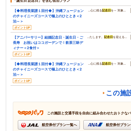
「誕生日 記念日」を含む宿泊プラン
【◆料理長菜譜１回付◆】沖縄フュージョン
…心に残る
記念日
を～ 対象…
のチャイニーズコースで極上のひととき＜2
泊～＞
ポイントUP
【アニバーサリー】結婚記念日・誕生日・ご
…たします。
記念日
を迎える…
長寿 お祝いはココガーデンで！飲茶三昧デ
ィナー＜2食付＞
ポイントUP
【◆料理長菜譜１回付◆】沖縄フュージョン
…心に残る
記念日
を～ 対象…
のチャイニーズコースで極上のひととき＜2
泊～＞
ポイントUP
この施
この施設と交通手段を自由に組み合わせたおトクな
航空券付プラン一覧へ
航空券付プラン