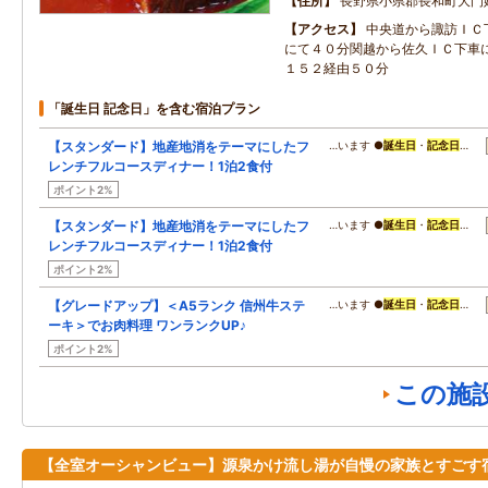
住所
長野県小県郡長和町大門
アクセス
中央道から諏訪ＩＣ
にて４０分関越から佐久ＩＣ下車
１５２経由５０分
「誕生日 記念日」を含む宿泊プラン
【スタンダード】地産地消をテーマにしたフ
…います ●
誕生日
・
記念日
…
レンチフルコースディナー！1泊2食付
ポイント2%
【スタンダード】地産地消をテーマにしたフ
…います ●
誕生日
・
記念日
…
レンチフルコースディナー！1泊2食付
ポイント2%
【グレードアップ】＜A5ランク 信州牛ステ
…います ●
誕生日
・
記念日
…
ーキ＞でお肉料理 ワンランクUP♪
ポイント2%
この施
【全室オーシャンビュー】源泉かけ流し湯が自慢の家族とすごす