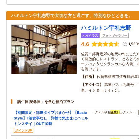
ハミルトン宇礼志野で大切な方と過ごす、特別なひとときを。
ハミルトン宇礼志野
ハイクラス
フォトギャラリー
4.6
1,53
佐賀・嬉野近郊の地元の旬にこだ
く開放的なレストラン、とろとろ
ーンのようなクラシカルな内装。
を誘います。
住所
佐賀県嬉野市嬉野町岩屋
アクセス
高速バス（九州号）
車。インターより７分。
「誕生日 記念日」を含む宿泊プラン
【期間限定・部屋タイプおまかせ】【Basic
…クテルやお
誕生日
カクテル…
Style】1泊食事なし｜洋館で気ままにハミル
トンステイ｜OUT10時
ポイントUP