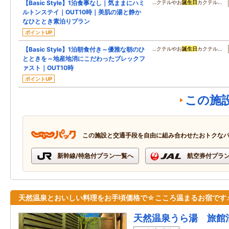
【Basic Style】1泊食事なし｜気ままにハミ
…クテルやお
誕生日
カクテル…
ルトンステイ｜OUT10時｜美肌の湯と静か
なひととき素泊りプラン
ポイントUP
【Basic Style】1泊朝食付き～優雅な朝のひ
…クテルやお
誕生日
カクテル…
とときを～地産地消にこだわったブレックフ
ァスト｜OUT10時
ポイントUP
この施
この施設と交通手段を自由に組み合わせたおトクな
新幹線/特急付プラン一覧へ
航空券付プラ
天然温泉とおいしい料理をお手頃価格で☆こころ温まるお宿です
天然温泉うら湯 旅館