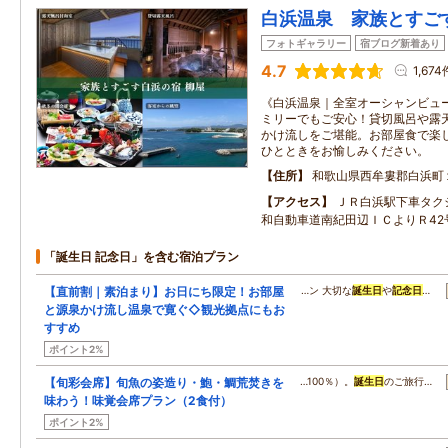
白浜温泉 家族とすご
フォトギャラリー
宿ブログ新着あり
4.7
1,674
《白浜温泉｜全室オーシャンビュ
ミリーでもご安心！貸切風呂や露天
かけ流しをご堪能。お部屋食で楽
ひとときをお愉しみください。
住所
和歌山県西牟婁郡白浜町
アクセス
ＪＲ白浜駅下車タク
和自動車道南紀田辺ＩＣよりＲ42
「誕生日 記念日」を含む宿泊プラン
【直前割｜素泊まり】お日にち限定！お部屋
…ン 大切な
誕生日
や
記念日
…
と源泉かけ流し温泉で寛ぐ◇観光拠点にもお
すすめ
ポイント2%
【旬彩会席】旬魚の姿造り・鮑・鯛荒焚きを
…100％）。
誕生日
のご旅行…
味わう！味覚会席プラン（2食付）
ポイント2%