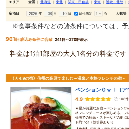
エリア
全国
｜
北海道
｜
東北
｜
関東・甲信越
｜
東海
｜
近畿・北陸
｜
年
月
日
日付未定
泊
宿泊日
人数等
※食事条件などの諸条件については、予
961
軒 絞込み条件に合致
241軒～270軒表示
料金は1泊1部屋の大人1名分の料金で
《★4.9の宿》信州の高原で楽しむ～温泉と本格フレンチの宿～
ペンションＯｗｌ（ア
4.9
108件
★星が綺麗なお宿～ペンションOw
格フレンチコースが楽しめる。フレ
樺湖での観光・スキーなどの拠点
ド約15分（割引券あり♪）