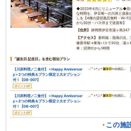
◆2023年4月にリニューアル◆
な時間を。伊豆唯一の川床と源泉
しを【4種の貸切風呂無料・Wi-F
から50分・バス停まで送迎有】
住所
静岡県伊豆市湯ヶ島347
アクセス
新幹線：熱海の次、
修善寺駅→東海バスで30分、湯ヶ
車：沼津ICから1時間
「誕生日 記念日」を含む宿泊プラン
【川床料理／二食付】＜Happy Anniversar
…ﾟﾟ+*:;;:*
誕生日
や結婚記…
y＞2つの特典＆プラン限定２大オプション
付！【DB-007】
ポイントUP
【川床料理／二食付】＜Happy Anniversar
…ﾟﾟ+*:;;:*
誕生日
や結婚記…
y＞2つの特典＆プラン限定２大オプション
付！【DB-007】
ポイントUP
この施