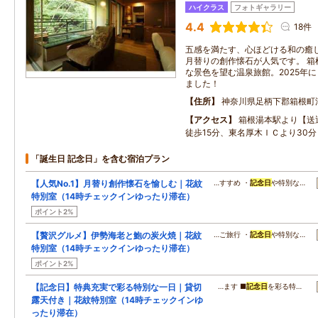
ハイクラス
フォトギャラリー
4.4
18件
五感を満たす、心ほどける和の癒
月替りの創作懐石が人気です。 箱
な景色を望む温泉旅館。2025年
ました！
住所
神奈川県足柄下郡箱根町湯
アクセス
箱根湯本駅より【送
徒歩15分、東名厚木ＩＣより30分
「誕生日 記念日」を含む宿泊プラン
【人気No.1】月替り創作懐石を愉しむ｜花紋
…すすめ ・
記念日
や特別な…
特別室（14時チェックインゆったり滞在）
ポイント2%
【贅沢グルメ】伊勢海老と鮑の炭火焼｜花紋
…ご旅行 ・
記念日
や特別な…
特別室（14時チェックインゆったり滞在）
ポイント2%
【記念日】特典充実で彩る特別な一日｜貸切
…ます ■
記念日
を彩る特…
露天付き｜花紋特別室（14時チェックインゆ
ったり滞在）