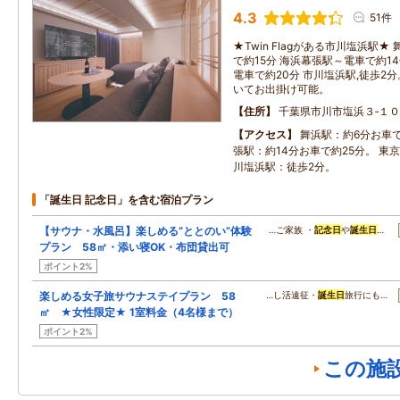
4.3
51件
★Twin Flagがある市川塩浜駅
で約15分 海浜幕張駅～電車で約1
電車で約20分 市川塩浜駅,徒歩2
いてお出掛け可能。
住所
千葉県市川市塩浜３‐１０
アクセス
舞浜駅：約6分お車で
張駅：約14分お車で約25分。 東京
川塩浜駅：徒歩2分。
「誕生日 記念日」を含む宿泊プラン
【サウナ・水風呂】楽しめる“ととのい”体験
…ご家族 ・
記念日
や
誕生日
…
プラン 58㎡・添い寝OK・布団貸出可
ポイント2%
楽しめる女子旅サウナステイプラン 58
…し活遠征・
誕生日
旅行にも…
㎡ ★女性限定★ 1室料金（4名様まで）
ポイント2%
この施