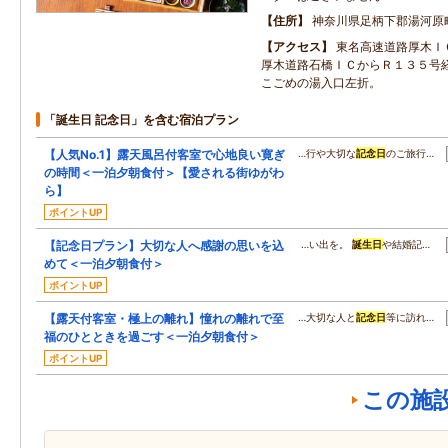
住所
神奈川県足柄下郡湯河原
アクセス
東名高速道路厚木Ｉ
厚木道路石橋ＩＣからＲ１３５号
こごめの湯入口左折。
「誕生日 記念日」を含む宿泊プラン
【人気No.1】露天風呂付客室で心地良い寛ぎ
…行や大切な
記念日
のご旅行…
の時間＜一泊夕朝食付＞【愛される街ゆがわ
ら】
ポイントUP
【記念日プラン】大切な人へ感謝の思いを込
…い出を。
誕生日
や結婚記…
めて＜一泊夕朝食付＞
ポイントUP
【露天付客室・極上の離れ】憧れの離れで至
…大切な人と
記念日
等に訪れ…
福のひとときを過ごす＜一泊夕朝食付＞
ポイントUP
この施