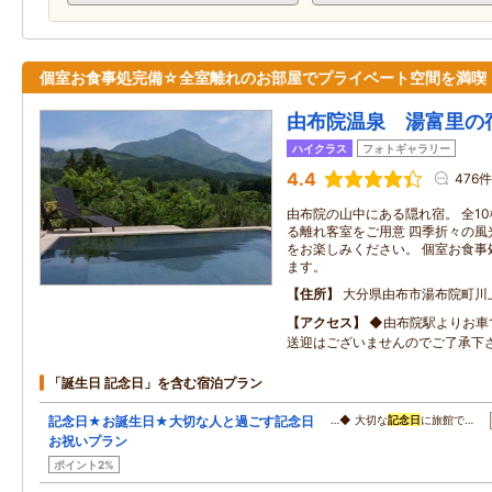
個室お食事処完備☆全室離れのお部屋でプライベート空間を満喫
由布院温泉 湯富里の
ハイクラス
フォトギャラリー
4.4
476件
由布院の山中にある隠れ宿。 全1
る離れ客室をご用意 四季折々の風
をお楽しみください。 個室お食事
ます。
住所
大分県由布市湯布院町川
アクセス
◆由布院駅よりお車
送迎はございませんのでご了承下
「誕生日 記念日」を含む宿泊プラン
記念日★お誕生日★大切な人と過ごす記念日
…◆ 大切な
記念日
に旅館で…
お祝いプラン
ポイント2%