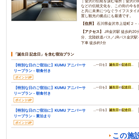
｜金沢の伝統を汲む場所｜金沢の
などの伝統文化を、この街の今を
と共に未来につなぐライフスタイ
置し観光の拠点にも最適です。
住所
石川県金沢市上堤町２－
アクセス
JR金沢駅 徒歩約2
分、北陸鉄道バス／JRバス金沢駅
下車 徒歩約1分
「誕生日 記念日」を含む宿泊プラン
【特別な日のご宿泊に】KUMU アニバーサ
…一日を】
誕生日
や
記念日
…
リープラン - 朝食付き
ポイントUP
【特別な日のご宿泊に】KUMU アニバーサ
…一日を】
誕生日
や
記念日
…
リープラン - 朝食付き
ポイントUP
【特別な日のご宿泊に】KUMU アニバーサ
…一日を】
誕生日
や
記念日
…
リープラン - 素泊まり
ポイントUP
この施