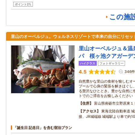
ポイント2%
この施
里山のオーベルジュ。ウェルネスリゾートで本来の自分にリセッ
里山オーベルジュ＆温
パ 桜ヶ池クアガーデ
ハイクラス
フォトギャラリー
4.5
346件
自然豊かな里山の食材を愉しむオ
プールで心身の緊張を解きほぐし
る贅沢なひととき。豊かな自然に
トでのご滞在をお愉しみください
住所
富山県南砺市立野原東１
アクセス
東海北陸自動車道 城
接、JR城端線 城端駅より車で約1
「誕生日 記念日」を含む宿泊プラン