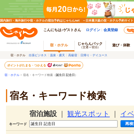
国内旅行・海外旅行や宿・ホテルの宿泊予約はじゃらんnet ～日本最大級の宿・ホテル予約サイト
こんにちは♪ゲストさん
ログイン
会員登録
じゃらんパック
宿・ホテル
遊び・体験
（交通＋宿泊）
宿・ホテル
出張ビジネス
温泉・露天
高級宿
日帰り・デイユース
ポイントがたまる・つかえる
宿・ホテル
> 宿名・キーワード検索（
誕生日 記念日
）
宿名・キーワード検索
宿泊施設
｜
観光スポット
｜
イ
キーワード