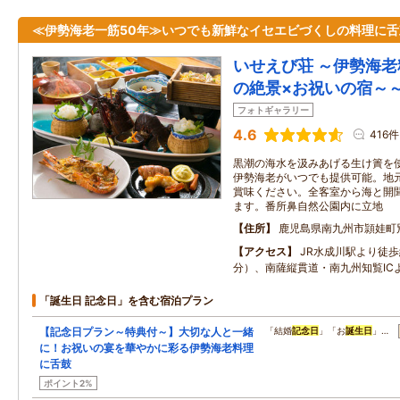
≪伊勢海老一筋50年≫いつでも新鮮なイセエビづくしの料理に舌
いせえび荘 ～伊勢海老
の絶景×お祝いの宿～
フォトギャラリー
4.6
416件
黒潮の海水を汲みあげる生け簀を
伊勢海老がいつでも提供可能。地
賞味ください。全客室から海と開
ます。番所鼻自然公園内に立地
住所
鹿児島県南九州市頴娃町
アクセス
JR水成川駅より徒歩
分）、南薩縦貫道・南九州知覧IC
「誕生日 記念日」を含む宿泊プラン
【記念日プラン～特典付～】大切な人と一緒
「結婚
記念日
」「お
誕生日
」…
に！お祝いの宴を華やかに彩る伊勢海老料理
に舌鼓
ポイント2%