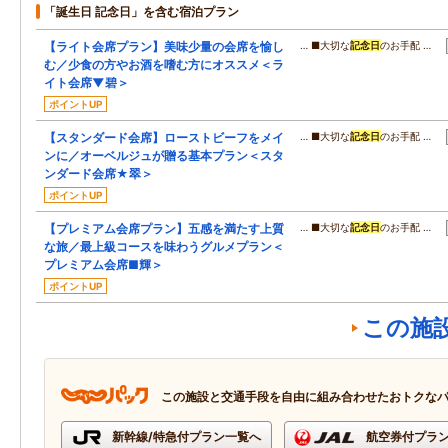
「誕生日 記念日」を含む宿泊プラン
【ライト会席プラン】美味少量の会席を愉し
… ■大切な
記念日
のお手配 …
む／少食の方やお酒を嗜む方にオススメ＜ラ
イト会席▼碧＞
ポイントUP
【スタンダード会席】ローストビーフをメイ
… ■大切な
記念日
のお手配 …
ンに／オーベルジュが贈る基本プラン＜スタ
ンダード会席★翠＞
ポイントUP
【プレミアム会席プラン】五感を満たす上質
… ■大切な
記念日
のお手配 …
な旅／最上級コースを味わうグルメプラン＜
プレミアム会席■輝＞
ポイントUP
この施
この施設と交通手段を自由に組み合わせたおトクな
新幹線/特急付プラン一覧へ
航空券付プラ