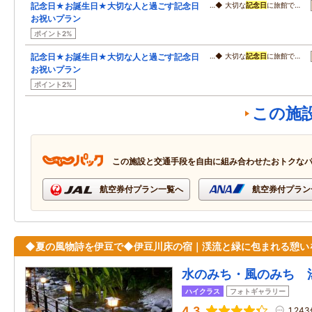
記念日★お誕生日★大切な人と過ごす記念日
…◆ 大切な
記念日
に旅館で…
お祝いプラン
ポイント2%
記念日★お誕生日★大切な人と過ごす記念日
…◆ 大切な
記念日
に旅館で…
お祝いプラン
ポイント2%
この施
この施設と交通手段を自由に組み合わせたおトクな
航空券付プラン一覧へ
航空券付プラン
◆夏の風物詩を伊豆で◆伊豆川床の宿｜渓流と緑に包まれる憩い
水のみち・風のみち 
ハイクラス
フォトギャラリー
4.3
1,24