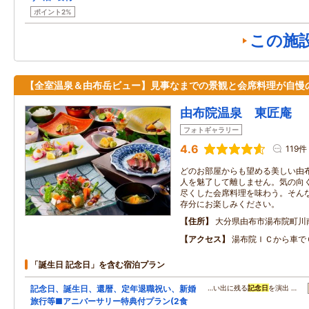
ポイント2%
この施
【全室温泉＆由布岳ビュー】見事なまでの景観と会席料理が自慢
由布院温泉 東匠庵
フォトギャラリー
4.6
119件
どのお部屋からも望める美しい由
人を魅了して離しません。気の向
尽くした会席料理を味わう。そん
存分にお楽しみください。
住所
大分県由布市湯布院町川
アクセス
湯布院ＩＣから車で
「誕生日 記念日」を含む宿泊プラン
記念日、誕生日、還暦、定年退職祝い、新婚
…い出に残る
記念日
を演出 …
旅行等■アニバーサリー特典付プラン(2食