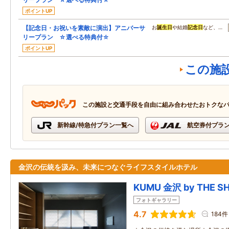
ポイントUP
【記念日・お祝いを素敵に演出】アニバーサ
お
誕生日
や結婚
記念日
など、…
リープラン ☆選べる特典付☆
ポイントUP
この施
この施設と交通手段を自由に組み合わせたおトクな
新幹線/特急付プラン一覧へ
航空券付プラ
金沢の伝統を汲み、未来につなぐライフスタイルホテル
KUMU 金沢 by THE S
フォトギャラリー
4.7
184件