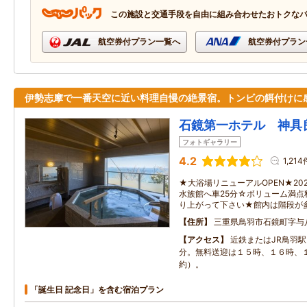
この施設と交通手段を自由に組み合わせたおトクな
航空券付プラン一覧へ
航空券付プラン
伊勢志摩で一番天空に近い料理自慢の絶景宿。トンビの餌付けに
石鏡第一ホテル 神具
フォトギャラリー
4.2
1,214
★大浴場リニューアルOPEN★20
水族館へ車25分☆ボリューム満
り上がって下さい★館内は階段が
住所
三重県鳥羽市石鏡町字与八
アクセス
近鉄またはJR鳥羽
分。無料送迎は１５時、１６時、
約）。
「誕生日 記念日」を含む宿泊プラン