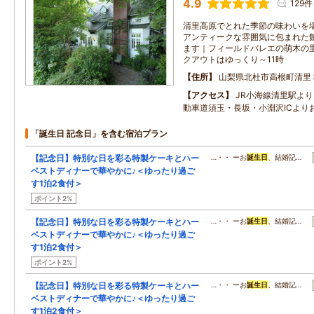
4.9
129件
清里高原でとれた季節の味わいを
アンティークな雰囲気に包まれた
ます｜フィールドバレエの萌木の
クアウトはゆっくり～11時
住所
山梨県北杜市高根町清里
アクセス
JR小海線清里駅よ
動車道須玉・長坂・小淵沢ICよりお
「誕生日 記念日」を含む宿泊プラン
【記念日】特別な日を彩る特製ケーキとハー
…・・ ーお
誕生日
、結婚記…
ベストディナーで華やかに♪＜ゆったり過ご
す1泊2食付＞
ポイント2%
【記念日】特別な日を彩る特製ケーキとハー
…・・ ーお
誕生日
、結婚記…
ベストディナーで華やかに♪＜ゆったり過ご
す1泊2食付＞
ポイント2%
【記念日】特別な日を彩る特製ケーキとハー
…・・ ーお
誕生日
、結婚記…
ベストディナーで華やかに♪＜ゆったり過ご
す1泊2食付＞