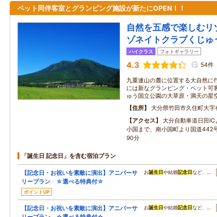
ペット同伴客室とグランピング施設が新たにOPEN！！
自然を五感で楽しむリ
ゾネイトクラブくじゅ
ハイクラス
フォトギャラリー
4.3
54件
九重連山の麓に位置する大自然に佇
には新なグランピング・ペット可
ゅう国立公園の大草原・満天の星
住所
大分県竹田市久住町大字有
アクセス
大分自動車道日田IC
小国まで、南小国町より国道442
90分
「誕生日 記念日」を含む宿泊プラン
【記念日・お祝いを素敵に演出】アニバーサ
お
誕生日
や結婚
記念日
など、…
リープラン ☆選べる特典付☆
ポイントUP
【記念日・お祝いを素敵に演出】アニバーサ
お
誕生日
や結婚
記念日
など、…
リープラン ☆選べる特典付☆