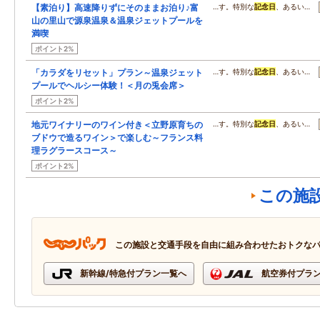
【素泊り】高速降りずにそのままお泊り♪富
…す。特別な
記念日
、あるい…
山の里山で源泉温泉＆温泉ジェットプールを
満喫
ポイント2%
「カラダをリセット」プラン～温泉ジェット
…す。特別な
記念日
、あるい…
プールでヘルシー体験！＜月の兎会席＞
ポイント2%
地元ワイナリーのワイン付き＜立野原育ちの
…す。特別な
記念日
、あるい…
ブドウで造るワイン＞で楽しむ～フランス料
理ラグラースコース～
ポイント2%
この施
この施設と交通手段を自由に組み合わせたおトクな
新幹線/特急付プラン一覧へ
航空券付プラ