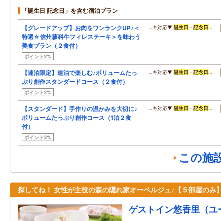
「誕生日 記念日」を含む宿泊プラン
【グレードアップ】お肉をワンランクUP♪＜
…キ対応▼
誕生日
・
記念日
…
特選☆信州蓼科牛フィレステーキ＞を味わう
美食プラン（２食付）
ポイント2%
【連泊限定】連泊で楽しむ♪ボリュームたっ
…キ対応▼
誕生日
・
記念日
…
ぷり創作スタンダードコース（２食付）
ポイント2%
【スタンダード】手作りの温かみを大切に♪
…キ対応▼
誕生日
・
記念日
…
ボリュームたっぷり創作コース（1泊２食
付）
ポイント2%
この施
探してね！ 女性が主役の森の隠れ家オーベルジュ♪【５部屋のみ
ゲストイン悠香里（ユ