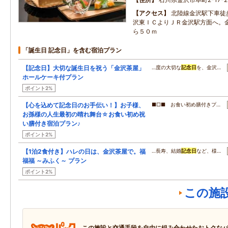
アクセス
北陸線金沢駅下車徒
沢東ＩＣよりＪＲ金沢駅方面へ。
ら５０ｍ
「誕生日 記念日」を含む宿泊プラン
【記念日】大切な誕生日を祝う「金沢茶屋」
…度の大切な
記念日
を、金沢…
ホールケーキ付プラン
ポイント2%
【心を込めて記念日のお手伝い！】お子様、
■□■ お食い初め膳付きプ…
お孫様の人生最初の晴れ舞台☆お食い初め祝
い膳付き宿泊プラン♪
ポイント2%
【1泊2食付き】ハレの日は、金沢茶屋で。福
…長寿、結婚
記念日
など、様…
福福 ～みふく～ プラン
ポイント2%
この施
この施設と交通手段を自由に組み合わせたおトクな