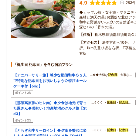
4.9
283件
◆カップル旅・女子旅・マタニテ
森林と満天の星♪お洒落な北欧アジ
和牛と野菜がいっぱいの自然派キュ
森ヒバの「香木の湯」
住所
栃木県那須郡那須町高久
アクセス
湯本方面へ10分、
折、1km先登り坂を右折、T字路
右折
「誕生日 記念日」を含む宿泊プラン
【アニバーサリー旅】希少な那須和牛◇２人
…☆◆大切な
記念日
、大事な…
で特別な記念日をお祝いしよう◇特注ホール
ケーキ付【orig】
ポイント2%
【那須高原豚のヒレ肉】◆夕食は地元で育っ
…５００ ・
誕生日
・
記念日
…
た豚さん◆美味い！地産地消のグルメ旅【St
d3】
ポイント2%
【とちぎ和牛サーロイン】◆夕食を贅沢に楽
…５００ ・
誕生日
・
記念日
…
しもう◆那須で美味しいグルメ旅【Std1】