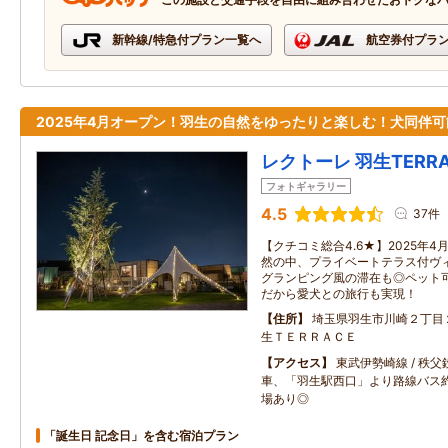
新幹線/特急付プラン一覧へ
航空券付プラ
2025年4月オープン！羽生の自然をゆったりと楽しむ！犬同伴可
レクトーレ 羽生TERRA
フォトギャラリー
4.5
37件
【クチコミ総合4.6★】2025年
然の中、プライベートテラス付ヴィ
グランピング風の滞在も◎ペット可
だから愛犬との旅行も実現！
住所
埼玉県羽生市川崎２丁目
生ＴＥＲＲＡＣＥ
アクセス
東武伊勢崎線 / 秩
車、「羽生駅西口」より路線バス約
場あり◎
「誕生日 記念日」を含む宿泊プラン