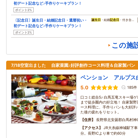
初デート記念など♪手作りケーキプラン！
ポイント2%
〔記念日〕誕生日・結婚記念日・還暦祝い・
誕生日
・結婚
記念日
・付き合…
初デート記念など♪手作りケーキプラン！
ポイント2%
この施
7/18空室出ました 自家菜園♪好評創作コース料理＆自家製パン
ペンション アルプス
5.0
185件
口コミ総合5♪ 白馬五竜スキー場
まで徒歩圏内の好立地！ 自家製野
ース料理に、手作りパンも大好評♪
た後の疲れをリセット。
住所
長野県北安曇郡白馬村神城2
アクセス
JR大糸線神城駅下
分。長野ICより車で約60分