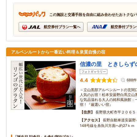
この施設と交通手段を自由に組み合わせたおトクな
航空券付プラン一覧へ
航空券付プラン
アルペンルートから一番近い料理＆泉質自慢の宿
信濃の里 ときしらず
フォトギャラリー
4.4
688件
～立山黒部アルペンルートの玄関口
人気のお宿！松本安曇野白馬立山黒
な気品溢れる大人の純和風旅館：一
宿！『厳選いい宿』
住所
長野県大町市平２０６５
アクセス
長野自動車道安曇野
148号線を糸魚川方面へ約27ｋｍ
「誕生日 記念日」を含む宿泊プラン