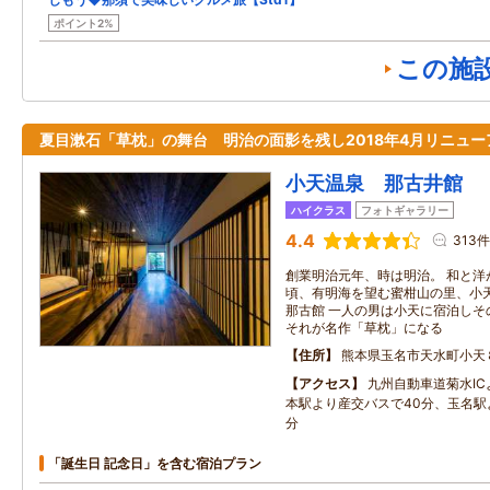
ポイント2%
この施
夏目漱石「草枕」の舞台 明治の面影を残し2018年4月リニュー
小天温泉 那古井館
ハイクラス
フォトギャラリー
4.4
313件
創業明治元年、時は明治。 和と洋
頃、有明海を望む蜜柑山の里、小
那古館 一人の男は小天に宿泊しそ
それが名作「草枕」になる
住所
熊本県玉名市天水町小天
アクセス
九州自動車道菊水IC
本駅より産交バスで40分、玉名駅
分
「誕生日 記念日」を含む宿泊プラン