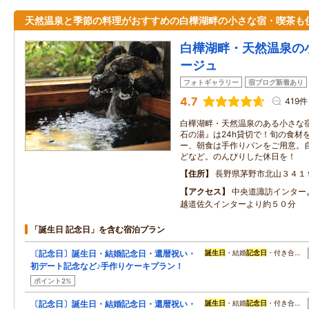
天然温泉と季節の料理がおすすめの白樺湖畔の小さな宿・喫茶も
白樺湖畔・天然温泉の
ージュ
フォトギャラリー
宿ブログ新着あり
4.7
419件
白樺湖畔・天然温泉のある小さな
石の湯』は24h貸切で！旬の食材
ー、朝食は手作りパンをご用意。
どなど。のんびりした休日を！
住所
長野県茅野市北山３４１
アクセス
中央道諏訪インター
越道佐久インターより約５０分
「誕生日 記念日」を含む宿泊プラン
〔記念日〕誕生日・結婚記念日・還暦祝い・
誕生日
・結婚
記念日
・付き合…
初デート記念など♪手作りケーキプラン！
ポイント2%
〔記念日〕誕生日・結婚記念日・還暦祝い・
誕生日
・結婚
記念日
・付き合…