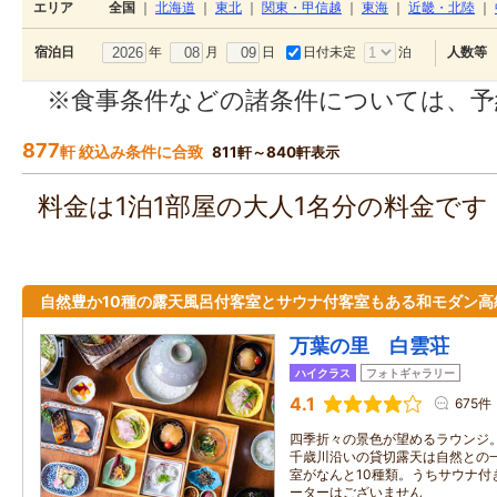
エリア
全国
｜
北海道
｜
東北
｜
関東・甲信越
｜
東海
｜
近畿・北陸
｜
年
月
日
日付未定
泊
宿泊日
人数等
※食事条件などの諸条件については、予
877
軒 絞込み条件に合致
811軒～840軒表示
料金は1泊1部屋の大人1名分の料金で
自然豊か10種の露天風呂付客室とサウナ付客室もある和モダン高
万葉の里 白雲荘
ハイクラス
フォトギャラリー
4.1
675件
四季折々の景色が望めるラウンジ
千歳川沿いの貸切露天は自然との一
室がなんと10種類。うちサウナ付
ーターはございません