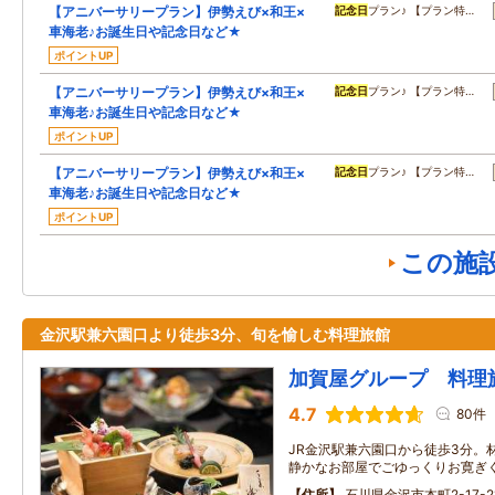
【アニバーサリープラン】伊勢えび×和王×
記念日
プラン♪ 【プラン特…
車海老♪お誕生日や記念日など★
ポイントUP
【アニバーサリープラン】伊勢えび×和王×
記念日
プラン♪ 【プラン特…
車海老♪お誕生日や記念日など★
ポイントUP
【アニバーサリープラン】伊勢えび×和王×
記念日
プラン♪ 【プラン特…
車海老♪お誕生日や記念日など★
ポイントUP
この施
金沢駅兼六園口より徒歩3分、旬を愉しむ料理旅館
加賀屋グループ 料理
4.7
80件
JR金沢駅兼六園口から徒歩3分。
静かなお部屋でごゆっくりお寛ぎ
住所
石川県金沢市本町2-17-2