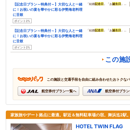
【記念日プラン～特典付～】大切な人と一緒
「結婚
記念日
」「お
誕生日
」…
に！お祝いの宴を華やかに彩る伊勢海老料理
に舌鼓
ポイント2%
【記念日プラン～特典付～】大切な人と一緒
「結婚
記念日
」「お
誕生日
」…
に！お祝いの宴を華やかに彩る伊勢海老料理
に舌鼓
ポイント2%
この施
この施設と交通手段を自由に組み合わせたおトクな
航空券付プラン一覧へ
航空券付プラン
家族旅やデート拠点に最適。駅近＆無料駐車場の宿。舞浜迄2駅
HOTEL TWIN FLAG