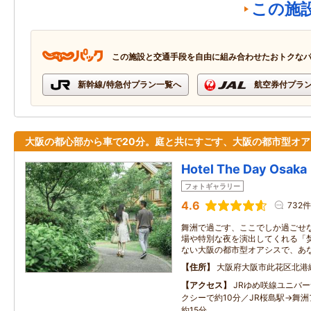
この施
この施設と交通手段を自由に組み合わせたおトクな
新幹線/特急付プラン一覧へ
航空券付プラ
大阪の都心部から車で20分。庭と共にすごす、大阪の都市型オア
Hotel The Day Osaka
フォトギャラリー
4.6
732件
舞洲で過ごす、ここでしか過ごせな
場や特別な夜を演出してくれる「焚
ない大阪の都市型オアシスで、あ
住所
大阪府大阪市此花区北港
アクセス
JRゆめ咲線ユニバ
クシーで約10分／JR桜島駅→舞
約15分