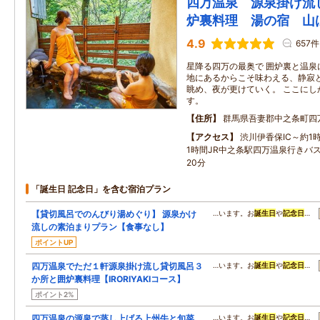
四万温泉 源泉掛け流
炉裏料理 湯の宿 山
4.9
657件
星降る四万の最奥で 囲炉裏と温泉
地にあるからこそ味わえる、静寂
眺め、夜が更けていく。 ここにし
す。
住所
群馬県吾妻郡中之条町四
アクセス
渋川伊香保IC～約1
1時間JR中之条駅四万温泉行きバ
20分
「誕生日 記念日」を含む宿泊プラン
【貸切風呂でのんびり湯めぐり】 源泉かけ
…います。お
誕生日
や
記念日
…
流しの素泊まりプラン【食事なし】
ポイントUP
四万温泉でただ１軒源泉掛け流し貸切風呂３
…います。お
誕生日
や
記念日
…
か所と囲炉裏料理【IRORIYAKIコース】
ポイント2%
四万温泉の源泉で蒸し上げる上州牛と旬菜
…います。お
誕生日
や
記念日
…