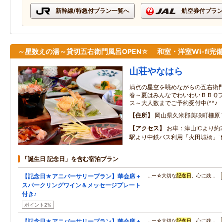
新幹線/特急付プラン一覧へ
航空券付プラ
～星数えの湯～貸切五右衛門風呂OPEN☆ 和室・洋室Wi-fi完
山荘やなはら
満点の星空を眺めながらの五右衛
春～夏はみんなでわいわいＢＢＱプ
ス～大人数までご予約受付中(^^♪
住所
岡山県久米郡美咲町柵原
アクセス
お車：津山ICより約
駅より中鉄バス利用「火田城橋」下
「誕生日 記念日」を含む宿泊プラン
【記念日★アニバーサリープラン】華会席＋
…ー☆大切な
記念日
、心に残…
スパークリングワイン＆メッセージプレート
付き♪
ポイント2%
【記念日★アニバーサリープラン】華会席＋
…ー☆大切な
記念日
、心に残…