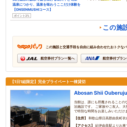
温泉につかり、温泉を味わうここだけ体験を
【ONSENMUSHIコース】
ポイント2%
この施
この施設と交通手段を自由に組み合わせたおトクな
航空券付プラン一覧へ
航空券付プラン
【1日1組限定】完全プライベート一棟貸切
Abosan Shii Ouberuj
当館は、誰にも邪魔されることの
泊施設です。 ご家族やご友人、大
で特別な時間をお楽しみいただけ
住所
和歌山県日高郡由良町衣奈1
アクセス
紀伊由良駅よりお車