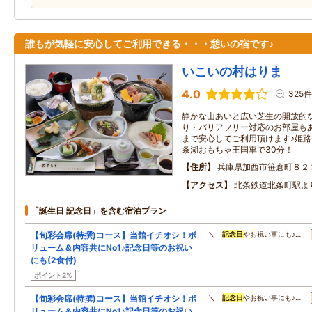
誰もが気軽に安心してご利用できる・・・憩いの宿です♪
いこいの村はりま
4.0
325件
静かな山あいと広い芝生の開放的
り・バリアフリー対応のお部屋も
まで安心してご利用頂けます♪姫路
条湖おもちゃ王国車で30分！
住所
兵庫県加西市笹倉町８２
アクセス
北条鉄道北条町駅よ
「誕生日 記念日」を含む宿泊プラン
【旬彩会席(特撰)コース】当館イチオシ！ボ
＼
記念日
やお祝い事にも♪…
リューム＆内容共にNo1♪記念日等のお祝い
にも(2食付)
ポイント2%
【旬彩会席(特撰)コース】当館イチオシ！ボ
＼
記念日
やお祝い事にも♪…
リューム＆内容共にNo1♪記念日等のお祝い