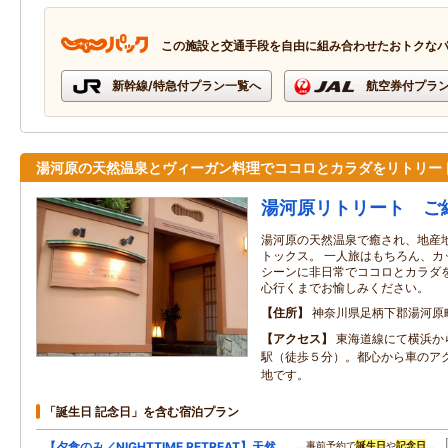
この施設と交通手段を自由に組み合わせたおトクな
新幹線/特急付プラン一覧へ
航空券付プラ
湯河原の天然温泉とヴィーガン料理でココロとカラダをリトリー
湯河原リトリート ご
湯河原の天然温泉で癒され、地産
トックス。 一人旅はもちろん、カ
シーンに非日常でココロとカラダ
心行くまでお愉しみください。
住所
神奈川県足柄下郡湯河原
アクセス
東海道線にて横浜か
駅（徒歩５分）。都心から車のア
地です。
「誕生日 記念日」を含む宿泊プラン
【夕食のみ／NIGHTTIME RETREAT】天然
…事前予約で
誕生日
や
記念日
…