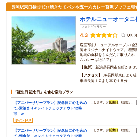
長岡駅東口徒歩1分♪焼きたてパンや五十六カレー贅沢ブッフェ朝
ホテルニューオータニ
フォトギャラリー
4.3
1,60
客室7階リニューアルオープン♪全
岡オリジナルナイトウェア。 種類
地元の食材をふんだんに取り入れ
六カレーは絶品です
住所
新潟県長岡市台町2-8-3
アクセス
JR長岡駅東口より
車道長岡ＩＣより車で１５分
「誕生日 記念日」を含む宿泊プラン
【アニバーサリープラン】記念日に心を込め
…します。お
誕生日
、結婚記…
て♪素泊まり≪レイトチェックアウト12時
可！≫
ポイントUP
【アニバーサリープラン】記念日に心を込め
…します。お
誕生日
、結婚記…
て♪朝食付 ≪レイトチェックアウト12時