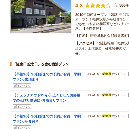
4.3
566件
2019年新館オープン！2021年
オープン！軽井沢駅から徒歩3分「
でも使いやすい和洋室などバリエ
意。【全館禁煙】
住所
長野県北佐久郡軽井沢町
アクセス
北陸新幹線「軽井沢
歩3分。上信越道「碓氷軽井沢IC」
分。
「誕生日 記念日」を含む宿泊プラン
【早割30】30日前までの予約がお得！早割
…おふたりで
記念日
やちょっ…
プラン♪素泊まり
ポイント2%
【チェックアウト11時♪】広々としたお部屋
…おふたりで
記念日
やちょっ…
でのんびり快適に♪素泊まりプラン
ポイント2%
【早割30】30日前までの予約がお得！早割
…おふたりで
記念日
やちょっ…
プラン♪朝食付き
ポイント2%