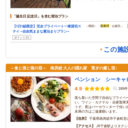
「誕生日 記念日」を含む宿泊プラン
【1日1組限定】完全プライベート一棟貸切ス
…相談） ・
記念日
・お誕生…
テイ ~自由気ままな素泊まりプラン~
ポイント2%
この施
～食と酒と猫の宿～ 南房総 大人の隠れ家 寛ぎの癒し宿♪
ペンション シーキャ
4.9
289件
落ち着いた空間で自由なプライベ
い。ワイン・カクテル・自家製果
うぞ。夜はバーカウンターで佳い
未満の方はご遠慮願います。
住所
千葉県南房総市千倉町忽戸
アクセス
JR千倉駅よりタク