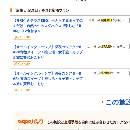
「誕生日 記念日」を含む宿泊プラン
【食材付きテラスBBQ】手ぶらで集まって焼
…サリーやお
誕生日
のお祝い…
くだけ！自然の中のログハウスで楽しむ「B
BQ」＜2食付き＞
ポイントUP
【オールインクルーシブ】深夜のシアターB
…！ 推しの
記念日
や、女子…
AR×背徳スイーツ！推し活・女子旅・カップ
ル旅に贅沢おこもり
ポイントUP
【オールインクルーシブ】深夜のシアターB
…！ 推しの
記念日
や、女子…
AR×背徳スイーツ！推し活・女子旅・カップ
ル旅に贅沢おこもり
ポイントUP
この施
この施設と交通手段を自由に組み合わせたおトクな