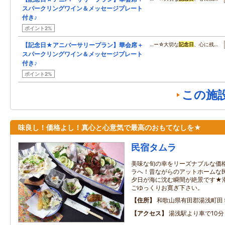
スパークリングワイン＆メッセージプレート
付き♪
ポイント2%
【記念日★アニバーサリープラン】華会席＋
…ー☆大切な
記念日
、心に残…
スパークリングワイン＆メッセージプレート
付き♪
ポイント2%
この施
味良し！価格よし！真心と心意気で最高のおもてなしを★
民宿タムラ
美味な旬の幸をリーズナブルな価
ラへ！昔ながらのアットホームな
夕日が海に沈む瞬間が絶景です★
ごゆっくりお寛ぎ下さい。
住所
和歌山県有田郡湯浅町田
アクセス
湯浅駅より車で10分