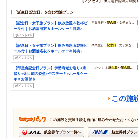
アクセス
伊豆急行線城ヶ崎海
「誕生日 記念日」を含む宿泊プラン
【記念日・女子旅プラン】飲み放題＆乾杯ビ
卒業旅行・
記念日
・女子旅な…
ール付｜お洒落浴衣＆ホールケーキ特典♪
ポイント2%
【記念日・女子旅プラン】飲み放題＆乾杯ビ
卒業旅行・
記念日
・女子旅な…
ール付｜お洒落浴衣＆ホールケーキ特典♪
ポイント2%
【部屋食記念日プラン】伊勢海老お造り+舟
…たい」 お
誕生日
や
記念日
…
盛り+金目鯛の姿煮+牛ステーキ+ホールケー
キ＆お酒付き
ポイント2%
この施
この施設と交通手段を自由に組み合わせたおトクな
航空券付プラン一覧へ
航空券付プラン