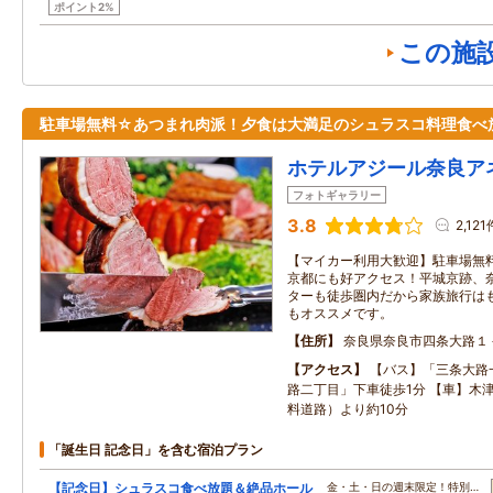
ポイント2%
この施
駐車場無料☆あつまれ肉派！夕食は大満足のシュラスコ料理食べ
ホテルアジール奈良ア
フォトギャラリー
3.8
2,121
【マイカー利用大歓迎】駐車場無
京都にも好アクセス！平城京跡、
ターも徒歩圏内だから家族旅行は
もオススメです。
住所
奈良県奈良市四条大路１
アクセス
【バス】「三条大路
路二丁目」下車徒歩1分 【車】木津I
料道路）より約10分
「誕生日 記念日」を含む宿泊プラン
【記念日】シュラスコ食べ放題＆絶品ホール
金・土・日の週末限定！特別…