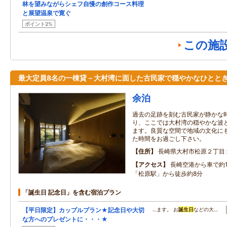
林を望みながらシェフ自慢の創作コース料理
と展望温泉で寛ぐ
ポイント2%
この施
最大定員8名の一棟貸－大村湾に面した古民家で穏やかなひとと
余泊
過去の足跡を刻む古民家が静かな
り、ここでは大村湾の穏やかな波
ます。良質な空間で地域の文化に
た時間をお過ごし下さい。
住所
長崎県大村市松原２丁目
アクセス
長崎空港から車で約1
「松原駅」から徒歩約8分
「誕生日 記念日」を含む宿泊プラン
【平日限定】カップルプラン★記念日や大切
…ます。 お
誕生日
などの大…
な方へのプレゼントに・・・★