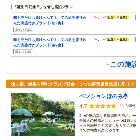
「誕生日 記念日」を含む宿泊プラン
味も見た目も負けへんで！！旬の魚を盛り込
…*+:｡.｡:+*
記念日
や
誕生日
…
んだ舟盛付きプラン【1泊2食】
ポイント2%
味も見た目も負けへんで！！旬の魚を盛り込
…*+:｡.｡:+*
記念日
や
誕生日
…
んだ舟盛付きプラン【1泊2食】
ポイント2%
この施
槍ヶ岳、焼岳を望むテラスで朝食。２つの露天風呂は貸し切りで
ペンションほのみ亭
4.7
365件
2つの趣の異なる貸切露天風呂。
畳敷きの樽風呂。もう一つは雄大
らもお部屋ごとの貸し切りでご利
スでの朝食も楽しめます