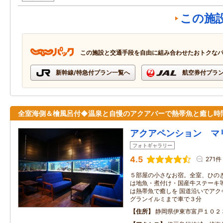
この施
この施設と交通手段を自由に組み合わせたおトクな
新幹線/特急付プラン一覧へ
航空券付プラ
全室海側＆檜風呂付◆温泉と自慢のアクアバーで熱帯魚と癒し時
アクアペンション マ
フォトギャラリー
4.5
271件
５部屋の小さなお宿。全室、ひのき
は地魚・煮付け・国産牛ステーキ
は熱帯魚で癒しを 国道沿いでアク
グランイルミまで車で３分
住所
静岡県伊東市富戸１０２