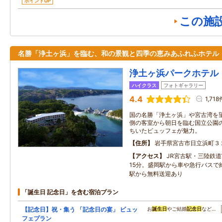
ポイントUP
この施
名勝「浄土ヶ浜」を臨む、和の景観と四季の恵みあふれふホテル
浄土ヶ浜パークホテル
ハイクラス
フォトギャラリー
4.4
1,718
国の名勝「浄土ヶ浜」や宮古湾を
側の客室から朝日を臨む国立公園
ちいたビュッフェが魅力。
住所
岩手県宮古市日立浜町３
アクセス
JR宮古駅・三陸鉄
15分。盛岡駅から車や急行バスで約
駅から無料送迎あり
「誕生日 記念日」を含む宿泊プラン
【記念日】祝・集う 「記念日の宴」 ビュッ
お
誕生日
やご結婚
記念日
など…
フェプラン