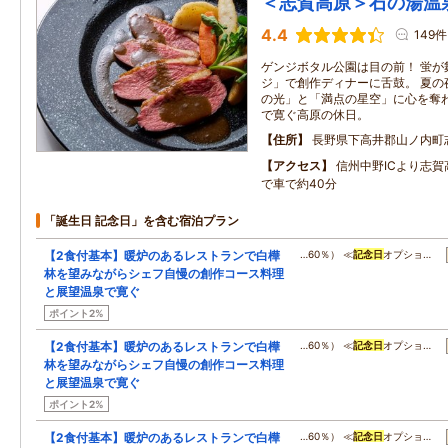
＜志賀高原＞石の湯温
4.4
149件
ゲンジボタル公園は目の前！ 蛍が
ジ」で創作ディナーに舌鼓。 夏の
の光」と「満点の星空」に心を奪わ
で寛ぐ高原の休日。
住所
長野県下高井郡山ノ内町
アクセス
信州中野ICより志賀
で車で約40分
「誕生日 記念日」を含む宿泊プラン
【2食付基本】暖炉のあるレストランで白樺
…60％） ≪
記念日
オプショ…
林を望みながらシェフ自慢の創作コース料理
と展望温泉で寛ぐ
ポイント2%
【2食付基本】暖炉のあるレストランで白樺
…60％） ≪
記念日
オプショ…
林を望みながらシェフ自慢の創作コース料理
と展望温泉で寛ぐ
ポイント2%
【2食付基本】暖炉のあるレストランで白樺
…60％） ≪
記念日
オプショ…