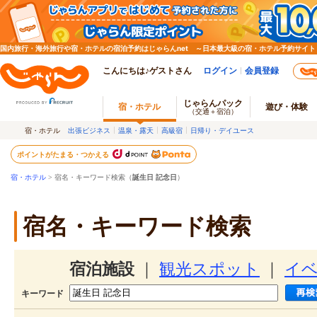
国内旅行・海外旅行や宿・ホテルの宿泊予約はじゃらんnet ～日本最大級の宿・ホテル予約サイト
こんにちは♪ゲストさん
ログイン
会員登録
じゃらんパック
宿・ホテル
遊び・体験
（交通＋宿泊）
宿・ホテル
出張ビジネス
温泉・露天
高級宿
日帰り・デイユース
ポイントがたまる・つかえる
宿・ホテル
> 宿名・キーワード検索（
誕生日 記念日
）
宿名・キーワード検索
宿泊施設
｜
観光スポット
｜
イ
キーワード