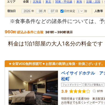
エリア
全国
｜
北海道
｜
東北
｜
関東・甲信越
｜
東海
｜
近畿・北陸
｜
年
月
日
日付未定
泊
宿泊日
人数等
※食事条件などの諸条件については、予
960
軒 絞込み条件に合致
361軒～390軒表示
料金は1泊1部屋の大人1名分の料金で
★全室VOD無料視聴可★お部屋の眺望は海側・街側ございます。
ベイサイドホテル ア
松町
フォトギャラリー
宿ブログ新着あり
3.9
97件
羽田空港まで直通19分 東京駅直
お台場までも近くレインボーブリ