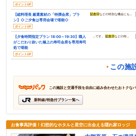
ポイントUP
【総料理長 厳選素材の「特撰会席」プラ
記念日
などの特別な機会にも…
ン】◇ご夕食は専用会場で堪能◇
ポイントUP
【夕食時間指定プラン 18:00～19:30】職人
…です。
記念日
などの特…
がこだわり抜いた極上の寿司会席を専用寿司
処で堪能
ポイントUP
この施
この施設と交通手段を自由に組み合わせたおトクな
新幹線/特急付プラン一覧へ
お食事高評価！幻想的なホタルと星空に出会える隠れ家ロッジ