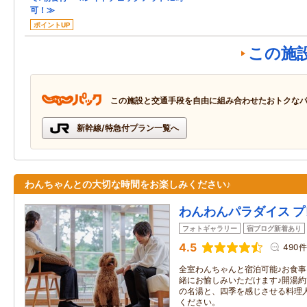
可！≫
ポイントUP
この施
この施設と交通手段を自由に組み合わせたおトクな
新幹線/特急付プラン一覧へ
わんちゃんとの大切な時間をお楽しみください♪
わんわんパラダイス プ
フォトギャラリー
宿ブログ新着あり
4.5
490件
全室わんちゃんと宿泊可能♪お食
緒にお愉しみいただけます♪開湯約
の名湯と、四季を感じさせる料理
ください。