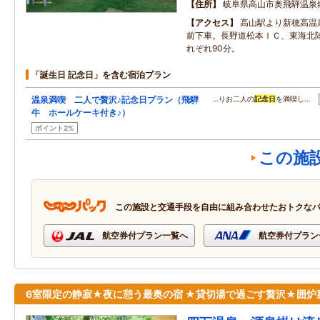
住所
岐阜県高山市奥飛騨温泉
アクセス
高山駅より新穂高温
前下車。長野道松本ＩＣ、東海北陸
れぞれ90分。
「誕生日 記念日」を含む宿泊プラン
温泉満喫 二人で贅沢♪記念日プラン（飛騨
…りお二人の
記念日
を満喫し…
牛 ホールケーキ付き♪）
ポイント2%
この施
この施設と交通手段を自由に組み合わせたおトクな
航空券付プラン一覧へ
航空券付プラン
6室限定の静寂★夜に憩う最奥の宿 ★貸切湯で過ごす贅沢★囲炉