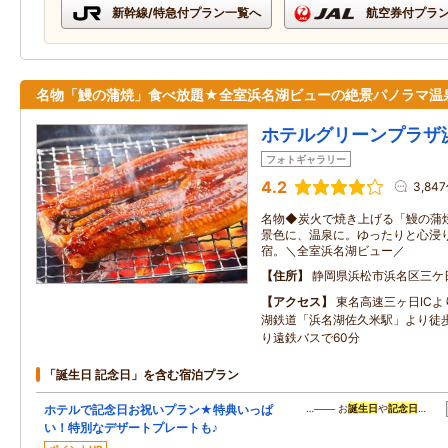
新幹線/特急付プラン一覧へ
航空券付プラ
名物「鰻の蒲焼」食べ放題★全室浜名湖ビューの絶景パノラマ温
ホテルグリーンプラザ
フォトギャラリー
4.2
3,84
名物◆炭火で焼き上げる「鰻の蒲
景色に、温泉に。ゆったりと心浸
宿。＼全室浜名湖ビュー／
住所
静岡県浜松市浜名区三ケ日
アクセス
東名高速三ヶ日ICよ
湖鉄道「浜名湖佐久米駅」より徒
り遠鉄バスで60分
「誕生日 記念日」を含む宿泊プラン
ホテルで記念日お祝いプラン★特典いっぱ
…─── お
誕生日
や
記念日
…
い！特別なデザートプレートも♪