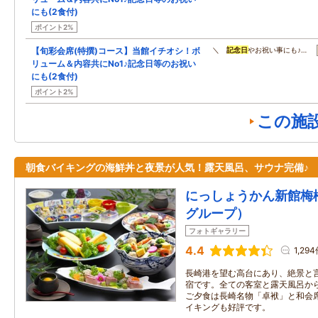
にも(2食付)
ポイント2%
【旬彩会席(特撰)コース】当館イチオシ！ボ
＼
記念日
やお祝い事にも♪…
リューム＆内容共にNo1♪記念日等のお祝い
にも(2食付)
ポイント2%
この施
朝食バイキングの海鮮丼と夜景が人気！露天風呂、サウナ完備♪
にっしょうかん新館梅松
グループ）
フォトギャラリー
4.4
1,29
長崎港を望む高台にあり、絶景と
宿です。全ての客室と露天風呂か
ご夕食は長崎名物「卓袱」と和会
イキングも好評です。