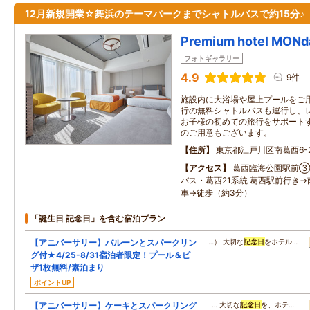
12月新規開業☆舞浜のテーマパークまでシャトルバスで約15分♪
Premium hotel MO
フォトギャラリー
4.9
9件
施設内に大浴場や屋上プールをご
行の無料シャトルバスも運行し、
お子様の初めての旅行をサポート
のご用意もございます。
住所
東京都江戸川区南葛西6-2
アクセス
葛西臨海公園駅前③
バス・葛西21系統 葛西駅前行き→
車→徒歩（約3分）
「誕生日 記念日」を含む宿泊プラン
【アニバーサリー】バルーンとスパークリン
…） 大切な
記念日
をホテル…
グ付★4/25-8/31宿泊者限定！プール＆ピ
ザ1枚無料/素泊まり
ポイントUP
【アニバーサリー】ケーキとスパークリング
… 大切な
記念日
を、ホテ…