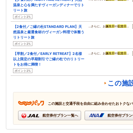
温泉と心を満たすヴィーガンディナーでリト
リート旅
ポイント2%
【2食付／ご縁の杜STANDARD PLAN】天
…さらに、お
誕生日
や
記念日
…
然温泉と厳選食材のヴィーガン料理で体整う
リトリート旅
ポイント2%
【早割／2食付／EARLY RETREAT】2名様
…さらに、お
誕生日
や
記念日
…
以上限定の早期割引でご縁の杜でのリトリー
トをお得に満喫！
ポイント2%
この施
この施設と交通手段を自由に組み合わせたおトクな
航空券付プラン一覧へ
航空券付プラン