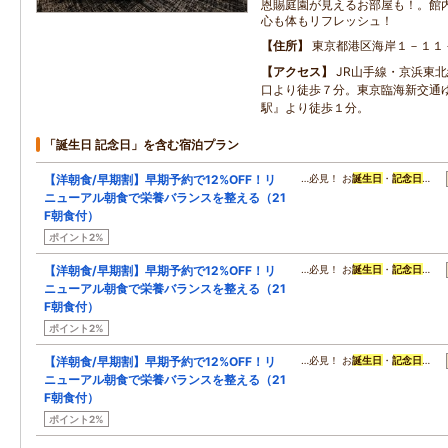
恩賜庭園が見えるお部屋も！。館
心も体もリフレッシュ！
住所
東京都港区海岸１－１１
アクセス
JR山手線・京浜東
口より徒歩７分。東京臨海新交通
駅』より徒歩１分。
「誕生日 記念日」を含む宿泊プラン
【洋朝食/早期割】早期予約で12%OFF！リ
…必見！ お
誕生日
・
記念日
…
ニューアル朝食で栄養バランスを整える（21
F朝食付）
ポイント2%
【洋朝食/早期割】早期予約で12%OFF！リ
…必見！ お
誕生日
・
記念日
…
ニューアル朝食で栄養バランスを整える（21
F朝食付）
ポイント2%
【洋朝食/早期割】早期予約で12%OFF！リ
…必見！ お
誕生日
・
記念日
…
ニューアル朝食で栄養バランスを整える（21
F朝食付）
ポイント2%