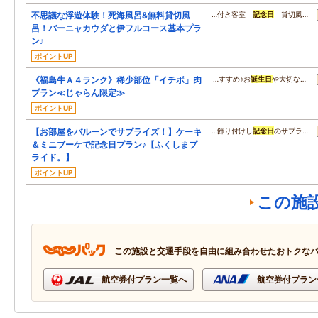
不思議な浮遊体験！死海風呂&無料貸切風
…付き客室
記念日
貸切風…
呂！バーニャカウダと伊フルコース基本プラ
ン♪
ポイントUP
《福島牛Ａ４ランク》稀少部位「イチボ」肉
…すすめ♪お
誕生日
や大切な…
プラン≪じゃらん限定≫
ポイントUP
【お部屋をバルーンでサプライズ！】ケーキ
…飾り付けし
記念日
のサプラ…
＆ミニブーケで記念日プラン♪【ふくしまプ
ライド。】
ポイントUP
この施
この施設と交通手段を自由に組み合わせたおトクな
航空券付プラン一覧へ
航空券付プラン