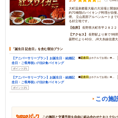
3.9
大町温泉郷最大級の大浴場と開放
約70種類のバイキング料理が自慢。
煙。 立山黒部アルペンルートまで
る好立地です。
住所
長野県大町市平２８２２
アクセス
長野駅より車で1時
曇野ICより40分、JR大糸線信濃
「誕生日 記念日」を含む宿泊プラン
【アニバーサリープラン】お誕生日・結婚記
■
記念日
はホテルでお祝い★…
念日・ご長寿祝い/1泊2食バイキング
ポイント2%
【アニバーサリープラン】お誕生日・結婚記
■
記念日
はホテルでお祝い★…
念日・ご長寿祝い/1泊2食バイキング
ポイント2%
この施
この施設と交通手段を自由に組み合わせたおトクな