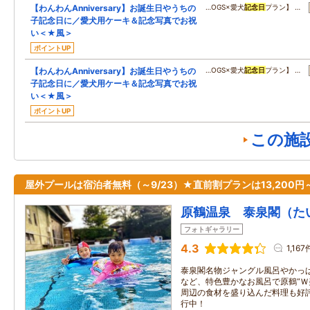
【わんわんAnniversary】お誕生日やうちの
…OGS×愛犬
記念日
プラン】 …
子記念日に／愛犬用ケーキ＆記念写真でお祝
い＜★風＞
ポイントUP
【わんわんAnniversary】お誕生日やうちの
…OGS×愛犬
記念日
プラン】 …
子記念日に／愛犬用ケーキ＆記念写真でお祝
い＜★風＞
ポイントUP
この施
屋外プールは宿泊者無料（～9/23）★直前割プランは13,200円
原鶴温泉 泰泉閣（た
フォトギャラリー
4.3
1,167
泰泉閣名物ジャングル風呂やかっ
など、特色豊かなお風呂で原鶴“Ｗ
周辺の食材を盛り込んだ料理も好
行中！