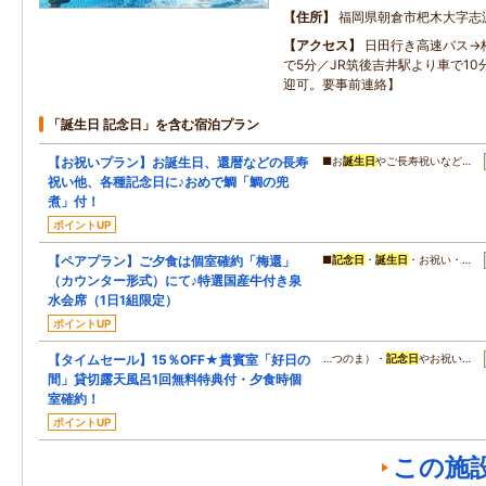
住所
福岡県朝倉市杷木大字志
アクセス
日田行き高速バス→
で5分／JR筑後吉井駅より車で1
迎可。要事前連絡】
「誕生日 記念日」を含む宿泊プラン
【お祝いプラン】お誕生日、還暦などの長寿
■お
誕生日
やご長寿祝いなど…
祝い他、各種記念日に♪おめで鯛「鯛の兜
煮」付！
ポイントUP
【ペアプラン】ご夕食は個室確約「梅還」
■
記念日
・
誕生日
・お祝い・…
（カウンター形式）にて♪特選国産牛付き泉
水会席（1日1組限定）
ポイントUP
【タイムセール】15％OFF★貴賓室「好日の
…つのま）・
記念日
やお祝い…
間」貸切露天風呂1回無料特典付・夕食時個
室確約！
ポイントUP
この施