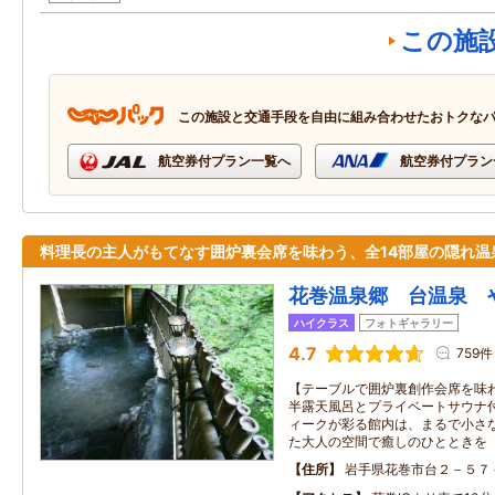
この施
この施設と交通手段を自由に組み合わせたおトクな
航空券付プラン一覧へ
航空券付プラン
料理長の主人がもてなす囲炉裏会席を味わう、全14部屋の隠れ温
花巻温泉郷 台温泉 
ハイクラス
フォトギャラリー
4.7
759件
【テーブルで囲炉裏創作会席を味
半露天風呂とプライベートサウナ
ィークが彩る館内は、まるで小さ
た大人の空間で癒しのひとときを
住所
岩手県花巻市台２－５７