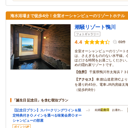
海水浴場まで徒歩4分！全室オーシャンビューのリゾートホテル
潮騒リゾート鴨川
フォトギャラリー
4.4
69件
全室オーシャンビューのリゾートホ
は、さえぎるもののない水平線。
ほどける時間をお過ごしください
めの隠れ家リゾートです。
住所
千葉県鴨川市太海浜７３
アクセス
車:館山道君津ICよ
を通り約45分。電車:JR内房線太
（徒歩約8分）
「誕生日 記念日」を含む宿泊プラン
【記念日プラン】スパークリングワイン＆限
…） 結婚
記念日
お連れ…
定特典付き◇メインを選べる味覚会席◇オー
シャンビューの部屋
ポイントUP