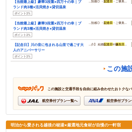
【当館最上級】豪華3段重×四万十の幸｜ブ
…別感◎ ・
記念日
・ご褒美…
ランド肉3種×活貝焼き×貸切温泉
ポイント2%
【当館最上級】豪華3段重×四万十の幸｜ブ
…別感◎ ・
記念日
・ご褒美…
ランド肉3種×活貝焼き×貸切温泉
ポイント2%
【記念日】川の音に包まれる山里で過ごす大
…介】 結婚
記念日
や
誕生日
…
人のアニバーサリー
ポイント2%
この施
この施設と交通手段を自由に組み合わせたおトクな
航空券付プラン一覧へ
航空券付プラン
明治から愛される越後の秘湯×厳選地元食材が自慢の一軒宿