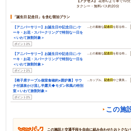
アクセス
花巻ICより車で10
タクシー・無料バス約20分
「誕生日 記念日」を含む宿泊プラン
【アニバーサリー】お誕生日や記念日に♪ケ
…との素敵な
記念日
を彩る特…
ーキ・お花・スパークリングで特別な一日を
＜いわて旅割対象＞
ポイント2%
【アニバーサリー】お誕生日や記念日に♪ケ
…との素敵な
記念日
を彩る特…
ーキ・お花・スパークリングで特別な一日を
＜いわて旅割対象＞
ポイント2%
【椅子席テーブル個室食確約×囲炉裏】サウ
…カップル、
記念日
やご褒美…
ナ付源泉かけ流し半露天◆モダン和風の特別
室＜いわて旅割対象＞
ポイント2%
この施
この施設と交通手段を自由に組み合わせたおトクな