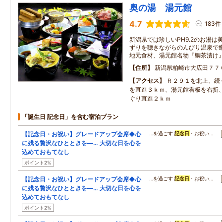
奥の湯 湯元館
4.7
183件
新潟県では珍しいPH9.2のお湯は
ずりを聴きながらのんびり温泉で癒
地元食材、湯元館名物『鯛茶漬け
住所
新潟県柏崎市大広田７７
アクセス
Ｒ２９１を北上、続
を直進３ｋｍ、湯元館看板を右折
ぐり直進２ｋｍ
「誕生日 記念日」を含む宿泊プラン
【記念日・お祝い】グレードアップ会席◆心
…を過ごす
記念日
・お祝い…
に残る贅沢なひとときを―… 大切な日を心を
込めておもてなし
ポイント2%
【記念日・お祝い】グレードアップ会席◆心
…を過ごす
記念日
・お祝い…
に残る贅沢なひとときを―… 大切な日を心を
込めておもてなし
ポイント2%