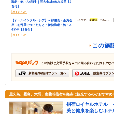
海老・鮑・A4和牛｜三大食材×飲み放題【2
食付】
ポイントUP
【オールインクルーシブ】～部屋食・蒼海会
…ンです。
記念日
・ハネム…
席～お部屋でゆったりと・伊勢海老・鮑・A
4和牛【2食付】
ポイントUP
この施
この施設と交通手段を自由に組み合わせたおトクな
新幹線/特急付プラン一覧へ
航空券付プラ
屋久島、霧島、大隅、南薩等指宿を拠点に観光するのがおすすめ
指宿ロイヤルホテル 
美と健康を楽しむホテ