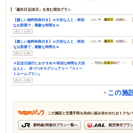
「誕生日 記念日」を含む宿泊プラン
【嬉しい無料特典付き】≪大切な人と，特別
…たい☆ …
誕生日
，結婚記…
なお部屋で，素敵な時間を≫
ポイント2%
【嬉しい無料特典付き】≪大切な人と，特別
…たい☆ …
誕生日
，結婚記…
なお部屋で，素敵な時間を≫
ポイント2%
☆記念日旅行におすすめ☆特別な時間を大切
… "特別な
記念日
旅行" "…
な人と♪ 井づつやラグジュアリー『スイー
トルームプラン』
ポイント2%
この施
この施設と交通手段を自由に組み合わせたおトクな
新幹線/特急付プラン一覧へ
航空券付プラ