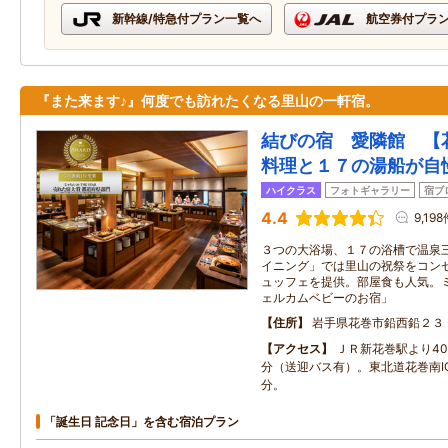
新幹線/特急付プラン一覧へ
航空券付プラ
『また来ます♪』何度でも訪れたくなる里山の一軒宿。
結びの宿 愛隣館 【
料理と１７の湯船が自
ハイクラス
フォトギャラリー
宿ブ
4.4
9,19
３つの大浴場、１７の浴槽で温泉
イニング」では里山の祝祭をコン
ュッフェを提供。部屋食も人気。
ェルカムベビーのお宿」
住所
岩手県花巻市鉛西鉛２３
アクセス
ＪＲ新花巻駅より40
分（送迎バス有）。東北道花巻南I
分。
「誕生日 記念日」を含む宿泊プラン