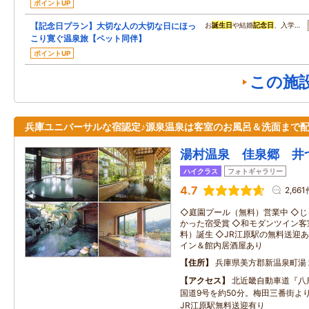
ポイントUP
【記念日プラン】大切な人の大切な日にほっ
お
誕生日
や結婚
記念日
、入学…
こり寛ぐ温泉旅【ペット同伴】
ポイントUP
この施
兵庫ユニバーサルな宿認定♪源泉温泉は客室のお風呂＆洗面まで
湯村温泉 佳泉郷 井
ハイクラス
フォトギャラリー
4.7
2,661
◇庭園プール（無料）営業中 ◇
かった宿受賞 ◇和モダンツイン客
料）誕生 ◇JR江原駅の無料送迎
イン＆館内居酒屋あり
住所
兵庫県美方郡新温泉町湯
アクセス
北近畿自動車道『八
国道9号を約50分。梅田三番街よ
JR江原駅無料送迎有り