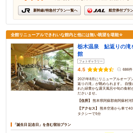
新幹線/特急付プラン一覧へ
航空券付プラ
全館リニューアルできれいな館内と他には無い眺望を堪能☆
栃木温泉 鮎返りの滝
館
フォトギャラリー
4.5
686件
2021年8月にリニューアルオープ
返りの滝」が眺められます。 自慢
れた緑豊かな露天風呂や旬の食材
ださいませ。
住所
熊本県阿蘇郡南阿蘇村河
アクセス
熊本空港から車で40
タクシーで5分
「誕生日 記念日」を含む宿泊プラン