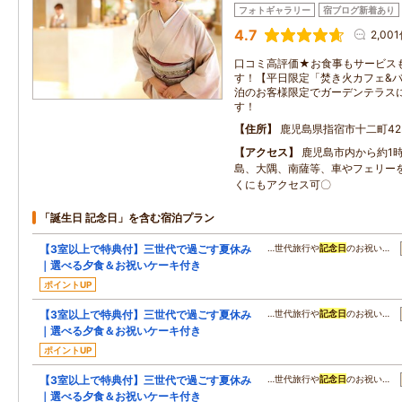
フォトギャラリー
宿ブログ新着あり
4.7
2,00
口コミ高評価★お食事もサービスも
す！【平日限定「焚き火カフェ&バ
泊のお客様限定でガーデンテラス
す！
住所
鹿児島県指宿市十二町423
アクセス
鹿児島市内から約1
島、大隅、南薩等、車やフェリー
くにもアクセス可〇
「誕生日 記念日」を含む宿泊プラン
【3室以上で特典付】三世代で過ごす夏休み
…世代旅行や
記念日
のお祝い…
｜選べる夕食＆お祝いケーキ付き
ポイントUP
【3室以上で特典付】三世代で過ごす夏休み
…世代旅行や
記念日
のお祝い…
｜選べる夕食＆お祝いケーキ付き
ポイントUP
【3室以上で特典付】三世代で過ごす夏休み
…世代旅行や
記念日
のお祝い…
｜選べる夕食＆お祝いケーキ付き