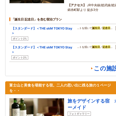
アクセス
JR中央線/総武線/
錦糸町駅より 徒歩3分
「誕生日 記念日」を含む宿泊プラン
【スタンダード】＜THE skM TOKYO Stay
…トを招いて
誕生日
／
記念日
…
＞
ポイント2%
【スタンダード】＜THE skM TOKYO Stay
…トを招いて
誕生日
／
記念日
…
＞
ポイント2%
この施
富士山と美食を堪能する宿。二人の思い出に残る旅の１ページ
を・・
旅をデザインする宿 
ーメイド
フォトギャラリー