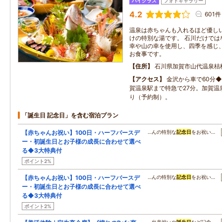
ハイクラス
フォトギャラリー
4.2
601件
温泉は赤ちゃんも入れるほど優し
けの特別な湯です。 石川だけでは
幸や山の幸を使用し、四季を感じ
お食事です。
住所
石川県加賀市山代温泉桔梗ヶ
アクセス
金沢から車で60分◆
賀温泉駅まで特急で27分。加賀温
り（予約制）。
「誕生日 記念日」を含む宿泊プラン
【赤ちゃんお祝い】100日・ハーフバースデ
…んの特別な
記念日
をお祝い…
ー・初誕生日とお子様の成長に合わせて選べ
る◆3大特典付
ポイント2%
【赤ちゃんお祝い】100日・ハーフバースデ
…んの特別な
記念日
をお祝い…
ー・初誕生日とお子様の成長に合わせて選べ
る◆3大特典付
ポイント2%