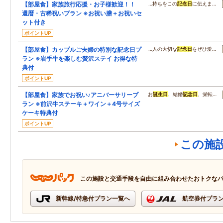
【部屋食】家族旅行応援・お子様歓迎！！
…持ちをこの
記念日
に伝えま…
還暦・古稀祝いプラン ※お祝い膳＋お祝いセ
ット付き
ポイントUP
【部屋食】カップルご夫婦の特別な記念日プ
…人の大切な
記念日
をぜひ愛…
ラン ※岩手牛を楽しむ贅沢ステイ お得な特
典付
ポイントUP
【部屋食】家族でお祝い♪アニバーサリープ
お
誕生日
、結婚
記念日
、栄転…
ラン ※前沢牛ステーキ＋ワイン＋4号サイズ
ケーキ特典付
ポイントUP
この施
この施設と交通手段を自由に組み合わせたおトクな
新幹線/特急付プラン一覧へ
航空券付プラ