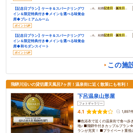
【記念日プラン】ケーキ＆スパークリングワ
…o。 結婚
記念日
・
誕生日
…
イン＆限定特典付き◆メインを選べる味覚会
席◆プレミアムルーム
ポイントUP
【記念日プラン】ケーキ＆スパークリングワ
…o。 結婚
記念日
・
誕生日
…
イン＆限定特典付き◆メインを選べる味覚会
席◆和モダンスイート
ポイントUP
この施
飛騨川沿いの貸切露天風呂7ヶ所！温泉街に近く散策にも有利！
下呂温泉山形屋
フォトギャラリー
4.1
1,897
■色浴衣で近くの温泉街で食べ歩
地♪ ■飛騨牛付きカップルプラン
ランが充実！ ■プライベート重視