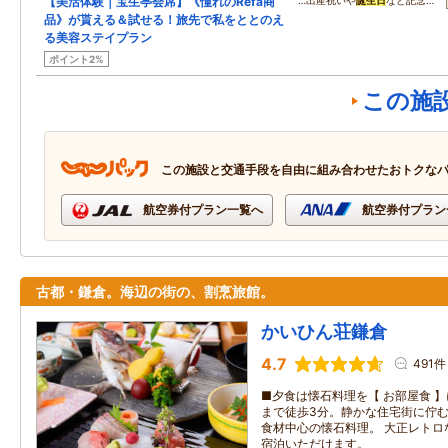
【美活体験｜宝生亭会席】《憧れのRefa商
…出産祝いや
誕生日
など記念…
品》が貰える＆試せる！旅先で私をととのえ
る美容ステイプラン
ポイント2%
この施
この施設と交通手段を自由に組み合わせたおトクな
航空券付プラン一覧へ
航空券付プラン
古都・鎌倉。海辺の街の、割烹旅館。
かいひん荘鎌倉
4.7
491件
■夕食は懐石料理を【 お部屋食 】
まで徒歩3分。静かな住宅街に佇む
食材中心の懐石料理。 大正レトロ
宿泊いただけます。