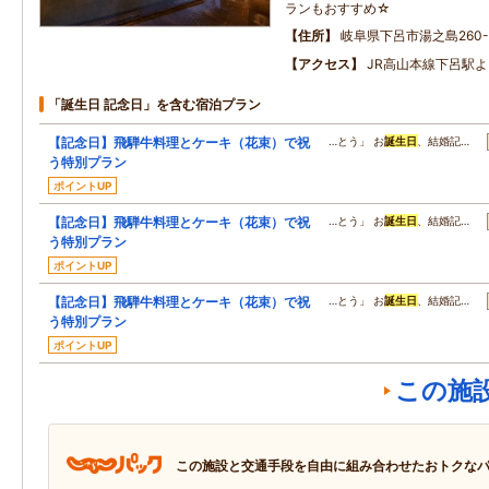
ランもおすすめ☆
住所
岐阜県下呂市湯之島260-
アクセス
JR高山本線下呂駅よ
「誕生日 記念日」を含む宿泊プラン
【記念日】飛騨牛料理とケーキ（花束）で祝
…とう」 お
誕生日
、結婚記…
う特別プラン
ポイントUP
【記念日】飛騨牛料理とケーキ（花束）で祝
…とう」 お
誕生日
、結婚記…
う特別プラン
ポイントUP
【記念日】飛騨牛料理とケーキ（花束）で祝
…とう」 お
誕生日
、結婚記…
う特別プラン
ポイントUP
この施
この施設と交通手段を自由に組み合わせたおトクな