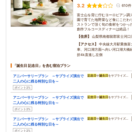
3.2
610件
富士山を背に佇むヨーロピアン調
園で育てた地野菜など食にこだわ
ストランで頂く旬の食材をつかっ
創作フルコースディナーは絶品！
住所
山梨県南都留郡富士河口湖町
アクセス
中央線大月駅乗換富
車、河口湖方面へ向い河口湖大橋
折4k直進し左側
「誕生日 記念日」を含む宿泊プラン
アニバーサリープラン ～サプライズ演出で
記念日
や
誕生日
をサプライズ…
二人の心に残る特別な日を～
ポイント2%
アニバーサリープラン ～サプライズ演出で
記念日
や
誕生日
をサプライズ…
二人の心に残る特別な日を～
ポイント2%
アニバーサリープラン ～サプライズ演出で
記念日
や
誕生日
をサプライズ…
二人の心に残る特別な日を～
ポイント2%