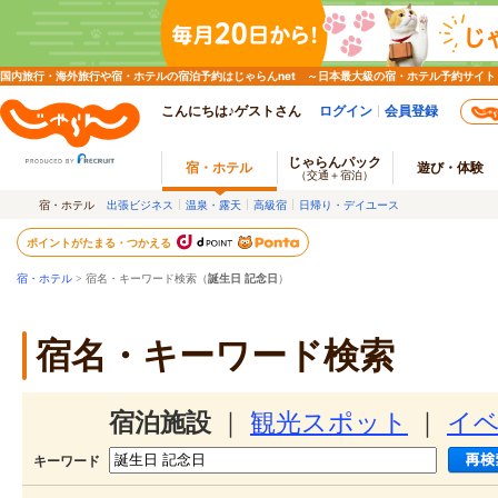
国内旅行・海外旅行や宿・ホテルの宿泊予約はじゃらんnet ～日本最大級の宿・ホテル予約サイト
こんにちは♪ゲストさん
ログイン
会員登録
じゃらんパック
宿・ホテル
遊び・体験
（交通＋宿泊）
宿・ホテル
出張ビジネス
温泉・露天
高級宿
日帰り・デイユース
ポイントがたまる・つかえる
宿・ホテル
> 宿名・キーワード検索（
誕生日 記念日
）
宿名・キーワード検索
宿泊施設
｜
観光スポット
｜
イ
キーワード