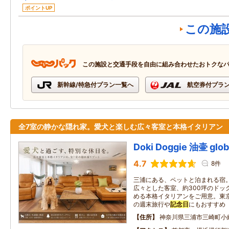
ポイントUP
この施
この施設と交通手段を自由に組み合わせたおトクな
新幹線/特急付プラン一覧へ
航空券付プラ
全7室の静かな隠れ家。愛犬と楽しむ広々客室と本格イタリアン
Doki Doggie 油壷 glo
4.7
8件
三浦にある、ペットと泊まれる宿
広々とした客室、約300坪のドッ
める本格イタリアンをご用意。東京
の週末旅行や
記念日
にもおすすめ
住所
神奈川県三浦市三崎町小網代