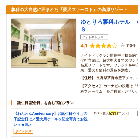
蓼科の大自然に囲まれた『愛犬ファースト』の高原リゾート
ゆとりろ蓼科ホテル 
Ｓ
フォトギャラリー
4.1
118件
ナイトドッグラン開催中／標高約1,
佇む当館は、超大型犬までのワン
高原リゾートです。フレンチを中
泉、愛犬と蓼科の景色を満喫。
住所
長野県茅野市豊平チェル
アクセス
カーナビの設定は「
科フォーラム」をご検索ください
「誕生日 記念日」を含む宿泊プラン
【わんわんAnniversary】お誕生日やうちの
…OGS×愛犬
記念日
プラン】 …
子記念日に／愛犬用ケーキ＆記念写真でお祝
い＜★風＞
ポイントUP