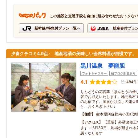
この施設と交通手段を自由に組み合わせたおトクな
新幹線/特急付プラン一覧へ
航空券付プラ
夕食クチコミ4.9点♪ 地産地消の美味しい会席料理が自慢です。
黒川温泉 夢龍胆
フォトギャラリー
宿ブログ新着あり
4.1
484件
りんどうの花言葉「ほんとうの優
客でお迎えいたします。地元食材
のお宿です。源泉かけ流しの露天
と、おくろぎ下さい♪
住所
熊本県阿蘇郡南小国町満
アクセス
【重要】外壁改修工
ます ～8月30日 足場が組まれ
悪くなります