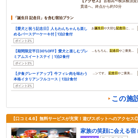
アクセス
首都高〜横浜横須賀
貫道へ。終点から約10分
「誕生日 記念日」を含む宿泊プラン
【愛犬と祝う記念日】人もわんちゃんも楽し
お
誕生日
や大切な
記念日
に、…
めるバースデーケーキ付 | 1泊2食付
ポイント2%
【期間限定平日30%OFF】愛犬と楽しむプレ
…もちろん、
記念日
やご褒美…
ミアムスイートステイ｜1泊2食付
ポイント2%
【夕食グレードアップ】牛フィレ肉を味わう
…ンです。
記念日
やご褒美…
本格イタリアンフルコース｜1泊2食付
ポイント2%
この施
【口コミ4.6】無料サービスが充実！遊びスポットへのアクセス
家族の笑顔に会える宿 