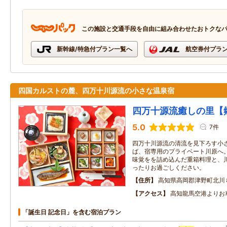
この施設と交通手段を自由に組み合わせたおトクな
新幹線/特急付プラン一覧へ
航空券付プラ
四国カルストの麓、四万十川源流の小さな温泉宿
四万十源流癒しの里【
5.0
7件
四万十川源流の清流を見下ろす小
ば、宿専用のプライベート川原へ
味覚をを詰め込んだ重箱料理と、
ったりお過ごしください。
住所
高知県高岡郡津野町北川
アクセス
高知龍馬空港よりお
「誕生日 記念日」を含む宿泊プラン