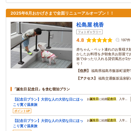
2025年6月おかげさまで全面リニューアルオープン！！
松島屋 桃香
フォトギャラリー
4.8
197件
赤ちゃん・ペット連れのお客様大
かしたお料理を夕朝食共お部屋で
族でゆったり入れる貸切風呂が2
り！
住所
福島県福島市飯坂町湯野
アクセス
福島交通飯坂温泉駅
「誕生日 記念日」を含む宿泊プラン
【記念日プラン】大切な人の大切な日にほっ
お
誕生日
に結婚
記念日
、入学…
こり寛ぐ温泉旅
ポイントUP
【記念日プラン】大切な人の大切な日にほっ
お
誕生日
に結婚
記念日
、入学…
こり寛ぐ温泉旅