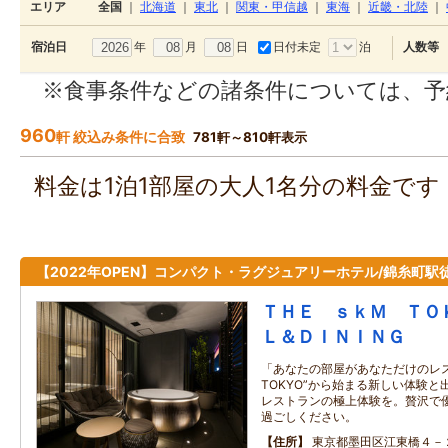
エリア
全国
｜
北海道
｜
東北
｜
関東・甲信越
｜
東海
｜
近畿・北陸
｜
年
月
日
日付未定
泊
宿泊日
人数等
※食事条件などの諸条件については、予
960
軒 絞込み条件に合致
781軒～810軒表示
料金は1泊1部屋の大人1名分の料金で
【2022年OPEN】コンパクト・ラグジュアリーホテル/錦糸町駅
ＴＨＥ ｓｋＭ ＴＯ
Ｌ＆ＤＩＮＩＮＧ
「あなたの部屋があなただけのレスト
TOKYO”から始まる新しい体験と
レストランの極上体験を。贅沢で
過ごしください。
住所
東京都墨田区江東橋４－