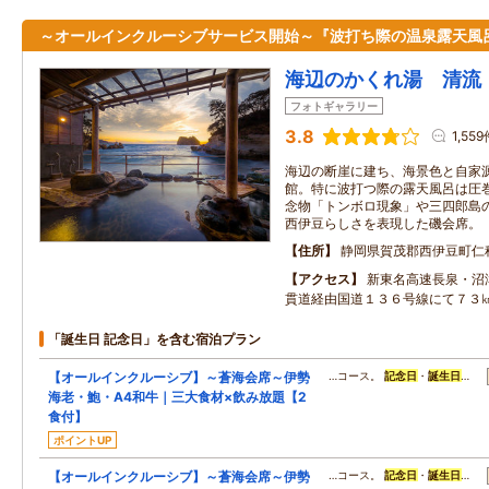
～オールインクルーシブサービス開始～『波打ち際の温泉露天風
海辺のかくれ湯 清流
フォトギャラリー
3.8
1,55
海辺の断崖に建ち、海景色と自家
館。特に波打つ際の露天風呂は圧
念物「トンボロ現象」や三四郎島
西伊豆らしさを表現した磯会席。
住所
静岡県賀茂郡西伊豆町仁
アクセス
新東名高速長泉・沼
貫道経由国道１３６号線にて７３
「誕生日 記念日」を含む宿泊プラン
【オールインクルーシブ】～蒼海会席～伊勢
…コース。
記念日
・
誕生日
…
海老・鮑・A4和牛｜三大食材×飲み放題【2
食付】
ポイントUP
【オールインクルーシブ】～蒼海会席～伊勢
…コース。
記念日
・
誕生日
…