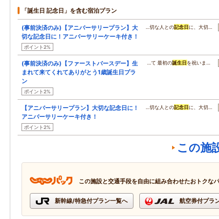
「誕生日 記念日」を含む宿泊プラン
(事前決済のみ)【アニバーサリープラン】大
…切な人との
記念日
に、大切…
切な記念日に！アニバーサリーケーキ付き！
ポイント2%
(事前決済のみ)【ファーストバースデー】生
…て 最初の
誕生日
を祝いま…
まれて来てくれてありがとう1歳誕生日プラ
ン
ポイント2%
【アニバーサリープラン】大切な記念日に！
…切な人との
記念日
に、大切…
アニバーサリーケーキ付き！
ポイント2%
この施
この施設と交通手段を自由に組み合わせたおトクな
新幹線/特急付プラン一覧へ
航空券付プラ