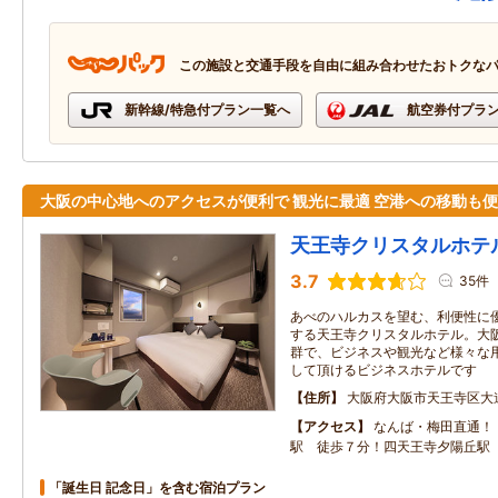
この施設と交通手段を自由に組み合わせたおトクな
新幹線/特急付プラン一覧へ
航空券付プラ
大阪の中心地へのアクセスが便利で 観光に最適 空港への移動も
天王寺クリスタルホテ
3.7
35件
あべのハルカスを望む、利便性に
する天王寺クリスタルホテル。大
群で、ビジネスや観光など様々な
して頂けるビジネスホテルです
住所
大阪府大阪市天王寺区大
アクセス
なんば・梅田直通！
駅 徒歩７分！四天王寺夕陽丘駅
「誕生日 記念日」を含む宿泊プラン