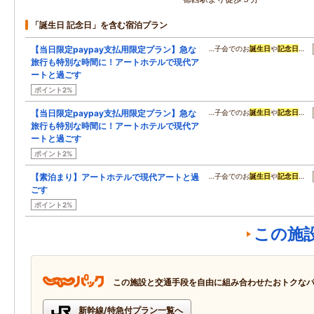
「誕生日 記念日」を含む宿泊プラン
【当日限定paypay支払用限定プラン】急な
…子会でのお
誕生日
や
記念日
…
旅行も特別な時間に！アートホテルで現代ア
ートと過ごす
ポイント2%
【当日限定paypay支払用限定プラン】急な
…子会でのお
誕生日
や
記念日
…
旅行も特別な時間に！アートホテルで現代ア
ートと過ごす
ポイント2%
【素泊まり】アートホテルで現代アートと過
…子会でのお
誕生日
や
記念日
…
ごす
ポイント2%
この施
この施設と交通手段を自由に組み合わせたおトクな
新幹線/特急付プラン一覧へ