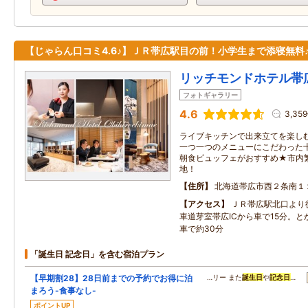
【じゃらん口コミ4.6♪】ＪＲ帯広駅目の前！小学生まで添寝無料
リッチモンドホテル帯
フォトギャラリー
4.6
3,35
ライブキッチンで出来立てを楽し
一つ一つのメニューにこだわった
朝食ビュッフェがおすすめ★市内
地！
住所
北海道帯広市西２条南１
アクセス
ＪＲ帯広駅北口より
車道芽室帯広ICから車で15分。
車で約30分
「誕生日 記念日」を含む宿泊プラン
【早期割28】28日前までの予約でお得に泊
…リー また
誕生日
や
記念日
…
まろう-食事なし-
ポイントUP