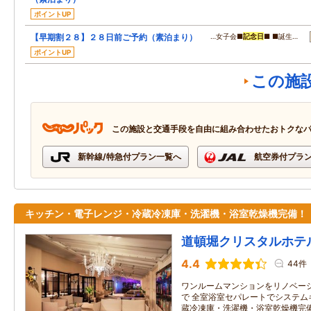
ポイントUP
【早期割２８】２８日前ご予約（素泊まり）
…女子会■
記念日
■ ■誕生…
ポイントUP
この施
この施設と交通手段を自由に組み合わせたおトクな
新幹線/特急付プラン一覧へ
航空券付プラ
キッチン・電子レンジ・冷蔵冷凍庫・洗濯機・浴室乾燥機完備！
道頓堀クリスタルホテ
4.4
44件
ワンルームマンションをリノベー
で 全室浴室セパレートでシステム
蔵冷凍庫・洗濯機・浴室乾燥機完備