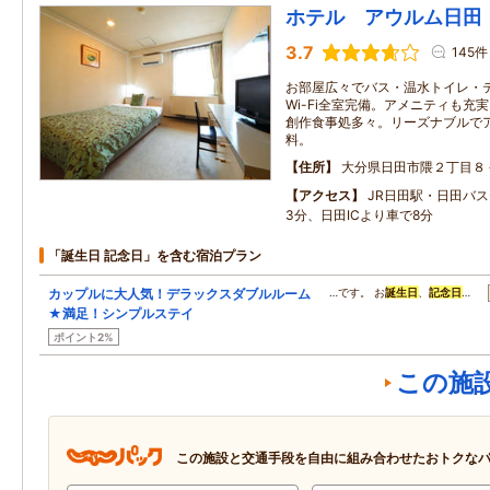
ホテル アウルム日田
3.7
145件
お部屋広々でバス・温水トイレ・
Wi-Fi全室完備。アメニティも充
創作食事処多々。リーズナブルで
料。
住所
大分県日田市隈２丁目８
アクセス
JR日田駅・日田バ
3分、日田ICより車で8分
「誕生日 記念日」を含む宿泊プラン
カップルに大人気！デラックスダブルルーム
…です。 お
誕生日
、
記念日
…
★満足！シンプルステイ
ポイント2%
この施
この施設と交通手段を自由に組み合わせたおトクな