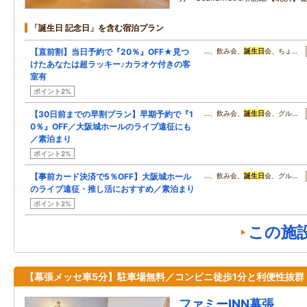
「誕生日 記念日」を含む宿泊プラン
【直前割】当日予約で『20％』OFF★見つ
…、飲み会、
誕生日
会、ちょ…
けたあなたは超ラッキー♪カラオケ付きの客
室有
ポイント2%
【30日前までの早割プラン】早期予約で『1
…、飲み会、
誕生日
会、グル…
0％』OFF／大阪城ホールのライブ遠征にも
／素泊まり
ポイント2%
【事前カード決済で5％OFF】大阪城ホール
…、飲み会、
誕生日
会、グル…
のライブ遠征・推し活におすすめ／素泊まり
ポイント2%
この施
【幕張メッセ車5分】駐車場無料／コンビニ徒歩1分と利便性抜群
ファミーINN幕張