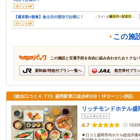
ポイントUP
【週末割+朝食】金土日の宿泊でお得に！
…スメ♪ お
誕生日
や
記念日
…
ポイントUP
この施
この施設と交通手段を自由に組み合わせたおトクな
新幹線/特急付プラン一覧へ
航空券付プラ
《総合口コミ４.７!!》盛岡駅東口徒歩約3分！1Fローソン併設♪
リッチモンドホテル盛
フォトギャラリー
4.7
1,022
★口コミ盛岡市内ホテル総合評価4
夜20時までラウンジでフリードリ