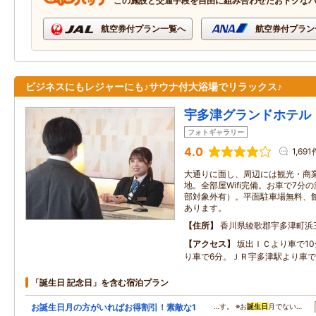
この施設と交通手段を自由に組み合わせたおトクな
航空券付プラン一覧へ
航空券付プラン
ビジネスにもレジャーにも♪サウナ付大浴場でリラックス♪
宇多津グランドホテル
フォトギャラリー
4.0
1,691
大通りに面し、周辺には観光・商
地。全部屋Wifi完備。お車で7分
部対象外有）。平面駐車場無料、
あります。
住所
香川県綾歌郡宇多津町浜
アクセス
坂出ＩＣより車で1
り車で6分。ＪＲ宇多津駅より車で
「誕生日 記念日」を含む宿泊プラン
お誕生日月の方がいればお得割引！素敵な1
…す。 ※お
誕生日
月でない…