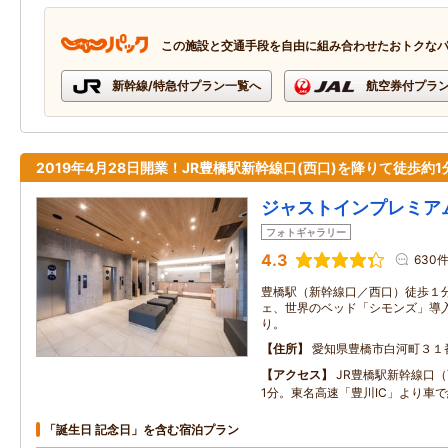
この施設と交通手段を自由に組み合わせたおトクな
新幹線/特急付プラン一覧へ
航空券付プラ
2019年4月28日開業！JR豊橋駅新幹線口(西口)を降りて徒歩約1
ジャストインプレミア
フォトギャラリー
4.3
630
豊橋駅（新幹線口／西口）徒歩１
ェ、世界のベッド「シモンズ」導
り。
住所
愛知県豊橋市白河町３１
アクセス
JR豊橋駅新幹線口
1分。東名高速「豊川IC」より車で
「誕生日 記念日」を含む宿泊プラン