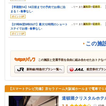
【早期割14】14日前までの予約でお得に泊
…リー また
誕生日
や
記念日
…
まる！-食事なし-
ポイントUP
【21時IN翌9時OUT】最大12時間のショート
…リー また
誕生日
や
記念日
…
ステイでお得 -食事なし-
ポイントUP
この施
この施設と交通手段を自由に組み合わせたおトクな
新幹線/特急付プラン一覧へ
航空券付プラ
【スマートテレビ完備】京セラドーム大阪城ホールまで電車で１
道頓堀クリスタルホテ
3.8
45件