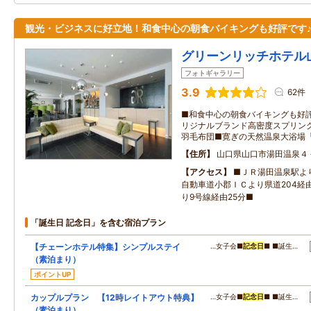
観光・ビジネスに好立地！和食中心の朝食バイキングも好評です
グリーンリッチホテル
フォトギャラリー
3.9
62件
■和食中心の朝食バイキングも好
リジナルブランド高密度スプリン
羽毛布団■寛ぎの天然温泉大浴場
住所
山口県山口市湯田温泉４
アクセス
■ＪＲ湯田温泉駅よ
自動車道小郡ＩＣより県道204経
り9号線経由25分■
「誕生日 記念日」を含む宿泊プラン
【チェーンホテル特集】シンプルステイ
…女子会■
記念日
■ ■誕生…
（素泊まり）
ポイントUP
カップルプラン 【12時レイトアウト特典】
…女子会■
記念日
■ ■誕生…
（素泊まり）