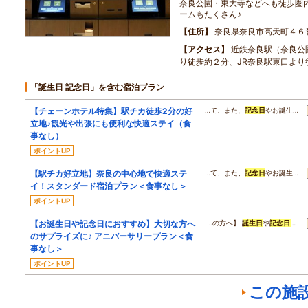
奈良公園・東大寺などへも徒歩圏
ームもたくさん♪
住所
奈良県奈良市高天町４６
アクセス
近鉄奈良駅（奈良公
り徒歩約２分、JR奈良駅東口より
「誕生日 記念日」を含む宿泊プラン
【チェーンホテル特集】駅チカ徒歩2分の好
…て、また、
記念日
やお誕生…
立地♪観光や出張にも便利な快適ステイ（食
事なし）
ポイントUP
【駅チカ好立地】奈良の中心地で快適ステ
…て、また、
記念日
やお誕生…
イ！スタンダード宿泊プラン＜食事なし＞
ポイントUP
【お誕生日や記念日におすすめ】大切な方へ
…の方へ】
誕生日
や
記念日
…
のサプライズに♪ アニバーサリープラン＜食
事なし＞
ポイントUP
この施