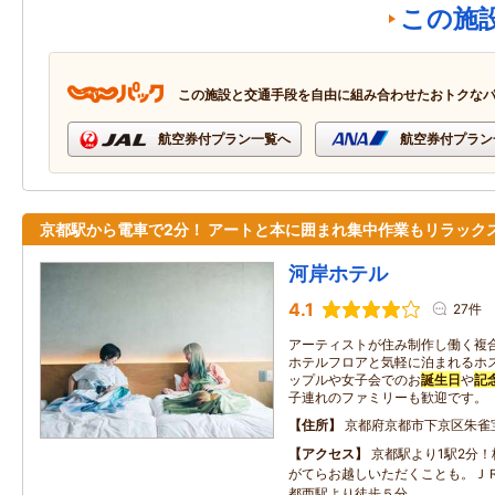
この施
この施設と交通手段を自由に組み合わせたおトクな
航空券付プラン一覧へ
航空券付プラン
京都駅から電車で2分！ アートと本に囲まれ集中作業もリラック
河岸ホテル
4.1
27件
アーティストが住み制作し働く複
ホテルフロアと気軽に泊まれるホ
ップルや女子会でのお
誕生日
や
記
子連れのファミリーも歓迎です。
住所
京都府京都市下京区朱雀
アクセス
京都駅より1駅2分
がてらお越しいただくことも。Ｊ
都西駅より徒歩５分