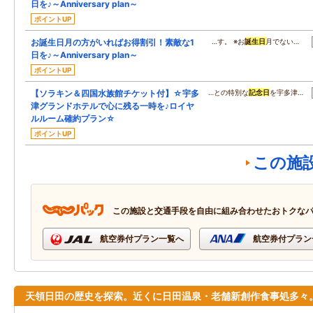
日を♪～Anniversary plan～
ポイントUP
お誕生日月の方がいればお得割引！素敵な1
…す。 ※お
誕生日
月でない…
日を♪～Anniversary plan～
ポイントUP
【ソラキン＆四国水族館チケット付】☆宇多
…との特別な
記念日
を宇多津…
津グランドホテルで心に残る一時を♪ロイヤ
ルルーム確約プラン☆
ポイントUP
この施
この施設と交通手段を自由に組み合わせたおトクな
航空券付プラン一覧へ
航空券付プラン
天領日田の歴史を探索。近くに日田温泉・老舗新創作食事処多々