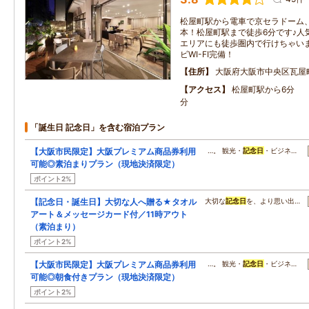
松屋町駅から電車で京セラドーム
本！松屋町駅まで徒歩6分です♪人
エリアにも徒歩圏内で行けちゃい
ビWI-FI完備！
住所
大阪府大阪市中央区瓦屋
アクセス
松屋町駅から6分 
分
「誕生日 記念日」を含む宿泊プラン
【大阪市民限定】大阪プレミアム商品券利用
…。 観光・
記念日
・ビジネ…
可能◎素泊まりプラン（現地決済限定）
ポイント2%
【記念日・誕生日】大切な人へ贈る★タオル
大切な
記念日
を、より思い出…
アート＆メッセージカード付／11時アウト
（素泊まり）
ポイント2%
【大阪市民限定】大阪プレミアム商品券利用
…。 観光・
記念日
・ビジネ…
可能◎朝食付きプラン（現地決済限定）
ポイント2%