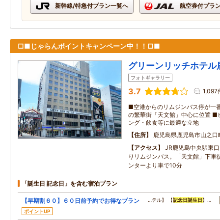
新幹線/特急付プラン一覧へ
航空券付プラ
□■じゃらんポイントキャンペーン中！！□■
グリーンリッチホテル
フォトギャラリー
3.7
1,097
■空港からのリムジンバス停が一番
の繁華街「天文館」中心に位置 ■
ング・飲食等に最適な立地
住所
鹿児島県鹿児島市山之口
アクセス
JR鹿児島中央駅東
りリムジンバス。「天文館」下車
ンターより車で10分
「誕生日 記念日」を含む宿泊プラン
【早期割６０】６０日前予約でお得なプラン
…テル】 【
記念日
誕生日
】…
ポイントUP