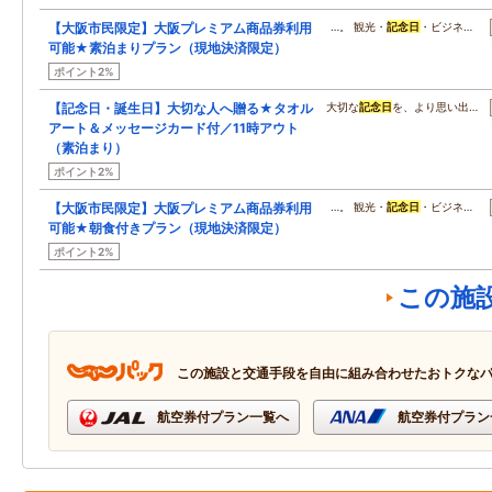
【大阪市民限定】大阪プレミアム商品券利用
…。 観光・
記念日
・ビジネ…
可能★素泊まりプラン（現地決済限定）
ポイント2%
【記念日・誕生日】大切な人へ贈る★タオル
大切な
記念日
を、より思い出…
アート＆メッセージカード付／11時アウト
（素泊まり）
ポイント2%
【大阪市民限定】大阪プレミアム商品券利用
…。 観光・
記念日
・ビジネ…
可能★朝食付きプラン（現地決済限定）
ポイント2%
この施
この施設と交通手段を自由に組み合わせたおトクな
航空券付プラン一覧へ
航空券付プラン