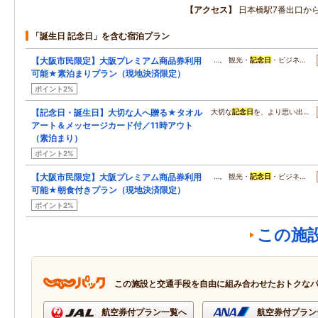
アクセス
日本橋駅7番出口か
「誕生日 記念日」を含む宿泊プラン
【大阪市民限定】大阪プレミアム商品券利用
…。 観光・
記念日
・ビジネ…
可能★素泊まりプラン（現地決済限定）
ポイント2%
【記念日・誕生日】大切な人へ贈る★タオル
大切な
記念日
を、より思い出…
アート＆メッセージカード付／11時アウト
（素泊まり）
ポイント2%
【大阪市民限定】大阪プレミアム商品券利用
…。 観光・
記念日
・ビジネ…
可能★朝食付きプラン（現地決済限定）
ポイント2%
この施
この施設と交通手段を自由に組み合わせたおトクな
航空券付プラン一覧へ
航空券付プラン