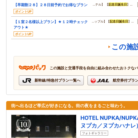
【早期割２８】２８日前予約でお得なプラン
…テル】 【
記念日
誕生日
】…
ポイントUP
【１室２名様以上プラン】★１２時チェック
…ップル】【
記念日
誕生日
】…
アウト★
ポイントUP
この施
この施設と交通手段を自由に組み合わせたおトクな
新幹線/特急付プラン一覧へ
航空券付プラ
街へ出るほど帯広が好きになる。街の夜をまるごと味わう。
HOTEL NUPKA/NUP
ヌプカ／ヌプカハナレ
フォトギャラリー