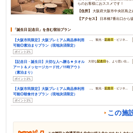
らのお客様におススメです！
住所
大阪府大阪市中央区島之
アクセス
日本橋7番出口から
「誕生日 記念日」を含む宿泊プラン
【大阪市民限定】大阪プレミアム商品券利用
…。 観光・
記念日
・ビジネ…
可能◎素泊まりプラン（現地決済限定）
ポイント2%
【記念日・誕生日】大切な人へ贈る★タオル
大切な
記念日
を、より思い出…
アート＆メッセージカード付／11時アウト
（素泊まり）
ポイント2%
【大阪市民限定】大阪プレミアム商品券利用
…。 観光・
記念日
・ビジネ…
可能◎朝食付きプラン（現地決済限定）
ポイント2%
この施