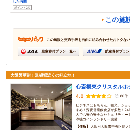
した時間
ポイント2%
この施
この施設と交通手段を自由に組み合わせたおトクな
航空券付プラン一覧へ
航空券付プラン
大阪繁華街！道頓堀近くの好立地！
心斎橋東クリスタルホ
4.0
60件
ビジネスはもちろん、観光、ショ
すめ！深夜営業飲食店が多数！24
人でも安心安全なセキュリティー！
浄機コインランドリー完備
住所
大阪府大阪市中央区島之