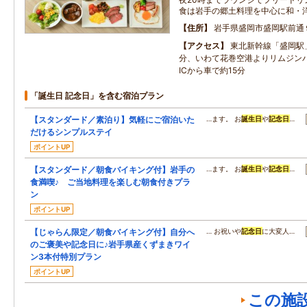
食は岩手の郷土料理を中心に和・
住所
岩手県盛岡市盛岡駅前通
アクセス
東北新幹線「盛岡駅
分、いわて花巻空港よりリムジンバ
ICから車で約15分
「誕生日 記念日」を含む宿泊プラン
【スタンダード／素泊り】気軽にご宿泊いた
…ます。 お
誕生日
や
記念日
…
だけるシンプルステイ
ポイントUP
【スタンダード／朝食バイキング付】岩手の
…ます。 お
誕生日
や
記念日
…
食満喫♪ ご当地料理を楽しむ朝食付きプラ
ン
ポイントUP
【じゃらん限定／朝食バイキング付】自分へ
… お祝いや
記念日
に大変人…
のご褒美や記念日に♪岩手県産くずまきワイ
ン3本付特別プラン
ポイントUP
この施