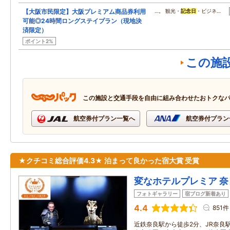
【大阪市民限定】大阪プレミアム商品券利用
…。 観光・
記念日
・ビジネ…
可能◎24時間ロングステイプラン（現地決
済限定）
ポイント2%
この施
この施設と交通手段を自由に組み合わせたおトクな
航空券付プラン一覧へ
航空券付プラン
★クチコミ総合評価4.3★ 泊まって良かった宿大賞 受賞
変なホテルプレミア 奈
フォトギャラリー
宿ブログ新着あり
4.4
851件
近鉄奈良駅から徒歩2分、JR奈良