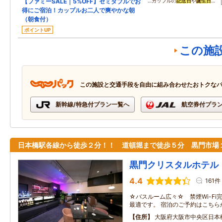
【ファミーSALE｜5%OFF】セミダブルでお
…カップルの
記念日
や
誕生日
…
得にご宿泊！カップルお二人で爽やかな朝
（朝食付）
ポイントUP
この施
この施設と交通手段を自由に組み合わせたおトクな
新幹線/特急付プラン一覧へ
航空券付プラ
日本橋駅各線から徒歩２分！！ 道頓堀まで徒歩５分 黒門市場
黒門クリスタルホテル
4.4
161件
☆バスルーム広々☆ 禁煙Wi-F
最適です。 宿泊のご予約はこちら
住所
大阪府大阪市中央区日本