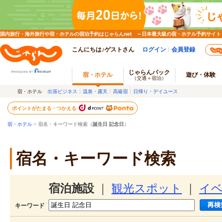
国内旅行・海外旅行や宿・ホテルの宿泊予約はじゃらんnet ～日本最大級の宿・ホテル予約サイト
こんにちは♪ゲストさん
ログイン
会員登録
じゃらんパック
宿・ホテル
遊び・体験
（交通＋宿泊）
宿・ホテル
出張ビジネス
温泉・露天
高級宿
日帰り・デイユース
ポイントがたまる・つかえる
宿・ホテル
> 宿名・キーワード検索（
誕生日 記念日
）
宿名・キーワード検索
宿泊施設
｜
観光スポット
｜
イ
キーワード