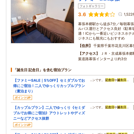
フォトギャラリー
3.6
1,52
幕張本郷駅から徒歩7分／毎朝幕
ルバス運行とアクセス良好《駐車
適！ICから一番近いビジネスホテ
ジネスにも観光にもおすすめ
住所
千葉県千葉市花見川区幕張
アクセス
ＪＲ・京成幕張本郷
葉道路幕張インターより約3分
「誕生日 記念日」を含む宿泊プラン
【ファミーSALE｜5%OFF】セミダブルでお
…ンです。
記念日
や
誕生日
…
得にご宿泊！二人でゆっくりカップルプラン
（素泊まり）
ポイントUP
【カップルプラン】二人でゆっくり《セミダ
…ンです。
記念日
や
誕生日
…
ブルでお得にご宿泊》アウトレットやディズ
ニーなどアクセス抜群
ポイントUP