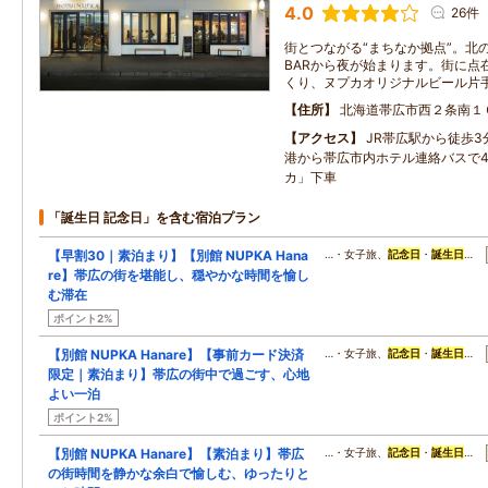
4.0
26件
街とつながる“まちなか拠点”。北の
BARから夜が始まります。街に点
くり、ヌプカオリジナルビール片手
住所
北海道帯広市西２条南１
アクセス
JR帯広駅から徒歩
港から帯広市内ホテル連絡バスで4
カ」下車
「誕生日 記念日」を含む宿泊プラン
【早割30｜素泊まり】【別館 NUPKA Hana
…・女子旅、
記念日
・
誕生日
…
re】帯広の街を堪能し、穏やかな時間を愉し
む滞在
ポイント2%
【別館 NUPKA Hanare】【事前カード決済
…・女子旅、
記念日
・
誕生日
…
限定｜素泊まり】帯広の街中で過ごす、心地
よい一泊
ポイント2%
【別館 NUPKA Hanare】【素泊まり】帯広
…・女子旅、
記念日
・
誕生日
…
の街時間を静かな余白で愉しむ、ゆったりと