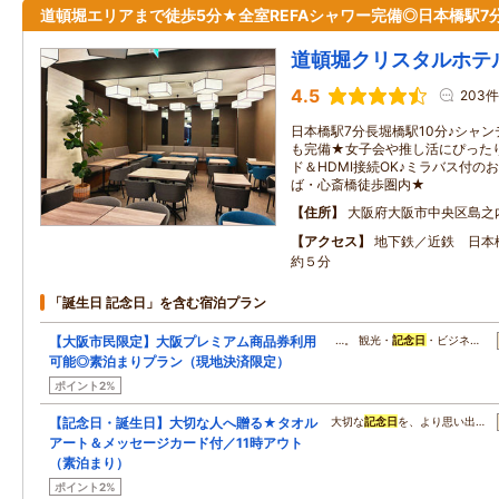
道頓堀エリアまで徒歩5分★全室REFAシャワー完備◎日本橋駅7
道頓堀クリスタルホテ
4.5
203件
日本橋駅7分長堀橋駅10分♪シャ
も完備★女子会や推し活にぴったり
ド＆HDMI接続OK♪ミラバス付の
ば・心斎橋徒歩圏内★
住所
大阪府大阪市中央区島之
アクセス
地下鉄／近鉄 日本
約５分
「誕生日 記念日」を含む宿泊プラン
【大阪市民限定】大阪プレミアム商品券利用
…。 観光・
記念日
・ビジネ…
可能◎素泊まりプラン（現地決済限定）
ポイント2%
【記念日・誕生日】大切な人へ贈る★タオル
大切な
記念日
を、より思い出…
アート＆メッセージカード付／11時アウト
（素泊まり）
ポイント2%