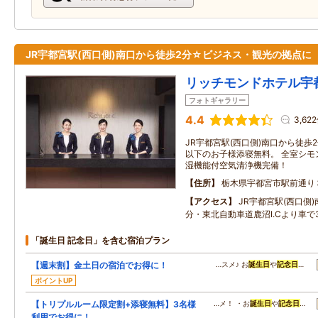
JR宇都宮駅(西口側)南口から徒歩2分☆ビジネス・観光の拠点に
リッチモンドホテル宇
フォトギャラリー
4.4
3,62
JR宇都宮駅(西口側)南口から徒歩2
以下のお子様添寝無料。 全室シモ
湿機能付空気清浄機完備！
住所
栃木県宇都宮市駅前通り
アクセス
JR宇都宮駅(西口側
分・東北自動車道鹿沼I.Cより車で
「誕生日 記念日」を含む宿泊プラン
【週末割】金土日の宿泊でお得に！
…スメ♪ お
誕生日
や
記念日
…
ポイントUP
【トリプルルーム限定割+添寝無料】3名様
…メ！ ・お
誕生日
や
記念日
…
利用でお得に！