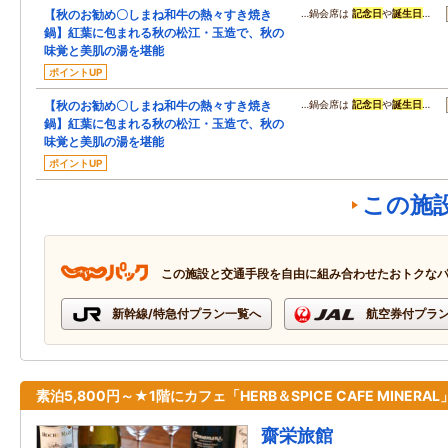
【秋のお勧め〇しまね和牛の熱々すき焼き
…鍋会席は
記念日
や
誕生日
…
鍋】紅葉に包まれる秋の松江・玉造で、秋の
味覚と美肌の湯を堪能
ポイントUP
【秋のお勧め〇しまね和牛の熱々すき焼き
…鍋会席は
記念日
や
誕生日
…
鍋】紅葉に包まれる秋の松江・玉造で、秋の
味覚と美肌の湯を堪能
ポイントUP
この施
この施設と交通手段を自由に組み合わせたおトクな
新幹線/特急付プラン一覧へ
航空券付プラ
素泊5,800円～★1階にカフェ「HERB＆SPICE CAFE MINERA
齋栄旅館