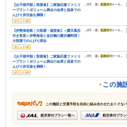
【お子様半額｜部屋食】ご家族応援ファミリ
…0円 案）
記念日
用ケーキ…
ープラン！ボリューム満点の会席と温泉での
んびり伊豆旅を満喫！
ポイントUP
【伊勢海老祭｜大部屋・個室食】＜露天風呂
…0円 ・案）
記念日
用ケーキ…
付き客室＞伊勢海老と金目鯛の贅沢磯料理！
大部屋でのんびり滞在
ポイントUP
【お子様半額｜部屋食】ご家族応援ファミリ
…0円 案）
記念日
用ケーキ…
ープラン！ボリューム満点の会席と温泉での
んびり伊豆旅を満喫！
ポイントUP
この施
この施設と交通手段を自由に組み合わせたおトクな
航空券付プラン一覧へ
航空券付プラン