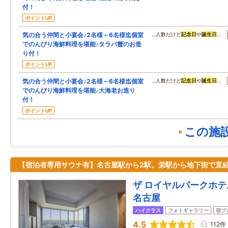
付！
ポイントUP
気の合う仲間と小宴会♪2名様～6名様迄個室
…人数だけど
記念日
や
誕生日
…
でのんびり海鮮料理を堪能♪タラバ蟹のお造
り付！
ポイントUP
気の合う仲間と小宴会♪2名様～6名様迄個室
…人数だけど
記念日
や
誕生日
…
でのんびり海鮮料理を堪能♪大海老お造り
付！
ポイントUP
この施
【宿泊者専用サウナ有】名古屋駅から2駅。栄駅から地下街で直
ザ ロイヤルパークホテ
名古屋
ハイクラス
フォトギャラリー
宿ブ
4.5
112件