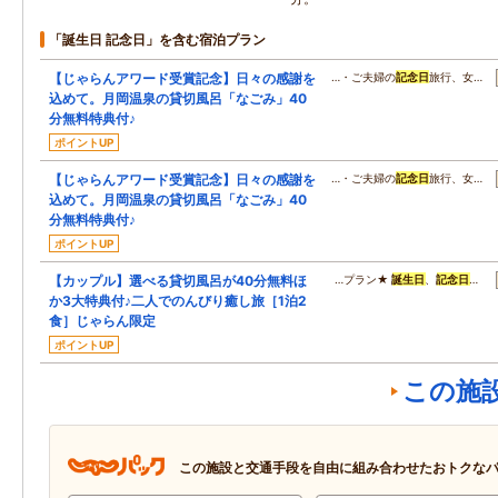
「誕生日 記念日」を含む宿泊プラン
【じゃらんアワード受賞記念】日々の感謝を
…・ご夫婦の
記念日
旅行、女…
込めて。月岡温泉の貸切風呂「なごみ」40
分無料特典付♪
ポイントUP
【じゃらんアワード受賞記念】日々の感謝を
…・ご夫婦の
記念日
旅行、女…
込めて。月岡温泉の貸切風呂「なごみ」40
分無料特典付♪
ポイントUP
【カップル】選べる貸切風呂が40分無料ほ
…プラン★
誕生日
、
記念日
…
か3大特典付♪二人でのんびり癒し旅［1泊2
食］じゃらん限定
ポイントUP
この施
この施設と交通手段を自由に組み合わせたおトクな