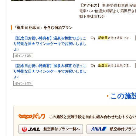
アクセス
車:長野自動車道 安曇
電車バス:信濃大町駅より扇沢行き
郷下車徒歩15分
「誕生日 記念日」を含む宿泊プラン
【記念日お祝い特典有】温泉＆和室でほっこ
□┓
記念日
旅行は温泉でほ…
り特別な日★ワインorケーキでお祝いしまし
ょ♪
ポイント2%
【記念日お祝い特典有】温泉＆和室でほっこ
□┓
記念日
旅行は温泉でほ…
り特別な日★ワインorケーキでお祝いしまし
ょ♪
ポイント2%
この施
この施設と交通手段を自由に組み合わせたおトクな
航空券付プラン一覧へ
航空券付プラン