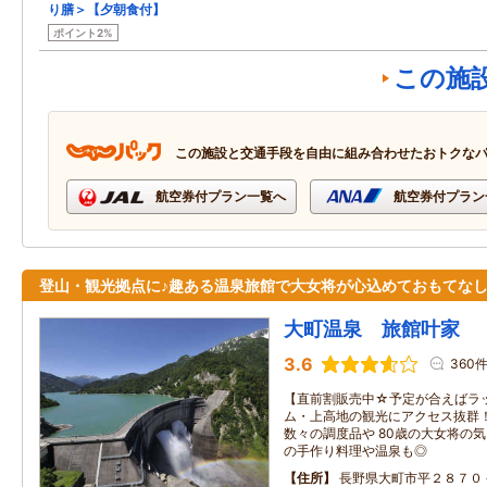
り膳＞【夕朝食付】
ポイント2%
この施
この施設と交通手段を自由に組み合わせたおトクな
航空券付プラン一覧へ
航空券付プラン
登山・観光拠点に♪趣ある温泉旅館で大女将が心込めておもてなし
大町温泉 旅館叶家
3.6
360
【直前割販売中☆予定が合えばラ
ム・上高地の観光にアクセス抜群！
数々の調度品や 80歳の大女将の気
の手作り料理や温泉も◎
住所
長野県大町市平２８７０