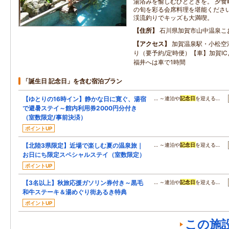
湯浴みを愉しむひとときを。 夕食
の旬を彩る会席料理を堪能ください
渓流釣りでキッズも大満喫。
住所
石川県加賀市山中温泉こ
アクセス
加賀温泉駅・小松空
り（要予約/定時便）【車】加賀IC
福井へは車で1時間
「誕生日 記念日」を含む宿泊プラン
【ゆとりの16時イン】静かな日に寛ぐ、湯宿
… ～連泊や
記念日
を迎える…
で避暑ステイ～館内利用券2000円分付き
（室数限定/事前決済）
ポイントUP
【北陸3県限定】近場で楽しむ夏の温泉旅｜
… ～連泊や
記念日
を迎える…
お日にち限定スペシャルステイ（室数限定）
ポイントUP
【3名以上】秋旅応援ガソリン券付き～黒毛
… ～連泊や
記念日
を迎える…
和牛ステーキ＆湯めぐり街あるき特典
ポイントUP
この施