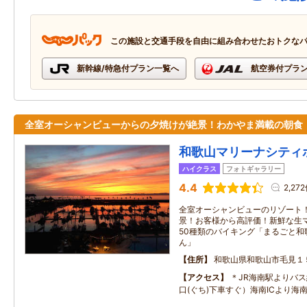
この施設と交通手段を自由に組み合わせたおトクな
新幹線/特急付プラン一覧へ
航空券付プラ
全室オーシャンビューからの夕焼けが絶景！わかやま満載の朝食
和歌山マリーナシティ
ハイクラス
フォトギャラリー
4.4
2,27
全室オーシャンビューのリゾート
景！お客様から高評価！新鮮な生
50種類のバイキング「まるごと和
ん」
住所
和歌山県和歌山市毛見１
アクセス
＊JR海南駅よりバス
口(ぐち)下車すぐ）海南ICより海