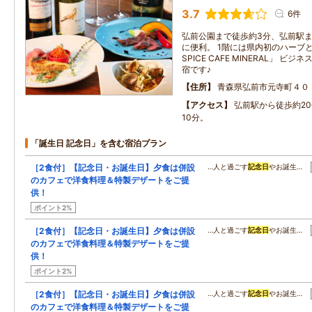
3.7
6件
弘前公園まで徒歩約3分、弘前駅ま
に便利。 1階には県内初のハーブと
SPICE CAFE MINERAL」 
宿です♪
住所
青森県弘前市元寺町４０
アクセス
弘前駅から徒歩約2
10分。
「誕生日 記念日」を含む宿泊プラン
［2食付］【記念日・お誕生日】夕食は併設
…人と過ごす
記念日
やお誕生…
のカフェで洋食料理＆特製デザートをご提
供！
ポイント2%
［2食付］【記念日・お誕生日】夕食は併設
…人と過ごす
記念日
やお誕生…
のカフェで洋食料理＆特製デザートをご提
供！
ポイント2%
［2食付］【記念日・お誕生日】夕食は併設
…人と過ごす
記念日
やお誕生…
のカフェで洋食料理＆特製デザートをご提