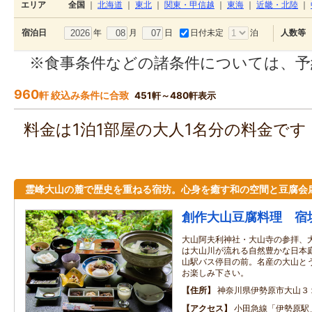
エリア
全国
｜
北海道
｜
東北
｜
関東・甲信越
｜
東海
｜
近畿・北陸
｜
年
月
日
日付未定
泊
宿泊日
人数等
※食事条件などの諸条件については、予
960
軒 絞込み条件に合致
451軒～480軒表示
料金は1泊1部屋の大人1名分の料金で
霊峰大山の麓で歴史を重ねる宿坊。心身を癒す和の空間と豆腐会
創作大山豆腐料理 宿
大山阿夫利神社・大山寺の参拝、
は大山川が流れる自然豊かな日本
山駅バス停目の前。名産の大山と
お楽しみ下さい。
住所
神奈川県伊勢原市大山３
アクセス
小田急線「伊勢原駅