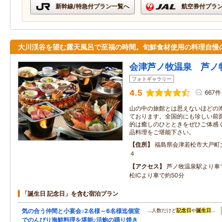
新幹線/特急付プラン一覧へ
航空券付プラ
大川渓谷を望む露天風呂で至福の時間。旬鮮食材使用の料理自慢
会津芦ノ牧温泉 芦ノ
フォトギャラリー
4.5
667件
山の中の旅館とは思えないほどの
ております。全国的にも珍しい前
的は癒しのひとときをぜひご体感
品料理をご堪能下さい。
住所
福島県会津若松市大戸町
４
アクセス
芦ノ牧温泉駅より車
松ICより車で約50分
「誕生日 記念日」を含む宿泊プラン
気の合う仲間と小宴会♪2名様～6名様迄個室
…人数だけど
記念日
や
誕生日
…
でのんびり海鮮料理を堪能♪活鮑の踊り焼き