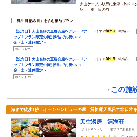
大山ケーブル駅行に乗車（約２０
駅」下車、目の前
「誕生日 記念日」を含む宿泊プラン
【記念日】大山名物の豆腐会席をグレードア
…ます お
誕生日
・結婚記…
ップ！プラン限定の特別料理でお祝い♪＜
金・土・連休限定＞
ポイント2%
【記念日】大山名物の豆腐会席をグレードア
…ます お
誕生日
・結婚記…
ップ！プラン限定の特別料理でお祝い♪＜
金・土・連休限定＞
ポイント2%
この施
海まで徒歩1秒！オーシャンビューの屋上貸切露天風呂で非日常
天空湯房 清海荘
フォトギャラリー
宿ブログ新着あり