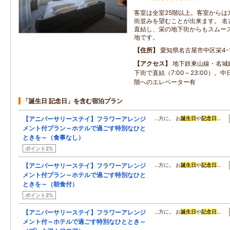
客室は全室25階以上。客室からは
街並みを望むことが出来ます。 名
直結し、栄の地下街からもスムー
地です。
住所
愛知県名古屋市中区栄4-1
アクセス
地下鉄東山線・名城
下街で直結（7:00～23:00）。中
階へのエレベーター有
「誕生日 記念日」を含む宿泊プラン
【アニバーサリーステイ】フラワーアレンジ
…方に。 お
誕生日
や
記念日
…
メント付プラン～ホテルで過ごす特別なひと
ときを～（食事なし）
ポイント2%
【アニバーサリーステイ】フラワーアレンジ
…方に。 お
誕生日
や
記念日
…
メント付プラン～ホテルで過ごす特別なひと
ときを～（朝食付）
ポイント2%
【アニバーサリーステイ】フラワーアレンジ
…方に。 お
誕生日
や
記念日
…
メント付～ホテルで過ごす特別なひととき～