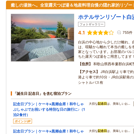
癒しの湯旅へ。全室露天つぼ湯＆地産料理自慢の隠れ家的リゾー
ホテルサンリゾート白
フォトギャラリー
4.1
755件
白浜の中心地から少しだけ離れ、
は、喧騒から離れて本当の癒しを
家となっています。お部屋のバル
ちた露天つぼ湯をご用意してます
住所
和歌山県西牟婁郡白浜町堅田
アクセス
JR白浜駅より車で
港より車で約10分・JR白浜駅発
シャトルバス有
「誕生日 記念日」を含む宿泊プラン
記念日プラン｜ケーキ×黒潮会席！和牛しゃ
大切な
記念日
は、美味しいお…
ぶしゃぶでお祝いする特別な日の旅行に♪（1
泊2食付）
ポイントUP
記念日プラン｜ケーキ×黒潮会席！和牛しゃ
大切な
記念日
は、美味しいお…