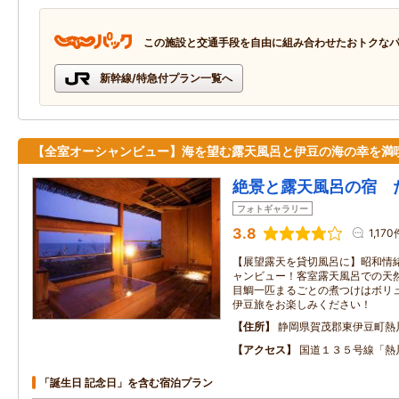
この施設と交通手段を自由に組み合わせたおトクな
新幹線/特急付プラン一覧へ
【全室オーシャンビュー】海を望む露天風呂と伊豆の海の幸を満
絶景と露天風呂の宿 
フォトギャラリー
3.8
1,170
【展望露天を貸切風呂に】昭和情
ャンビュー！客室露天風呂での天
目鯛一匹まるごとの煮つけはボリ
伊豆旅をお楽しみください！
住所
静岡県賀茂郡東伊豆町熱川
アクセス
国道１３５号線「熱
「誕生日 記念日」を含む宿泊プラン