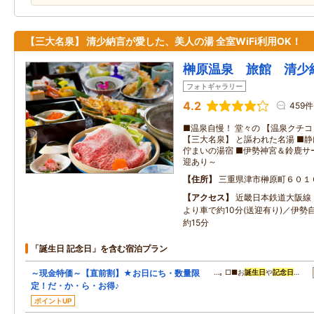
【三大名泉】 清少納言が愛した、美人の湯 全室WiFi利用OK！
榊原温泉 旅館 清少
フォトギャラリー
4.2
459件
■温泉自慢！ 堂々の 【温泉クチコ
【三大名泉】 と謳われた名湯 ■
佇まいの湯宿 ■伊勢神宮＆鈴鹿サ
迎あり～
住所
三重県津市榊原町６０１
アクセス
近畿日本鉄道大阪線
より車で約10分(送迎有り)／伊勢
約15分
「誕生日 記念日」を含む宿泊プラン
～現金特価～【直前割】★お日にち・数量限
…｡ □■お
誕生日
や
記念日
…
定！だ・か・ら・お得♪
ポイントUP