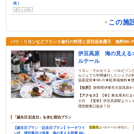
供！
ポイント2%
この施
パリ・リヨンなどフランス修行の料理と貸切温泉露天 無料Wi-F
伊豆高原 海の見える
ルテール
リヨン・マルセイユ・バルビゾン
ルジュで５年間修行したシェフの料
温泉貸切★Wi-Fi★駐車場無料★
住所
静岡県伊東市大室高原4-5
アクセス
【車】東名厚木ICま
０分 【電車】伊豆高原駅よりシ
理想郷東口徒歩７分
「誕生日 記念日」を含む宿泊プラン
【誕生日プラン・記念日プラン】ケーキワイ
記念日
はパルテール♪伊豆の…
ン付 貸切風呂は温泉 海の見える部屋 Wi-