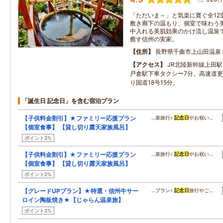
「ただいま～」と気楽に寛ぐ全12
敷き廊下の温もり、個室で味わう
中入れる美肌効果のかけ流し温泉
癒す信州の実家。
住所
長野県千曲市上山田温泉
アクセス
JR北陸新幹線上田
戸倉駅下車タクシー7分。高速道更埴
り国道18号15分。
「誕生日 記念日」を含む宿泊プラン
【子供料金割引】★ファミリー応援プラン
…泉旅行♪
記念日
やお祝い…
【個室食事】 【貸し切り露天家族風呂】
ポイント2%
【子供料金割引】★ファミリー応援プラン
…泉旅行♪
記念日
やお祝い…
【個室食事】 【貸し切り露天家族風呂】
ポイント2%
【グレードUPプラン】★特選・信州牛サー
…プラン♪
記念日
旅行やご…
ロイン陶板焼き★【じゃらん温泉旅】
ポイント2%