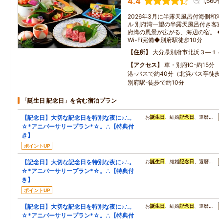
4.4
1,66
2026年3月に半露天風呂付海側
ル 別府湾一望の半露天風呂付き客
府湾の風景が広がる、海辺の宿。
Wi-Fi完備◆別府駅徒歩10分
住所
大分県別府市北浜３―１
アクセス
車・別府IC-約15
港-バスで約40分（北浜バス亭
別府駅-徒歩で約10分
「誕生日 記念日」を含む宿泊プラン
【記念日】大切な記念日を特別な夜に♪∴。
お
誕生日
、結婚
記念日
、還暦…
☆*アニバーサリープラン*☆。∴【特典付
き】
ポイントUP
【記念日】大切な記念日を特別な夜に♪∴。
お
誕生日
、結婚
記念日
、還暦…
☆*アニバーサリープラン*☆。∴【特典付
き】
ポイントUP
【記念日】大切な記念日を特別な夜に♪∴。
お
誕生日
、結婚
記念日
、還暦…
☆*アニバーサリープラン*☆。∴【特典付