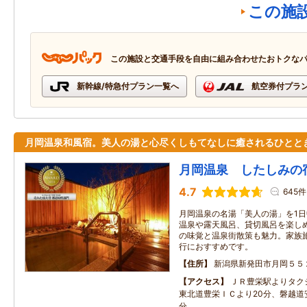
この施
この施設と交通手段を自由に組み合わせたおトクな
新幹線/特急付プラン一覧へ
航空券付プラ
月岡温泉和風宿。美人の湯と心尽くしもてなしに癒されるひとと
月岡温泉 したしみの
4.7
645件
月岡温泉の名湯「美人の湯」を1日
温泉や露天風呂、貸切風呂を楽しめ
の味覚と温泉街散策も魅力。家族
行におすすめです。
住所
新潟県新発田市月岡５５
アクセス
ＪＲ豊栄駅よりタク
東北道豊栄ＩＣより20分、磐越道
分。