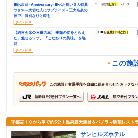
■記念日 -Anniversary-■≪お祝い３大特典
…*ﾟ 「結婚
記念日
・バース…
つき≫～大切な人にサプライズ～三大名泉の
宿で、特別なひと時を
ポイントUP
【納言会席◇三重の幸】 季節の旬をとらえ
… □■お
誕生日
や
記念日
…
た、魅せるワザ。 『こだわりの美味』 を堪
能
ポイントUP
この施
この施設と交通手段を自由に組み合わせたおトクな
新幹線/特急付プラン一覧へ
航空券付プラ
宇都宮ＩＣから車で約5分！温泉露天風呂＆パノラマ眺望レスト
サンヒルズホテル