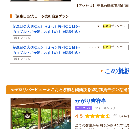
アクセス
東北自動車道郡山南I
「誕生日 記念日」を含む宿泊プラン
記念日◇大切な人とちょっと特別な１日を♪
…・・・☆・
記念日
プランで…
カップル・ご夫婦におすすめ！《特典付き》
ポイント2%
記念日◇大切な人とちょっと特別な１日を♪
…・・・☆・
記念日
プランで…
カップル・ご夫婦におすすめ！《特典付き》
ポイント2%
この施
≪全室リバービュー≫こおろぎ橋と鶴仙渓を望む加賀モダンな湯
かがり吉祥亭
ハイクラス
フォトギャラリー
4.5
1,44
全ての客室から四季が織りなす渓