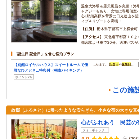
温泉大浴場＆露天風呂を完備！浴
ャグジーもあり、女性は専用個室
心♪那須高原を背景に日光連山を
ィブ＆リゾートを満喫！
住所
栃木県宇都宮市上横倉町
アクセス
東北道宇都宮ＩＣよ
都宮駅より車で30分。送迎バスが
「誕生日 記念日」を含む宿泊プラン
【別館ロイヤルハウス】スイートルームで優
…せます。
記念日
や
誕生日
…
雅なひととき…特典付（朝食バイキング）
ポイント2%
この施
故郷（ふるさと）に帰ったような安らぎを。小さな宿の大きな真
心がふれあう 民芸の
フォトギャラリー
4.9
320