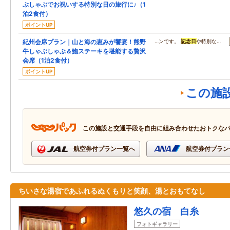
ぶしゃぶでお祝いする特別な日の旅行に♪（1
泊2食付）
ポイントUP
紀州会席プラン｜山と海の恵みが饗宴！熊野
…ンです。
記念日
や特別な…
牛しゃぶしゃぶ＆鮑ステーキを堪能する贅沢
会席（1泊2食付）
ポイントUP
この施
この施設と交通手段を自由に組み合わせたおトクな
航空券付プラン一覧へ
航空券付プラン
ちいさな湯宿であふれるぬくもりと笑顔、湯とおもてなし
悠久の宿 白糸
フォトギャラリー