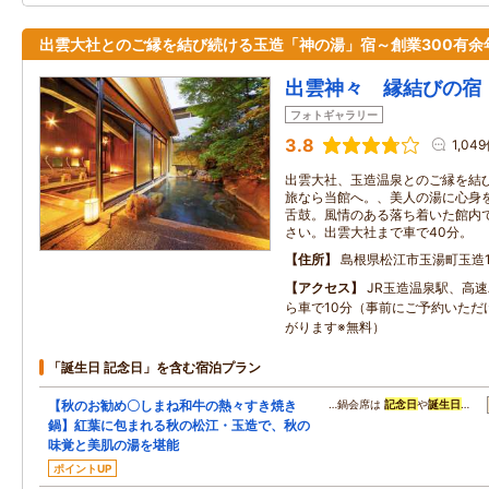
出雲大社とのご縁を結び続ける玉造「神の湯」宿～創業300有余
出雲神々 縁結びの宿
フォトギャラリー
3.8
1,04
出雲大社、玉造温泉とのご縁を結び
旅なら当館へ。、美人の湯に心身
舌鼓。風情のある落ち着いた館内
さい。出雲大社まで車で40分。
住所
島根県松江市玉湯町玉造1
アクセス
JR玉造温泉駅、高
ら車で10分（事前にご予約いただ
がります※無料）
「誕生日 記念日」を含む宿泊プラン
【秋のお勧め〇しまね和牛の熱々すき焼き
…鍋会席は
記念日
や
誕生日
…
鍋】紅葉に包まれる秋の松江・玉造で、秋の
味覚と美肌の湯を堪能
ポイントUP