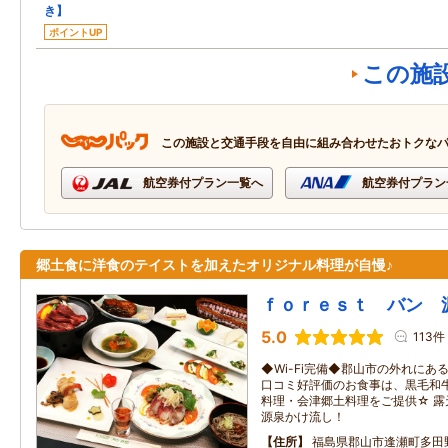
き】
ポイントUP
この施
この施設と交通手段を自由に組み合わせたおトクな
航空券付プラン一覧へ
航空券付プラン
郷土食に洋食のテイストを加えたオリジナル料理が自慢♪
ｆｏｒｅｓｔ バン 
5.0
113件
◆Wi-Fi完備◆郡山市の外れに
口コミ好評価のお食事は、黒毛和
料理・会津郷土料理をご提供☆ 露
源泉かけ流し！
住所
福島県郡山市逢瀬町多田