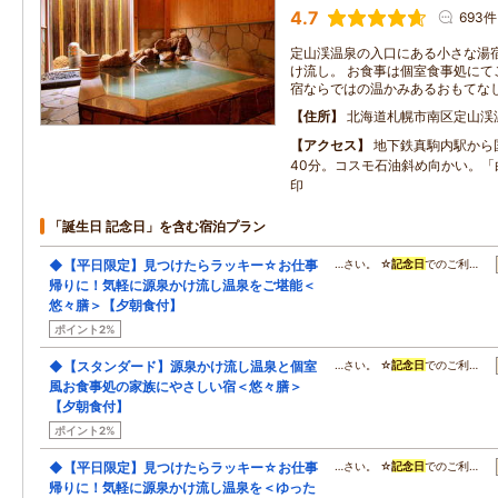
4.7
693件
定山渓温泉の入口にある小さな湯宿
け流し。 お食事は個室食事処にて
宿ならではの温かみあるおもてな
住所
北海道札幌市南区定山渓
アクセス
地下鉄真駒内駅から
40分。コスモ石油斜め向かい。「
印
「誕生日 記念日」を含む宿泊プラン
◆【平日限定】見つけたらラッキー☆お仕事
…さい。 ☆
記念日
でのご利…
帰りに！気軽に源泉かけ流し温泉をご堪能＜
悠々膳＞【夕朝食付】
ポイント2%
◆【スタンダード】源泉かけ流し温泉と個室
…さい。 ☆
記念日
でのご利…
風お食事処の家族にやさしい宿＜悠々膳＞
【夕朝食付】
ポイント2%
◆【平日限定】見つけたらラッキー☆お仕事
…さい。 ☆
記念日
でのご利…
帰りに！気軽に源泉かけ流し温泉を＜ゆった