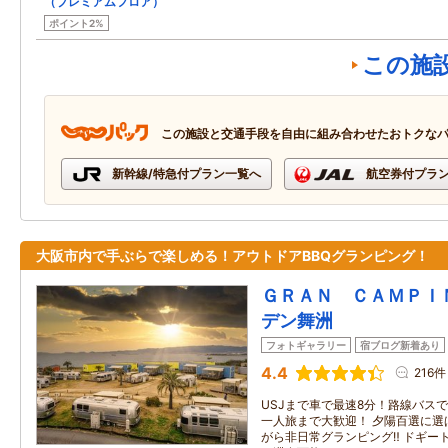
（プレミアムフロア）
ポイント2%
この施
この施設と交通手段を自由に組み合わせたおトクな
新幹線/特急付プラン一覧へ
航空券付プラ
大阪市内で手ぶらで楽しめる！アウトドアBBQグランピング！
ＧＲＡＮ ＣＡＭＰＩ
デン舞洲
フォトギャラリー
宿ブログ新着あり
4.4
216件
USJまで車で最速8分！路線バス
一人旅まで大歓迎！ 夕陽百選に選
がら非日常グランピング‼ ドギー