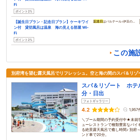
Fi
ポイント2%
【誕生日プラン・記念日プラン】ケーキワイ
記念日
はパルテール♪伊豆の…
ン付 貸切風呂は温泉 海の見える部屋 Wi-
Fi
ポイント2%
この施
別府湾を望む露天風呂でリフレッシュ。空と海の間のスパ＆リゾ
スパ＆リゾート ホテ
分・日出
フォトギャラリー
4.2
1,957
＼プール期間の予約受付中★未就
ューレストランで種類豊富なバイキ
る絶景露天風呂で癒し時間♪ 別府
ンド車で20分。