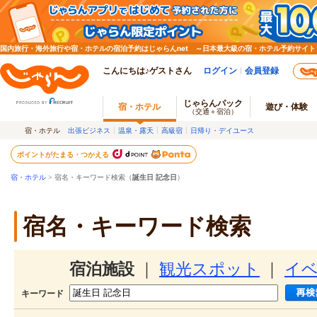
国内旅行・海外旅行や宿・ホテルの宿泊予約はじゃらんnet ～日本最大級の宿・ホテル予約サイト
こんにちは♪ゲストさん
ログイン
会員登録
じゃらんパック
宿・ホテル
遊び・体験
（交通＋宿泊）
宿・ホテル
出張ビジネス
温泉・露天
高級宿
日帰り・デイユース
ポイントがたまる・つかえる
宿・ホテル
> 宿名・キーワード検索（
誕生日 記念日
）
宿名・キーワード検索
宿泊施設
｜
観光スポット
｜
イ
キーワード