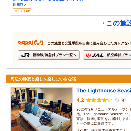
用無料＞
ポイントUP
この施
この施設と交通手段を自由に組み合わせたおトクな
新幹線/特急付プラン一覧へ
航空券付プラ
海辺の静寂と癒しを楽しむ小さな宿
The Lighthouse Seasi
4.2
6件
2025年9月リニューアルオープ
宿、The Lighthouse Seasi
室は、快適な時間をお届けします
ャーの拠点に最適です。
住所
静岡県下田市五丁目１１