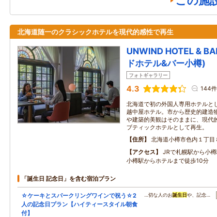
この施
北海道随一のクラシックホテルを現代的感性で再生
UNWIND HOTEL & 
ドホテル&バー小樽)
フォトギャラリー
4.3
144件
北海道で初の外国人専用ホテルと
越中屋ホテル。市から歴史的建造
や建築的美観はそのままに、現代
ブティックホテルとして再生。
住所
北海道小樽市色内１丁目
アクセス
JRで札幌駅から小
小樽駅からホテルまで徒歩10分
「誕生日 記念日」を含む宿泊プラン
☆ケーキとスパークリングワインで祝う☆2
…切な人のお
誕生日
や、記念…
人の記念日プラン【ハイティースタイル朝食
付】