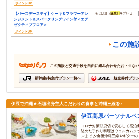
ポイントUP
【バースデーステイ】ケーキ＆フラワーアレ
…もとは違う
誕生日
をプレゼ…
ンジメント＆スパークリングワイン付＜エグ
ゼクティブフロア＞
ポイントUP
この施
この施設と交通手段を自由に組み合わせたおトクな
新幹線/特急付プラン一覧へ
航空券付プラ
伊豆で沖縄★石垣出身主人こだわりの食事と沖縄三線を♪
伊豆高原パーソナルペ
コロナ対策◎貸切で安心して宿泊出
込めた手作り料理はウェルカムク
ンまで 夕食後沖縄三線やギターの