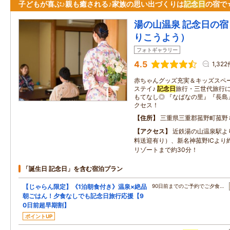
子どもが喜ぶ♪親も癒される♪家族の思い出づくりは
記念日
の宿で
湯の山温泉 記念日の
りこうよう）
フォトギャラリー
4.5
1,322
赤ちゃんグッズ充実＆キッズスペ
ステイ♪
記念日
旅行・三世代旅行
もてなし◎ 『なばなの里』『長島
クセス！
住所
三重県三重郡菰野町菰野
アクセス
近鉄湯の山温泉駅よ
料送迎有り）、新名神菰野ICより
リゾートまで約30分！
「誕生日 記念日」を含む宿泊プラン
【じゃらん限定】《1泊朝食付き》温泉×絶品
90日前までのご予約でご夕食…
朝ごはん！夕食なしでも記念日旅行応援【9
0日前超早期割】
ポイントUP