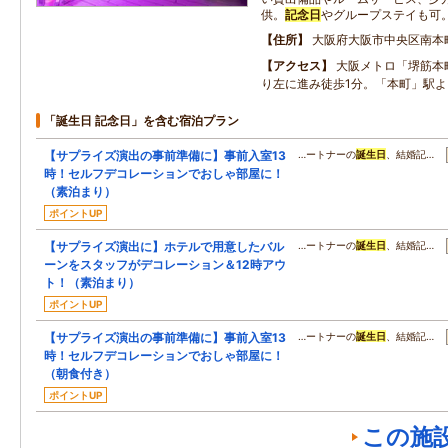
供。
記念日
やグループステイも可
住所
大阪府大阪市中央区南本
アクセス
大阪メトロ「堺筋本
り左に進み徒歩1分。「本町」駅よ
「誕生日 記念日」を含む宿泊プラン
【サプライズ演出の事前準備に】事前入室13
…ートナーの
誕生日
、結婚記…
時！セルフデコレーションでおしゃ部屋に！
（素泊まり）
ポイントUP
【サプライズ演出に】ホテルで用意したバル
…ートナーの
誕生日
、結婚記…
ーンをスタッフがデコレーション＆12時アウ
ト！（素泊まり）
ポイントUP
【サプライズ演出の事前準備に】事前入室13
…ートナーの
誕生日
、結婚記…
時！セルフデコレーションでおしゃ部屋に！
（朝食付き）
ポイントUP
この施