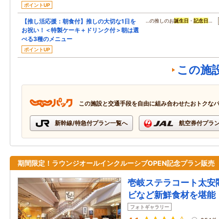
ポイントUP
【推し活応援：朝食付】推しの大切な1日を
…の推しのお
誕生日
・
記念日
…
お祝い！＜特製ケーキ＋ドリンク付＞朝は選
べる3種のメニュー
ポイントUP
この施
この施設と交通手段を自由に組み合わせたおトクな
新幹線/特急付プラン一覧へ
航空券付プラ
期間限定！ラウンジオールインクルーシブOPEN記念プラン販売
壱岐ステラコート太安
ビなど新鮮食材を堪能
フォトギャラリー