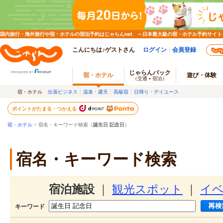
国内旅行・海外旅行や宿・ホテルの宿泊予約はじゃらんnet ～日本最大級の宿・ホテル予約サイト
こんにちは♪ゲストさん
ログイン
会員登録
じゃらんパック
宿・ホテル
遊び・体験
（交通＋宿泊）
宿・ホテル
出張ビジネス
温泉・露天
高級宿
日帰り・デイユース
ポイントがたまる・つかえる
宿・ホテル
> 宿名・キーワード検索（
誕生日 記念日
）
宿名・キーワード検索
宿泊施設
｜
観光スポット
｜
イ
キーワード