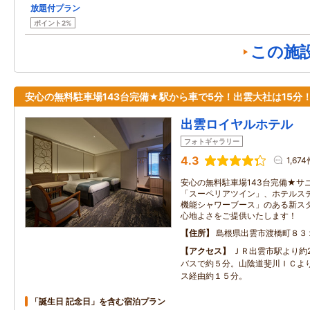
放題付プラン
ポイント2%
この施
安心の無料駐車場143台完備★駅から車で5分！出雲大社は15分
出雲ロイヤルホテル
フォトギャラリー
4.3
1,67
安心の無料駐車場143台完備★サ
「スーペリアツイン」、ホテルス
機能シャワーブース」のある新ス
心地よさをご提供いたします！
住所
島根県出雲市渡橋町８３
アクセス
ＪＲ出雲市駅より約
バスで約５分。山陰道斐川ＩＣよ
ス経由約１５分。
「誕生日 記念日」を含む宿泊プラン