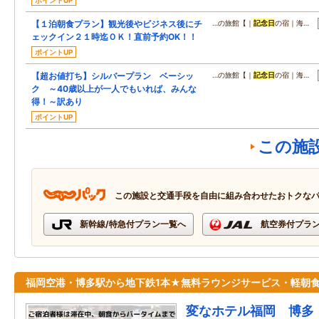
ポイントUP
【１泊朝食プラン】観光後やビジネス後にチ
…の旅館【｜
記念日
の宿｜海…
ェックイン２１時迄ＯＫ！直前予約OK！！
ポイントUP
【超お値打ち】シルバープラン ベーシッ
…の旅館【｜
記念日
の宿｜海…
ク ～40歳以上が一人でもいれば、みんな
得！～訳あり
ポイントUP
この施
この施設と交通手段を自由に組み合わせたおトクな
新幹線/特急付プラン一覧へ
航空券付プラ
福岡空港・博多駅から地下鉄1本★無料ラウンジサービス・軽朝
変なホテル福岡 博多