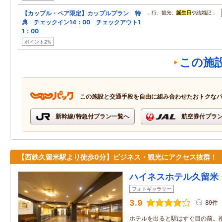
【カップル・ペア限定】カップルプラン 特
…行、観光、
誕生日
や結婚記…
典 チェックイン14：00 チェックアウト1
1：00
ポイント2%
この施
この施設と交通手段を自由に組み合わせたおトクな
新幹線/特急付プラン一覧へ
航空券付プラ
【西鉄久留米駅より徒歩0分】ビジネス・観光にアクセス抜群！
ハイネスホテル久留米
フォトギャラリー
3.9
89件
ホテルを出ると駅はすぐ目の前。