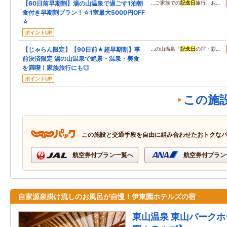
【60日前早期割】湯の山温泉で過ごす1泊朝
…ご家族での
記念日
旅行、お…
食付き早期割プラン！☆1室最大5000円OFF
☆
ポイントUP
【じゃらん限定】【90日前★超早期割】事
…の山温泉「
記念日
の宿・彩…
前決済限定 湯の山温泉で絶景・温泉・美食
を満喫！家族旅行にも◎
ポイントUP
この施
この施設と交通手段を自由に組み合わせたおトクな
航空券付プラン一覧へ
航空券付プラン
自家源泉掛け流しのお風呂が自慢！伊東園ホテルズの宿
東山温泉 東山パーク