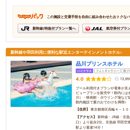
この施設と交通手段を自由に組み合わせたおトクな
新幹線/特急付プラン一覧へ
航空券付プラ
新幹線や羽田利用に便利な駅近エンターテインメントホテル♪
品川プリンスホテル
ハイクラス
フォトギャラリー
宿ブ
4.0
13,9
プール利用付きプランや電車が見
ビュープランを販売中！館内には
川）・映画館・ボウリング場など
館内施設で夏のおでかけを満喫♪
住所
東京都港区高輪４－１０
アクセス
新幹線・JR線・京急
口）より徒歩2分。京急線 羽田空
駅より最速14分！