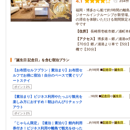
4.1
354件
福岡・博多から船で約1時間の離島
ジオールインクルーシブが新登場。
の滞在を体験いただける期間限定
中です
住所
長崎県壱岐市郷ノ浦町本村
アクセス
博多港～郷ノ浦港o
【70分】郷ノ浦港より車で【5分
機で【30分】
「誕生日 記念日」を含む宿泊プラン
【お布団セルフプラン｜素泊まり】お布団セ
…約1時間 ■
記念日
や
誕生日
…
ルフでお得に宿泊！自分のペースで寛ぐリゾ
ートステイ
ポイント2%
【素泊まり】ビジネス利用やたっぷり観光を
…1時間 ■
記念日
や
誕生日
…
楽しみ方におすすめ！朝はのんびりチェック
アウト
ポイント2%
「じゃらん限定」【連泊｜素泊り】館内利用
…約1時間 ■
記念日
や
誕生日
…
券付き！ビジネス利用や離島で観光をゆった