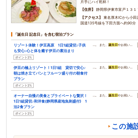
片手にハイ乾杯！
住所
静岡県伊東市富戸１３１
アクセス
東名厚木ICから小
国道135号線を下田方面へ約90分
「誕生日 記念日」を含む宿泊プラン
リゾート体験！伊豆高原 1日1組貸切♪子供
…。 また、
誕生日
やお祝い…
も安心♪心と体を癒す伊豆の素泊まり
ポイント2%
伊豆の極上リゾート！1日1組 貸切で安心♪
…。 また、
誕生日
やお祝い…
朝は焼き立てパンとフルーツ盛り付の朝食付
プラン
ポイント2%
オーナー自慢の美食とプライベートな贅沢！
…。 また、
誕生日
やお祝い…
1日1組貸切♪和洋食(静岡県産地魚刺盛付) 1
泊2食プラン
ポイント2%
この施