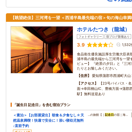
【眺望絶佳】三河湾を一望 ＜西浦半島最先端の宿＞旬の海山幸満
ホテルたつき（龍城）
フォトギャラリー
宿ブログ新着あり
3.9
1,53
食品衛生優良施設厚生労働大臣表彰
浦半島の最先端から三河湾を一望
ビュー】 『絶景の夕日』と『三河
たりとお愉しみください。
住所
愛知県蒲郡市西浦町大山
アクセス
【23号バイパス・
面→幸田桐山IC、豊橋方面→蒲郡西I
駅】無料送迎あり
「誕生日 記念日」を含む宿泊プラン
＜素泊＞【お部屋貸出】朝食＆夕食なし☆天
…の旅館【｜
記念日
の宿｜海…
然温泉満喫！快適で安全に！添い寝幼児無料
♪直前予約