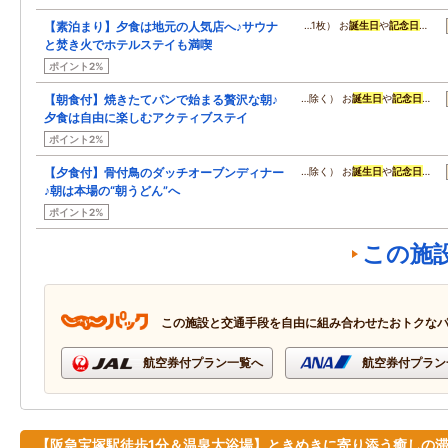
【素泊まり】夕食は地元の人気店へ♪サウナ
…1枚） お
誕生日
や
記念日
…
と焚き火でホテルステイも満喫
ポイント2%
【朝食付】焼きたてパンで始まる贅沢な朝♪
…除く） お
誕生日
や
記念日
…
夕食は自由に楽しむアクティブステイ
ポイント2%
【夕食付】骨付鳥のダッチオーブンディナー
…除く） お
誕生日
や
記念日
…
♪朝は本場の“朝うどん”へ
ポイント2%
この施
この施設と交通手段を自由に組み合わせたおトクな
航空券付プラン一覧へ
航空券付プラン
【阪急宝塚駅徒歩1分＆温泉大浴場】ときめきに寄り添う癒しの