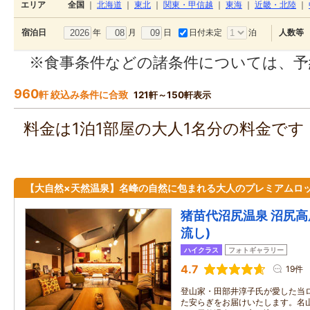
エリア
全国
｜
北海道
｜
東北
｜
関東・甲信越
｜
東海
｜
近畿・北陸
｜
年
月
日
日付未定
泊
宿泊日
人数等
※食事条件などの諸条件については、予
960
軒 絞込み条件に合致
121軒～150軒表示
料金は1泊1部屋の大人1名分の料金で
【大自然×天然温泉】名峰の自然に包まれる大人のプレミアムロ
猪苗代沼尻温泉 沼尻高
流し)
ハイクラス
フォトギャラリー
4.7
19件
登山家・田部井淳子氏が愛した当
た安らぎをお届けいたします。名