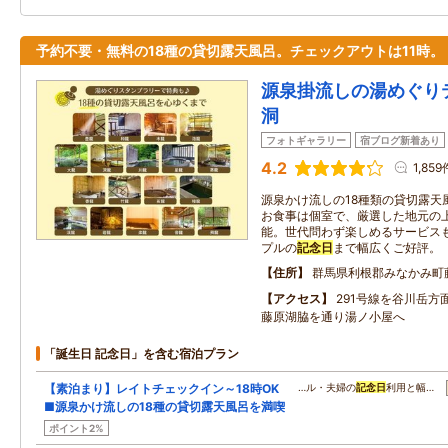
予約不要・無料の18種の貸切露天風呂。チェックアウトは11時。
源泉掛流しの湯めぐり
洞
フォトギャラリー
宿ブログ新着あり
4.2
1,859
源泉かけ流しの18種類の貸切露天
お食事は個室で、厳選した地元の
能。世代問わず楽しめるサービス
プルの
記念日
まで幅広くご好評。
住所
群馬県利根郡みなかみ町藤
アクセス
291号線を谷川岳方
藤原湖脇を通り湯ノ小屋へ
「誕生日 記念日」を含む宿泊プラン
【素泊まり】レイトチェックイン～18時OK
…ル・夫婦の
記念日
利用と幅…
■源泉かけ流しの18種の貸切露天風呂を満喫
ポイント2%