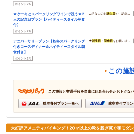
ポイント2%
☆ケーキとスパークリングワインで祝う☆2
…切な人のお
誕生日
や、記念…
人の記念日プラン【ハイティースタイル朝食
付】
ポイント2%
アニバーサリープラン【乾杯スパークリング
★
誕生日
・
記念日
をお祝いす…
付きコースディナー＆ハイティースタイル朝
食付き】
ポイント2%
この施
この施設と交通手段を自由に組み合わせたおトクな
航空券付プラン一覧へ
航空券付プラン
大好評アメニティバイキング！20㎡以上の靴を脱ぎ寛ぐ和モダン