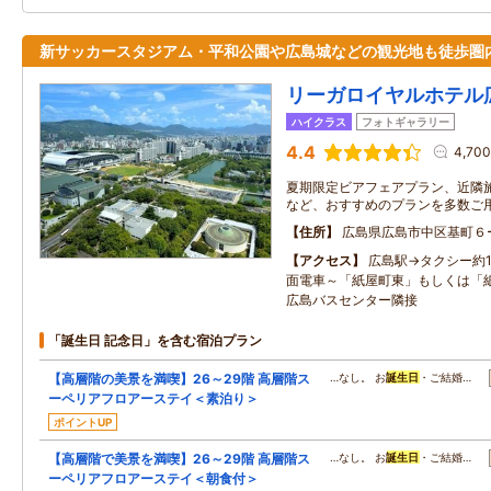
新サッカースタジアム・平和公園や広島城などの観光地も徒歩圏
リーガロイヤルホテル
ハイクラス
フォトギャラリー
4.4
4,70
夏期限定ビアフェアプラン、近隣
など、おすすめのプランを多数ご
住所
広島県広島市中区基町６
アクセス
広島駅→タクシー約
面電車～「紙屋町東」もしくは「
広島バスセンター隣接
「誕生日 記念日」を含む宿泊プラン
【高層階の美景を満喫】26～29階 高層階ス
…なし。 お
誕生日
・ご結婚…
ーペリアフロアーステイ＜素泊り＞
ポイントUP
【高層階で美景を満喫】26～29階 高層階ス
…なし。 お
誕生日
・ご結婚…
ーペリアフロアーステイ＜朝食付＞