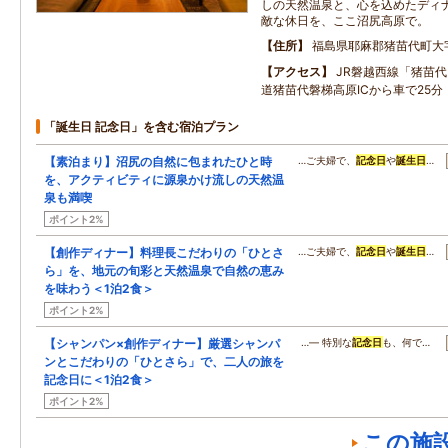
しの天然温泉と、心を込めたディ
敵な休日を、ここ沼尻高原で。
住所
福島県耶麻郡猪苗代町大
アクセス
JR磐越西線「猪苗
道猪苗代磐梯高原ICから車で25分
「誕生日 記念日」を含む宿泊プラン
【素泊まり】沼尻の自然に包まれたひと時
…ご夫婦で、
記念日
や
誕生日
…
を、アクティビティに源泉かけ流しの天然温
泉も満喫
ポイント2%
【創作ディナー】料理長こだわりの「ひとさ
…ご夫婦で、
記念日
や
誕生日
…
ら」を、地元の旬彩と天然温泉で自然の恵み
を味わう＜1泊2食＞
ポイント2%
【シャンパン×創作ディナー】厳選シャンパ
…― 特別な
記念日
も、何で…
ンとこだわりの「ひとさら」で、二人の旅を
記念日に＜1泊2食＞
ポイント2%
この施