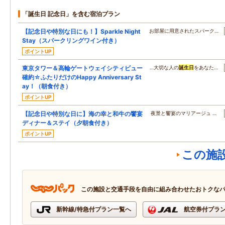
「誕生日 記念日」を含む宿泊プラン
【記念日や特別な日にも！】Sparkle Night
お部屋に用意されたスパーク…
Stay（スパークリングワイン付き）
ポイントUP
東京タワー＆高輪ゲートウェイシティビュー
…大切な人の
誕生日
をあなた…
確約☆ふたりだけのHappy Anniversary St
ay！（朝食付き）
ポイントUP
【記念日や特別な日に】海の幸と和牛の饗宴
夜景と饗宴のマリアージュ …
ディナー＆ステイ（夕朝食付き）
ポイントUP
この施
この施設と交通手段を自由に組み合わせたおトクな
新幹線/特急付プラン一覧へ
航空券付プラ