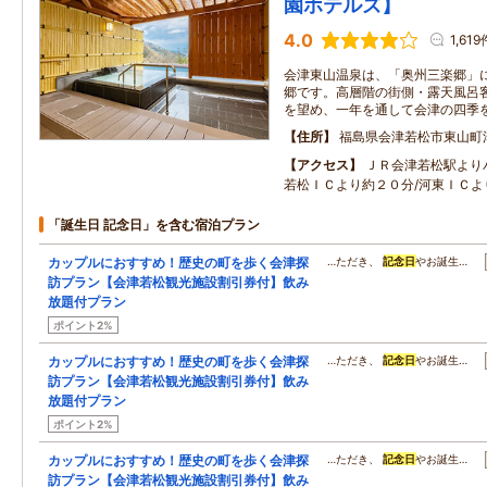
園ホテルズ】
4.0
1,619
会津東山温泉は、「奥州三楽郷」
郷です。高層階の街側・露天風呂
を望め、一年を通して会津の四季
住所
福島県会津若松市東山町
アクセス
ＪＲ会津若松駅より
若松ＩＣより約２０分/河東ＩＣよ
「誕生日 記念日」を含む宿泊プラン
カップルにおすすめ！歴史の町を歩く会津探
…ただき、
記念日
やお誕生…
訪プラン【会津若松観光施設割引券付】飲み
放題付プラン
ポイント2%
カップルにおすすめ！歴史の町を歩く会津探
…ただき、
記念日
やお誕生…
訪プラン【会津若松観光施設割引券付】飲み
放題付プラン
ポイント2%
カップルにおすすめ！歴史の町を歩く会津探
…ただき、
記念日
やお誕生…
訪プラン【会津若松観光施設割引券付】飲み