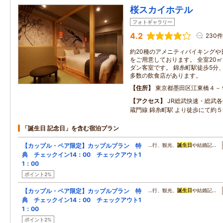
桜スカイホテル
フォトギャラリー
4.2
230件
約20種のアメニティバイキングや
をご用意しております。 全室20
ダン客室です。 錦糸町駅徒歩5分
多数の飲食店があります。
住所
東京都墨田区江東橋４－
アクセス
JR総武快速・総武
蔵門線 錦糸町駅 より徒歩にて約５
「誕生日 記念日」を含む宿泊プラン
【カップル・ペア限定】カップルプラン 特
…行、観光、
誕生日
や結婚記…
典 チェックイン14：00 チェックアウト1
1：00
ポイント2%
【カップル・ペア限定】カップルプラン 特
…行、観光、
誕生日
や結婚記…
典 チェックイン14：00 チェックアウト1
1：00
ポイント2%