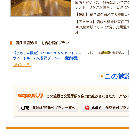
圏内とビジネス・観光においてア
ソフトドリンクが無料サービスに
住所
福岡県久留米市天神町１
アクセス
西鉄久留米駅東口広
JR久留米駅より車で5分。九州道久
分
「誕生日 記念日」を含む宿泊プラン
【じゃらん限定】12:00チェックアウト～ス
…す。 お
誕生日
や結婚記…
ウィートルームで贅沢プラン～ 宿泊税別
ポイントUP
この施
この施設と交通手段を自由に組み合わせたおトクな
新幹線/特急付プラン一覧へ
航空券付プラ