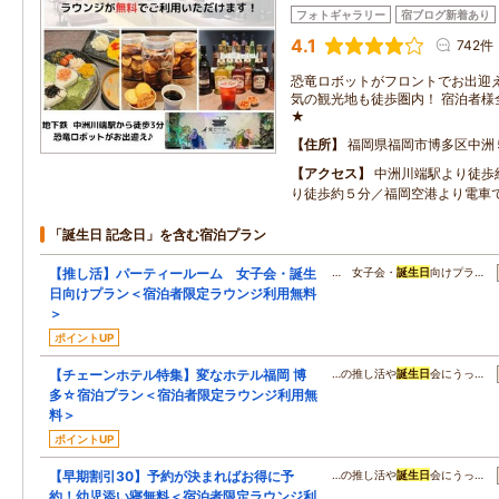
フォトギャラリー
宿ブログ新着あり
4.1
742件
恐竜ロボットがフロントでお出迎え
気の観光地も徒歩圏内！ 宿泊者様
★
住所
福岡県福岡市博多区中洲
アクセス
中洲川端駅より徒歩
り徒歩約５分／福岡空港より電車
「誕生日 記念日」を含む宿泊プラン
【推し活】パーティールーム 女子会・誕生
… 女子会・
誕生日
向けプラ…
日向けプラン＜宿泊者限定ラウンジ利用無料
＞
ポイントUP
【チェーンホテル特集】変なホテル福岡 博
…の推し活や
誕生日
会にうっ…
多☆宿泊プラン＜宿泊者限定ラウンジ利用無
料＞
ポイントUP
【早期割引30】予約が決まればお得に予
…の推し活や
誕生日
会にうっ…
約！幼児添い寝無料＜宿泊者限定ラウンジ利