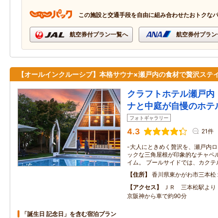
この施設と交通手段を自由に組み合わせたおトクな
航空券付プラン一覧へ
航空券付プラン
【オールインクルーシブ】本格サウナ×瀬戸内の食材で贅沢ステ
クラフトホテル瀬戸内
ナと中庭が自慢のホテ
フォトギャラリー
4.3
21件
-大人にときめく贅沢を、瀬戸内ロ
ックな三角屋根が印象的なチャペ
イム。 プールサイドでは、カクテ
住所
香川県東かがわ市三本松
アクセス
ＪＲ 三本松駅より
京阪神から車で約90分
「誕生日 記念日」を含む宿泊プラン