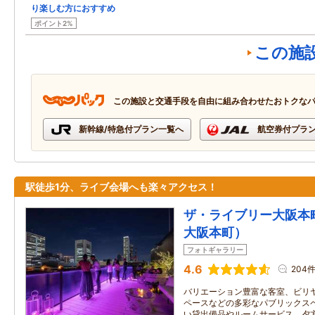
り楽しむ方におすすめ
ポイント2%
この施
この施設と交通手段を自由に組み合わせたおトクな
新幹線/特急付プラン一覧へ
航空券付プラ
駅徒歩1分、ライブ会場へも楽々アクセス！
ザ・ライブリー大阪本町（T
大阪本町）
フォトギャラリー
4.6
204
バリエーション豊富な客室、ビリ
ペースなどの多彩なパブリックス
い貸出備品やルームサービス、夕