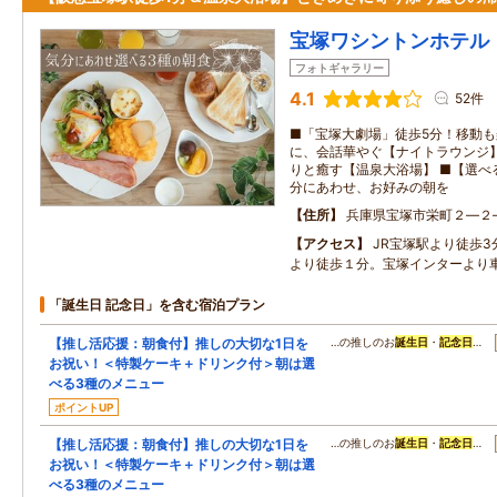
宝塚ワシントンホテル
フォトギャラリー
4.1
52件
■「宝塚大劇場」徒歩5分！移動も
に、会話華やぐ【ナイトラウンジ】
りと癒す【温泉大浴場】 ■【選べ
分にあわせ、お好みの朝を
住所
兵庫県宝塚市栄町２―２
アクセス
JR宝塚駅より徒歩
より徒歩１分。宝塚インターより車
「誕生日 記念日」を含む宿泊プラン
【推し活応援：朝食付】推しの大切な1日を
…の推しのお
誕生日
・
記念日
…
お祝い！＜特製ケーキ＋ドリンク付＞朝は選
べる3種のメニュー
ポイントUP
【推し活応援：朝食付】推しの大切な1日を
…の推しのお
誕生日
・
記念日
…
お祝い！＜特製ケーキ＋ドリンク付＞朝は選
べる3種のメニュー