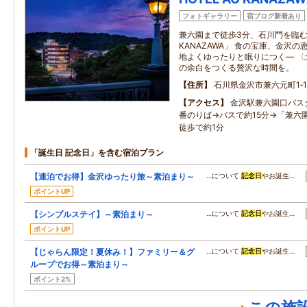
フォトギャラリー
宿ブログ新着あり
兼六園まで徒歩3分、石川門を臨む全1
KANAZAWA」 食の宝庫、金沢
地よくゆったりと眠りにつく― 〈
の余白をつくる贅沢な時間を。
住所
石川県金沢市兼六元町1‐1
アクセス
金沢駅兼六園口バス
番のりば→バスで約15分→「兼六
徒歩で約1分
「誕生日 記念日」を含む宿泊プラン
【連泊でお得】金沢ゆったり旅～素泊まり～
…について
記念日
やお誕生…
ポイントUP
【シンプルステイ】～素泊まり～
…について
記念日
やお誕生…
ポイントUP
【じゃらん限定！夏休み！】ファミリー＆グ
…について
記念日
やお誕生…
ループでお得～素泊まり～
ポイント2%