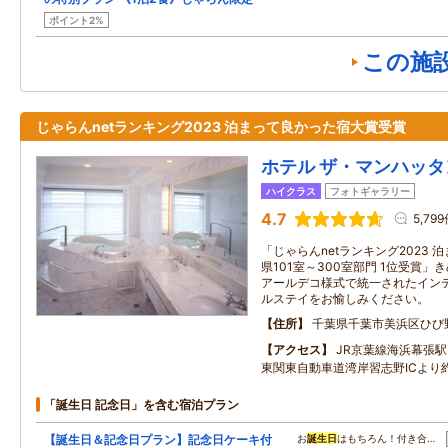
ポイント2%
この施
じゃらんnetランキング2023 泊まって良かった宿大賞受賞
ホテル ザ・マンハッタ
ハイクラス
フォトギャラリー
4.7
5,79
「じゃらんnetランキング2023 
県101室～300室部門 1位受賞
アールデコ様式で統一されたイン
ルステイをお愉しみください。
住所
千葉県千葉市美浜区ひび野2
アクセス
JR京葉線海浜幕張
東関東自動車道湾岸習志野ICより
「誕生日 記念日」を含む宿泊プラン
【誕生日＆記念日プラン】記念日ケーキ付
お
誕生日
はもちろん！付き合…