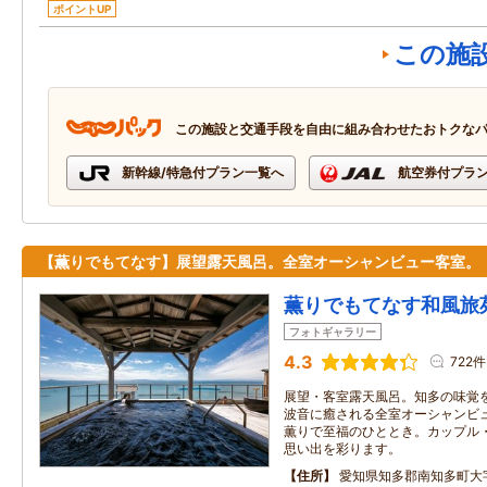
ポイントUP
この施
この施設と交通手段を自由に組み合わせたおトクな
新幹線/特急付プラン一覧へ
航空券付プラ
【薫りでもてなす】展望露天風呂。全室オーシャンビュー客室。
薫りでもてなす和風旅
フォトギャラリー
4.3
722件
展望・客室露天風呂。知多の味覚
波音に癒される全室オーシャンビ
薫りで至福のひととき。カップル
思い出を彩ります。
住所
愛知県知多郡南知多町大