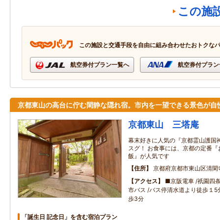
この施
この施設と交通手段を自由に組み合わせたおトクな
航空券付プラン一覧へ
航空券付プラン
京都東山の高台に佇む閑静な隠れ宿。市内を一望できる景色が自
京都東山 三塔庵
幕末好きに人気の『京都霊山護国
スグ！ お食事には、京都の定番『
飯』が人気です
住所
京都府京都市東山区清閑
アクセス
■京阪電車 /祇園四
市バス /バス停清水道より徒歩１
歩3分
「誕生日 記念日」を含む宿泊プラン