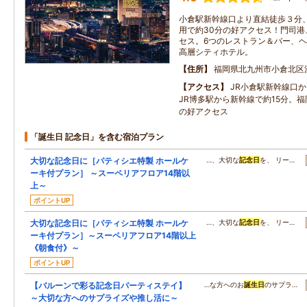
小倉駅新幹線口より直結徒歩３分
用で約30分の好アクセス！門司
セス。6つのレストラン＆バー、
高層シティホテル。
住所
福岡県北九州市小倉北区
アクセス
JR小倉駅新幹線口
JR博多駅から新幹線で約15分。福
の好アクセス
「誕生日 記念日」を含む宿泊プラン
大切な記念日に［パティシエ特製 ホールケ
…、大切な
記念日
を、 リー…
ーキ付プラン］ ～スーペリアフロア14階以
上～
ポイントUP
大切な記念日に［パティシエ特製 ホールケ
…、大切な
記念日
を、 リー…
ーキ付プラン］～スーペリアフロア14階以上
《朝食付》～
ポイントUP
【バルーンで彩る記念日パーティステイ】
…な方へのお
誕生日
のサプラ…
～大切な方へのサプライズや推し活に～