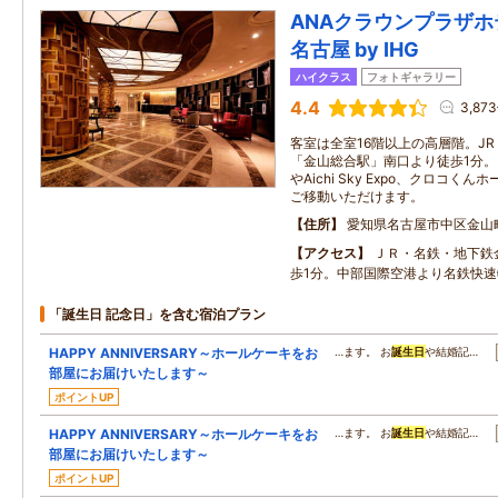
ANAクラウンプラザ
名古屋 by IHG
ハイクラス
フォトギャラリー
4.4
3,87
客室は全室16階以上の高層階。J
「金山総合駅」南口より徒歩1分。
やAichi Sky Expo、クロコ
ご移動いただけます。
住所
愛知県名古屋市中区金山町1
アクセス
ＪＲ・名鉄・地下鉄
歩1分。中部国際空港より名鉄快速
「誕生日 記念日」を含む宿泊プラン
HAPPY ANNIVERSARY～ホールケーキをお
…ます。 お
誕生日
や結婚記…
部屋にお届けいたします～
ポイントUP
HAPPY ANNIVERSARY～ホールケーキをお
…ます。 お
誕生日
や結婚記…
部屋にお届けいたします～
ポイントUP