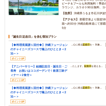
ビーチ＆プールも利用無料！季節
ラウンジ、カラオケ90分無料、ヨ
住所
沖縄県うるま市石川伊波5
アクセス
那覇空港より国道5
面へ約50分 沖縄自動車道にて那覇
5分
「誕生日 記念日」を含む宿泊プラン
【◆料理長菜譜１回付◆】沖縄フュージョン
…心に残る
記念日
を～ 対象…
のチャイニーズコースで極上のひととき＜2
泊～＞
ポイントUP
【アニバーサリー】結婚記念日・誕生日・ご
…たします。
記念日
を迎える…
長寿 お祝いはココガーデンで！飲茶三昧デ
ィナー＜2食付＞
ポイントUP
【◆料理長菜譜１回付◆】沖縄フュージョン
…心に残る
記念日
を～ 対象…
のチャイニーズコースで極上のひととき＜2
泊～＞
ポイントUP