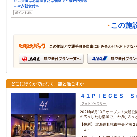
☆ご夕食はお部屋または個室で～瀬戸内会席
～≪夕朝食付≫
ポイント2%
この施
この施設と交通手段を自由に組み合わせたおトクな
航空券付プラン一覧へ
航空券付プラン
どこに行くかではなく、誰と過ごすか
４１ＰＩＥＣＥＳ Ｓ
フォトギャラリー
2021年8月10日オープン！大通
の広々したお部屋で、大切な方々
住所
北海道札幌市中央区南２
－４１