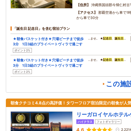
住所
沖縄県国頭郡今帰仁村古
アクセス
那覇空港から車で1時
から車で30分
「誕生日 記念日」を含む宿泊プラン
★朝食バスケット付き★穴場ビーチまで徒歩
…ませ。 ★
記念日
、
誕生日
…
3分 1日3組のプライベートヴィラで過ごす
ポイント2%
★朝食バスケット付き★穴場ビーチまで徒歩
…ませ。 ★
記念日
、
誕生日
…
3分 1日3組のプライベートヴィラで過ごす
ポイント2%
この施
朝食クチコミ4.8点の高評価！タワーフロア宿泊限定の朝食が人
リーガロイヤルホテル
ハイクラス
フォトギャラリー
4.6
2,22