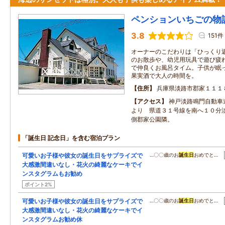
ペンションいちごの物
3.8
151件
オーナーのこだわりは「ひっくり
のお散歩や、幼児用玩具で遊び疲
で仲良くお風呂タイム。子供が眠
果実酒で大人の時間を。
住所
兵庫県淡路市郡家１１１
アクセス
神戸淡路鳴門自動車
より 県道３１号線を南へ１０分
側郡家公園隣。
「誕生日 記念日」を含む宿泊プラン
可愛いお子様や彼女の誕生日をサプライズで
…〇〇歳のお
誕生日
おめでと…
大感激間違いなし・花火の綺麗なケーキでイ
ンスタグラムもお勧め
ポイント2%
可愛いお子様や彼女の誕生日をサプライズで
…〇〇歳のお
誕生日
おめでと…
大感激間違いなし・花火の綺麗なケーキでイ
ンスタグラムお勧め休