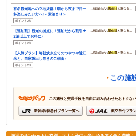
有名観光地への立地抜群！朝から夜まで目一
…宿泊日がお
誕生日
と重なる…
杯楽しみたい方へ♪＜素泊まり＞
ポイント2%
【連泊割】観光の拠点に！連泊だから割引★
…宿泊日がお
誕生日
と重なる…
2泊以上でお得に♪
ポイント2%
【人気プラン】毎朝炊き立てのつやつや近江
…宿泊日がお
誕生日
と重なる…
米と、自家製出し巻きのご朝食♪
ポイント2%
この施
この施設と交通手段を自由に組み合わせたおトクな
新幹線/特急付プラン一覧へ
航空券付プラ
海辺のサンセットは格別。大人も子供も楽しめるアイテム満載！