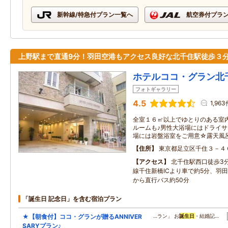
新幹線/特急付プラン一覧へ
航空券付プラ
上野駅まで直通9分！羽田空港もアクセス良好な北千住駅徒歩３
ホテルココ・グラン北
フォトギャラリー
4.5
1,963
全室１６㎡以上でゆとりのある室
ルームも♪男性大浴場にはドライ
場には岩盤浴室をご用意☆露天風
住所
東京都足立区千住３－４
アクセス
北千住駅西口徒歩3
線千住新橋ICより車で約5分、羽
から直行バス約50分
「誕生日 記念日」を含む宿泊プラン
★【朝食付】ココ・グランが贈るANNIVER
…ラン」 お
誕生日
・結婚記…
SARYプラン♪