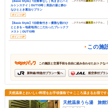
【Basic Style】1泊食事なし｜気ままにハミ
…クテルやお
誕生日
カクテル…
ルトンステイ｜OUT10時｜美肌の湯と静か
なひととき素泊りプラン
ポイントUP
【Basic Style】1泊朝食付き～優雅な朝のひ
…クテルやお
誕生日
カクテル…
とときを～地産地消にこだわったブレックフ
ァスト｜OUT10時
ポイントUP
この施
この施設と交通手段を自由に組み合わせたおトクな
新幹線/特急付プラン一覧へ
航空券付プラ
天然温泉とおいしい料理をお手頃価格で☆こころ温まるお宿です
天然温泉うら湯 旅館