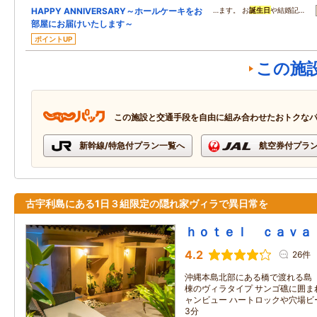
HAPPY ANNIVERSARY～ホールケーキをお
…ます。 お
誕生日
や結婚記…
部屋にお届けいたします～
ポイントUP
この施
この施設と交通手段を自由に組み合わせたおトクな
新幹線/特急付プラン一覧へ
航空券付プラ
古宇利島にある1日３組限定の隠れ家ヴィラで異日常を
ｈｏｔｅｌ ｃａｖａ
4.2
26件
沖縄本島北部にある橋で渡れる島
棟のヴィラタイプ サンゴ礁に囲ま
ャンビュー ハートロックや穴場ビ
3分