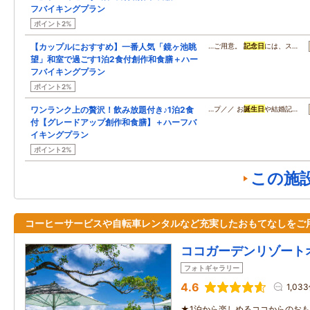
フバイキングプラン
ポイント2%
【カップルにおすすめ】一番人気「鏡ヶ池眺
…ご用意。
記念日
には、ス…
望」和室で過ごす1泊2食付創作和食膳＋ハー
フバイキングプラン
ポイント2%
ワンランク上の贅沢！飲み放題付き♪1泊2食
…プ／／ お
誕生日
や結婚記…
付【グレードアップ創作和食膳】＋ハーフバ
イキングプラン
ポイント2%
この施
コーヒーサービスや自転車レンタルなど充実したおもてなしをご
ココガーデンリゾート
フォトギャラリー
4.6
1,03
★1泊から楽しめるココからのお