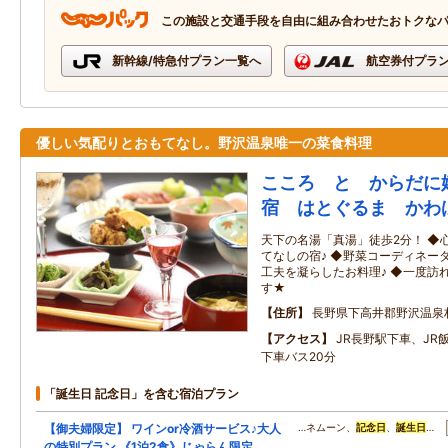
この施設と交通手段を自由に組み合わせたおトクな
新幹線/特急付プラン一覧へ
航空券付プラ
優しい気配りとおもてなし。野沢温泉唯一の菜食料理
こころ と からだに
宿 はとぐるま かわ
天下の名湯「真湯」徒歩2分！ ◆
てなしの宿♪ ◆野菜コーディネー
工夫を凝らしたお料理♪ ◆一度訪
す★
住所
長野県下高井郡野沢温泉
アクセス
JR長野駅下車、JR
下車バス20分
「誕生日 記念日」を含む宿泊プラン
【御夫婦限定】 ワインor冷酒サービス♪大人
…ネムーン、
記念日
、
誕生日
…
の特別プラン 《1泊2食》じゃらん限定