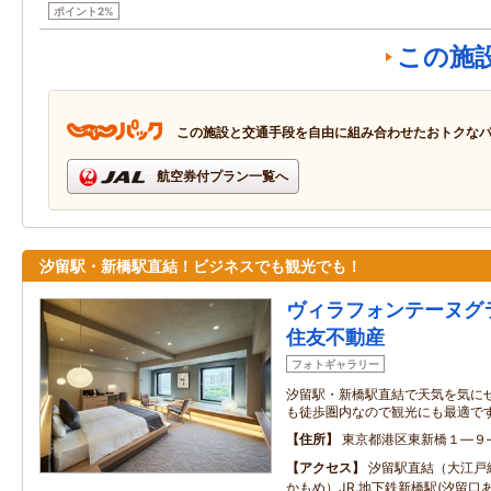
ポイント2%
この施
この施設と交通手段を自由に組み合わせたおトクな
航空券付プラン一覧へ
汐留駅・新橋駅直結！ビジネスでも観光でも！
ヴィラフォンテーヌグ
住友不動産
フォトギャラリー
汐留駅・新橋駅直結で天気を気に
も徒歩圏内なので観光にも最適で
住所
東京都港区東新橋１―９
アクセス
汐留駅直結（大江戸
かもめ）JR.地下鉄新橋駅(汐留口