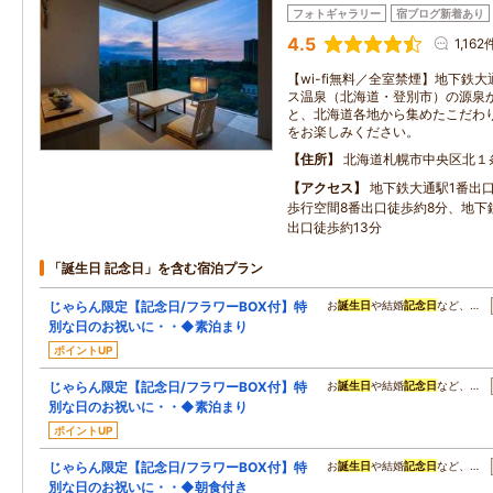
フォトギャラリー
宿ブログ新着あり
4.5
1,162
【wi-fi無料／全室禁煙】地下鉄
ス温泉（北海道・登別市）の源泉
と、北海道各地から集めたこだわ
をお楽しみください。
住所
北海道札幌市中央区北１
アクセス
地下鉄大通駅1番出
歩行空間8番出口徒歩約8分、地下
出口徒歩約13分
「誕生日 記念日」を含む宿泊プラン
じゃらん限定【記念日/フラワーBOX付】特
お
誕生日
や結婚
記念日
など、…
別な日のお祝いに・・◆素泊まり
ポイントUP
じゃらん限定【記念日/フラワーBOX付】特
お
誕生日
や結婚
記念日
など、…
別な日のお祝いに・・◆素泊まり
ポイントUP
じゃらん限定【記念日/フラワーBOX付】特
お
誕生日
や結婚
記念日
など、…
別な日のお祝いに・・◆朝食付き