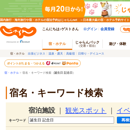
国内旅行・海外旅行や宿・ホテルの宿泊予約はじゃらんnet ～日本最大級の宿・ホテル予約サイト
こんにちは♪ゲストさん
ログイン
会員登録
じゃらんパック
宿・ホテル
遊び・体験
（交通＋宿泊）
宿・ホテル
出張ビジネス
温泉・露天
高級宿
日帰り・デイユース
ポイントがたまる・つかえる
宿・ホテル
> 宿名・キーワード検索（
誕生日 記念日
）
宿名・キーワード検索
宿泊施設
｜
観光スポット
｜
イ
キーワード