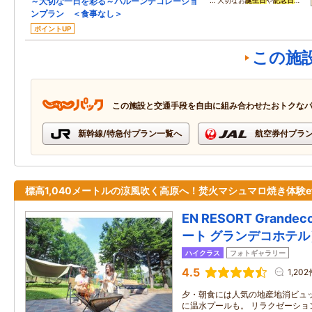
～大切な一日を彩る～バルーンデコレーショ
… 大切なお
誕生日
や
記念日
…
ンプラン ＜食事なし＞
ポイントUP
この施
この施設と交通手段を自由に組み合わせたおトクな
新幹線/特急付プラン一覧へ
航空券付プラ
標高1,040メートルの涼風吹く高原へ！焚火マシュマロ焼き体験et
EN RESORT Grande
ート グランデコホテル
ハイクラス
フォトギャラリー
4.5
1,202
夕・朝食には人気の地産地消ビュ
に温水プールも。 リラクゼーショ