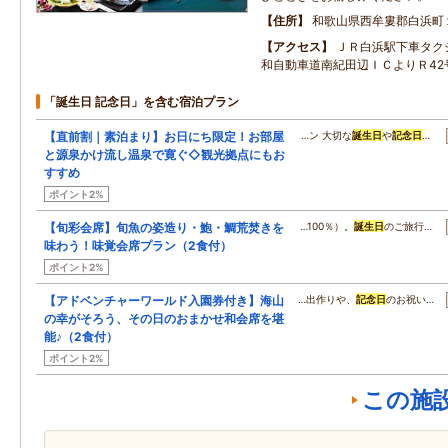
住所
和歌山県西牟婁郡白浜町
アクセス
ＪＲ白浜駅下車タク
和自動車道南紀田辺ＩＣよりＲ42
「誕生日 記念日」を含む宿泊プラン
【直前割｜素泊まり】お日にち限定！お部屋
…ン 大切な
誕生日
や
記念日
…
と源泉かけ流し温泉で寛ぐ◇観光拠点にもお
すすめ
ポイント2%
【旬彩会席】旬魚の姿造り・鮑・鯛荒焚きを
…100％）。
誕生日
のご旅行…
味わう！味覚会席プラン（2食付）
ポイント2%
【アドベンチャーワールド入園券付き】海山
…出作りや、
記念日
のお祝い…
の幸がそろう、その日のおまかせ和会席を堪
能♪（2食付）
ポイント2%
この施