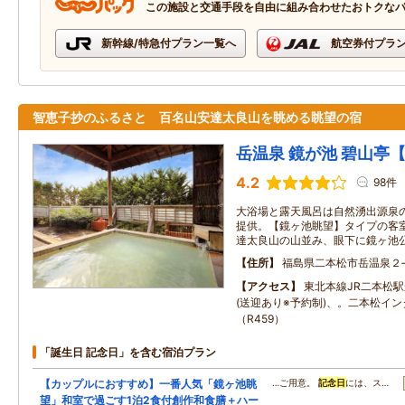
この施設と交通手段を自由に組み合わせたおトクな
新幹線/特急付プラン一覧へ
航空券付プラ
智恵子抄のふるさと 百名山安達太良山を眺める眺望の宿
岳温泉 鏡が池 碧山亭
4.2
98件
大浴場と露天風呂は自然湧出源泉の
提供。【鏡ヶ池眺望】タイプの客
達太良山の山並み、眼下に鏡ヶ池
住所
福島県二本松市岳温泉２
アクセス
東北本線JR二本松駅
(送迎あり※予約制)、。二本松イン
（R459）
「誕生日 記念日」を含む宿泊プラン
【カップルにおすすめ】一番人気「鏡ヶ池眺
…ご用意。
記念日
には、ス…
望」和室で過ごす1泊2食付創作和食膳＋ハー