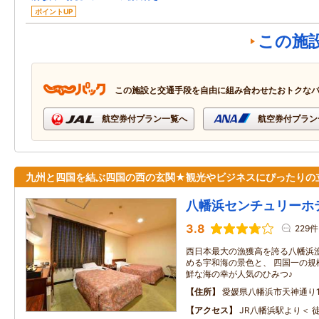
ポイントUP
この施
この施設と交通手段を自由に組み合わせたおトクな
航空券付プラン一覧へ
航空券付プラン
九州と四国を結ぶ四国の西の玄関★観光やビジネスにぴったりの
八幡浜センチュリーホ
3.8
229件
西日本最大の漁獲高を誇る八幡浜漁
める宇和海の景色と、 四国一の規
鮮な海の幸が人気のひみつ♪
住所
愛媛県八幡浜市天神通り1-
アクセス
JR八幡浜駅より＜ 