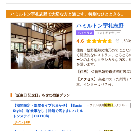
ハミルトン宇礼志野で大切な方と過ごす、特別なひとときを。
ハミルトン宇礼志野
ハイクラス
フォトギャラリー
4.6
1,53
佐賀・嬉野近郊の地元の旬にこだ
く開放的なレストラン、とろとろ
ーンのようなクラシカルな内装。
を誘います。
住所
佐賀県嬉野市嬉野町岩屋
アクセス
高速バス（九州号）
車。インターより７分。
「誕生日 記念日」を含む宿泊プラン
【期間限定・部屋タイプおまかせ】【Basic
…クテルやお
誕生日
カクテル…
Style】1泊食事なし｜洋館で気ままにハミル
トンステイ｜OUT10時
ポイントUP