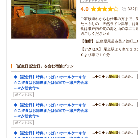
フォトギャラリー
4.0
332
ご家族連れからお仕事の方まで、
たっぷりの「天然ラドン温泉」は
食は瀬戸内の旬の海と山の幸に舌
過ごしください☆
住所
広島県尾道市美ノ郷町三成
アクセス
尾道駅より車で１０
Ｃより車で１０分
「誕生日 記念日」を含む宿泊プラン
◆【記念日】特典いっぱい♪ホールケーキ付
…◆◇◆ お
誕生日
やご結婚…
☆ご夕食はお部屋または個室で～瀬戸内会席
～≪夕朝食付≫
ポイント2%
◆【記念日】特典いっぱい♪ホールケーキ付
…◆◇◆ お
誕生日
やご結婚…
☆ご夕食はお部屋または個室で～瀬戸内会席
～≪夕朝食付≫
ポイント2%
◆【記念日】特典いっぱい♪ホールケーキ付
…◆◇◆ お
誕生日
やご結婚…