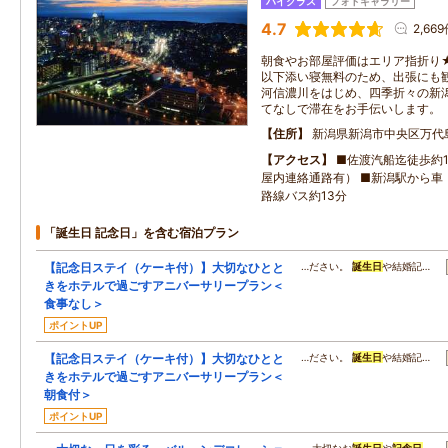
ハイクラス
フォトギャラリー
4.7
2,66
朝食やお部屋評価はエリア指折り
以下添い寝無料のため、出張にも
河信濃川をはじめ、四季折々の新
てなしで滞在をお手伝いします。
住所
新潟県新潟市中央区万代
アクセス
■佐渡汽船迄徒歩約1
屋内連絡通路有） ■新潟駅から車
路線バス約13分
「誕生日 記念日」を含む宿泊プラン
【記念日ステイ（ケーキ付）】大切なひとと
…ださい。
誕生日
や結婚記…
きをホテルで過ごすアニバーサリープラン＜
食事なし＞
ポイントUP
【記念日ステイ（ケーキ付）】大切なひとと
…ださい。
誕生日
や結婚記…
きをホテルで過ごすアニバーサリープラン＜
朝食付＞
ポイントUP