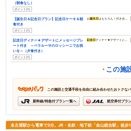
（朝食なし）
ポイント2%
【誕生日＆記念日プラン】記念日ケーキ＆朝
お
誕生日
はもちろん！付き合…
食付き
ポイント2%
記念日ディナー★デザートにメッセージプレ
記念日
ディナー★デザートに…
ート付き ～ベラルーサのロッシーニでお祝
いを～（夕食付き）
ポイント2%
この施
この施設と交通手段を自由に組み合わせたおトクな
新幹線/特急付プラン一覧へ
航空券付プラ
名古屋駅から電車で3分。JR・名鉄・地下鉄「金山総合駅」徒歩