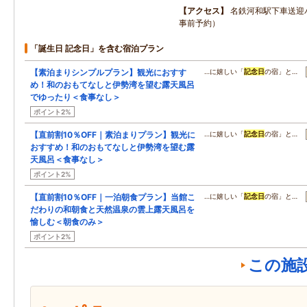
アクセス
名鉄河和駅下車送迎バ
事前予約）
「誕生日 記念日」を含む宿泊プラン
【素泊まりシンプルプラン】観光におすす
…に嬉しい「
記念日
の宿」と…
め！和のおもてなしと伊勢湾を望む露天風呂
でゆったり＜食事なし＞
ポイント2%
【直前割10％OFF｜素泊まりプラン】観光に
…に嬉しい「
記念日
の宿」と…
おすすめ！和のおもてなしと伊勢湾を望む露
天風呂＜食事なし＞
ポイント2%
【直前割10％OFF｜一泊朝食プラン】当館こ
…に嬉しい「
記念日
の宿」と…
だわりの和朝食と天然温泉の雲上露天風呂を
愉しむ＜朝食のみ＞
ポイント2%
この施