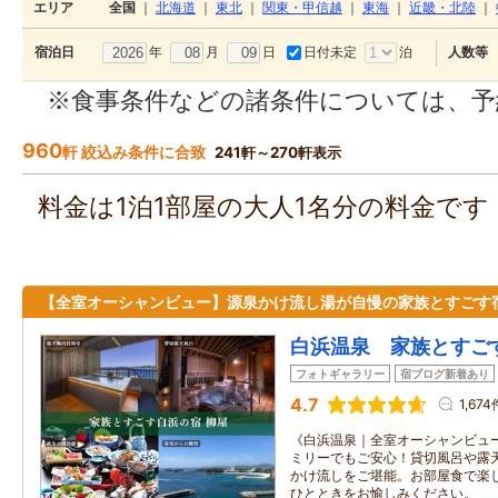
エリア
全国
｜
北海道
｜
東北
｜
関東・甲信越
｜
東海
｜
近畿・北陸
｜
年
月
日
日付未定
泊
宿泊日
人数等
※食事条件などの諸条件については、予
960
軒 絞込み条件に合致
241軒～270軒表示
料金は1泊1部屋の大人1名分の料金で
【全室オーシャンビュー】源泉かけ流し湯が自慢の家族とすごす
白浜温泉 家族とすご
フォトギャラリー
宿ブログ新着あり
4.7
1,674
《白浜温泉｜全室オーシャンビュ
ミリーでもご安心！貸切風呂や露天
かけ流しをご堪能。お部屋食で楽
ひとときをお愉しみください。