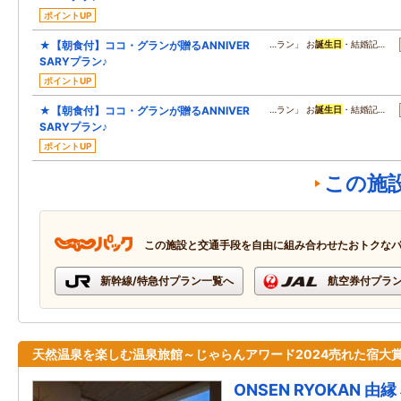
ポイントUP
★【朝食付】ココ・グランが贈るANNIVER
…ラン」 お
誕生日
・結婚記…
SARYプラン♪
ポイントUP
★【朝食付】ココ・グランが贈るANNIVER
…ラン」 お
誕生日
・結婚記…
SARYプラン♪
ポイントUP
この施
この施設と交通手段を自由に組み合わせたおトクな
新幹線/特急付プラン一覧へ
航空券付プラ
天然温泉を楽しむ温泉旅館～じゃらんアワード2024売れた宿大賞
ONSEN RYOKAN 由縁