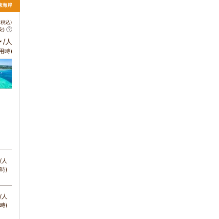
東海岸
税込)
安)
～
/人
用時)
/人
時)
/人
時)