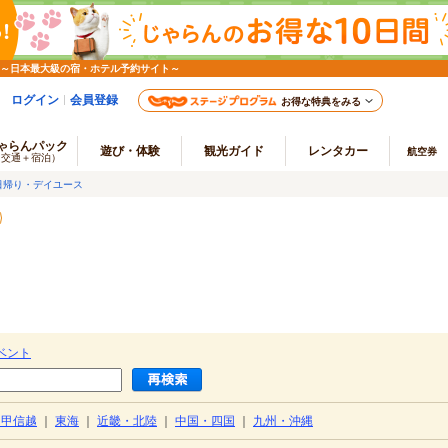
 ～日本最大級の宿・ホテル予約サイト～
ログイン
会員登録
お得な特典をみる
ゃらんパック
遊び・体験
観光ガイド
レンタカー
航空券
（交通＋宿泊）
日帰り・デイユース
ベント
・甲信越
｜
東海
｜
近畿・北陸
｜
中国・四国
｜
九州・沖縄