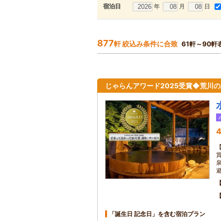
年
月
日
宿泊日
877
軒 絞込み条件に合致
61軒～90軒
じゃらんアワード2025受賞◆荒川
4
「誕生日 記念日」を含む宿泊プラン