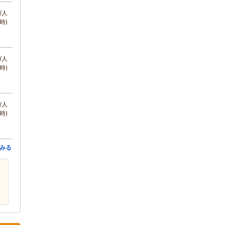
/人
時)
/人
時)
/人
時)
みる