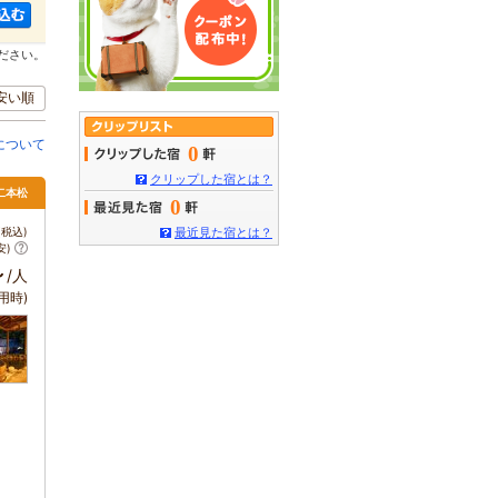
ださい。
安い順
について
0
クリップした宿とは？
・二本松
0
税込)
最近見た宿とは？
安)
～
/人
用時)