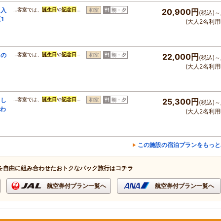
ク入
…客室では、
誕生日
や
記念日
…
和室
朝・夕
20,900円
(税込)～
1
(大人2名利用
しの
…客室では、
誕生日
や
記念日
…
和室
朝・夕
22,000円
(税込)～
(大人2名利用
くし
…客室では、
誕生日
や
記念日
…
和室
朝・夕
25,300円
(税込)～
味わ
(大人2名利用
この施設の宿泊プランをもっと
を自由に組み合わせたおトクなパック旅行はコチラ
航空券付プラン一覧へ
航空券付プラン一覧へ