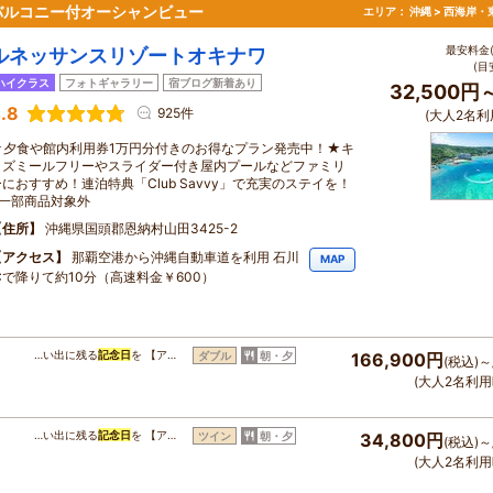
バルコニー付オーシャンビュー
エリア：
沖縄 > 西海岸・
最安料金(
ルネッサンスリゾートオキナワ
(目
ハイクラス
フォトギャラリー
宿ブログ新着あり
32,500円
.8
925件
(大人2名利
★夕食や館内利用券1万円分付きのお得なプラン発売中！★キ
ッズミールフリーやスライダー付き屋内プールなどファミリ
ーにおすすめ！連泊特典「Club Savvy」で充実のステイを！
※一部商品対象外
住所
沖縄県国頭郡恩納村山田3425-2
アクセス
那覇空港から沖縄自動車道を利用 石川
MAP
ICで降りて約10分（高速料金￥600）
…い出に残る
記念日
を 【ア…
ダブル
朝・夕
166,900円
(税込)～
(大人2名利用
…い出に残る
記念日
を 【ア…
ツイン
朝・夕
34,800円
(税込)～
(大人2名利用