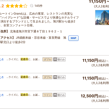
11,150円
.2
145件
(大人2名利
｢ルートインGrand｣は、広めの客室、レストランの充実な
ど“ハイグレード”な設備・サービスでより快適なホテルライフ
を演出するブランドとして生まれました。旭川駅から徒歩2
分、全室コンフォート仕様。
住所
北海道旭川市宮下通８丁目１９６２－１
アクセス
JR函館本線・宗谷本線・富良野線 旭
MAP
川駅北口より徒歩2分
♪1
…ライズに、
記念日
に、お誕…
ダブル
朝のみ
11,150円
(税込)～
(大人2名利用
♪1
…ライズに、
記念日
に、お誕…
ダブル
朝のみ
11,150円
(税込)～
(大人2名利用
♪1
…ライズに、
記念日
に、お誕…
ツイン
朝のみ
12,500円
(税込)～
(大人2名利用