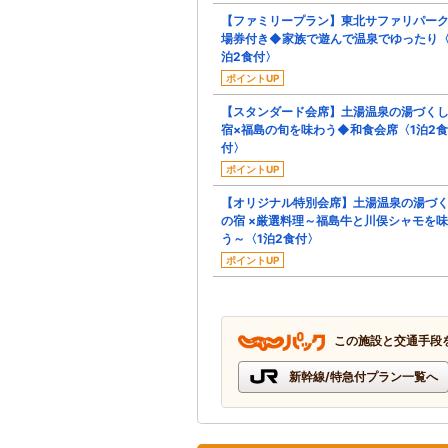
【ファミリープラン】東北サファリパー
場券付き◆家族で遊んで温泉でゆったり〈
泊2食付〉
ポイントUP
【スタンダード会席】土湯温泉の湯づく
宿×福島の旬を味わう◆和食会席〈1泊2食
付〉
ポイントUP
【オリジナル特別会席】土湯温泉の湯づ
の宿 ×厳選料理～福島牛と川俣シャモを
う～〈1泊2食付〉
ポイントUP
この施設と交通手段
新幹線/特急付プラン一覧へ