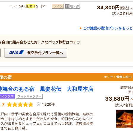
…い出に残る
記念日
を 【ア…
ツイン
朝・夕
34,800円
(税込)～
(大人2名利用
この施設の宿泊プランをもっと
を自由に組み合わせたおトクなパック旅行はコチラ
航空券付プラン一覧へ
後の宿
エリア：
愛媛 > 松
最安料金(
能舞台のある宿 風姿花伝 大和屋本店
(目
ハイクラス
フォトギャラリー
33,880円
.7
1,320件
(大人2名利
瀬戸内・伊予の美食を会席で味わう道後の老舗旅館。名物の
鯛めしをはじめとするこだわりの夕食、蛇口からみかんジュ
ースが出る朝食ビュッフェが口コミでも大好評。道後温泉本
館まで徒歩数十秒。