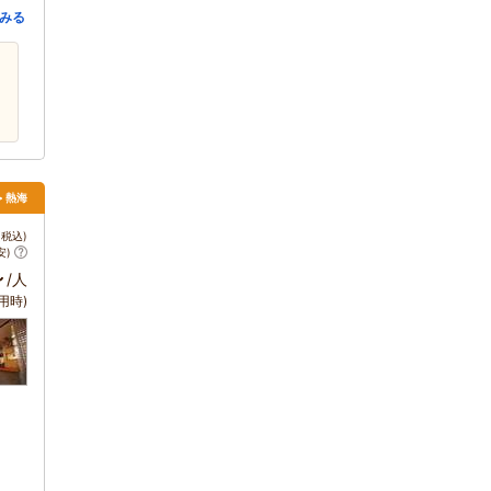
みる
> 熱海
税込)
安)
～
/人
用時)