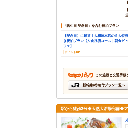
「誕生日 記念日」を含む宿泊プラン
【記念日】に最適！大和屋本店の５大特
き祝泊プラン【夕食祝膳コース｜朝食ビ
フェ】
ポイントUP
この施設と交通手段
新幹線/特急付プラン一覧へ
駅から徒歩2分◆天然大浴場完備◆