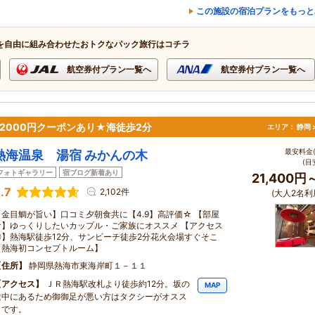
この施設の宿泊プランをもっと
を自由に組み合わせたおトクなパック旅行はコチラ
航空券付プラン一覧へ
航空券付プラン一覧へ
◎！2000円クーポンあり★海徒歩2分
エリア：
静岡 
最安料金(
熱海温泉 湯宿 みかんの木
(目
フォトギャラリー
宿ブログ新着あり
21,400円
.7
2,102件
(大人2名利
【金目鯛が旨い】口コミ夕朝食共に【4.9】高評価☆ 【部屋
食】ゆっくりしたいカップル・ご家族にオススメ 【アクセス
◎】熱海駅徒歩12分、サンビーチ徒歩2分花火会場すぐそこ
【熱海初コンセプトルーム】
住所
静岡県熱海市東海岸町１－１１
アクセス
ＪＲ熱海駅改札より徒歩約12分。坂の
MAP
途中にあるため御御足が悪い方はタクシーがオスス
メです。