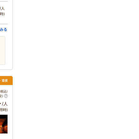
/人
時)
みる
山・道後
税込)
安)
～
/人
用時)