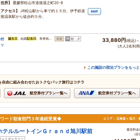
住所
愛媛県松山市道後湯之町20-8
アクセス
JR松山駅から車で約１５分。伊予鉄道
MAP
道後温泉駅から徒歩約５分。
典付
誕生日
、結婚
記念日
、長寿祝…
和室
朝・夕
33,880円
(税込)～
ュッ
(大人2名利用
この施設の宿泊プランをもっと
を自由に組み合わせたおトクなパック旅行はコチラ
航空券付プラン一覧へ
航空券付プラン一覧へ
アワード朝食部門３年連続受賞◆
エリア：
北海道 > 旭川・
最安料金(
ホテルルートインＧｒａｎｄ旭川駅前
(目
フォトギャラリー