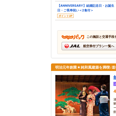
【ANNIVERSARY】結婚記念日・お誕生
日・ご長寿祝い＜2食付＞
ポイントUP
この施設と交通手段
航空券付プラン一覧へ
明治元年創業★純和風建築を満喫♪道
4