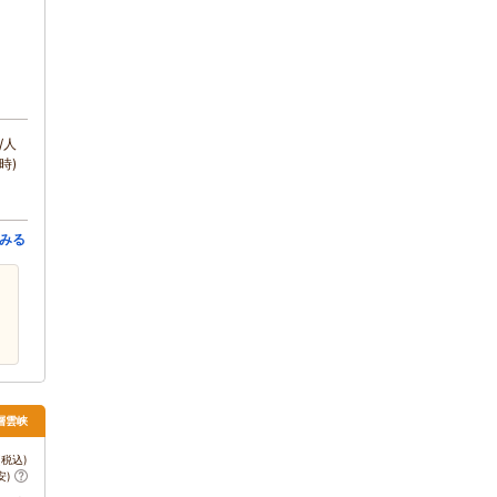
/人
時)
みる
層雲峡
税込)
安)