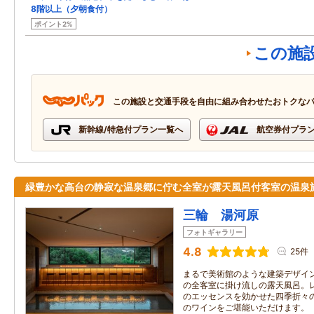
8階以上（夕朝食付）
ポイント2%
この施
この施設と交通手段を自由に組み合わせたおトクな
新幹線/特急付プラン一覧へ
航空券付プラ
緑豊かな高台の静寂な温泉郷に佇む全室が露天風呂付客室の温泉
三輪 湯河原
フォトギャラリー
4.8
25件
まるで美術館のような建築デザイ
の全客室に掛け流しの露天風呂。
のエッセンスを効かせた四季折々
のワインをご堪能いただけます。