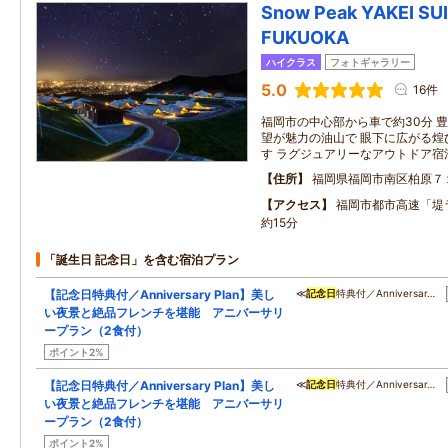
Snow Peak YAKEI S
FUKUOKA
ハイクラス
フォトギャラリー
5.0
16件
福岡市の中心部から車で約30分 
望が魅力の油山で 眼下に広がる煌
す ラグジュアリーなアウトドア宿
住所
福岡県福岡市南区柏原７
アクセス
福岡市都市高速「堤
約15分
「誕生日 記念日」を含む宿泊プラン
【記念日特典付／Anniversary Plan】美し
≪
記念日
特典付／Anniversar…
い夜景と絶品フレンチを堪能 アニバーサリ
ープラン（2食付）
ポイント2%
【記念日特典付／Anniversary Plan】美し
≪
記念日
特典付／Anniversar…
い夜景と絶品フレンチを堪能 アニバーサリ
ープラン（2食付）
ポイント2%