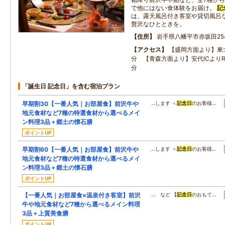
で他にはない食体験をお届け。
記
は、露天風呂付き客室や貸切風呂
贅沢なひとときを。
住所
岩手県八幡平市赤坂田254
アクセス
【盛岡方面より】東北
分 【青森方面より】安代ICよりR
分
「誕生日 記念日」を含む宿泊プラン
早期割30【一番人気｜お部屋食】前沢牛や
…します ＜
記念日
のお客様…
地元食材など7種の特選食材から選べるメイ
ン料理3品＋郷土の懐石膳
ポイントUP
早期割60【一番人気｜お部屋食】前沢牛や
…します ＜
記念日
のお客様…
地元食材など7種の特選食材から選べるメイ
ン料理3品＋郷土の懐石膳
ポイントUP
【一番人気｜お部屋食×温泉付き客室】前沢
… など 【
記念日
のおもて…
牛や地元食材など7種から選べるメイン料理
3品＋上質美食膳
ポイントUP