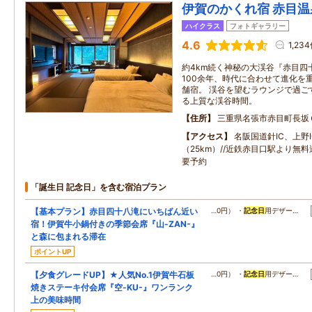
伊賀のかくれ宿 赤目温
ハイクラス
フォトギャラリー
4.6
1,23
約4km続く神秘の大渓谷『赤目四
100余年、時代に合わせて進化を
舗宿。 渓谷を望むラウンジで過ご
る上質な渓谷時間。
住所
三重県名張市赤目町長坂
アクセス
名阪国道針IC、上野I
（25km）//近鉄赤目口駅より無
要予約
「誕生日 記念日」を含む宿泊プラン
【基本プラン】赤目四十八滝にいちばん近い
…0円） ・
記念日
用デザー…
宿！伊賀牛小鍋付きの季節会席『山-ZAN-』
と森に包まれる滞在
ポイントUP
【夕食グレードUP】★人気No.1伊賀牛石板
…0円） ・
記念日
用デザー…
焼きステーキ付会席『空-KU-』ワンランク
上の美味時間