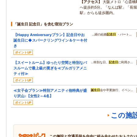
アクセス
大阪メトロ「心斎橋
へ徒歩約5分。「なんば駅」「長
駅」からも徒歩圏内。
「誕生日 記念日」を含む宿泊プラン
【Happy Anniversaryプラン】記念日やお
…婦の結婚
記念日
・パート…
誕生日に◆スパークリングワイン＆ケーキ付
き
ポイントUP
【スイートルーム】ゆったり空間と特別なバ
…特別な日、
記念日
に利用さ…
スルームで最上級の寛ぎを≪ブルガリアメニ
ティ付≫
ポイントUP
≪女子会プラン≫特別アメニティ他特典が盛
誕生日
会や卒業旅行、イベン…
り沢山♪【女性2～4名】
ポイントUP
この施
この施設と交通手段を自由に組み合わせたおトクな