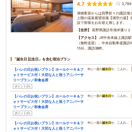
4.7
3,78
湖側客室からは四季折々の諏訪湖
上階の温泉展望浴場【湖空の湯】
設で皆様をお出迎え致します。
住所
長野県諏訪市湖岸通り２
アクセス
JR中央本線上諏訪駅
（無料送迎）。中央自動車道諏訪I
15分。諏訪湖畔。
「誕生日 記念日」を含む宿泊プラン
【ハレの日お祝いプラン】ホールケーキ＆フ
年に一度の
誕生日
や、二人の…
ォトサービス付！大切な人と祝うアニバーサ
リープラン／和食会席
ポイント2%
【ハレの日お祝いプラン】ホールケーキ＆フ
年に一度の
誕生日
や、二人の…
ォトサービス付！大切な人と祝うアニバーサ
リープラン／和食会席
ポイント2%
【ハレの日お祝いプラン】ホールケーキ＆フ
年に一度の
誕生日
や、二人の…
ォトサービス付！大切な人と祝うアニバーサ