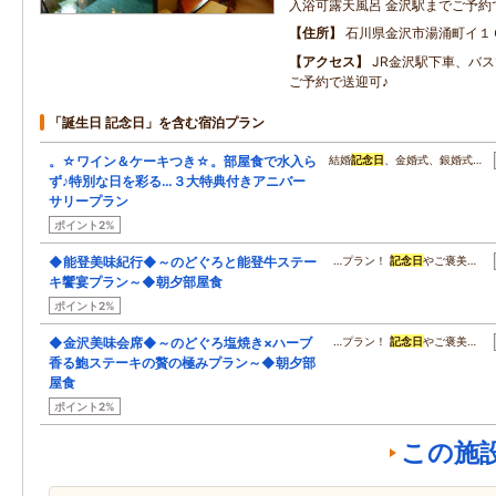
入浴可露天風呂 金沢駅までご予約
住所
石川県金沢市湯涌町イ１
アクセス
JR金沢駅下車、バスで
ご予約で送迎可♪
「誕生日 記念日」を含む宿泊プラン
。☆ワイン＆ケーキつき☆。部屋食で水入ら
結婚
記念日
、金婚式、銀婚式…
ず♪特別な日を彩る…３大特典付きアニバー
サリープラン
ポイント2%
◆能登美味紀行◆～のどぐろと能登牛ステー
…プラン！
記念日
やご褒美…
キ饗宴プラン～◆朝夕部屋食
ポイント2%
◆金沢美味会席◆～のどぐろ塩焼き×ハーブ
…プラン！
記念日
やご褒美…
香る鮑ステーキの贅の極みプラン～◆朝夕部
屋食
ポイント2%
この施