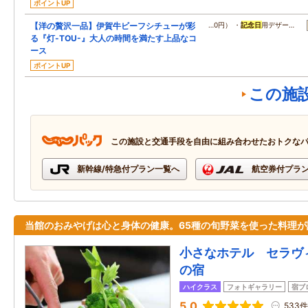
ポイントUP
【洋の贅沢一品】伊賀牛ビーフシチューが彩
…0円） ・
記念日
用デザー…
る『灯-TOU-』大人の時間を満たす上品なコ
ース
ポイントUP
この施
この施設と交通手段を自由に組み合わせたおトクな
新幹線/特急付プラン一覧へ
航空券付プラ
当館のおみやげは心と身体の健康。65種の旬野菜を使った料理が
小さなホテル セラヴ
の宿
ハイクラス
フォトギャラリー
宿ブ
5.0
533件