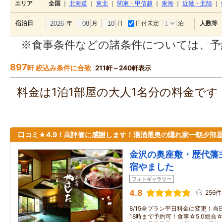
エリア
全国
｜
北海道
｜
東北
｜
関東・甲信越
｜
東海
｜
近畿・北陸
｜
年
月
日
日付未定
泊
宿泊日
人数等
※食事条件などの諸条件については、予
897
軒 絞込み条件に合致
211軒～240軒表示
料金は1泊1部屋の大人1名分の料金で
口コミ★4.9！高評価に感謝します！湯涌最奥の隠れ家━朝夕部
金沢の奥座敷・歴代藩
宿やました
フォトギャラリー
4.8
256件
8/15全プラン平日料金に変更！
18時まで予約可！食事☆5.0総合☆