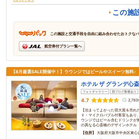
この施
この施設と交通手段を自由に組み合わせたおトクな
航空券付プラン一覧へ
【8月厳選SALE開催中！】ラウンジではビールやスイーツ無料♪
ホテル ザ グランデ心
フォトギャラリー
宿ブログ新着あり
4.7
2,76
【泊まってよかった宿大賞＆売れ
Ｖ・マイクロバブル付客室もあり
ウンジではビール含むドリンクが無
の異なる心斎橋のデザインホテル
住所
大阪府大阪市中央区東心