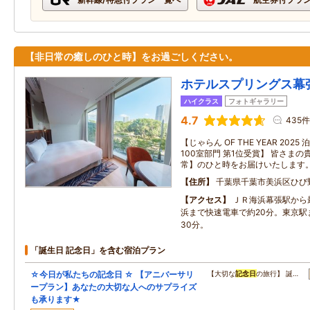
【非日常の癒しのひと時】をお過ごしください。
ホテルスプリングス幕
ハイクラス
フォトギャラリー
4.7
435件
【じゃらん OF THE YEAR 202
100室部門 第1位受賞】 皆さま
常】のひと時をお届けいたします
住所
千葉県千葉市美浜区ひび
アクセス
ＪＲ海浜幕張駅から
浜まで快速電車で約20分。東京駅
30分。
「誕生日 記念日」を含む宿泊プラン
☆今日が私たちの記念日 ☆ 【アニバーサリ
【大切な
記念日
の旅行】 誕…
ープラン】あなたの大切な人へのサプライズ
も承ります★