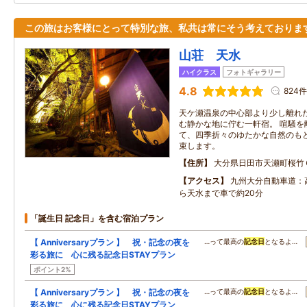
この旅はお客様にとって特別な旅、私共は常にそう考えておりま
山荘 天水
ハイクラス
フォトギャラリー
4.8
824件
天ケ瀬温泉の中心部より少し離れ
む静かな地に佇む一軒宿。 喧騒を
て、四季折々のゆたかな自然のも
束します。
住所
大分県日田市天瀬町桜竹
アクセス
九州大分自動車道：
ら天水まで車で約20分
「誕生日 記念日」を含む宿泊プラン
【 Anniversaryプラン 】 祝・記念の夜を
…って最高の
記念日
となるよ…
彩る旅に 心に残る記念日STAYプラン
ポイント2%
【 Anniversaryプラン 】 祝・記念の夜を
…って最高の
記念日
となるよ…
彩る旅に 心に残る記念日STAYプラン