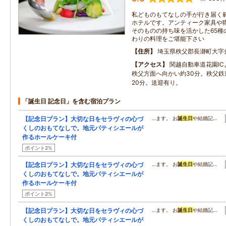
私どものもてなしの手が行き届く
ホテルです。アンティーク家具や
そのものの持ち味を活かした65種
わりの料理をご堪能下さい
住所
埼玉県秩父郡長瀞町大字井
アクセス
関越自動車道花園IC
秩父方面へ向かい約30分。秩父鉄
20分。送迎有り。
「誕生日 記念日」を含む宿泊プラン
【記念日プラン】大切な日をセラヴィの心づ
…ます。 お
誕生日
や結婚記…
くしのおもてなしで。地元パティシエールが
作るホールケーキ付
ポイント2%
【記念日プラン】大切な日をセラヴィの心づ
…ます。 お
誕生日
や結婚記…
くしのおもてなしで。地元パティシエールが
作るホールケーキ付
ポイント2%
【記念日プラン】大切な日をセラヴィの心づ
…ます。 お
誕生日
や結婚記…
くしのおもてなしで。地元パティシエールが