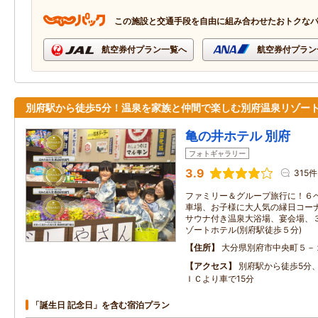
この施設と交通手段を自由に組み合わせたおトクな
航空券付プラン一覧へ
航空券付プラン
別府駅から徒歩5分！温泉を家族と仲間で楽しむ別府温泉リゾー
亀の井ホテル 別府
フォトギャラリー
3.9
315件
ファミリー＆グループ旅行に！６
車場、お子様に大人気の縁日コー
サウナ付き温泉大浴場、宴会場、
ゾートホテル(別府駅徒歩５分)
住所
大分県別府市中央町５－
アクセス
別府駅から徒歩5分
ＩＣより車で15分
「誕生日 記念日」を含む宿泊プラン