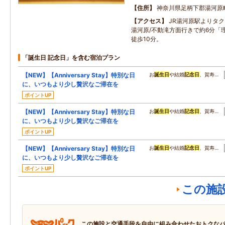
住所
神奈川県足柄下郡湯河原
アクセス
JR湯河原駅よりタ
湯河原/不動滝方面行きで約6分「
徒歩10分。
「誕生日 記念日」を含む宿泊プラン
【NEW】【Anniversary Stay】特別な日
お
誕生日
や結婚
記念日
、賀寿…
に、いつもより少し贅沢なご滞在を
ポイントUP
【NEW】【Anniversary Stay】特別な日
お
誕生日
や結婚
記念日
、賀寿…
に、いつもより少し贅沢なご滞在を
ポイントUP
【NEW】【Anniversary Stay】特別な日
お
誕生日
や結婚
記念日
、賀寿…
に、いつもより少し贅沢なご滞在を
ポイントUP
この施
この施設と交通手段を自由に組み合わせたおトクな