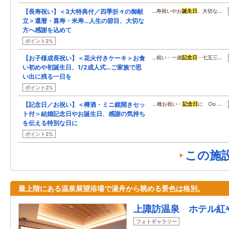
【長寿祝い】＜3大特典付／四季折々の御献
…寿祝いやお
誕生日
、大切な…
立＞還暦・喜寿・米寿…人生の節目、大切な
方へ感謝を込めて
ポイント2%
【お子様成長祝い】＜花火付きケーキ＞お食
…祝い・一歳
記念日
・七五三…
い初めや初誕生日、1/2成人式…ご家族で思
い出に残る一日を
ポイント2%
【記念日／お祝い】＜樽酒・ミニ鏡開きセッ
…種お祝い・
記念日
に ○o …
ト付＞結婚記念日やお誕生日、感謝の気持ち
を伝える特別な日に
ポイント2%
この施
最上階にある温泉展望浴場で湯舟から眺める景色は格別。
上諏訪温泉 ホテル紅
フォトギャラリー