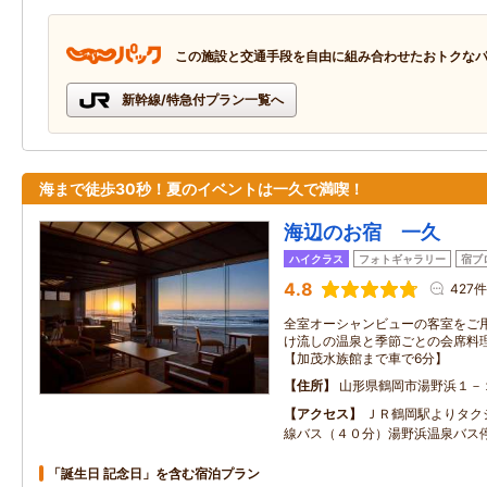
この施設と交通手段を自由に組み合わせたおトクな
新幹線/特急付プラン一覧へ
海まで徒歩30秒！夏のイベントは一久で満喫！
海辺のお宿 一久
ハイクラス
フォトギャラリー
宿ブ
4.8
427件
全室オーシャンビューの客室をご
け流しの温泉と季節ごとの会席料
【加茂水族館まで車で6分】
住所
山形県鶴岡市湯野浜１－
アクセス
ＪＲ鶴岡駅よりタク
線バス（４０分）湯野浜温泉バス
「誕生日 記念日」を含む宿泊プラン