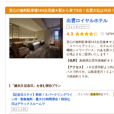
安心の無料駐車場143台完備★駅から車で5分！出雲大社は15分
出雲ロイヤルホテル
フォトギャラリー
4.3
1,67
安心の無料駐車場143台完備★サ
「スーペリアツイン」、ホテルス
機能シャワーブース」のある新ス
心地よさをご提供いたします！
住所
島根県出雲市渡橋町８３
アクセス
ＪＲ出雲市駅より約
バスで約５分。山陰道斐川ＩＣよ
ス経由約１５分。
「誕生日 記念日」を含む宿泊プラン
【記念日ステイ】乾杯！スパークリングワイ
…でくつろぐ
記念日
限定プラ…
ン付・朝食無料・最大22時間滞在！特別な
日はデラックスルームで
ポイント2%