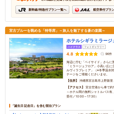
新幹線/特急付プラン一覧へ
航空券付プラ
宮古ブルーを眺める「特等席」～旅人を魅了する蒼の楽園～
ホテルシギラミラージ
ハイクラス
フォトギャラリー
4.8
96件
海辺に佇む「ベイサイド」さらに
「ミラージュフロア」小高い丘に
ルヴィラプレミア」（※冬季温水
テージをご堪能くださいませ。
住所
沖縄県宮古島市上野新里
アクセス
宮古空港から車で約
～ホテル間の無料シャトルバス有
受付／10:00～17:30）
「誕生日 記念日」を含む宿泊プラン