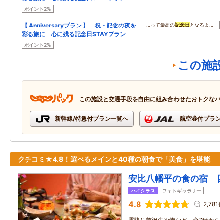
ポイント2%
【 Anniversaryプラン 】 祝・記念の夜を
…って最高の
記念日
となるよ…
彩る旅に 心に残る記念日STAYプラン
ポイント2%
この施
この施設と交通手段を自由に組み合わせたおトクな
新幹線/特急付プラン一覧へ
航空券付プラ
クチコミ★4.8！選べるメインと40種の朝食で「美食」を堪能
安比八幡平の食の宿 
ハイクラス
フォトギャラリー
4.8
2,78
霜降り前沢牛や鮑など、全7種から