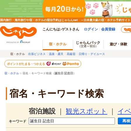
国内旅行・海外旅行や宿・ホテルの宿泊予約はじゃらんnet ～日本最大級の宿・ホテル予約サイト
こんにちは♪ゲストさん
ログイン
会員登録
じゃらんパック
宿・ホテル
遊び・体験
（交通＋宿泊）
宿・ホテル
出張ビジネス
温泉・露天
高級宿
日帰り・デイユース
ポイントがたまる・つかえる
宿・ホテル
> 宿名・キーワード検索（
誕生日 記念日
）
宿名・キーワード検索
宿泊施設
｜
観光スポット
｜
イ
キーワード