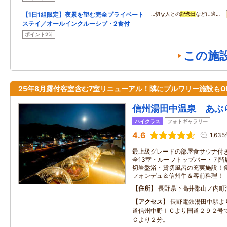
【1日1組限定】夜景を望む完全プライベート
…切な人との
記念日
などに適…
ステイ／オールインクルーシブ・2食付
ポイント2%
この施
25年8月露付客室含む7室リニューアル！隣にブルワリー施設もO
信州湯田中温泉 あぶ
ハイクラス
フォトギャラリー
4.6
1,63
最上級グレードの部屋食サウナ付
全13室・ルーフトップバー・７階
切岩盤浴・貸切風呂の充実施設！
フォンデュ＆信州牛＆客前料理！
住所
長野県下高井郡山ノ内町
アクセス
長野電鉄湯田中駅よ
道信州中野ＩＣより国道２９２号
Ｃより２分。