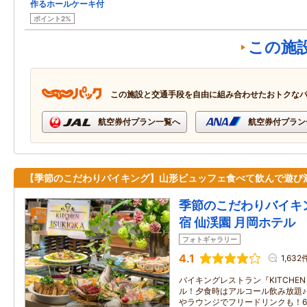
作るホールケーキ付
ポイント2%
この施
この施設と交通手段を自由に組み合わせたおトクな
航空券付プラン一覧へ
航空券付プラン
【季節のこだわりバイキング】山形ビュッフェ食べて飲んで遊び
季節のこだわりバイキ
宿 仙渓園 月岡ホテル
フォトギャラリー
4.1
1,632
バイキングレストラン『KITCHEN 
ル！夕食時はアルコール飲み放題
やラウンジでフリードリンクも！6