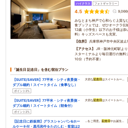
ハイクラス
フォトギャラリー
4.5
9,06
みなとまち神戸で心和らぐ上質な
食ブッフェでは、ぜひオークラ伝
12歳（小学生）以下のお子様は添
料）キッズスペースも充実。
住所
兵庫県神戸市中央区波止場
アクセス
JR・阪神元町駅より
スターミナルより毎日運行の無料
10分（予約不要）
「誕生日 記念日」を含む宿泊プラン
【SUITE/SAVER】77平米・シティ夜景側・
大切な
記念日
はスイートルー…
ダブル確約！スイートタイム（食事なし）
ポイント2%
【SUITE/SAVER】77平米・シティ夜景側・
大切な
記念日
はスイートルー…
ダブル確約！スイートタイム（朝食付）
ポイント2%
【記念日に鉄板焼】グラスシャンパン&ホー
…をご用意。
記念日
やお誕生…
ルケーキ付・黒毛和牛をたのしむ・客室は2