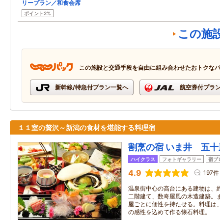
リープラン／和食会席
ポイント2%
この施
この施設と交通手段を自由に組み合わせたおトクな
新幹線/特急付プラン一覧へ
航空券付プラ
１１室の贅沢～新潟の食材を堪能する料理宿
割烹の宿 いま井 五十
ハイクラス
フォトギャラリー
宿ブ
4.9
197件
温泉街中心の高台にある建物は、
二階建て、数奇屋風の木造建築。
屋ごとに個性を持たせる。料理は
の感性を込めて作る懐石料理。