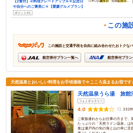
【2食付】≪料理グレードアップ≫☆記念日
○☆○お
誕生日
・結婚
記念日
…
や自分へのご褒美に☆【愛媛グルメプラン】
ポイント2%
この施
この施設と交通手段を自由に組み合わせたおトクな
航空券付プラン一覧へ
航空券付プラン
天然温泉とおいしい料理をお手頃価格で☆こころ温まるお宿です
天然温泉うら湯 旅館
フォトギャラリー
4.0
332
ご家族連れからお仕事の方まで、
たっぷりの「天然ラドン温泉」は
食は瀬戸内の旬の海と山の幸に舌
過ごしください☆