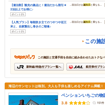
【連泊割】観光の拠点に！連泊だから割引★
…宿泊日がお
誕生日
と重なる…
2泊以上でお得に♪
ポイント2%
【人気プラン】毎朝炊き立てのつやつや近江
…宿泊日がお
誕生日
と重なる…
米と、自家製出し巻きのご朝食♪
ポイント2%
この施
この施設と交通手段を自由に組み合わせたおトクな
新幹線/特急付プラン一覧へ
航空券付プラ
海辺のサンセットは格別。大人も子供も楽しめるアイテム満載！
ペンションいちごの物
3.8
151件