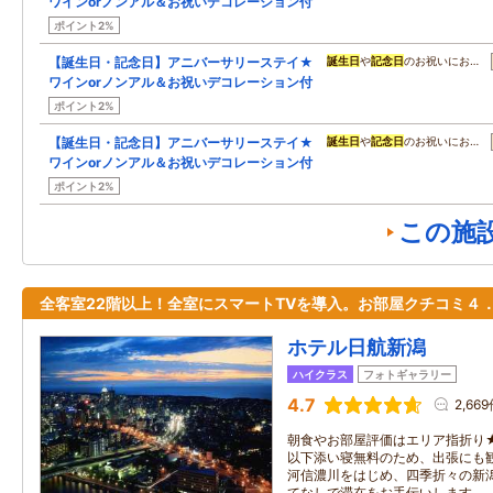
ワインorノンアル＆お祝いデコレーション付
ポイント2%
【誕生日・記念日】アニバーサリーステイ★
誕生日
や
記念日
のお祝いにお…
ワインorノンアル＆お祝いデコレーション付
ポイント2%
【誕生日・記念日】アニバーサリーステイ★
誕生日
や
記念日
のお祝いにお…
ワインorノンアル＆お祝いデコレーション付
ポイント2%
この施
全客室22階以上！全室にスマートTVを導入。お部屋クチコミ４
ホテル日航新潟
ハイクラス
フォトギャラリー
4.7
2,66
朝食やお部屋評価はエリア指折り
以下添い寝無料のため、出張にも
河信濃川をはじめ、四季折々の新
てなしで滞在をお手伝いします。