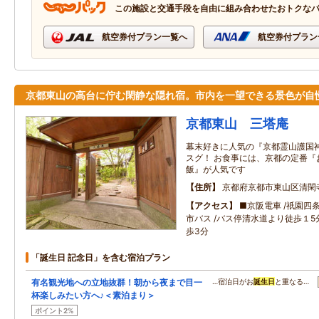
この施設と交通手段を自由に組み合わせたおトクな
航空券付プラン一覧へ
航空券付プラン
京都東山の高台に佇む閑静な隠れ宿。市内を一望できる景色が自
京都東山 三塔庵
幕末好きに人気の『京都霊山護国
スグ！ お食事には、京都の定番『
飯』が人気です
住所
京都府京都市東山区清閑
アクセス
■京阪電車 /祇園四
市バス /バス停清水道より徒歩１
歩3分
「誕生日 記念日」を含む宿泊プラン
有名観光地への立地抜群！朝から夜まで目一
…宿泊日がお
誕生日
と重なる…
杯楽しみたい方へ♪＜素泊まり＞
ポイント2%