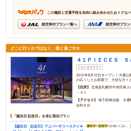
この施設と交通手段を自由に組み合わせたおトクな
航空券付プラン一覧へ
航空券付プラン
どこに行くかではなく、誰と過ごすか
４１ＰＩＥＣＥＳ Ｓ
フォトギャラリー
2021年8月10日オープン！大通
の広々したお部屋で、大切な方々
住所
北海道札幌市中央区南２
－４１
アクセス
地下鉄南北線 大通
歩約６分
「誕生日 記念日」を含む宿泊プラン
【誕生日・記念日】アニバーサリーステイ★
誕生日
や
記念日
のお祝いにお…