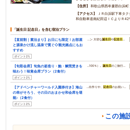
住所
和歌山県西牟婁郡白浜町
アクセス
ＪＲ白浜駅下車タク
和自動車道南紀田辺ＩＣよりＲ42
「誕生日 記念日」を含む宿泊プラン
【直前割｜素泊まり】お日にち限定！お部屋
…ン 大切な
誕生日
や
記念日
…
と源泉かけ流し温泉で寛ぐ◇観光拠点にもお
すすめ
ポイント2%
【旬彩会席】旬魚の姿造り・鮑・鯛荒焚きを
…100％）。
誕生日
のご旅行…
味わう！味覚会席プラン（2食付）
ポイント2%
【アドベンチャーワールド入園券付き】海山
…出作りや、
記念日
のお祝い…
の幸がそろう、その日のおまかせ和会席を堪
能♪（2食付）
ポイント2%
この施