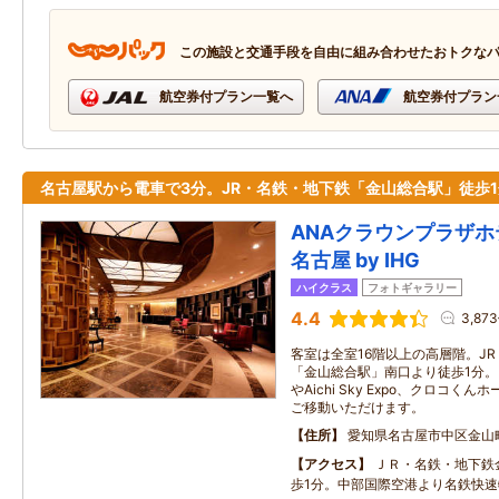
この施設と交通手段を自由に組み合わせたおトクな
航空券付プラン一覧へ
航空券付プラン
名古屋駅から電車で3分。JR・名鉄・地下鉄「金山総合駅」徒歩
ANAクラウンプラザ
名古屋 by IHG
ハイクラス
フォトギャラリー
4.4
3,87
客室は全室16階以上の高層階。J
「金山総合駅」南口より徒歩1分。
やAichi Sky Expo、クロコ
ご移動いただけます。
住所
愛知県名古屋市中区金山町1
アクセス
ＪＲ・名鉄・地下鉄
歩1分。中部国際空港より名鉄快速