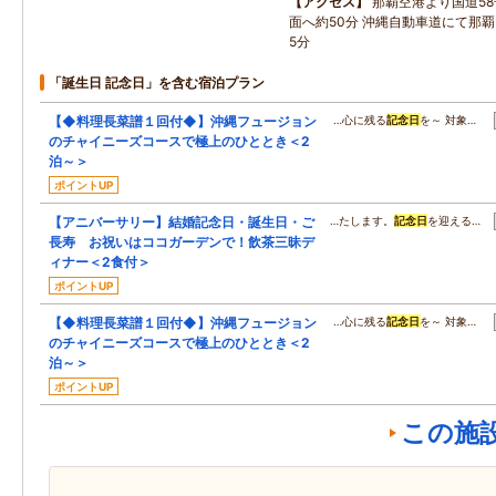
アクセス
那覇空港より国道5
面へ約50分 沖縄自動車道にて那覇
5分
「誕生日 記念日」を含む宿泊プラン
【◆料理長菜譜１回付◆】沖縄フュージョン
…心に残る
記念日
を～ 対象…
のチャイニーズコースで極上のひととき＜2
泊～＞
ポイントUP
【アニバーサリー】結婚記念日・誕生日・ご
…たします。
記念日
を迎える…
長寿 お祝いはココガーデンで！飲茶三昧デ
ィナー＜2食付＞
ポイントUP
【◆料理長菜譜１回付◆】沖縄フュージョン
…心に残る
記念日
を～ 対象…
のチャイニーズコースで極上のひととき＜2
泊～＞
ポイントUP
この施