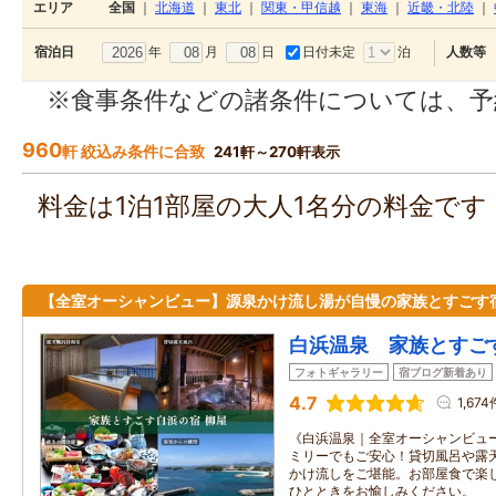
エリア
全国
｜
北海道
｜
東北
｜
関東・甲信越
｜
東海
｜
近畿・北陸
｜
年
月
日
日付未定
泊
宿泊日
人数等
※食事条件などの諸条件については、予
960
軒 絞込み条件に合致
241軒～270軒表示
料金は1泊1部屋の大人1名分の料金で
【全室オーシャンビュー】源泉かけ流し湯が自慢の家族とすごす
白浜温泉 家族とすご
フォトギャラリー
宿ブログ新着あり
4.7
1,674
《白浜温泉｜全室オーシャンビュ
ミリーでもご安心！貸切風呂や露天
かけ流しをご堪能。お部屋食で楽
ひとときをお愉しみください。