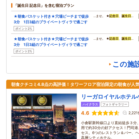
「誕生日 記念日」を含む宿泊プラン
★朝食バスケット付き★穴場ビーチまで徒歩
…ませ。 ★
記念日
、
誕生日
…
3分 1日3組のプライベートヴィラで過ごす
ポイント2%
★朝食バスケット付き★穴場ビーチまで徒歩
…ませ。 ★
記念日
、
誕生日
…
3分 1日3組のプライベートヴィラで過ごす
ポイント2%
この施
朝食クチコミ4.8点の高評価！タワーフロア宿泊限定の朝食が人
リーガロイヤルホテル
ハイクラス
フォトギャラリー
4.6
2,22
小倉駅新幹線口より直結徒歩３分
用で約30分の好アクセス！門司
セス。6つのレストラン＆バー、
高層シティホテル。