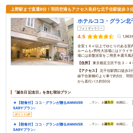
上野駅まで直通9分！羽田空港もアクセス良好な北千住駅徒歩３
ホテルココ・グラン北
フォトギャラリー
4.5
1,963
全室１６㎡以上でゆとりのある室
ルームも♪男性大浴場にはドライ
場には岩盤浴室をご用意☆露天風
住所
東京都足立区千住３－４
アクセス
北千住駅西口徒歩3
線千住新橋ICより車で約5分、羽
から直行バス約50分
「誕生日 記念日」を含む宿泊プラン
★【朝食付】ココ・グランが贈るANNIVER
…ラン」 お
誕生日
・結婚記…
SARYプラン♪
ポイントUP
★【朝食付】ココ・グランが贈るANNIVER
…ラン」 お
誕生日
・結婚記…
SARYプラン♪