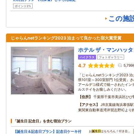
ポイント2%
この施
じゃらんnetランキング2023 泊まって良かった宿大賞受賞
ホテル ザ・マンハッタ
ハイクラス
フォトギャラリー
4.7
5,79
「じゃらんnetランキング2023 
県101室～300室部門 1位受賞
アールデコ様式で統一されたイン
ルステイをお愉しみください。
住所
千葉県千葉市美浜区ひび野2
アクセス
JR京葉線海浜幕張
東関東自動車道湾岸習志野ICより
「誕生日 記念日」を含む宿泊プラン
【誕生日＆記念日プラン】記念日ケーキ付
お
誕生日
はもちろん！付き合…