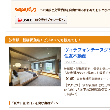
この施設と交通手段を自由に組み合わせたおトクな
航空券付プラン一覧へ
汐留駅・新橋駅直結！ビジネスでも観光でも！
ヴィラフォンテーヌグ
住友不動産
フォトギャラリー
汐留駅・新橋駅直結で天気を気に
も徒歩圏内なので観光にも最適で
住所
東京都港区東新橋１―９
アクセス
汐留駅直結（大江戸
かもめ）JR.地下鉄新橋駅(汐留口
り徒歩7分
「誕生日 記念日」を含む宿泊プラン