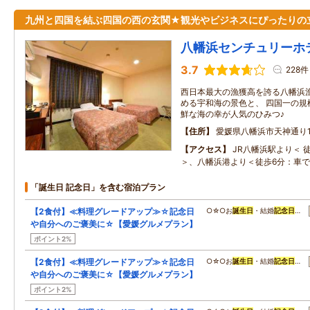
九州と四国を結ぶ四国の西の玄関★観光やビジネスにぴったりの
八幡浜センチュリーホ
3.7
228件
西日本最大の漁獲高を誇る八幡浜漁
める宇和海の景色と、 四国一の規
鮮な海の幸が人気のひみつ♪
住所
愛媛県八幡浜市天神通り1-
アクセス
JR八幡浜駅より＜ 
＞、八幡浜港より＜徒歩6分：車で
「誕生日 記念日」を含む宿泊プラン
【2食付】≪料理グレードアップ≫☆記念日
○☆○お
誕生日
・結婚
記念日
…
や自分へのご褒美に☆【愛媛グルメプラン】
ポイント2%
【2食付】≪料理グレードアップ≫☆記念日
○☆○お
誕生日
・結婚
記念日
…
や自分へのご褒美に☆【愛媛グルメプラン】
ポイント2%