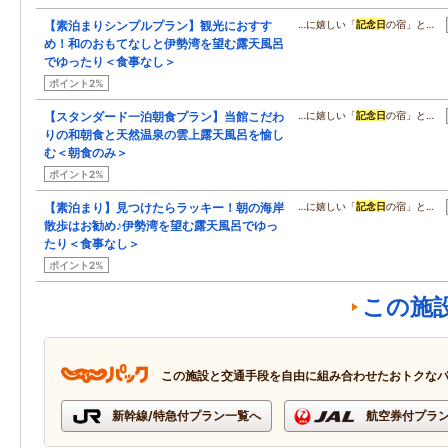
【素泊まりシンプルプラン】観光におすす
…に嬉しい「
記念日
の宿」と…
め！和のおもてなしと伊勢湾を望む露天風呂
でゆったり＜食事なし＞
ポイント2%
【スタンダード一泊朝食プラン】当館こだわ
…に嬉しい「
記念日
の宿」と…
りの和朝食と天然温泉の雲上露天風呂を愉し
む＜朝食のみ＞
ポイント2%
【素泊まり】見つけたらラッキー！朝の海岸
…に嬉しい「
記念日
の宿」と…
散歩はお勧め♪伊勢湾を望む露天風呂でゆっ
たり＜食事なし＞
ポイント2%
この施
この施設と交通手段を自由に組み合わせたおトクな
新幹線/特急付プラン一覧へ
航空券付プラ