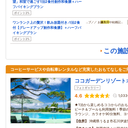
望」和室で過ごす1泊2食付創作和食膳＋ハー
フバイキングプラン
ポイント2%
ワンランク上の贅沢！飲み放題付き♪1泊2食
…プ／／ お
誕生日
や結婚記…
付【グレードアップ創作和食膳】＋ハーフバ
イキングプラン
ポイント2%
この施
コーヒーサービスや自転車レンタルなど充実したおもてなしをご
ココガーデンリゾート
フォトギャラリー
4.6
1,03
★1泊から楽しめるココからのお
ビーチ＆プールも利用無料！季節
ラウンジ、カラオケ90分無料、ヨ
住所
沖縄県うるま市石川伊波5