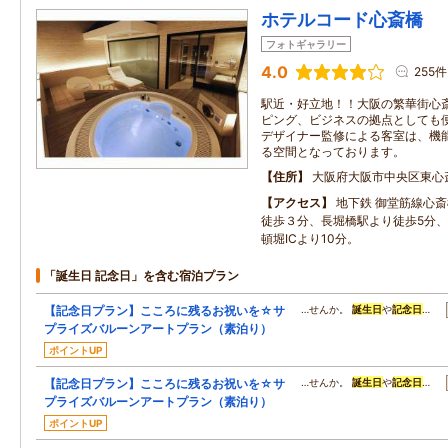
ホテルコード心斎橋
フォトギャラリー
4.0
255件
駅近・好立地！！大阪の繁華街心
ピング、ビジネスの拠点としても
デザイナー監修による客室は、機
る空間となっております。
住所
大阪府大阪市中央区東心
アクセス
地下鉄 御堂筋線心
徒歩３分、長堀橋駅より徒歩5分
頓堀ICより10分。
「誕生日 記念日」を含む宿泊プラン
【記念日プラン】こころに残るお祝いを☆サ
…せんか。
誕生日
や
記念日
…
プライズバルーンアートプラン（素泊り）
ポイントUP
【記念日プラン】こころに残るお祝いを☆サ
…せんか。
誕生日
や
記念日
…
プライズバルーンアートプラン（素泊り）
ポイントUP