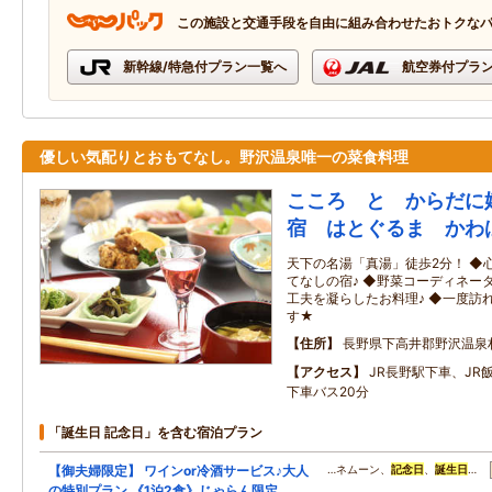
この施設と交通手段を自由に組み合わせたおトクな
新幹線/特急付プラン一覧へ
航空券付プラ
優しい気配りとおもてなし。野沢温泉唯一の菜食料理
こころ と からだに
宿 はとぐるま かわ
天下の名湯「真湯」徒歩2分！ ◆
てなしの宿♪ ◆野菜コーディネー
工夫を凝らしたお料理♪ ◆一度訪
す★
住所
長野県下高井郡野沢温泉
アクセス
JR長野駅下車、JR
下車バス20分
「誕生日 記念日」を含む宿泊プラン
【御夫婦限定】 ワインor冷酒サービス♪大人
…ネムーン、
記念日
、
誕生日
…
の特別プラン 《1泊2食》じゃらん限定