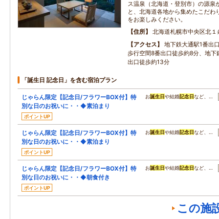
ス温泉（北海道・登別市）の源泉
と、北海道各地から集めたこだわ
をお楽しみください。
住所
北海道札幌市中央区北１
アクセス
地下鉄大通駅1番出
歩行空間8番出口徒歩約8分、地下
出口徒歩約13分
「誕生日 記念日」を含む宿泊プラン
じゃらん限定【記念日/フラワーBOX付】特
お
誕生日
や結婚
記念日
など、…
別な日のお祝いに・・◆素泊まり
ポイントUP
じゃらん限定【記念日/フラワーBOX付】特
お
誕生日
や結婚
記念日
など、…
別な日のお祝いに・・◆素泊まり
ポイントUP
じゃらん限定【記念日/フラワーBOX付】特
お
誕生日
や結婚
記念日
など、…
別な日のお祝いに・・◆朝食付き
ポイントUP
この施