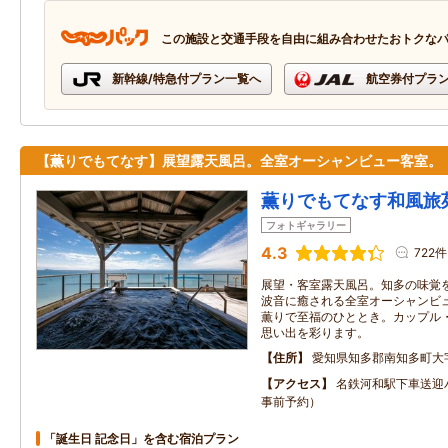
この施設と交通手段を自由に組み合わせたおトクな
新幹線/特急付プラン一覧へ
航空券付プラ
【薫りでもてなす】展望露天風呂。全室オーシャンビュー客室。
薫りでもてなす和風旅
フォトギャラリー
4.3
722件
展望・客室露天風呂。知多の味覚
波音に癒される全室オーシャンビ
薫りで至福のひととき。カップル
思い出を彩ります。
住所
愛知県知多郡南知多町大
アクセス
名鉄河和駅下車送迎バ
事前予約）
「誕生日 記念日」を含む宿泊プラン