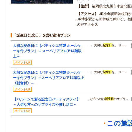
住所
福岡県北九州市小倉北区
アクセス
JR小倉駅新幹線口
JR博多駅から新幹線で約15分。福
の好アクセス
「誕生日 記念日」を含む宿泊プラン
大切な記念日に［パティシエ特製 ホールケ
…、大切な
記念日
を、 リー…
ーキ付プラン］ ～スーペリアフロア14階以
上～
ポイントUP
大切な記念日に［パティシエ特製 ホールケ
…、大切な
記念日
を、 リー…
ーキ付プラン］～スーペリアフロア14階以上
《朝食付》～
ポイントUP
【バルーンで彩る記念日パーティステイ】
…な方へのお
誕生日
のサプラ…
～大切な方へのサプライズや推し活に～
ポイントUP
この施