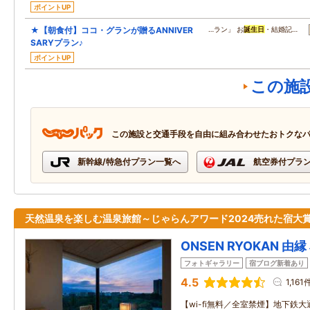
ポイントUP
★【朝食付】ココ・グランが贈るANNIVER
…ラン」 お
誕生日
・結婚記…
SARYプラン♪
ポイントUP
この施
この施設と交通手段を自由に組み合わせたおトクな
新幹線/特急付プラン一覧へ
航空券付プラ
天然温泉を楽しむ温泉旅館～じゃらんアワード2024売れた宿大賞
ONSEN RYOKAN 由縁
フォトギャラリー
宿ブログ新着あり
4.5
1,161
【wi-fi無料／全室禁煙】地下鉄