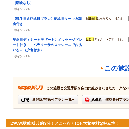
（朝食なし）
ポイント2%
【誕生日＆記念日プラン】記念日ケーキ＆朝
お
誕生日
はもちろん！付き合…
食付き
ポイント2%
記念日ディナー★デザートにメッセージプレ
記念日
ディナー★デザートに…
ート付き ～ベラルーサのロッシーニでお祝
いを～（夕食付き）
ポイント2%
この施
この施設と交通手段を自由に組み合わせたおトクな
新幹線/特急付プラン一覧へ
航空券付プラ
2WAY駅近!徒歩約3分！どこへ行くにも大変便利な好立地！