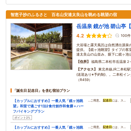
智恵子抄のふるさと 百名山安達太良山を眺める眺望の宿
岳温泉 鏡が池 碧山亭
4.2
100件
大浴場と露天風呂は自然湧出源泉の
提供。【鏡ヶ池眺望】タイプの客
達太良山の山並み、眼下に鏡ヶ池
住所
福島県二本松市岳温泉２
アクセス
東北本線JR二本松駅
(送迎あり※予約制)、。二本松イン
（R459）
「誕生日 記念日」を含む宿泊プラン
【カップルにおすすめ】一番人気「鏡ヶ池眺
…ご用意。
記念日
には、ス…
望」和室で過ごす1泊2食付創作和食膳＋ハー
フバイキングプラン
ポイント2%
【カップルにおすすめ】一番人気「鏡ヶ池眺
…ご用意。
記念日
には、ス…