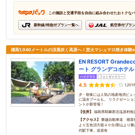
この施設と交通手段を自由に組み合わせたおトクな
新幹線/特急付プラン一覧へ
航空券付プラ
標高1,040メートルの涼風吹く高原へ！焚火マシュマロ焼き体験et
EN RESORT Grande
ート グランデコホテル
ハイクラス
フォトギャラリー
4.5
1,201
夕・朝食には人気の地産地消ビュ
に温水プールも。 リラクゼーショ
ントが新登場！
住所
福島県耶麻郡北塩原村桧原
アクセス
磐越自動車道 猪苗
より五色沼方面４０分/郡山より磐
代駅下車。送迎有