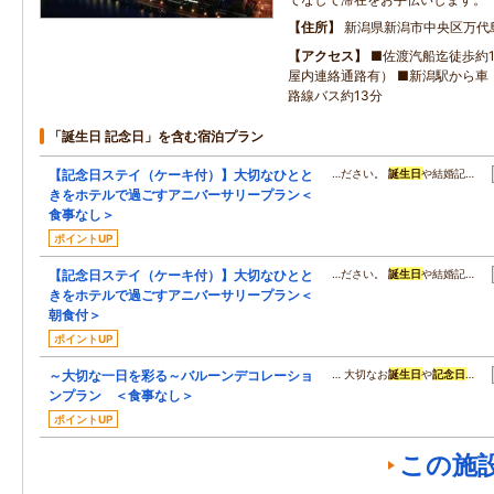
住所
新潟県新潟市中央区万代
アクセス
■佐渡汽船迄徒歩約1
屋内連絡通路有） ■新潟駅から車
路線バス約13分
「誕生日 記念日」を含む宿泊プラン
【記念日ステイ（ケーキ付）】大切なひとと
…ださい。
誕生日
や結婚記…
きをホテルで過ごすアニバーサリープラン＜
食事なし＞
ポイントUP
【記念日ステイ（ケーキ付）】大切なひとと
…ださい。
誕生日
や結婚記…
きをホテルで過ごすアニバーサリープラン＜
朝食付＞
ポイントUP
～大切な一日を彩る～バルーンデコレーショ
… 大切なお
誕生日
や
記念日
…
ンプラン ＜食事なし＞
ポイントUP
この施