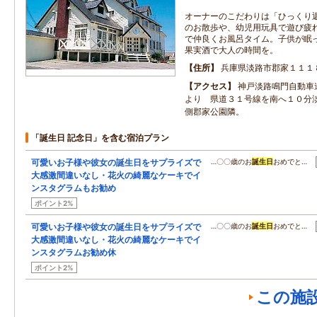
オーナーのこだわりは「ひっくり
のお散歩や、幼児用玩具で遊び疲
で仲良くお風呂タイム。子供が眠
果実酒で大人の時間を。
住所
兵庫県淡路市郡家１１１
アクセス
神戸淡路鳴門自動車
より 県道３１号線を南へ１０分
側郡家公園隣。
「誕生日 記念日」を含む宿泊プラン
可愛いお子様や彼女の誕生日をサプライズで
…〇〇歳のお
誕生日
おめでと…
大感激間違いなし・花火の綺麗なケーキでイ
ンスタグラムもお勧め
ポイント2%
可愛いお子様や彼女の誕生日をサプライズで
…〇〇歳のお
誕生日
おめでと…
大感激間違いなし・花火の綺麗なケーキでイ
ンスタグラムお勧め休
ポイント2%
この施