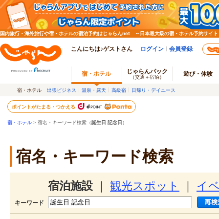
国内旅行・海外旅行や宿・ホテルの宿泊予約はじゃらんnet ～日本最大級の宿・ホテル予約サイト
こんにちは♪ゲストさん
ログイン
会員登録
じゃらんパック
宿・ホテル
遊び・体験
（交通＋宿泊）
宿・ホテル
出張ビジネス
温泉・露天
高級宿
日帰り・デイユース
ポイントがたまる・つかえる
宿・ホテル
> 宿名・キーワード検索（
誕生日 記念日
）
宿名・キーワード検索
宿泊施設
｜
観光スポット
｜
イ
キーワード