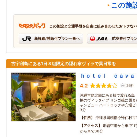
この施
この施設と交通手段を自由に組み合わせたおトクな
新幹線/特急付プラン一覧へ
航空券付プラ
古宇利島にある1日３組限定の隠れ家ヴィラで異日常を
ｈｏｔｅｌ ｃａｖａ
4.2
26件
沖縄本島北部にある橋で渡れる島
棟のヴィラタイプ サンゴ礁に囲ま
ャンビュー ハートロックや穴場ビ
3分
住所
沖縄県国頭郡今帰仁村古
アクセス
那覇空港から車で1時
から車で30分