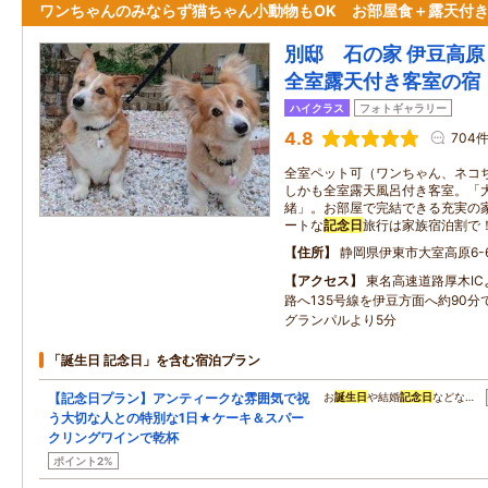
ワンちゃんのみならず猫ちゃん小動物もOK お部屋食＋露天付
別邸 石の家 伊豆高原
全室露天付き客室の宿
ハイクラス
フォトギャラリー
4.8
704
全室ペット可（ワンちゃん、ネコ
しかも全室露天風呂付き客室。「
緒」。お部屋で完結できる充実の
ートな
記念日
旅行は家族宿泊割で
住所
静岡県伊東市大室高原6-6
アクセス
東名高速道路厚木I
路へ135号線を伊豆方面へ約90
グランパルより5分
「誕生日 記念日」を含む宿泊プラン
【記念日プラン】アンティークな雰囲気で祝
お
誕生日
や結婚
記念日
などな…
う大切な人との特別な1日★ケーキ＆スパー
クリングワインで乾杯
ポイント2%