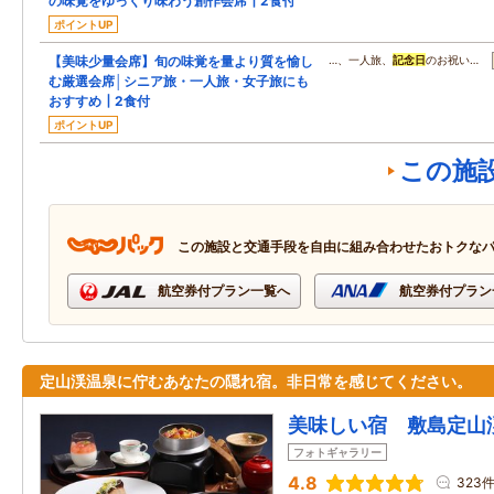
の味覚をゆっくり味わう創作会席┃2食付
ポイントUP
【美味少量会席】旬の味覚を量より質を愉し
…、一人旅、
記念日
のお祝い…
む厳選会席│シニア旅・一人旅・女子旅にも
おすすめ┃2食付
ポイントUP
この施
この施設と交通手段を自由に組み合わせたおトクな
航空券付プラン一覧へ
航空券付プラン
定山渓温泉に佇むあなたの隠れ宿。非日常を感じてください。
美味しい宿 敷島定山
フォトギャラリー
4.8
323