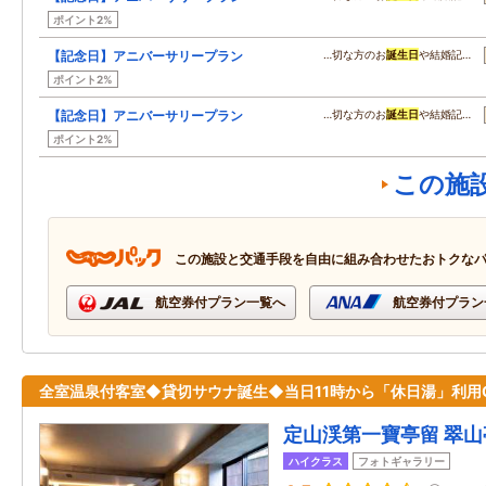
ポイント2%
【記念日】アニバーサリープラン
…切な方のお
誕生日
や結婚記…
ポイント2%
【記念日】アニバーサリープラン
…切な方のお
誕生日
や結婚記…
ポイント2%
この施
この施設と交通手段を自由に組み合わせたおトクな
航空券付プラン一覧へ
航空券付プラン
全室温泉付客室◆貸切サウナ誕生◆当日11時から「休日湯」利用
定山渓第一寶亭留 翠山
ハイクラス
フォトギャラリー