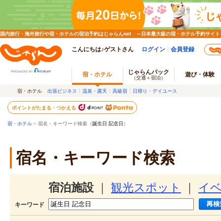
国内旅行・海外旅行や宿・ホテルの宿泊予約はじゃらんnet ～日本最大級の宿・ホテル予約サイト
こんにちは♪ゲストさん
ログイン
会員登録
じゃらんパック
宿・ホテル
遊び・体験
（交通＋宿泊）
宿・ホテル
出張ビジネス
温泉・露天
高級宿
日帰り・デイユース
ポイントがたまる・つかえる
宿・ホテル
> 宿名・キーワード検索（
誕生日 記念日
）
宿名・キーワード検索
宿泊施設
｜
観光スポット
｜
イ
キーワード