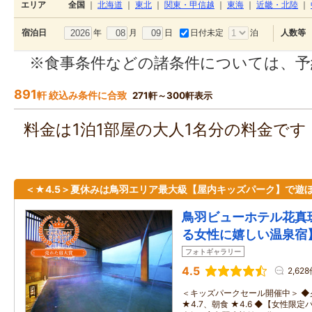
エリア
全国
｜
北海道
｜
東北
｜
関東・甲信越
｜
東海
｜
近畿・北陸
｜
年
月
日
日付未定
泊
宿泊日
人数等
※食事条件などの諸条件については、予
891
軒 絞込み条件に合致
271軒～300軒表示
料金は1泊1部屋の大人1名分の料金で
＜★4.5＞夏休みは鳥羽エリア最大級【屋内キッズパーク】で遊
鳥羽ビューホテル花真
る女性に嬉しい温泉宿
フォトギャラリー
4.5
2,62
＜キッズパークセール開催中＞ 
★4.7、朝食 ★4.6 ◆【女性