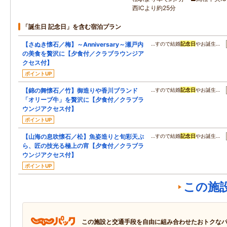
西ICより約25分
「誕生日 記念日」を含む宿泊プラン
【さぬき懐石／梅】～Anniversary～瀬戸内
…すので結婚
記念日
やお誕生…
の美食を贅沢に【夕食付／クラブラウンジア
クセス付】
ポイントUP
【錦の舞懐石／竹】御造りや香川ブランド
…すので結婚
記念日
やお誕生…
「オリーブ牛」を贅沢に【夕食付／クラブラ
ウンジアクセス付】
ポイントUP
【山海の息吹懐石／松】魚姿造りと旬彩天ぷ
…すので結婚
記念日
やお誕生…
ら、匠の技光る極上の宵【夕食付／クラブラ
ウンジアクセス付】
ポイントUP
この施
この施設と交通手段を自由に組み合わせたおトクな