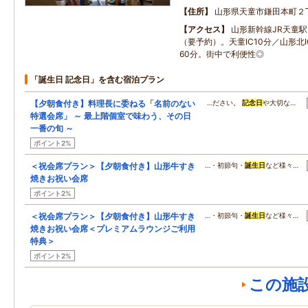
住所
山形県天童市鎌田本町２
アクセス
山形新幹線JR天童
（要予約）。天童IC10分／山形北I
60分。街中で利便性◎
「誕生日 記念日」を含む宿泊プラン
【夕朝食付き】料理長に委ねる「名前のない
…ださい。
記念日
や大切な…
特選会席」 ～ 最上階個室で味わう、その日
一番の旬 ～
ポイント2%
＜祝会席プラン＞【夕朝食付き】山形牛すき
…・初節句・
誕生日
など様々…
焼きお祝い会席
ポイント2%
＜祝会席プラン＞【夕朝食付き】山形牛すき
…・初節句・
誕生日
など様々…
焼きお祝い会席＜プレミアムラウンジご利用
特典＞
ポイント2%
この施