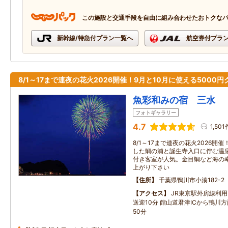
この施設と交通手段を自由に組み合わせたおトクな
新幹線/特急付プラン一覧へ
航空券付プラ
8/1～17まで連夜の花火2026開催！9月と10月に使える5000
魚彩和みの宿 三水
フォトギャラリー
4.7
1,501
8/1～17まで連夜の花火2026
した鯛の浦と誕生寺入口に佇む温
付き客室が人気。金目鯛など海の
上がり下さい
住所
千葉県鴨川市小湊182-2
アクセス
JR東京駅外房線利
送迎10分 館山道君津ICから鴨川
50分