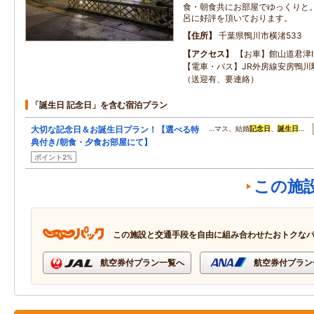
食・朝食共にお部屋でゆっくりと
呂に好評を頂いております。
住所
千葉県鴨川市横渚533
アクセス
【お車】館山道君津
【電車・バス】JR外房線安房鴨川
（送迎有、要連絡）
「誕生日 記念日」を含む宿泊プラン
大切な記念日＆お誕生日プラン！【選べる特
…マス、結婚
記念日
、
誕生日
…
典付き/朝食・夕食お部屋にて】
ポイント2%
この施
この施設と交通手段を自由に組み合わせたおトクな
航空券付プラン一覧へ
航空券付プラン