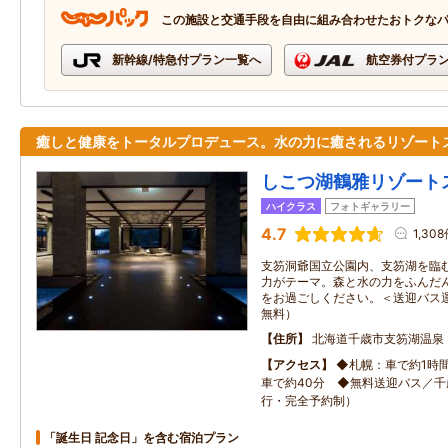
この施設と交通手段を自由に組み合わせたおトクな
新幹線/特急付プラン一覧へ
航空券付プラ
癒しと健康をトータルプロデュース。水の力に癒されるリゾート
しこつ湖鶴雅リゾート
ハイクラス
フォトギャラリー
4.7
1,30
支笏洞爺国立公園内、支笏湖を臨
力がテーマ。森と水の力をふんだ
をお過ごしください。＜送迎バス
無料）
住所
北海道千歳市支笏湖温泉
アクセス
◆札幌：車で約1時
車で約40分 ◆無料送迎バス／
行・完全予約制）
「誕生日 記念日」を含む宿泊プラン