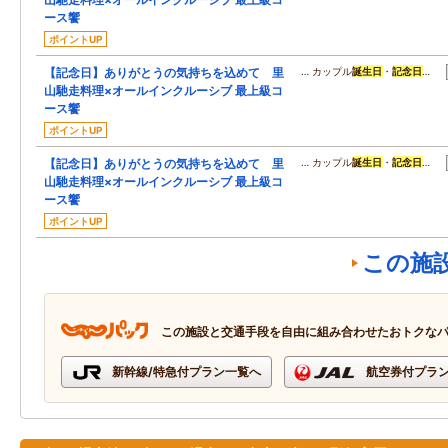
ース饗
ポイントUP
【記念日】ありがとうの気持ちを込めて 里
… カップル
誕生日
・
記念日
…
山馳走料理×オールインクルーシブ 最上級コ
ース饗
ポイントUP
【記念日】ありがとうの気持ちを込めて 里
… カップル
誕生日
・
記念日
…
山馳走料理×オールインクルーシブ 最上級コ
ース饗
ポイントUP
この施
この施設と交通手段を自由に組み合わせたおトクな
新幹線/特急付プラン一覧へ
航空券付プラ