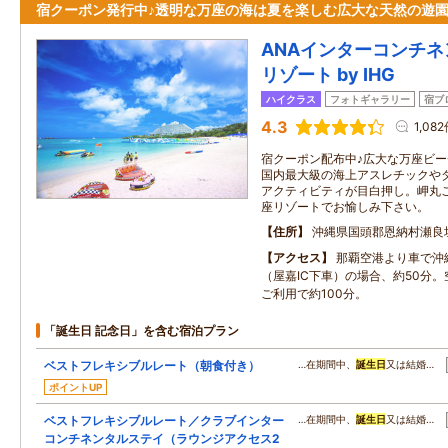
宿クーポン発行中♪透明な万座の海は夏を楽しむ広大な天然の遊
ANAインターコンチ
リゾート by IHG
ハイクラス
フォトギャラリー
宿ブ
4.3
1,08
宿クーポン配布中♪広大な万座ビ
国内最大級の海上アスレチックや
アクティビティが目白押し。岬丸
座リゾートでお愉しみ下さい。
住所
沖縄県国頭郡恩納村瀬良
アクセス
那覇空港より車で沖
（屋嘉IC下車）の場合、約50分
ご利用で約100分。
「誕生日 記念日」を含む宿泊プラン
ベストフレキシブルレート（朝食付き）
…在期間中、
誕生日
又は結婚…
ポイントUP
ベストフレキシブルレート／クラブインター
…在期間中、
誕生日
又は結婚…
コンチネンタルステイ（ラウンジアクセス2