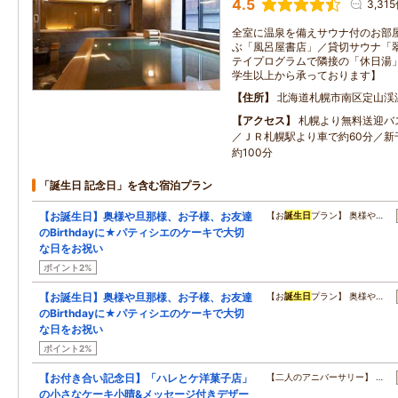
4.5
3,31
全室に温泉を備えサウナ付のお部屋
ぶ「風呂屋書店」／貸切サウナ「翠
テイプログラムで隣接の「休日湯」
学生以上から承っております】
住所
北海道札幌市南区定山渓温
アクセス
札幌より無料送迎バ
／ＪＲ札幌駅より車で約60分／新
約100分
「誕生日 記念日」を含む宿泊プラン
【お誕生日】奥様や旦那様、お子様、お友達
【お
誕生日
プラン】 奥様や…
のBirthdayに★パティシエのケーキで大切
な日をお祝い
ポイント2%
【お誕生日】奥様や旦那様、お子様、お友達
【お
誕生日
プラン】 奥様や…
のBirthdayに★パティシエのケーキで大切
な日をお祝い
ポイント2%
【お付き合い記念日】「ハレとケ洋菓子店」
【二人のアニバーサリー】 …
の小さなケーキ小晴&メッセージ付きデザー