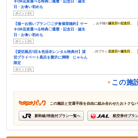
キOR花束選べる特典〇還暦・記念日・誕生
日・お食い初めも
ポイント2%
【福一お祝いプラン〇ご夕食個室確約】ケー
… お子様の
誕生日
や
記念日
…
キOR花束選べる特典〇還暦・記念日・誕生
日・お食い初めも
ポイント2%
【貸切風呂1回＆色浴衣レンタル特典付】貸
…付プラン
記念日
や
誕生日
…
切プライベート風呂を贅沢に満喫 じゃらん
限定
ポイント2%
この施
この施設と交通手段を自由に組み合わせたおトクな
新幹線/特急付プラン一覧へ
航空券付プラ