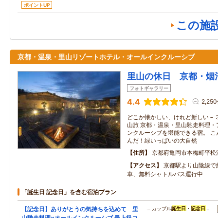
ポイントUP
この施
京都・温泉・里山リゾートホテル・オールインクルーシブ
里山の休日 京都・烟
フォトギャラリー
4.4
2,25
どこか懐かしい、けれど新しい－
山旅 京都・温泉・里山馳走料理・
ンクルーシブを堪能できる宿。 こ
んだ！緑いっぱいの大自然
住所
京都府亀岡市本梅町平松
アクセス
京都駅より山陰線で
車、無料シャトルバス運行中
「誕生日 記念日」を含む宿泊プラン
【記念日】ありがとうの気持ちを込めて 里
… カップル
誕生日
・
記念日
…
山馳走料理×オールインクルーシブ 最上級コ