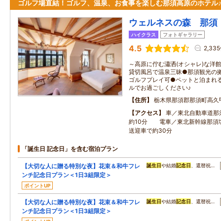
ゴルフ場直結！ゴルフ、温泉、お食事を楽しむ那須高原のホテル
ウェルネスの森 那須
ハイクラス
フォトギャラリー
4.5
2,33
～高原に佇む瀟洒(オシャレ)な洋
貸切風呂で温泉三昧●那須観光の
ゴルフプレイ可●ペットと泊まれ
ルでお過ごしください♪
住所
栃木県那須郡那須町高久甲
アクセス
車／東北自動車道那
約10分 電車／東北新幹線那須
送迎車で約30分
「誕生日 記念日」を含む宿泊プラン
【大切な人に贈る特別な夜】花束＆和牛フレ
誕生日
や結婚
記念日
、還暦祝…
ンチ記念日プラン＜1日3組限定＞
ポイントUP
【大切な人に贈る特別な夜】花束＆和牛フレ
誕生日
や結婚
記念日
、還暦祝…
ンチ記念日プラン＜1日3組限定＞