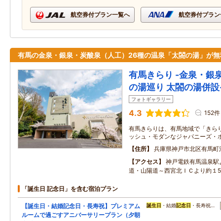
航空券付プラン一覧へ
航空券付プラン
有馬の金泉・銀泉・炭酸泉（人工）26種の温泉「太閤の湯」が無
有馬きらり -金泉・銀
の湯巡り 太閤の湯併設
フォトギャラリー
4.3
152件
有馬きらりは、有馬地域で「きら
ッシュ・モダンなジャパニー
住所
兵庫県神戸市北区有馬町
アクセス
神戸電鉄有馬温泉駅
道・山陽道～西宮北ＩＣより約１
「誕生日 記念日」を含む宿泊プラン
【誕生日・結婚記念日・長寿祝】プレミアム
誕生日
・結婚
記念日
・長寿祝…
ルームで過ごすアニバーサリープラン（夕朝