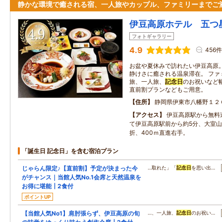
静かな環境で癒される宿、一人旅やカップル、ファミリーまでご
伊豆高原ホテル 五つ
フォトギャラリー
4.9
456件
お盆や夏休みで訪れたい伊豆高原
静けさに癒される温泉滞在。 ファ
旅、一人旅、
記念日
のお祝いなど
直前割プランなどもご用意。
住所
静岡県伊東市八幡野１２
アクセス
伊豆高原駅から無料
て伊豆高原駅前から約5分、大室
折、400ｍ直進右手。
「誕生日 記念日」を含む宿泊プラン
じゃらん限定♪【直前割】予定が決まった今
…取れた」「
記念日
を思い出…
がチャンス｜当館人気No.1会席と天然温泉を
お得に堪能┃2食付
ポイントUP
【当館人気No1】肩肘張らず、伊豆高原の旬
…、一人旅、
記念日
のお祝い…