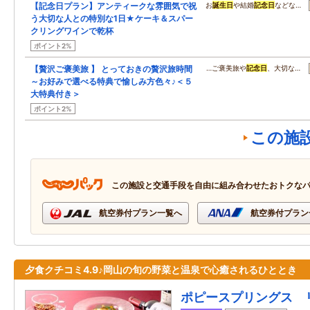
【記念日プラン】アンティークな雰囲気で祝
お
誕生日
や結婚
記念日
などな…
う大切な人との特別な1日★ケーキ＆スパー
クリングワインで乾杯
ポイント2%
【贅沢ご褒美旅 】 とっておきの贅沢旅時間
…ご褒美旅や
記念日
、大切な…
～お好みで選べる特典で愉しみ方色々♪＜５
大特典付き＞
ポイント2%
この施
この施設と交通手段を自由に組み合わせたおトクな
航空券付プラン一覧へ
航空券付プラン
夕食クチコミ4.9♪岡山の旬の野菜と温泉で心癒されるひととき
ポピースプリングス 