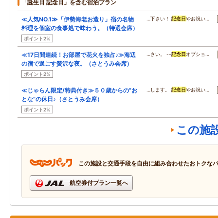
「誕生日 記念日」を含む宿泊プラン
≪人気NO.1≫「伊勢海老お造り」宿の名物
…下さい！
記念日
やお祝い…
料理を個室の食事処で味わう。（特選会席）
ポイント2%
≪17日間連続！お部屋で花火を独占♪≫海辺
…さい。 --
記念日
オプショ…
の宿で過ごす贅沢な夜。（さとうみ会席）
ポイント2%
≪じゃらん限定/特典付き≫５０歳からの”お
…します。
記念日
やお祝い…
とな”の休日♪（さとうみ会席）
ポイント2%
この施
この施設と交通手段を自由に組み合わせたおトクな
航空券付プラン一覧へ