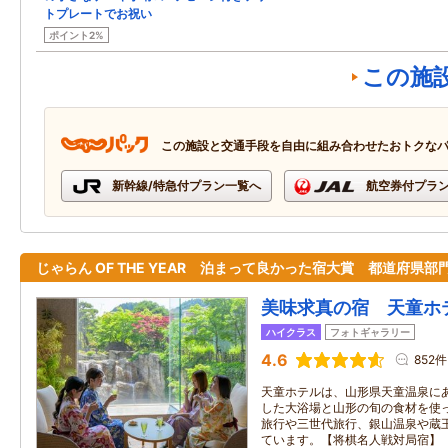
トプレートでお祝い
ポイント2%
この施
この施設と交通手段を自由に組み合わせたおトクな
新幹線/特急付プラン一覧へ
航空券付プラ
じゃらん OF THE YEAR 泊まって良かった宿大賞 都道府県部
美味求真の宿 天童ホ
ハイクラス
フォトギャラリー
4.6
852件
天童ホテルは、山形県天童温泉に
した大浴場と山形の旬の食材を使
旅行や三世代旅行、銀山温泉や蔵
ています。【将棋名人戦対局宿】