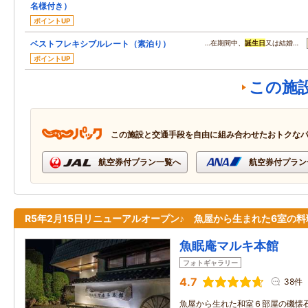
名様付き）
ポイントUP
ベストフレキシブルレート（素泊り）
…在期間中、
誕生日
又は結婚…
ポイントUP
この施
この施設と交通手段を自由に組み合わせたおトクな
航空券付プラン一覧へ
航空券付プラン
R5年2月15日リニューアルオープン♪ 魚屋から生まれた6室の料
魚眠庵マルキ本館
フォトギャラリー
4.7
38件
魚屋から生れた和室６部屋の磯懐