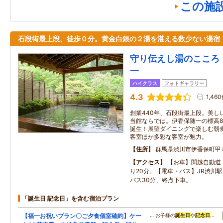
この施
石段街最上段、徒歩０分。黄金白銀の２湯を湛える数少ない湯宿
守り伝えし湯のこころ
一
ハイクラス
フォトギャラリー
4.3
1,46
創業440年、石段街最上段。美し
当館ならでは。伊香保随一の標高8
誕生！展望ダイニングで楽しむ朝
客室ほか多彩な客室が魅力。
住所
群馬県渋川市伊香保町甲
アクセス
【お車】関越自動道
り20分。【電車・バス】JR渋川
バス30分、終点下車。
「誕生日 記念日」を含む宿泊プラン
【福一お祝いプラン〇ご夕食個室確約】ケー
… お子様の
誕生日
や
記念日
…