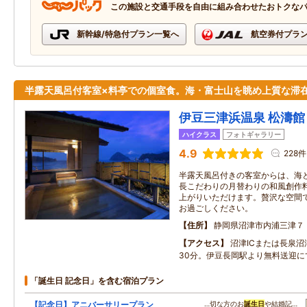
この施設と交通手段を自由に組み合わせたおトクな
新幹線/特急付プラン一覧へ
航空券付プラ
半露天風呂付客室×料亭での個室食。海・富士山を眺め上質な滞
伊豆三津浜温泉 松濤館
ハイクラス
フォトギャラリー
4.9
228件
半露天風呂付きの客室からは、海
長こだわりの月替わりの和風創作
上がりいただけます。贅沢な空間
お過ごしください。
住所
静岡県沼津市内浦三津７
アクセス
沼津ICまたは長泉沼
30分。伊豆長岡駅より無料送迎に
「誕生日 記念日」を含む宿泊プラン
【記念日】アニバーサリープラン
…切な方のお
誕生日
や結婚記…