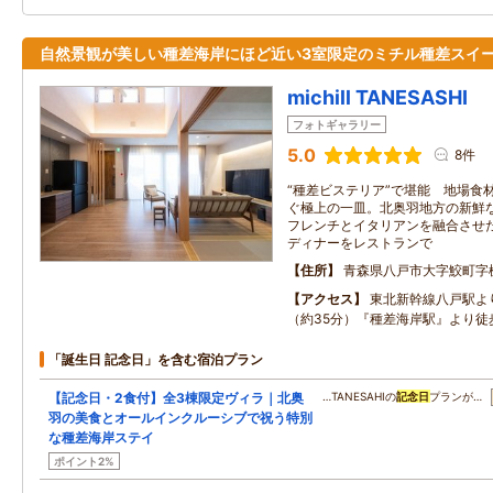
自然景観が美しい種差海岸にほど近い3室限定のミチル種差スイ
michill TANESASHI
フォトギャラリー
5.0
8件
“種差ビステリア”で堪能 地場食
ぐ極上の一皿。北奥羽地方の新鮮
フレンチとイタリアンを融合させ
ディナーをレストランで
住所
青森県八戸市大字鮫町字棚久
アクセス
東北新幹線八戸駅よ
（約35分）『種差海岸駅』より徒
「誕生日 記念日」を含む宿泊プラン
【記念日・2食付】全3棟限定ヴィラ｜北奥
…TANESAHIの
記念日
プランが…
羽の美食とオールインクルーシブで祝う特別
な種差海岸ステイ
ポイント2%