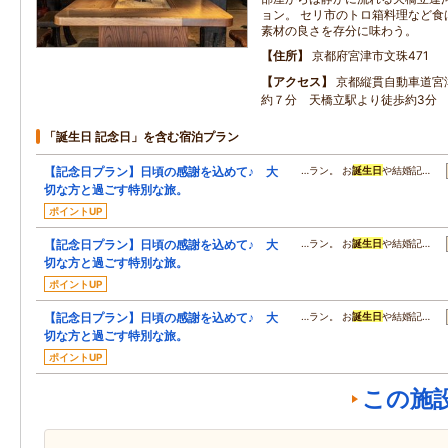
ョン。 セリ市のトロ箱料理など食
素材の良さを存分に味わう。
住所
京都府宮津市文珠471
アクセス
京都縦貫自動車道宮
約７分 天橋立駅より徒歩約3分
「誕生日 記念日」を含む宿泊プラン
【記念日プラン】日頃の感謝を込めて♪ 大
…ラン。 お
誕生日
や結婚記…
切な方と過ごす特別な旅。
ポイントUP
【記念日プラン】日頃の感謝を込めて♪ 大
…ラン。 お
誕生日
や結婚記…
切な方と過ごす特別な旅。
ポイントUP
【記念日プラン】日頃の感謝を込めて♪ 大
…ラン。 お
誕生日
や結婚記…
切な方と過ごす特別な旅。
ポイントUP
この施