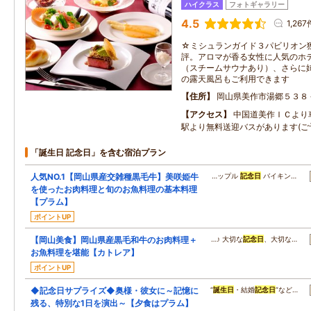
ハイクラス
フォトギャラリー
4.5
1,267
☆ミシュランガイド３パビリオン獲
評。アロマが香る女性に人気のホ
（スチームサウナあり）、さらに
の露天風呂もご利用できます
住所
岡山県美作市湯郷５３８
アクセス
中国道美作ＩＣより車
駅より無料送迎バスがあります(ご
「誕生日 記念日」を含む宿泊プラン
人気NO.1【岡山県産交雑種黒毛牛】美咲姫牛
…ップル
記念日
バイキン…
を使ったお肉料理と旬のお魚料理の基本料理
【プラム】
ポイントUP
【岡山美食】岡山県産黒毛和牛のお肉料理＋
…♪ 大切な
記念日
、大切な…
お魚料理を堪能【カトレア】
ポイントUP
◆記念日サプライズ◆奥様・彼女に～記憶に
“
誕生日
・結婚
記念日
”など…
残る、特別な1日を演出～【夕食はプラム】