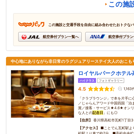
この施
この施設と交通手段を自由に組み合わせたおトクな
航空券付プラン一覧へ
航空券付プラン
中心地にありながら非日常のラグジュアリーステイ大人のおこも
ロイヤルパークホテル
ハイクラス
フォトギャラリー
4.5
1,163
「クラブラウンジ」で本を片手に
／じゃらんアワード中国四国「泊
賞／接客・サービス★4.6★オン
な人との
記念日
」にも◎
住所
香川県高松市瓦町1丁目3-
アクセス
■ことでん瓦町駅より
松駅より車で約7分 ■高松中央IC