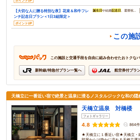
ポイントUP
【大切な人に贈る特別な夜】花束＆和牛フレ
誕生日
や結婚
記念日
、還暦祝…
ンチ記念日プラン＜1日3組限定＞
ポイントUP
この施
この施設と交通手段を自由に組み合わせたおトクな
新幹線/特急付プラン一覧へ
航空券付プラ
天橋立に一番近い宿で絶景と温泉に浸るノスタルジックな和の隠
天橋立温泉 対橋楼
フォトギャラリー
4.8
864件
★天橋立に１番近い宿★天橋立・
部屋からは静かに流れる天橋立運