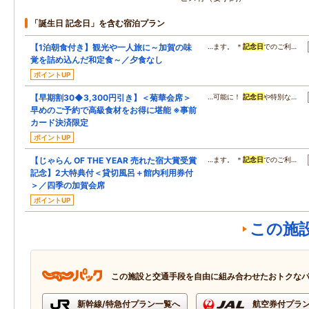
「誕生日 記念日」を含む宿泊プラン
【1泊朝食付き】観光や一人旅に～加賀の味
…ます。 ＊
記念日
でのご利…
覚を詰め込んだ和定食～／夕食なし
ポイントUP
【早期割30◆3,300円引き】＜菊華会席＞
…可能に！
記念日
や特別な…
早めのご予約で高級食材をお得に堪能 ※事前
カード決済限定
ポイントUP
【じゃらん OF THE YEAR 売れた宿大賞受賞
…ます。 ＊
記念日
でのご利…
記念】2大特典付＜貸切風呂＋館内利用券付
＞／四季の加賀会席
ポイントUP
この施
この施設と交通手段を自由に組み合わせたおトクな
新幹線/特急付プラン一覧へ
航空券付プラ