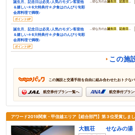
誕生月、記念日は必見♪人気のモダン客室他
…切な方のお
誕生日
、
記念日
…
＆嬉しい☆6大特典付☆夕食はのんびり旬彩
会席料理で満喫♪
ポイントUP
誕生月、記念日は必見♪人気のモダン客室他
…切な方のお
誕生日
、
記念日
…
＆嬉しい☆6大特典付☆夕食はのんびり旬彩
会席料理で満喫♪
ポイントUP
この施
この施設と交通手段を自由に組み合わせたおトクな
航空券付プラン一覧へ
航空券付プラン
アワード2019関東・甲信越エリア【総合部門】第３位受賞しま
大観荘 せなみの湯