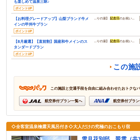
も楽しめて温泉三昧♪
ポイントUP
【お料理グレードアップ】山梨ブランド牛メ
…りの湯】
記念日
のお祝い…
インの甲州牛プラン
ポイントUP
【8月厳選】【直前割】国産和牛メインのス
…りの湯】
記念日
のお祝い…
タンダードプラン
ポイントUP
この施
この施設と交通手段を自由に組み合わせたおトクな
航空券付プラン一覧へ
航空券付プラン
◇全客室温泉檜露天風呂付き◇大人だけの究極のおこもり宿
雪月花別邸 翠雲（共