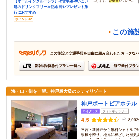
【オールインクルーシブ】≪食事処やいこい
…ります。
記念日
やプレゼ…
処のドリンクフリー≫記念日やプレゼント旅
行におすすめ
ポイントUP
この施
この施設と交通手段を自由に組み合わせたおトクな
新幹線/特急付プラン一覧へ
航空券付プラ
海・山・街を一望。神戸最大級のシティリゾート
神戸ポートピアホテル
ハイクラス
フォトギャラリー
4.5
8,09
三宮・新神戸から無料シャトルで約
規模を誇り、地元に根ざした歴史