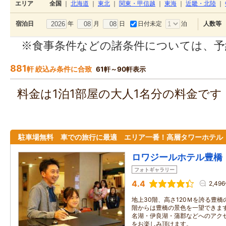
エリア
全国
｜
北海道
｜
東北
｜
関東・甲信越
｜
東海
｜
近畿・北陸
｜
年
月
日
日付未定
泊
宿泊日
人数等
※食事条件などの諸条件については、予
881
軒 絞込み条件に合致
61軒～90軒表示
料金は1泊1部屋の大人1名分の料金で
駐車場無料 車での旅行に最適 エリア一番！高層タワーホテル
ロワジールホテル豊橋
フォトギャラリー
4.4
2,49
地上30階、高さ120Ｍを誇る豊橋
階からは豊橋の景色を一望できます
名湖・伊良湖・蒲郡などへのアクセ
をお楽しみ頂けます。