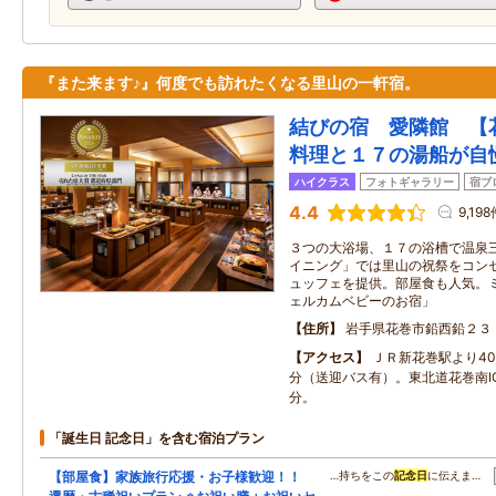
『また来ます♪』何度でも訪れたくなる里山の一軒宿。
結びの宿 愛隣館 【
料理と１７の湯船が自
ハイクラス
フォトギャラリー
宿ブ
4.4
9,19
３つの大浴場、１７の浴槽で温泉
イニング」では里山の祝祭をコン
ュッフェを提供。部屋食も人気。
ェルカムベビーのお宿」
住所
岩手県花巻市鉛西鉛２３
アクセス
ＪＲ新花巻駅より40
分（送迎バス有）。東北道花巻南I
分。
「誕生日 記念日」を含む宿泊プラン
【部屋食】家族旅行応援・お子様歓迎！！
…持ちをこの
記念日
に伝えま…