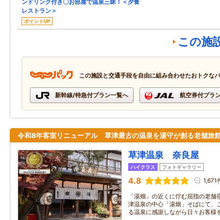
ンドリンク付き〇お部屋で温泉三昧！＜夕食
レストラン＞
ポイントUP
この施
この施設と交通手段を自由に組み合わせたおトクな
新幹線/特急付プラン一覧へ
航空券付プラ
令和8年客室リニューアル 草津最古の温泉を湯守が創る老舗旅
草津温泉 奈良屋
ハイクラス
フォトギャラリー
4.8
1,671
「湯畑」の近くに佇む屈指の老舗宿
津温泉の中心「湯畑」そばにて、
る温泉に感謝しながら日々お客様