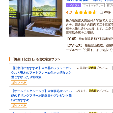
ハイクラス
フォトギャラリー
宿ブ
4.7
66件
檜の温泉露天風呂付き客室で大切
きを。畳み敷きの館内で二十四節
在をお愉しみいただけます。ご夕
懐石風会席をご堪能。
住所
神奈川県足柄下郡箱根町
アクセス
箱根登山鉄道、強羅
ーブルカー「公園下」より徒歩1分
「誕生日 記念日」を含む宿泊プラン
【記念日におすすめ】≪生花のフラワーボッ
… 翠雲の“
記念日
プラン” …
クスと寄木のフォトフレーム付≫大切な人と
過ごすゆったり箱根旅
ポイントUP
【オールインクルーシブ】≪食事処やいこい
…ります。
記念日
やプレゼ…
処のドリンクフリー≫記念日やプレゼント旅
行におすすめ
ポイントUP