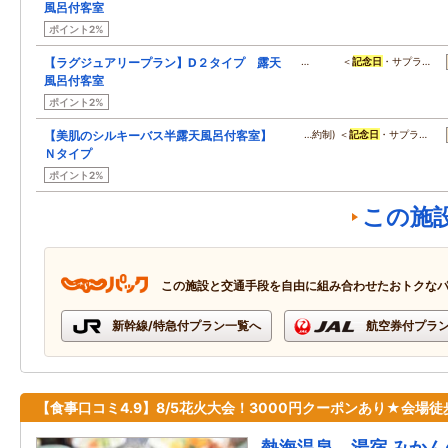
風呂付客室
ポイント2%
【ラグジュアリープラン】D２タイプ 露天
… ＜
記念日
・サプラ…
風呂付客室
ポイント2%
【美肌のシルキーバス半露天風呂付客室】
…約制) ＜
記念日
・サプラ…
Ｎタイプ
ポイント2%
この施
この施設と交通手段を自由に組み合わせたおトクな
新幹線/特急付プラン一覧へ
航空券付プラ
【食事口コミ4.9】8/5花火大会！3000円クーポンあり★会場徒
熱海温泉 湯宿 みかん