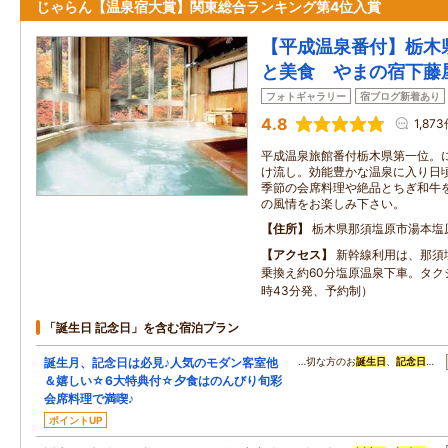
じゃらん【温泉宿大賞】関東総合ランキング第4位入賞
【平成温泉番付】栃木
と美食 やまの宿下藤
フォトギャラリー
宿ブログ新着あり
4.8
1,87
平成温泉旅館番付栃木県第一位。
け流し。効能豊かな温泉に入り日
季節の会席料理や絶品とちぎ和牛
の風情をお楽しみ下さい。
住所
栃木県那須塩原市湯本塩原
アクセス
新幹線利用は、那須
乗換え約60分塩原温泉下車。タク
時43分発、予約制）
「誕生日 記念日」を含む宿泊プラン
誕生月、記念日は必見♪人気のモダン客室他
…切な方のお
誕生日
、
記念日
…
＆嬉しい☆6大特典付☆夕食はのんびり旬彩
会席料理で満喫♪
ポイントUP