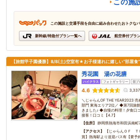
この施
この施設と交通手段を自由に組み合わせたおトクな
新幹線/特急付プラン一覧へ
航空券付プラ
【旅館甲子園優勝】8/8(土)空室有★お子様連れに嬉しい“部屋食”
秀花園 湯の花膳
ハイクラス
フォトギャラリー
宿ブ
4.6
3,33
＼じゃらんOF THE YEAR2023
部門 東海エリア2位／ ◆第7回旅
きました♪ ◆自慢の料理！夕食口コ
接客！口コミ【4.7】
住所
静岡県熱海市和田浜南町7
アクセス
【じゃらんＯＦ Ｔ
賞】熱海駅より送迎バス有【要予