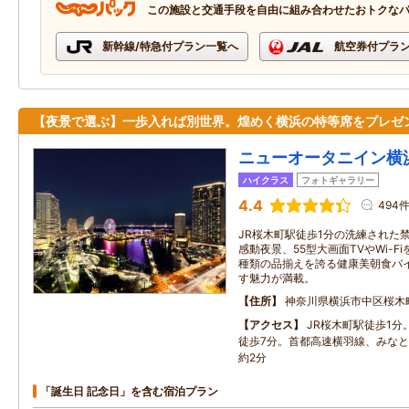
この施設と交通手段を自由に組み合わせたおトクな
新幹線/特急付プラン一覧へ
航空券付プラ
【夜景で選ぶ】一歩入れば別世界。煌めく横浜の特等席をプレゼ
ニューオータニイン横
ハイクラス
フォトギャラリー
4.4
494
JR桜木町駅徒歩1分の洗練された
感動夜景、55型大画面TVやWi-F
種類の品揃えを誇る健康美朝食バ
す魅力が満載。
住所
神奈川県横浜市中区桜木
アクセス
JR桜木町駅徒歩1分
徒歩7分。首都高速横羽線、みな
約2分
「誕生日 記念日」を含む宿泊プラン