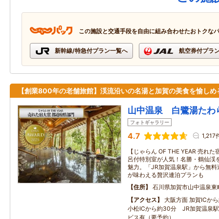
この施設と交通手段を自由に組み合わせたおトクな
新幹線/特急付プラン一覧へ
航空券付プラ
【創業800年の老舗旅館】渓流沿いの名湯と加賀の美食を愉しめ
山中温泉 白鷺湯たわ
フォトギャラリー
4.7
1,217
【じゃらん OF THE YEAR 売
呂付特別室が人気！名勝・鶴仙渓
魅力。「JR加賀温泉駅」から無料
が味わえる贅沢連泊プランも
住所
石川県加賀市山中温泉東
アクセス
大阪方面 加賀ICか
小松ICから約30分 JR加賀温泉
ビス有（要予約）