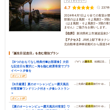
フォトギャラリー
4.7
237件
2024年4月1日より全ての客室
部屋のはま風館・そよ風館2～3階
（はま風館・そよ風館2～3階の客
ません）ご協力をお願いします。
住所
新潟県村上市瀬波温泉2-1
アクセス
JR村上駅下車タク
北自動車道神林岩船ICから国道34
「誕生日 記念日」を含む宿泊プラン
【6つのおもてなし特典付■お部屋食】大切
（^o^）お
誕生日
、結婚記念…
な記念日を贅沢に～海を臨む絶景客室でプラ
イベート夕食を
ポイントUP
【8月厳選】夏のオーシャンビュー露天風呂
…ご夫婦の
記念日
旅行や ゆ…
付客室■ワンドリンク付き＜夕食レストラン
＞
ポイントUP
【夏のオーシャンビュー露天風呂付客室】ワ
…ご夫婦の
記念日
旅行や ゆ…