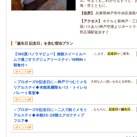
ル。今までもこれからもずっと、
海・空とともに。
住所
兵庫県神戸市中央区港島中町
アクセス
ホテルと新神戸・三
迎バスあり/神戸空港よりポートラ
民広場駅徒歩すぐ
「誕生日 記念日」を含む宿泊プラン
【180度パノラマビュー】南館スイートルー
…します。
記念日
やご褒美…
ムで過ごすラグジュアリーステイ♪ 16時IN＜
朝食付＞
ポイントUP
～プロポーズや記念日に～神戸でつむぐメモ
大切な人へ想いを伝える特別…
リアルステイ◆本館高層階＆バス・トイレセ
パレート客室◆
ポイントUP
～プロポーズや記念日に～二人で紡ぐメモリ
…もちろん、
記念日
や
誕生日
…
アルステイ◆本館25-28階エグゼクティブ
フロア◆
ポイントUP