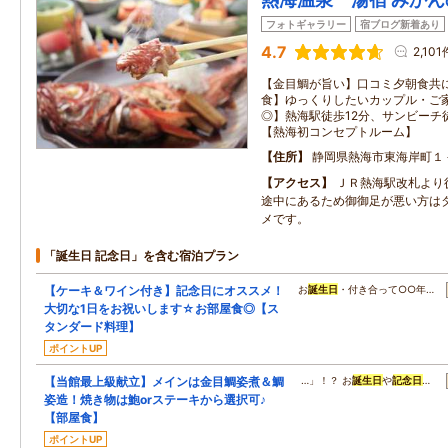
フォトギャラリー
宿ブログ新着あり
4.7
2,101
【金目鯛が旨い】口コミ夕朝食共に
食】ゆっくりしたいカップル・ご家
◎】熱海駅徒歩12分、サンビーチ
【熱海初コンセプトルーム】
住所
静岡県熱海市東海岸町１
アクセス
ＪＲ熱海駅改札より
途中にあるため御御足が悪い方は
メです。
「誕生日 記念日」を含む宿泊プラン
【ケーキ＆ワイン付き】記念日にオススメ！
お
誕生日
・付き合って○○年…
大切な1日をお祝いします☆お部屋食◎【ス
タンダード料理】
ポイントUP
【当館最上級献立】メインは金目鯛姿煮＆鯛
…」！？ お
誕生日
や
記念日
…
姿造！焼き物は鮑orステーキから選択可♪
【部屋食】
ポイントUP