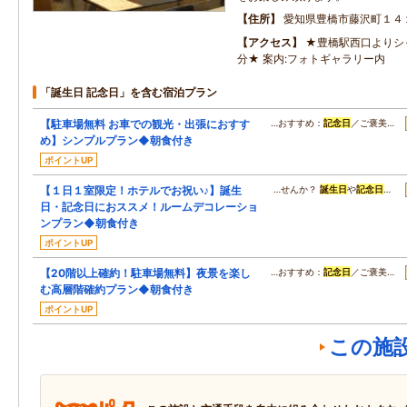
住所
愛知県豊橋市藤沢町１４
アクセス
★豊橋駅西口よりシ
分★ 案内:フォトギャラリー内
「誕生日 記念日」を含む宿泊プラン
【駐車場無料 お車での観光・出張におすす
…おすすめ：
記念日
／ご褒美…
め】シンプルプラン◆朝食付き
ポイントUP
【１日１室限定！ホテルでお祝い♪】誕生
…せんか？
誕生日
や
記念日
…
日・記念日におススメ！ルームデコレーショ
ンプラン◆朝食付き
ポイントUP
【20階以上確約！駐車場無料】夜景を楽し
…おすすめ：
記念日
／ご褒美…
む高層階確約プラン◆朝食付き
ポイントUP
この施