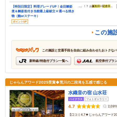
【特別日限定】料理グレードUP！金目鯛姿
…」！？ お
誕生日
や
記念日
…
煮＆鯛姿造付き当館最上級献立☆選べる焼き
物（鮑orステーキ）
ポイントUP
この施
この施設と交通手段を自由に組み合わせたおトクな
新幹線/特急付プラン一覧へ
航空券付プラ
じゃらんアワード2025受賞◆荒川の二段滝を五感で感じる
水織音の宿 山水荘
ハイクラス
フォトギャラリー
4.7
2,09
【口コミ4.7★じゃらんアワード2