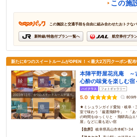
この施
この施設と交通手段を自由に組み合わせたおトクな
新幹線/特急付プラン一覧へ
航空券付プラ
新たに6つのスイートルームがOPEN ！＜最大2万円クーポン配
本陣平野屋花兆庵 ～
心酔の味覚を楽しむ宿
ハイクラス
フォトギャラリー
5.0
809件
★ミシュランガイド愛知・岐阜・三
室で味わう「厳選飛騨牛」 ・「あ
の時間をゆっくりと ・飛騨高山エ
屋」などに最も近い宿
住所
岐阜県高山市本町1-34