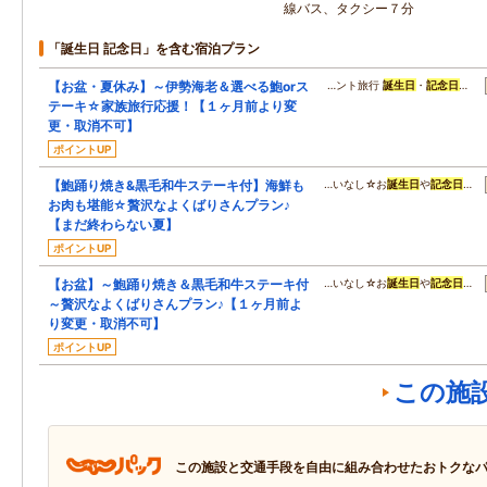
線バス、タクシー７分
「誕生日 記念日」を含む宿泊プラン
【お盆・夏休み】～伊勢海老＆選べる鮑orス
…ント旅行
誕生日
・
記念日
…
テーキ☆家族旅行応援！【１ヶ月前より変
更・取消不可】
ポイントUP
【鮑踊り焼き&黒毛和牛ステーキ付】海鮮も
…いなし☆お
誕生日
や
記念日
…
お肉も堪能☆贅沢なよくばりさんプラン♪
【まだ終わらない夏】
ポイントUP
【お盆】～鮑踊り焼き＆黒毛和牛ステーキ付
…いなし☆お
誕生日
や
記念日
…
～贅沢なよくばりさんプラン♪【１ヶ月前よ
り変更・取消不可】
ポイントUP
この施
この施設と交通手段を自由に組み合わせたおトクな