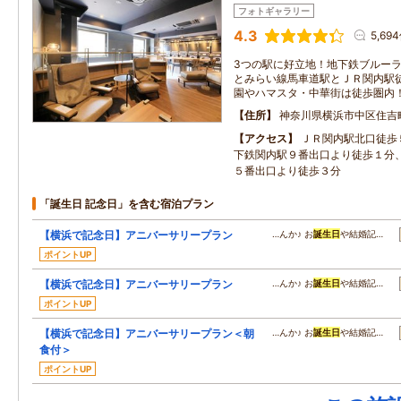
フォトギャラリー
4.3
5,69
3つの駅に好立地！地下鉄ブルーラ
とみらい線馬車道駅とＪＲ関内駅
園やハマスタ・中華街は徒歩圏内
住所
神奈川県横浜市中区住吉
アクセス
ＪＲ関内駅北口徒歩
下鉄関内駅９番出口より徒歩１分
５番出口より徒歩３分
「誕生日 記念日」を含む宿泊プラン
【横浜で記念日】アニバーサリープラン
…んか♪ お
誕生日
や結婚記…
ポイントUP
【横浜で記念日】アニバーサリープラン
…んか♪ お
誕生日
や結婚記…
ポイントUP
【横浜で記念日】アニバーサリープラン＜朝
…んか♪ お
誕生日
や結婚記…
食付＞
ポイントUP