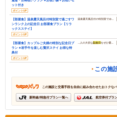
還暦・古稀祝いプラン ※お祝い膳＋お祝いセ
ット付き
ポイントUP
【部屋食】温泉露天風呂付特別室で過ごすワ
温泉露天風呂付の特別室でゆ…
ンランク上の記念日 お部屋食プラン【リラ
ックスステイ】
ポイントUP
【部屋食】カップルご夫婦の特別な記念日プ
…人の大切な
記念日
をぜひ愛…
ラン ※岩手牛を楽しむ贅沢ステイ お得な特
典付
ポイントUP
この施
この施設と交通手段を自由に組み合わせたおトクな
新幹線/特急付プラン一覧へ
航空券付プラ