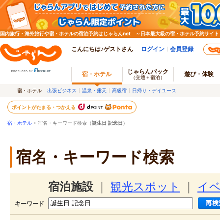
国内旅行・海外旅行や宿・ホテルの宿泊予約はじゃらんnet ～日本最大級の宿・ホテル予約サイト
こんにちは♪ゲストさん
ログイン
会員登録
じゃらんパック
宿・ホテル
遊び・体験
（交通＋宿泊）
宿・ホテル
出張ビジネス
温泉・露天
高級宿
日帰り・デイユース
ポイントがたまる・つかえる
宿・ホテル
> 宿名・キーワード検索（
誕生日 記念日
）
宿名・キーワード検索
宿泊施設
｜
観光スポット
｜
イ
キーワード