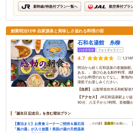
新幹線/特急付プラン一覧へ
航空券付プラ
創業明治12年 自家源泉と美味しさ溢れる料理の宿
石和名湯館 糸柳
ハイクラス
フォトギャラリー
4.7
1,318
明治から続く石和温泉の老舗旅館
ある。」 遊び心ある創作料理、感
らのお料理のおもてなし。 敷地内
湯処でお楽しみください。
住所
山梨県笛吹市石和町駅前1
アクセス
JR石和温泉駅より
90分、八王子から1時間。首都圏
「誕生日 記念日」を含む宿泊プラン
【素泊まり】お夜食コーナーご招待＆薬石浴
…りの湯】
記念日
のお祝い…
「嵐の湯」が入り放題！美肌の湯の天然温泉