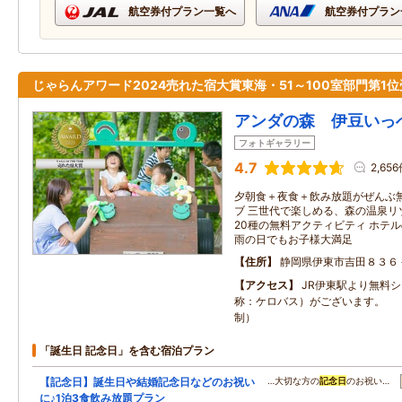
航空券付プラン一覧へ
航空券付プラン
じゃらんアワード2024売れた宿大賞東海・51～100室部門第1
アンダの森 伊豆いっ
フォトギャラリー
4.7
2,65
夕朝食＋夜食＋飲み放題がぜんぶ
ブ 三世代で楽しめる、森の温泉リゾ
20種の無料アクティビティ ホテ
雨の日でもお子様大満足
住所
静岡県伊東市吉田８３６
アクセス
JR伊東駅より無料
称：ケロバス）がございます。 
制）
「誕生日 記念日」を含む宿泊プラン
【記念日】誕生日や結婚記念日などのお祝い
…大切な方の
記念日
のお祝い…
に♪1泊3食飲み放題プラン