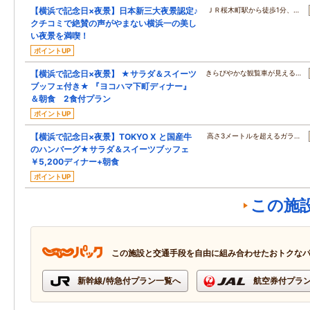
【横浜で記念日×夜景】日本新三大夜景認定♪
ＪＲ桜木町駅から徒歩1分、…
クチコミで絶賛の声がやまない横浜一の美し
い夜景を満喫！
ポイントUP
【横浜で記念日×夜景】 ★サラダ＆スイーツ
きらびやかな観覧車が見える…
ブッフェ付き★ 『ヨコハマ下町ディナー』
＆朝食 2食付プラン
ポイントUP
【横浜で記念日×夜景】TOKYO X と国産牛
高さ3メートルを超えるガラ…
のハンバーグ★サラダ＆スイーツブッフェ
￥5,200ディナー+朝食
ポイントUP
この施
この施設と交通手段を自由に組み合わせたおトクな
新幹線/特急付プラン一覧へ
航空券付プラ