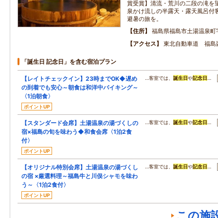
賞受賞】清流・荒川の二段の滝を
泉かけ流しの半露天・露天風呂付
避暑の旅を。
住所
福島県福島市土湯温泉町
アクセス
東北自動車道 福島
「誕生日 記念日」を含む宿泊プラン
【レイトチェックイン】23時までOK◆遅め
…客室では、
誕生日
や
記念日
…
の到着でも安心～朝食は和洋中バイキング～
〈1泊朝食〉
ポイントUP
【スタンダード会席】土湯温泉の湯づくしの
…客室では、
誕生日
や
記念日
…
宿×福島の旬を味わう◆和食会席〈1泊2食
付〉
ポイントUP
【オリジナル特別会席】土湯温泉の湯づくし
…客室では、
誕生日
や
記念日
…
の宿 ×厳選料理～福島牛と川俣シャモを味わ
う～〈1泊2食付〉
ポイントUP
この施