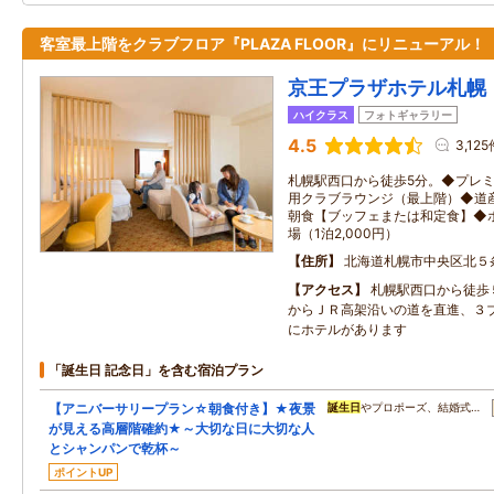
客室最上階をクラブフロア『PLAZA FLOOR』にリニューアル！
京王プラザホテル札幌
ハイクラス
フォトギャラリー
4.5
3,125
札幌駅西口から徒歩5分。◆プレ
用クラブラウンジ（最上階）◆道
朝食【ブッフェまたは和定食】◆
場（1泊2,000円）
住所
北海道札幌市中央区北５
アクセス
札幌駅西口から徒歩
からＪＲ高架沿いの道を直進、３
にホテルがあります
「誕生日 記念日」を含む宿泊プラン
【アニバーサリープラン☆朝食付き】★夜景
誕生日
やプロポーズ、結婚式…
が見える高層階確約★～大切な日に大切な人
とシャンパンで乾杯～
ポイントUP