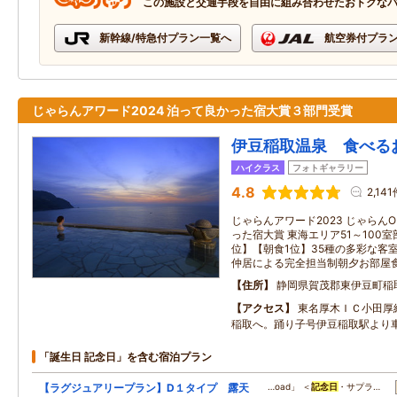
この施設と交通手段を自由に組み合わせたおトクな
新幹線/特急付プラン一覧へ
航空券付プラ
じゃらんアワード2024 泊って良かった宿大賞３部門受賞
伊豆稲取温泉 食べる
ハイクラス
フォトギャラリー
4.8
2,14
じゃらんアワード2023 じゃらんOF
った宿大賞 東海エリア51～100
位】【朝食1位】35種の多彩な客
仲居による完全担当制朝夕お部屋
住所
静岡県賀茂郡東伊豆町稲取
アクセス
東名厚木ＩＣ小田厚
稲取へ。踊り子号伊豆稲取駅より
「誕生日 記念日」を含む宿泊プラン
【ラグジュアリープラン】D１タイプ 露天
…oad」 ＜
記念日
・サプラ…