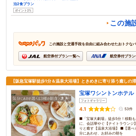
泊2食プラン
ポイント2%
この施
この施設と交通手段を自由に組み合わせたおトクな
航空券付プラン一覧へ
航空券付プラン
【阪急宝塚駅徒歩1分＆温泉大浴場】ときめきに寄り添う癒しの
宝塚ワシントンホテル
フォトギャラリー
4.1
53件
■「宝塚大劇場」徒歩5分！移動も
に、会話華やぐ【ナイトラウンジ】
りと癒す【温泉大浴場】 ■【選べ
分にあわせ、お好みの朝を