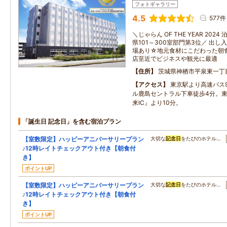
フォトギャラリー
4.5
577件
＼じゃらん OF THE YEAR 20
県101～300室部門第3位／ 出
場あり☆地元食材にこだわった朝
店至近でビジネスや観光に最適
住所
茨城県神栖市平泉東一丁
アクセス
東京駅より高速バス
ル鹿島セントラル下車徒歩4分。
来IC』より10分。
「誕生日 記念日」を含む宿泊プラン
【室数限定】ハッピーアニバーサリープラン
大切な
記念日
をたびのホテル…
♪12時レイトチェックアウト付き【朝食付
き】
ポイントUP
【室数限定】ハッピーアニバーサリープラン
大切な
記念日
をたびのホテル…
♪12時レイトチェックアウト付き【朝食付
き】
ポイントUP