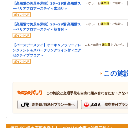
【高層階の美景を満喫】26～29階 高層階ス
…なし。 お
誕生日
・ご結婚…
ーペリアフロアーステイ＜素泊り＞
ポイントUP
【高層階で美景を満喫】26～29階 高層階ス
…なし。 お
誕生日
・ご結婚…
ーペリアフロアーステイ＜朝食付＞
ポイントUP
【バースデーステイ】ケーキ＆フラワーアレ
…もとは違う
誕生日
をプレゼ…
ンジメント＆スパークリングワイン付＜エグ
ゼクティブフロア＞
ポイントUP
この施
この施設と交通手段を自由に組み合わせたおトクな
新幹線/特急付プラン一覧へ
航空券付プラ
伊豆で沖縄★石垣出身主人こだわりの食事と沖縄三線を♪