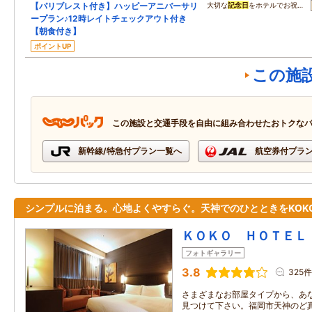
【パリブレスト付き】ハッピーアニバーサリ
大切な
記念日
をホテルでお祝…
ープラン♪12時レイトチェックアウト付き
【朝食付き】
ポイントUP
この施
この施設と交通手段を自由に組み合わせたおトクな
新幹線/特急付プラン一覧へ
航空券付プラ
シンプルに泊まる。心地よくやすらぐ。天神でのひとときをKOK
ＫＯＫＯ ＨＯＴＥＬ
フォトギャラリー
3.8
325件
さまざまなお部屋タイプから、あ
見つけて下さい。福岡市天神のど