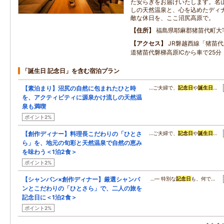
た安らぎをお届けいたします。名
しの天然温泉と、心を込めたディ
敵な休日を、ここ沼尻高原で。
住所
福島県耶麻郡猪苗代町大
アクセス
JR磐越西線「猪苗
道猪苗代磐梯高原ICから車で25分
「誕生日 記念日」を含む宿泊プラン
【素泊まり】沼尻の自然に包まれたひと時
…ご夫婦で、
記念日
や
誕生日
…
を、アクティビティに源泉かけ流しの天然温
泉も満喫
ポイント2%
【創作ディナー】料理長こだわりの「ひとさ
…ご夫婦で、
記念日
や
誕生日
…
ら」を、地元の旬彩と天然温泉で自然の恵み
を味わう＜1泊2食＞
ポイント2%
【シャンパン×創作ディナー】厳選シャンパ
…― 特別な
記念日
も、何で…
ンとこだわりの「ひとさら」で、二人の旅を
記念日に＜1泊2食＞
ポイント2%