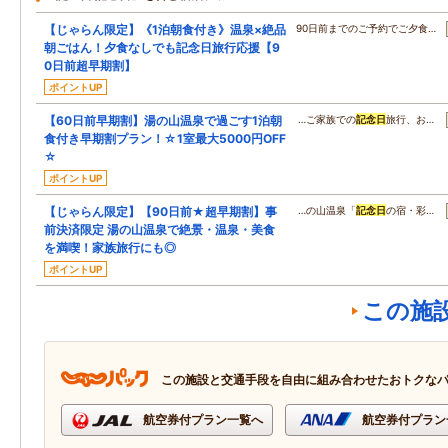
【じゃらん限定】《1泊朝食付き》温泉×絶品
90日前までのご予約でご夕食…
朝ごはん！夕食なしでも記念日旅行応援【9
0日前超早期割】
ポイントUP
【60日前早期割】湯の山温泉で過ごす1泊朝
…ご家族での
記念日
旅行、お…
食付き早期割プラン！☆1室最大5000円OFF
☆
ポイントUP
【じゃらん限定】【90日前★超早期割】事
…の山温泉「
記念日
の宿・彩…
前決済限定 湯の山温泉で絶景・温泉・美食
を満喫！家族旅行にも◎
ポイントUP
この施
この施設と交通手段を自由に組み合わせたおトクな
航空券付プラン一覧へ
航空券付プラン