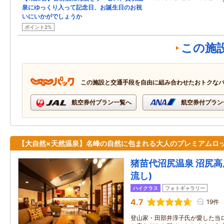
泉にゆっくり入って記念日、お誕生日のお祝
いにいかがでしょうか
ポイント2%
この施
この施設と交通手段を自由に組み合わせたおトクな
航空券付プラン一覧へ
航空券付プラン
【大自然×天然温泉】名峰の自然に包まれる大人のプレミアムロ
猪苗代沼尻温泉 沼尻高
流し)
ハイクラス
フォトギャラリー
4.7
19件
登山家・田部井淳子氏が愛した当