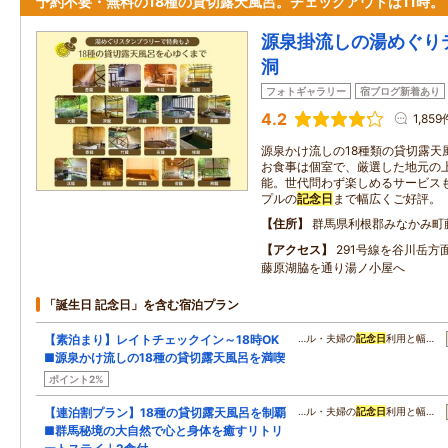
予約不要・無料の18種の貸切露天風呂。チェックアウトは11時。
源泉掛流しの湯めぐり
洞
フォトギャラリー
宿ブログ新着あり
4.2
1,859
源泉かけ流しの18種類の貸切露天
お食事は個室で、厳選した地元の
能。世代問わず楽しめるサービス
プルの
記念日
まで幅広くご好評。
住所
群馬県利根郡みなかみ町藤
アクセス
291号線を谷川岳方
藤原湖脇を通り湯ノ小屋へ
「誕生日 記念日」を含む宿泊プラン
【素泊まり】レイトチェックイン～18時OK
…ル・夫婦の
記念日
利用と幅…
■源泉かけ流しの18種の貸切露天風呂を満喫
ポイント2%
【連泊割プラン】18種の貸切露天風呂を制覇
…ル・夫婦の
記念日
利用と幅…
■群馬秘境の大自然で心と身体を癒すリトリ