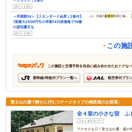
ートステイ｜2食付
ポイント2%
＜早期割14＞【スタンダード会席｜2食付】
…ル・夫婦の
記念日
利用と幅…
1室最大2500円引の早割14日前価格で18種
の貸切露天を
ポイント2%
この施
この施設と交通手段を自由に組み合わせたおトクな
新幹線/特急付プラン一覧へ
航空券付プラ
富士山の麓で静かに佇むコテージタイプの南欧風のお部屋♪
全４室の小さな宿 ふ
フォトギャラリー
アクセスも◎！富士山の麓、森の