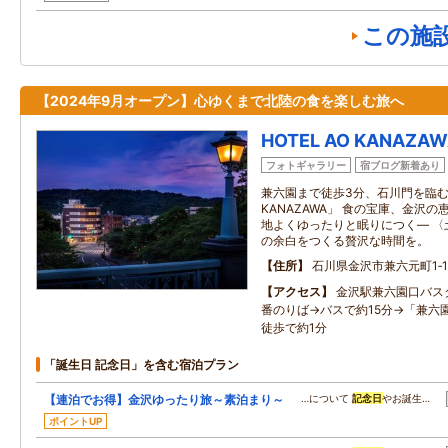
この施
【2024年9月オープン】心ゆくまで北陸の食を楽しむ旅へ
HOTEL AO KANAZA
フォトギャラリー
宿ブログ新着あり
兼六園まで徒歩3分、石川門を臨む全1
KANAZAWA」 食の宝庫、金沢
地よくゆったりと眠りにつく― 〈
の余白をつくる贅沢な時間を。
住所
石川県金沢市兼六元町1‐1
アクセス
金沢駅兼六園口バス
番のりば→バスで約15分→「兼六
徒歩で約1分
「誕生日 記念日」を含む宿泊プラン
【連泊でお得】金沢ゆったり旅～素泊まり～
…について
記念日
やお誕生…
ポイントUP