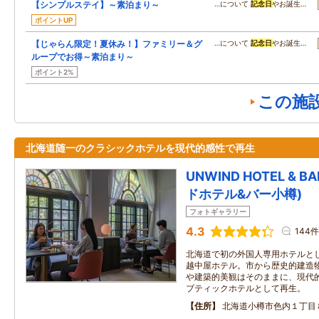
【シンプルステイ】～素泊まり～
…について
記念日
やお誕生…
ポイントUP
【じゃらん限定！夏休み！】ファミリー＆グ
…について
記念日
やお誕生…
ループでお得～素泊まり～
ポイント2%
この施
北海道随一のクラシックホテルを現代的感性で再生
UNWIND HOTEL & 
ドホテル&バー小樽)
フォトギャラリー
4.3
144件
北海道で初の外国人専用ホテルと
越中屋ホテル。市から歴史的建造
や建築的美観はそのままに、現代
ブティックホテルとして再生。
住所
北海道小樽市色内１丁目