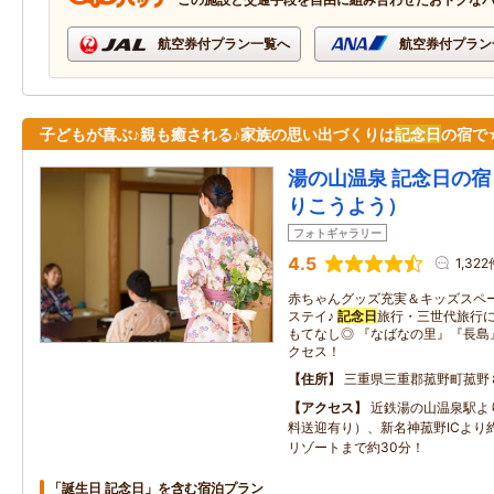
航空券付プラン一覧へ
航空券付プラン
子どもが喜ぶ♪親も癒される♪家族の思い出づくりは
記念日
の宿で
湯の山温泉 記念日の
りこうよう）
フォトギャラリー
4.5
1,322
赤ちゃんグッズ充実＆キッズスペ
ステイ♪
記念日
旅行・三世代旅行
もてなし◎ 『なばなの里』『長島
クセス！
住所
三重県三重郡菰野町菰野
アクセス
近鉄湯の山温泉駅よ
料送迎有り）、新名神菰野ICより
リゾートまで約30分！
「誕生日 記念日」を含む宿泊プラン