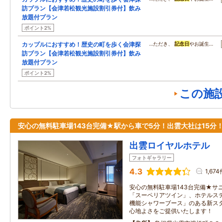
訪プラン【会津若松観光施設割引券付】飲み
放題付プラン
ポイント2%
カップルにおすすめ！歴史の町を歩く会津探
…ただき、
記念日
やお誕生…
訪プラン【会津若松観光施設割引券付】飲み
放題付プラン
ポイント2%
この施
安心の無料駐車場143台完備★駅から車で5分！出雲大社は15分
出雲ロイヤルホテル
フォトギャラリー
4.3
1,67
安心の無料駐車場143台完備★サ
「スーペリアツイン」、ホテルス
機能シャワーブース」のある新ス
心地よさをご提供いたします！