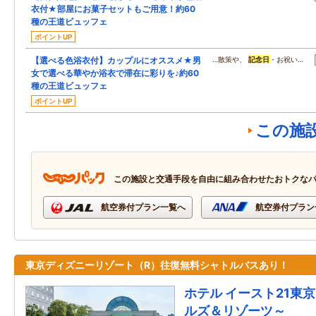
衣付★部屋にお菓子セットもご用意！約60
種の王道ビュッフェ
ポイントUP
【選べる色浴衣付】カップルにオススメ★男
…散策や、
記念日
・お祝い…
女で選べる華やか浴衣で滞在に彩りを♪約60
種の王道ビュッフェ
ポイントUP
この施
この施設と交通手段を自由に組み合わせたおトクな
航空券付プラン一覧へ
航空券付プラン
東京ディズニーリゾート（R）往復無料シャトルバスあり！
ホテル イースト21東
ルズ＆リゾーツ～