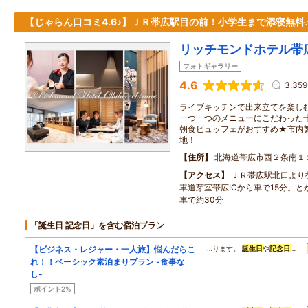
【じゃらん口コミ4.6♪】ＪＲ帯広駅目の前！小学生まで添寝無料
リッチモンドホテル帯
フォトギャラリー
4.6
3,35
ライブキッチンで出来立てを楽し
一つ一つのメニューにこだわった
朝食ビュッフェがおすすめ★市内
地！
住所
北海道帯広市西２条南１
アクセス
ＪＲ帯広駅北口より
車道芽室帯広ICから車で15分。
車で約30分
「誕生日 記念日」を含む宿泊プラン
【ビジネス・レジャー・一人旅】悩んだらこ
…ります。
誕生日
や
記念日
…
れ！！ベーシック素泊まりプラン -食事な
し-
ポイント2%