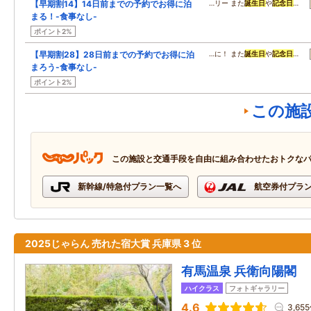
【早期割14】14日前までの予約でお得に泊
…リー また
誕生日
や
記念日
…
まる！-食事なし-
ポイント2%
【早期割28】28日前までの予約でお得に泊
…に！ また
誕生日
や
記念日
…
まろう-食事なし-
ポイント2%
この施
この施設と交通手段を自由に組み合わせたおトクな
新幹線/特急付プラン一覧へ
航空券付プラ
2025じゃらん 売れた宿大賞 兵庫県 3 位
有馬温泉 兵衛向陽閣
ハイクラス
フォトギャラリー
4.6
3,65