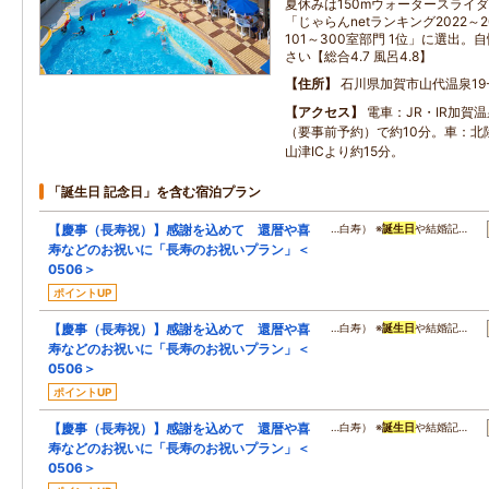
夏休みは150mウォータースラ
「じゃらんnetランキング2022～2
101～300室部門 1位」に選出
さい【総合4.7 風呂4.8】
住所
石川県加賀市山代温泉19-
アクセス
電車：JR・IR加賀
（要事前予約）で約10分。車：北
山津ICより約15分。
「誕生日 記念日」を含む宿泊プラン
【慶事（長寿祝）】感謝を込めて 還暦や喜
…白寿） ※
誕生日
や結婚記…
寿などのお祝いに「長寿のお祝いプラン」＜
0506＞
ポイントUP
【慶事（長寿祝）】感謝を込めて 還暦や喜
…白寿） ※
誕生日
や結婚記…
寿などのお祝いに「長寿のお祝いプラン」＜
0506＞
ポイントUP
【慶事（長寿祝）】感謝を込めて 還暦や喜
…白寿） ※
誕生日
や結婚記…
寿などのお祝いに「長寿のお祝いプラン」＜
0506＞