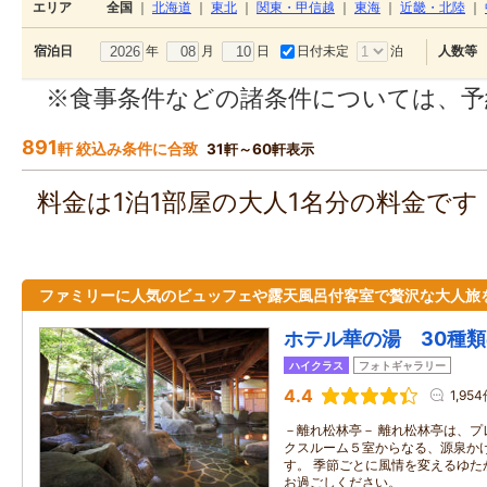
エリア
全国
｜
北海道
｜
東北
｜
関東・甲信越
｜
東海
｜
近畿・北陸
｜
年
月
日
日付未定
泊
宿泊日
人数等
※食事条件などの諸条件については、予
891
軒 絞込み条件に合致
31軒～60軒表示
料金は1泊1部屋の大人1名分の料金で
ファミリーに人気のビュッフェや露天風呂付客室で贅沢な大人旅
ホテル華の湯 30種
ハイクラス
フォトギャラリー
4.4
1,95
－離れ松林亭－ 離れ松林亭は、プ
クスルーム５室からなる、源泉か
す。 季節ごとに風情を変えるゆた
お過ごしください。