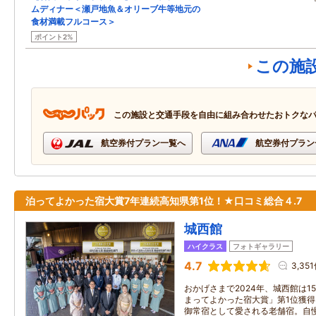
ムディナー＜瀬戸地魚＆オリーブ牛等地元の
食材満載フルコース＞
ポイント2%
この施
この施設と交通手段を自由に組み合わせたおトクな
航空券付プラン一覧へ
航空券付プラン
泊ってよかった宿大賞7年連続高知県第1位！★口コミ総合４.7
城西館
ハイクラス
フォトギャラリー
4.7
3,35
おかげさまで2024年、城西館は1
まってよかった宿大賞」第1位獲
御常宿として愛される老舗宿。自慢