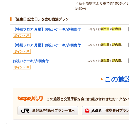
／新千歳空港より車で約100分／
約60分
「誕生日 記念日」を含む宿泊プラン
【特別フロア 月星】お祝いケーキ/夕朝食付
…キを♪ お
誕生日
や
記念日
…
ポイントUP
【特別フロア 月星】お祝いケーキ/夕朝食付
…キを♪ お
誕生日
や
記念日
…
ポイントUP
お祝いケーキ/夕朝食付
…キを♪ お
誕生日
や
記念日
…
ポイントUP
この施
この施設と交通手段を自由に組み合わせたおトクな
新幹線/特急付プラン一覧へ
航空券付プラ