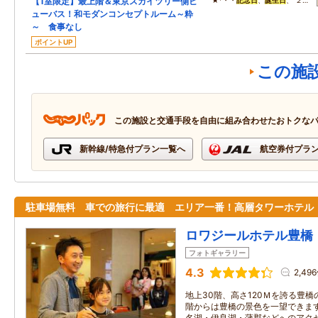
【1室限定】最上階＆東京スカイツリー側ビ
★*・・
記念日
、
誕生日
、 ２…
ューバス！和モダンコンセプトルーム～粋
～ 食事なし
ポイントUP
この施
この施設と交通手段を自由に組み合わせたおトクな
新幹線/特急付プラン一覧へ
航空券付プラ
駐車場無料 車での旅行に最適 エリア一番！高層タワーホテル
ロワジールホテル豊橋
フォトギャラリー
4.3
2,49
地上30階、高さ120Ｍを誇る豊橋
階からは豊橋の景色を一望できます
名湖・伊良湖・蒲郡などへのアクセ