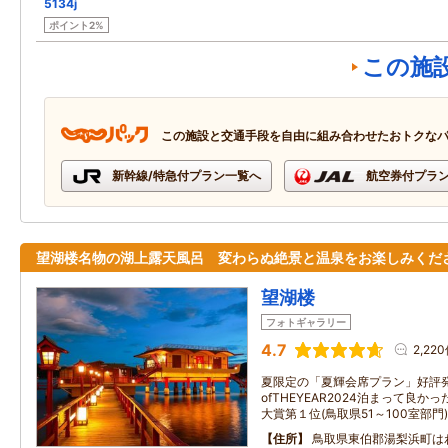
5134j
ポイント2%
この施
この施設と交通手段を自由に組み合わせたおトクな
新幹線/特急付プラン一覧へ
航空券付プラ
望湖楼名物の湖上露天風呂 変わらぬ絶景と温泉をお楽しみくだ
望湖楼
フォトギャラリー
4.7
2,22
夏限定の「夏輝会席プラン」好評発
ofTHEYEAR2024泊まって良
大賞第１位(鳥取県51～100室部門)
住所
鳥取県東伯郡湯梨浜町はわ