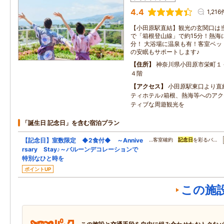
4.4
1,216
【小田原駅直結】観光の玄関口は当
で「箱根登山線」で約15分！熱海
分！ 大浴場に温泉も有！客室ベッ
の安眠もサポートします♪
住所
神奈川県小田原市栄町１
４階
アクセス
小田原駅東口より直
ティホテル♪箱根、熱海等へのア
ティブな周遊観光を
「誕生日 記念日」を含む宿泊プラン
【記念日】室数限定 ◆2食付◆ ～Annive
…客室確約
記念日
を彩るバ…
rsary Stay♪～バルーンデコレーションで
特別なひと時を
ポイントUP
この施