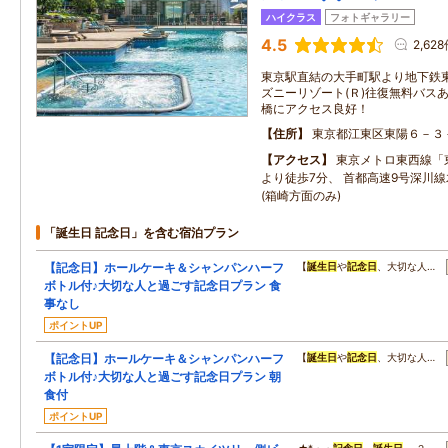
ハイクラス
フォトギャラリー
4.5
2,62
東京駅直結の大手町駅より地下鉄東
ズニーリゾート(Ｒ)往復無料バス
橋にアクセス良好！
住所
東京都江東区東陽６－３
アクセス
東京メトロ東西線「
より徒歩7分、 首都高速9号深川
(箱崎方面のみ)
「誕生日 記念日」を含む宿泊プラン
【記念日】ホールケーキ＆シャンパンハーフ
【
誕生日
や
記念日
、大切な人…
ボトル付♪大切な人と過ごす記念日プラン 食
事なし
ポイントUP
【記念日】ホールケーキ＆シャンパンハーフ
【
誕生日
や
記念日
、大切な人…
ボトル付♪大切な人と過ごす記念日プラン 朝
食付
ポイントUP