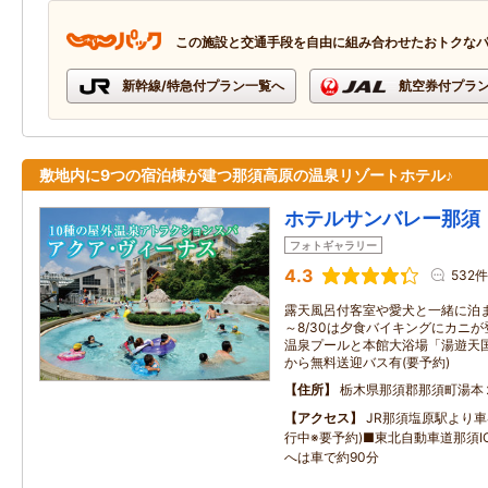
この施設と交通手段を自由に組み合わせたおトクな
新幹線/特急付プラン一覧へ
航空券付プラ
敷地内に9つの宿泊棟が建つ那須高原の温泉リゾートホテル♪
ホテルサンバレー那須
フォトギャラリー
4.3
532件
露天風呂付客室や愛犬と一緒に泊ま
～8/30は夕食バイキングにカニが登
温泉プールと本館大浴場「湯遊天
から無料送迎バス有(要予約)
住所
栃木県那須郡那須町湯本
アクセス
JR那須塩原駅より車
行中※要予約)■東北自動車道那須IC
へは車で約90分