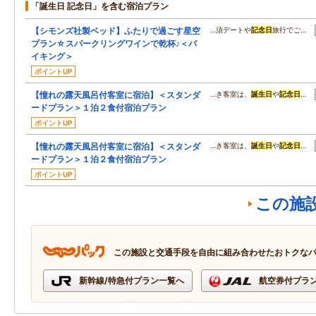
「誕生日 記念日」を含む宿泊プラン
【シモンズ社製ベッド】ふたりで過ごす星空
…須デートや
記念日
旅行でご…
プラン☆スパークリングワインで乾杯♪＜バ
イキング＞
ポイントUP
【憧れの露天風呂付客室に宿泊】＜スタンダ
…き客室は、
誕生日
や
記念日
…
ードプラン＞１泊２食付宿泊プラン
ポイントUP
【憧れの露天風呂付客室に宿泊】＜スタンダ
…き客室は、
誕生日
や
記念日
…
ードプラン＞１泊２食付宿泊プラン
ポイントUP
この施
この施設と交通手段を自由に組み合わせたおトクな
新幹線/特急付プラン一覧へ
航空券付プラ