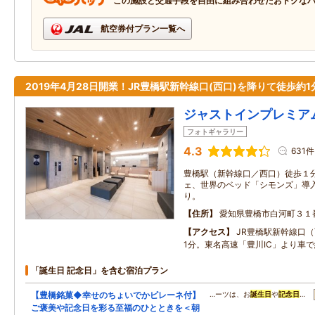
この施設と交通手段を自由に組み合わせたおトクな
航空券付プラン一覧へ
2019年4月28日開業！JR豊橋駅新幹線口(西口)を降りて徒歩約1
ジャストインプレミア
フォトギャラリー
4.3
631件
豊橋駅（新幹線口／西口）徒歩１
ェ、世界のベッド「シモンズ」導
り。
住所
愛知県豊橋市白河町３１
アクセス
JR豊橋駅新幹線口
1分。東名高速「豊川IC」より車で
「誕生日 記念日」を含む宿泊プラン
【豊橋銘菓◆幸せのちょいでかピレーネ付】
…ーツは、お
誕生日
や
記念日
…
ご褒美や記念日を彩る至福のひとときを＜朝