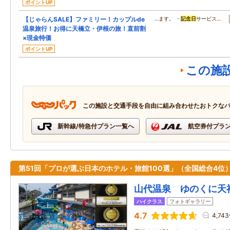
ポイントUP
【じゃらんSALE】ファミリー！カップルde
…ます。 ・
記念日
サービス…
温泉旅行！お得に天橋立・伊根の旅！直前割
×現金特価
ポイントUP
この施
この施設と交通手段を自由に組み合わせたおトクな
新幹線/特急付プラン一覧へ
航空券付プラ
第51回「プロが選ぶ日本のホテル・旅館100選」（全国総合4位
山代温泉 ゆのくに天
ハイクラス
フォトギャラリー
4.7
4,74