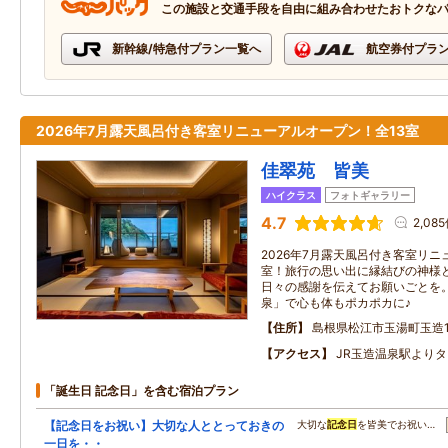
この施設と交通手段を自由に組み合わせたおトクな
新幹線/特急付プラン一覧へ
航空券付プラ
2026年7月露天風呂付き客室リニューアルオープン！全13室
佳翠苑 皆美
ハイクラス
フォトギャラリー
4.7
2,08
2026年7月露天風呂付き客室リニ
室！旅行の思い出に縁結びの神様
日々の感謝を伝えてお願いごとを
泉」で心も体もポカポカに♪
住所
島根県松江市玉湯町玉造12
アクセス
JR玉造温泉駅よりタ
「誕生日 記念日」を含む宿泊プラン
【記念日をお祝い】大切な人ととっておきの
大切な
記念日
を皆美でお祝い…
一日を・・