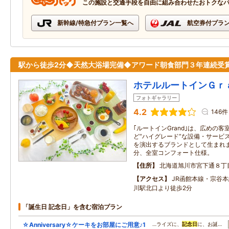
この施設と交通手段を自由に組み合わせたおトクな
新幹線/特急付プラン一覧へ
航空券付プラ
駅から徒歩2分◆天然大浴場完備◆アワード朝食部門３年連続受
ホテルルートインＧｒ
フォトギャラリー
4.2
146件
｢ルートインGrand｣は、広めの
ど“ハイグレード”な設備・サービ
を演出するブランドとして生まれ
分、全室コンフォート仕様。
住所
北海道旭川市宮下通８丁
アクセス
JR函館本線・宗谷
川駅北口より徒歩2分
「誕生日 記念日」を含む宿泊プラン
☆Anniversary☆ケーキをお部屋にご用意♪1
…ライズに、
記念日
に、お誕…