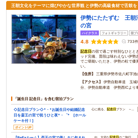
王朝文化をテーマに煌びやかな世界観 と伊勢の高級食材で舌鼓を
伊勢にたたずむ 王朝
の宮
ハイクラス
フォトギャラリー
宿ブ
4.8
733
記念日
の宿で過ごす特別なひとと
ッド完備、普段は味わえない伊勢
でご堪能いただき、伊勢の杜で優
い。
住所
三重県伊勢市佐八町字池
アクセス
伊勢自動車道 玉城
分、伊勢自動車道 伊勢西ICより
「誕生日 記念日」を含む宿泊プラン
◇記念日プラン◇*・*お誕生日や結婚記念
心に残る、
記念日
プラン ～…
日を斎王の宮で祝うひと夜*・゜* [ホール
ケーキ付！]
ポイントUP
【ReFaルーム】斎王の宮で美しさに包まれ
…や、大切な
記念日
のご旅行…