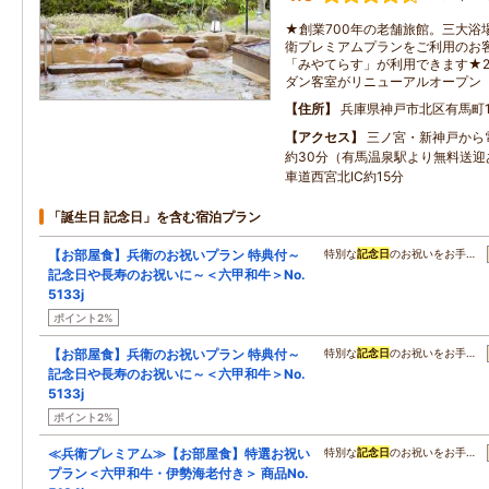
★創業700年の老舗旅館。三大浴
衛プレミアムプランをご利用のお
「みやてらす」が利用できます★2
ダン客室がリニューアルオープン
住所
兵庫県神戸市北区有馬町1
アクセス
三ノ宮・新神戸から
約30分（有馬温泉駅より無料送迎
車道西宮北IC約15分
「誕生日 記念日」を含む宿泊プラン
【お部屋食】兵衛のお祝いプラン 特典付～
特別な
記念日
のお祝いをお手…
記念日や長寿のお祝いに～＜六甲和牛＞No.
5133j
ポイント2%
【お部屋食】兵衛のお祝いプラン 特典付～
特別な
記念日
のお祝いをお手…
記念日や長寿のお祝いに～＜六甲和牛＞No.
5133j
ポイント2%
≪兵衛プレミアム≫【お部屋食】特選お祝い
特別な
記念日
のお祝いをお手…
プラン＜六甲和牛・伊勢海老付き＞ 商品No.