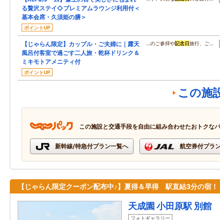
る贅沢ステイ◇プレミアムラウンジ利用付＜
基本会席・久須姫の膳＞
ポイントUP
【じゃらん限定】カップル・ご夫婦に｜露天
…のご参拝や
記念日
旅行、ご…
風呂付客室で過ごす二人旅・乾杯ドリンク＆
ミキモトアメニティ付
ポイントUP
この施
この施設と交通手段を自由に組み合わせたおトクな
新幹線/特急付プラン一覧へ
航空券付プラ
【じゃらん限定クーポン配布中♪】夏得＆早得 駅直結3分の宿！
天成園 小田原駅 別館
フォトギャラリー