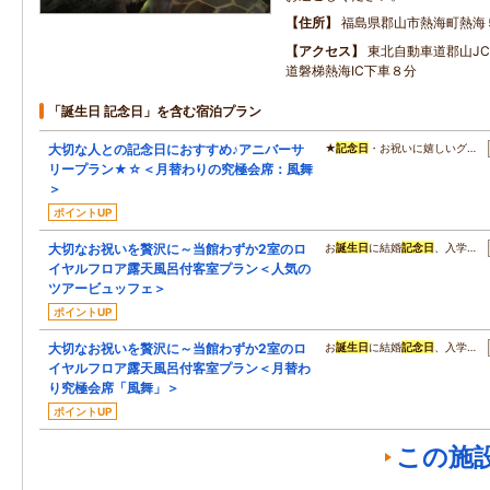
住所
福島県郡山市熱海町熱海
アクセス
東北自動車道郡山J
道磐梯熱海IC下車８分
「誕生日 記念日」を含む宿泊プラン
大切な人との記念日におすすめ♪アニバーサ
★
記念日
・お祝いに嬉しいグ…
リープラン★☆＜月替わりの究極会席：風舞
＞
ポイントUP
大切なお祝いを贅沢に～当館わずか2室のロ
お
誕生日
に結婚
記念日
、入学…
イヤルフロア露天風呂付客室プラン＜人気の
ツアービュッフェ＞
ポイントUP
大切なお祝いを贅沢に～当館わずか2室のロ
お
誕生日
に結婚
記念日
、入学…
イヤルフロア露天風呂付客室プラン＜月替わ
り究極会席「風舞」＞
ポイントUP
この施