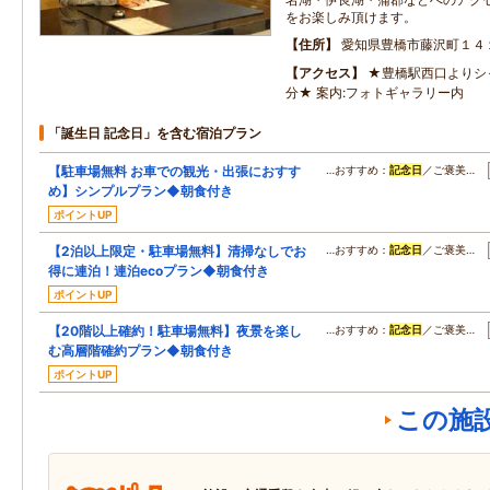
をお楽しみ頂けます。
住所
愛知県豊橋市藤沢町１４
アクセス
★豊橋駅西口よりシ
分★ 案内:フォトギャラリー内
「誕生日 記念日」を含む宿泊プラン
【駐車場無料 お車での観光・出張におすす
…おすすめ：
記念日
／ご褒美…
め】シンプルプラン◆朝食付き
ポイントUP
【2泊以上限定・駐車場無料】清掃なしでお
…おすすめ：
記念日
／ご褒美…
得に連泊！連泊ecoプラン◆朝食付き
ポイントUP
【20階以上確約！駐車場無料】夜景を楽し
…おすすめ：
記念日
／ご褒美…
む高層階確約プラン◆朝食付き
ポイントUP
この施