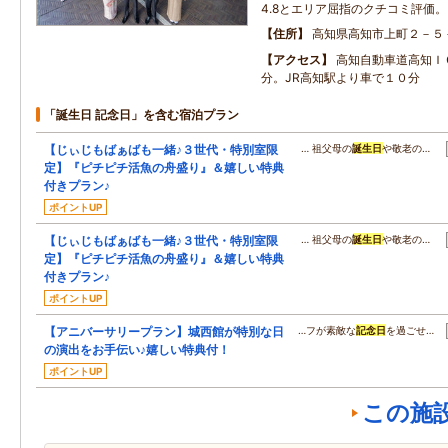
4.8とエリア屈指のクチコミ評価。
住所
高知県高知市上町２－５
アクセス
高知自動車道高知Ｉ
分。JR高知駅より車で１０分
「誕生日 記念日」を含む宿泊プラン
【じぃじもばぁばも一緒♪３世代・特別室限
… 祖父母の
誕生日
や敬老の…
定】『ピチピチ活魚の舟盛り』＆嬉しい特典
付きプラン♪
ポイントUP
【じぃじもばぁばも一緒♪３世代・特別室限
… 祖父母の
誕生日
や敬老の…
定】『ピチピチ活魚の舟盛り』＆嬉しい特典
付きプラン♪
ポイントUP
【アニバーサリープラン】城西館が特別な日
…フが素敵な
記念日
を過ごせ…
の演出をお手伝い♪嬉しい特典付！
ポイントUP
この施