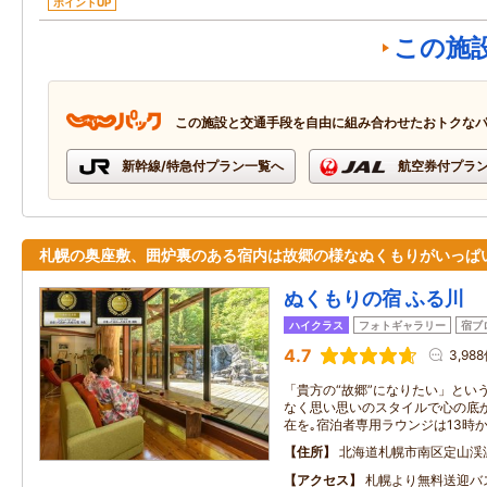
ポイントUP
この施
この施設と交通手段を自由に組み合わせたおトクな
新幹線/特急付プラン一覧へ
航空券付プラ
札幌の奥座敷、囲炉裏のある宿内は故郷の様なぬくもりがいっぱ
ぬくもりの宿 ふる川
ハイクラス
フォトギャラリー
宿ブ
4.7
3,98
「貴方の“故郷”になりたい」とい
なく思い思いのスタイルで心の底
在を｡宿泊者専用ラウンジは13時
住所
北海道札幌市南区定山渓
アクセス
札幌より無料送迎バ