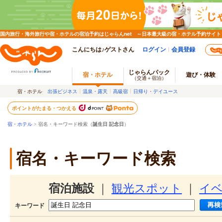
国内旅行・海外旅行や宿・ホテルの宿泊予約はじゃらんnet ～日本最大級の宿・ホテル予約サイト
こんにちは♪ゲストさん
ログイン
会員登録
じゃらんパック
宿・ホテル
遊び・体験
（交通＋宿泊）
宿・ホテル
出張ビジネス
温泉・露天
高級宿
日帰り・デイユース
ポイントがたまる・つかえる
宿・ホテル
> 宿名・キーワード検索（
誕生日 記念日
）
宿名・キーワード検索
宿泊施設
｜
観光スポット
｜
イ
キーワード