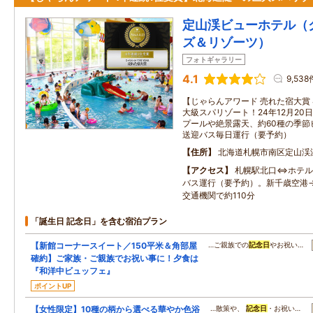
定山渓ビューホテル（
ズ＆リゾーツ）
フォトギャラリー
4.1
9,538
【じゃらんアワード 売れた宿大賞
大級スパリゾート！24年12月2
プールや絶景露天、約60種の季節
送迎バス毎日運行（要予約）
住所
北海道札幌市南区定山渓
アクセス
札幌駅北口⇔ホテル
バス運行（要予約）。新千歳空港
交通機関で約110分
「誕生日 記念日」を含む宿泊プラン
【新館コーナースイート／150平米＆角部屋
…ご親族での
記念日
やお祝い…
確約】ご家族・ご親族でお祝い事に！夕食は
『和洋中ビュッフェ』
ポイントUP
【女性限定】10種の柄から選べる華やか色浴
…散策や、
記念日
・お祝い…