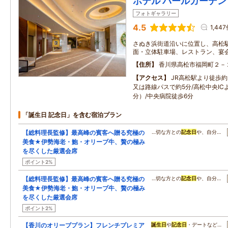
ホテル パールガーデン
フォトギャラリー
4.5
1,44
さぬき浜街道沿いに位置し、高松駅
面・立体駐車場、レストラン、宴
住所
香川県高松市福岡町２－
アクセス
JR高松駅より徒歩約3
又は路線パスで約5分/高松中央ICよ
分）/中央病院徒歩6分
「誕生日 記念日」を含む宿泊プラン
【総料理長監修】最高峰の賓客へ贈る究極の
…切な方との
記念日
や、自分…
美食★伊勢海老・鮑・オリーブ牛、贅の極み
を尽くした厳選会席
ポイント2%
【総料理長監修】最高峰の賓客へ贈る究極の
…切な方との
記念日
や、自分…
美食★伊勢海老・鮑・オリーブ牛、贅の極み
を尽くした厳選会席
ポイント2%
【香川のオリーブプラン】フレンチプレミア
誕生日
や
記念日
・デートなど…