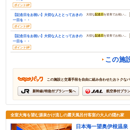
ポイントUP
【記念日をお祝い】大切な人ととっておきの
大切な
記念日
を皆美でお祝い…
一日を・・
ポイントUP
【記念日をお祝い】大切な人ととっておきの
大切な
記念日
を皆美でお祝い…
一日を・・
ポイントUP
この施
この施設と交通手段を自由に組み合わせたおトクな
新幹線/特急付プラン一覧へ
航空券付プラ
全室大海を望む源泉かけ流しの露天風呂付客室の大人の隠れ家
日本海一望奥伊根温