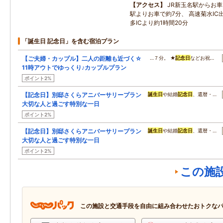
アクセス
JR新玉名駅からお車
駅よりお車で約7分、 高速菊水IC
多ICより約1時間20分
「誕生日 記念日」を含む宿泊プラン
【ご夫婦・カップル】二人の距離も近づく☆
…７分。 ★
記念日
などお祝…
11時アウトでゆっくり♪カップルプラン
ポイント2%
【記念日】別邸さくらアニバーサリープラン
誕生日
や結婚
記念日
、還暦・…
大切な人と過ごす特別な一日
ポイント2%
【記念日】別邸さくらアニバーサリープラン
誕生日
や結婚
記念日
、還暦・…
大切な人と過ごす特別な一日
ポイント2%
この施
この施設と交通手段を自由に組み合わせたおトクな