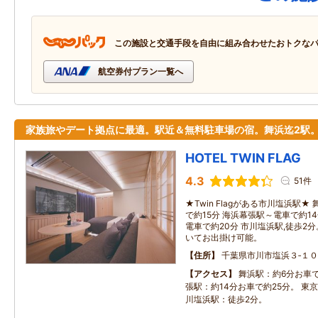
この施設と交通手段を自由に組み合わせたおトクな
航空券付プラン一覧へ
家族旅やデート拠点に最適。駅近＆無料駐車場の宿。舞浜迄2駅
HOTEL TWIN FLAG
4.3
51件
★Twin Flagがある市川塩浜駅
で約15分 海浜幕張駅～電車で約1
電車で約20分 市川塩浜駅,徒歩2
いてお出掛け可能。
住所
千葉県市川市塩浜３‐１０
アクセス
舞浜駅：約6分お車で
張駅：約14分お車で約25分。 東京
川塩浜駅：徒歩2分。