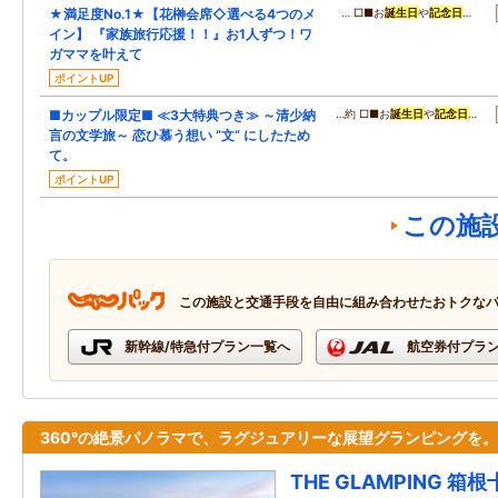
★満足度No.1★【花榊会席◇選べる4つのメ
… □■お
誕生日
や
記念日
…
イン】 『家族旅行応援！！』お1人ずつ！ワ
ガママを叶えて
ポイントUP
■カップル限定■ ≪3大特典つき≫ ～清少納
…約 □■お
誕生日
や
記念日
…
言の文学旅～ 恋ひ慕う想い “文” にしたため
て。
ポイントUP
この施
この施設と交通手段を自由に組み合わせたおトクな
新幹線/特急付プラン一覧へ
航空券付プラ
360°の絶景パノラマで、ラグジュアリーな展望グランピングを。
THE GLAMPING 箱