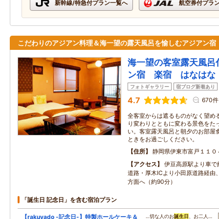
新幹線/特急付プラン一覧へ
航空券付プラ
こだわりのアジアン料理＆海一望の露天風呂を愉しむアジアン宿
海一望の客室露天風呂
ン宿 楽宿 はなはな
フォトギャラリー
宿ブログ新着あり
4.7
670件
全客室からは遮るものがなく望め
り変わりとともに変わる景色をた
い。客室露天風呂と朝夕のお部屋
ときをお過ごしください。
住所
静岡県伊東市富戸１１０
アクセス
伊豆高原駅より車で
道路・厚木ICより小田原道路経由、
方面へ（約90分）
「誕生日 記念日」を含む宿泊プラン
【rakuyado -記念日-】特製ホールケーキ＆
…切な人のお
誕生日
、お二人…