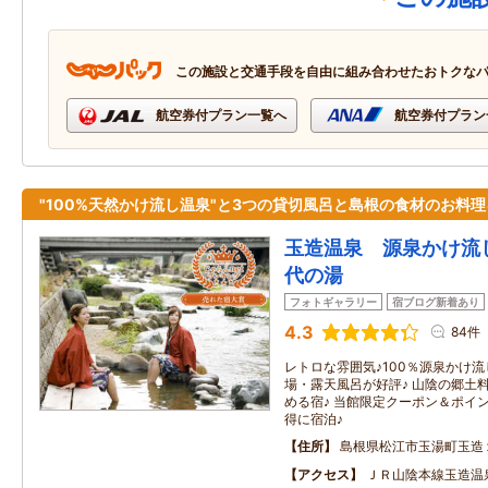
この施設と交通手段を自由に組み合わせたおトクな
航空券付プラン一覧へ
航空券付プラン
"100%天然かけ流し温泉"と3つの貸切風呂と島根の食材のお料理
玉造温泉 源泉かけ流
代の湯
フォトギャラリー
宿ブログ新着あり
4.3
84件
レトロな雰囲気♪100％源泉かけ
場・露天風呂が好評♪ 山陰の郷土
める宿♪ 当館限定クーポン＆ポイ
得に宿泊♪
住所
島根県松江市玉湯町玉造
アクセス
ＪＲ山陰本線玉造温