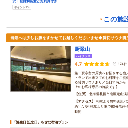
沢・金目鯛姿煮とお刺身付き
ポイント2%
この施
当館へは少しお腹をすかせてお越しくださいませ◆貸切サウナ誕
厨翠山
ハイクラス
4.7
174件
第一寶亭留の厨房へお招きする宿
トランで出来立てのお料理をご提
る貸切サウナあり／当日11時から「
上のお客様専用の施設です】
住所
北海道札幌市南区定山渓
アクセス
札幌より無料送迎バ
約）/JR札幌駅より車で60分/新
時間
「誕生日 記念日」を含む宿泊プラン