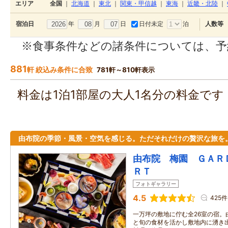
エリア
全国
｜
北海道
｜
東北
｜
関東・甲信越
｜
東海
｜
近畿・北陸
｜
年
月
日
日付未定
泊
宿泊日
人数等
※食事条件などの諸条件については、予
881
軒 絞込み条件に合致
781軒～810軒表示
料金は1泊1部屋の大人1名分の料金で
由布院の季節・風景・空気を感じる。ただそれだけの贅沢な旅を
由布院 梅園 ＧＡＲ
ＲＴ
フォトギャラリー
4.5
425件
一万坪の敷地に佇む全26室の宿。
と旬の食材を活かし敷地内に湧き