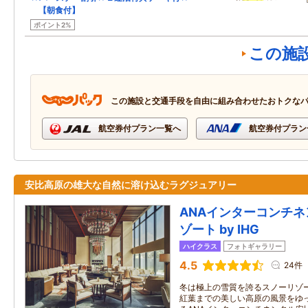
【朝食付】
ポイント2%
この施
この施設と交通手段を自由に組み合わせたおトクな
航空券付プラン一覧へ
航空券付プラン
安比高原の雄大な自然に溶け込むラグジュアリー
ANAインターコンチ
ゾート by IHG
ハイクラス
フォトギャラリー
4.5
24件
冬は極上の雪質を誇るスノーリゾ
紅葉までの美しい高原の風景をゆ