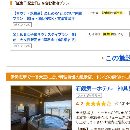
「誕生日 記念日」を含む宿泊プラン
【サウナ・水風呂】楽しめる“ととのい”体験
…ご家族 ・
記念日
や
誕生日
…
プラン 58㎡・添い寝OK・布団貸出可
ポイント2%
楽しめる女子旅サウナステイプラン 58
…し活遠征・
誕生日
旅行にも…
㎡ ★女性限定★ 1室料金（4名様まで）
ポイント2%
この施
伊勢志摩で一番天空に近い料理自慢の絶景宿。トンビの餌付けに
石鏡第一ホテル 神具
フォトギャラリー
4.2
1,214
★大浴場リニューアルOPEN★20
水族館へ車25分☆ボリューム満
り上がって下さい★館内は階段が
住所
三重県鳥羽市石鏡町字与八