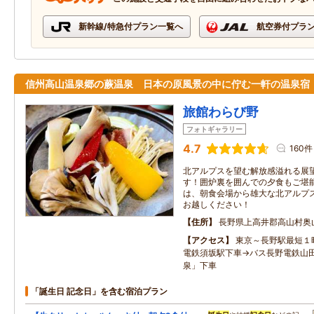
新幹線/特急付プラン一覧へ
航空券付プラ
信州高山温泉郷の蕨温泉 日本の原風景の中に佇む一軒の温泉宿
旅館わらび野
フォトギャラリー
4.7
160件
北アルプスを望む解放感溢れる展
す！囲炉裏を囲んでの夕食もご堪
は、朝食会場から雄大な北アルプ
お越しください！
住所
長野県上高井郡高山村奥
アクセス
東京～長野駅最短１
電鉄須坂駅下車→バス長野電鉄山
泉」下車
「誕生日 記念日」を含む宿泊プラン