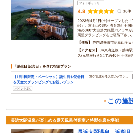
フォトギャラリー
4.8
36件
2023年4月1日(土)オープンした「T
峠」。富士山や駿河湾を臨む十国
海の360°大自然の絶景パノラマ
展望グランピングをご堪能下さい
住所
静岡県熱海市伊豆山字日
アクセス
JR東海道線・熱海
ス(元箱根行き)にて約40分 十国
「誕生日 記念日」を含む宿泊プラン
【1日1棟限定・ベーシック】誕生日や記念日
360°見渡せる天空のグラン…
を天空のグランピングでお祝いプラン
ポイント2%
この施
長浜太閤温泉が楽しめる露天風呂付客室と特製会席を堪能
長浜太閤温泉 浜湖月