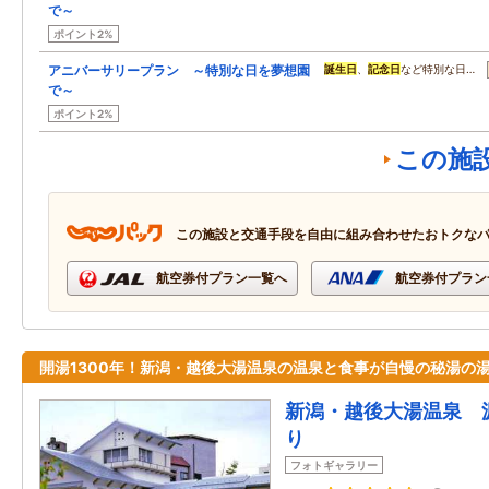
で～
ポイント2%
アニバーサリープラン ～特別な日を夢想園
誕生日
、
記念日
など特別な日…
で～
ポイント2%
この施
この施設と交通手段を自由に組み合わせたおトクな
航空券付プラン一覧へ
航空券付プラン
開湯1300年！新潟・越後大湯温泉の温泉と食事が自慢の秘湯の
新潟・越後大湯温泉 
り
フォトギャラリー