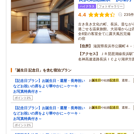
ハイクラス
フォトギャラリー
4.4
235件
古き良き文化の町、長浜。昔なが
過ごせる温泉旅館。大浴場からは
全8室の客室全てに露天風呂完備
の宿
住所
滋賀県長浜市公園町４－
アクセス
ＪＲ琵琶湖線長浜
名神高速道路長浜ＩＣより湖岸方
「誕生日 記念日」を含む宿泊プラン
【記念日プラン】お誕生日・還暦・長寿祝い
お
誕生日
や結婚
記念日
、還暦…
などお祝いの席をより華やかに～ケーキ・
お写真特典付き～
ポイント2%
【記念日プラン】お誕生日・還暦・長寿祝い
お
誕生日
や結婚
記念日
、還暦…
などお祝いの席をより華やかに～ケーキ・
お写真特典付き～
ポイント2%