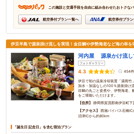
この施設と交通手段を自由に組み合わせたおトクな
航空券付プラン一覧へ
航空券付プラン
伊豆半島で源泉掛け流しを実現！金目鯛や伊勢海老など海の幸を
河内屋 源泉かけ流し1
フォトギャラリー
4.3
454
伊豆で初の温泉冷却装置「湯雨竹
加水・加温なしの100％源泉掛け
目鯛の丸ごと姿煮や、伊勢海老、
をご堪能いただけます。
住所
静岡県賀茂郡南伊豆町下
アクセス
西湘バイパス石橋ICか
沼津ICから約80km
「誕生日 記念日」を含む宿泊プラン