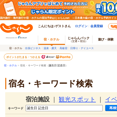
国内旅行・海外旅行や宿・ホテルの宿泊予約はじゃらんnet ～日本最大級の宿・ホテル予約サイト
こんにちは♪ゲストさん
ログイン
会員登録
じゃらんパック
宿・ホテル
遊び・体験
（交通＋宿泊）
宿・ホテル
出張ビジネス
温泉・露天
高級宿
日帰り・デイユース
ポイントがたまる・つかえる
宿・ホテル
> 宿名・キーワード検索（
誕生日 記念日
）
宿名・キーワード検索
宿泊施設
｜
観光スポット
｜
イ
キーワード