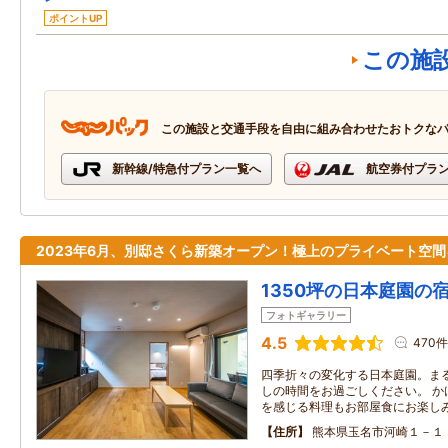
ポイントUP
この施
この施設と交通手段を自由に組み合わせたおトクな
新幹線/特急付プラン一覧へ
航空券付プラ
2023年6月、別邸さくら新築オープン！極上のプライベート空間
1350坪の日本庭園の
フォトギャラリー
4.5
470件
四季折々の変化する日本庭園。ま
しの時間をお過ごしください。 か
を感じる料理もお部屋食にお楽し
住所
熊本県玉名市河崎１－１