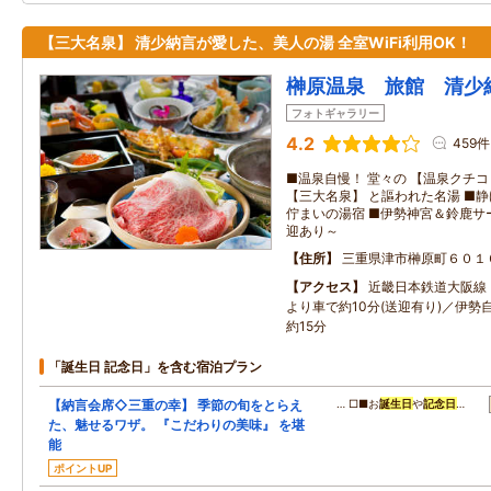
【三大名泉】 清少納言が愛した、美人の湯 全室WiFi利用OK！
榊原温泉 旅館 清少
フォトギャラリー
4.2
459件
■温泉自慢！ 堂々の 【温泉クチコ
【三大名泉】 と謳われた名湯 ■
佇まいの湯宿 ■伊勢神宮＆鈴鹿サ
迎あり～
住所
三重県津市榊原町６０１
アクセス
近畿日本鉄道大阪線
より車で約10分(送迎有り)／伊勢
約15分
「誕生日 記念日」を含む宿泊プラン
【納言会席◇三重の幸】 季節の旬をとらえ
… □■お
誕生日
や
記念日
…
た、魅せるワザ。 『こだわりの美味』 を堪
能
ポイントUP