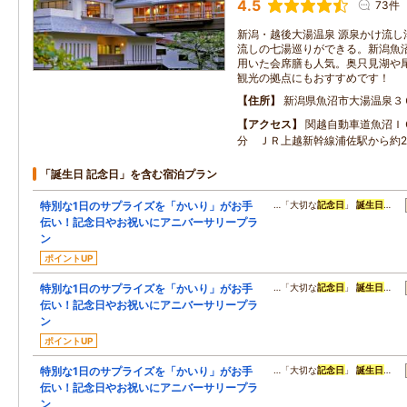
4.5
73件
新潟・越後大湯温泉 源泉かけ流し
流しの七湯巡りができる。新潟魚
用いた会席膳も人気。奥只見湖や
観光の拠点にもおすすめです！
住所
新潟県魚沼市大湯温泉３
アクセス
関越自動車道魚沼Ｉ
分 ＪＲ上越新幹線浦佐駅から約2
「誕生日 記念日」を含む宿泊プラン
特別な1日のサプライズを「かいり」がお手
…「大切な
記念日
」
誕生日
…
伝い！記念日やお祝いにアニバーサリープラ
ン
ポイントUP
特別な1日のサプライズを「かいり」がお手
…「大切な
記念日
」
誕生日
…
伝い！記念日やお祝いにアニバーサリープラ
ン
ポイントUP
特別な1日のサプライズを「かいり」がお手
…「大切な
記念日
」
誕生日
…
伝い！記念日やお祝いにアニバーサリープラ
ン