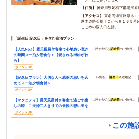
住所
神奈川県足柄下郡湯河原
アクセス
東名高速道路厚木Ｉ
厚木道路石橋ＩＣからＲ１３５号
こごめの湯入口左折。
「誕生日 記念日」を含む宿泊プラン
【人気No.1】露天風呂付客室で心地良い寛ぎ
…行や大切な
記念日
のご旅行…
の時間＜一泊夕朝食付＞【愛される街ゆがわ
ら】
ポイントUP
【記念日プラン】大切な人へ感謝の思いを込
…い出を。
誕生日
や結婚記…
めて＜一泊夕朝食付＞
ポイントUP
【マタニティ】露天風呂付き客室で過ごす癒
…行や大切な
記念日
のご旅行…
しの時 ご夫婦二人きりでの最後の想い出を
ポイントUP
この施