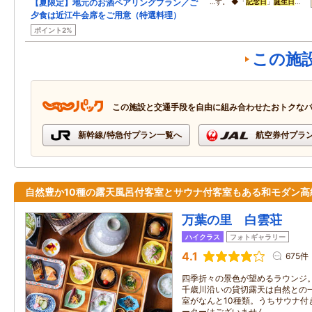
【夏限定】地元のお酒ペアリングプラン／ご
…す。 ◆「
記念日
」
誕生日
…
夕食は近江牛会席をご用意（特選料理）
ポイント2%
この施
この施設と交通手段を自由に組み合わせたおトクな
新幹線/特急付プラン一覧へ
航空券付プラ
自然豊か10種の露天風呂付客室とサウナ付客室もある和モダン高
万葉の里 白雲荘
ハイクラス
フォトギャラリー
4.1
675件
四季折々の景色が望めるラウンジ
千歳川沿いの貸切露天は自然との一
室がなんと10種類。うちサウナ付
ーターはございません