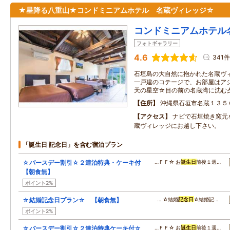
★星降る八重山★コンドミニアムホテル 名蔵ヴィレッジ☆
コンドミニアムホテル
フォトギャラリー
4.6
341件
石垣島の大自然に抱かれた名蔵ヴ
一戸建のコテージで、お部屋はア
天の星空☆目の前の名蔵湾に沈む
住所
沖縄県石垣市名蔵１３５
アクセス
ナビで石垣焼き窯元
蔵ヴィレッジにお越し下さい。
「誕生日 記念日」を含む宿泊プラン
☆バースデー割引☆２連泊特典・ケーキ付
…ＦＦ☆ お
誕生日
前後１週…
【朝食無】
ポイント2%
☆結婚記念日プラン☆ 【朝食無】
… ☆結婚
記念日
☆結婚記…
ポイント2%
☆バースデー割引☆２連泊特典ケーキ付☆
…ＦＦ☆ お
誕生日
前後１週…