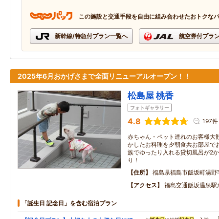
この施設と交通手段を自由に組み合わせたおトクな
新幹線/特急付プラン一覧へ
航空券付プラ
2025年6月おかげさまで全面リニューアルオープン！！
松島屋 桃香
フォトギャラリー
4.8
197件
赤ちゃん・ペット連れのお客様大
かしたお料理を夕朝食共お部屋で
族でゆったり入れる貸切風呂が2
り！
住所
福島県福島市飯坂町湯野
アクセス
福島交通飯坂温泉駅
「誕生日 記念日」を含む宿泊プラン