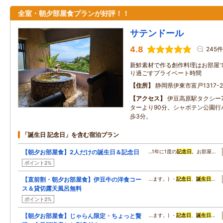
全室・朝夕部屋食プランが好評！！
サテンドール
4.8
245件
新鮮素材で作る創作料理はお部屋
り過ごすプライベート時間
住所
静岡県伊東市富戸1317-2
アクセス
伊豆高原駅タクシー
ターより90分。シャボテン公園行
歩3分。
「誕生日 記念日」を含む宿泊プラン
【朝夕お部屋食】2人だけの誕生日＆記念日
…1年に1度の
記念日
。お部屋…
ポイント2%
【直前割・朝夕お部屋食】伊豆牛の洋食コー
…ます。) ・
記念日
、
誕生日
…
ス＆貸切露天風呂無料
ポイント2%
【朝夕お部屋食】じゃらん限定・ちょっと贅
…ます。) ・
記念日
、
誕生日
…