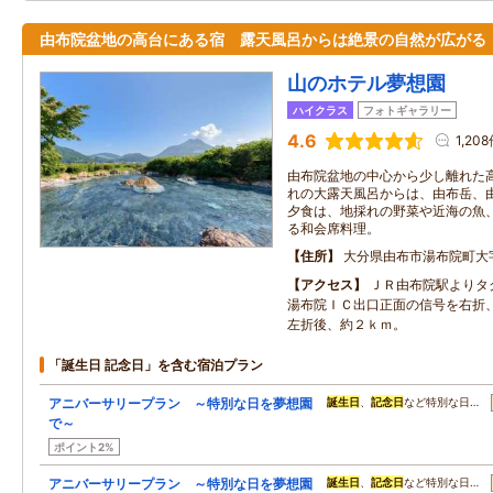
由布院盆地の高台にある宿 露天風呂からは絶景の自然が広がる
山のホテル夢想園
ハイクラス
フォトギャラリー
4.6
1,20
由布院盆地の中心から少し離れた
れの大露天風呂からは、由布岳、
夕食は、地採れの野菜や近海の魚
る和会席料理。
住所
大分県由布市湯布院町大
アクセス
ＪＲ由布院駅よりタ
湯布院ＩＣ出口正面の信号を右折
左折後、約２ｋｍ。
「誕生日 記念日」を含む宿泊プラン
アニバーサリープラン ～特別な日を夢想園
誕生日
、
記念日
など特別な日…
で～
ポイント2%
アニバーサリープラン ～特別な日を夢想園
誕生日
、
記念日
など特別な日…