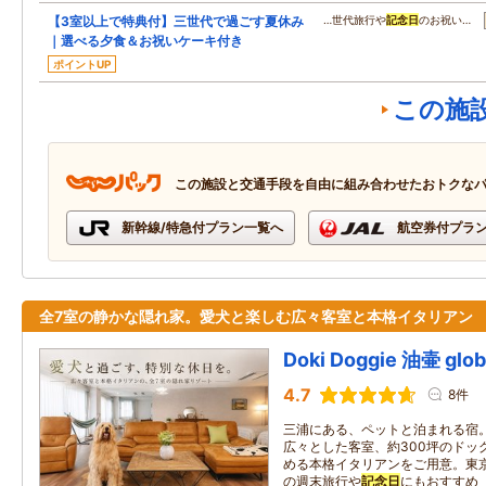
【3室以上で特典付】三世代で過ごす夏休み
…世代旅行や
記念日
のお祝い…
｜選べる夕食＆お祝いケーキ付き
ポイントUP
この施
この施設と交通手段を自由に組み合わせたおトクな
新幹線/特急付プラン一覧へ
航空券付プラ
全7室の静かな隠れ家。愛犬と楽しむ広々客室と本格イタリアン
Doki Doggie 油壷 glo
4.7
8件
三浦にある、ペットと泊まれる宿
広々とした客室、約300坪のドッ
める本格イタリアンをご用意。東京
の週末旅行や
記念日
にもおすすめ