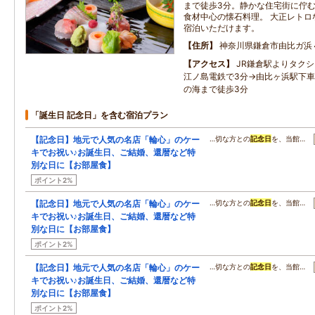
まで徒歩3分。静かな住宅街に佇む
食材中心の懐石料理。 大正レトロ
宿泊いただけます。
住所
神奈川県鎌倉市由比ガ浜
アクセス
JR鎌倉駅よりタク
江ノ島電鉄で3分→由比ヶ浜駅下車
の海まで徒歩3分
「誕生日 記念日」を含む宿泊プラン
【記念日】地元で人気の名店「輪心」のケー
…切な方との
記念日
を、当館…
キでお祝い♪お誕生日、ご結婚、還暦など特
別な日に【お部屋食】
ポイント2%
【記念日】地元で人気の名店「輪心」のケー
…切な方との
記念日
を、当館…
キでお祝い♪お誕生日、ご結婚、還暦など特
別な日に【お部屋食】
ポイント2%
【記念日】地元で人気の名店「輪心」のケー
…切な方との
記念日
を、当館…
キでお祝い♪お誕生日、ご結婚、還暦など特
別な日に【お部屋食】
ポイント2%