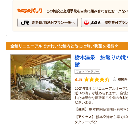
この施設と交通手段を自由に組み合わせたおトクな
新幹線/特急付プラン一覧へ
航空券付プラ
全館リニューアルできれいな館内と他には無い眺望を堪能☆
栃木温泉 鮎返りの滝
館
フォトギャラリー
4.5
686件
2021年8月にリニューアルオープ
返りの滝」が眺められます。 自慢
れた緑豊かな露天風呂や旬の食材
ださいませ。
住所
熊本県阿蘇郡南阿蘇村河
アクセス
熊本空港から車で40
タクシーで5分