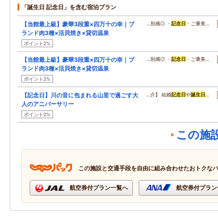
「誕生日 記念日」を含む宿泊プラン
【当館最上級】豪華3段重×四万十の幸｜ブ
…別感◎ ・
記念日
・ご褒美…
ランド肉3種×活貝焼き×貸切温泉
ポイント2%
【当館最上級】豪華3段重×四万十の幸｜ブ
…別感◎ ・
記念日
・ご褒美…
ランド肉3種×活貝焼き×貸切温泉
ポイント2%
【記念日】川の音に包まれる山里で過ごす大
…介】 結婚
記念日
や
誕生日
…
人のアニバーサリー
ポイント2%
この施
この施設と交通手段を自由に組み合わせたおトクな
航空券付プラン一覧へ
航空券付プラン