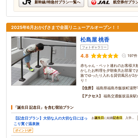
新幹線/特急付プラン一覧へ
航空券付プラ
2025年6月おかげさまで全面リニューアルオープン！！
松島屋 桃香
フォトギャラリー
4.8
197件
赤ちゃん・ペット連れのお客様大
かしたお料理を夕朝食共お部屋で
族でゆったり入れる貸切風呂が2
り！
住所
福島県福島市飯坂町湯野
アクセス
福島交通飯坂温泉駅
「誕生日 記念日」を含む宿泊プラン
【記念日プラン】大切な人の大切な日にほっ
お
誕生日
に結婚
記念日
、入学…
こり寛ぐ温泉旅
ポイントUP