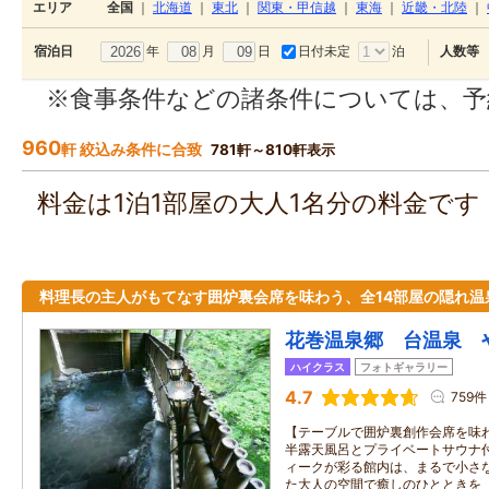
エリア
全国
｜
北海道
｜
東北
｜
関東・甲信越
｜
東海
｜
近畿・北陸
｜
年
月
日
日付未定
泊
宿泊日
人数等
※食事条件などの諸条件については、予
960
軒 絞込み条件に合致
781軒～810軒表示
料金は1泊1部屋の大人1名分の料金で
料理長の主人がもてなす囲炉裏会席を味わう、全14部屋の隠れ温
花巻温泉郷 台温泉 
ハイクラス
フォトギャラリー
4.7
759件
【テーブルで囲炉裏創作会席を味
半露天風呂とプライベートサウナ
ィークが彩る館内は、まるで小さ
た大人の空間で癒しのひとときを