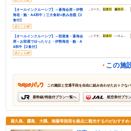
【オールインクルーシブ】～蒼海会席～伊勢
…コース。
記念日
・
誕生日
…
海老・鮑・A4和牛｜三大食材×飲み放題【2
食付】
ポイントUP
【オールインクルーシブ】～部屋食・蒼海会
…ンです。
記念日
・ハネム…
席～お部屋でゆったりと・伊勢海老・鮑・A
4和牛【2食付】
ポイントUP
この施
この施設と交通手段を自由に組み合わせたおトクな
新幹線/特急付プラン一覧へ
航空券付プラ
屋久島、霧島、大隅、南薩等指宿を拠点に観光するのがおすすめ