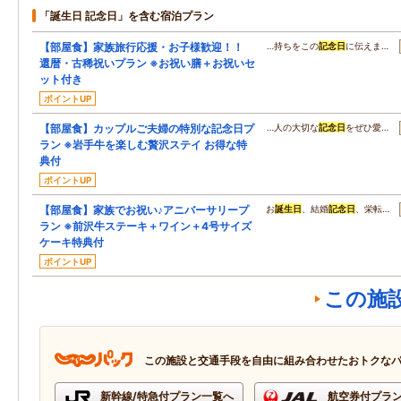
「誕生日 記念日」を含む宿泊プラン
【部屋食】家族旅行応援・お子様歓迎！！
…持ちをこの
記念日
に伝えま…
還暦・古稀祝いプラン ※お祝い膳＋お祝いセ
ット付き
ポイントUP
【部屋食】カップルご夫婦の特別な記念日プ
…人の大切な
記念日
をぜひ愛…
ラン ※岩手牛を楽しむ贅沢ステイ お得な特
典付
ポイントUP
【部屋食】家族でお祝い♪アニバーサリープ
お
誕生日
、結婚
記念日
、栄転…
ラン ※前沢牛ステーキ＋ワイン＋4号サイズ
ケーキ特典付
ポイントUP
この施
この施設と交通手段を自由に組み合わせたおトクな
新幹線/特急付プラン一覧へ
航空券付プラ