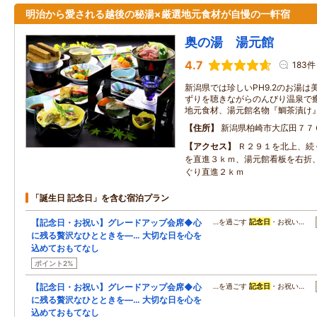
明治から愛される越後の秘湯×厳選地元食材が自慢の一軒宿
奥の湯 湯元館
4.7
183件
新潟県では珍しいPH9.2のお湯は
ずりを聴きながらのんびり温泉で癒
地元食材、湯元館名物『鯛茶漬け
住所
新潟県柏崎市大広田７７
アクセス
Ｒ２９１を北上、続
を直進３ｋｍ、湯元館看板を右折
ぐり直進２ｋｍ
「誕生日 記念日」を含む宿泊プラン
【記念日・お祝い】グレードアップ会席◆心
…を過ごす
記念日
・お祝い…
に残る贅沢なひとときを―… 大切な日を心を
込めておもてなし
ポイント2%
【記念日・お祝い】グレードアップ会席◆心
…を過ごす
記念日
・お祝い…
に残る贅沢なひとときを―… 大切な日を心を
込めておもてなし