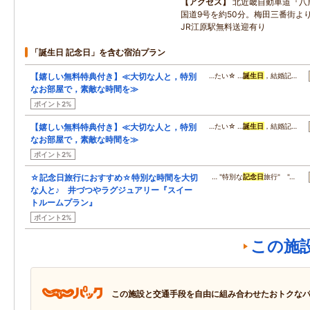
アクセス
北近畿自動車道『八
国道9号を約50分。梅田三番街よ
JR江原駅無料送迎有り
「誕生日 記念日」を含む宿泊プラン
【嬉しい無料特典付き】≪大切な人と，特別
…たい☆ …
誕生日
，結婚記…
なお部屋で，素敵な時間を≫
ポイント2%
【嬉しい無料特典付き】≪大切な人と，特別
…たい☆ …
誕生日
，結婚記…
なお部屋で，素敵な時間を≫
ポイント2%
☆記念日旅行におすすめ☆特別な時間を大切
… "特別な
記念日
旅行" "…
な人と♪ 井づつやラグジュアリー『スイー
トルームプラン』
ポイント2%
この施
この施設と交通手段を自由に組み合わせたおトクな