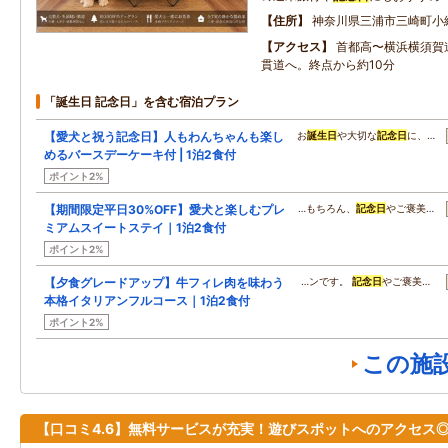
住所
神奈川県三浦市三崎町小網代
アクセス
首都高〜横浜横須賀
貫道へ。終点から約10分
「誕生日 記念日」を含む宿泊プラン
【愛犬と祝う記念日】人もわんちゃんも楽し
お
誕生日
や大切な
記念日
に、…
めるバースデーケーキ付 | 1泊2食付
ポイント2%
【期間限定平日30%OFF】愛犬と楽しむプレ
…もちろん、
記念日
やご褒美…
ミアムスイートステイ｜1泊2食付
ポイント2%
【夕食グレードアップ】牛フィレ肉を味わう
…ンです。
記念日
やご褒美…
本格イタリアンフルコース｜1泊2食付
ポイント2%
この施
【口コミ4.6】無料サービスが充実！遊びスポットへのアクセス