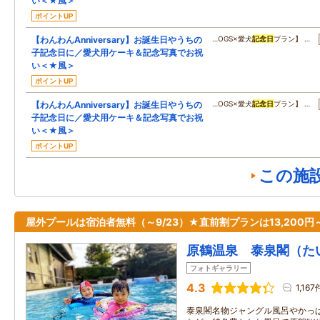
い＜★風＞
ポイントUP
【わんわんAnniversary】お誕生日やうちの
…OGS×愛犬
記念日
プラン】 …
子記念日に／愛犬用ケーキ＆記念写真でお祝
い＜★風＞
ポイントUP
【わんわんAnniversary】お誕生日やうちの
…OGS×愛犬
記念日
プラン】 …
子記念日に／愛犬用ケーキ＆記念写真でお祝
い＜★風＞
ポイントUP
この施
屋外プールは宿泊者無料（～9/23）★直前割プランは13,200円
原鶴温泉 泰泉閣（た
フォトギャラリー
4.3
1,167
泰泉閣名物ジャングル風呂やかっ