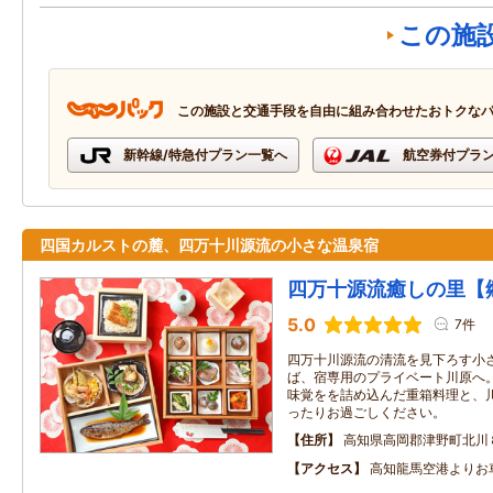
この施
この施設と交通手段を自由に組み合わせたおトクな
新幹線/特急付プラン一覧へ
航空券付プラ
四国カルストの麓、四万十川源流の小さな温泉宿
四万十源流癒しの里【
5.0
7件
四万十川源流の清流を見下ろす小
ば、宿専用のプライベート川原へ
味覚をを詰め込んだ重箱料理と、
ったりお過ごしください。
住所
高知県高岡郡津野町北川
アクセス
高知龍馬空港よりお