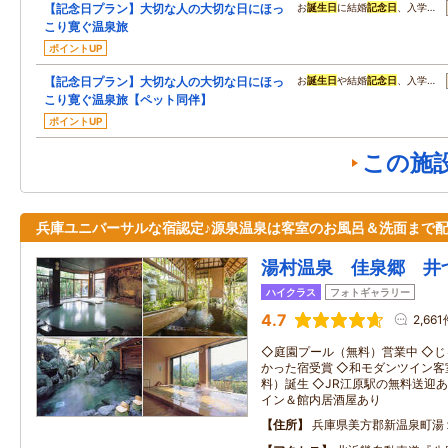
【記念日プラン】大切な人の大切な日にほっ
お
誕生日
に結婚
記念日
、入学…
こり寛ぐ温泉旅
ポイントUP
【記念日プラン】大切な人の大切な日にほっ
お
誕生日
や結婚
記念日
、入学…
こり寛ぐ温泉旅【ペット同伴】
ポイントUP
この施
兵庫ユニバーサルな宿認定♪源泉温泉は客室のお風呂＆洗面まで
湯村温泉 佳泉郷 井
ハイクラス
フォトギャラリー
4.7
2,661
◇庭園プール（無料）営業中 ◇
かった宿受賞 ◇和モダンツイン客
料）誕生 ◇JR江原駅の無料送迎
イン＆館内居酒屋あり
住所
兵庫県美方郡新温泉町湯