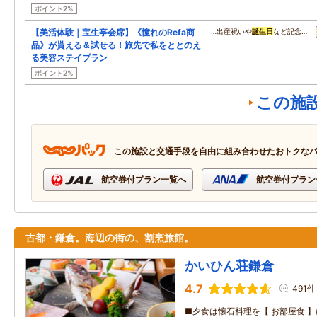
ポイント2%
【美活体験｜宝生亭会席】《憧れのRefa商
…出産祝いや
誕生日
など記念…
品》が貰える＆試せる！旅先で私をととのえ
る美容ステイプラン
ポイント2%
この施
この施設と交通手段を自由に組み合わせたおトクな
航空券付プラン一覧へ
航空券付プラン
古都・鎌倉。海辺の街の、割烹旅館。
かいひん荘鎌倉
4.7
491件
■夕食は懐石料理を【 お部屋食 】