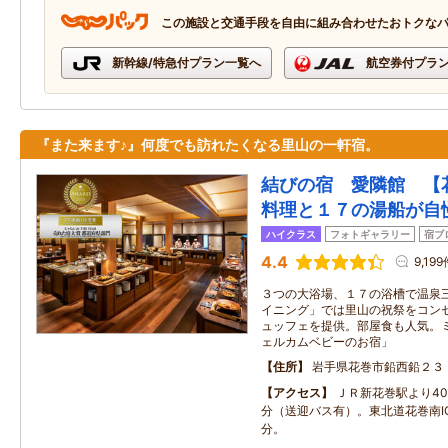
この施設と交通手段を自由に組み合わせたおトクな
新幹線/特急付プラン一覧へ
航空券付プラ
『また来ます♪』何度でも訪れたくなる里山の一軒宿。
結びの宿 愛隣館 【
料理と１７の湯船が自
ハイクラス
フォトギャラリー
宿ブ
4.4
9,19
３つの大浴場、１７の浴槽で温泉
イニング」では里山の祝祭をコン
ュッフェを提供。部屋食も人気。
ェルカムベビーのお宿」
住所
岩手県花巻市鉛西鉛２３
アクセス
ＪＲ新花巻駅より40
分（送迎バス有）。東北道花巻南I
分。