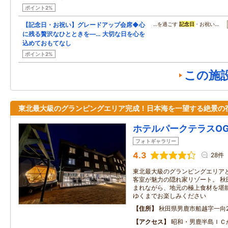
ポイント2%
【記念日・お祝い】グレードアップ会席◆心
…を過ごす
記念日
・お祝い…
に残る贅沢なひとときを―… 大切な日を心を
込めておもてなし
ポイント2%
この施
東北最大級のグランピングエリア完成！日本海を一望する絶景の
ホテルパークテラスOG
フォトギャラリー
4.3
28件
東北最大級のグランピングエリア
客室が魅力の隠れ家リゾート。 秋
まれながら、地元の極上食材を堪
ゆくまでお楽しみください
住所
秋田県男鹿市船越字一向20
アクセス
昭和・男鹿半島ＩＣ