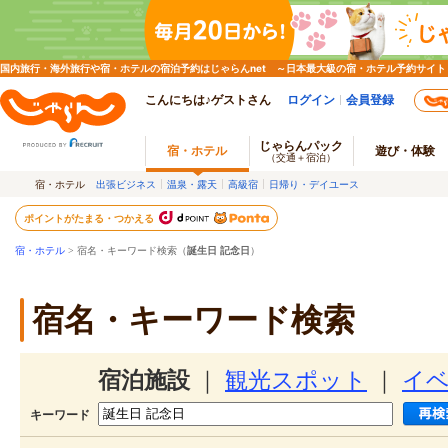
国内旅行・海外旅行や宿・ホテルの宿泊予約はじゃらんnet ～日本最大級の宿・ホテル予約サイト
こんにちは♪ゲストさん
ログイン
会員登録
じゃらんパック
宿・ホテル
遊び・体験
（交通＋宿泊）
宿・ホテル
出張ビジネス
温泉・露天
高級宿
日帰り・デイユース
ポイントがたまる・つかえる
宿・ホテル
> 宿名・キーワード検索（
誕生日 記念日
）
宿名・キーワード検索
宿泊施設
｜
観光スポット
｜
イ
キーワード