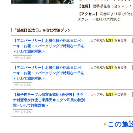
住所
岩手県花巻市台２－５７
アクセス
花巻ICより車で10
タクシー・無料バス約20分
「誕生日 記念日」を含む宿泊プラン
【アニバーサリー】お誕生日や記念日に♪ケ
…との素敵な
記念日
を彩る特…
ーキ・お花・スパークリングで特別な一日を
＜いわて旅割対象＞
ポイント2%
【アニバーサリー】お誕生日や記念日に♪ケ
…との素敵な
記念日
を彩る特…
ーキ・お花・スパークリングで特別な一日を
＜いわて旅割対象＞
ポイント2%
【椅子席テーブル個室食確約×囲炉裏】サウ
…カップル、
記念日
やご褒美…
ナ付源泉かけ流し半露天◆モダン和風の特別
室＜いわて旅割対象＞
ポイント2%
この施