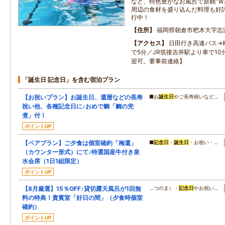
など、特色豊かなお風呂で原鶴“Ｗ
周辺の食材を盛り込んだ料理も好
行中！
住所
福岡県朝倉市杷木大字志
アクセス
日田行き高速バス→
で5分／JR筑後吉井駅より車で1
迎可。要事前連絡】
「誕生日 記念日」を含む宿泊プラン
【お祝いプラン】お誕生日、還暦などの長寿
■お
誕生日
やご長寿祝いなど…
祝い他、各種記念日に♪おめで鯛「鯛の兜
煮」付！
ポイントUP
【ペアプラン】ご夕食は個室確約「梅還」
■
記念日
・
誕生日
・お祝い・…
（カウンター形式）にて♪特選国産牛付き泉
水会席（1日1組限定）
ポイントUP
【8月厳選】15％OFF♪貸切露天風呂が1回無
…つのま）・
記念日
やお祝い…
料の特典！貴賓室「好日の間」（夕食時個室
確約）
ポイントUP