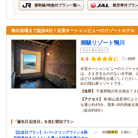
新幹線/特急付プラン一覧へ
航空券付プラ
海水浴場まで徒歩4分！全室オーシャンビューのリゾートホテル
潮騒リゾート鴨川
フォトギャラリー
4.4
69件
全室オーシャンビューのリゾートホ
は、さえぎるもののない水平線。
ほどける時間をお過ごしください
めの隠れ家リゾートです。
住所
千葉県鴨川市太海浜７３
アクセス
車:館山道君津ICよ
を通り約45分。電車:JR内房線太
（徒歩約8分）
「誕生日 記念日」を含む宿泊プラン
【記念日プラン】スパークリングワイン＆限
…） 結婚
記念日
お連れ…
定特典付き◇メインを選べる味覚会席◇オー