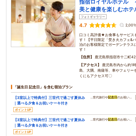
指宿ロイヤルホテル 
美と健康を楽しむホテ
フォトギャラリー
4.7
2,00
口コミ高評価★お食事もサービスも
す！【平日限定「焚き火カフェ&バ
泊のお客様限定でガーデンテラス
す！
住所
鹿児島県指宿市十二町423
アクセス
鹿児島市内から約1
島、大隅、南薩等、車やフェリー
くにもアクセス可〇
「誕生日 記念日」を含む宿泊プラン
【3室以上で特典付】三世代で過ごす夏休み
…世代旅行や
記念日
のお祝い…
｜選べる夕食＆お祝いケーキ付き
ポイントUP
【3室以上で特典付】三世代で過ごす夏休み
…世代旅行や
記念日
のお祝い…
｜選べる夕食＆お祝いケーキ付き
ポイントUP