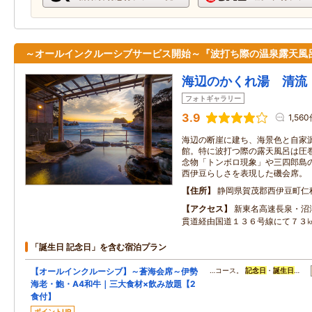
～オールインクルーシブサービス開始～『波打ち際の温泉露天風
海辺のかくれ湯 清流
フォトギャラリー
3.9
1,56
海辺の断崖に建ち、海景色と自家
館。特に波打つ際の露天風呂は圧
念物「トンボロ現象」や三四郎島
西伊豆らしさを表現した磯会席。
住所
静岡県賀茂郡西伊豆町仁
アクセス
新東名高速長泉・沼
貫道経由国道１３６号線にて７３
「誕生日 記念日」を含む宿泊プラン
【オールインクルーシブ】～蒼海会席～伊勢
…コース。
記念日
・
誕生日
…
海老・鮑・A4和牛｜三大食材×飲み放題【2
食付】
ポイントUP