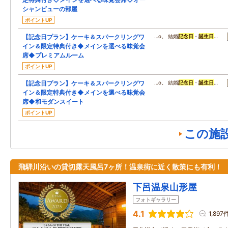
シャンビューの部屋
ポイントUP
【記念日プラン】ケーキ＆スパークリングワ
…o。 結婚
記念日
・
誕生日
…
イン＆限定特典付き◆メインを選べる味覚会
席◆プレミアムルーム
ポイントUP
【記念日プラン】ケーキ＆スパークリングワ
…o。 結婚
記念日
・
誕生日
…
イン＆限定特典付き◆メインを選べる味覚会
席◆和モダンスイート
ポイントUP
この施
飛騨川沿いの貸切露天風呂7ヶ所！温泉街に近く散策にも有利！
下呂温泉山形屋
フォトギャラリー
4.1
1,897