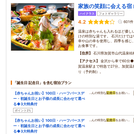
家族の笑顔に会える宿 
ハイクラス
フォトギャラリー
4.2
601件
温泉は赤ちゃんも入れるほど優し
けの特別な湯です。 石川だけでは
幸や山の幸を使用し、四季を感じ
お食事です。
住所
石川県加賀市山代温泉桔梗ヶ
アクセス
金沢から車で60分◆
賀温泉駅まで特急で27分。加賀温
り（予約制）。
「誕生日 記念日」を含む宿泊プラン
【赤ちゃんお祝い】100日・ハーフバースデ
…んの特別な
記念日
をお祝い…
ー・初誕生日とお子様の成長に合わせて選べ
る◆3大特典付
ポイント2%
【赤ちゃんお祝い】100日・ハーフバースデ
…んの特別な
記念日
をお祝い…
ー・初誕生日とお子様の成長に合わせて選べ
る◆3大特典付