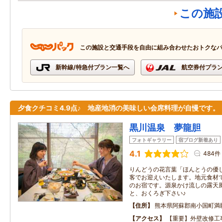
この施
この施設と交通手段を自由に組み合わせたおトクな
新幹線/特急付プラン一覧へ
航空券付プラ
夕食クチコミ4.9点♪ 地産地消の美味しい会席料理が自慢です。
黒川温泉 夢龍胆
フォトギャラリー
宿ブログ新着あり
4.1
484件
りんどうの花言葉「ほんとうの優
客でお迎えいたします。地元食材
のお宿です。源泉かけ流しの露天
と、おくろぎ下さい♪
住所
熊本県阿蘇郡南小国町満
アクセス
【重要】外壁改修工