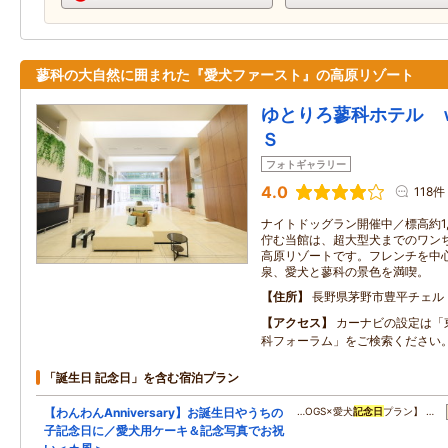
蓼科の大自然に囲まれた『愛犬ファースト』の高原リゾート
ゆとりろ蓼科ホテル 
Ｓ
フォトギャラリー
4.0
118件
ナイトドッグラン開催中／標高約1,
佇む当館は、超大型犬までのワン
高原リゾートです。フレンチを中
泉、愛犬と蓼科の景色を満喫。
住所
長野県茅野市豊平チェル
アクセス
カーナビの設定は「
科フォーラム」をご検索ください
「誕生日 記念日」を含む宿泊プラン
【わんわんAnniversary】お誕生日やうちの
…OGS×愛犬
記念日
プラン】 …
子記念日に／愛犬用ケーキ＆記念写真でお祝