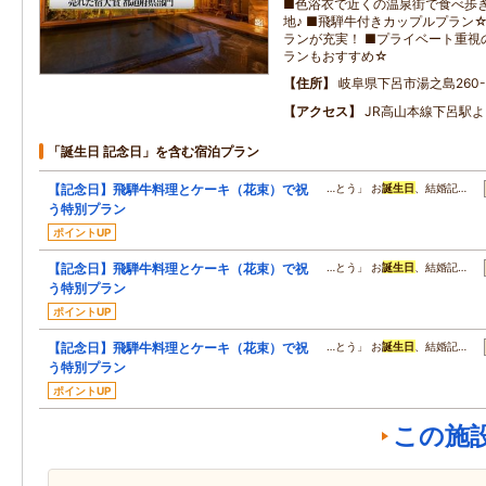
■色浴衣で近くの温泉街で食べ歩
地♪ ■飛騨牛付きカップルプラン
ランが充実！ ■プライベート重視
ランもおすすめ☆
住所
岐阜県下呂市湯之島260-
アクセス
JR高山本線下呂駅よ
「誕生日 記念日」を含む宿泊プラン
【記念日】飛騨牛料理とケーキ（花束）で祝
…とう」 お
誕生日
、結婚記…
う特別プラン
ポイントUP
【記念日】飛騨牛料理とケーキ（花束）で祝
…とう」 お
誕生日
、結婚記…
う特別プラン
ポイントUP
【記念日】飛騨牛料理とケーキ（花束）で祝
…とう」 お
誕生日
、結婚記…
う特別プラン
ポイントUP
この施