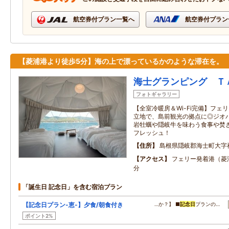
航空券付プラン一覧へ
航空券付プラン
【菱浦港より徒歩5分】海の上で漂っているかのような滞在を。
海士グランピング Ｔ
フォトギャラリー
【全室冷暖房＆Wi-Fi完備】フェ
立地で、島前観光の拠点に◎ジオ
岩牡蠣や隠岐牛を味わう食事や焚
フレッシュ！
住所
島根県隠岐郡海士町大字
アクセス
フェリー発着港（菱
分
「誕生日 記念日」を含む宿泊プラン
【記念日プラン-恵-】夕食/朝食付き
…か？】 ■
記念日
プランの…
ポイント2%