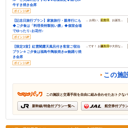
牛すき焼き会席
ポイントUP
【記念日旅行プラン】家族旅行・親孝行にも
… お祝い、
記念日
、お誕生…
◆ご夕食は「料理長特製祝い膳」◆個室会場
でゆったり♪お花付♪
ポイントUP
【限定3室】紅雲閣露天風呂付き客室ご宿泊
…です！ お
誕生日
や大切な…
プラン☆ご夕食は福島牛陶板焼きor鮑踊り焼
き会席
ポイントUP
この施
この施設と交通手段を自由に組み合わせたおトクな
新幹線/特急付プラン一覧へ
航空券付プラ