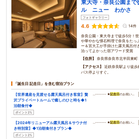
東大寺・奈良公園まで
ル ニュー わかさ
フォトギャラリー
4.6
14件
奈良公園・東大寺まで徒歩5分！
や華やかな懐石料理で奈良をたっ
ー＆宮大工が手掛けた露天風呂付
泊ってよかった宿アワード受賞
住所
奈良県奈良市北半田東町
アクセス
近鉄奈良駅より徒歩
バス停よりすぐ。
「誕生日 記念日」を含む宿泊プラン
【世界遺産を見渡せる露天風呂付き客室】贅
…------- ★
記念日
のお祝い…
沢プライベートルームで癒しのひと時を◆1
泊朝食付◆
ポイント2%
【2024年リニューアル露天風呂＆サウナ付
…------- ★
記念日
のお祝い…
き特別室】◆1泊朝食付きプラン◆
ポイント2%