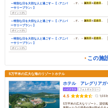
～特別な日を大切な人と過ごす～【 ♪アニバ
…す。 ～
誕生日
＆
記念日
…
ーサリープラン♪ 】
ポイント2%
～特別な日を大切な人と過ごす～【 ♪アニバ
…す。 ～
誕生日
＆
記念日
…
ーサリープラン♪ 】
ポイント2%
～特別な日を大切な人と過ごす～【 ♪アニバ
…す。 ～
誕生日
＆
記念日
…
ーサリープラン♪ 】
ポイント2%
この施
5万平米の広大な海のリゾートホテル
ホテル アレグリアガ
ハイクラス
フォトギャラリー
4.5
1,03
5万平米の広大なリゾート。貸切
泉館ぺルラの湯舟や海が臨めるチ