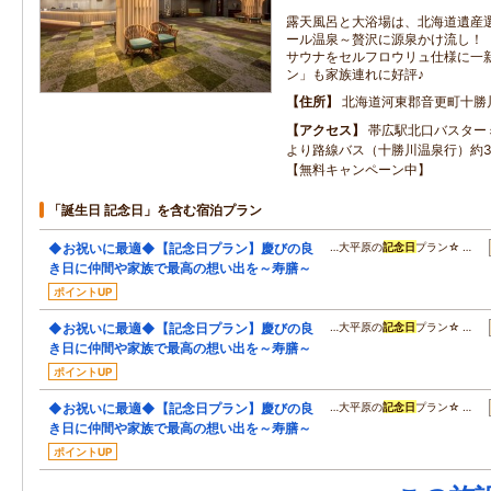
露天風呂と大浴場は、北海道遺産
ール温泉～贅沢に源泉かけ流し！（
サウナをセルフロウリュ仕様に一
ン」も家族連れに好評♪
住所
北海道河東郡音更町十勝川
アクセス
帯広駅北口バスター
より路線バス（十勝川温泉行）約3
【無料キャンペーン中】
「誕生日 記念日」を含む宿泊プラン
◆お祝いに最適◆【記念日プラン】慶びの良
…大平原の
記念日
プラン☆ …
き日に仲間や家族で最高の想い出を～寿膳～
ポイントUP
◆お祝いに最適◆【記念日プラン】慶びの良
…大平原の
記念日
プラン☆ …
き日に仲間や家族で最高の想い出を～寿膳～
ポイントUP
◆お祝いに最適◆【記念日プラン】慶びの良
…大平原の
記念日
プラン☆ …
き日に仲間や家族で最高の想い出を～寿膳～
ポイントUP