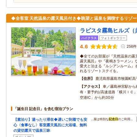
◆全客室 天然温泉の露天風呂付き◆眺望と温泉を満喫するリゾー
ラビスタ霧島ヒルズ（
ハイクラス
フォトギャラリー
4.6
256件
◆全てのお部屋が『天然温泉の露
露天風呂』や『夜鳴きラーメン』
愛犬と泊まる『ルシアンルーム』
れるリゾートステイを。
住所
鹿児島県霧島市牧園町高
アクセス
車／霧島神宮駅から約
有・要予約)/高速道路「横川ＩＣ
空港IC」から約30分
「誕生日 記念日」を含む宿泊プラン
【素泊り】湯ったり滞在◆遅いご到着でも安
…屋は特別な
記念日
のご利用…
心〈食事なし〉客室露天風呂に大浴場、無料
の貸切露天で温泉三昧