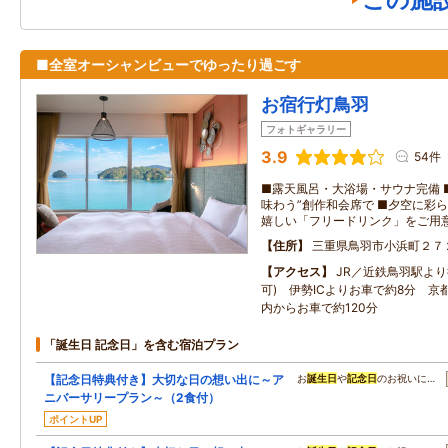
この施
■全室オーシャンビューでゆったり過ごす
お宿行灯鳥羽
フォトギャラリー
3.9
54件
■露天風呂・大浴場・サウナ完備 
味わう”創作和会席で ■夕空に彩
嬉しい「フリードリンク」をご用
住所
三重県鳥羽市小浜町２７
アクセス
JR／近鉄鳥羽駅より
可) 伊勢ICよりお車で約8分 
内からお車で約120分
「誕生日 記念日」を含む宿泊プラン
【記念日特典付き】大切な日の想い出に～ア
お
誕生日
や
記念日
のお祝いに…
ニバーサリープラン～（2食付）
ポイントUP