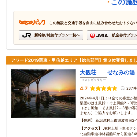
この施
この施設と交通手段を自由に組み合わせたおトクな
新幹線/特急付プラン一覧へ
航空券付プラ
アワード2019関東・甲信越エリア【総合部門】第３位受賞しま
大観荘 せなみの湯
フォトギャラリー
4.7
237件
2024年4月1日より全ての客室
部屋のはま風館・そよ風館2～3階
（はま風館・そよ風館2～3階の客
ません）ご協力をお願いします。
住所
新潟県村上市瀬波温泉2-1
アクセス
JR村上駅下車タク
北自動車道神林岩船ICから国道34