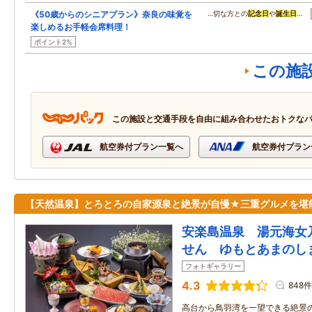
《50歳からのシニアプラン》奈良の味覚を
…切な方との
記念日
や
誕生日
…
楽しめるお手軽会席料理！
ポイント2%
この施
この施設と交通手段を自由に組み合わせたおトクな
航空券付プラン一覧へ
航空券付プラン
【天然温泉】とろとろの自家源泉と絶景が自慢★三重グルメを堪
安楽島温泉 湯元海女
せん ゆもとあまのし
フォトギャラリー
4.3
848件
高台から鳥羽湾を一望できる絶景