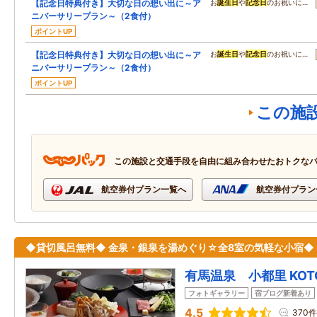
【記念日特典付き】大切な日の想い出に～ア
お
誕生日
や
記念日
のお祝いに…
ニバーサリープラン～（2食付）
ポイントUP
【記念日特典付き】大切な日の想い出に～ア
お
誕生日
や
記念日
のお祝いに…
ニバーサリープラン～（2食付）
ポイントUP
この施
この施設と交通手段を自由に組み合わせたおトクな
航空券付プラン一覧へ
航空券付プラン
◆貸切風呂無料◆ 金泉・銀泉を湯めぐり☆全8室の気軽な小宿◆
有馬温泉 小都里 KOTO
フォトギャラリー
宿ブログ新着あり
4.5
370件