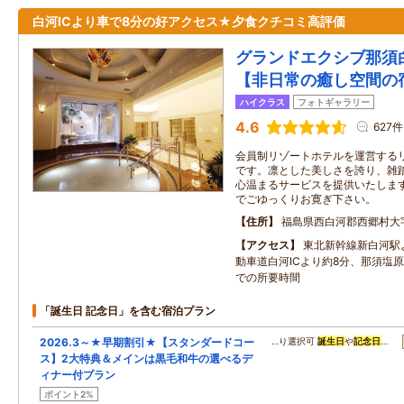
白河ICより車で8分の好アクセス★夕食クチコミ高評価
グランドエクシブ那須
【非日常の癒し空間の
ハイクラス
フォトギャラリー
4.6
627件
会員制リゾートホテルを運営する
です。凛とした美しさを誇り、雑
心温まるサービスを提供いたしま
でごゆっくりお寛ぎ下さい。
住所
福島県西白河郡西郷村大
アクセス
東北新幹線新白河駅
動車道白河ICより約8分、那須塩原
での所要時間
「誕生日 記念日」を含む宿泊プラン
2026.3～★早期割引★【スタンダードコー
…り選択可
誕生日
や
記念日
…
ス】2大特典＆メインは黒毛和牛の選べるデ
ィナー付プラン
ポイント2%