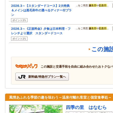
2026.3～【スタンダードコース】2大特典
…をご用意
誕生日
や
記念日
…
＆メインは黒毛和牛の選べるディナー付プラ
ン
ポイント2%
2026.3～《正規料金》夕食は日本料理・フ
…をご用意
誕生日
や
記念日
…
レンチより選択 スタンダードコース
ポイント2%
この施
この施設と交通手段を自由に組み合わせたおトクな
新幹線/特急付プラン一覧へ
風情あふれる季節の趣を味わう～温泉付離れ客室と個室食事処～
四季の里 はなむら