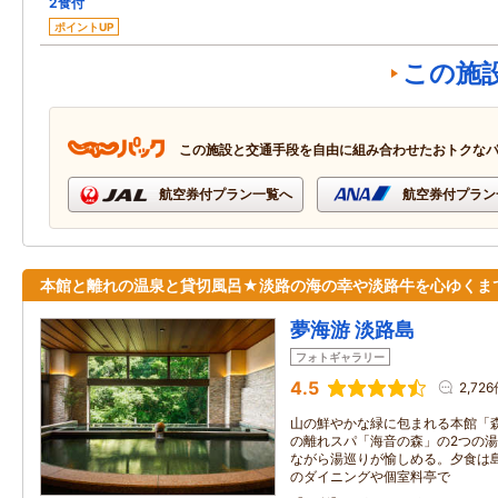
2食付
ポイントUP
この施
この施設と交通手段を自由に組み合わせたおトクな
航空券付プラン一覧へ
航空券付プラン
本館と離れの温泉と貸切風呂★淡路の海の幸や淡路牛を心ゆくま
夢海游 淡路島
フォトギャラリー
4.5
2,72
山の鮮やかな緑に包まれる本館「森
の離れスパ「海音の森」の2つの
ながら湯巡りが愉しめる。夕食は
のダイニングや個室料亭で