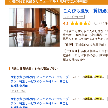
６種の貸切風呂をリニューアル★無料でご入浴可能♪
こんぴら温泉 貸切湯
フォトギャラリー
4.1
443件
ご滞在中何度でもご入浴可能な『
慢の宿。2024年春、貸切風呂リ
風呂をお楽しみ頂けるよう努めて
住所
香川県仲多度郡琴平町６
アクセス
高松道善通寺ＩＣよ
道井川ＩＣより車で40分／JR琴
駅より徒歩約5分
「誕生日 記念日」を含む宿泊プラン
大切な方との記念日に～＊アニバーサリープ
…＋＊～ お
誕生日
、
記念日
…
ラン 特別サービス＆ケーキ付＊～ ■こと
ね潮彩会席■
ポイント2%
大切な方との記念日に～＊アニバーサリープ
…＋＊～ お
誕生日
、
記念日
…
ラン 特別サービス＆ケーキ付＊～ ■こと
ね潮彩会席■