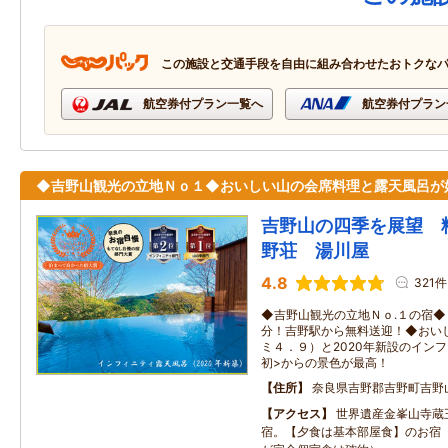
この施設と交通手段を自由に組み合わせたおトクな
航空券付プラン一覧へ
航空券付プラン
◆吉野山観光の立地Ｎｏ１◆おいしい山の会席料理と露天風呂が
吉野山の四季を展望 
野荘 湯川屋
4.8
321件
◆吉野山観光の立地Ｎｏ.１の宿
分！吉野駅から無料送迎！◆おい
ミ４．９）と2020年新設のイン
初>からの景色が最高！
住所
奈良県吉野郡吉野町吉野
アクセス
世界遺産金峯山寺蔵
宿。【夕食は基本部屋食】のお宿