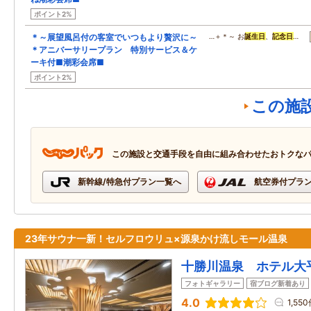
ポイント2%
＊～展望風呂付の客室でいつもより贅沢に～
…＋＊～ お
誕生日
、
記念日
…
＊アニバーサリープラン 特別サービス＆ケ
ーキ付■潮彩会席■
ポイント2%
この施
この施設と交通手段を自由に組み合わせたおトクな
新幹線/特急付プラン一覧へ
航空券付プラ
23年サウナ一新！セルフロウリュ×源泉かけ流しモール温泉
十勝川温泉 ホテル大
フォトギャラリー
宿ブログ新着あり
4.0
1,55