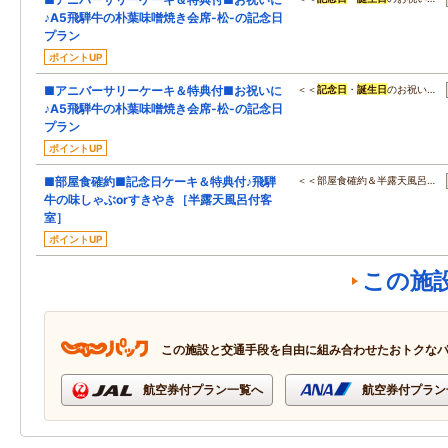
♪A5飛騨牛の朴葉味噌焼き会席-松-の記念日
プラン
ポイントUP
■アニバーサリーケーキ＆特典付■お祝いに
＜＜
記念日
・
誕生日
のお祝い…
♪A5飛騨牛の朴葉味噌焼き会席-松-の記念日
プラン
ポイントUP
■部屋食確約■記念日ケーキ＆特典付♪飛騨
＜＜部屋食確約＆半露天風呂…
牛の味しゃぶorすきやき［半露天風呂付客
室］
ポイントUP
この施
この施設と交通手段を自由に組み合わせたおトクな
航空券付プラン一覧へ
航空券付プラン