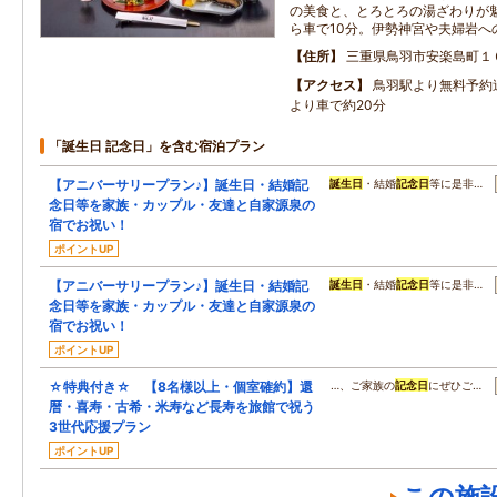
の美食と、とろとろの湯ざわりが
ら車で10分。伊勢神宮や夫婦岩へ
住所
三重県鳥羽市安楽島町１
アクセス
鳥羽駅より無料予約
より車で約20分
「誕生日 記念日」を含む宿泊プラン
【アニバーサリープラン♪】誕生日・結婚記
誕生日
・結婚
記念日
等に是非…
念日等を家族・カップル・友達と自家源泉の
宿でお祝い！
ポイントUP
【アニバーサリープラン♪】誕生日・結婚記
誕生日
・結婚
記念日
等に是非…
念日等を家族・カップル・友達と自家源泉の
宿でお祝い！
ポイントUP
☆特典付き☆ 【8名様以上・個室確約】還
…、ご家族の
記念日
にぜひご…
暦・喜寿・古希・米寿など長寿を旅館で祝う
3世代応援プラン
ポイントUP