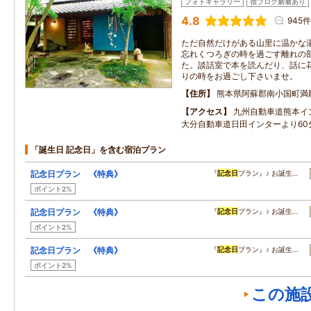
フォトギャラリー
宿ブログ新着あり
4.8
945件
ただ自然だけがある山里に温かな
忘れくつろぎの時を過ごす離れの
た。談話室で本を読んだり、話に
りの時をお過ごし下さいませ。
住所
熊本県阿蘇郡南小国町満
アクセス
九州自動車道熊本イ
大分自動車道日田インターより60
「誕生日 記念日」を含む宿泊プラン
記念日プラン 《特典》
『
記念日
プラン』♪ お誕生…
ポイント2%
記念日プラン 《特典》
『
記念日
プラン』♪ お誕生…
ポイント2%
記念日プラン 《特典》
『
記念日
プラン』♪ お誕生…
ポイント2%
この施