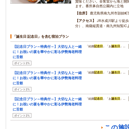
賞味ください。全客室から海と開
ます。番所鼻自然公園内に立地
住所
鹿児島県南九州市頴娃町
アクセス
JR水成川駅より徒歩
分）、南薩縦貫道・南九州知覧IC
「誕生日 記念日」を含む宿泊プラン
【記念日プラン～特典付～】大切な人と一緒
「結婚
記念日
」「お
誕生日
」…
に！お祝いの宴を華やかに彩る伊勢海老料理
に舌鼓
ポイント2%
【記念日プラン～特典付～】大切な人と一緒
「結婚
記念日
」「お
誕生日
」…
に！お祝いの宴を華やかに彩る伊勢海老料理
に舌鼓
ポイント2%
【記念日プラン～特典付～】大切な人と一緒
「結婚
記念日
」「お
誕生日
」…
に！お祝いの宴を華やかに彩る伊勢海老料理
に舌鼓
ポイント2%
この施