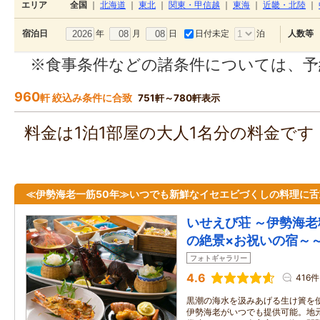
エリア
全国
｜
北海道
｜
東北
｜
関東・甲信越
｜
東海
｜
近畿・北陸
｜
年
月
日
日付未定
泊
宿泊日
人数等
※食事条件などの諸条件については、予
960
軒 絞込み条件に合致
751軒～780軒表示
料金は1泊1部屋の大人1名分の料金で
≪伊勢海老一筋50年≫いつでも新鮮なイセエビづくしの料理に舌
いせえび荘 ～伊勢海老
の絶景×お祝いの宿～
フォトギャラリー
4.6
416件
黒潮の海水を汲みあげる生け簀を
伊勢海老がいつでも提供可能。地