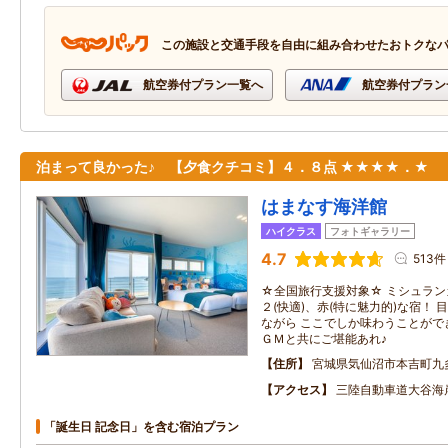
この施設と交通手段を自由に組み合わせたおトクな
航空券付プラン一覧へ
航空券付プラン
泊まって良かった♪ 【夕食クチコミ】４．８点 ★★★★．★
はまなす海洋館
ハイクラス
フォトギャラリー
4.7
513件
☆全国旅行支援対象☆ ミシュランガ
２(快適)、赤(特に魅力的)な宿！
ながら ここでしか味わうことがで
ＧＭと共にご堪能あれ♪
住所
宮城県気仙沼市本吉町九
アクセス
三陸自動車道大谷海
「誕生日 記念日」を含む宿泊プラン