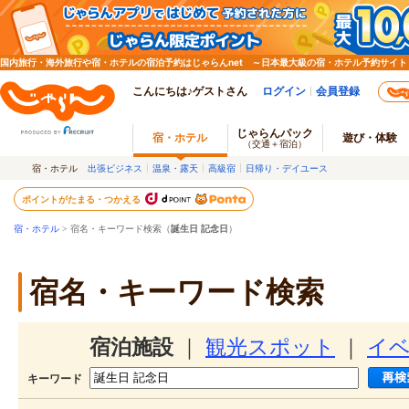
国内旅行・海外旅行や宿・ホテルの宿泊予約はじゃらんnet ～日本最大級の宿・ホテル予約サイト
こんにちは♪ゲストさん
ログイン
会員登録
じゃらんパック
宿・ホテル
遊び・体験
（交通＋宿泊）
宿・ホテル
出張ビジネス
温泉・露天
高級宿
日帰り・デイユース
ポイントがたまる・つかえる
宿・ホテル
> 宿名・キーワード検索（
誕生日 記念日
）
宿名・キーワード検索
宿泊施設
｜
観光スポット
｜
イ
キーワード