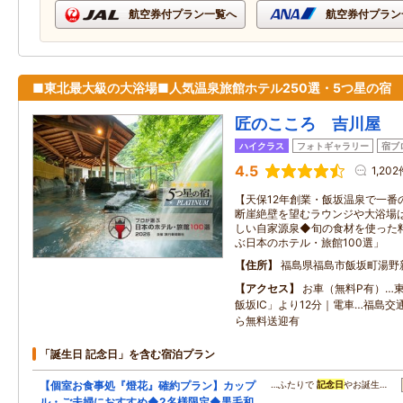
航空券付プラン一覧へ
航空券付プラン
■東北最大級の大浴場■人気温泉旅館ホテル250選・5つ星の宿
匠のこころ 吉川屋
ハイクラス
フォトギャラリー
宿ブ
4.5
1,202
【天保12年創業・飯坂温泉で一番
断崖絶壁を望むラウンジや大浴場
しい自家源泉◆旬の食材を使った
ぶ日本のホテル・旅館100選」
住所
福島県福島市飯坂町湯野
アクセス
お車（無料P有）…
飯坂IC」より12分｜電車…福島
ら無料送迎有
「誕生日 記念日」を含む宿泊プラン
【個室お食事処『燈花』確約プラン】カップ
…ふたりで
記念日
やお誕生…
ル・ご夫婦におすすめ◆2名様限定◆黒毛和