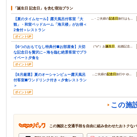
「誕生日 記念日」を含む宿泊プラン
【夏のタイムセール】露天風呂付客室「大
…・ご夫婦の
記念日
旅行はも…
観」・和室ベッドルーム「海天楼」がお得＜
2食付＞レストラン
ポイントUP
【6つのおもてなし特典付■お部屋食】大切
（^o^）お
誕生日
、結婚記念…
な記念日を贅沢に～海を臨む絶景客室でプラ
イベート夕食を
ポイントUP
【8月厳選】夏のオーシャンビュー露天風呂
…ご夫婦の
記念日
旅行や ゆ…
付客室■ワンドリンク付き＜夕食レストラン
＞
ポイントUP
この施
この施設と交通手段を自由に組み合わせたおトクな