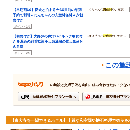
ポイント2%
【早期割60】愛犬と泊まる★60日前の早期
…んちゃんの
誕生日
や、家族…
予約で割引★わんちゃんの入室料無料★夕朝
食付き
ポイント2%
【朝食付き】大好評の和洋バイキング朝食付
…屋は特別な
記念日
のご利用…
き◆遅めの到着歓迎◆天然温泉の露天風呂付
き客室
ポイント2%
この施
この施設と交通手段を自由に組み合わせたおトクな
新幹線/特急付プラン一覧へ
航空券付プラ
【東大寺を一望できるホテル】上質な和空間や懐石料理で奈良を