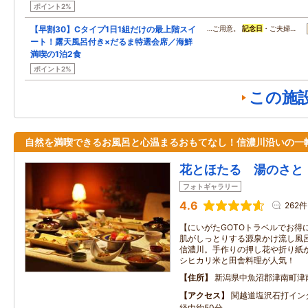
ポイント2%
【早割30】Cタイプ1日1組だけの最上階スイ
…ご用意。
記念日
・ご夫婦…
ート！露天風呂付き×だるま特選会席／海鮮
満喫の1泊2食
ポイント2%
この施
自然を満喫できるお風呂と心温まるおもてなし！信濃川沿いの一
花とほたる 湯のさと
フォトギャラリー
4.6
262件
【にいがたGOTOトラベルでお得
肌がしっとりする源泉かけ流し風
信濃川。手作りの押し花や折り紙
シヒカリ米と田舎料理が人気！
住所
新潟県中魚沼郡津南町津
アクセス
関越道塩沢石打イン
経由約50分