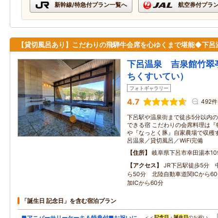
新幹線/特急付プラン一覧へ
航空券付プラ
【貸切風呂あり】こだわりの飛騨牛会席を心ゆくまで堪能◆下呂
下呂温泉 吉泉館竹翠
ちくすいてい）
フォトギャラリー
4.7
492件
下呂駅や温泉街まで徒歩5分以内の
できる宿 こだわりの会席料理は『特
や『なっとく豚』自家農場で収穫す
呂温泉／貸切風呂／WiFi完備
住所
岐阜県下呂市幸田湯本10
アクセス
JR下呂駅徒歩5分 
ら50分 北陸自動車道関ICから6
加ICから60分
「誕生日 記念日」を含む宿泊プラン
■アニバーサリーケーキ＆特典付■お祝いに
＜＜
記念日
・
誕生日
のお祝い…