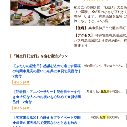
徒歩2分の姉妹館「花結び」の金
りで満喫。 全8室の小さな宿だか
在が叶います。 有馬温泉を気軽に
旅にちょうどいい小宿。
住所
兵庫県神戸市北区有馬町
アクセス
神戸電鉄有馬温泉駅
バス有馬温泉駅より徒歩約8分、
送迎あり
「誕生日 記念日」を含む宿泊プラン
【ふたりの記念日】感謝を込めて過ごす至福
朝の陽ざしと、星のまたたき…
の時間◆最高の思い出を共に◆貸切風呂付｜
2食付
ポイントUP
【記念日・アニバーサリー】記念日ケーキ付
…年迎えるお
誕生日
や特別な…
き◆大切な人へのお祝いを心込めて◆貸切風
呂付｜2食付
ポイントUP
【客室露天風呂】心静まるプライベート空間
…。 特別な
記念日
や大切な…
◆銀泉の露天風呂で贅沢なひとときを独占｜