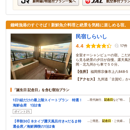
新幹線/特急付プラン一覧へ
航空券付プラ
鐘崎漁港のすぐそば！新鮮魚介料理と絶景を気軽に楽しめる宿。
民宿しらいし
4.4
17件
全室オーシャンビューの宿。こだ
ら見る絶景の夕日が自慢。露天風
岡・北九州から車で５０分。
住所
福岡県宗像市上八848‐5
アクセス
九州道「古賀IC」か
「誕生日 記念日」を含む宿泊プラン
1日1組だけの最上階スイートプラン 特選！
…世代旅行、
記念日
など“特…
海鮮会席 1泊2食
ポイント2%
【早割30】Bタイプ露天風呂付き×だるま特
…ご用意。
記念日
・ご夫婦…
選会席／海鮮満喫の1泊2食