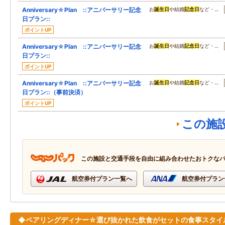
Anniversary☆Plan ::アニバーサリー記念
お
誕生日
や結婚
記念日
など・…
日プラン::
ポイントUP
Anniversary☆Plan ::アニバーサリー記念
お
誕生日
や結婚
記念日
など・…
日プラン::
ポイントUP
Anniversary☆Plan ::アニバーサリー記念
お
誕生日
や結婚
記念日
など・…
日プラン::（事前決済）
ポイントUP
この施
この施設と交通手段を自由に組み合わせたおトクな
航空券付プラン一覧へ
航空券付プラン
◆ペアリングディナー☆選び抜かれた飲食がセットの食事スタイ