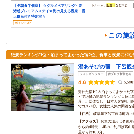
【夕朝食半個室】 ☆グルメペアリング～新
…トルーム。
記念日
など大切…
渚感プレミアムステイ☆海の見える温泉・露
天風呂付き特別室☆
ポイントUP
この施
絶景ランキング1位・泊まってよかった宿2位。食事と夜景に和む
湯あそびの宿 下呂観
フォトギャラリー
宿ブログ新着あり
4.6
5,59
売れた宿1位＆泊まってよかった宿
ビで絶賛の絶景ランキング１位に
景」。団体なし・日本人客9割。静
でコスパ◎。女性に人気の閑雅な
住所
岐阜県下呂市萩原町西上田2
アクセス
お車の場合は名古屋
から約4時間。JRのご利用は高山
屋から約100分。