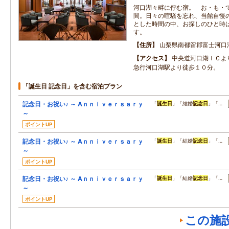
河口湖々畔に佇む宿。 お・も・
間。日々の喧騒を忘れ、当館自慢
とした時間の中、お探しのひと時
す。
住所
山梨県南都留郡富士河口
アクセス
中央道河口湖ＩＣよ
急行河口湖駅より徒歩１０分。
「誕生日 記念日」を含む宿泊プラン
記念日・お祝い♪ ～ Aｎｎｉｖｅｒｓａｒｙ
「
誕生日
」「結婚
記念日
」「…
～
ポイントUP
記念日・お祝い♪ ～ Aｎｎｉｖｅｒｓａｒｙ
「
誕生日
」「結婚
記念日
」「…
～
ポイントUP
記念日・お祝い♪ ～ Aｎｎｉｖｅｒｓａｒｙ
「
誕生日
」「結婚
記念日
」「…
～
ポイントUP
この施