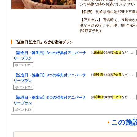
ンで格別な時をお過ごしください
住所
長崎県南松浦郡新上五島
アクセス
高速船で、長崎港か
港から約90分。有川港、鯛ノ浦港
(送迎要予約）
「誕生日 記念日」を含む宿泊プラン
【記念日・誕生日】3つの特典付アニバーサ
お
誕生日
や結婚
記念日
など、…
リープラン
ポイント2%
【記念日・誕生日】3つの特典付アニバーサ
お
誕生日
や結婚
記念日
など、…
リープラン
ポイント2%
【記念日・誕生日】3つの特典付アニバーサ
お
誕生日
や結婚
記念日
など、…
リープラン
ポイント2%
この施