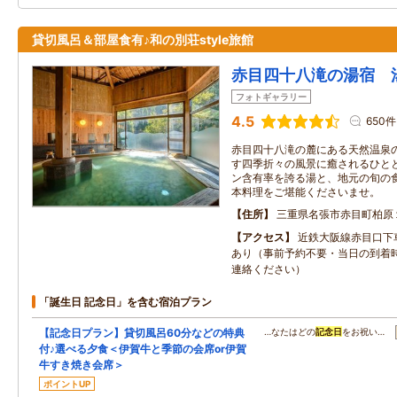
貸切風呂＆部屋食有♪和の別荘style旅館
赤目四十八滝の湯宿 
フォトギャラリー
4.5
650件
赤目四十八滝の麓にある天然温泉
す四季折々の風景に癒されるひと
ン含有率を誇る湯と、地元の旬の
本料理をご堪能くださいませ。
住所
三重県名張市赤目町柏原
アクセス
近鉄大阪線赤目口下
あり（事前予約不要・当日の到着
連絡ください）
「誕生日 記念日」を含む宿泊プラン
【記念日プラン】貸切風呂60分などの特典
…なたはどの
記念日
をお祝い…
付♪選べる夕食＜伊賀牛と季節の会席or伊賀
牛すき焼き会席＞
ポイントUP