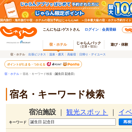
国内旅行・海外旅行や宿・ホテルの宿泊予約はじゃらんnet ～日本最大級の宿・ホテル予約サイト
こんにちは♪ゲストさん
ログイン
会員登録
じゃらんパック
宿・ホテル
遊び・体験
（交通＋宿泊）
宿・ホテル
出張ビジネス
温泉・露天
高級宿
日帰り・デイユース
ポイントがたまる・つかえる
宿・ホテル
> 宿名・キーワード検索（
誕生日 記念日
）
宿名・キーワード検索
宿泊施設
｜
観光スポット
｜
イ
キーワード