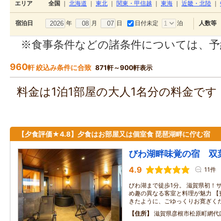
エリア
全国
｜
北海道
｜
東北
｜
関東・甲信越
｜
東海
｜
近畿・北陸
｜
年
月
日
日付未定
泊
宿泊日
人数等
※食事条件などの諸条件については、予
960
軒 絞込み条件に合致
871軒～900軒表示
料金は1泊1部屋の大人1名分の料金で
【夕食評価★4.8】夕食はお部屋又は個室食 琵琶湖畔に佇む宿
びわ湖畔味覚の宿 双
4.9
11件
びわ湖まで徒歩1分。 滋賀県初！
め趣の異なる客室と料理が魅力 【
きたように、ごゆっくりお寛ぎく
住所
滋賀県彦根市松原町網代