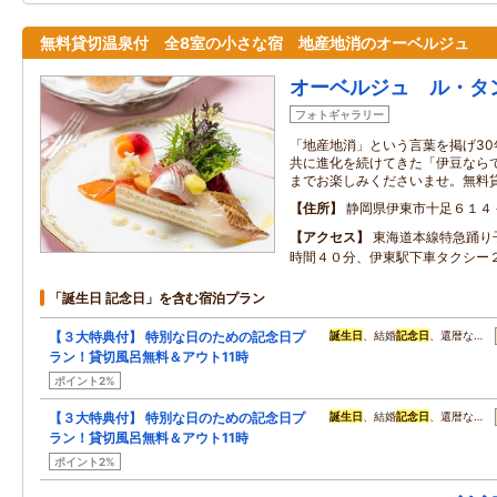
無料貸切温泉付 全8室の小さな宿 地産地消のオーベルジュ
オーベルジュ ル・タ
フォトギャラリー
「地産地消」という言葉を掲げ3
共に進化を続けてきた「伊豆なら
までお楽しみくださいませ。無料
住所
静岡県伊東市十足６１４
アクセス
東海道本線特急踊り
時間４０分、伊東駅下車タクシー
「誕生日 記念日」を含む宿泊プラン
【３大特典付】 特別な日のための記念日プ
誕生日
、結婚
記念日
、還暦な…
ラン！貸切風呂無料＆アウト11時
ポイント2%
【３大特典付】 特別な日のための記念日プ
誕生日
、結婚
記念日
、還暦な…
ラン！貸切風呂無料＆アウト11時
ポイント2%