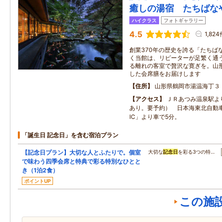
癒しの湯宿 たちばな
ハイクラス
フォトギャラリー
4.5
1,824
創業370年の歴史を誇る「たちば
く当館は、リピーターが足繁く通
る離れの客室で贅沢な寛ぎを。山
した会席膳をお届けします
住所
山形県鶴岡市湯温海丁３
アクセス
ＪＲあつみ温泉駅よ
あり。要予約） 日本海東北自動
IC」より車で5分。
「誕生日 記念日」を含む宿泊プラン
【記念日プラン】大切な人とふたりで。個室
大切な
記念日
を彩る3つの特…
で味わう四季会席と特典で彩る特別なひとと
き（1泊2食）
ポイントUP
この施