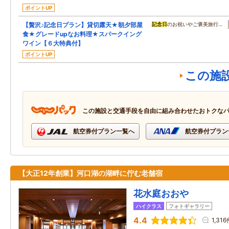
ポイントUP
【贅沢♪記念日プラン】貸切露天★朝夕部屋
記念日
のお祝いやご褒美旅行…
食★グレードupなお料理★スパークイング
ワイン【６大特典付】
ポイントUP
この施
この施設と交通手段を自由に組み合わせたおトクな
航空券付プラン一覧へ
航空券付プラン
【大正12年創業】河口湖の湖畔に佇む老舗宿
花水庭おおや
ハイクラス
フォトギャラリー
4.4
1,31