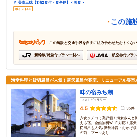
き 美食三昧【1泊2食付・食事処】＜美食＞
ポイントUP
この施
この施設と交通手段を自由に組み合わせたおトクな
新幹線/特急付プラン一覧へ
航空券付プラ
海幸料理と貸切風呂が人気！露天風呂付客室、リニューアル客室
味の宿みち潮
フォトギャラリー
4.5
35件
夕食クチコミ高評価！海女さんと
える宿。全館無料Wi-Fi対応！露
切風呂も人気♪伊勢神宮・おかげ横
の前！プールあり！