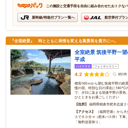
この施設と交通手段を自由に組み合わせたおトクな
新幹線/特急付プラン一覧へ
航空券付プラ
『全室絶景』 時とともに表情を変える風景美を貴方に―。
全室絶景 筑後平野一望
平成
ハイクラス
フォトギャラリー
4.2
951件
標高160ｍから望む筑後平野の絶
慢の宿。特別な日の滞在に180℃
で、夕日に染まる筑後平野の景色
ひとときをお過ごしください
住所
福岡県朝倉市杷木志波２
アクセス
（福岡空港）から大
スで６０分→（杷木バス停）下車
「無料送迎有り」