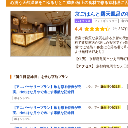
心潤う天然温泉をごゆるりとご満喫♪極上の食材で彩る京料理に
京ごはんと露天風呂の
ハイクラス
フォトギャラリー
宿ブ
4.4
337
豊富で良質な泉質を誇る京都の天
料で貸切露天が楽しめる宿です♪旬
感”でご堪能！客室は心落ち着く
より無料送迎あり】
住所
京都府亀岡市ひえ田野町
アクセス
京都府亀岡市ひえ田
「誕生日 記念日」を含む宿泊プラン
【アニバーサリープラン】旅を彩る特典が充
…や」で～
誕生日
や
記念日
…
実。ゆのはな月やで過ごす素敵な記念日
ポイント2%
【アニバーサリープラン】旅を彩る特典が充
…や」で～
誕生日
や
記念日
…
実。ゆのはな月やで過ごす素敵な記念日
ポイント2%