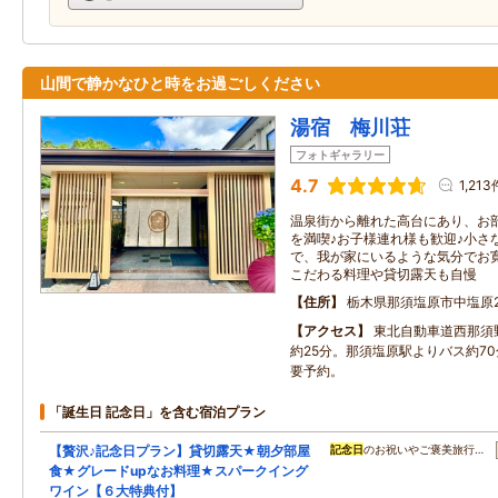
山間で静かなひと時をお過ごしください
湯宿 梅川荘
フォトギャラリー
4.7
1,213
温泉街から離れた高台にあり、お
を満喫♪お子様連れ様も歓迎♪小さ
で、我が家にいるような気分でお
こだわる料理や貸切露天も自慢
住所
栃木県那須塩原市中塩原2
アクセス
東北自動車道西那須野
約25分。那須塩原駅よりバス約7
要予約。
「誕生日 記念日」を含む宿泊プラン
【贅沢♪記念日プラン】貸切露天★朝夕部屋
記念日
のお祝いやご褒美旅行…
食★グレードupなお料理★スパークイング
ワイン【６大特典付】