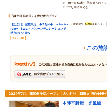
ティホテル♪箱根、熱海等へのア
ティブな周遊観光を
「誕生日 記念日」を含む宿泊プラン
【記念日】室数限定 ◆2食付◆ ～Annive
…客室確約
記念日
を彩るバ…
rsary Stay♪～バルーンデコレーションで
特別なひと時を
ポイントUP
この施
この施設と交通手段を自由に組み合わせたおトクな
航空券付プラン一覧へ
2024年7月、陣屋側洋室オープン！古い町並・朝市まで徒歩1分
本陣平野屋 光風館