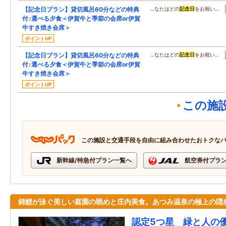
【記念日プラン】貸切風呂60分などの特典
…なたはどの
記念日
をお祝い…
付♪選べる夕食＜伊賀牛と季節の会席or伊賀
牛すき焼き会席＞
ポイントUP
【記念日プラン】貸切風呂60分などの特典
…なたはどの
記念日
をお祝い…
付♪選べる夕食＜伊賀牛と季節の会席or伊賀
牛すき焼き会席＞
ポイントUP
この施
この施設と交通手段を自由に組み合わせたおトクな
新幹線/特急付プラン一覧へ
航空券付プラ
錦鯉が泳ぐ美しい庭園の眺めと庄内美食。あつみ温泉の極上の隠
認定5つ星 緑と人の