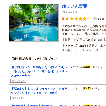
ゆふいん泰葉
フォトギャラリー
4.4
558件
湯布院の町中から離れた閑静な高
触りの天然温泉“青湯”が自慢の当
ばれております。是非ご体感くだ
住所
大分県由布市湯布院町川
アクセス
JR由布院駅より車で
送迎有り（15：00～17：00）
「誕生日 記念日」を含む宿泊プラン
【記念日プラン】特別な日を、思い出のある
…**** 結婚
記念日
・お誕生…
１日にしたい方へ！（１泊２食付）【ドリン
クコーナー無料】
ポイント2%
【素泊まり】心ゆくまでゆっくりと！お食事
…ださい。
記念日
や大切な…
なしプラン【ドリンクコーナー無料】
ポイント2%
【8月厳選】【早割21】期間限定20%OFF！
…ださい。
記念日
や大切な…