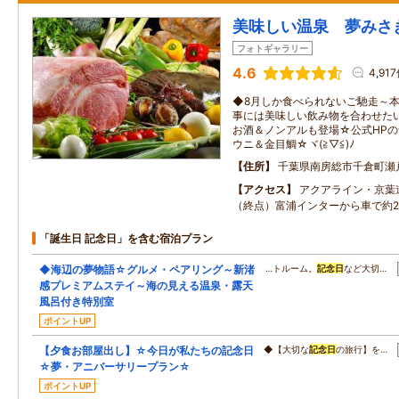
美味しい温泉 夢みさ
フォトギャラリー
4.6
4,91
◆8月しか食べられないご馳走～
事には美味しい飲み物を合わせた
お酒＆ノンアルも登場☆公式HP
ウニ＆金目鯛☆ヾ(≧▽≦)ﾉ
住所
千葉県南房総市千倉町瀬
アクセス
アクアライン・京葉
（終点）富浦インターから車で約2
「誕生日 記念日」を含む宿泊プラン
◆海辺の夢物語☆グルメ・ペアリング～新渚
…トルーム。
記念日
など大切…
感プレミアムステイ～海の見える温泉・露天
風呂付き特別室
ポイントUP
【夕食お部屋出し】☆今日が私たちの記念日
◆【大切な
記念日
の旅行】を…
☆夢・アニバーサリープラン☆
ポイントUP