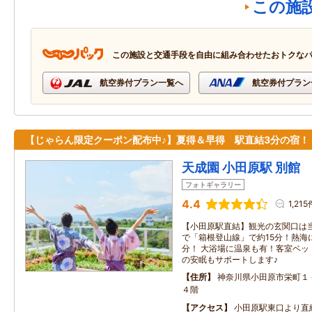
この施
この施設と交通手段を自由に組み合わせたおトクな
航空券付プラン一覧へ
航空券付プラン
【じゃらん限定クーポン配布中♪】夏得＆早得 駅直結3分の宿！
天成園 小田原駅 別館
フォトギャラリー
4.4
1,215
【小田原駅直結】観光の玄関口は当
で「箱根登山線」で約15分！熱海
分！ 大浴場に温泉も有！客室ベッ
の安眠もサポートします♪
住所
神奈川県小田原市栄町１
４階
アクセス
小田原駅東口より直