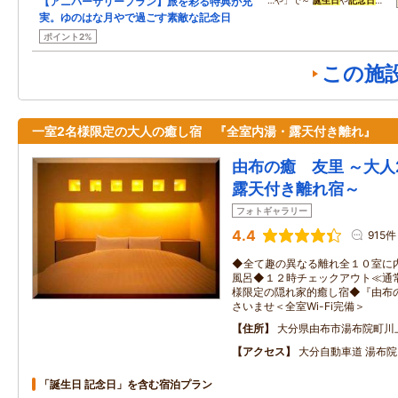
【アニバーサリープラン】旅を彩る特典が充
…や」で～
誕生日
や
記念日
…
実。ゆのはな月やで過ごす素敵な記念日
ポイント2%
この施
一室2名様限定の大人の癒し宿 『全室内湯・露天付き離れ』
由布の癒 友里 ～大人
露天付き離れ宿～
フォトギャラリー
4.4
915件
◆全て趣の異なる離れ全１０室に
風呂◆１２時チェックアウト≪通
様限定の隠れ家的癒し宿◆『由布
さいませ＜全室Wi-Fi完備＞
住所
大分県由布市湯布院町川
アクセス
大分自動車道 湯布院
「誕生日 記念日」を含む宿泊プラン