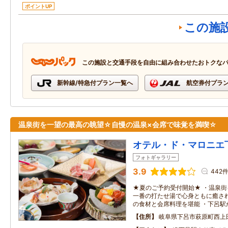
ポイントUP
この施
この施設と交通手段を自由に組み合わせたおトクな
新幹線/特急付プラン一覧へ
航空券付プラ
温泉街を一望の最高の眺望☆自慢の温泉×会席で味覚を満喫☆
オテル・ド・マロニエ
フォトギャラリー
3.9
442
★夏のご予約受付開始★ ・温泉街
一番の打たせ湯で心身ともに癒され
の食材と会席料理を堪能 ・下呂駅
住所
岐阜県下呂市萩原町西上