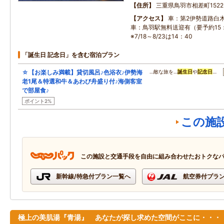
住所
三重県鳥羽市相差町1522-
アクセス
車：第2伊勢道路白木I
車：鳥羽駅無料送迎有（要予約15：
※7/18～8/23は14：40
「誕生日 記念日」を含む宿泊プラン
☆【お楽しみ満載】貸切風呂♪色浴衣♪伊勢海
…敵な旅を…
誕生日
や
記念日
…
老1尾＆特選和牛＆あわび舟盛り付♪海側客室
で部屋食♪
ポイント2%
この施
この施設と交通手段を自由に組み合わせたおトクな
新幹線/特急付プラン一覧へ
航空券付プラ
極上の美肌湯『青湯』 あなたが探し求めた空間がここに・・・