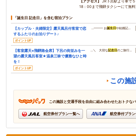
アクセス
JR下呂駅より車で５
18：00まで飛騨タクシーにて無
「誕生日 記念日」を含む宿泊プラン
【カップル・夫婦限定】露天風呂付客室で恋
…━━━ お
誕生日
や結婚記…
するふたりのお泊りデート♪
ポイントUP
【客室露天×飛騨路会席】下呂の街並みを一
…＼ 大切な
記念日
のご旅行…
望の露天風呂客室★温泉三昧で優雅なひと時
を！
ポイントUP
この施
この施設と交通手段を自由に組み合わせたおトクな
航空券付プラン一覧へ
航空券付プラン