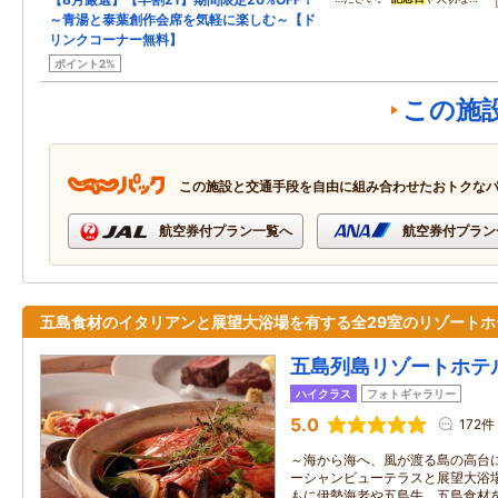
～青湯と泰葉創作会席を気軽に楽しむ～【ド
リンクコーナー無料】
ポイント2%
この施
この施設と交通手段を自由に組み合わせたおトクな
航空券付プラン一覧へ
航空券付プラン
五島食材のイタリアンと展望大浴場を有する全29室のリゾートホ
五島列島リゾートホテ
ハイクラス
フォトギャラリー
5.0
172件
～海から海へ、風が渡る島の高台
ーシャンビューテラスと展望大浴
もに伊勢海老や五島牛、五島食材