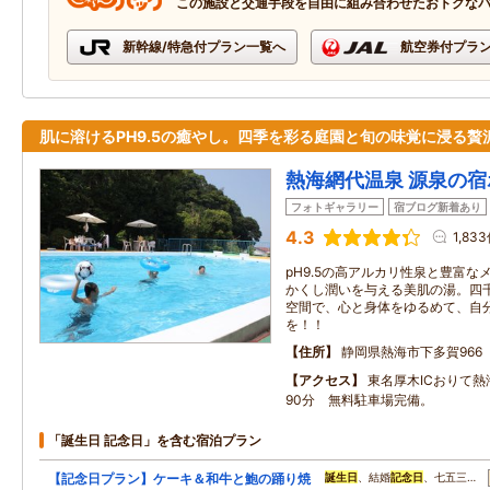
この施設と交通手段を自由に組み合わせたおトクな
新幹線/特急付プラン一覧へ
航空券付プラ
肌に溶けるPH9.5の癒やし。四季を彩る庭園と旬の味覚に浸る贅
熱海網代温泉 源泉の
フォトギャラリー
宿ブログ新着あり
4.3
1,83
pH9.5の高アルカリ性泉と豊富
かくし潤いを与える美肌の湯。四
空間で、心と身体をゆるめて、自
を！！
住所
静岡県熱海市下多賀966
アクセス
東名厚木ICおりて
90分 無料駐車場完備。
「誕生日 記念日」を含む宿泊プラン
【記念日プラン】ケーキ＆和牛と鮑の踊り焼
誕生日
、結婚
記念日
、七五三…