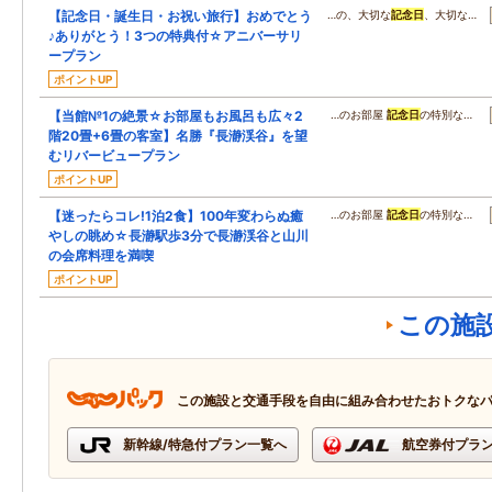
【記念日・誕生日・お祝い旅行】おめでとう
…の、大切な
記念日
、大切な…
♪ありがとう！3つの特典付☆アニバーサリ
ープラン
ポイントUP
【当館№1の絶景☆お部屋もお風呂も広々2
…のお部屋
記念日
の特別な…
階20畳+6畳の客室】名勝『長瀞渓谷』を望
むリバービュープラン
ポイントUP
【迷ったらコレ!1泊2食】100年変わらぬ癒
…のお部屋
記念日
の特別な…
やしの眺め☆長瀞駅歩3分で長瀞渓谷と山川
の会席料理を満喫
ポイントUP
この施
この施設と交通手段を自由に組み合わせたおトクな
新幹線/特急付プラン一覧へ
航空券付プラ