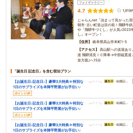
フォトギャラリー
4.7
1,919
じゃらんnet「泊まって良かった
朝市･古い町並は目の前！飛騨牛
や「飛騨牛づくし」が人気♪202
し』オープン！
住所
岐阜県高山市本町1-5
アクセス
高山駅への送迎あり
道 飛騨清見ＩＣ降車→中部縦貫道 
並方面｣へ15分
「誕生日 記念日」を含む宿泊プラン
【お誕生日♪記念日♪】豪華3大特典☆特別な
…・・・。
誕生日
・結婚記…
1日のサプライズを本陣平野屋がお手伝い♪
ポイントUP
【お誕生日♪記念日♪】豪華3大特典☆特別な
…・・・。
誕生日
・結婚記…
1日のサプライズを本陣平野屋がお手伝い♪
ポイントUP
【お誕生日♪記念日♪】豪華3大特典☆特別な
…・・・。
誕生日
・結婚記…
1日のサプライズを本陣平野屋がお手伝い♪