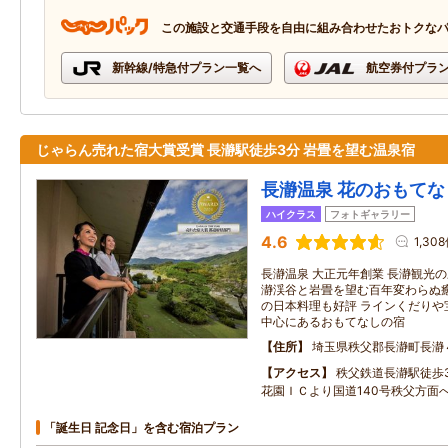
この施設と交通手段を自由に組み合わせたおトクな
新幹線/特急付プラン一覧へ
航空券付プラ
じゃらん売れた宿大賞受賞 長瀞駅徒歩3分 岩畳を望む温泉宿
長瀞温泉 花のおもてな
ハイクラス
フォトギャラリー
4.6
1,30
長瀞温泉 大正元年創業 長瀞観光
瀞渓谷と岩畳を望む百年変わらぬ癒
の日本料理も好評 ラインくだりや
中心にあるおもてなしの宿
住所
埼玉県秩父郡長瀞町長瀞
アクセス
秩父鉄道長瀞駅徒歩
花園ＩＣより国道140号秩父方面
「誕生日 記念日」を含む宿泊プラン