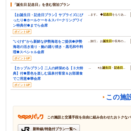
「誕生日 記念日」を含む宿泊プラン
【お誕生日・記念日プラン】サプライズにぴ
…ます。 ◆
記念日
をもりあ…
ったり●ホールケーキ＆スパークリングワイ
ン特典付●までら会席
ポイントUP
“いけす”から新鮮な伊勢海老をご提供●伊勢
…旅行」 お
誕生日
や長寿の…
海老の活き造り・鮑の踊り焼き・黒毛和牛料
理●スペシャル会席
ポイントUP
【カップルプラン】二人の絆深める【３大特
… ※お
誕生日
・
記念日
…
典】付●景色を楽しむ温泉付客室＆お部屋食
でご用意●華会席
ポイントUP
この施
この施設と交通手段を自由に組み合わせたおトクな
新幹線/特急付プラン一覧へ