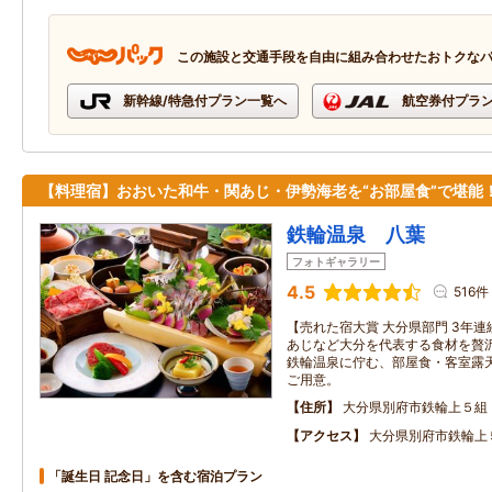
この施設と交通手段を自由に組み合わせたおトクな
新幹線/特急付プラン一覧へ
航空券付プラ
【料理宿】おおいた和牛・関あじ・伊勢海老を“お部屋食”で堪能
鉄輪温泉 八葉
フォトギャラリー
4.5
516件
【売れた宿大賞 大分県部門 3年連
あじなど大分を代表する食材を贅沢
鉄輪温泉に佇む、部屋食・客室露
ご用意。
住所
大分県別府市鉄輪上５組
アクセス
大分県別府市鉄輪上
「誕生日 記念日」を含む宿泊プラン