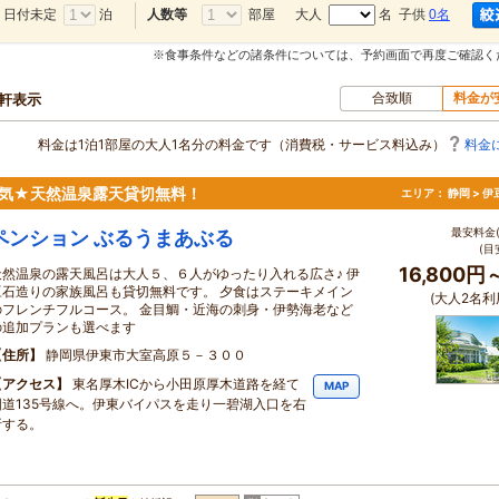
日付未定
泊
部屋
大人
名 子供
0名
人数等
※食事条件などの諸条件については、予約画面で再度ご確認く
合致順
料金が
0軒表示
料金は1泊1部屋の大人1名分の料金です（消費税・サービス料込み）
料金
人気★天然温泉露天貸切無料！
エリア：
静岡 > 
最安料金(
ペンション ぶるうまあぶる
(目
16,800円
天然温泉の露天風呂は大人５、６人がゆったり入れる広さ♪ 伊
豆石造りの家族風呂も貸切無料です。 夕食はステーキメイン
(大人2名利
のフレンチフルコース。 金目鯛・近海の刺身・伊勢海老など
の追加プランも選べます
住所
静岡県伊東市大室高原５－３００
アクセス
東名厚木ICから小田原厚木道路を経て
MAP
国道135号線へ。伊東バイパスを走り一碧湖入口を右
折する。