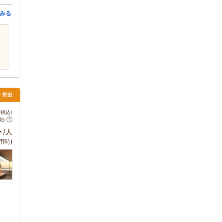
みる
琴・堅田
税込)
安)
～
/人
用時)