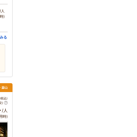
/人
時)
みる
・蒜山
税込)
安)
～
/人
用時)