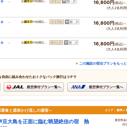
ーキ
… お
誕生日
や結婚記…
ツイン
朝・夕
16,800円
(税込)～
(大人2名利用
ーキ
… お
誕生日
や結婚記…
トリプル
朝・夕
16,800円
(税込)～
(大人3名利用
ーキ
… お
誕生日
や結婚記…
4ベッド
朝・夕
16,800円
(税込)～
(大人4名利用
この施設の宿泊プランをもっと
を自由に組み合わせたおトクなパック旅行はコチラ
航空券付プラン一覧へ
航空券付プラン一覧へ
部屋食と源泉かけ流しの湯宿～
エリア：
静岡 >
最安料金(
伊豆大島を正面に臨む眺望絶佳の宿 熱
(目