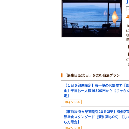
4
「誕生日 記念日」を含む宿泊プラン
【１日５部屋限定】海一望のお部屋で【
食】平日お一人様16800円から【じゃら
定】
ポイントUP
【事前決済★早期割引20％OFF】海側客
部屋食スタンダード（繁忙期もOK）【じ
らん限定】
ポイントUP