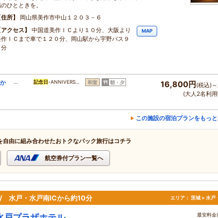
福のひとときを。
住所
岡山県美作市中山１２０３－６
アクセス
中国道美作ＩＣより１０分、大阪より
MAP
美作ＩＣまで車で１２０分、岡山駅から宇野バス９
０分
キか
…
記念日
-ANNIVERS…
和室
朝・夕
16,800円
(税込)～
(大人2名利用
この施設の宿泊プランをもっと
を自由に組み合わせたおトクなパック旅行はコチラ
航空券付プラン一覧へ
 / 水戸・水戸南ICから約10分
エリア：
茨城 > 水
最安料金(
水戸プラザホテル