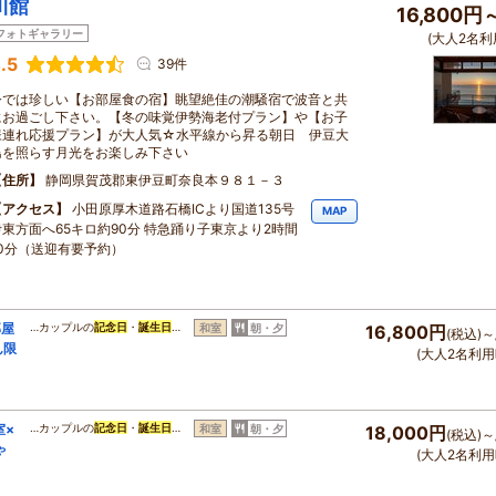
川館
16,800円
フォトギャラリー
(大人2名利
.5
39件
今では珍しい【お部屋食の宿】眺望絶佳の潮騒宿で波音と共
にお過ごし下さい。【冬の味覚伊勢海老付プラン】や【お子
様連れ応援プラン】が大人気☆水平線から昇る朝日 伊豆大
島を照らす月光をお楽しみ下さい
住所
静岡県賀茂郡東伊豆町奈良本９８１－３
アクセス
小田原厚木道路石橋ICより国道135号
MAP
伊東方面へ65キロ約90分 特急踊り子東京より2時間
10分（送迎有要予約）
部屋
…カップルの
記念日
・
誕生日
…
和室
朝・夕
16,800円
(税込)～
ん限
(大人2名利用
室×
…カップルの
記念日
・
誕生日
…
和室
朝・夕
18,000円
(税込)～
ゃ
(大人2名利用