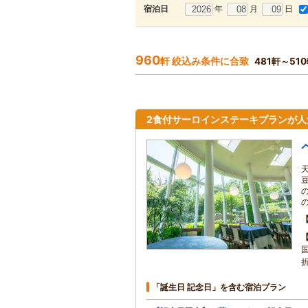
年
月
日
宿泊日
960
軒 絞込み条件に合致
481軒～51
2食付サーロインステーキプランが
「誕生日 記念日」を含む宿泊プラン