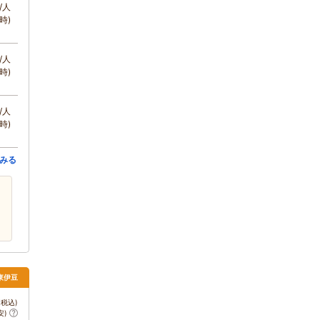
/人
時)
/人
時)
/人
時)
みる
 東伊豆
税込)
安)