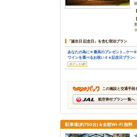
「誕生日 記念日」を含む宿泊プラン
あなたの為に☆最高のプレゼント…ケー
ワインを選べるお祝いｄｅ記念日プラン♪
ポイントUP
この施設と交通手段
航空券付プラン一覧へ
駐車場(約750台)＆全館Wi-Fi 無料