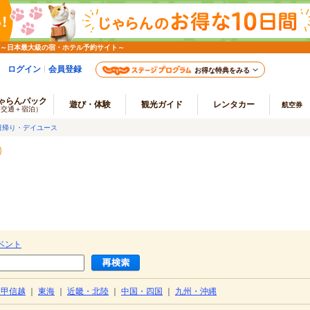
 ～日本最大級の宿・ホテル予約サイト～
ログイン
会員登録
お得な特典をみる
ゃらんパック
遊び・体験
観光ガイド
レンタカー
航空券
（交通＋宿泊）
日帰り・デイユース
ベント
・甲信越
｜
東海
｜
近畿・北陸
｜
中国・四国
｜
九州・沖縄