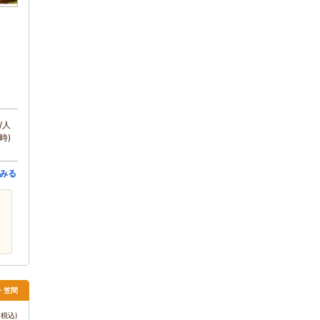
/人
時)
みる
戸・笠間
税込)