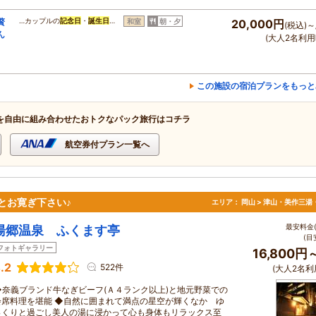
贅
…カップルの
記念日
・
誕生日
…
和室
朝・夕
20,000円
(税込)～
ん
(大人2名利用
この施設の宿泊プランをもっと
を自由に組み合わせたおトクなパック旅行はコチラ
航空券付プラン一覧へ
とお寛ぎ下さい♪
エリア：
岡山 > 津山・美作三湯
最安料金(
湯郷温泉 ふくます亭
(目
フォトギャラリー
16,800円
.2
522件
(大人2名利
◆奈義ブランド牛なぎビーフ(Ａ４ランク以上)と地元野菜での
会席料理を堪能 ◆自然に囲まれて満点の星空が輝くなか ゆ
っくりと過ごし美人の湯に浸かって心も身体もリラックス至