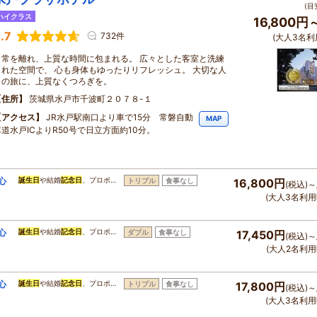
(目
ハイクラス
16,800円
.7
732件
(大人3名利
日常を離れ、上質な時間に包まれる。 広々とした客室と洗練
された空間で、 心も身体もゆったりリフレッシュ。 大切な人
との旅に、上質なくつろぎを。
住所
茨城県水戸市千波町２０７８-１
アクセス
JR水戸駅南口より車で15分 常磐自動
MAP
車道水戸ICよりR50号で日立方面約10分。
心
誕生日
や結婚
記念日
、プロポ…
トリプル
食事なし
16,800円
(税込)～
(大人3名利用
心
誕生日
や結婚
記念日
、プロポ…
ダブル
食事なし
17,450円
(税込)～
(大人2名利用
心
誕生日
や結婚
記念日
、プロポ…
トリプル
食事なし
17,800円
(税込)～
(大人3名利用