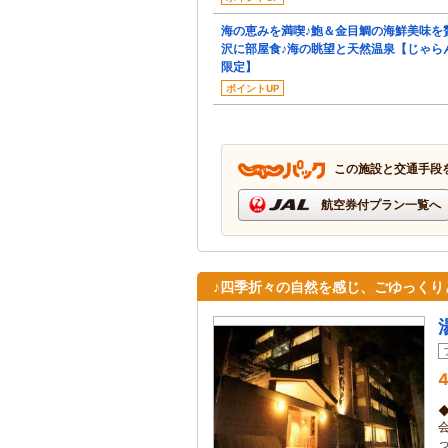
海の恵みを満喫♪鮑＆金目鯛の海鮮美味を
沢に部屋食♪海の眺望と天然温泉【じゃら
限定】
ポイントUP
この施設と交通手段
航空券付プラン一覧へ
♪四季折々の自然を感じ、ごゆっくり
4