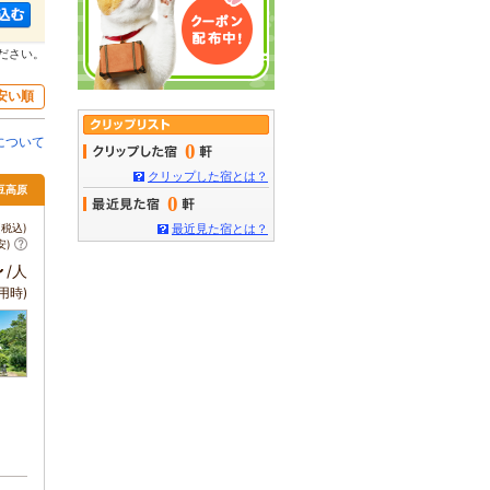
ださい。
安い順
について
0
クリップした宿とは？
伊豆高原
0
税込)
最近見た宿とは？
安)
～
/人
用時)