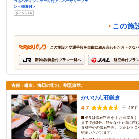
べるパティシエケーキ付アニバーサリープラ
ン＜朝食付＞
ポイント2%
この施
この施設と交通手段を自由に組み合わせたおトクな
新幹線/特急付プラン一覧へ
航空券付プラ
古都・鎌倉。海辺の街の、割烹旅館。
かいひん荘鎌倉
4.7
491件
■夕食は懐石料理を【 お部屋食 】
まで徒歩3分。静かな住宅街に佇む
食材中心の懐石料理。 大正レトロ
宿泊いただけます。