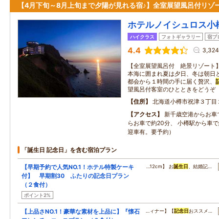
【4月下旬～8月上旬まで夕陽が見れる宿♪】全室展望風呂付リゾ
ホテルノイシュロス小
ハイクラス
フォトギャラリー
宿ブ
4.4
3,32
【全室展望風呂付 絶景リゾート
本海に囲まれ夏は夕日、冬は朝日
都会から１時間の手に届く贅沢、
望風呂付客室のひとときをどうぞ
住所
北海道小樽市祝津３丁目
アクセス
新千歳空港からお車で
らお車で約20分、 小樽駅から車で
迎車有。要予約）
「誕生日 記念日」を含む宿泊プラン
【早期予約で人気NO.1！ホテル特製ケーキ
…12cm】 お
誕生日
、結婚記…
付】 早期割30 ふたりの記念日プラン
（２食付）
ポイント2%
【上品さNO.1！豪華な素材を上品に】『懐石
…ィナー】【
記念日
おススメ…