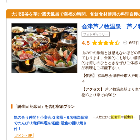
大川渓谷を望む露天風呂で至福の時間。旬鮮食材使用の料理自慢
会津芦ノ牧温泉 芦ノ
フォトギャラリー
4.5
667件
山の中の旅館とは思えないほどの
ております。全国的にも珍しい前
的は癒しのひとときをぜひご体感
品料理をご堪能下さい。
住所
福島県会津若松市大戸町
４
アクセス
芦ノ牧温泉駅より車
松ICより車で約50分
「誕生日 記念日」を含む宿泊プラン
気の合う仲間と小宴会♪2名様～6名様迄個室
…人数だけど
記念日
や
誕生日
…
でのんびり海鮮料理を堪能♪活鮑の踊り焼き
付！
ポイントUP