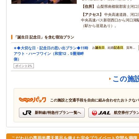
住所
山梨県南都留郡富士河口
アクセス
中央高速道路、河口
中央高速バス新宿西口から河口湖
（駅から送迎あり）。
「誕生日 記念日」を含む宿泊プラン
※◆大切な日・記念日の思い出プラン◆11時
お
誕生日
、結婚
記念日
、賀寿…
アウト・ハーフワイン（和室12．5畳湖畔
側）
ポイント2%
この施
この施設と交通手段を自由に組み合わせたおトクな
新幹線/特急付プラン一覧へ
航空券付プラ
こだわりの専用半露天風呂を備えた完全プライベート空間を満喫