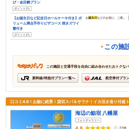
び・金目鯛プラン
ポイント2%
【お誕生日など記念日ホールケーキ付き】ボ
お
誕生日
などのお祝に、ご家…
リューム満点手作りピザコース 焼きズワイ
蟹付き
ポイント2%
この施
この施設と交通手段を自由に組み合わせたおトクな
新幹線/特急付プラン一覧へ
航空券付プラ
口コミ4.8！お鮨に絶景！貸切スパ＆サウナ！イカ活き造り付超
海辺の鮨宿 八幡屋
フォトギャラリー
4.8
77件