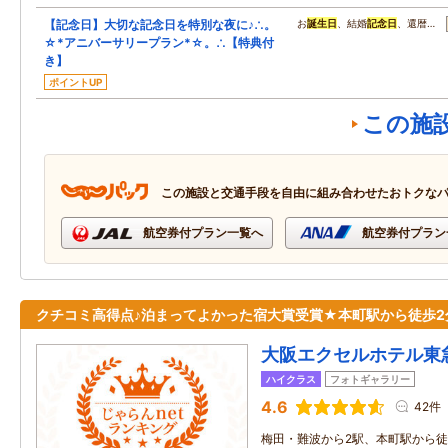
【記念日】大切な記念日を特別な夜に♪∴。
お
誕生日
、結婚
記念日
、還暦…
☆*アニバーサリープラン*☆。∴【特典付
き】
ポイントUP
この施
この施設と交通手段を自由に組み合わせたおトクな
航空券付プラン一覧へ
航空券付プラン
クチコミ高得点♪泊まってよかった宿大賞受賞★本町駅から徒歩2
大阪エクセルホテル東
ハイクラス
フォトギャラリー
4.6
42件
梅田・難波から2駅、本町駅から徒