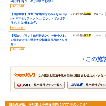
や記念日をケーキと写真でお祝い♪
ポイントUP
【お部屋食】３世代家族旅行でみんながHap
…では特別な
記念日
、グルー…
py♪ママもリフレッシュ♪じぃじ・ばぁば孝
行でパパの株も上昇♪
ポイントUP
【素泊りプラン】飲料持込OK！一晩中入れ
…では特別な
記念日
、グルー…
る源泉かけ流し温泉★貸切露天風呂は入り放
題♪♪
ポイントUP
この施
この施設と交通手段を自由に組み合わせたおトクな
航空券付プラン一覧へ
航空券付プラン
朝食高評価。寺町通は浄教寺境内に佇む”寺のホテル”