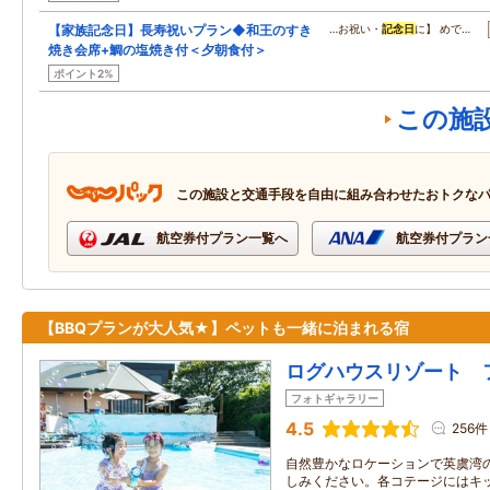
【家族記念日】長寿祝いプラン◆和王のすき
…お祝い・
記念日
に】 めで…
焼き会席+鯛の塩焼き付＜夕朝食付＞
ポイント2%
この施
この施設と交通手段を自由に組み合わせたおトクな
航空券付プラン一覧へ
航空券付プラン
【BBQプランが大人気★】ペットも一緒に泊まれる宿
ログハウスリゾート 
フォトギャラリー
4.5
256件
自然豊かなロケーションで英虞湾
しみください。各コテージにはキ