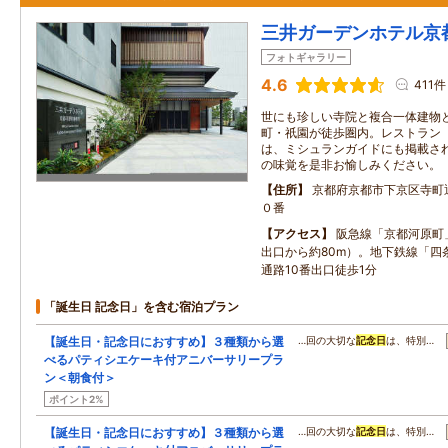
三井ガーデンホテル京
フォトギャラリー
4.6
411件
世にも珍しい寺院と複合一体建物
町・祇園が徒歩圏内。レストラン「
は、ミシュランガイドにも掲載さ
の味覚を是非お愉しみください。
住所
京都府京都市下京区寺町
０番
アクセス
阪急線「京都河原町」
出口から約80m）。地下鉄線「四
通路10番出口徒歩1分
「誕生日 記念日」を含む宿泊プラン
【誕生日・記念日におすすめ】３種類から選
…回の大切な
記念日
は、特別…
べるパティシエケーキ付アニバーサリープラ
ン＜朝食付＞
ポイント2%
【誕生日・記念日におすすめ】３種類から選
…回の大切な
記念日
は、特別…