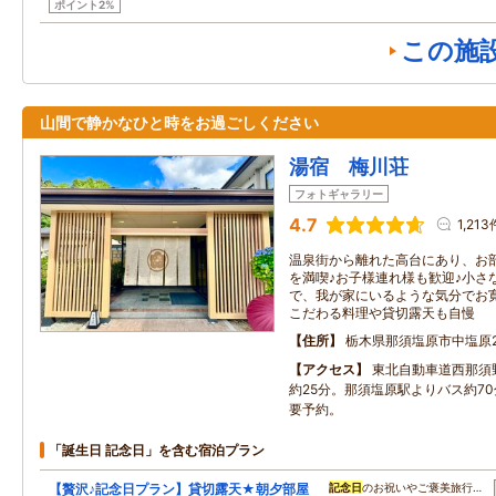
ポイント2%
この施
山間で静かなひと時をお過ごしください
湯宿 梅川荘
フォトギャラリー
4.7
1,213
温泉街から離れた高台にあり、お
を満喫♪お子様連れ様も歓迎♪小さ
で、我が家にいるような気分でお
こだわる料理や貸切露天も自慢
住所
栃木県那須塩原市中塩原2
アクセス
東北自動車道西那須野
約25分。那須塩原駅よりバス約7
要予約。
「誕生日 記念日」を含む宿泊プラン
【贅沢♪記念日プラン】貸切露天★朝夕部屋
記念日
のお祝いやご褒美旅行…