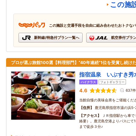
この施
この施設と交通手段を自由に組み合わせたおトクな
新幹線/特急付プラン一覧へ
航空券付プラ
プロが選ぶ旅館100選【料理部門】“40年連続”1位を受賞し続け
指宿温泉 いぶすき秀
ハイクラス
フォトギャラリー
4.6
637件
当館自慢の美味会席をご堪能くだ
住所
鹿児島県指宿市湯の浜5-2
アクセス
ＪＲ指宿駅から車で
絡要）。鹿児島空港よりバスにて1
まで徒歩３分♪