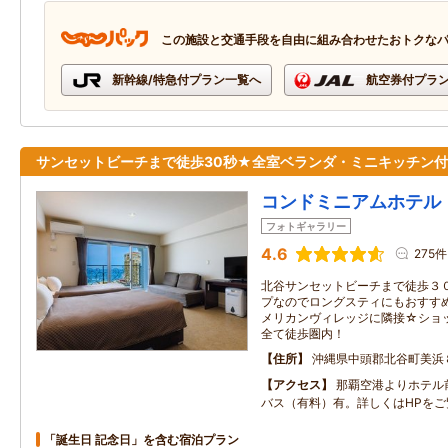
この施設と交通手段を自由に組み合わせたおトクな
新幹線/特急付プラン一覧へ
航空券付プラ
サンセットビーチまで徒歩30秒★全室ベランダ・ミニキッチン付
コンドミニアムホテル
フォトギャラリー
4.6
275件
北谷サンセットビーチまで徒歩３
プなのでロングスティにもおすす
メリカンヴィレッジに隣接☆ショ
全て徒歩圏内！
住所
沖縄県中頭郡北谷町美浜
アクセス
那覇空港よりホテル
バス（有料）有。詳しくはHPをご
「誕生日 記念日」を含む宿泊プラン