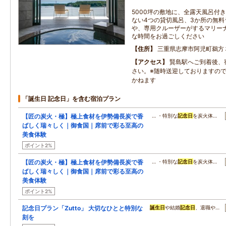
5000坪の敷地に、全露天風呂付き
ない4つの貸切風呂、3か所の無料
や、専用クルーザーがするマリーナ
な時間をお過ごしください
住所
三重県志摩市阿児町鵜方
アクセス
賢島駅へご到着後、
さい。※随時送迎しておりますの
かねます
「誕生日 記念日」を含む宿泊プラン
【匠の炭火・極】極上食材を伊勢備長炭で香
… ・特別な
記念日
を炭火体…
ばしく瑞々しく｜御食国｜席前で彩る至高の
美食体験
ポイント2%
【匠の炭火・極】極上食材を伊勢備長炭で香
… ・特別な
記念日
を炭火体…
ばしく瑞々しく｜御食国｜席前で彩る至高の
美食体験
ポイント2%
記念日プラン「Zutto」 大切なひとと特別な
誕生日
や結婚
記念日
、退職や…
刻を