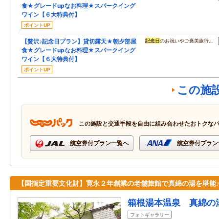
食★グレードupなお料理★スパークイング
ワイン【６大特典付】
ポイントUP
【贅沢♪記念日プラン】貸切露天★朝夕部屋
記念日
のお祝いやご褒美旅行…
食★グレードupなお料理★スパークイング
ワイン【６大特典付】
ポイントUP
この施
この施設と交通手段を自由に組み合わせたおトクな
航空券付プラン一覧へ
航空券付プラン
【国指定重要文化財】寛永２年創業の老舗旅館で真綿の湯を堪能
箱根湯本温泉 真綿の
フォトギャラリー