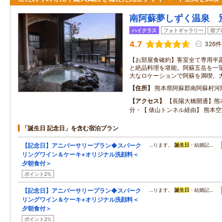
南阿蘇夢しずく温泉 
ハイクラス
フォトギャラリー
宿ブ
4.7
326件
【お部屋食確約】客室全て専用半
と絶品料理を堪能。阿蘇五岳を一
大なロケーションで阿蘇を満喫。
住所
熊本県阿蘇郡南阿蘇村河
アクセス
【長陽大橋開通】熊本
分・【 俵山トンネル経由】 熊本空
「誕生日 記念日」を含む宿泊プラン
【記念日】アニバーサリープラン◆スパーク
…ります。
誕生日
・結婚記…
リングワイン＆ケーキ+オリジナル洗顔料＜
夕朝食付＞
ポイント2%
【記念日】アニバーサリープラン◆スパーク
…ります。
誕生日
・結婚記…
リングワイン＆ケーキ+オリジナル洗顔料＜
夕朝食付＞
ポイント2%