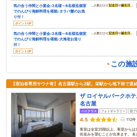
気の合う仲間と小宴会♪2名様～6名様迄個室
…人数だけど
記念日
や
誕生日
…
でのんびり海鮮料理を堪能♪タラバ蟹のお造
り付！
ポイントUP
気の合う仲間と小宴会♪2名様～6名様迄個室
…人数だけど
記念日
や
誕生日
…
でのんびり海鮮料理を堪能♪大海老お造り
付！
ポイントUP
この施
【宿泊者専用サウナ有】名古屋駅から2駅。栄駅から地下街で直
ザ ロイヤルパークホテ
名古屋
ハイクラス
フォトギャラリー
宿ブ
4.5
112件
客室は全室25階以上。客室からは
街並みを望むことが出来ます。 名