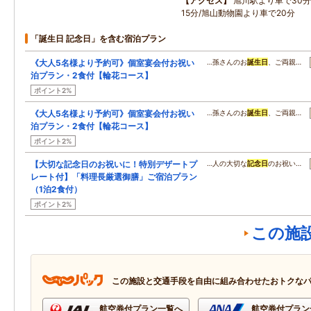
アクセス
旭川駅より車で30分
15分/旭山動物園より車で20分
「誕生日 記念日」を含む宿泊プラン
《大人5名様より予約可》個室宴会付お祝い
…孫さんのお
誕生日
、ご両親…
泊プラン・2食付【輪花コース】
ポイント2%
《大人5名様より予約可》個室宴会付お祝い
…孫さんのお
誕生日
、ご両親…
泊プラン・2食付【輪花コース】
ポイント2%
【大切な記念日のお祝いに！特別デザートプ
…人の大切な
記念日
のお祝い…
レート付】「料理長厳選御膳」ご宿泊プラン
（1泊2食付）
ポイント2%
この施
この施設と交通手段を自由に組み合わせたおトクな
航空券付プラン一覧へ
航空券付プラン