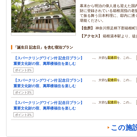
幕末から明治の偉人達も迎えた国
財に登録されている箱根屈指の老
て振る舞う日本料理に、邸内に湧
堪能ください。
住所
神奈川県足柄下郡箱根町湯
アクセス
箱根湯本駅より、徒
「誕生日 記念日」を含む宿泊プラン
【スパークリングワイン付 記念日プラン】
…。 大切な
記念日
を、この…
重要文化財の宿、萬翠楼福住を楽しむ
ポイント2%
【スパークリングワイン付 記念日プラン】
…。 大切な
記念日
を、この…
重要文化財の宿、萬翠楼福住を楽しむ
ポイント2%
【スパークリングワイン付 記念日プラン】
…。 大切な
記念日
を、この…
重要文化財の宿、萬翠楼福住を楽しむ
ポイント2%
この施