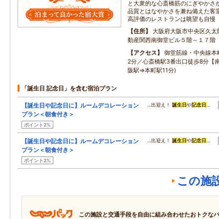
と大衆的な心斎橋筋のにぎやかさ
品質とはなやかさを兼ね備えた客
高評価のレストランは眺望も自慢
住所
大阪府大阪市中央区久太
動産関西南御堂ビル５階～１７階
アクセス
御堂筋線・中央線本
2分／心斎橋駅3番出口徒歩8分【
阪駅⇒本町駅11分)
「誕生日 記念日」を含む宿泊プラン
【誕生日や記念日に】ルームデコレーション
…出迎え！
誕生日
や
記念日
…
プラン＜朝食付き＞
ポイント2%
【誕生日や記念日に】ルームデコレーション
…出迎え！
誕生日
や
記念日
…
プラン＜朝食付き＞
ポイント2%
この施
この施設と交通手段を自由に組み合わせたおトクな