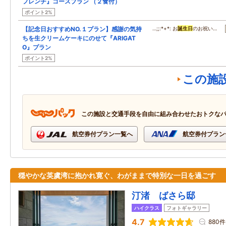
フレンチ』コースプラン （２食付）
ポイント2%
【記念日おすすめNO.１プラン】感謝の気持
…;;:*+*: お
誕生日
のお祝い…
ちを生クリームケーキにのせて『ARIGAT
O』プラン
ポイント2%
この施
この施設と交通手段を自由に組み合わせたおトクな
航空券付プラン一覧へ
航空券付プラン
穏やかな英虞湾に抱かれ寛ぐ、わがままで特別な一日を過ごす
汀渚 ばさら邸
ハイクラス
フォトギャラリー
4.7
880件