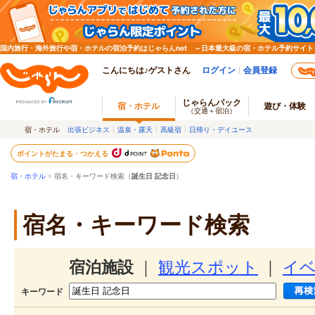
国内旅行・海外旅行や宿・ホテルの宿泊予約はじゃらんnet ～日本最大級の宿・ホテル予約サイト
こんにちは♪ゲストさん
ログイン
会員登録
じゃらんパック
宿・ホテル
遊び・体験
（交通＋宿泊）
宿・ホテル
出張ビジネス
温泉・露天
高級宿
日帰り・デイユース
ポイントがたまる・つかえる
宿・ホテル
> 宿名・キーワード検索（
誕生日 記念日
）
宿名・キーワード検索
宿泊施設
｜
観光スポット
｜
イ
キーワード