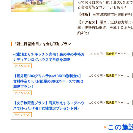
っており自炊も可能！最大6名ま
と宿泊可能なコテージもあり！
住所
三重県志摩市阿児町神明
アクセス
電車：近鉄鵜方駅よ
車：伊勢自動車道、玉城ＩＣまた
約40分
「誕生日 記念日」を含む宿泊プラン
≪素泊まり≫キッチン完備！森の中の本格カ
…０００円・
記念日
用ケーキ…
ナディアンログハウスで自然を満喫
ポイントUP
【屋外用BBQグリル予約<\3500別料金>】
…０００円・
記念日
用ケーキ…
食材持込ＯＫ♪お部屋のBBQスペースでBBQ
満喫プラン！
ポイントUP
【女子旅限定プラン】写真映えするログハウ
…０００円・
記念日
用ケーキ…
スでゆったり泊！女性限定プレゼント付♪
ポイントUP
この施