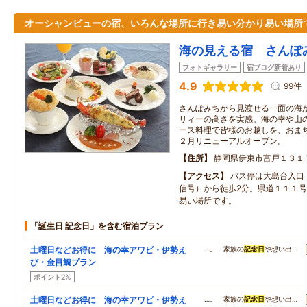
オーシャンビューの宿、いろんな場所に行き易い分かり易い場所
海の見える宿 さんぽ
フォトギャラリー
宿ブログ新着あり
4.9
99件
さんぽみちから見渡せる一面の海
リィーの高さを実感。海の幸や山
ース料理で皆様のお越しを、おま
２月リニューアルオープン。
住所
静岡県伊東市富戸１３１
アクセス
バス停は大島台入口
信号）から徒歩2分。県道１１１
易い場所です。
「誕生日 記念日」を含む宿泊プラン
土曜日などお得に 海の幸アワビ・伊勢え
…。 家族の
記念日
や想い出…
び・金目鯛プラン
ポイント2%
土曜日などお得に 海の幸アワビ・伊勢え
…。 家族の
記念日
や想い出…