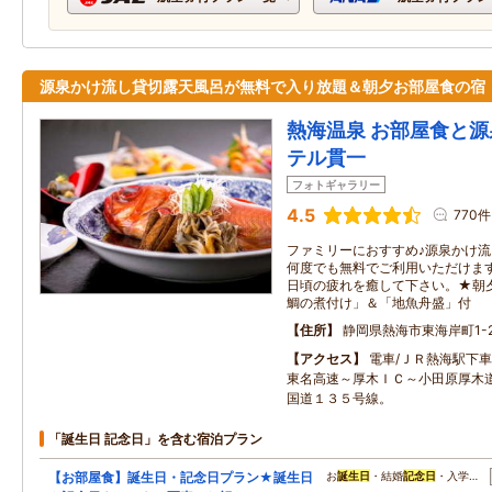
源泉かけ流し貸切露天風呂が無料で入り放題＆朝夕お部屋食の宿
熱海温泉 お部屋食と源
テル貫一
フォトギャラリー
4.5
770件
ファミリーにおすすめ♪源泉かけ
何度でも無料でご利用いただけま
日頃の疲れを癒して下さい。★朝
鯛の煮付け」＆「地魚舟盛」付
住所
静岡県熱海市東海岸町1-
アクセス
電車/ＪＲ熱海駅下車
東名高速～厚木ＩＣ～小田原厚木
国道１３５号線。
「誕生日 記念日」を含む宿泊プラン
【お部屋食】誕生日・記念日プラン★誕生日
お
誕生日
・結婚
記念日
・入学…