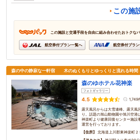
この施
この施設と交通手段を自由に組み合わせたおトクな
航空券付プラン一覧へ
航空券付プラン
森の中の静寂な一軒宿 木のぬくもりとゆっくりと流れる時
森のゆホテル花神楽
フォトギャラリー
4.5
1,749
露天風呂からは大雪連峰。露天風
り。話題の旭山動物園や旭川空港は
神楽町より健康回復センター施設
運営を行っております。
住所
北海道上川郡東神楽町２