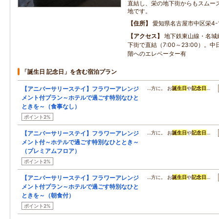
直結し、栄の地下街からもスムー
地です。
住所
愛知県名古屋市中区栄4-1
アクセス
地下鉄東山線・名城
下街で直結（7:00～23:00）。中
階へのエレベーター有
「誕生日 記念日」を含む宿泊プラン
【アニバーサリーステイ】フラワーアレンジ
…方に。 お
誕生日
や
記念日
…
メント付プラン～ホテルで過ごす特別なひと
ときを～（食事なし）
ポイント2%
【アニバーサリーステイ】フラワーアレンジ
…方に。 お
誕生日
や
記念日
…
メント付～ホテルで過ごす特別なひととき～
（プレミアムフロア）
ポイント2%
【アニバーサリーステイ】フラワーアレンジ
…方に。 お
誕生日
や
記念日
…
メント付プラン～ホテルで過ごす特別なひと
ときを～（朝食付）
ポイント2%