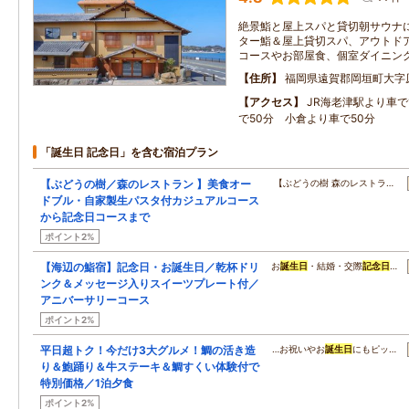
絶景鮨と屋上スパと貸切朝サウナ
ター鮨＆屋上貸切スパ、アウトド
コースやお部屋食、個室ダイニン
住所
福岡県遠賀郡岡垣町大字
アクセス
JR海老津駅より車で
で50分 小倉より車で50分
「誕生日 記念日」を含む宿泊プラン
【ぶどうの樹／森のレストラン 】美食オー
【ぶどうの樹 森のレストラ…
ドブル・自家製生パスタ付カジュアルコース
から記念日コースまで
ポイント2%
【海辺の鮨宿】記念日・お誕生日／乾杯ドリ
お
誕生日
・結婚・交際
記念日
…
ンク＆メッセージ入りスイーツプレート付／
アニバーサリーコース
ポイント2%
平日超トク！今だけ3大グルメ！鯛の活き造
…お祝いやお
誕生日
にもピッ…
り＆鮑踊り＆牛ステーキ＆鯛すくい体験付で
特別価格／1泊夕食
ポイント2%