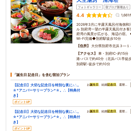
フォトギャラリー
宿ブログ新着あり
4.4
1,661
2026年3月に半露天風呂付海側
ル 別府湾一望の半露天風呂付き客
府湾の風景が広がる、海辺の宿。
Wi-Fi完備◆別府駅徒歩10分
住所
大分県別府市北浜３―１
アクセス
車・別府IC-約15
港-バスで約40分（北浜バス亭
別府駅-徒歩で約10分
「誕生日 記念日」を含む宿泊プラン
【記念日】大切な記念日を特別な夜に♪∴。
お
誕生日
、結婚
記念日
、還暦…
☆*アニバーサリープラン*☆。∴【特典付
き】
ポイントUP
【記念日】大切な記念日を特別な夜に♪∴。
お
誕生日
、結婚
記念日
、還暦…
☆*アニバーサリープラン*☆。∴【特典付
き】
ポイントUP