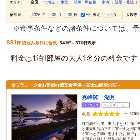
エリア
全国
｜
北海道
｜
東北
｜
関東・甲信越
｜
東海
｜
近畿・北陸
｜
年
月
日
日付未定
泊
宿泊日
人数等
※食事条件などの諸条件については、予
881
軒 絞込み条件に合致
541軒～570軒表示
料金は1泊1部屋の大人1名分の料金で
全プラン：夕食お部屋or個室食事処～富士山眺望の宿～
秀峰閣 湖月
ハイクラス
フォトギャラリー
4.8
679件
河口湖の北岸、湖のほとりに建つ
と露天風呂の正面に富士山と河口
の富士と四季に恵まれたお宿です
を加えた新しい感覚のお宿です