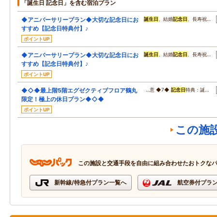
「誕生日 記念日」を含む宿泊プラン
◆アニバーサリープラン◆大切な記念日にお
誕生日
、結婚
記念日
、長寿祝…
すすめ【記念日特典付】♪
ポイントUP
◆アニバーサリープラン◆大切な記念日にお
誕生日
、結婚
記念日
、長寿祝…
すすめ【記念日特典付】♪
ポイントUP
◆◇◆最上階5階エグゼクティブフロア鶴丸
…意 ◆7◆
記念日
特典：誕…
限定！極上の休日プラン◆◇◆
ポイントUP
この施
この施設と交通手段を自由に組み合わせたおトクな
新幹線/特急付プラン一覧へ
航空券付プラ