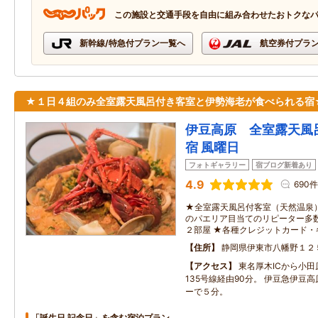
この施設と交通手段を自由に組み合わせたおトクな
新幹線/特急付プラン一覧へ
航空券付プラ
★１日４組のみ全室露天風呂付き客室と伊勢海老が食べられる宿
伊豆高原 全室露天風
宿 風曜日
フォトギャラリー
宿ブログ新着あり
4.9
690件
★全室露天風呂付客室（天然温泉
のパエリア目当てのリピーター多
２部屋 ★各種クレジットカード・
住所
静岡県伊東市八幡野１２
アクセス
東名厚木ICから小
135号線経由90分。 伊豆急伊豆
ーで５分。
「誕生日 記念日」を含む宿泊プラン