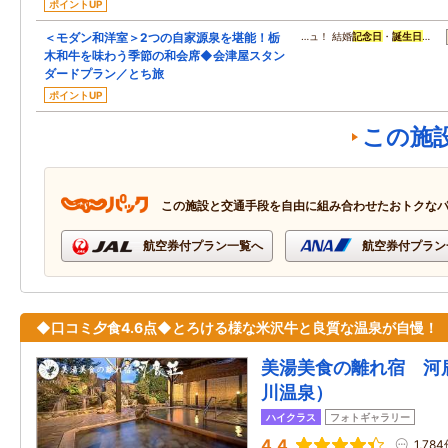
ポイントUP
＜モダン和洋室＞2つの自家源泉を堪能！栃
…ュ！ 結婚
記念日
・
誕生日
…
木和牛を味わう季節の和会席◆会津屋スタン
ダードプラン／とち旅
ポイントUP
この施
この施設と交通手段を自由に組み合わせたおトクな
航空券付プラン一覧へ
航空券付プラン
◆口コミ夕食4.6点◆とろける様な米沢牛と良質な温泉が自慢！
美湯美食の離れ宿 河
川温泉）
ハイクラス
フォトギャラリー
4.4
1,78