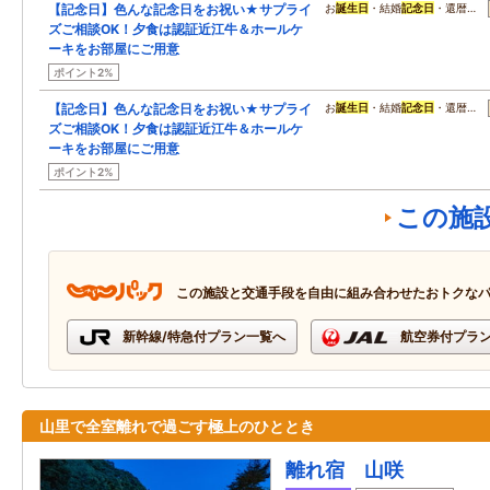
【記念日】色んな記念日をお祝い★サプライ
お
誕生日
・結婚
記念日
・還暦…
ズご相談OK！夕食は認証近江牛＆ホールケ
ーキをお部屋にご用意
ポイント2%
【記念日】色んな記念日をお祝い★サプライ
お
誕生日
・結婚
記念日
・還暦…
ズご相談OK！夕食は認証近江牛＆ホールケ
ーキをお部屋にご用意
ポイント2%
この施
この施設と交通手段を自由に組み合わせたおトクな
新幹線/特急付プラン一覧へ
航空券付プラ
山里で全室離れで過ごす極上のひととき
離れ宿 山咲