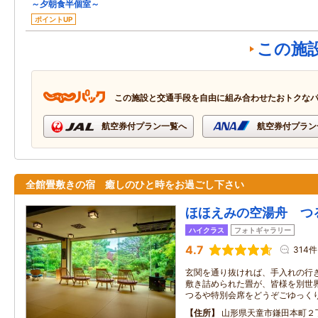
～夕朝食半個室～
ポイントUP
この施
この施設と交通手段を自由に組み合わせたおトクな
航空券付プラン一覧へ
航空券付プラン
全館畳敷きの宿 癒しのひと時をお過ごし下さい
ほほえみの空湯舟 つ
ハイクラス
フォトギャラリー
4.7
314件
玄関を通り抜ければ、手入れの行
敷き詰められた畳が、皆様を別世
つるや特別会席をどうぞごゆっく
住所
山形県天童市鎌田本町２