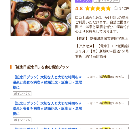
ハイクラス
フォトギャラリー
4.8
342
口コミ総合4.9点。かけ流しの温
ご利用いただけます。自然に囲ま
間で、温泉と薬膳をぜひご堪能く
心よりお待ちしております。
住所
愛知県新城市豊岡字滝上
アクセス
【電車】ＪＲ飯田線
歩３分／【車】新城IC～国道151
右折 約11㎞約15分
「誕生日 記念日」を含む宿泊プラン
【記念日プラン】大切な人と大切な時間を☆
… ほっこり
記念日
はいかが…
温泉と美食を満喫☆結婚記念・誕生日・還暦
祝に
ポイント2%
【記念日プラン】大切な人と大切な時間を☆
… ほっこり
記念日
はいかが…
温泉と美食を満喫☆結婚記念・誕生日・還暦
祝に
ポイント2%