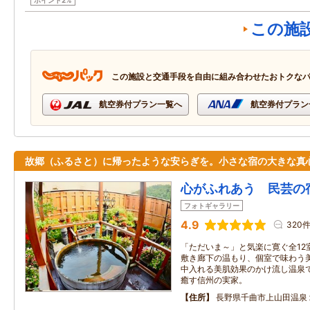
ポイント2%
この施
この施設と交通手段を自由に組み合わせたおトクな
航空券付プラン一覧へ
航空券付プラン
故郷（ふるさと）に帰ったような安らぎを。小さな宿の大きな真
心がふれあう 民芸の
フォトギャラリー
4.9
320
「ただいま～」と気楽に寛ぐ全12
敷き廊下の温もり、個室で味わう
中入れる美肌効果のかけ流し温泉
癒す信州の実家。
住所
長野県千曲市上山田温泉