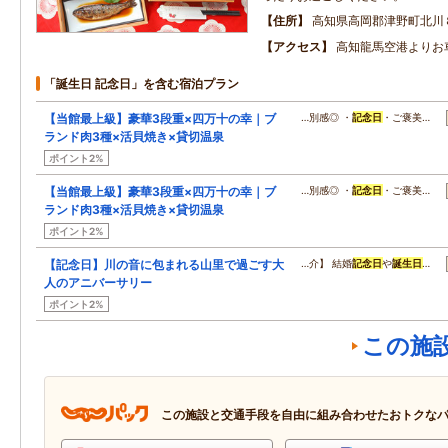
住所
高知県高岡郡津野町北川
アクセス
高知龍馬空港よりお
「誕生日 記念日」を含む宿泊プラン
【当館最上級】豪華3段重×四万十の幸｜ブ
…別感◎ ・
記念日
・ご褒美…
ランド肉3種×活貝焼き×貸切温泉
ポイント2%
【当館最上級】豪華3段重×四万十の幸｜ブ
…別感◎ ・
記念日
・ご褒美…
ランド肉3種×活貝焼き×貸切温泉
ポイント2%
【記念日】川の音に包まれる山里で過ごす大
…介】 結婚
記念日
や
誕生日
…
人のアニバーサリー
ポイント2%
この施
この施設と交通手段を自由に組み合わせたおトクな