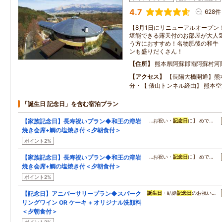
4.7
628件
【8月1日にリニューアルオープン
堪能できる露天付のお部屋が大人
う方におすすめ！名物肥後の和牛
ンも盛りだくさん！
住所
熊本県阿蘇郡南阿蘇村河
アクセス
【長陽大橋開通】熊本
分・【 俵山トンネル経由】 熊本空
「誕生日 記念日」を含む宿泊プラン
【家族記念日】長寿祝いプラン◆和王の溶岩
…お祝い・
記念日
に】 めで…
焼き会席+鯛の塩焼き付＜夕朝食付＞
ポイント2%
【家族記念日】長寿祝いプラン◆和王の溶岩
…お祝い・
記念日
に】 めで…
焼き会席+鯛の塩焼き付＜夕朝食付＞
ポイント2%
【記念日】アニバーサリープラン◆スパーク
誕生日
・結婚
記念日
のお祝い…
リングワイン OR ケーキ + オリジナル洗顔料
＜夕朝食付＞