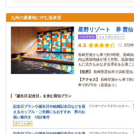
九州の避暑地に佇む温泉宿
星野リゾート 界 雲仙
ハイクラス
フォトギャラリー
4.3
372件
長崎空港から車で約1時間、長崎
内は異国情緒が漂う空間。温泉地
もに活力もみなぎる滞在をお過ご
住所
長崎県雲仙市小浜町雲仙
アクセス
長崎空港から車で約
車で約70分（送迎あり）
「誕生日 記念日」を含む宿泊プラン
記念日プラン◇誕生日や結婚記念日などを迎
プリザーブドフラワーとケー…
えるカップル・ご夫婦にもおすすめ 界のお
祝い箱付き 1泊2食付
ポイントUP
記念日プラン◇誕生日や結婚記念日などを迎
プリザーブドフラワーとケー…