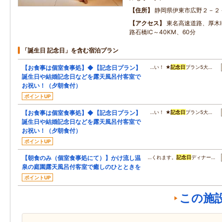
住所
静岡県伊東市広野２－２
アクセス
東名高速道路、厚木
路石橋IC～40KM、60分
「誕生日 記念日」を含む宿泊プラン
【お食事は個室食事処】◆【記念日プラン】
…い！ ★
記念日
プラン5大…
誕生日や結婚記念日などを露天風呂付客室で
お祝い！（夕朝食付）
ポイントUP
【お食事は個室食事処】◆【記念日プラン】
…い！ ★
記念日
プラン5大…
誕生日や結婚記念日などを露天風呂付客室で
お祝い！（夕朝食付）
ポイントUP
【朝食のみ（個室食事処にて）】かけ流し温
…くれます。
記念日
ディナー…
泉の庭園露天風呂付客室で癒しのひとときを
ポイントUP
この施