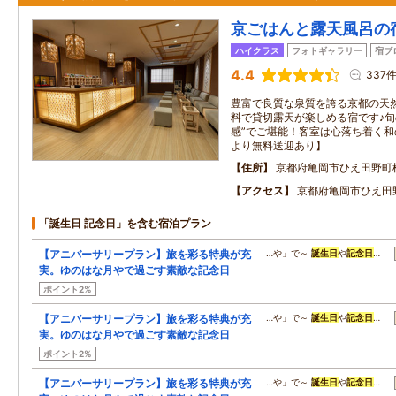
京ごはんと露天風呂の
ハイクラス
フォトギャラリー
宿ブ
4.4
337
豊富で良質な泉質を誇る京都の天
料で貸切露天が楽しめる宿です♪旬
感”でご堪能！客室は心落ち着く
より無料送迎あり】
住所
京都府亀岡市ひえ田野町
アクセス
京都府亀岡市ひえ田
「誕生日 記念日」を含む宿泊プラン
【アニバーサリープラン】旅を彩る特典が充
…や」で～
誕生日
や
記念日
…
実。ゆのはな月やで過ごす素敵な記念日
ポイント2%
【アニバーサリープラン】旅を彩る特典が充
…や」で～
誕生日
や
記念日
…
実。ゆのはな月やで過ごす素敵な記念日
ポイント2%
【アニバーサリープラン】旅を彩る特典が充
…や」で～
誕生日
や
記念日
…