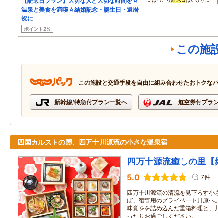
【記念日プラン】大切な人と大切な時間を☆
… ほっこり
記念日
はいかが…
温泉と美食を満喫☆結婚記念・誕生日・還暦
祝に
ポイント2%
この施
この施設と交通手段を自由に組み合わせたおトクな
新幹線/特急付プラン一覧へ
航空券付プラ
四国カルストの麓、四万十川源流の小さな温泉宿
四万十源流癒しの里【
5.0
7件
四万十川源流の清流を見下ろす小
ば、宿専用のプライベート川原へ
味覚をを詰め込んだ重箱料理と、
ったりお過ごしください。