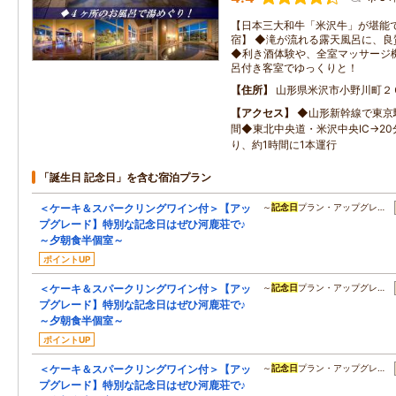
【日本三大和牛「米沢牛」が堪能
宿】 ◆滝が流れる露天風呂に、
◆利き酒体験や、全室マッサージ
呂付き客室でゆっくりと！
住所
山形県米沢市小野川町２
アクセス
◆山形新幹線で東京
間◆東北中央道・米沢中央IC→2
り、約1時間に1本運行
「誕生日 記念日」を含む宿泊プラン
＜ケーキ＆スパークリングワイン付＞【アッ
～
記念日
プラン・アップグレ…
プグレード】特別な記念日はぜひ河鹿荘で♪
～夕朝食半個室～
ポイントUP
＜ケーキ＆スパークリングワイン付＞【アッ
～
記念日
プラン・アップグレ…
プグレード】特別な記念日はぜひ河鹿荘で♪
～夕朝食半個室～
ポイントUP
＜ケーキ＆スパークリングワイン付＞【アッ
～
記念日
プラン・アップグレ…
プグレード】特別な記念日はぜひ河鹿荘で♪