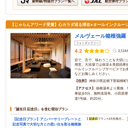
新幹線/特急付プラン一覧へ
航空券付プラ
【じゃらんアワード受賞】心カラダ巡る滞在×オールインクルー
メルヴェール箱根強羅
フォトギャラリー
4.2
2,124
目で、舌で、味わうことを大切に
用意。大浴場では保湿＆美肌効果
ールインクルーシブサービスでお食
などお愉しみください。
住所
神奈川県足柄下郡箱根町
アクセス
箱根湯本より乗換、
車徒歩5分。無料送迎有。小田原厚
道1号線、約20分。
「誕生日 記念日」を含む宿泊プラン
【記念日プラン】アニバーサリープレートと
【
記念日
プラン×4大特典付…
記念写真で大切な方との思い出を彩る箱根旅