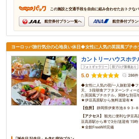
この施設と交通手段を自由に組み合わせたおトクな
航空券付プラン一覧へ
航空券付プラン
ヨーロッパ旅行気分の心地良い休日◆女性に人気の英国風プチホ
カントリーハウスホテ
フォトギャラリー
宿ブログ新着あり
5.0
286件
◆女性に人気の宿/一人旅歓迎◆
天、３段朝食アフタヌーンティー
た英国風プチホテル。閑静な別荘
★伊豆高原駅から無料送迎有★
住所
静岡県伊東市池８９３‐
アクセス
観光に便利な伊豆高
豆高原駅から車で3分/送迎有 15時
★全館FreeWifi完備
「誕生日 記念日」を含む宿泊プラン