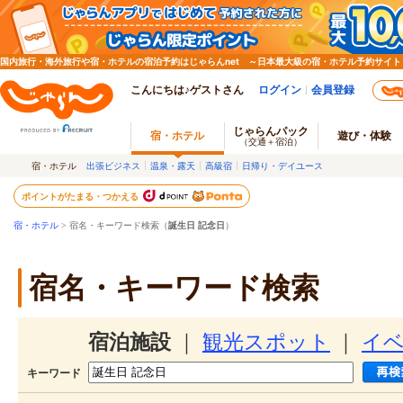
国内旅行・海外旅行や宿・ホテルの宿泊予約はじゃらんnet ～日本最大級の宿・ホテル予約サイト
こんにちは♪ゲストさん
ログイン
会員登録
じゃらんパック
宿・ホテル
遊び・体験
（交通＋宿泊）
宿・ホテル
出張ビジネス
温泉・露天
高級宿
日帰り・デイユース
ポイントがたまる・つかえる
宿・ホテル
> 宿名・キーワード検索（
誕生日 記念日
）
宿名・キーワード検索
宿泊施設
｜
観光スポット
｜
イ
キーワード