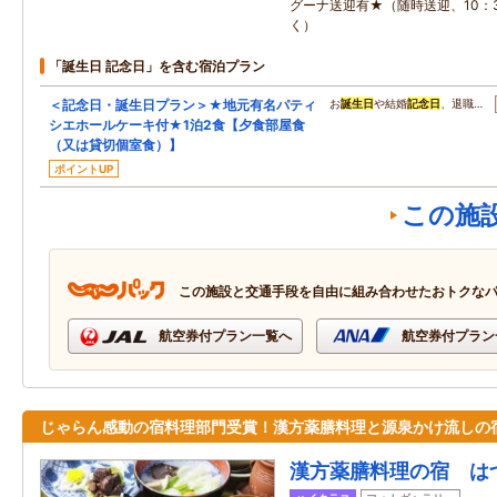
グーナ送迎有★（随時送迎、10：3
く）
「誕生日 記念日」を含む宿泊プラン
＜記念日・誕生日プラン＞★地元有名パティ
お
誕生日
や結婚
記念日
、退職…
シエホールケーキ付★1泊2食【夕食部屋食
（又は貸切個室食）】
ポイントUP
この施
この施設と交通手段を自由に組み合わせたおトクな
航空券付プラン一覧へ
航空券付プラン
じゃらん感動の宿料理部門受賞！漢方薬膳料理と源泉かけ流しの
漢方薬膳料理の宿 は