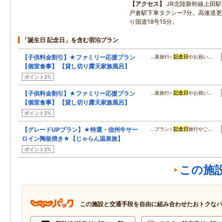
アクセス
JR北陸新幹線上田
戸倉駅下車タクシー7分。高速道更埴
り国道18号15分。
「誕生日 記念日」を含む宿泊プラン
【子供料金割引】★ファミリー応援プラン
…泉旅行♪
記念日
やお祝い…
【個室食事】 【貸し切り露天家族風呂】
ポイント2%
【子供料金割引】★ファミリー応援プラン
…泉旅行♪
記念日
やお祝い…
【個室食事】 【貸し切り露天家族風呂】
ポイント2%
【グレードUPプラン】★特選・信州牛サー
…プラン♪
記念日
旅行やご…
ロイン陶板焼き★【じゃらん温泉旅】
ポイント2%
この施
この施設と交通手段を自由に組み合わせたおトクな