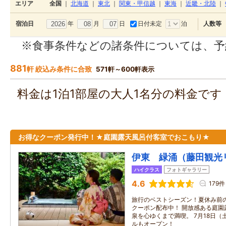
エリア
全国
｜
北海道
｜
東北
｜
関東・甲信越
｜
東海
｜
近畿・北陸
｜
年
月
日
日付未定
泊
宿泊日
人数等
※食事条件などの諸条件については、予
881
軒 絞込み条件に合致
571軒～600軒表示
料金は1泊1部屋の大人1名分の料金で
お得なクーポン発行中！★庭園露天風呂付客室でおこもり★
伊東 緑涌（藤田観光
ハイクラス
フォトギャラリー
4.6
179件
旅行のベストシーズン！夏休み前
クーポン配布中！ 開放感ある庭園
泉を心ゆくまで満喫。 7月18日
ルもオープン！