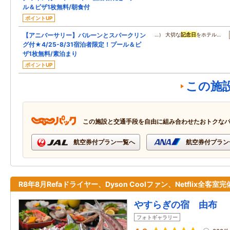
ル＆ピザ1枚無料/朝食付
ポイントUP
【アニバーサリー】バルーンとスパークリン
…） 大切な
記念日
をホテル…
グ付★4/25-8/31宿泊者限定！プール＆ピ
ザ1枚無料/素泊まり
ポイントUP
この施
この施設と交通手段を自由に組み合わせたおトクな
航空券付プラン一覧へ
航空券付プラン
R8年8月Refaドライヤー、Dyson Coolファン、Netflix全客室完
やすらぎの宿 由布
フォトギャラリー