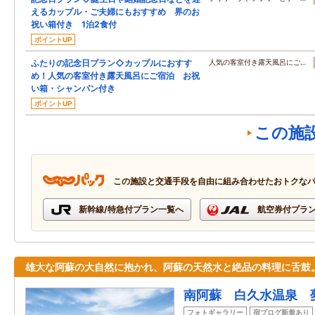
えるカップル・ご夫婦にもおすすめ 界のお
祝い箱付き 1泊2食付
ポイントUP
ふたりの記念日プラン◇カップルにおすす
人気の客室付き露天風呂にご…
め！人気の客室付き露天風呂にご宿泊 お祝
い箱・シャンパン付き
ポイントUP
この施
この施設と交通手段を自由に組み合わせたおトクな
新幹線/特急付プラン一覧へ
航空券付プラ
雄大な阿蘇の大自然に抱かれ、阿蘇の天然水と絶品の料理に舌鼓
南阿蘇 白久水温泉 
フォトギャラリー
宿ブログ新着あり