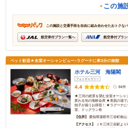
この施
この施設と交通手段を自由に組み合わせたおトクな
航空券付プラン一覧へ
航空券付プラン
ペット歓迎★全室オーシャンビュー♪ラグーナに車3分の旅館
ホテル三河 海陽閣
フォトギャラリー
4.4
94件
★三河の絶景を望む全室オーシャ
変わる旬の海鮮会席 ★美肌の湯で
拍子が揃うお得宿！ ★ラグーナに
室、ドッグラン有
住所
愛知県蒲郡市三谷町南山
アクセス
ＪＲ三河三谷駅より