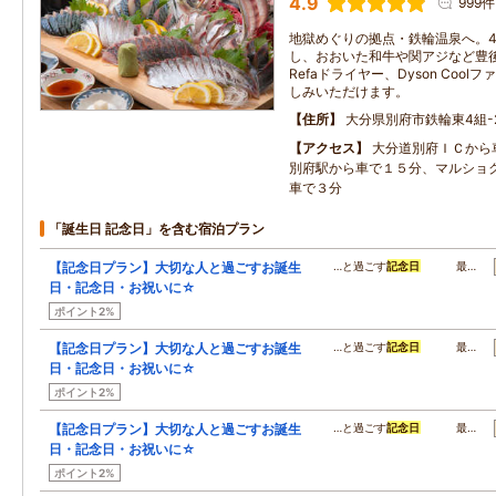
4.9
999件
地獄めぐりの拠点・鉄輪温泉へ。
し、おおいた和牛や関アジなど豊
Refaドライヤー、Dyson Coolフ
しみいただけます。
住所
大分県別府市鉄輪東4組-
アクセス
大分道別府ＩＣから
別府駅から車で１５分、マルショ
車で３分
「誕生日 記念日」を含む宿泊プラン
【記念日プラン】大切な人と過ごすお誕生
…と過ごす
記念日
最…
日・記念日・お祝いに☆
ポイント2%
【記念日プラン】大切な人と過ごすお誕生
…と過ごす
記念日
最…
日・記念日・お祝いに☆
ポイント2%
【記念日プラン】大切な人と過ごすお誕生
…と過ごす
記念日
最…
日・記念日・お祝いに☆
ポイント2%