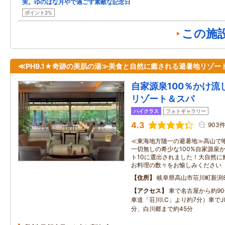
実。ゆのはな月やで過ごす素敵な記念日
ポイント2%
この施
≪PH9.1★奇跡の美肌の湯≫美食と自然に癒される避暑地リゾー
自家源泉100％かけ流
リゾート＆スパ
ハイクラス
フォトギャラリー
4.3
903
≪東海地方随一の避暑地≫高山で
一切無しの希少な100%自家源泉
ト10に選出されました！大自然に
お料理の数々をお愉しみください
住所
岐阜県高山市荘川町新渕89
アクセス
車で名古屋から約9
車道「荘川I.C」より約7分）車でJ
分、白川郷まで約45分