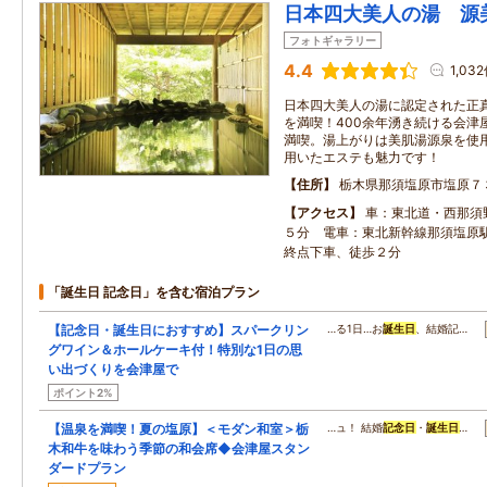
日本四大美人の湯 源
フォトギャラリー
4.4
1,03
日本四大美人の湯に認定された正真
を満喫！400余年湧き続ける会津
満喫。湯上がりは美肌湯源泉を使
用いたエステも魅力です！
住所
栃木県那須塩原市塩原７
アクセス
車：東北道・西那須
５分 電車：東北新幹線那須塩原
終点下車、徒歩２分
「誕生日 記念日」を含む宿泊プラン
【記念日・誕生日におすすめ】スパークリン
…る1日…お
誕生日
、結婚記…
グワイン＆ホールケーキ付！特別な1日の思
い出づくりを会津屋で
ポイント2%
【温泉を満喫！夏の塩原】＜モダン和室＞栃
…ュ！ 結婚
記念日
・
誕生日
…
木和牛を味わう季節の和会席◆会津屋スタン
ダードプラン