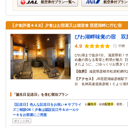
航空券付プラン一覧へ
航空券付プラン
【夕食評価★4.8】夕食はお部屋又は個室食 琵琶湖畔に佇む宿
びわ湖畔味覚の宿 双
4.9
11件
びわ湖まで徒歩1分。 滋賀県初！
め趣の異なる客室と料理が魅力 【
きたように、ごゆっくりお寛ぎく
住所
滋賀県彦根市松原町網代
アクセス
JR琵琶湖線彦根駅
分 名神高速道路彦根ＩＣより湖岸
「誕生日 記念日」を含む宿泊プラン
【記念日】色んな記念日をお祝い★サプライ
お
誕生日
・結婚
記念日
・還暦…
ズご相談OK！夕食は認証近江牛＆ホールケ
ーキをお部屋にご用意
ポイント2%