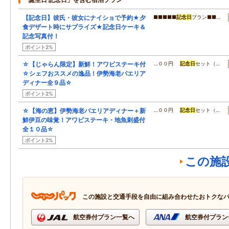
【記念日】彼氏・彼女にナイショで予約★夕
■■■■■
記念日
プラン■■…
食デザート時にサプライズ★記念日ケーキ＆
記念写真付！
ポイント2%
☆【じゃらん限定】新鮮！アワビステーキ付
…００円
記念日
セット（…
☆シェフおススメの逸品！伊勢海老パエリア
ディナー全９品☆
ポイント2%
☆【海の恵】伊勢海老パエリアディナー＋新
…００円
記念日
セット（…
鮮伊豆の味覚！アワビステーキ・地魚刺盛付
全１０品☆
ポイント2%
この施
この施設と交通手段を自由に組み合わせたおトクな
航空券付プラン一覧へ
航空券付プラン