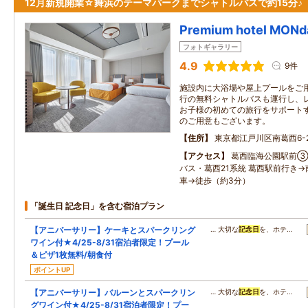
12月新規開業☆舞浜のテーマパークまでシャトルバスで約15分♪
Premium hotel MO
フォトギャラリー
4.9
9件
施設内に大浴場や屋上プールをご
行の無料シャトルバスも運行し、
お子様の初めての旅行をサポート
のご用意もございます。
住所
東京都江戸川区南葛西6-2
アクセス
葛西臨海公園駅前③
バス・葛西21系統 葛西駅前行き→
車→徒歩（約3分）
「誕生日 記念日」を含む宿泊プラン
【アニバーサリー】ケーキとスパークリング
… 大切な
記念日
を、ホテ…
ワイン付★4/25-8/31宿泊者限定！プール
＆ピザ1枚無料/朝食付
ポイントUP
【アニバーサリー】バルーンとスパークリン
… 大切な
記念日
を、ホテ…
グワイン付★4/25-8/31宿泊者限定！プー