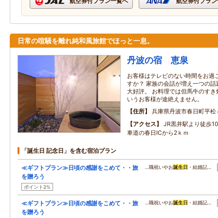
航空券付プラン一覧へ
航空券付プラン
日常の喧騒を離れ純和風旅館でほっと一息。
丹波の宿 恵泉
お客様はテレビのない時間をお過
すか？ 家族の会話が増え一つの話
大好評。 お料理では但馬牛のすき
いうお客様が途絶えません。
住所
兵庫県丹波市春日町平松
アクセス
JR黒井駅より徒歩1
車道の春日ICから2ｋｍ
「誕生日 記念日」を含む宿泊プラン
≪ギフトプラン≫日頃の感謝をこめて・・旅
…職祝いやお
誕生日
・結婚記…
を贈ろう
ポイント2%
≪ギフトプラン≫日頃の感謝をこめて・・旅
…職祝いやお
誕生日
・結婚記…
を贈ろう