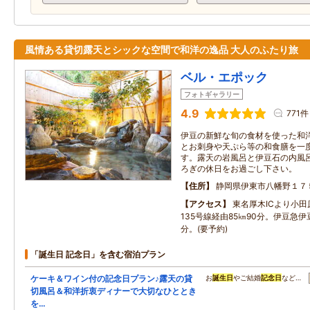
風情ある貸切露天とシックな空間で和洋の逸品 大人のふたり旅
ベル・エポック
フォトギャラリー
4.9
771件
伊豆の新鮮な旬の食材を使った和
とお刺身や天ぷら等の和食膳を一
す。露天の岩風呂と伊豆石の内風
ろぎの休日をお過ごし下さい。
住所
静岡県伊東市八幡野１７
アクセス
東名厚木ICより小
135号線経由85㎞90分。伊豆急
分。(要予約)
「誕生日 記念日」を含む宿泊プラン
ケーキ＆ワイン付の記念日プラン♪露天の貸
お
誕生日
やご結婚
記念日
など…
切風呂＆和洋折衷ディナーで大切なひととき
を…