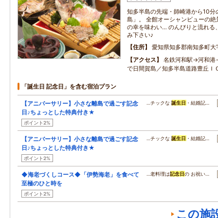
知多半島の先端・師崎港から10分
島」。 全館オーシャンビューの絶
の幸を味わい… のんびりと流れる
み下さい♪
住所
愛知県知多郡南知多町大
アクセス
名鉄河和駅→河和港
で日間賀島／知多半島道路豊丘Ｉ
「誕生日 記念日」を含む宿泊プラン
【アニバーサリー】小さな離島で過ごす記念
…チックな
誕生日
・結婚記…
日♪ちょっとした特典付き★
ポイント2%
【アニバーサリー】小さな離島で過ごす記念
…チックな
誕生日
・結婚記…
日♪ちょっとした特典付き★
ポイント2%
◆海老づくしコース◆「伊勢海老」を食べて
…老料理は
記念日
の お祝い…
至極のひと時を
ポイント2%
この施