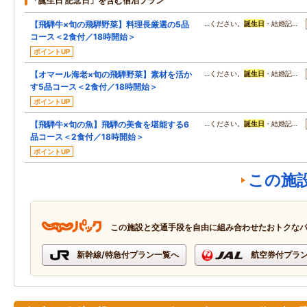
「誕生日 記念日」を含む宿泊プラン
【飛騨牛×旬の飛騨野菜】料理長厳選の5品
…ください。
誕生日
・結婚記…
コース＜2食付／18時開始＞
ポイントUP
【オマール海老×旬の飛騨野菜】素材を活か
…ください。
誕生日
・結婚記…
す5品コース＜2食付／18時開始＞
ポイントUP
【飛騨牛×旬の魚】飛騨の美食を堪能する6
…ください。
誕生日
・結婚記…
品コース＜2食付／18時開始＞
ポイントUP
この施
この施設と交通手段を自由に組み合わせたおトクな
新幹線/特急付プラン一覧へ
航空券付プラ