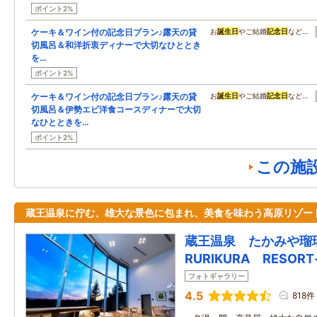
ポイント2%
ケーキ＆ワイン付の記念日プラン♪露天の貸
お
誕生日
やご結婚
記念日
など…
切風呂＆和洋折衷ディナーで大切なひととき
を…
ポイント2%
ケーキ＆ワイン付の記念日プラン♪露天の貸
お
誕生日
やご結婚
記念日
など…
切風呂＆伊勢エビ洋食コースディナーで大切
なひとときを…
ポイント2%
この施
蔵王温泉に佇む、雄大な景色に包まれ、美食を味わう高原リゾー
蔵王温泉 たかみや瑠
RURIKURA RESORT
フォトギャラリー
4.5
818件