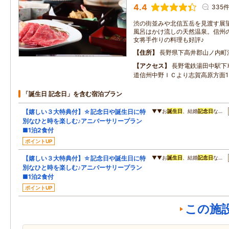
4.4
335
渋の街並みや北信五岳を見渡す展
風呂はかけ流しの天然温泉。信州
女将手作りの料理も好評♪
住所
長野県下高井郡山ノ内町
アクセス
長野電鉄湯田中駅下
道信州中野ＩＣより志賀高原方面1
「誕生日 記念日」を含む宿泊プラン
【嬉しい３大特典付】☆記念日や誕生日に特
▼▼お
誕生日
、結婚
記念日
な…
別なひと時を楽しむ♪アニバーサリープラン
■1泊2食付
ポイントUP
【嬉しい３大特典付】☆記念日や誕生日に特
▼▼お
誕生日
、結婚
記念日
な…
別なひと時を楽しむ♪アニバーサリープラン
■1泊2食付
ポイントUP
この施