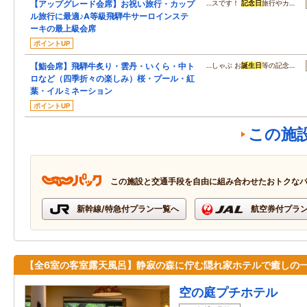
【アップグレード会席】お祝い旅行・カップ
…スです！
記念日
旅行やカ…
ル旅行に最適♪A等級飛騨牛サーロインステ
ーキの最上級会席
ポイントUP
【鮨会席】飛騨牛炙り・雲丹・いくら・中ト
…しゃぶ お
誕生日
等の記念…
ロなど（四季折々の楽しみ）桜・プール・紅
葉・イルミネーション
ポイントUP
この施
この施設と交通手段を自由に組み合わせたおトクな
新幹線/特急付プラン一覧へ
航空券付プラ
【全6室の客室露天風呂】静寂の森に佇む隠れ家ホテルで癒しの
空の庭プチホテル