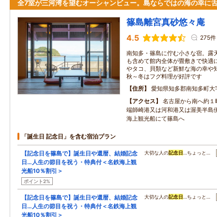
全7室が三河湾を望むオーシャンビュー。島ならではの海の幸に
篠島離宮真砂悠々庵
4.5
275件
南知多・篠島に佇む小さな宿。露
も含めて館内全体が畳敷きで快適
やタコ、貝類など新鮮な海の幸や
秋～冬はフグ料理が好評です
住所
愛知県知多郡南知多町大
アクセス
名古屋から南へ約１
端師崎港又は河和港又は渥美半島
海上観光船にて篠島へ
「誕生日 記念日」を含む宿泊プラン
【記念日を篠島で】誕生日や還暦、結婚記念
大切な人の
記念日
…ちょっと…
日…人生の節目を祝う・特典付＜名鉄海上観
光船10％割引＞
ポイント2%
【記念日を篠島で】誕生日や還暦、結婚記念
大切な人の
記念日
…ちょっと…
日…人生の節目を祝う・特典付＜名鉄海上観
光船10％割引＞