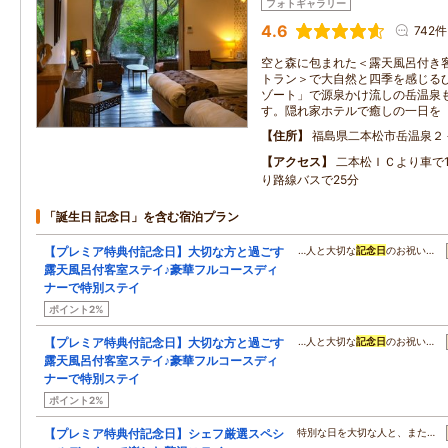
フォトギャラリー
4.6
742件
空と森に包まれた＜露天風呂付き
トラン＞で大自然と四季を感じる
ゾート」で源泉かけ流しの岳温泉
す。隠れ家ホテルで癒しの一日を
住所
福島県二本松市岳温泉２
アクセス
二本松ＩＣより車で
り路線バスで25分
「誕生日 記念日」を含む宿泊プラン
【プレミア特典付記念日】大切な方と過ごす
…人と大切な
記念日
のお祝い…
露天風呂付客室ステイ♪豪華フルコースディ
ナーで特別ステイ
ポイント2%
【プレミア特典付記念日】大切な方と過ごす
…人と大切な
記念日
のお祝い…
露天風呂付客室ステイ♪豪華フルコースディ
ナーで特別ステイ
ポイント2%
【プレミア特典付記念日】シェフ厳選スペシ
特別な日を大切な人と、また…