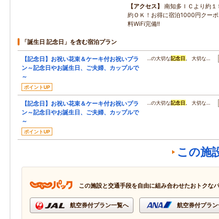
アクセス
南知多ＩＣより約１
約ＯＫ！お得に宿泊1000円クーポ
料WiFi完備!!
「誕生日 記念日」を含む宿泊プラン
【記念日】お祝い花束＆ケーキ付お祝いプラ
…の大切な
記念日
。 大切な…
ン～記念日やお誕生日、ご夫婦、カップルで
～
ポイントUP
【記念日】お祝い花束＆ケーキ付お祝いプラ
…の大切な
記念日
。 大切な…
ン～記念日やお誕生日、ご夫婦、カップルで
～
ポイントUP
この施
この施設と交通手段を自由に組み合わせたおトクな
航空券付プラン一覧へ
航空券付プラン