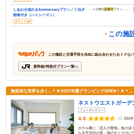
しあわせ溢れるAnniversaryプラン／１泊夕
…トが贈る
記念日
プラン。 …
朝食付き（ハイシーズン）
ポイントUP
この施
この施設と交通手段を自由に組み合わせたおトクな
新幹線/特急付プラン一覧へ
無添加な世界を歩く…＊★2021年夏グランピングOPEN！★＊…
ネストウエストガーデ
フォトギャラリー
4.6
262件
ホテル横に「恋人の聖地」鯨の泳ぐ
な太平洋目の前・海のすぐそばに佇