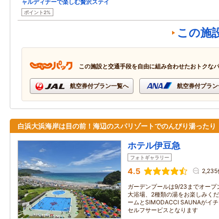
ャルディナーで楽しむ贅沢ステイ
ポイント2%
この施
この施設と交通手段を自由に組み合わせたおトクな
航空券付プラン一覧へ
航空券付プラン
白浜大浜海岸は目の前！海辺のスパリゾートでのんびり湯ったり
ホテル伊豆急
フォトギャラリー
4.5
2,23
ガーデンプールは9/23までオー
大浴場、2種類の湯をお楽しみく
ームとSIMODACCI SAUNA
セルフサービスとなります