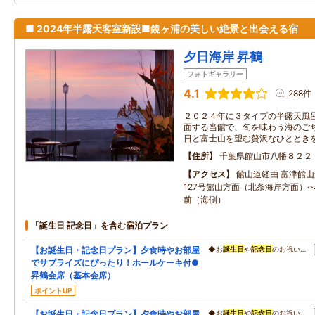
■ 2024年半露天客室新設■鏡ヶ浦の美しい絶景と出会える宿
夕日海岸 昇鶴
フォトギャラリー
4.1
288件
２０２４年に３タイプの半露天風
面する当館で、旬を味わう海のごち
日と富士山を望む贅沢なひととき
住所
千葉県館山市八幡８２２
アクセス
館山道経由 富津館山
127号館山方面（北条海岸方面）
前（海側）
「誕生日 記念日」を含む宿泊プラン
【お誕生日・記念日プラン】夕食時やお部屋
◆お
誕生日
や
記念日
のお祝い…
でサプライズにぴったり！ホールケーキ付●
昇鶴会席（基本会席）
ポイントUP
【お誕生日・記念日プラン】夕食時やお部屋
◆お
誕生日
や
記念日
のお祝い…