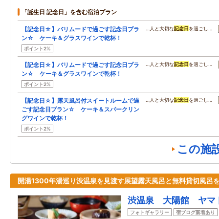
「誕生日 記念日」を含む宿泊プラン
【記念日☆】バリムードで過ごす記念日プラ
…人と大切な
記念日
を過ごし…
ン☆ ケーキ＆グラスワインで乾杯！
ポイント2%
【記念日☆】バリムードで過ごす記念日プラ
…人と大切な
記念日
を過ごし…
ン☆ ケーキ＆グラスワインで乾杯！
ポイント2%
【記念日☆】露天風呂付スイートルームで過
…人と大切な
記念日
を過ごし…
ごす記念日プラン☆ ケーキ＆スパークリン
グワインで乾杯！
ポイント2%
この施
開湯1300年湯巡り渋温泉を見渡す展望露天風呂と無料貸切風呂
渋温泉 大陽館 ヤマ
フォトギャラリー
宿ブログ新着あり