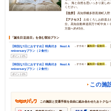
ル。 海と自然を思いっきり楽しめ
ください。
住所
高知県幡多郡黒潮町入野
アクセス
土佐くろしお鉄道土
分。高知自動車道四万十町中央Ｉ
方面へ約45分。
「誕生日 記念日」を含む宿泊プラン
【特別な1日におすすめ】特典付き Nest A
…すすめ！
誕生日
や
記念日
…
nniversaryプラン（２食付）
ポイント2%
【特別な1日におすすめ】特典付き Nest A
…すすめ！
誕生日
や
記念日
…
nniversaryプラン（２食付）
ポイント2%
この施
この施設と交通手段を自由に組み合わせたおトクな