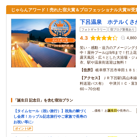
じゃらんアワード！売れた宿大賞＆プロフェッショナル大賞Ｗ受
下呂温泉 ホテルくさ
フォトギャラリー
宿ブログ新着あり
4.3
4,86
笑い・感動・迫力のアメージング
中！屋外プールは9/6まで！打上花
露天風呂・広々とした大浴場・ジ
衣、駅や温泉街送迎は無料！
住所
岐阜県下呂市幸田１８１
アクセス
ＪＲ下呂駅(高山本線
料送迎バス有） 中津川ＩＣ・富
60～70分程
「誕生日 記念日」を含む宿泊プラン
【タイムセール（祝い旅行）】祝魚の鯛づく
…価格！ お
誕生日
や長寿の…
し会席！カップル記念旅行やご家族で長寿の
お祝い等に♪
ポイントUP