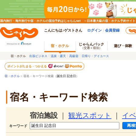
国内旅行・海外旅行や宿・ホテルの宿泊予約はじゃらんnet ～日本最大級の宿・ホテル予約サイト
こんにちは♪ゲストさん
ログイン
会員登録
じゃらんパック
宿・ホテル
遊び・体験
（交通＋宿泊）
宿・ホテル
出張ビジネス
温泉・露天
高級宿
日帰り・デイユース
ポイントがたまる・つかえる
宿・ホテル
> 宿名・キーワード検索（
誕生日 記念日
）
宿名・キーワード検索
宿泊施設
｜
観光スポット
｜
イ
キーワード