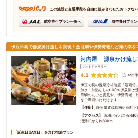
この施設と交通手段を自由に組み合わせたおトクな
航空券付プラン一覧へ
航空券付プラン
伊豆半島で源泉掛け流しを実現！金目鯛や伊勢海老など海の幸を
河内屋 源泉かけ流し1
フォトギャラリー
4.3
455件
伊豆で初の温泉冷却装置「湯雨竹
加水・加温なしの100％源泉掛け
目鯛の丸ごと姿煮や、伊勢海老、
をご堪能いただけます。
住所
静岡県賀茂郡南伊豆町下
アクセス
西湘バイパス石橋ICか
沼津ICから約80km
「誕生日 記念日」を含む宿泊プラン