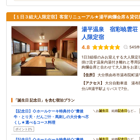
【１日３組大人限定宿】客室リニューアル★湯平絢爛会席＆貸切
湯平温泉 宿彩暁雲荘
人限定宿
4.8
545件
1日3組様のみお迎えする大人限定
掛け流す温泉内湯付き離れと専用
絢爛会席と合わせて大人旅をお楽
住所
大分県由布市湯布院町湯
アクセス
大分自動車道 湯布院
分/JR湯平駅よりバスで7分。
「誕生日 記念日」を含む宿泊プラン
【記念日】◇ホールケーキ特典付◇”豊後
＼お
誕生日
、結婚
記念日
など…
牛・とり天・だんご汁・馬刺しの大分食べ尽
くし★選べるコース料理
ポイント2%
【記念日】◇ホールケーキ特典付◇”豊後
＼お
誕生日
、結婚
記念日
など…