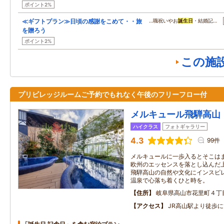
ポイント2%
≪ギフトプラン≫日頃の感謝をこめて・・旅
…職祝いやお
誕生日
・結婚記…
を贈ろう
ポイント2%
この施
プリビレッジルームご予約でもれなく午後のフリーフロー付
メルキュール飛騨高山
ハイクラス
フォトギャラリー
4.3
99件
メルキュールに一歩入るとそこは
欧州のエッセンスを落とし込んだ
飛騨高山の自然や文化にインスピ
温泉で心落ち着くひと時を。
住所
岐阜県高山市花里町４丁
アクセス
JR高山駅より徒歩に