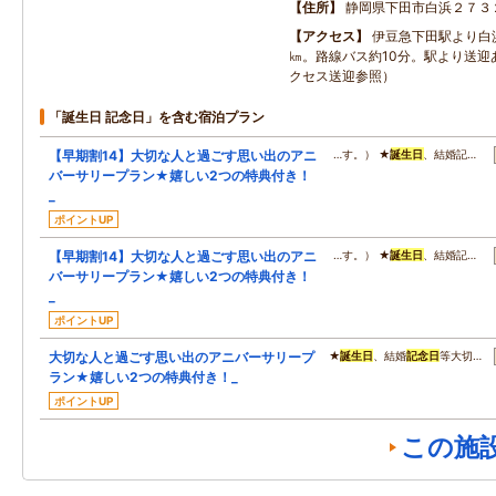
住所
静岡県下田市白浜２７３
アクセス
伊豆急下田駅より白
㎞。路線バス約10分。駅より送迎
クセス送迎参照）
「誕生日 記念日」を含む宿泊プラン
【早期割14】大切な人と過ごす思い出のアニ
…す。） ★
誕生日
、結婚記…
バーサリープラン★嬉しい2つの特典付き！
_
ポイントUP
【早期割14】大切な人と過ごす思い出のアニ
…す。） ★
誕生日
、結婚記…
バーサリープラン★嬉しい2つの特典付き！
_
ポイントUP
大切な人と過ごす思い出のアニバーサリープ
★
誕生日
、結婚
記念日
等大切…
ラン★嬉しい2つの特典付き！_
ポイントUP
この施