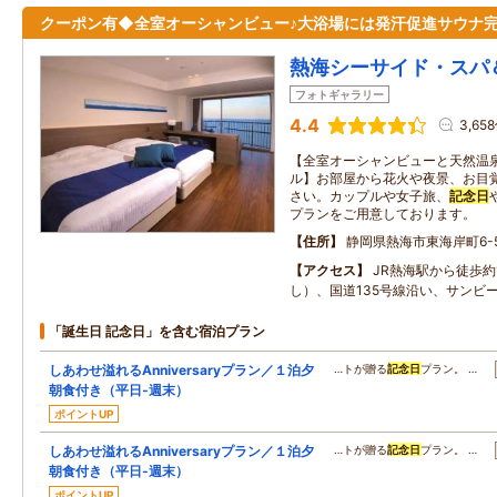
クーポン有◆全室オーシャンビュー♪大浴場には発汗促進サウナ
熱海シーサイド・スパ
フォトギャラリー
4.4
3,65
【全室オーシャンビューと天然温
ル】お部屋から花火や夜景、お目
さい。カップルや女子旅、
記念日
プランをご用意しております。
住所
静岡県熱海市東海岸町6-
アクセス
JR熱海駅から徒歩約
し）、国道135号線沿い、サンビ
「誕生日 記念日」を含む宿泊プラン
しあわせ溢れるAnniversaryプラン／１泊夕
…トが贈る
記念日
プラン。 …
朝食付き（平日‐週末）
ポイントUP
しあわせ溢れるAnniversaryプラン／１泊夕
…トが贈る
記念日
プラン。 …
朝食付き（平日‐週末）
ポイントUP