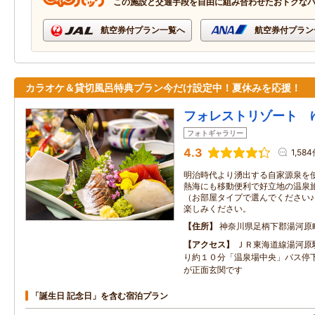
この施設と交通手段を自由に組み合わせたおトクな
航空券付プラン一覧へ
航空券付プラン
カラオケ＆貸切風呂特典プラン今だけ設定中！夏休みを応援！
フォレストリゾート 
フォトギャラリー
4.3
1,58
明治時代より湧出する自家源泉を
熱海にも移動便利で好立地の温泉
（お部屋タイプで選んでください
楽しみください。
住所
神奈川県足柄下郡湯河原
アクセス
ＪＲ東海道線湯河原
り約１０分「温泉場中央」バス停下
が正面玄関です
「誕生日 記念日」を含む宿泊プラン