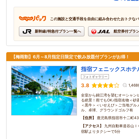
この施設と交通手段を自由に組み合わせたおトクな
新幹線/特急付プラン一覧へ
航空券付プラ
【梅雨割】6月～8月指定日限定で飲み放題付プランがお得！
指宿フェニックスホテ
フォトギャラリー
3.8
1,46
全室から錦江湾を望むオーシャン
る絶景！雨でもOK♪指宿名物＜砂
＜黒牛＞＜いせえび＞ご当地グル
ル、卓球、グラウンドゴルフ有
住所
鹿児島県指宿市十二町43
アクセス
九州自動車道谷山Ｉ
宿駅よりタクシーで5分