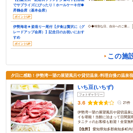
でサプライズにぴったり！ホールケーキ付●
昇鶴会席（基本会席）
ポイントUP
伊勢海老★姿造り一尾付【夕食は贅沢に（グ
◇◆特別な日、自分へのご褒…
レードアップ会席）】記念日のお祝いにおす
すめ
ポイントUP
この施
夕日に感動！伊勢湾一望の展望風呂や貸切温泉♪料理自慢の温泉
いち豆(いちず)
フォトギャラリー
3.6
21件
伊勢湾一望の展望風呂や貸切温泉
イを堪能！当館に泊まって日間賀
タニティのお客様も歓迎！全室無料W
住所
愛知県知多郡南知多町内