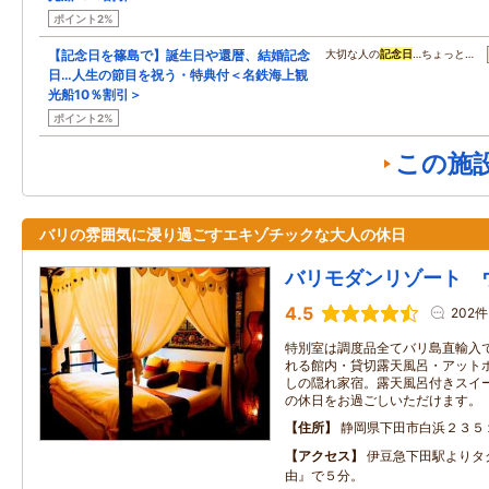
ポイント2%
【記念日を篠島で】誕生日や還暦、結婚記念
大切な人の
記念日
…ちょっと…
日…人生の節目を祝う・特典付＜名鉄海上観
光船10％割引＞
ポイント2%
この施
バリの雰囲気に浸り過ごすエキゾチックな大人の休日
バリモダンリゾート 
4.5
202件
特別室は調度品全てバリ島直輸入
れる館内・貸切露天風呂・アット
しの隠れ家宿。露天風呂付きスイ
の休日をお過ごしいただけます。
住所
静岡県下田市白浜２３５
アクセス
伊豆急下田駅よりタ
由』で５分。