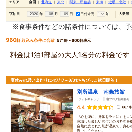
エリア
全国
｜
北海道
｜
東北
｜
関東・甲信越
｜
東海
｜
近畿・北陸
｜
年
月
日
日付未定
泊
宿泊日
人数等
※食事条件などの諸条件については、予
960
軒 絞込み条件に合致
571軒～600軒表示
料金は1泊1部屋の大人1名分の料金で
夏休みの思い出作りに≪7/17～8/31≫ちびっこ縁日開催！
別所温泉 南條旅館
フォトギャラリー
宿ブログ新着あり
4.4
667件
『心を楽に、身体をラクに』をコ
意識した優しい味付けのお料理を
自然に恵まれた別所温泉で、身心
過ごしください。