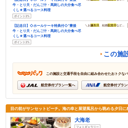
牛・とり天・だんご汁・馬刺しの大分食べ尽
くし★選べるコース料理
ポイント2%
【記念日】◇ホールケーキ特典付◇”豊後
＼お
誕生日
、結婚
記念日
など…
牛・とり天・だんご汁・馬刺しの大分食べ尽
くし★選べるコース料理
ポイント2%
この施
この施設と交通手段を自由に組み合わせたおトクな
航空券付プラン一覧へ
航空券付プラン
目の前がサンセットビーチ。海の幸と展望風呂から眺める夕日に
大海老
フォトギャラリー