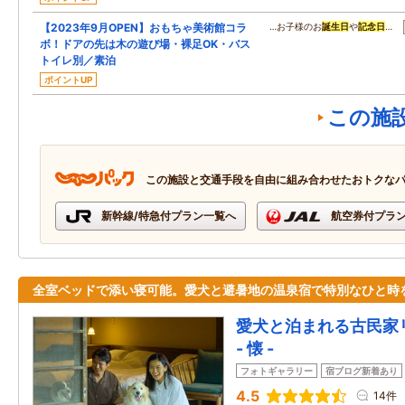
【2023年9月OPEN】おもちゃ美術館コラ
…お子様のお
誕生日
や
記念日
…
ボ！ドアの先は木の遊び場・裸足OK・バス
トイレ別／素泊
ポイントUP
この施
この施設と交通手段を自由に組み合わせたおトクな
新幹線/特急付プラン一覧へ
航空券付プラ
全室ベッドで添い寝可能。愛犬と避暑地の温泉宿で特別なひと時
愛犬と泊まれる古民家
- 懐 -
フォトギャラリー
宿ブログ新着あり
4.5
14件