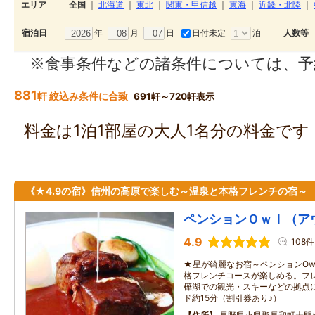
エリア
全国
｜
北海道
｜
東北
｜
関東・甲信越
｜
東海
｜
近畿・北陸
｜
年
月
日
日付未定
泊
宿泊日
人数等
※食事条件などの諸条件については、予
881
軒 絞込み条件に合致
691軒～720軒表示
料金は1泊1部屋の大人1名分の料金で
《★4.9の宿》信州の高原で楽しむ～温泉と本格フレンチの宿～
ペンションＯｗｌ（ア
4.9
108件
★星が綺麗なお宿～ペンションOw
格フレンチコースが楽しめる。フレ
樺湖での観光・スキーなどの拠点
ド約15分（割引券あり♪）