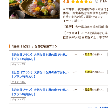
4.5
211件
全室離れ、泉質自慢の露天内湯付
体感。 お食事処は完全個室を確約
自慢の創作料理を堪能できます。 ～
イート」誕生～
住所
大分県由布市湯布院町川
アクセス
JR由布院駅前から県
徒歩約20分程 由布院ICより車で1
「誕生日 記念日」を含む宿泊プラン
【記念日プラン】大切な日を風の森でお祝い
…ー －
記念日
のお祝い…
【プラン特典あり】
ポイント2%
【記念日プラン】大切な日を風の森でお祝い
…ー －
記念日
のお祝い…
【プラン特典あり】
ポイント2%
【記念日プラン】大切な日を風の森でお祝い
…ー －
記念日
のお祝い…
【プラン特典あり】
ポイント2%