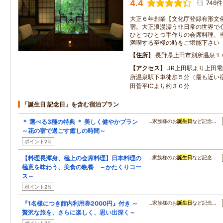
4.4
746件
大正６年創業【文化庁登録有形文
宿。大正浪漫漂う非日常の世界で
ひとつひとつ手作りの会席料理、
満喫する至極の時をご堪能下さい
住所
長野県上田市別所温泉１
アクセス
JR上田駅より上田
所温泉駅下車徒歩５分（最も近い
田菅平ICより約３０分
「誕生日 記念日」を含む宿泊プラン
＊ 選べる3種の特典 ＊ 美しく健やかプラン
…家族様のお
誕生日
など記念…
～花の宿で過ごす癒しの時間～
ポイント2%
【料理長渾身、極上の会席料理】日本料理の
…家族様のお
誕生日
など記念…
極意を味わう、美食の晩餐 ～かたくりコー
ス～
ポイント2%
『1名様につき館内利用券2000円』付き ～
…家族様のお
誕生日
など記念…
贅沢な旅を、さらに楽しく、思い出深く～