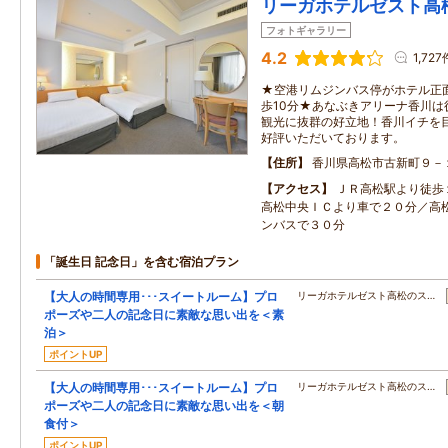
リーガホテルゼスト高
フォトギャラリー
4.2
1,727
★空港リムジンバス停がホテル正
歩10分★あなぶきアリーナ香川
観光に抜群の好立地！香川イチを
好評いただいております。
住所
香川県高松市古新町９－
アクセス
ＪＲ高松駅より徒歩
高松中央ＩＣより車で２０分／高
ンバスで３０分
「誕生日 記念日」を含む宿泊プラン
【大人の時間専用･･･スイートルーム】プロ
リーガホテルゼスト高松のス…
ポーズや二人の記念日に素敵な思い出を＜素
泊＞
ポイントUP
【大人の時間専用･･･スイートルーム】プロ
リーガホテルゼスト高松のス…
ポーズや二人の記念日に素敵な思い出を＜朝
食付＞
ポイントUP