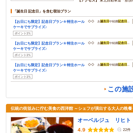
アクセス
東北自動車道「那須I
「誕生日 記念日」を含む宿泊プラン
【お日にち限定】記念日プラン☆特注ホール
◇◇ お
誕生日
や結婚
記念日
…
ケーキでサプライズ♪
ポイント2%
【お日にち限定】記念日プラン☆特注ホール
◇◇ お
誕生日
や結婚
記念日
…
ケーキでサプライズ♪
ポイント2%
【お日にち限定】記念日プラン☆特注ホール
◇◇ お
誕生日
や結婚
記念日
…
ケーキでサプライズ♪
ポイント2%
この施
伝統の街並みに佇む美食の西洋館 ～シェフが演出する大人の晩餐
オーベルジュ リヒト
4.9
22件