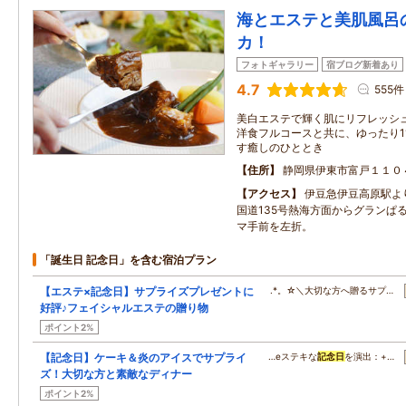
海とエステと美肌風呂
カ！
フォトギャラリー
宿ブログ新着あり
4.7
555件
美白エステで輝く肌にリフレッシ
洋食フルコースと共に、ゆったり1
す癒しのひととき
住所
静岡県伊東市富戸１１０
アクセス
伊豆急伊豆高原駅よ
国道135号熱海方面からグランぱ
マ手前を左折。
「誕生日 記念日」を含む宿泊プラン
【エステ×記念日】サプライズプレゼントに
.*。☆＼大切な方へ贈るサプ…
好評♪フェイシャルエステの贈り物
ポイント2%
【記念日】ケーキ＆炎のアイスでサプライ
…eステキな
記念日
を演出：+…
ズ！大切な方と素敵なディナー
ポイント2%