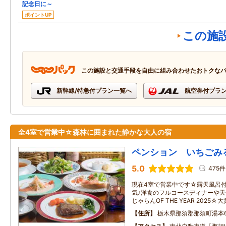
記念日に～
ポイントUP
この施
この施設と交通手段を自由に組み合わせたおトクな
新幹線/特急付プラン一覧へ
航空券付プラ
全4室で営業中☆森林に囲まれた静かな大人の宿
ペンション いちごみ
5.0
475件
現在4室で営業中です☆露天風呂
気♪洋食のフルコースディナーや
じゃらんOF THE YEAR 2025
住所
栃木県那須郡那須町湯本65