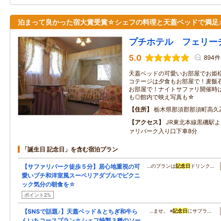
泊まって良かった宿大賞受賞☆シェフの料理と天蓋ベッドで満足
プチホテル フェリー
5.0
894件
天蓋ベッドの可愛いお部屋でお姫
コテージは夕食もお部屋で！麦飯
お部屋で！ナイトサファリ開催時
も◎館内で映え写真も☆
住所
栃木県那須郡那須町高久
アクセス
JR東北本線黒磯駅
ァリパーク入り口下車8分
「誕生日 記念日」を含む宿泊プラン
【サファリパーク徒歩５分】居心地重視の可
…のプランは
記念日
ドリンク…
愛いプチ和洋室風スーペリアダブルでピクニ
ック気分の朝食を☆
ポイント2%
【SNSで話題♪】天蓋ベッド＆とちぎ和牛ら
…ませ。 ※
記念日
にサプラ…
んいちコースプラン☆シェフ特製３種のソー