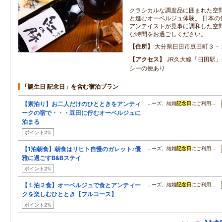
クラシカルな調度品に囲まれた空
と進むオーベルジュ体験。 日本の
アンテイストが見事に調和した空間
な時間をお過ごしください。
住所
大分県日田市豆田町３－
アクセス
JR久大線「日田駅」
シーの便あり
「誕生日 記念日」を含む宿泊プラン
【素泊り】お二人だけのひとときをアンティ
…ーズ、結婚
記念日
にご利用…
ークの宿で・・・豆田に佇むオーベルジュに
泊まる
ポイント2%
【1泊朝食】朝食はリヒト自慢のガレット♪優
…ーズ、結婚
記念日
にご利用…
雅に過ごすB&Bステイ
ポイント2%
【１泊２食】オーベルジュで食とアンティー
…ーズ、結婚
記念日
にご利用…
クを楽しむひととき【フルコース】
ポイント2%