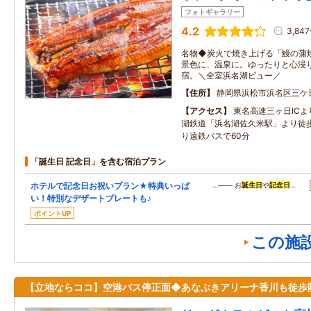
フォトギャラリー
4.2
3,84
名物◆炭火で焼き上げる「鰻の蒲
景色に、温泉に。ゆったりと心浸
宿。＼全室浜名湖ビュー／
住所
静岡県浜松市浜名区三ケ日
アクセス
東名高速三ヶ日ICよ
湖鉄道「浜名湖佐久米駅」より徒
り遠鉄バスで60分
「誕生日 記念日」を含む宿泊プラン
ホテルで記念日お祝いプラン★特典いっぱ
…─── お
誕生日
や
記念日
…
い！特別なデザートプレートも♪
ポイントUP
この施
【立地ならココ】空港バス停正面◆あなぶきアリーナ香川も徒歩