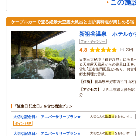
この施
ケーブルカーで登る絶景天空露天風呂と囲炉裏料理が楽しめる宿
新祖谷温泉 ホテルか
フォトギャラリー
4.8
23件
日本三大秘境「祖谷渓谷」にある
る天空露天風呂からの絶景は圧巻。
貸切｢五右衛門風呂｣があり、お食
郷土料理に舌鼓。
住所
徳島県三好市西祖谷山村
アクセス
ＪＲ土讃線大歩危駅
分
「誕生日 記念日」を含む宿泊プラン
大切な記念日♪ アニバーサリープラン☆
大切な人の
記念日
をお祝いす…
ポイントUP
大切な記念日♪ アニバーサリープラン☆
大切な人の
記念日
をお祝いす…