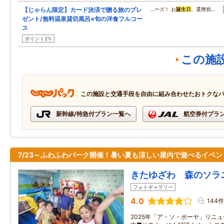
【じゃらん限定】カード決済で贈る旅のプレ
…ーズ！ お
誕生日
、還暦祝…
ゼント/無料温泉貸切風呂×旬の洋食フルコー
ス
ポイント2%
この施
この施設と交通手段を自由に組み合わせたおトクな
新幹線/特急付プラン一覧へ
航空券付プラ
7/23～ふわふわパーク開催！暑い夏も涼しい屋内で遊べるイベン
きたゆざわ 森のソラ
フォトギャラリー
4.0
144件
2025年「ア・ソ・ボーヤ」リニ