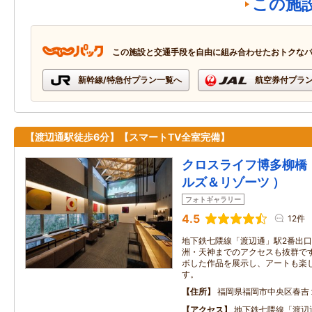
この施
この施設と交通手段を自由に組み合わせたおトクな
新幹線/特急付プラン一覧へ
航空券付プラ
【渡辺通駅徒歩6分】【スマートTV全室完備】
クロスライフ博多柳橋
ルズ＆リゾーツ ）
フォトギャラリー
4.5
12件
地下鉄七隈線「渡辺通」駅2番出口
洲・天神までのアクセスも抜群です
ボした作品を展示し、アートも楽
す。
住所
福岡県福岡市中央区春吉
アクセス
地下鉄七隈線「渡辺