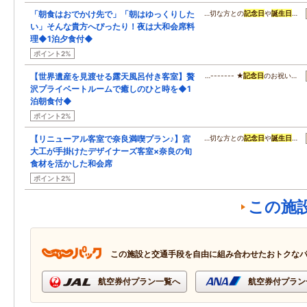
「朝食はおでかけ先で」「朝はゆっくりした
…切な方との
記念日
や
誕生日
…
い」そんな貴方へぴったり！夜は大和会席料
理◆1泊夕食付◆
ポイント2%
【世界遺産を見渡せる露天風呂付き客室】贅
…------- ★
記念日
のお祝い…
沢プライベートルームで癒しのひと時を◆1
泊朝食付◆
ポイント2%
【リニューアル客室で奈良満喫プラン♪】宮
…切な方との
記念日
や
誕生日
…
大工が手掛けたデザイナーズ客室×奈良の旬
食材を活かした和会席
ポイント2%
この施
この施設と交通手段を自由に組み合わせたおトクな
航空券付プラン一覧へ
航空券付プラン