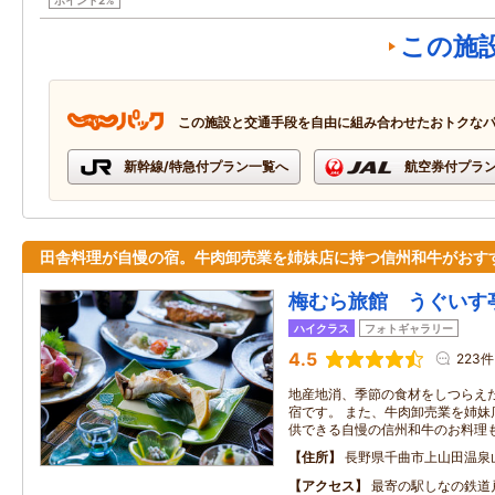
ポイント2%
この施
この施設と交通手段を自由に組み合わせたおトクな
新幹線/特急付プラン一覧へ
航空券付プラ
田舎料理が自慢の宿。牛肉卸売業を姉妹店に持つ信州和牛がおす
梅むら旅館 うぐいす
ハイクラス
フォトギャラリー
4.5
223件
地産地消、季節の食材をしつらえ
宿です。 また、牛肉卸売業を姉妹
供できる自慢の信州和牛のお料理
住所
長野県千曲市上山田温泉
アクセス
最寄の駅しなの鉄道