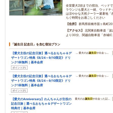
全室愛犬2頭までの宿泊、ベッドで
ラウンジも愛犬と一緒、ウッドチッ
は涼やかな天然クーラー避暑地「
らぐ時間をお過ごしください
住所
群馬県前橋市苗ヶ島町20
アクセス
北関東自動車道「波
より30分、関越自動車道「赤城IC
「誕生日 記念日」を含む宿泊プラン
【愛犬主役の記念日旅】選べるおもちゃ＆デ
… 愛犬のお
誕生日
や出会っ…
ザートワゴン特典《8/24～9/10限定》ドリ
ンク1杯無料｜基本会席
ポイント2%
【愛犬主役の記念日旅】選べるおもちゃ＆デ
… 愛犬のお
誕生日
や出会っ…
ザートワゴン特典《8/24～9/10限定》ドリ
ンク1杯無料｜基本会席
ポイント2%
【愛犬のAnniversary】わんちゃんが主役の
愛犬のお
誕生日
や出会った記…
記念日旅｜選べるおもちゃ＆デザートワゴン
特典付｜基本会席