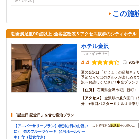
ポイント2%
この施
朝食満足度90点以上♪全客室改装＆アクセス抜群のシティホテル
ホテル金沢
フォトギャラリー
4.4
932件
夏の金沢は「どじょうの蒲焼き」
季節ならではのグルメが楽しめます
沢へお越しください♪◆全プランチ
住所
石川県金沢市堀川新町１
アクセス
金沢駅の兼六園口（
分 ※東口バスターミナル１番乗
「誕生日 記念日」を含む宿泊プラン
【アニバーサリープラン】特別な日のお祝い
…キで特別な
記念日
をお祝い…
に♪ 旬のフルーツケーキ（4号ホールケー
キ）付（朝食付き）