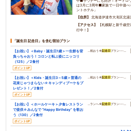
中■サウナーにも好評！オートロ
は3月に3周年■家族で一日中遊べ
ントホテル」
住所
北海道伊達市大滝区北湯
アクセス
【札幌駅と新千歳空
行中！】
「誕生日 記念日」を含む宿泊プラン
【お祝い】＜Baby・誕生日1歳＞一生餅を背
…祝おう☆
記念日
プラン---…
負っちゃおう！コロンと転ぶ姿にニッコリ
（125）／2食付
ポイントUP
【お祝い】＜Kids・誕生日3～5歳＞普通の
…祝おう☆
記念日
プラン---…
花束じゃつまらない☆キャンディブーケをプ
レゼント！／2食付
ポイントUP
【お祝い】＜ホールケーキ＞夕食レストラン
…ランへ☆
記念日
プラン---…
で提供☆みんなで “Happy Birthday” を歌お
う（130）／2食付
ポイントUP