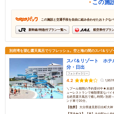
この施
この施設と交通手段を自由に組み合わせたおトクな
新幹線/特急付プラン一覧へ
航空券付プラ
別府湾を望む露天風呂でリフレッシュ。空と海の間のスパ＆リゾ
スパ＆リゾート ホテ
分・日出
フォトギャラリー
4.2
1,957
＼プール期間の予約受付中★未就
ューレストランで種類豊富なバイキ
る絶景露天風呂で癒し時間♪ 別府
ンド車で20分。
住所
大分県速見郡日出町大神
アクセス
【車】大分駅から約