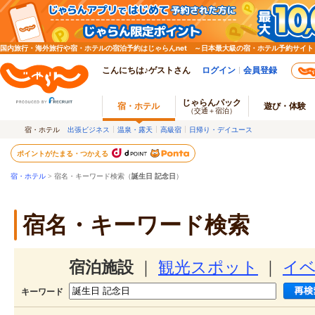
国内旅行・海外旅行や宿・ホテルの宿泊予約はじゃらんnet ～日本最大級の宿・ホテル予約サイト
こんにちは♪ゲストさん
ログイン
会員登録
じゃらんパック
宿・ホテル
遊び・体験
（交通＋宿泊）
宿・ホテル
出張ビジネス
温泉・露天
高級宿
日帰り・デイユース
ポイントがたまる・つかえる
宿・ホテル
> 宿名・キーワード検索（
誕生日 記念日
）
宿名・キーワード検索
宿泊施設
｜
観光スポット
｜
イ
キーワード