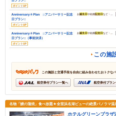
日プラン::
ポイントUP
Anniversary☆Plan ::アニバーサリー記念
お
誕生日
や結婚
記念日
など・…
日プラン::
ポイントUP
Anniversary☆Plan ::アニバーサリー記念
お
誕生日
や結婚
記念日
など・…
日プラン::（事前決済）
ポイントUP
この施
この施設と交通手段を自由に組み合わせたおトクな
航空券付プラン一覧へ
航空券付プラン
名物「鰻の蒲焼」食べ放題★全室浜名湖ビューの絶景パノラマ温
ホテルグリーンプラザ