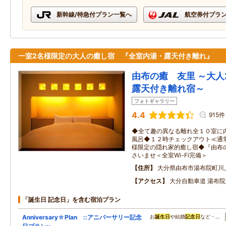
新幹線/特急付プラン一覧へ
航空券付プラ
一室2名様限定の大人の癒し宿 『全室内湯・露天付き離れ』
由布の癒 友里 ～大人
露天付き離れ宿～
フォトギャラリー
4.4
915件
◆全て趣の異なる離れ全１０室に
風呂◆１２時チェックアウト≪通
様限定の隠れ家的癒し宿◆『由布
さいませ＜全室Wi-Fi完備＞
住所
大分県由布市湯布院町川
アクセス
大分自動車道 湯布院
「誕生日 記念日」を含む宿泊プラン
Anniversary☆Plan ::アニバーサリー記念
お
誕生日
や結婚
記念日
など・…