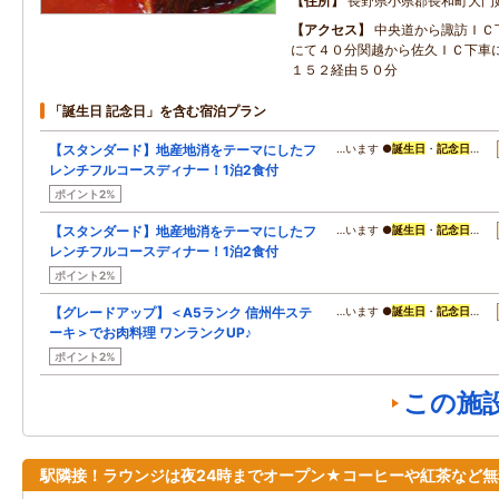
住所
長野県小県郡長和町大門
アクセス
中央道から諏訪ＩＣ
にて４０分関越から佐久ＩＣ下車
１５２経由５０分
「誕生日 記念日」を含む宿泊プラン
【スタンダード】地産地消をテーマにしたフ
…います ●
誕生日
・
記念日
…
レンチフルコースディナー！1泊2食付
ポイント2%
【スタンダード】地産地消をテーマにしたフ
…います ●
誕生日
・
記念日
…
レンチフルコースディナー！1泊2食付
ポイント2%
【グレードアップ】＜A5ランク 信州牛ステ
…います ●
誕生日
・
記念日
…
ーキ＞でお肉料理 ワンランクUP♪
ポイント2%
この施
駅隣接！ラウンジは夜24時までオープン★コーヒーや紅茶など無