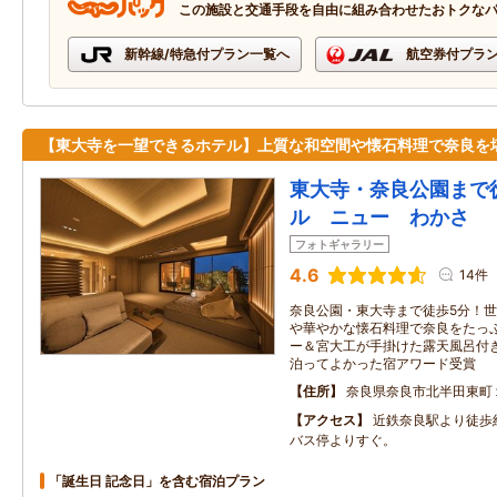
この施設と交通手段を自由に組み合わせたおトクな
新幹線/特急付プラン一覧へ
航空券付プラ
【東大寺を一望できるホテル】上質な和空間や懐石料理で奈良を
東大寺・奈良公園まで
ル ニュー わかさ
フォトギャラリー
4.6
14件
奈良公園・東大寺まで徒歩5分！
や華やかな懐石料理で奈良をたっ
ー＆宮大工が手掛けた露天風呂付
泊ってよかった宿アワード受賞
住所
奈良県奈良市北半田東町
アクセス
近鉄奈良駅より徒歩
バス停よりすぐ。
「誕生日 記念日」を含む宿泊プラン