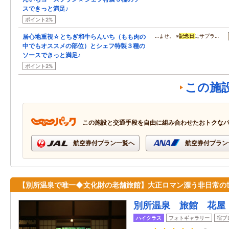
スできっと満足♪
ポイント2%
居心地重視☆とちぎ和牛らんいち（もも肉の
…ませ。 ※
記念日
にサプラ…
中でもオススメの部位）とシェフ特製３種の
ソースできっと満足♪
ポイント2%
この施
この施設と交通手段を自由に組み合わせたおトクな
航空券付プラン一覧へ
航空券付プラン
【別所温泉で唯一◆文化財の老舗旅館】大正ロマン漂う非日常の
別所温泉 旅館 花屋
ハイクラス
フォトギャラリー
宿ブ