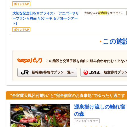
ポイントUP
大切な記念日をサプライズ♪ アニバーサリ
大切な人の
記念日
をサプライ…
ープラン☆Plus☆(ケーキ ＆ バルーンアー
ト)
ポイントUP
この施
この施設と交通手段を自由に組み合わせたおトクな
新幹線/特急付プラン一覧へ
航空券付プラ
”全室露天風呂付離れ” と"完全個室のお食事処”でゆったり過ごす
源泉掛け流しの離れ宿
の森
フォトギャラリー