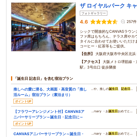
ザ ロイヤルパーク キ
フォトギャラリー
4.6
257件
シックで開放的なCANVASラウ
ファ席はもちろん、テラス席やカ
タイルに合わせてお使いいただけ
コーヒー・紅茶等もご提供。
住所
大阪府大阪市中央区北浜
アクセス
大阪メトロ堺筋線・
駅」3号出口 徒歩隣接
「誕生日 記念日」を含む宿泊プラン
推しへの愛に浸る、大画面・高音質の「推し
…や、推しの
誕生日
、
記念日
…
活ルーム」宿泊プラン（素泊まり）
ポイントUP
【フラワーアレンジメント付】CANVASア
…rsary ・お
誕生日
おめでと…
ニバーサリープラン～誕生日・記念日に～
ポイントUP
CANVASアニバーサリープラン～誕生日・
…rsary ・お
誕生日
おめでと…