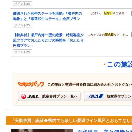
ポイント2%
厳選された和牛ステーキを堪能♪『瀬戸内の
…ださい。
記念日
やご褒美…
地肴』と『厳選和牛ステーキ』会席プラン
ポイント2%
【特典付】瀬戸内海一望の絶景 特別客室夕
…カップルの
記念日
など、お…
凪フロアでおふたりだけの時間を「おふたり
円満プラン」
ポイント2%
この施
この施設と交通手段を自由に組み合わせたおトクな
航空券付プラン一覧へ
航空券付プラン
「美肌泉質」認証◆県内でも珍しい展望ワイン風呂とおもてなし