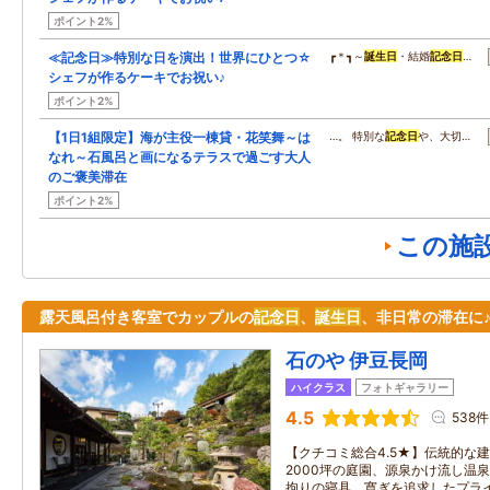
ポイント2%
≪記念日≫特別な日を演出！世界にひとつ☆
┏＊┓～
誕生日
・結婚
記念日
…
シェフが作るケーキでお祝い♪
ポイント2%
【1日1組限定】海が主役一棟貸・花笑舞～は
…。 特別な
記念日
や、大切…
なれ～石風呂と画になるテラスで過ごす大人
のご褒美滞在
ポイント2%
この施
露天風呂付き客室でカップルの
記念日
、
誕生日
、非日常の滞在に
石のや 伊豆長岡
ハイクラス
フォトギャラリー
4.5
538件
【クチコミ総合4.5★】伝統的な
2000坪の庭園、源泉かけ流し温
拘りの寝具。寛ぎを追求したプラ