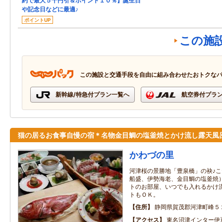
約で最大５千円引＆ポイント１０％】誕生日
や記念日などに最適♪
ポイントUP
この施
この施設と交通手段を自由に組み合わせたおトクな
新幹線/特急付プラン一覧へ
航空券付プラ
猫の居るお食事自慢の宿＊名物金目鯛の塩釜焼とかけ流し露天風
かわづの里
河津桜の景勝地「豊泉橋」の袂♪
船盛、伊勢海老、金目鯛の塩釜焼
トのお部屋、いつでも入れるかけ
トもＯＫ。
住所
静岡県賀茂郡河津町峰５
アクセス
東名沼津インター伊豆