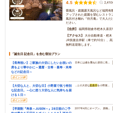
4.5
2,41
畳風呂・庭園露天風呂など福岡有
アップされた庭園を望むレストラ
風呂付き離れ『待月庵』で大人だ
ださい。
住所
福岡県朝倉市杷木久喜宮18
アクセス
大分自動車道・杷木
JR筑後吉井駅（車で約10分）、
無料送迎致します。
「誕生日 記念日」を含む宿泊プラン
【長寿祝い】ご家族の大切にしたいお祝いの
日本には歳を重ねた節目に長…
席をより華やかに～還暦・古希・喜寿・米寿
などの記念日～
ポイントUP
【大切な人と、大切な日】小野屋で祝う特別
…との大切な
記念日
を小野屋…
な記念日。～心に想う大切な人に気持ちを届
ける１日～
ポイントUP
【早期割『寿泉～JUSEN～』28日前のご予
2017年4月にオープン。 原鶴…