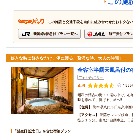
この施
この施設と交通手段を自由に組み合わせたおトクな
新幹線/特急付プラン一覧へ
航空券付プラ
好きな時に好きなだけ、湯に浸る、贅沢な時、大人の時間！！
全客室半露天風呂付の
フォトギャラリー
4.6
1,55
昭和の懐古の街！！湯の中で、心
時を忘れて、寛げる、旅へ!!
住所
熊本県八代市日奈久中西
アクセス
肥薩オレンジ鉄道、
徒歩１５分。南九州自動車道、日奈
「誕生日 記念日」を含む宿泊プラン