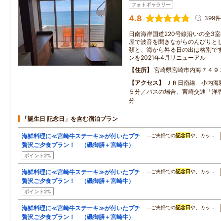
フォトギャラリー
4.8
399件
日南海岸国道220号線沿いの全3
屋で波音を聞きながらのんびりとし
類と、海から昇る日の出は格別で
ンを2021年4月リニューアル
住所
宮崎県宮崎市内海７４９
アクセス
ＪＲ日南線 小内海
５分／バスの場合、宮崎交通「洋
分
「誕生日 記念日」を含む宿泊プラン
海鮮料理に≪宮崎牛ステーキ≫が付いたプチ
…ご夫婦での
記念日
や、カッ…
贅沢ご夕食プラン！ （磯御膳＋宮崎牛）
ポイント2%
海鮮料理に≪宮崎牛ステーキ≫が付いたプチ
…ご夫婦での
記念日
や、カッ…
贅沢ご夕食プラン！ （磯御膳＋宮崎牛）
ポイント2%
海鮮料理に≪宮崎牛ステーキ≫が付いたプチ
…ご夫婦での
記念日
や、カッ…
贅沢ご夕食プラン！ （磯御膳＋宮崎牛）