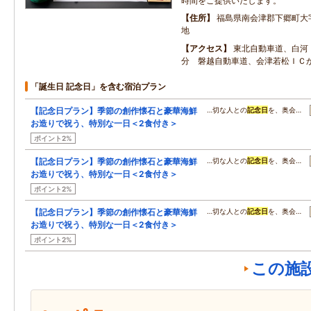
時間をご提供いたします。
住所
福島県南会津郡下郷町大
地
アクセス
東北自動車道、白河
分 磐越自動車道、会津若松ＩＣか
「誕生日 記念日」を含む宿泊プラン
【記念日プラン】季節の創作懐石と豪華海鮮
…切な人との
記念日
を、奥会…
お造りで祝う、特別な一日＜2食付き＞
ポイント2%
【記念日プラン】季節の創作懐石と豪華海鮮
…切な人との
記念日
を、奥会…
お造りで祝う、特別な一日＜2食付き＞
ポイント2%
【記念日プラン】季節の創作懐石と豪華海鮮
…切な人との
記念日
を、奥会…
お造りで祝う、特別な一日＜2食付き＞
ポイント2%
この施