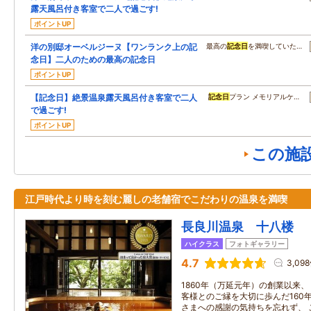
露天風呂付き客室で二人で過ごす!
ポイントUP
洋の別邸オーベルジーヌ【ワンランク上の記
最高の
記念日
を満喫していた…
念日】二人のための最高の記念日
ポイントUP
【記念日】絶景温泉露天風呂付き客室で二人
記念日
プラン メモリアルケ…
で過ごす!
ポイントUP
この施
江戸時代より時を刻む麗しの老舗宿でこだわりの温泉を満喫
長良川温泉 十八楼
ハイクラス
フォトギャラリー
4.7
3,09
1860年（万延元年）の創業以来
客様とのご縁を大切に歩んだ160
さまへの感謝の気持ちを忘れず、 