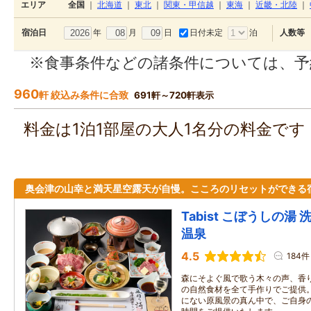
エリア
全国
｜
北海道
｜
東北
｜
関東・甲信越
｜
東海
｜
近畿・北陸
｜
年
月
日
日付未定
泊
宿泊日
人数等
※食事条件などの諸条件については、予
960
軒 絞込み条件に合致
691軒～720軒表示
料金は1泊1部屋の大人1名分の料金で
奥会津の山幸と満天星空露天が自慢。こころのリセットができる
Tabist こぼうしの湯
温泉
4.5
184件
森にそよぐ風で歌う木々の声、香り
の自然食材を全て手作りでご提供。
にない原風景の真ん中で、ご自身