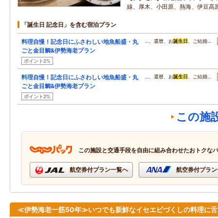
線、厚木、小田原、熱海、伊豆高
「誕生日 記念日」を含む宿泊プラン
料理自慢！記念日にふさわしい地魚船盛・丸
…、還暦、お
誕生日
、ご結婚…
ごと金目鯛&伊勢海老プラン
ポイント2%
料理自慢！記念日にふさわしい地魚船盛・丸
…、還暦、お
誕生日
、ご結婚…
ごと金目鯛&伊勢海老プラン
ポイント2%
この施
この施設と交通手段を自由に組み合わせたおトクな
航空券付プラン一覧へ
航空券付プラン
≪伊勢海老一筋50年≫いつでも新鮮なイセエビづくしの料理に舌