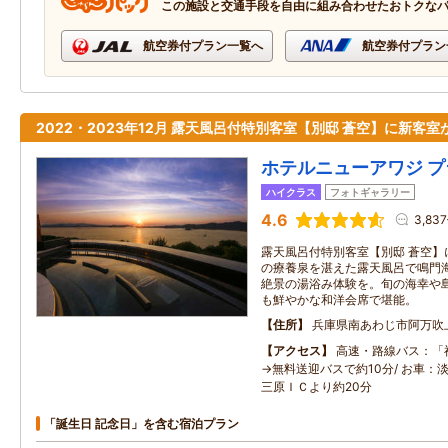
この施設と交通手段を自由に組み合わせたおトクな
航空券付プラン一覧へ
航空券付プラン
2022・2023年12月 露天風呂付特別客室【別邸 蒼空】に新客室
ホテルニューアワジ 
ハイクラス
フォトギャラリー
4.6
3,83
露天風呂付特別客室【別邸 蒼空】
の療養泉を湛えた露天風呂で鳴門
絶景の湯浴み体験を。旬の海幸や
も鮮やかな和洋会席で堪能。
住所
兵庫県南あわじ市阿万吹上
アクセス
高速・路線バス：「
→無料送迎バスで約10分/ お車：
三原ＩＣより約20分
「誕生日 記念日」を含む宿泊プラン