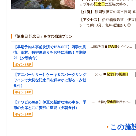
ップルの
記念日
に至福の時を。
住所
静岡県伊豆の国市長岡19
アクセス
伊豆箱根鉄道「伊豆
シーで約10分。無料送迎あり◎
「誕生日 記念日」を含む宿泊プラン
【早期予約＆事前決済で15%OFF】四季の風
…15%割引■
記念日
やイベン…
情、食材、数寄屋造りをお得に堪能！早期割
21（夕朝食付）
ポイントUP
【アニバーサリー】ケーキ＆スパークリング
…ラン」■
記念日
や
誕生日
…
ワインで大切な記念日を鮮やかに彩る（夕朝
食付）
ポイントUP
【アワビの刺身】伊豆の新鮮な海の幸を、季
…。 大切な
記念日
旅行やご…
節の会席と共に贅沢に堪能（夕朝食付）
ポイントUP
この施