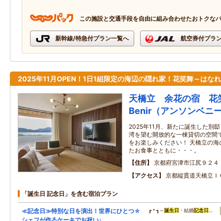
この施設と交通手段を自由に組み合わせたおトクな
新幹線/特急付プラン一覧へ
航空券付プラ
2025年11月OPEN！1日1組限定の海辺の隠れ家！花笑舞～はな
天橋立 余花の宿 花笑舞
Benir（アンソンベニ
2025年11月、新たに誕生した別
湾を望む開放的な一棟貸切の空間
をお楽しみください！ 天橋立の海
たお食事とともに・・・。
住所
京都府宮津市江尻９２４
アクセス
京都縦貫道天橋立Ｉ
「誕生日 記念日」を含む宿泊プラン
≪記念日≫特別な日を演出！世界にひとつ☆
┏＊┓～
誕生日
・結婚
記念日
…
シェフが作るケーキでお祝い♪