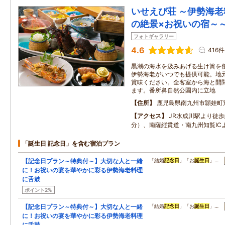
いせえび荘 ～伊勢海老
の絶景×お祝いの宿～
フォトギャラリー
4.6
416件
黒潮の海水を汲みあげる生け簀を
伊勢海老がいつでも提供可能。地
賞味ください。全客室から海と開
ます。番所鼻自然公園内に立地
住所
鹿児島県南九州市頴娃町
アクセス
JR水成川駅より徒歩
分）、南薩縦貫道・南九州知覧IC
「誕生日 記念日」を含む宿泊プラン
【記念日プラン～特典付～】大切な人と一緒
「結婚
記念日
」「お
誕生日
」…
に！お祝いの宴を華やかに彩る伊勢海老料理
に舌鼓
ポイント2%
【記念日プラン～特典付～】大切な人と一緒
「結婚
記念日
」「お
誕生日
」…
に！お祝いの宴を華やかに彩る伊勢海老料理
に舌鼓