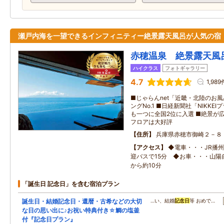
瀬戸内海を一望できるインフィニティー絶景露天風呂が人気の宿
赤穂温泉 絶景露天風
ハイクラス
フォトギャラリー
4.7
1,989
■じゃらんnet「近畿・北陸のお
ングNo.1 ■日経新聞社「NIKK
も一つに全国2位に入選 ■絶景が
フロアは大好評
住所
兵庫県赤穂市御崎２－８
アクセス
◆電車・・・JR播
迎バスで15分 ◆お車・・・山陽
から約10分
「誕生日 記念日」を含む宿泊プラン
誕生日・結婚記念日・還暦・古希などの大切
…い、結婚
記念日
等 おめで…
な日の思い出に♪お祝い特典付き☆鯛の塩釜
付『記念日プラン』