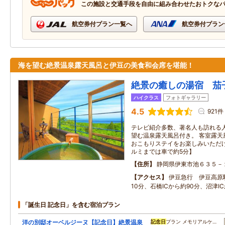
この施設と交通手段を自由に組み合わせたおトクな
航空券付プラン一覧へ
航空券付プラン
海を望む絶景温泉露天風呂と伊豆の美食和会席を堪能！
絶景の癒しの湯宿 茄
ハイクラス
フォトギャラリー
4.5
921件
テレビ紹介多数、著名人も訪れる人
望む温泉露天風呂付き。 客室露天
おこもりステイをお楽しみいただけ
ルミまでは車で約5分】
住所
静岡県伊東市池６３５－
アクセス
伊豆急行 伊豆高原
10分、石橋ICから約90分、沼津I
「誕生日 記念日」を含む宿泊プラン
洋の別邸オーベルジーヌ【記念日】絶景温泉
記念日
プラン メモリアルケ…