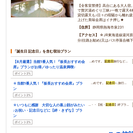
【全客室禁煙】高台にある大人宿
で贅沢湯めぐり三昧♪一晩で露天4
貸切露天も♪日々の喧騒から離れ疲
上げた美味会席はイチ押し★
住所
静岡県熱海市泉231
アクセス
☆JR東海道線湯河
分(往路お勧め)又はバス停落合橋
「誕生日 記念日」を含む宿泊プラン
【8月厳選】当館1番人気！『板長おすすめ会
…めです。
記念日
旅行など…
席』プランがお得／ゆったり温泉満喫♪
ポイント2%
☆当館1番人気！『板長おすすめ会席』プラ
…めです。
記念日
♪..旅行…
ン
ポイント2%
☆いつもに感謝 大切な人の喜ぶ顔がみたい
…・・【祝・
記念日
】絆プラ…
♪お祝い・記念日などに【絆・きずな】プラ
ン
ポイント2%