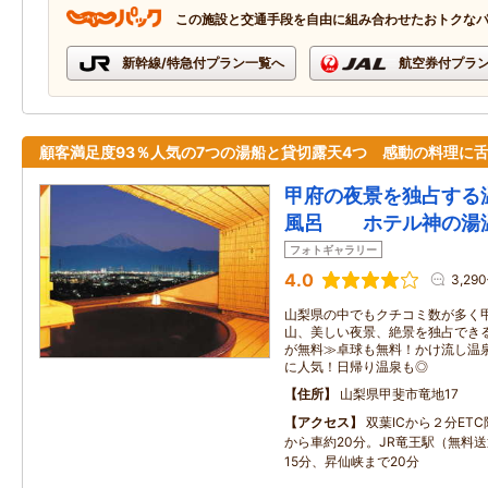
この施設と交通手段を自由に組み合わせたおトクな
新幹線/特急付プラン一覧へ
航空券付プラ
顧客満足度93％人気の7つの湯船と貸切露天4つ 感動の料理に
甲府の夜景を独占する
風呂 ホテル神の湯
フォトギャラリー
4.0
3,29
山梨県の中でもクチコミ数が多く甲
山、美しい夜景、絶景を独占でき
が無料≫卓球も無料！かけ流し温
に人気！日帰り温泉も◎
住所
山梨県甲斐市竜地17
アクセス
双葉ICから２分ET
から車約20分。JR竜王駅（無料
15分、昇仙峡まで20分