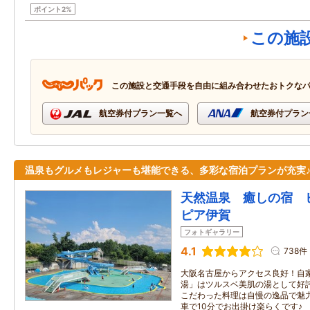
ポイント2%
この施
この施設と交通手段を自由に組み合わせたおトクな
航空券付プラン一覧へ
航空券付プラン
温泉もグルメもレジャーも堪能できる、多彩な宿泊プランが充実
天然温泉 癒しの宿 
ピア伊賀
フォトギャラリー
4.1
738件
大阪名古屋からアクセス良好！自
湯」はツルスベ美肌の湯として好
こだわった料理は自慢の逸品で魅
車で10分でお出掛け楽らくです♪