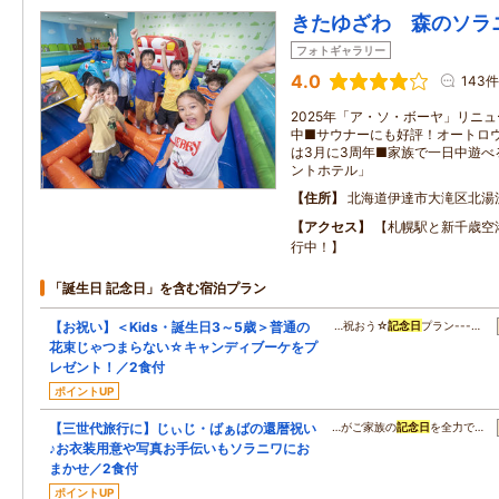
きたゆざわ 森のソラ
フォトギャラリー
4.0
143件
2025年「ア・ソ・ボーヤ」リニ
中■サウナーにも好評！オートロ
は3月に3周年■家族で一日中遊べ
ントホテル」
住所
北海道伊達市大滝区北湯
アクセス
【札幌駅と新千歳空
行中！】
「誕生日 記念日」を含む宿泊プラン
【お祝い】＜Kids・誕生日3～5歳＞普通の
…祝おう☆
記念日
プラン---…
花束じゃつまらない☆キャンディブーケをプ
レゼント！／2食付
ポイントUP
【三世代旅行に】じぃじ・ばぁばの還暦祝い
…がご家族の
記念日
を全力で…
♪お衣装用意や写真お手伝いもソラニワにお
まかせ／2食付
ポイントUP