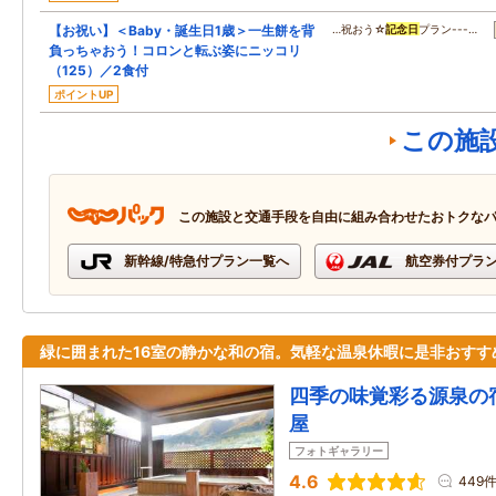
【お祝い】＜Baby・誕生日1歳＞一生餅を背
…祝おう☆
記念日
プラン---…
負っちゃおう！コロンと転ぶ姿にニッコリ
（125）／2食付
ポイントUP
この施
この施設と交通手段を自由に組み合わせたおトクな
新幹線/特急付プラン一覧へ
航空券付プラ
緑に囲まれた16室の静かな和の宿。気軽な温泉休暇に是非おすす
四季の味覚彩る源泉の
屋
フォトギャラリー
4.6
449