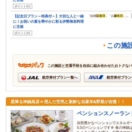
ポイント2%
【記念日プラン～特典付～】大切な人と一緒
「結婚
記念日
」「お
誕生日
」…
に！お祝いの宴を華やかに彩る伊勢海老料理
に舌鼓
ポイント2%
この施
この施設と交通手段を自由に組み合わせたおトクな
航空券付プラン一覧へ
航空券付プラン
星降る神鍋高原☆澄んだ空気と新鮮な自家米&野菜が自慢！！
ペンションスノーラン
自然豊かなペンションでエネルギ
5.0のペンションです☆ 春の神