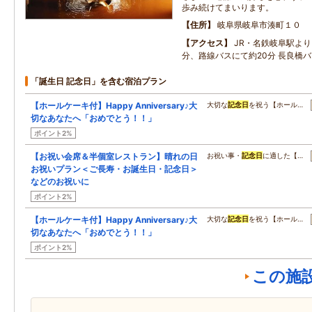
歩み続けてまいります。
住所
岐阜県岐阜市湊町１０
アクセス
JR・名鉄岐阜駅より
分、路線バスにて約20分 長良橋
「誕生日 記念日」を含む宿泊プラン
【ホールケーキ付】Happy Anniversary♪大
大切な
記念日
を祝う【ホール…
切なあなたへ「おめでとう！！」
ポイント2%
【お祝い会席＆半個室レストラン】晴れの日
お祝い事・
記念日
に適した【…
お祝いプラン＜ご長寿・お誕生日・記念日＞
などのお祝いに
ポイント2%
【ホールケーキ付】Happy Anniversary♪大
大切な
記念日
を祝う【ホール…
切なあなたへ「おめでとう！！」
ポイント2%
この施