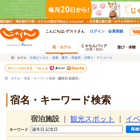
国内旅行・海外旅行や宿・ホテルの宿泊予約はじゃらんnet ～日本最大級の宿・ホテル予約サイト
こんにちは♪ゲストさん
ログイン
会員登録
じゃらんパック
宿・ホテル
遊び・体験
（交通＋宿泊）
宿・ホテル
出張ビジネス
温泉・露天
高級宿
日帰り・デイユース
ポイントがたまる・つかえる
宿・ホテル
> 宿名・キーワード検索（
誕生日 記念日
）
宿名・キーワード検索
宿泊施設
｜
観光スポット
｜
イ
キーワード