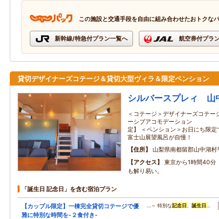
この施設と交通手段を自由に組み合わせたおトクな
新幹線/特急付プラン一覧へ
航空券付プラ
貸切デザイナーズコテージ＆貸切大型ヴィラ＆限定ペンション
シルバースプレィ 山
＜コテージ＞デザイナーズコテー
ーシブアコモデーション 
定】 ＜ペンション＞お日にち限定
富士山展望風呂が自慢！
住所
山梨県南都留郡山中湖村平
アクセス
東京から1時間40
も解り易い。
「誕生日 記念日」を含む宿泊プラン
【カップル限定】一棟完全貸切コテージで優
…～ 特別な
記念日
、
誕生日
…
雅に特別な時間を-２食付き-