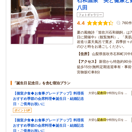
石和温泉 美と健康と
八田
フォトギャラリー
4.4
760件
夏の風物詩「笛吹川石和鵜飼」は7/
日に開催中♪（観覧無料）。「美
岩造り露天風呂で寛ぎ、四季折々
のひと時をお過ごしください。
住所
山梨県笛吹市石和町川中
アクセス
新宿から特急約90
徒歩15分(無料定期送迎車有・事前
宮御坂IC車8分
「誕生日 記念日」を含む宿泊プラン
【個室夕食◆お食事グレードアップ】料理長
大切な
記念日
や特別な日を …
おすすめ季節の会席料理◆誕生日・結婚記念
日・ご長寿お祝いに
ポイントUP
【個室夕食◆お食事グレードアップ】料理長
大切な
記念日
や特別な日を …
おすすめ季節の会席料理◆誕生日・結婚記念
日・ご長寿お祝いに