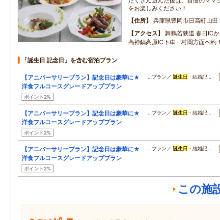
たくさん遊んだ後は、自慢のママ
をお楽しみください！
住所
兵庫県豊岡市日高町山田
アクセス
舞鶴若狭道 春日IC
高神鍋高原IC下車 村岡方面ヘ約
「誕生日 記念日」を含む宿泊プラン
【アニバーサリープラン】記念日は豪華に★
…プラン／
誕生日
・結婚記…
洋食フルコースグレードアッププラン
ポイント2%
【アニバーサリープラン】記念日は豪華に★
…プラン／
誕生日
・結婚記…
洋食フルコースグレードアッププラン
ポイント2%
【アニバーサリープラン】記念日は豪華に★
…プラン／
誕生日
・結婚記…
洋食フルコースグレードアッププラン
ポイント2%
この施