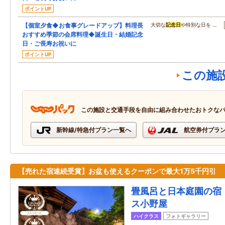
ポイントUP
【個室夕食◆お食事グレードアップ】料理長
大切な
記念日
や特別な日を …
おすすめ季節の会席料理◆誕生日・結婚記念
日・ご長寿お祝いに
ポイントUP
この施
この施設と交通手段を自由に組み合わせたおトクな
新幹線/特急付プラン一覧へ
航空券付プラ
【売れた宿連続受賞】お盆も使えるクーポンで最大1万5千円引
畳風呂と日本庭園の宿
ス小野屋
ハイクラス
フォトギャラリー