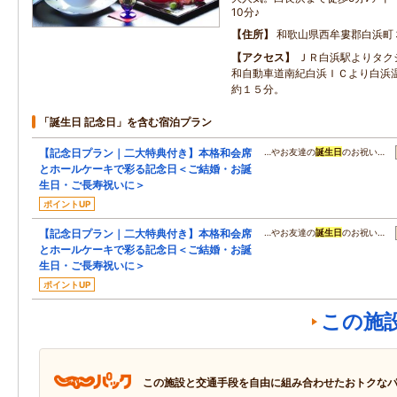
10分♪
住所
和歌山県西牟婁郡白浜町
アクセス
ＪＲ白浜駅よりタク
和自動車道南紀白浜ＩＣより白浜
約１５分。
「誕生日 記念日」を含む宿泊プラン
【記念日プラン｜二大特典付き】本格和会席
…やお友達の
誕生日
のお祝い…
とホールケーキで彩る記念日＜ご結婚・お誕
生日・ご長寿祝いに＞
ポイントUP
【記念日プラン｜二大特典付き】本格和会席
…やお友達の
誕生日
のお祝い…
とホールケーキで彩る記念日＜ご結婚・お誕
生日・ご長寿祝いに＞
ポイントUP
この施
この施設と交通手段を自由に組み合わせたおトクな