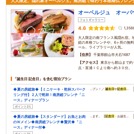
大人限定、隠れ家オーベルジュ。南房総で味わう本格南仏フレン
オーベルジュ オーパ
フォトギャラリー
4.6
1,35
大人限定の南フランス風隠れ宿。
総の本格フレンチや、6ヶ所の無
ール、ライブラリーが人気。
住所
千葉県館山市犬石1687
アクセス
東京から館山まで約
点・富浦ＩＣより南へ約３０分。
「誕生日 記念日」を含む宿泊プラン
◆夏の房総旅◆【ミニケーキ・乾杯スパーク
…プン！／
誕生日
や
記念日
…
リング付】２人で乾杯！南房総フレンチ「ニ
ース」ディナープラン
ポイント2%
◆夏の房総旅◆【スタンダード】お魚とお肉
…ます。 【
記念日
・お誕生…
のＷメイン◆南房総フレンチ◆贅沢◆「ニ
ース」ディナー付◆
ポイント2%