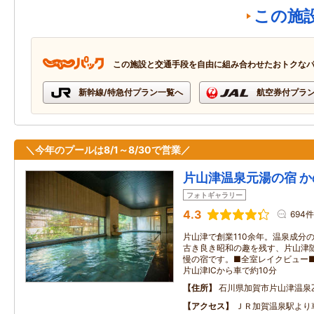
この施
この施設と交通手段を自由に組み合わせたおトクな
新幹線/特急付プラン一覧へ
航空券付プラ
＼今年のプールは8/1～8/30で営業／
片山津温泉元湯の宿 
フォトギャラリー
4.3
694件
片山津で創業110余年。温泉成分の
古き良き昭和の趣を残す、片山津
慢の宿です。■全室レイクビュー■
片山津ICから車で約10分
住所
石川県加賀市片山津温泉
アクセス
ＪＲ加賀温泉駅より