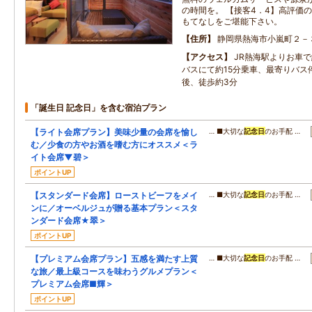
の時間を。 【接客4．4】高評価の
もてなしをご堪能下さい。
住所
静岡県熱海市小嵐町２－
アクセス
JR熱海駅よりお車で
バスにて約15分乗車、最寄りバス
後、徒歩約3分
「誕生日 記念日」を含む宿泊プラン
【ライト会席プラン】美味少量の会席を愉し
… ■大切な
記念日
のお手配 …
む／少食の方やお酒を嗜む方にオススメ＜ラ
イト会席▼碧＞
ポイントUP
【スタンダード会席】ローストビーフをメイ
… ■大切な
記念日
のお手配 …
ンに／オーベルジュが贈る基本プラン＜スタ
ンダード会席★翠＞
ポイントUP
【プレミアム会席プラン】五感を満たす上質
… ■大切な
記念日
のお手配 …
な旅／最上級コースを味わうグルメプラン＜
プレミアム会席■輝＞
ポイントUP