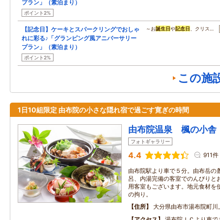
プラン」（素泊まり）
ポイント2%
【記念日】ケーキとスパークリングでおしゃ
～お
誕生日
や
記念日
、クリス…
れに彩る♪「グランピング風アニバーサリー
プラン」（素泊まり）
ポイント2%
この施
1日10組限定 由布院の小さな隠れ宿で過ごす寛ぎの時間
由布院温泉 楓の小舎
フォトギャラリー
4.4
911件
由布院駅より車で５分。由布岳の
呂、内湯完備の客室でのんびりと
用客室もございます。地元食材を
の拘り。
住所
大分県由布市湯布院町川
アクセス
湯布院ＩＣより車で