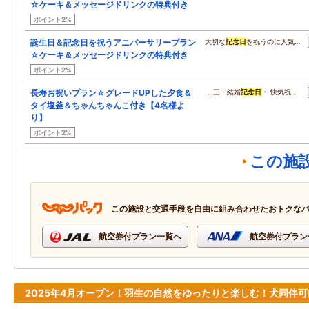
☆ケーキ＆メッセージドリンクの特典付き
ポイント2%
誕生日＆記念日を祝うアニバーサリープラン
大切な
記念日
を祝うのに人気…
☆ケーキ＆メッセージドリンクの特典付き
ポイント2%
長寿お祝いプラン☆グレードUPした夕食＆
…三・結婚
記念日
・ 快気祝…
タイ塩釜＆ちゃんちゃんこ付き【4名様よ
り】
ポイント2%
この施
この施設と交通手段を自由に組み合わせたおトクな
航空券付プラン一覧へ
航空券付プラン
2025年4月オープン！羽生の自然をゆったりと楽しむ！犬同伴可