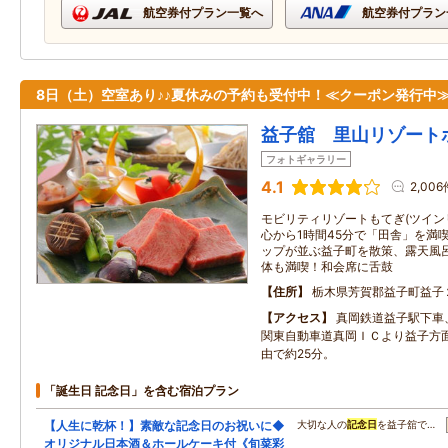
航空券付プラン一覧へ
航空券付プラン
8日（土）空室あり♪♪夏休みの予約も受付中！≪クーポン発行中
益子舘 里山リゾート
フォトギャラリー
4.1
2,006
モビリティリゾートもてぎ(ツインリ
心から1時間45分で「田舎」を満
ップが並ぶ益子町を散策、露天風
体も満喫！和会席に舌鼓
住所
栃木県芳賀郡益子町益子
アクセス
真岡鉄道益子駅下車
関東自動車道真岡ＩＣより益子方面
由で約25分。
「誕生日 記念日」を含む宿泊プラン
【人生に乾杯！】素敵な記念日のお祝いに◆
大切な人の
記念日
を益子舘で…
オリジナル日本酒＆ホールケーキ付《旬菜彩