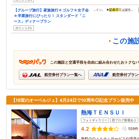
【グループ旅行】家族旅行☆ゴルフ☆女子会
…イン。 ★
記念日
又は誕生…
☆卒業旅行にぴったり！ スタンダード「ニ
ース」ディナープラン
ポイント2%
この施
この施設と交通手段を自由に組み合わせたおトクな
航空券付プラン一覧へ
航空券付プラン
【19室のオーベルジュ】4月24日で10周年◎記念プラン販売中
熱海ＴＥＮＳＵＩ
フォトギャラリー
宿ブログ新着あり
4.2
559件
無料のウェルカムサービスや源泉