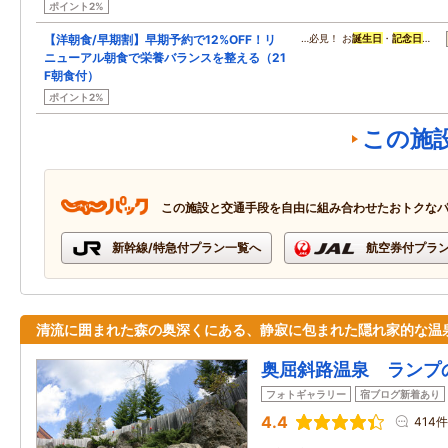
ポイント2%
【洋朝食/早期割】早期予約で12%OFF！リ
…必見！ お
誕生日
・
記念日
…
ニューアル朝食で栄養バランスを整える（21
F朝食付）
ポイント2%
この施
この施設と交通手段を自由に組み合わせたおトクな
新幹線/特急付プラン一覧へ
航空券付プラ
清流に囲まれた森の奥深くにある、静寂に包まれた隠れ家的な温
奥屈斜路温泉 ランプ
フォトギャラリー
宿ブログ新着あり
4.4
414件