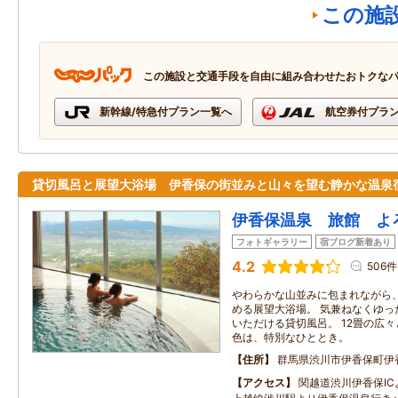
この施
この施設と交通手段を自由に組み合わせたおトクな
新幹線/特急付プラン一覧へ
航空券付プラ
貸切風呂と展望大浴場 伊香保の街並みと山々を望む静かな温泉
伊香保温泉 旅館 よ
フォトギャラリー
宿ブログ新着あり
4.2
506件
やわらかな山並みに包まれながら
める展望大浴場。 気兼ねなくゆっ
いただける貸切風呂。 12畳の広
色は、特別なひととき。
住所
群馬県渋川市伊香保町伊香
アクセス
関越道渋川伊香保IC