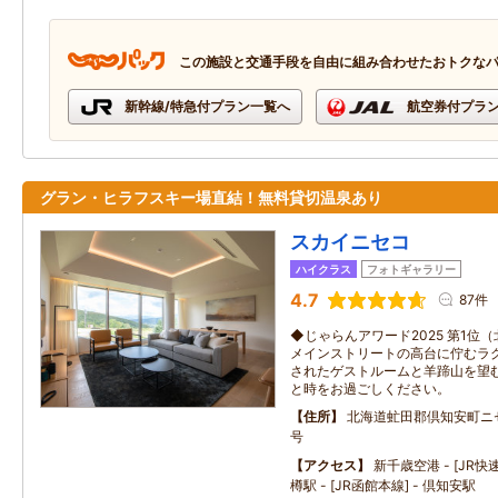
この施設と交通手段を自由に組み合わせたおトクな
新幹線/特急付プラン一覧へ
航空券付プラ
グラン・ヒラフスキー場直結！無料貸切温泉あり
スカイニセコ
ハイクラス
フォトギャラリー
4.7
87件
◆じゃらんアワード2025 第1位
メインストリートの高台に佇むラグ
されたゲストルームと羊蹄山を望
と時をお過ごしください。
住所
北海道虻田郡倶知安町ニセ
号
アクセス
新千歳空港 - [JR快
樽駅 - [JR函館本線] - 倶知安駅