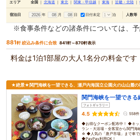
エリア
全国
｜
北海道
｜
東北
｜
関東・甲信越
｜
東海
｜
近畿・北陸
｜
年
月
日
日付未定
泊
宿泊日
人数等
※食事条件などの諸条件については、予
881
軒 絞込み条件に合致
841軒～870軒表示
料金は1泊1部屋の大人1名分の料金で
★絶景★関門海峡を一望できる、瀬戸内海国立公園火の山山麓の
関門海峡を一望できる
フォトギャラリー
4.5
558件
◆お得なクーポン配布中！ ◆キッ
ラン・大浴場・全客室から関門海
☆ ◆人気の「唐戸市場」まで車で約
◆PayPay利用OK！