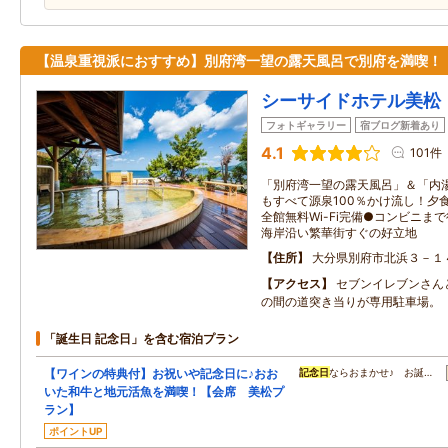
【温泉重視派におすすめ】別府湾一望の露天風呂で別府を満喫！
シーサイドホテル美松
フォトギャラリー
宿ブログ新着あり
4.1
101件
「別府湾一望の露天風呂」＆「内
もすべて源泉100％かけ流し！夕
全館無料Wi-Fi完備●コンビニま
海岸沿い繁華街すぐの好立地
住所
大分県別府市北浜３－１
アクセス
セブンイレブンさん
の間の道突き当りが専用駐車場。
「誕生日 記念日」を含む宿泊プラン
【ワインの特典付】お祝いや記念日に♪おお
記念日
ならおまかせ♪ お誕…
いた和牛と地元活魚を満喫！【会席 美松プ
ラン】
ポイントUP