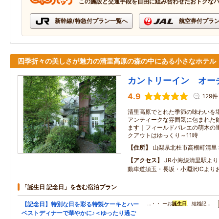
この施設と交通手段を自由に組み合わせたおトクな
新幹線/特急付プラン一覧へ
航空券付プラ
四季折々の美しさが魅力の清里高原の森の中にある小さなホテル
カントリーイン オー
4.9
129件
清里高原でとれた季節の味わいを
アンティークな雰囲気に包まれた
ます｜フィールドバレエの萌木の
クアウトはゆっくり～11時
住所
山梨県北杜市高根町清里
アクセス
JR小海線清里駅よ
動車道須玉・長坂・小淵沢ICよりお
「誕生日 記念日」を含む宿泊プラン
【記念日】特別な日を彩る特製ケーキとハー
…・・ ーお
誕生日
、結婚記…
ベストディナーで華やかに♪＜ゆったり過ご