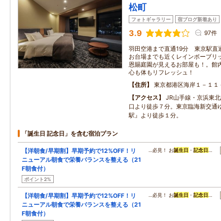
松町
フォトギャラリー
宿ブログ新着あり
3.9
97件
羽田空港まで直通19分 東京駅直
お台場までも近くレインボーブリ
恩賜庭園が見えるお部屋も！。館
心も体もリフレッシュ！
住所
東京都港区海岸１－１１
アクセス
JR山手線・京浜東
口より徒歩７分。東京臨海新交通
駅』より徒歩１分。
「誕生日 記念日」を含む宿泊プラン
【洋朝食/早期割】早期予約で12%OFF！リ
…必見！ お
誕生日
・
記念日
…
ニューアル朝食で栄養バランスを整える（21
F朝食付）
ポイント2%
【洋朝食/早期割】早期予約で12%OFF！リ
…必見！ お
誕生日
・
記念日
…
ニューアル朝食で栄養バランスを整える（21
F朝食付）