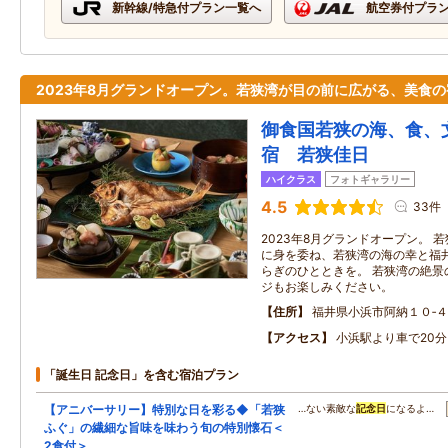
新幹線/特急付プラン一覧へ
航空券付プラ
2023年8月グランドオープン。若狭湾が目の前に広がる、美食の
御食国若狭の海、食、
宿 若狭佳日
ハイクラス
フォトギャラリー
4.5
33件
2023年8月グランドオープン。 
に身を委ね、若狭湾の海の幸と福
らぎのひとときを。 若狭湾の絶景
ジもお楽しみください。
住所
福井県小浜市阿納１０‐４
アクセス
小浜駅より車で20分
「誕生日 記念日」を含む宿泊プラン
【アニバーサリー】特別な日を彩る◆「若狭
…ない素敵な
記念日
になるよ…
ふぐ」の繊細な旨味を味わう旬の特別懐石＜
2食付＞