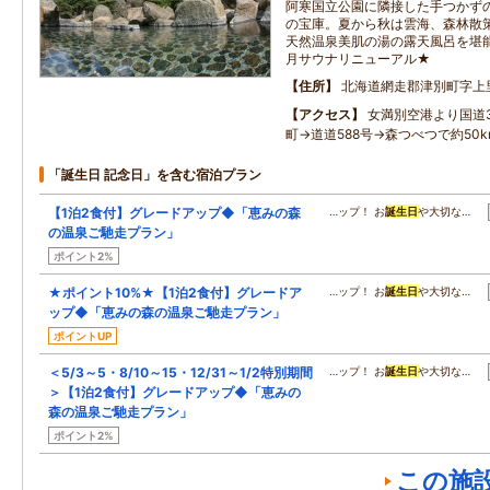
阿寒国立公園に隣接した手つかず
の宝庫。夏から秋は雲海、森林散
天然温泉美肌の湯の露天風呂を堪能
月サウナリニューアル★
住所
北海道網走郡津別町字上
アクセス
女満別空港より国道3
町→道道588号→森つべつで約50
「誕生日 記念日」を含む宿泊プラン
【1泊2食付】グレードアップ◆「恵みの森
…ップ！ お
誕生日
や大切な…
の温泉ご馳走プラン」
ポイント2%
★ポイント10%★【1泊2食付】グレードア
…ップ！ お
誕生日
や大切な…
ップ◆「恵みの森の温泉ご馳走プラン」
ポイントUP
＜5/3～5・8/10～15・12/31～1/2特別期間
…ップ！ お
誕生日
や大切な…
＞【1泊2食付】グレードアップ◆「恵みの
森の温泉ご馳走プラン」
ポイント2%
この施