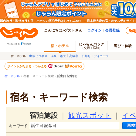
国内旅行・海外旅行や宿・ホテルの宿泊予約はじゃらんnet ～日本最大級の宿・ホテル予約サイト
こんにちは♪ゲストさん
ログイン
会員登録
じゃらんパック
宿・ホテル
遊び・体験
（交通＋宿泊）
宿・ホテル
出張ビジネス
温泉・露天
高級宿
日帰り・デイユース
ポイントがたまる・つかえる
宿・ホテル
> 宿名・キーワード検索（
誕生日 記念日
）
宿名・キーワード検索
宿泊施設
｜
観光スポット
｜
イ
キーワード