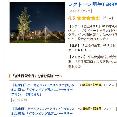
レクトーレ 羽生TERRA
フォトギャラリー
4.5
37件
【クチコミ総合4.6★】2025年
然の中、プライベートテラス付ヴィ
グランピング風の滞在も◎ペット可
だから愛犬との旅行も実現！
住所
埼玉県羽生市川崎２丁目
生ＴＥＲＲＡＣＥ
アクセス
東武伊勢崎線 / 秩
車、「羽生駅西口」より路線バス約
場あり◎
「誕生日 記念日」を含む宿泊プラン
【記念日】ケーキとスパークリングでおしゃ
～お
誕生日
や
記念日
、クリス…
れに彩る♪「グランピング風アニバーサリー
プラン」（素泊まり）
ポイント2%
【記念日】ケーキとスパークリングでおしゃ
～お
誕生日
や
記念日
、クリス…
れに彩る♪「グランピング風アニバーサリー