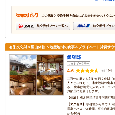
この施設と交通手段を自由に組み合わせたおトクな
航空券付プラン一覧へ
航空券付プラン
有形文化財＆里山体験 ＆地産地消の食事＆プライベート貸切サウ
飯塚邸
フォトギャラリー
4.6
11件
二百年の歴史を刻む有形文化財「飯
人々とふれあい、地産地消の食事
る。 食事は地元で人気レストラン
お部屋にお届けします。
住所
栃木県那須郡那珂川町馬
アクセス
宇都宮から車で１時
電車とバスで３時間。東北自動車
から40分