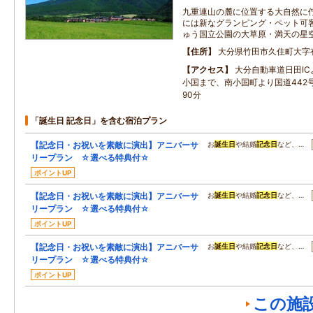
九重連山の麓に位置する大自然に佇
には新なグランピング・ペット可
ゅう国立公園の大草原・満天の星
住所
大分県竹田市久住町大字有
アクセス
大分自動車道日田IC
小国まで、南小国町より国道442
90分
「誕生日 記念日」を含む宿泊プラン
【記念日・お祝いを素敵に演出】アニバーサ
お
誕生日
や結婚
記念日
など、…
リープラン ☆選べる特典付☆
ポイントUP
【記念日・お祝いを素敵に演出】アニバーサ
お
誕生日
や結婚
記念日
など、…
リープラン ☆選べる特典付☆
ポイントUP
【記念日・お祝いを素敵に演出】アニバーサ
お
誕生日
や結婚
記念日
など、…
リープラン ☆選べる特典付☆
ポイントUP
この施