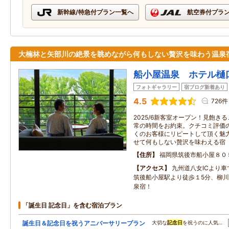
新幹線/特急付プラン一覧へ
航空券付プラ
大楠林と矢部川の絶景を眺めながら何もしない贅沢を味わう温泉
船小屋温泉 ホテル樋
フォトギャラリー
宿ブログ新着あり
4.5
726件
2025/6新客室オープン！見飽き
常の時間をお約束。クチコミ評価
くのお客様にリピートして頂く魅
せて何もしない贅沢を味わえる宿
住所
福岡県筑後市船小屋８０
アクセス
九州道八女ICより車
筑後船小屋駅より徒歩１5分、柳
泉宿！
「誕生日 記念日」を含む宿泊プラン
誕生日＆記念日を祝うアニバーサリープラン
大切な
記念日
を祝うのに人気…