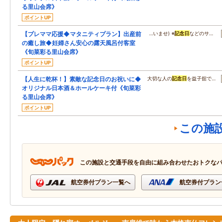
る里山会席》
ポイントUP
【プレママ応援◆マタニティプラン】出産前
…いませ) ※
記念日
などのサ…
の癒し旅◆妊婦さん安心の露天風呂付客室
《旬菜彩る里山会席》
ポイントUP
【人生に乾杯！】素敵な記念日のお祝いに◆
大切な人の
記念日
を益子舘で…
オリジナル日本酒＆ホールケーキ付《旬菜彩
る里山会席》
ポイントUP
この施
この施設と交通手段を自由に組み合わせたおトクな
航空券付プラン一覧へ
航空券付プラン