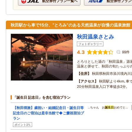
航空券付プラン一覧へ
航空券付プラン
秋田駅から車で15分、“とろみ”のある天然温泉が自慢の温泉旅館
秋田温泉さとみ
フォトギャラリー
4.3
99件
とろりとした湯の「秋田温泉」源
温泉と併せて、秋田の旬たっぷり
住所
秋田県秋田市添川境内川
アクセス
秋田駅より4km､車で
20分秋田温泉入口下車徒歩2分。
「誕生日 記念日」を含む宿泊プラン
【秋田得旅】歳祝い・結婚記念日・誕生日等
…ちゃん お
誕生日
おめでと…
記念日のご宿泊は是非当館で◆ご慶祝宿泊プ
ラン
ポイント2%