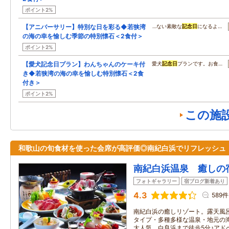
ポイント2%
【アニバーサリー】特別な日を彩る◆若狭湾
…ない素敵な
記念日
になるよ…
の海の幸を愉しむ季節の特別懐石＜2食付＞
ポイント2%
【愛犬記念日プラン】わんちゃんのケーキ付
愛犬
記念日
プランです。お食…
き◆若狭湾の海の幸を愉しむ特別懐石＜2食
付き＞
ポイント2%
この施
和歌山の旬食材を使った会席が高評価◎南紀白浜でリフレッシュ
南紀白浜温泉 癒しの
フォトギャラリー
宿ブログ新着あり
4.3
589件
南紀白浜の癒しリゾート。露天風
タイプ・多種多様な温泉・地元の
大人気。白良浜まで徒歩5分♪アド