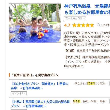
神戸有馬温泉 元湯龍
も楽しめるお部屋食の
フォトギャラリー
4.7
979件
お子様に優しい宿を目指して20年
家族の想い出作りを♪お部屋でご夕
客室・貸切風呂あり！室内プール
食・50種以上のお子様サービス☆
住所
兵庫県神戸市北区有馬町ウ
アクセス
神戸電鉄有馬温泉駅
（イン、アウト時に送迎有） 中
ICから約5ｋｍ
「誕生日 記念日」を含む宿泊プラン
【1泊夕食付きプラン（朝食抜き）】季節の
…切な方との
記念日
のご宿泊…
会席 ～お部屋食確約～
ポイント2%
【お祝い】龍泉閣で過ごす大切な日の記念日
記念日
、お祝いの日に、龍泉…
プラン ～お部屋食確約～