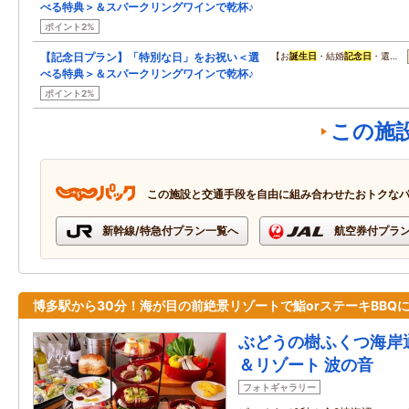
べる特典＞＆スパークリングワインで乾杯♪
ポイント2%
【記念日プラン】「特別な日」をお祝い＜選
【お
誕生日
・結婚
記念日
・還…
べる特典＞＆スパークリングワインで乾杯♪
ポイント2%
この施
この施設と交通手段を自由に組み合わせたおトクな
新幹線/特急付プラン一覧へ
航空券付プラ
博多駅から30分！海が目の前絶景リゾートで鮨orステーキBBQ
ぶどうの樹ふくつ海岸通
＆リゾート 波の音
フォトギャラリー