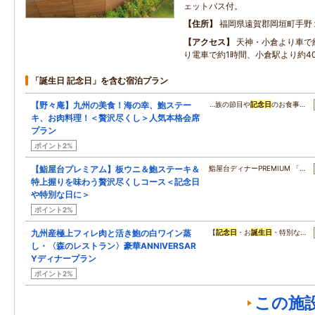
ェットバス付。
住所
福岡県遠賀郡岡垣町手野
アクセス
天神・小倉より車で
り電車で約1時間、小倉駅より約4
「誕生日 記念日」を含む宿泊プラン
【野々庵】九州の美食！海の幸、鮑ステー
…族の節目や
記念日
のお食事…
キ、お肉料理！＜贅沢尽くし＞人気本格会席
プラン
ポイント2%
【鮨屋台プレミアム】板ウニ＆鮑ステーキ＆
鮨屋台ディナーPREMIUM 「…
特上握りを味わう贅沢尽くしコース＜記念日
や特別な日に＞
ポイント2%
九州産極上フィレ肉と活き鮑の白ワイン蒸
【
記念日
・お
誕生日
・特別な…
し・〈森のレストラン〉豪華ANNIVERSAR
Yディナープラン
ポイント2%
この施