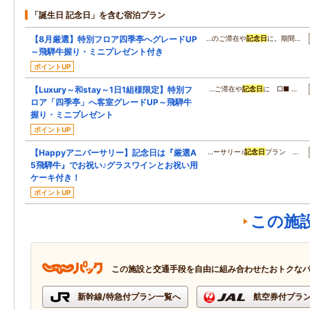
「誕生日 記念日」を含む宿泊プラン
【8月厳選】特別フロア四季亭へグレードUP
…のご滞在や
記念日
に。期間…
～飛騨牛握り・ミニプレゼント付き
ポイントUP
【Luxury～和stay～1日1組様限定】特別フ
…ご滞在や
記念日
に □■ …
ロア「四季亭」へ客室グレードUP～飛騨牛
握り・ミニプレゼント
ポイントUP
【Happyアニバーサリー】記念日は『厳選A
…ーサリー♪
記念日
プラン …
5飛騨牛』でお祝い♪グラスワインとお祝い用
ケーキ付き！
ポイントUP
この施
この施設と交通手段を自由に組み合わせたおトクな
新幹線/特急付プラン一覧へ
航空券付プラ