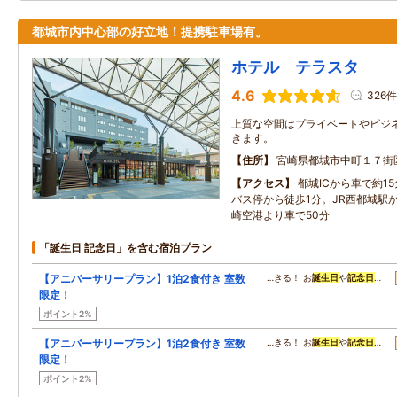
都城市内中心部の好立地！提携駐車場有。
ホテル テラスタ
4.6
326件
上質な空間はプライベートやビジ
きます。
住所
宮崎県都城市中町１７街
アクセス
都城ICから車で約1
バス停から徒歩1分。JR西都城駅
崎空港より車で50分
「誕生日 記念日」を含む宿泊プラン
【アニバーサリープラン】1泊2食付き 室数
…きる！ お
誕生日
や
記念日
…
限定！
ポイント2%
【アニバーサリープラン】1泊2食付き 室数
…きる！ お
誕生日
や
記念日
…
限定！
ポイント2%