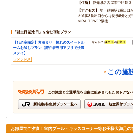
住所
愛知県名古屋市中区錦３
アクセス
地下鉄栄駅2番出口
大通駅3番出口からは徒歩5分と好
MIRAI TOWER隣接
「誕生日 記念日」を含む宿泊プラン
【1日1室限定】素泊まり 憧れのスイートル
…せんか？
誕生日
や
記念日
…
ームお試しプラン【滞在者専用アプリで快適
ステイ】
ポイントUP
この施
この施設と交通手段を自由に組み合わせたおトクな
新幹線/特急付プラン一覧へ
航空券付プラ
お部屋でご夕食！室内プール・キッズコーナー等お子様大満足の