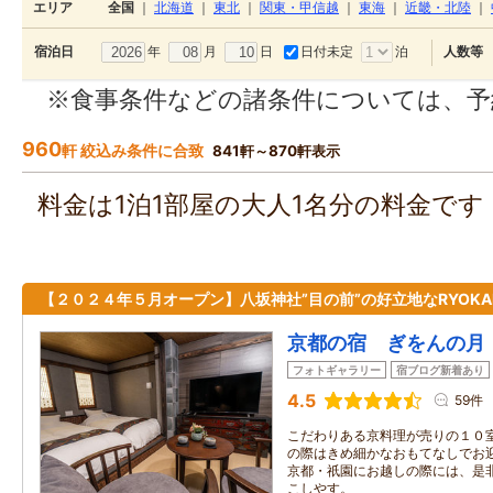
エリア
全国
｜
北海道
｜
東北
｜
関東・甲信越
｜
東海
｜
近畿・北陸
｜
年
月
日
日付未定
泊
宿泊日
人数等
※食事条件などの諸条件については、予
960
軒 絞込み条件に合致
841軒～870軒表示
料金は1泊1部屋の大人1名分の料金で
【２０２４年５月オープン】八坂神社”目の前”の好立地なRYOKA
京都の宿 ぎをんの月
フォトギャラリー
宿ブログ新着あり
4.5
59件
こだわりある京料理が売りの１０室
の際はきめ細かなおもてなしでお
京都・祇園にお越しの際には、是非
こしやす。