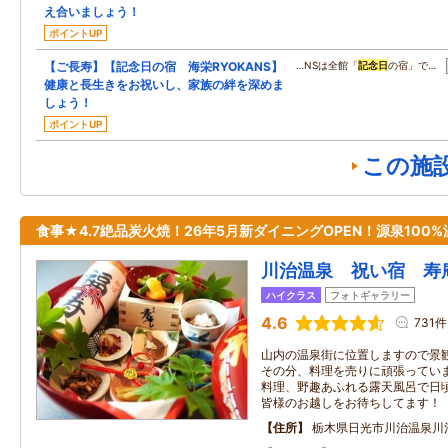
え合いましょう！
ポイントUP
【ご長寿】【記念日の宿 海栄RYOKANS】
…NSは全館「
記念日
の宿」で…
健康と長生きをお祝いし、家族の絆を深めま
しょう！
ポイントUP
この施
食事★4.7絶品炭火焼！26年5月新ダイニングOPEN！源泉100%
川治温泉 祝い宿 寿庵
ハイクラス
フォトギャラリー
4.6
731件
山内の温泉街に位置しますので景
その分、料理を売りに頑張ってい
料理、野趣あふれる露天風呂で日
皆様のお越しをお待ちしてます！
住所
栃木県日光市川治温泉川