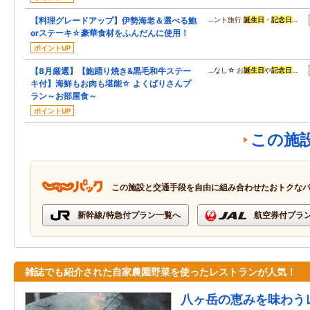
【料理グレードアップ】伊勢海老＆選べる鮑
…ント旅行
誕生日
・
記念日
…
orステーキ☆豪華食材をふんだんに使用！
ポイントUP
【8月厳選】【鮑踊り焼き&黒毛和牛ステー
…なし☆ お
誕生日
や
記念日
…
キ付】海鮮もお肉も堪能☆ よくばりさんプ
ラン～お部屋食～
ポイントUP
この施
この施設と交通手段を自由に組み合わせたおトクな
新幹線/特急付プラン一覧へ
航空券付プラ
雑誌でも紹介された自家農園野菜を使ったレストランが人気！
八ヶ岳の恵みを味わう