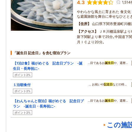
4.3
1,51
やわらかな風土に育まれた 食文化
な庭園旅館を舞台に幸せなひとと
住所
山口県下関市豊浦町川棚
アクセス
ＪＲ川棚温泉駅より
新下関駅より車で25分｡中国道下関
月ＩＣより20分｡
「誕生日 記念日」を含む宿泊プラン
【1泊2食】福がめぐる 記念日プラン -誕
…目であるお
誕生日
や、還暦…
生日・長寿祝に-
ポイント2%
１泊朝食付
… お祝いや
記念日
などの特…
ポイント2%
【わんちゃんと宿泊】福がめぐる 記念日プ
…目であるお
誕生日
や、還暦…
ラン -誕生日・長寿祝に-
ポイント2%
この施