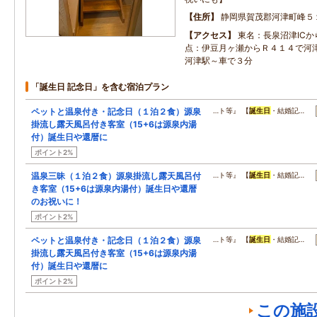
住所
静岡県賀茂郡河津町峰５
アクセス
東名：長泉沼津IC
点：伊豆月ヶ瀬からＲ４１４で河
河津駅～車で３分
「誕生日 記念日」を含む宿泊プラン
ペットと温泉付き・記念日（１泊２食）源泉
…ト等』 【
誕生日
・結婚記…
掛流し露天風呂付き客室（15+6は源泉内湯
付）誕生日や還暦に
ポイント2%
温泉三昧（１泊２食）源泉掛流し露天風呂付
…ト等』 【
誕生日
・結婚記…
き客室（15+6は源泉内湯付）誕生日や還暦
のお祝いに！
ポイント2%
ペットと温泉付き・記念日（１泊２食）源泉
…ト等』 【
誕生日
・結婚記…
掛流し露天風呂付き客室（15+6は源泉内湯
付）誕生日や還暦に
ポイント2%
この施