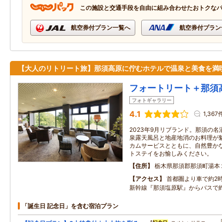
この施設と交通手段を自由に組み合わせたおトクな
航空券付プラン一覧へ
航空券付プラン
【大人のリトリート旅】那須高原に佇むホテルで温泉と美食を満
フォートリート＋那須
フォトギャラリー
4.1
1,367
2023年9月リブランド。那須の
泉露天風呂と地産地消のお料理が
カムサービスとともに、自然豊か
トステイをお愉しみください。
住所
栃木県那須郡那須町湯本
アクセス
首都圏より車で約2時
新幹線『那須塩原駅』からバスで約
「誕生日 記念日」を含む宿泊プラン