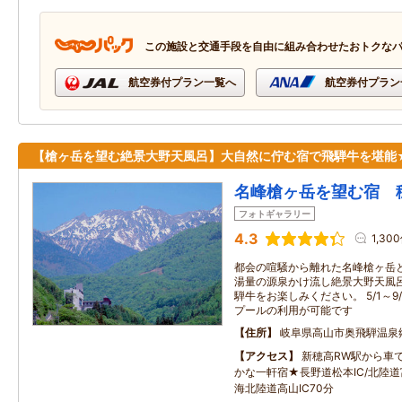
この施設と交通手段を自由に組み合わせたおトクな
航空券付プラン一覧へ
航空券付プラン
【槍ヶ岳を望む絶景大野天風呂】大自然に佇む宿で飛騨牛を堪能
名峰槍ヶ岳を望む宿 
フォトギャラリー
4.3
1,30
都会の喧騒から離れた名峰槍ヶ岳と
湯量の源泉かけ流し絶景大野天風
騨牛をお楽しみください。 5/1～
プールの利用が可能です
住所
岐阜県高山市奥飛騨温泉
アクセス
新穂高RW駅から車
かな一軒宿★長野道松本IC/北陸道
海北陸道高山IC70分