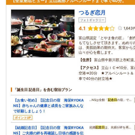
【全室剱岳ビュー】立山黒部アルペンルートまで車で40分。
つるぎ恋月
フォトギャラリー
4.1
1,643
富山県認定「とやま食の匠」「創
もてなしさせて頂きます。ぬめり
は、美肌効果の期待大。客室から
山々が心を癒します。
住所
富山県中新川郡上市町湯
アクセス
立山ＩＣ⇒10分、富
空港⇒20分 ★アルペンルート＆
車で40分の好立地★
「誕生日 記念日」を含む宿泊プラン
【お食い初め】【記念日の宿 海栄RYOKA
…NSは全館「
記念日
の宿」で…
NS】赤ちゃんの健康と成長をご家族みんな
で祈願しましょう！
ポイントUP
【結婚記念日】【記念日の宿 海栄RYOKA
結婚
記念日
は、夫婦が絆を再…
NS】ご夫婦の絆を再確認し日頃の感謝を伝