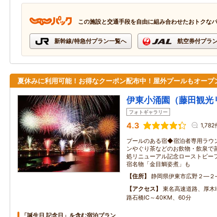
この施設と交通手段を自由に組み合わせたおトクな
新幹線/特急付プラン一覧へ
航空券付プラ
夏休みに利用可能！お得なクーポン配布中！屋外プールもオープ
伊東小涌園（藤田観光
フォトギャラリー
4.3
1,78
プールのある宿◆宿泊者専用ラウ
ンやぐり茶などのお飲物・飲泉で
処リニューアル記念ローストビー
宿名物「金目鯛姿煮」も
住所
静岡県伊東市広野２―２
アクセス
東名高速道路、厚木
路石橋IC～40KM、60分
「誕生日 記念日」を含む宿泊プラン