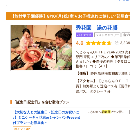
【旅館甲子園優勝】8/10(月)残1室★お子様連れに嬉しい“部屋食
秀花園 湯の花膳
ハイクラス
フォトギャラリー
宿ブ
4.6
3,33
＼じゃらんOF THE YEAR2023
部門 東海エリア2位／ ◆第7回旅
きました♪ ◆自慢の料理！夕食口コ
接客！口コミ【4.7】
住所
静岡県熱海市和田浜南町7
アクセス
【じゃらんＯＦ Ｔ
賞】熱海駅より送迎バス有【要予
線バス、タクシー７分
「誕生日 記念日」を含む宿泊プラン
【大切な人との誕生日・記念日のお祝いに
…さい※ ＼
記念日
プラン限…
♪】ミニケーキ＋花束orシャンパンPresent
付プラン～お部屋食～
ポイントUP