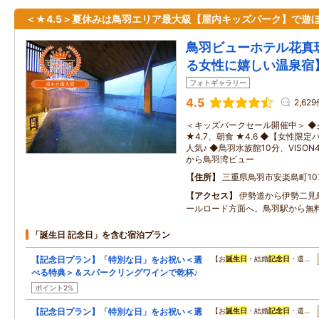
＜★4.5＞夏休みは鳥羽エリア最大級【屋内キッズパーク】で遊
鳥羽ビューホテル花真
る女性に嬉しい温泉宿
フォトギャラリー
4.5
2,62
＜キッズパークセール開催中＞ 
★4.7、朝食 ★4.6 ◆【女性
人気♪ ◆鳥羽水族館10分、VISO
から鳥羽湾ビュー
住所
三重県鳥羽市安楽島町107
アクセス
伊勢道から伊勢二見
ールロード方面へ。鳥羽駅から無
「誕生日 記念日」を含む宿泊プラン
【記念日プラン】「特別な日」をお祝い＜選
【お
誕生日
・結婚
記念日
・還…
べる特典＞＆スパークリングワインで乾杯♪
ポイント2%
【記念日プラン】「特別な日」をお祝い＜選
【お
誕生日
・結婚
記念日
・還…