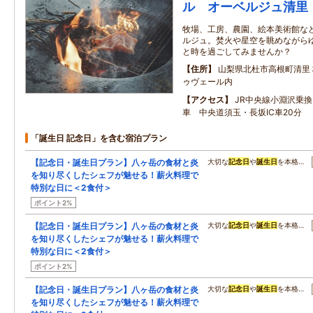
ル オーベルジュ清里
牧場、工房、農園、絵本美術館な
ルジュ。焚火や星空を眺めながら
と時を過ごしてみませんか？
住所
山梨県北杜市高根町清里
ゥヴェール内
アクセス
JR中央線小淵沢乗
車 中央道須玉・長坂IC車20分
「誕生日 記念日」を含む宿泊プラン
【記念日・誕生日プラン】八ヶ岳の食材と炎
大切な
記念日
や
誕生日
を本格…
を知り尽くしたシェフが魅せる！薪火料理で
特別な日に＜2食付＞
ポイント2%
【記念日・誕生日プラン】八ヶ岳の食材と炎
大切な
記念日
や
誕生日
を本格…
を知り尽くしたシェフが魅せる！薪火料理で
特別な日に＜2食付＞
ポイント2%
【記念日・誕生日プラン】八ヶ岳の食材と炎
大切な
記念日
や
誕生日
を本格…
を知り尽くしたシェフが魅せる！薪火料理で