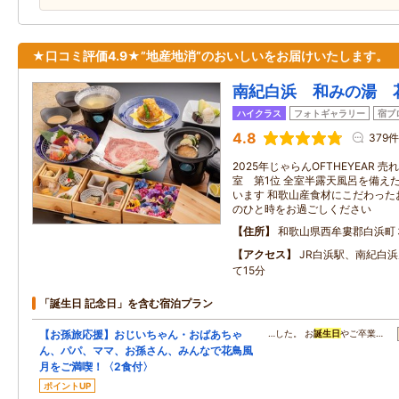
★口コミ評価4.9★”地産地消”のおいしいをお届けいたします。
南紀白浜 和みの湯 
ハイクラス
フォトギャラリー
宿ブ
4.8
379件
2025年じゃらんOFTHEYEAR 売
室 第1位 全室半露天風呂を備え
います 和歌山産食材にこだわった
のひと時をお過ごしください
住所
和歌山県西牟婁郡白浜町
アクセス
JR白浜駅、南紀白
て15分
「誕生日 記念日」を含む宿泊プラン
【お孫旅応援】おじいちゃん・おばあちゃ
…した。 お
誕生日
やご卒業…
ん、パパ、ママ、お孫さん、みんなで花鳥風
月をご満喫！〈2食付〉
ポイントUP