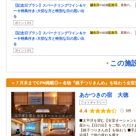
【記念日プラン】スパークリングワイン＆ケ
誕生日
や結婚
記念日
、還暦の…
ーキ特典付き♪大切な方と特別な日の思い出
を
ポイント2%
【記念日プラン】スパークリングワイン＆ケ
誕生日
や結婚
記念日
、還暦の…
ーキ特典付き♪大切な方と特別な日の思い出
を
ポイント2%
この施
＜７月末までCPN掲載◎＞名物『銚子つりきんめ』を味わう全室
あかつきの宿 大徳
フォトギャラリー
4.4
5件
■太平洋を望む【全室オーシャンビ
屋から【日の出】をご覧いただけま
【銚子つりきんめ】を味わう ■手
浴場】で旅の疲れを癒す