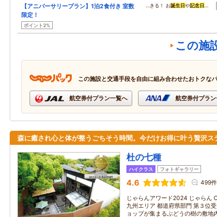
【アニバーサリープラン】1泊2食付き 室数
…きる！ お
誕生日
や
記念日
…
限定！
ポイント2%
この施
この施設と交通手段を自由に組み合わせたおトクな
航空券付プラン一覧へ
航空券付プラン
森に癒され心と体が整うごちそう時間。今だけお得に叶う贅沢ス
杜の七種
ハイクラス
フォトギャラリー
4.6
499件
じゃらんアワード2024 じゃらん OF
九州エリア 都道府県部門 第３位
ョップが集まるぶどうの樹の敷地