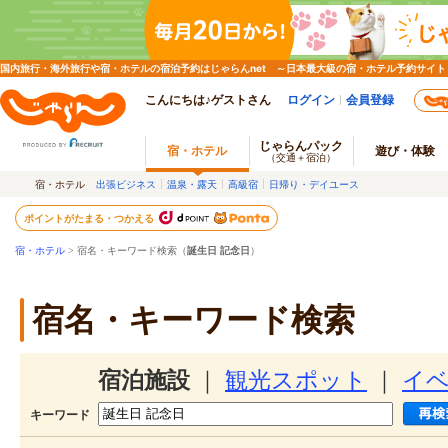
国内旅行・海外旅行や宿・ホテルの宿泊予約はじゃらんnet ～日本最大級の宿・ホテル予約サイト
こんにちは♪ゲストさん
ログイン
会員登録
じゃらんパック
宿・ホテル
遊び・体験
（交通＋宿泊）
宿・ホテル
出張ビジネス
温泉・露天
高級宿
日帰り・デイユース
ポイントがたまる・つかえる
宿・ホテル
> 宿名・キーワード検索（
誕生日 記念日
）
宿名・キーワード検索
宿泊施設
｜
観光スポット
｜
イ
キーワード