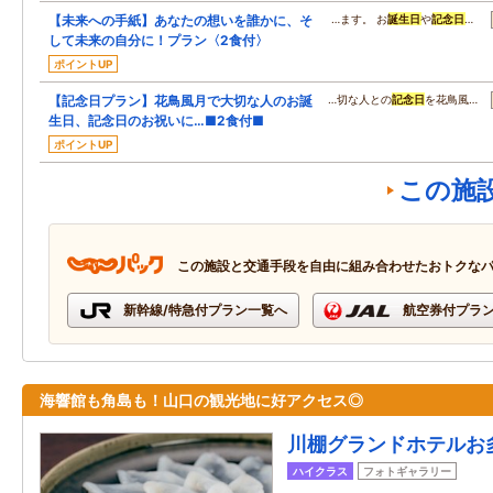
【未来への手紙】あなたの想いを誰かに、そ
…ます。 お
誕生日
や
記念日
…
して未来の自分に！プラン〈2食付〉
ポイントUP
【記念日プラン】花鳥風月で大切な人のお誕
…切な人との
記念日
を花鳥風…
生日、記念日のお祝いに…■2食付■
ポイントUP
この施
この施設と交通手段を自由に組み合わせたおトクな
新幹線/特急付プラン一覧へ
航空券付プラ
海響館も角島も！山口の観光地に好アクセス◎
川棚グランドホテルお
ハイクラス
フォトギャラリー