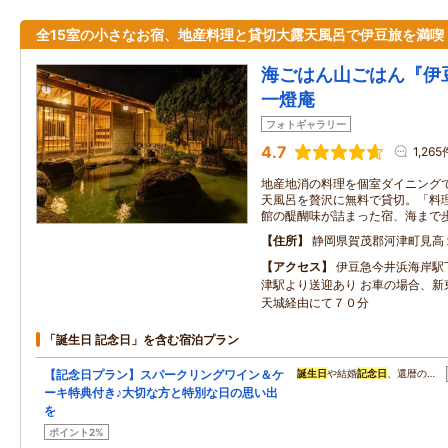
全15室の小さなお宿、地産料理と貸切大露天風呂で伊豆旅を満喫
海ごはん山ごはん『伊
一燈庵
フォトギャラリー
4.7
1,265
地産地消の料理を個室ダイニング
天風呂を贅沢に無料で貸切。「料
館の醍醐味が詰まった宿、海まで
住所
静岡県賀茂郡河津町見高
アクセス
伊豆急今井浜海岸駅
津駅より送迎あり お車の場合、新
天城経由にて７０分
「誕生日 記念日」を含む宿泊プラン
【記念日プラン】スパークリングワイン＆ケ
誕生日
や結婚
記念日
、還暦の…
ーキ特典付き♪大切な方と特別な日の思い出
を
ポイント2%