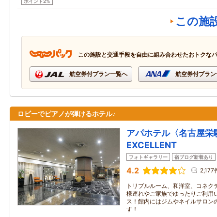
ポイント2%
この施
この施設と交通手段を自由に組み合わせたおトクな
航空券付プラン一覧へ
航空券付プラン
ロビーでピアノが弾けるホテル♪
アパホテル〈名古屋栄
EXCELLENT
フォトギャラリー
宿ブログ新着あり
4.2
2,177
トリプルルーム、和洋室、コネク
様連れやご家族でゆったりご利用
ス！館内にはジムやネイルサロン
す！