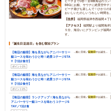
ビーチまで0秒！全8棟海辺のコン
BBQにお鮨、サウナに絶景空中テ
ビーチ遊びも楽しんで！ひかりの
おいしいたのしいうれしい時間を
住所
福岡県福津市西福間４丁
アクセス
福間駅より福間海岸
５分、海沿いにグランピング福岡
す。
「誕生日 記念日」を含む宿泊プラン
【海辺の鮨宿】海を見ながらアニバーサリー
…鮨に舌鼓／
記念日
やお誕生…
鮨コースを味わうひと時！絶景コテージSTA
Y【1泊2食付】
ポイント2%
【海辺の鮨宿】海を見ながらアニバーサリー
…鮨に舌鼓／
記念日
やお誕生…
鮨コースを味わうひと時！絶景コテージSTA
Y【1泊2食付】
ポイント2%
【海辺の鮨宿】ランクアップ！海を見ながら
…鮨に舌鼓／
記念日
やお誕生…
アニバーサリー鮨コースを味わうコテージS
TAY／1泊2食