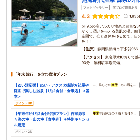
フォトギャラリー
宿ブログ新着あり
4.3
1,83
pH9.5の高アルカリ性泉と豊富
かくし潤いを与える美肌の湯。四
空間で、心と身体をゆるめて、自
を！！
住所
静岡県熱海市下多賀966
アクセス
東名厚木ICおりて
90分 無料駐車場完備。
「年末 旅行」を含む宿泊プラン
【ぬい活応援】ぬい・アクスタ撮影お部屋や
…、推しとの
旅行
、ぬい活を…
庭園で楽しむ温泉【1泊2食付・食事処】＜基
本＞
ポイントUP
【年末年始1泊2食付特別プラン】自家源泉
年末
年始限定の１泊２食付き…
☆海の幸・山の幸【食事処】 ※特別キャンセ
ル規定
ポイント2%