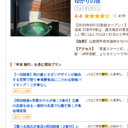
ゆかりの宿
フォトギャラリー
4.4
41件
【2025年8月1日新規オープン！
温泉 21室中5室は、露天風呂付客
しい朝ごはんで心ほぐれるひと時
住所
山梨県甲府市湯村3‐10‐1
アクセス
「双葉スマートIC」
駅「JR甲府駅」よりタクシーで10
「年末 旅行」を含む宿泊プラン
【一泊朝食】和の趣とモダンデザインが融合
…げば三世代
旅行
にも最適な…
する空間で憩う◆発酵食品にこだわる朝食バ
イキング！ご夕食なし
ポイントUP
【明治朝食×常磐ホテル夕食｜2食付】文豪
…げば三世代
旅行
にも最適な…
の足跡を辿る～湯村の名湯で心癒す旅｜夕食
会場送迎
ポイントUP
【選べる地元夕食店×明治朝食｜2食付】レ
…るので家族
旅行
にお勧めで…