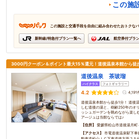
この施
この施設と交通手段を自由に組み合わせたおトクな
新幹線/特急付プラン一覧へ
航空券付プラ
3000円クーポン＆ポイント最大15％還元！道後温泉本館から徒
道後温泉 茶玻瑠
ハイクラス
フォトギャラリー
4.2
4,191
道後温泉本館から徒歩1分！ 道後
しむ道後の湯と、樹齢250年のオ
ッシュガーデンを眺めながら楽し
ア―ジュは当館ならでは♪
住所
愛媛県松山市道後湯月町
アクセス
市電道後温泉駅下車
動車道松山ＩＣ下車道後方面２５