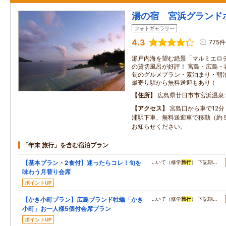
湯の宿 宮浜グランド
フォトギャラリー
4.3
775件
瀬戸内海を望む絶景「マルミエロ
の貸切風呂が好評！ 宮島・広島・
旬のグルメプラン・素泊まり・朝
最寄り駅から無料送迎もあり！
住所
広島県廿日市市宮浜温泉
アクセス
宮島口から車で12
浦駅下車、無料送迎車で移動（約
お知らせください。
「年末 旅行」を含む宿泊プラン
【基本プラン・2食付】迷ったらコレ！旬を
…いて（修学
旅行
） 下記期…
味わう月替り会席
ポイントUP
【かき小町プラン】広島ブランド牡蠣「かき
…いて（修学
旅行
） 下記期…
小町」お一人様5個付会席プラン
ポイントUP