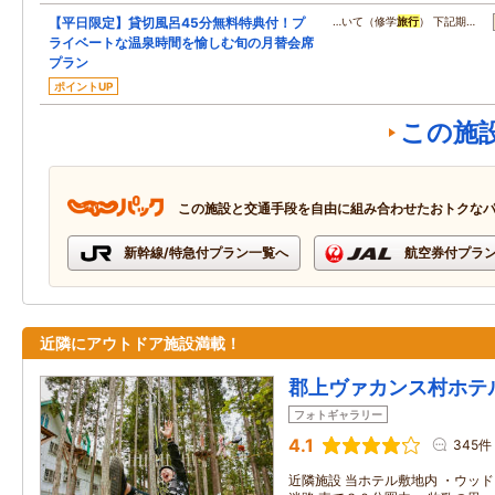
【平日限定】貸切風呂45分無料特典付！プ
…いて（修学
旅行
） 下記期…
ライベートな温泉時間を愉しむ旬の月替会席
プラン
ポイントUP
この施
この施設と交通手段を自由に組み合わせたおトクな
新幹線/特急付プラン一覧へ
航空券付プラ
近隣にアウトドア施設満載！
郡上ヴァカンス村ホテ
フォトギャラリー
4.1
345件
近隣施設 当ホテル敷地内 ・ウッ