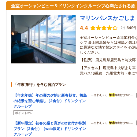
全室オーシャンビュー＆ドリンクインクルーシブ心満たされる旅
マリンパレスかごしま
4.4
649件
全室オーシャンビュー＆追加料金
シブ 最上階温泉からは桜島と錦江
に最適な立地で贅沢ステイを 心満
しください。
住所
鹿児島県鹿児島市与次郎
アクセス
鹿児島中央駅より車
営バス16番線 九州電力前下車に
「年末 旅行」を含む宿泊プラン
【年末年始】年の瀬の夕餉と新春朝食、桜島
…さわしい、
年末
年始だけの…
の絶景を望む年越し（2食付）ドリンクイン
クルーシブ
ポイント2%
【新年限定】初春の膳と寛ぎの2食付き特別
…さわしい、
年末
年始だけの…
プラン（2食付）（web限定）ドリンクイン
クルーシブ