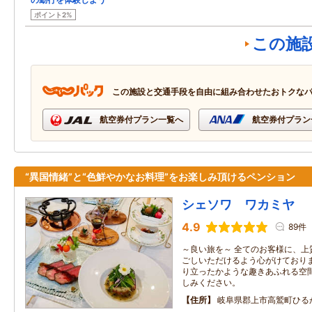
ポイント2%
この施
この施設と交通手段を自由に組み合わせたおトクな
航空券付プラン一覧へ
航空券付プラン
“異国情緒”と“色鮮やかなお料理”をお楽しみ頂けるペンション
シェソワ ワカミヤ
4.9
89件
～良い旅を～ 全てのお客様に、上
ごしいただけるよう心がけており
り立ったかような趣きあふれる空
しみください。
住所
岐阜県郡上市高鷲町ひる