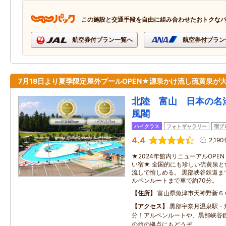
この施設と交通手段を自由に組み合わせたおトクな
航空券付プラン一覧へ
航空券付プラン
7月18日より夏季限定屋外プールOPEN★源泉かけ流し硫黄泉が
北陸 富山 日本の名
風閣
ハイクラス
フォトギャラリー
宿ブ
4.4
2,19
★2024年館内リニューアルOPE
い宿★ 全国的にも珍しい硫黄泉
流しで愉しめる。 黒部峡谷鉄道ま
ルペンルートまで車で約70分。
住所
富山県魚津市天神野新６
アクセス
黒部宇奈月温泉駅・魚
分！アルペンルートや、黒部峡谷
の旅の拠点にもどうぞ