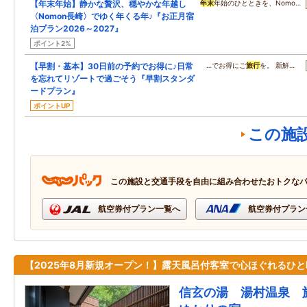
【年末年始】静かな贅沢、穏やかな年越し
年末
年始のひとときを、Nomo…
〈Nomon長崎〉でゆく年くる年♪『お正月宿
泊プラン2026～2027』
ポイント2%
【早割・基本】30日前の予約でお得に♪日常
…でお得にご
旅行
を。 新鮮…
を忘れてリゾートで過ごそう『早割スタンダ
ードプラン』
ポイントUP
この施
この施設と交通手段を自由に組み合わせたおトクな
航空券付プラン一覧へ
航空券付プラン
【2025年8月新規オープン！】露天風呂付客室で心ほぐれるひと
信玄の湯 湯村温泉 