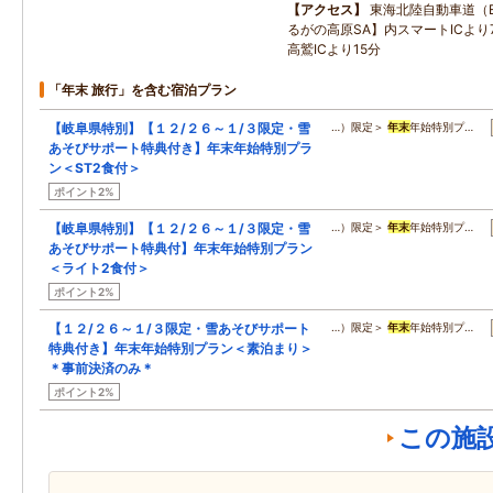
アクセス
東海北陸自動車道（
るがの高原SA】内スマートICより7
高鷲ICより15分
「年末 旅行」を含む宿泊プラン
【岐阜県特別】【１２/２６～１/３限定・雪
…）限定＞
年末
年始特別プ…
あそびサポート特典付き】年末年始特別プラ
ン＜ST2食付＞
ポイント2%
【岐阜県特別】【１２/２６～１/３限定・雪
…）限定＞
年末
年始特別プ…
あそびサポート特典付】年末年始特別プラン
＜ライト2食付＞
ポイント2%
【１２/２６～１/３限定・雪あそびサポート
…）限定＞
年末
年始特別プ…
特典付き】年末年始特別プラン＜素泊まり＞
＊事前決済のみ＊
ポイント2%
この施