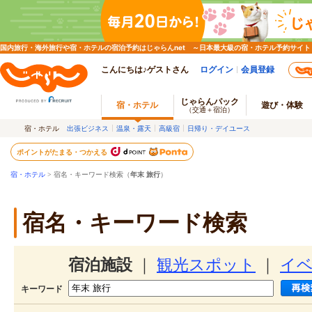
国内旅行・海外旅行や宿・ホテルの宿泊予約はじゃらんnet ～日本最大級の宿・ホテル予約サイト
こんにちは♪ゲストさん
ログイン
会員登録
じゃらんパック
宿・ホテル
遊び・体験
（交通＋宿泊）
宿・ホテル
出張ビジネス
温泉・露天
高級宿
日帰り・デイユース
ポイントがたまる・つかえる
宿・ホテル
> 宿名・キーワード検索（
年末 旅行
）
宿名・キーワード検索
宿泊施設
｜
観光スポット
｜
イ
キーワード