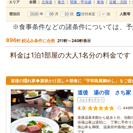
エリア
全国
｜
北海道
｜
東北
｜
関東・甲信越
｜
東海
｜
近畿・北陸
｜
年
月
日
日付未定
泊
宿泊日
人数等
※食事条件などの諸条件については、予
896
軒 絞込み条件に合致
211軒～240軒表示
料金は1泊1部屋の大人1名分の料金で
道後の隠れ家◆源泉かけ流し☆朝食に「宇和島風鯛めし」をご提
道後 湯の宿 さち家
フォトギャラリー
4.9
449
道後温泉本館から徒歩１分。当館の
浴場は夜は貸切に。 丁寧に手作り
海山幸を満喫。 温泉街中路地に静
です