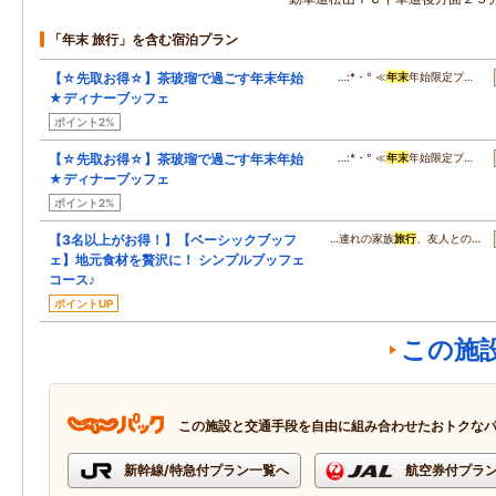
「年末 旅行」を含む宿泊プラン
【☆先取お得☆】茶玻瑠で過ごす年末年始
…:*・° ≪
年末
年始限定プ…
★ディナーブッフェ
ポイント2%
【☆先取お得☆】茶玻瑠で過ごす年末年始
…:*・° ≪
年末
年始限定プ…
★ディナーブッフェ
ポイント2%
【3名以上がお得！】【ベーシックブッフ
…連れの家族
旅行
、友人との…
ェ】地元食材を贅沢に！ シンプルブッフェ
コース♪
ポイントUP
この施
この施設と交通手段を自由に組み合わせたおトクな
新幹線/特急付プラン一覧へ
航空券付プラ