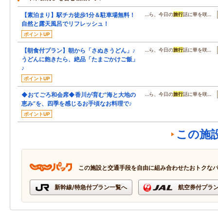
【素泊まり】駅チカ徒歩1分＆駐車場無料！
…ら、今日の
旅行
話に華を咲…
自然と露天風呂でリフレッシュ！
ポイントUP
【朝食付プラン】朝から「さぬきうどん」♪
…ら、今日の
旅行
話に華を咲…
うどんに飽きたら、絶品「たまごかけご飯」
♪
ポイントUP
◆おてごろ和会席◆香川が育む“海と大地の
…ら、今日の
旅行
話に華を咲…
恵み”を、四季を感じるお手頃なお料理で♪
ポイントUP
この施
この施設と交通手段を自由に組み合わせたおトクな
新幹線/特急付プラン一覧へ
航空券付プラ