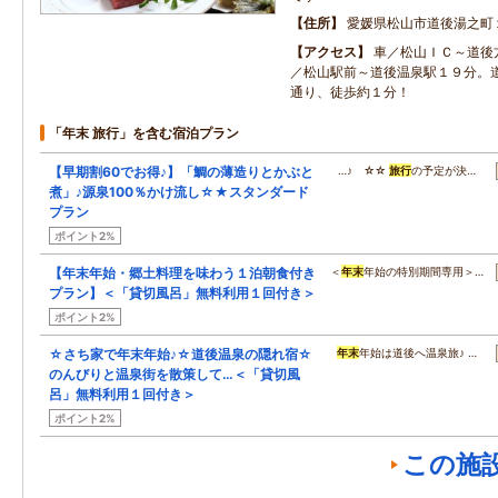
住所
愛媛県松山市道後湯之町
アクセス
車／松山ＩＣ～道後
／松山駅前～道後温泉駅１９分。
通り、徒歩約１分！
「年末 旅行」を含む宿泊プラン
【早期割60でお得♪】「鯛の薄造りとかぶと
…♪ ☆☆
旅行
の予定が決…
煮」♪源泉100％かけ流し☆★スタンダード
プラン
ポイント2%
【年末年始・郷土料理を味わう１泊朝食付き
＜
年末
年始の特別期間専用＞…
プラン】＜「貸切風呂」無料利用１回付き＞
ポイント2%
☆さち家で年末年始♪☆道後温泉の隠れ宿☆
年末
年始は道後へ温泉旅♪ …
のんびりと温泉街を散策して…＜「貸切風
呂」無料利用１回付き＞
ポイント2%
この施