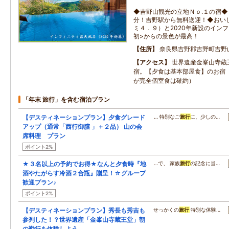
◆吉野山観光の立地Ｎｏ.１の宿
分！吉野駅から無料送迎！◆おい
ミ４．９）と2020年新設のイン
初>からの景色が最高！
住所
奈良県吉野郡吉野町吉野
アクセス
世界遺産金峯山寺蔵
宿。【夕食は基本部屋食】のお宿
が完全個室食は確約）
「年末 旅行」を含む宿泊プラン
【デスティネーションプラン】夕食グレード
… 特別なご
旅行
に、少しの…
アップ（通常「西行御膳 」＋２品） 山の会
席料理 プラン
ポイント2%
★３名以上の予約でお得★なんと夕食時『地
…で、 家族
旅行
の記念に当…
酒やたがらす冷酒２合瓶』贈呈！☆グループ
歓迎プラン♪
ポイント2%
【デスティネーションプラン】秀長も秀吉も
せっかくの
旅行
特別な体験…
参列した！？世界遺産「金峯山寺蔵王堂」朝
の勤行を体験しよう