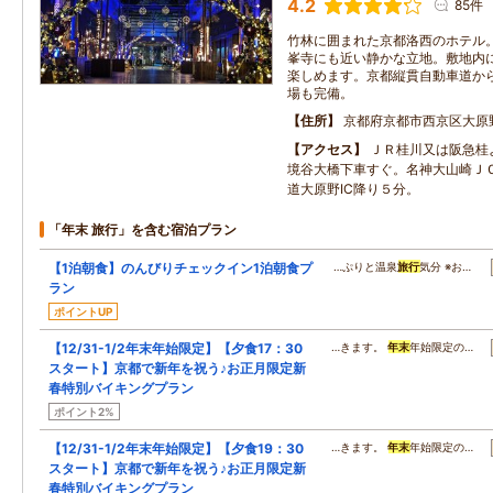
4.2
85件
竹林に囲まれた京都洛西のホテル
峯寺にも近い静かな立地。敷地内
楽しめます。京都縦貫自動車道か
場も完備。
住所
京都府京都市西京区大原
アクセス
ＪＲ桂川又は阪急桂
境谷大橋下車すぐ。名神大山崎Ｊ
道大原野IC降り５分。
「年末 旅行」を含む宿泊プラン
【1泊朝食】のんびりチェックイン1泊朝食プ
…ぷりと温泉
旅行
気分 ※お…
ラン
ポイントUP
【12/31-1/2年末年始限定】【夕食17：30
…きます。
年末
年始限定の…
スタート】京都で新年を祝う♪お正月限定新
春特別バイキングプラン
ポイント2%
【12/31-1/2年末年始限定】【夕食19：30
…きます。
年末
年始限定の…
スタート】京都で新年を祝う♪お正月限定新
春特別バイキングプラン