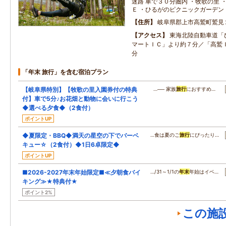
迷路 車で３０分圏内 ・牧歌の里 
Ｅ ・ひるがのピクニックガーデン
住所
岐阜県郡上市高鷲町鷲見
アクセス
東海北陸自動車道「
マートＩＣ」より約７分／「高鷲
分
「年末 旅行」を含む宿泊プラン
【岐阜県特別】【牧歌の里入園券付の特典
…── 家族
旅行
におすすめ…
付】車で5分♪お花畑と動物に会いに行こう
◆選べる夕食◆（2食付）
ポイントUP
◆夏限定・BBQ◆満天の星空の下でバーベ
…食は夏のご
旅行
にぴったり…
キュー☆（2食付）◆1日6卓限定◆
ポイントUP
■2026-2027年末年始限定■≪夕朝食バイ
…/31～1/1の
年末
年始はイベ…
キング≫★特典付★
ポイント2%
この施