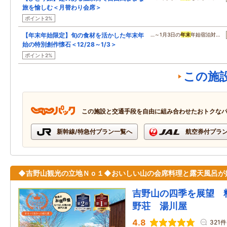
旅を愉しむ＜月替わり会席＞
ポイント2%
【年末年始限定】旬の食材を活かした年末年
…～1月3日の
年末
年始宿泊対…
始の特別創作懐石＜12/28～1/3＞
ポイント2%
この施
この施設と交通手段を自由に組み合わせたおトクな
新幹線/特急付プラン一覧へ
航空券付プラ
◆吉野山観光の立地Ｎｏ１◆おいしい山の会席料理と露天風呂が
吉野山の四季を展望 
野荘 湯川屋
4.8
321件