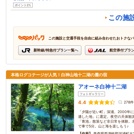
ポイント2%
この施
この施設と交通手段を自由に組み合わせたおトクな
新幹線/特急付プラン一覧へ
航空券付プラ
本格ログコテージが人気！白神山地十二湖の麓の宿
アオーネ白神十二湖
フォトギャラリー
4.4
278件
「夕陽が近い町」深浦。2000年
適した地」に選定。夜空の天体観
「青池」散策など非日常を体験。
で車で5分。山と海を楽しもう♪
住所
青森県西津軽郡深浦町大