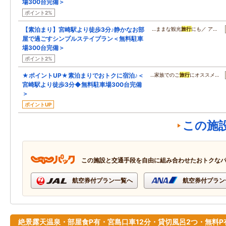
場300台完備＞
ポイント2%
【素泊まり】宮崎駅より徒歩3分♪静かなお部
…ままな観光
旅行
にも／ ア…
屋で過ごすシンプルステイプラン＜無料駐車
場300台完備＞
ポイント2%
★ポイントUP★素泊まりでおトクに宿泊♪＜
…家族でのご
旅行
にオススメ…
宮崎駅より徒歩3分◆無料駐車場300台完備
＞
ポイントUP
この施
この施設と交通手段を自由に組み合わせたおトクな
航空券付プラン一覧へ
航空券付プラン
絶景露天温泉・部屋食P有・宮島口車12分・貸切風呂2つ・無料P