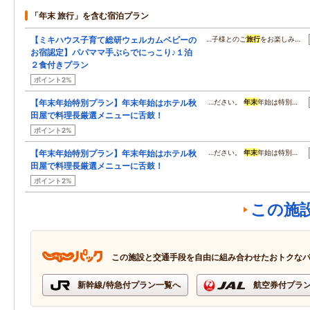
「年末 旅行」を含む宿泊プラン
【ミキハウス子育て総研ウェルカムベビーの
…子様とのご
旅行
をお楽しみ…
お宿認定】パパママ手ぶらでにっこり♪１泊
２食付きプラン
ポイント2%
【年末年始特別プラン】年末年始はホテル秋
…ださい。
年末
年始は特別…
田屋で料理長厳選メニューに舌鼓！
ポイント2%
【年末年始特別プラン】年末年始はホテル秋
…ださい。
年末
年始は特別…
田屋で料理長厳選メニューに舌鼓！
ポイント2%
この施
この施設と交通手段を自由に組み合わせたおトクな
新幹線/特急付プラン一覧へ
航空券付プラ