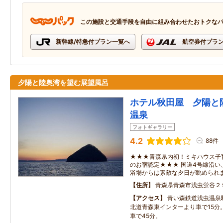
この施設と交通手段を自由に組み合わせたおトクな
新幹線/特急付プラン一覧へ
航空券付プラ
夕陽と陸奥湾を望む展望風呂
ホテル秋田屋 夕陽と
温泉
フォトギャラリー
4.2
88件
★★★青森県内初！ミキハウス子
のお宿認定★★★ 国道4号線沿い
浴場からは素敵な夕日が眺められます
住所
青森県青森市浅虫蛍谷２
アクセス
青い森鉄道浅虫温泉
北道青森東インターより車で15分
車で45分。