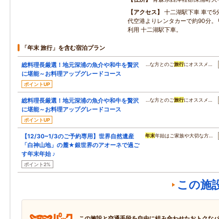
アクセス
十二湖駅下車 車で
代空港よりレンタカーで約90分。
利用 十二湖駅下車。
「年末 旅行」を含む宿泊プラン
総料理長厳選！地元深浦の魚介や和牛を贅沢
…な方とのご
旅行
にオススメ…
に堪能～お料理アップグレードコース
ポイントUP
総料理長厳選！地元深浦の魚介や和牛を贅沢
…な方とのご
旅行
にオススメ…
に堪能～お料理アップグレードコース
ポイントUP
【12/30~1/3のご予約専用】世界自然遺産
年末
年始はご家族や大切な方…
「白神山地」の麓★銀世界のアオーネで過ご
す年末年始 ♪
ポイント2%
この施
この施設と交通手段を自由に組み合わせたおトクな