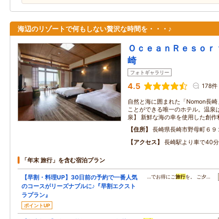
海辺のリゾートで何もしない贅沢な時間を・・・♪
ＯｃｅａｎＲｅｓｏｒ
崎
フォトギャラリー
4.5
178件
自然と海に囲まれた「Nomon長
ことができる唯一のホテル。温泉
泉】 新鮮な海の幸を使用した創作
住所
長崎県長崎市野母町６９
アクセス
長崎駅より車で40分
「年末 旅行」を含む宿泊プラン
【早割・料理UP】30日前の予約で一番人気
…でお得にご
旅行
を。 ご夕…
のコースがリーズナブルに♪『早割エクスト
ラプラン』
ポイントUP