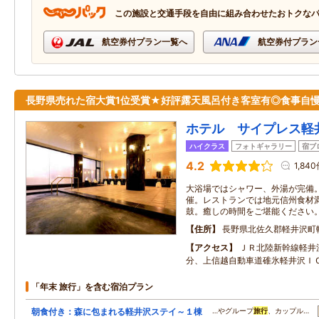
この施設と交通手段を自由に組み合わせたおトクな
航空券付プラン一覧へ
航空券付プラン
長野県売れた宿大賞1位受賞★好評露天風呂付き客室有◎食事自
ホテル サイプレス軽
ハイクラス
フォトギャラリー
宿ブ
4.2
1,84
大浴場ではシャワー、外湯が完備
催。レストランでは地元信州食材
鼓。癒しの時間をご堪能ください
住所
長野県北佐久郡軽井沢町軽
アクセス
ＪＲ北陸新幹線軽井
分、上信越自動車道碓氷軽井沢ＩＣ
「年末 旅行」を含む宿泊プラン
朝食付き：森に包まれる軽井沢ステイ～１棟
…やグループ
旅行
、カップル…