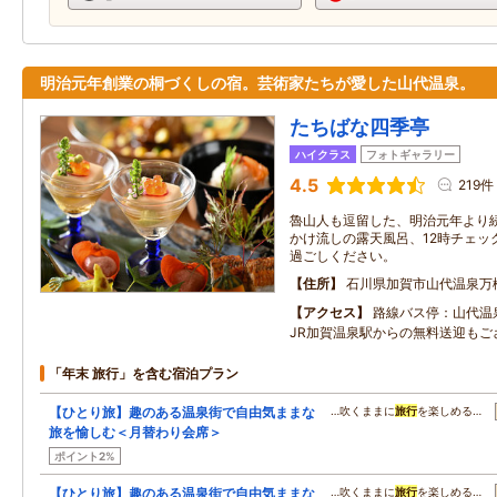
明治元年創業の桐づくしの宿。芸術家たちが愛した山代温泉。
たちばな四季亭
ハイクラス
フォトギャラリー
4.5
219件
魯山人も逗留した、明治元年より
かけ流しの露天風呂、12時チェッ
過ごしください。
住所
石川県加賀市山代温泉万
アクセス
路線バス停：山代温
JR加賀温泉駅からの無料送迎もご
「年末 旅行」を含む宿泊プラン
【ひとり旅】趣のある温泉街で自由気ままな
…吹くままに
旅行
を楽しめる…
旅を愉しむ＜月替わり会席＞
ポイント2%
【ひとり旅】趣のある温泉街で自由気ままな
…吹くままに
旅行
を楽しめる…