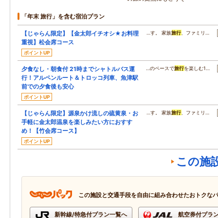
「年末 旅行」を含む宿泊プラン
【じゃらん限定】【金太郎イチオシ★お料理
…す。 家族
旅行
、ファミリ…
重視】松会席コース
ポイントUP
夕食なし・朝食付 21時までシャトルバス運
…のペースで
旅行
を楽しむ1…
行！アルペンルート＆トロッコ列車、魚津駅
前での夕食後も安心
ポイントUP
【じゃらん限定】源泉かけ流しの硫黄泉・お
…す。 家族
旅行
、ファミリ…
手軽に金太郎温泉を楽しみたい方におすす
め！【竹会席コース】
ポイントUP
この施
この施設と交通手段を自由に組み合わせたおトクな
新幹線/特急付プラン一覧へ
航空券付プラ