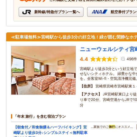
新幹線/特急付プラン一覧へ
航空券付プラン
≪駐車場無料≫宮崎駅から徒歩3分の好立地！緑が囲む閑静なホ
ニューウェルシティ宮
4.4
496件
宮崎駅より徒歩3分という好立地
せないシティホテル。 緑豊かな中
を。全客室Wi-fi・空気清浄機完備
住所
宮崎県宮崎市宮崎駅東１
アクセス
JR宮崎駅東口より徒
り車で20分、宮崎空港からJRで1
分
「年末 旅行」を含む宿泊プラン
【朝食付／和食御膳＆ハーフバイキング】宮
…家族でのご
旅行
にオススメ…
崎駅より徒歩3分♪シンプルステイ＜無料駐車