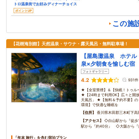
トロ温泉街でお好みディナーチョイス
ポイントUP
この施
【花樹海別館】天然温泉・サウナ・露天風呂・無料駐車場！
【屋島灘温泉 ホテル
泉×夕朝食を愉しむ宿
フォトギャラリー
4.2
931件
★【全室禁煙】＆【快眠！トゥル
★【24時まで利用OK】広々と開
天風呂」 ★【無料＆予約不要】の
環境】で快適な睡眠を
住所
香川県木田郡三木町下高
アクセス
◇白山駅から『徒歩
駅から『約40分』 ◇大阪から『
「年末 旅行」を含む宿泊プラン