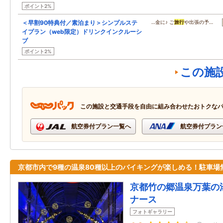
ポイント2%
＜早割90特典付／素泊まり＞シンプルステ
…金に♪ ご
旅行
や出張の予…
イプラン（web限定）ドリンクインクルーシ
ブ
ポイント2%
この施
この施設と交通手段を自由に組み合わせたおトクな
航空券付プラン一覧へ
航空券付プラン
京都市内で9種の温泉80種以上のバイキングが楽しめる！駐車場
京都竹の郷温泉万葉の
ナース
フォトギャラリー