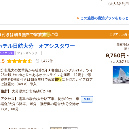
(大人2名利用
この施設の宿泊プランをもっと
食付きは朝食無料で家族
旅行
に◎
エリア：
大分 
最安料金(
ホテル日航大分 オアシスタワー
(目
ハイクラス
フォトギャラリー
9,750円
.5
1,472件
(大人2名利
大分市最大の繁華街から徒歩2分★客室はシングル21㎡、ツイ
ン25㎡以上のゆとりのあるホテルライフを満喫！12歳まで添
い寝無料&朝食付きは朝食無料で家族
旅行
にも◎スカイフロア
には話題の〈ReFa〉導入
住所
大分県大分市高砂町2-48
アクセス
電車の場合/大分駅下車。徒歩10分 車
MAP
の場合/大分IC降車。15分 飛行機の場合/大分空港か
らバス。60分