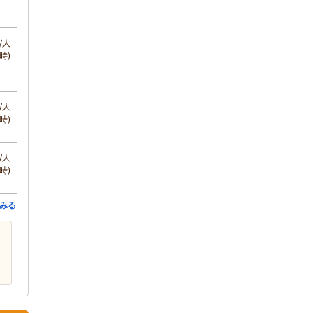
/人
時)
/人
時)
/人
時)
みる