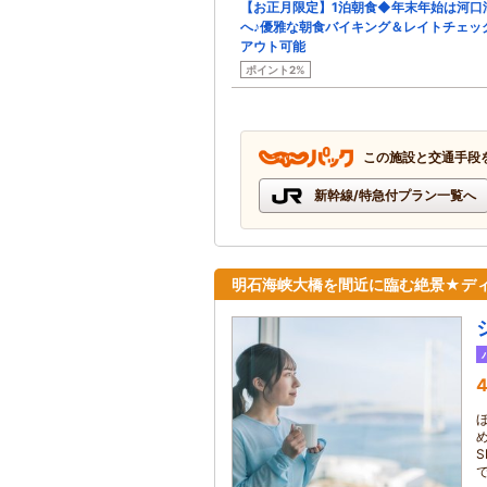
【お正月限定】1泊朝食◆年末年始は河口
へ♪優雅な朝食バイキング＆レイトチェッ
アウト可能
ポイント2%
この施設と交通手段
新幹線/特急付プラン一覧へ
明石海峡大橋を間近に臨む絶景★デ
4