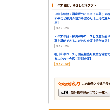
「年末 旅行」を含む宿泊プラン
＜年末年始＞国産鰻のミニセイロ蒸しや
和牛など柳川の魅力を詰めた【土地の恵
席】
ポイント2%
＜年末年始＞柳川和牛ロースと国産相盛
重を堪能できるこだわり会席【特別会席
ポイント2%
柳川和牛ロースと国産相盛り鰻重を堪能
るこだわり会席【特別会席】
ポイントUP
この施設と交通手段
新幹線/特急付プラン一覧へ