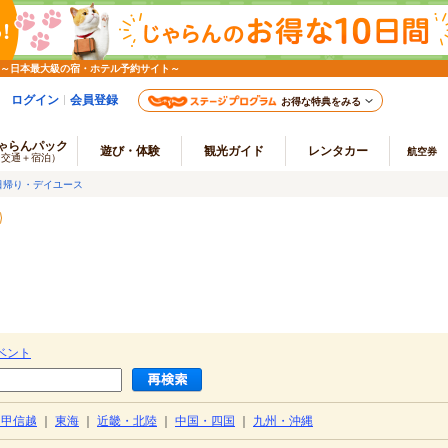
 ～日本最大級の宿・ホテル予約サイト～
ログイン
会員登録
お得な特典をみる
ゃらんパック
遊び・体験
観光ガイド
レンタカー
航空券
（交通＋宿泊）
日帰り・デイユース
ベント
・甲信越
｜
東海
｜
近畿・北陸
｜
中国・四国
｜
九州・沖縄