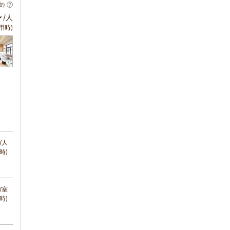
安)
～
/人
用時)
/人
時)
/室
時)