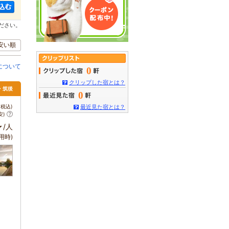
ださい。
安い順
について
0
クリップした宿とは？
・筑後
0
税込)
最近見た宿とは？
安)
～
/人
用時)