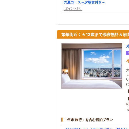
の夏コース～夕朝食付き～
ポイント2%
繁華街近く★12歳まで添寝無料＆朝
4
「年末 旅行」を含む宿泊プラン