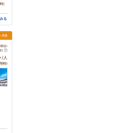
時)
みる
> 大分
税込)
安)
～
/人
用時)