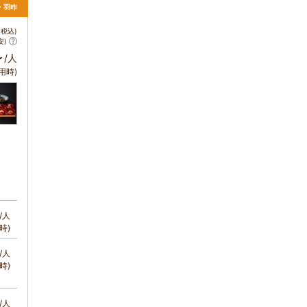
沢・羽咋
税込)
安)
～
/人
用時)
/人
時)
/人
時)
/人