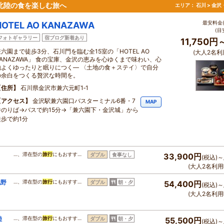
で北陸の食を楽しむ旅へ
エリア：
石川 > 金
最安料金(
HOTEL AO KANAZAWA
(目
フォトギャラリー
宿ブログ新着あり
11,750円
兼六園まで徒歩3分、石川門を臨む全15室の「HOTEL AO
(大人2名利
KANAZAWA」 食の宝庫、金沢の恵みを心ゆくまで味わい、心
地よくゆったりと眠りにつく― 〈土地の食＋ステイ〉で自分
の余白をつくる贅沢な時間を。
住所
石川県金沢市兼六元町1‐1
アクセス
金沢駅兼六園口バスターミナル6番・7
MAP
番のりば→バスで約15分→「兼六園下・金沢城」から
徒歩で約1分
…、滞在型の
旅行
にもおすす…
ダブル
食事なし
33,900円
(税込)～
(大人2名利用
地野
…、滞在型の
旅行
にもおすす…
ダブル
朝・夕
54,400円
(税込)～
(大人2名利用
陸
…、滞在型の
旅行
にもおすす…
ダブル
朝・夕
55,500円
(税込)～