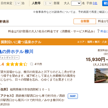
日付未定
泊
部屋
大人
名 子供
0名
人数等
※食事条件などの諸条件については、予約画面で再度ご確認く
合致順
料金が
0軒表示
料金は1泊1部屋の大人1名分の料金です（消費税・サービス料込み）
料金
、掘割沿いに建つ温泉ホテル
エリア：
福岡 > 柳川・八女
最安料金(
亀の井ホテル 柳川
(目
フォトギャラリー
15,930円
.4
411件
(大人2名利
展望大浴場からは、柳川の街並みと川下りのどんこ舟が行き
交う様子を望めます。城下町として栄えた水郷柳川の風情を
感じながら、日々の喧騒を忘れ、心ゆくまでお寛ぎくださ
い。
住所
福岡県柳川市弥四郎町１０－１
アクセス
西鉄柳川駅西口から車で約15分／西鉄
MAP
柳川駅西口から堀川バスで約15分／みやま柳川ICか
ら約20分