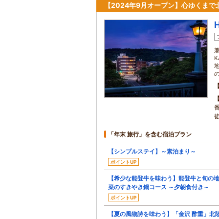
【2024年9月オープン】心ゆくま
「年末 旅行」を含む宿泊プラン
【シンプルステイ】～素泊まり～
ポイントUP
【希少な能登牛を味わう】能登牛と旬の
菜のすきやき鍋コース ～夕朝食付き～
ポイントUP
【夏の風物詩を味わう】「金沢 酢重」北