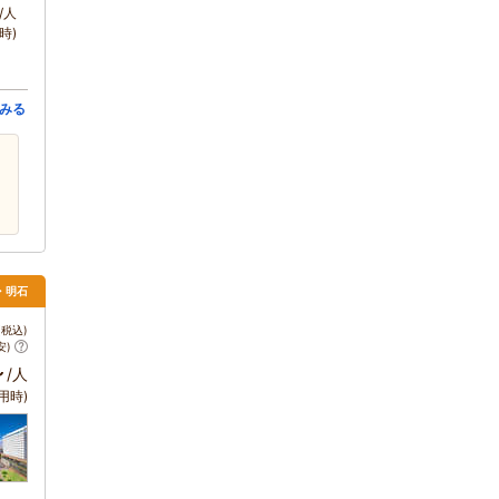
/人
時)
みる
・明石
税込)
安)
～
/人
用時)