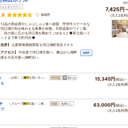
(目
フォトギャラリー
7,425円
.6
868件
(大人2名利
全12品の和会席やしゃぶしゃぶ食べ放題、甲州牛ステーキな
ど河口湖の旬を味わえる食事が自慢。天然温泉やワイン風
呂、目の前に広がる河口湖を眺めてごゆるりと◆富士急ハイ
ランドまで車で約15分◆
住所
山梨県南都留郡富士河口湖町長浜３９５
アクセス
中央道で河口湖方面へ。勝山から湖畔
MAP
道路を大石方面へ湖畔沿い。
ト
…お得／ ご
旅行
を思い立っ…
和洋室
朝のみ
15,345円
(税込)～
にも
(大人2名利用
予
＼グループ
旅行
応援／ ご家…
和室
食事なし
63,000円
(税込)～
ープ
(大人2名利用