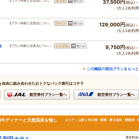
【プラン内容と注意点につい…
ダブル
朝のみ
37,500円
(税込)～
(大人2名利用
【プラン内容と注意点につい…
ツイン
朝のみ
129,000円
(税込)～
(大人2名利用
朝
【プラン内容と注意点につい…
シングル
朝のみ
9,750円
(税込)～
(大人2名利用
この施設の宿泊プランをもっと
を自由に組み合わせたおトクなパック旅行はコチラ
航空券付プラン一覧へ
航空券付プラン一覧へ
州牛ディナーと天然温泉を愉し
エリア：
山梨 > 河口湖・西湖・富士吉田・精進湖・
最安料金(
足和田ホテル