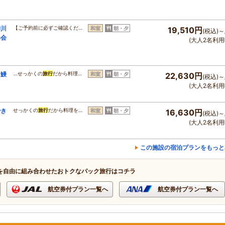
柳川
【ご予約前に必ずご確認くだ…
和室
朝・夕
19,510円
(税込)～
み会
(大人2名利用
り鰻
…せっかくの
旅行
だから料理…
和室
朝・夕
22,630円
(税込)～
】
(大人2名利用
でき
せっかくの
旅行
だから料理を…
和室
朝・夕
16,630円
(税込)～
(大人2名利用
この施設の宿泊プランをもっと
を自由に組み合わせたおトクなパック旅行はコチラ
航空券付プラン一覧へ
航空券付プラン一覧へ