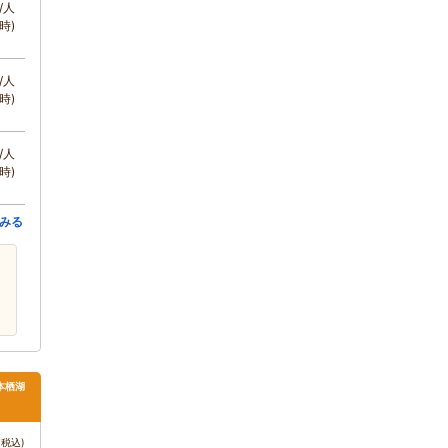
/人
時)
/人
時)
/人
時)
みる
本栖湖
税込)