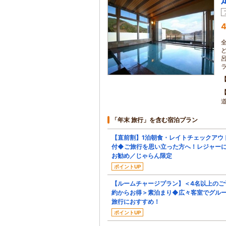
4
「年末 旅行」を含む宿泊プラン
【直前割】1泊朝食・レイトチェックアウ
付◆ご旅行を思い立った方へ！レジャー
お勧め／じゃらん限定
ポイントUP
【ルームチャージプラン】＜4名以上のご
約からお得＞素泊まり◆広々客室でグル
旅行におすすめ！
ポイントUP