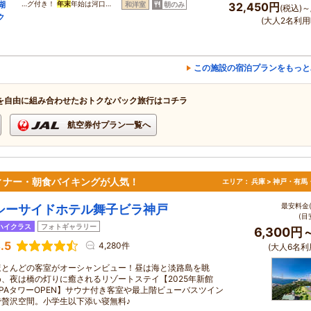
湖
…グ付き！
年末
年始は河口…
和洋室
朝のみ
32,450円
(税込)～
ク
(大人2名利用
この施設の宿泊プランをもっと
を自由に組み合わせたおトクなパック旅行はコチラ
航空券付プラン一覧へ
ィナー・朝食バイキングが人気！
エリア：
兵庫 > 神戸・有馬
最安料金(
シーサイドホテル舞子ビラ神戸
(目
ハイクラス
フォトギャラリー
6,300円
.5
4,280件
(大人6名利
ほとんどの客室がオーシャンビュー！昼は海と淡路島を眺
め、夜は橋の灯りに癒されるリゾートステイ【2025年新館
SPAタワーOPEN】サウナ付き客室や最上階ビューバスツイン
で贅沢空間。小学生以下添い寝無料♪