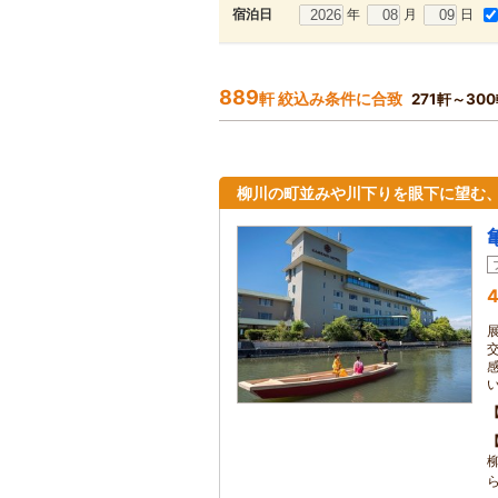
年
月
日
宿泊日
889
軒 絞込み条件に合致
271軒～30
柳川の町並みや川下りを眼下に望む
4