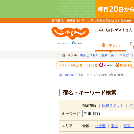
国内旅行・海外旅行や宿・ホテルの宿泊予約はじゃらんnet
こんにちは♪ゲストさん
じ
宿・ホテル
宿・ホテル
出張ビジネス
温泉・露天
高級宿
ポイントがたまる・つかえる
宿・ホテル
> 宿名・キーワード検索（
年末 旅行
）
宿名・キーワード検索
宿泊施設
｜
観光スポット
｜
イ
キーワード
エリア
全国
｜
北海道
｜
東北
｜
関東