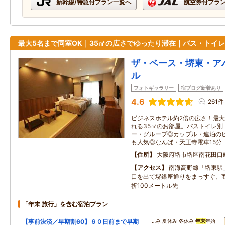
新幹線/特急付プラン一覧へ
航空券付プラ
最大5名まで同室OK｜35㎡の広さでゆったり滞在｜バス・トイレ
ザ・ベース・堺東・ア
ル
フォトギャラリー
宿ブログ新着あり
4.6
261件
ビジネスホテル約2倍の広さ！最大
れる35㎡のお部屋。バストイレ別
ー・グループ◎カップル・連泊の
も人気◎なんば・天王寺電車15分
住所
大阪府堺市堺区南花田口
アクセス
南海高野線「堺東駅
口を出て堺銀座通りをまっすぐ、
折100メートル先
「年末 旅行」を含む宿泊プラン
【事前決済／早期割60】６０日前まで早期
…み 夏休み 冬休み
年末
年始