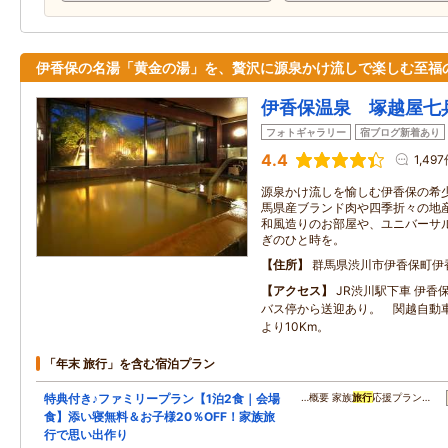
伊香保の名湯「黄金の湯」を、贅沢に源泉かけ流しで楽しむ至福
伊香保温泉 塚越屋七
フォトギャラリー
宿ブログ新着あり
4.4
1,49
源泉かけ流しを愉しむ伊香保の希
馬県産ブランド肉や四季折々の地
和風造りのお部屋や、ユニバーサ
ぎのひと時を。
住所
群馬県渋川市伊香保町伊
アクセス
JR渋川駅下車 伊香
バス停から送迎あり。 関越自動車
より10Km。
「年末 旅行」を含む宿泊プラン
特典付き♪ファミリープラン【1泊2食｜会場
…概要 家族
旅行
応援プラン…
食】添い寝無料＆お子様20％OFF！家族旅
行で思い出作り