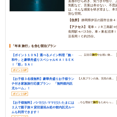
直感やひらめき、気づきや悟り、
気配など、言葉は表せない、不思
は、そんな感覚を研ぎ澄まし、本
別な空間。
住所
静岡県伊豆の国市古奈４
アクセス
電車＞ＪＲ三島駅→
長岡駅→バス5分。車＞東名沼津
豆長岡ＩＣ約25分。
「年末 旅行」を含む宿泊プラン
【ポイント１０％】選べるメイン料理「鮑・
…。 記念日
旅行
やお祝い旅…
和牛」と豪華舟盛りスペシャルＫＡＩＳＥＫ
Ｉ「彩」ＳＡＩ
ポイントUP
【お子様３名様無料】豪華舟盛りお子様ラン
【人気プランの為、完売の表…
チ付き家族旅行応援プラン♪ 「無料館内託
児ルーム」！
ポイントUP
【お子様無料】パパだけ♪ママだけ♪たまには
…ろな理由で
旅行
をためらっ…
２人で親子旅☆貸切湯浴み処や館内託児ルー
ムも利用できます！