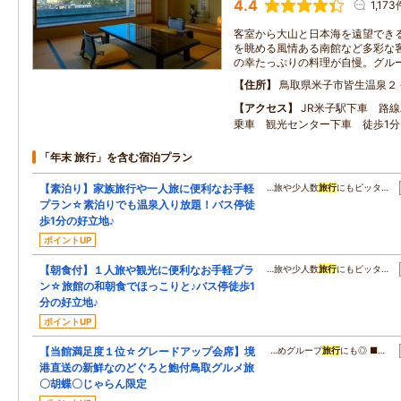
4.4
1,173
客室から大山と日本海を遠望でき
を眺める風情ある南館など多彩な
の幸たっぷりの料理が自慢。グル
住所
鳥取県米子市皆生温泉２
アクセス
JR米子駅下車 路
乗車 観光センター下車 徒歩1分
「年末 旅行」を含む宿泊プラン
【素泊り】家族旅行や一人旅に便利なお手軽
…旅や少人数
旅行
にもピッタ…
プラン☆素泊りでも温泉入り放題！バス停徒
歩1分の好立地♪
ポイントUP
【朝食付】１人旅や観光に便利なお手軽プラ
…旅や少人数
旅行
にもピッタ…
ン☆旅館の和朝食でほっこりと♪バス停徒歩1
分の好立地♪
ポイントUP
【当館満足度１位☆グレードアップ会席】境
…めグループ
旅行
にも◎ ■…
港直送の新鮮なのどぐろと鮑付鳥取グルメ旅
〇胡蝶〇じゃらん限定