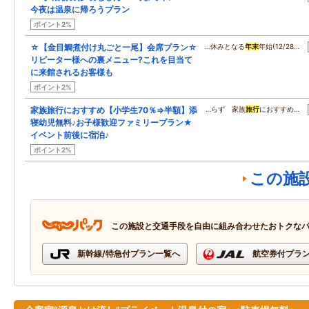
今夜は温泉に帰ろうプラン
ポイント2%
☆【金目鯛煮付け丸ごと一尾】会席プラン☆
…休みとなる
年末
年始(12/28…
リピーター様への裏メニュー?これを目当て
に来館されるお客様も
ポイント2%
家族旅行におすすめ【小学生70％⇒半額】添
…らず 家族
旅行
におすすめ…
寝幼児無料♪お子様歓迎ファミリープラン★
イベント前後に宿泊♪
ポイント2%
この施
この施設と交通手段を自由に組み合わせたおトクな
新幹線/特急付プラン一覧へ
航空券付プラ