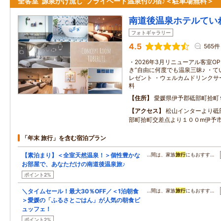
全客室“源泉かけ流し”プライベート温泉付の宿♪＜駐車場無料＞
南道後温泉ホテルてい
フォトギャラリー
4.5
565件
・2026年3月リニューアル客室OP
き”自由に何度でも温泉三昧♪ ・
レゼント ・ウェルカムドリンクサ
料
住所
愛媛県伊予郡砥部町拾町
アクセス
松山インターより砥
部町拾町交差点より１００m伊予
「年末 旅行」を含む宿泊プラン
【素泊まり】＜全室天然温泉！＞個性豊かな
…間は、家族
旅行
にもおすす…
お部屋で、あなただけの南道後温泉旅♪
ポイント2%
＼タイムセール！最大30％OFF／＜1泊朝食
…間は、家族
旅行
にもおすす…
＞愛媛の「ふるさとごはん」が人気の朝食ビ
ュッフェ！
ポイント2%