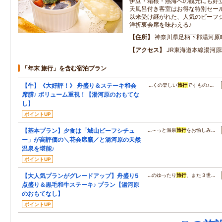
伊豆・箱根・熱海への観光にも好
天風呂付き客室はお得な特別セー
以来受け継がれた、人気のビーフ
洋折衷会席を味わえる♪
住所
神奈川県足柄下郡湯河原町
アクセス
JR東海道本線湯河
「年末 旅行」を含む宿泊プラン
【牛】《大好評！》 舟盛り＆ステーキ和会
…くの楽しい
旅行
ですもの♪…
席膳♪ ボリューム重視！【湯河原のおもてな
し】
ポイントUP
【基本プラン】夕食は「城山ビーフシチュ
…～っと温泉
旅行
をお愉しみ…
ー」が高評価の＼花会席膳／と湯河原の天然
温泉を堪能♪
ポイントUP
【大人気プランがグレードアップ】舟盛り5
…のゆったり
旅行
、また３世…
点盛り＆黒毛和牛ステーキ♪ プラン【湯河原
のおもてなし】
ポイントUP