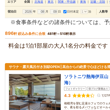
エリア
全国
｜
北海道
｜
東北
｜
関東・甲信越
｜
東海
｜
近畿・北陸
｜
年
月
日
日付未定
泊
宿泊日
人数等
※食事条件などの諸条件については、予
896
軒 絞込み条件に合致
481軒～510軒表示
料金は1泊1部屋の大人1名分の料金で
サウナ・露天風呂付き別邸OPEN | 高台からの絶景で心ほどける
ソラトニワ熱海伊豆山
海）
フォトギャラリー
宿ブログ新着あり
4.3
1,127
相模湾を望む足湯カフェでのウェ
や、夜を彩る〆パフェなどオールイ