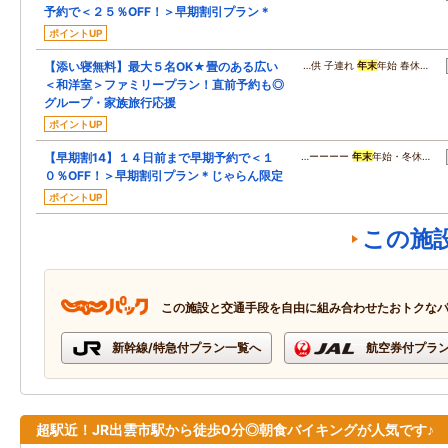
予約で＜２５％OFF！＞早期割引プラン＊
ポイントUP
【添い寝無料】最大５名OK★畳のある広い
…供 子連れ
年末
年始 春休…
＜和洋室＞ファミリープラン！直前予約も◎
グループ・家族旅行応援
ポイントUP
【早期割14】１４日前まで早期予約で＜１
…ーーーー
年末
年始・冬休…
０％OFF！＞早期割引プラン＊じゃらん限定
ポイントUP
この施
この施設と交通手段を自由に組み合わせたおトクな
新幹線/特急付プラン一覧へ
航空券付プラ
超駅近！JR出雲市駅から徒歩0分◎朝食バイキングが人気です♪