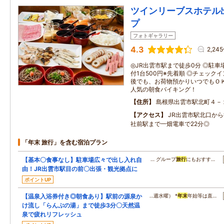
ツインリーブスホテル
プ
フォトギャラリー
4.3
2,24
◎JR出雲市駅まで徒歩0分 ◎駐
付1台500円※先着順 ◎チェック
後でも、お荷物預かりいつでもＯＫ
人気の朝食バイキング！
住所
島根県出雲市駅北町４－
アクセス
JR出雲市駅北口から
社前駅まで一畑電車で22分◎
「年末 旅行」を含む宿泊プラン
【基本〇食事なし】駐車場広々で出し入れ自
… グループ
旅行
にもおすす…
由！JR出雲市駅目の前〇出張・観光拠点に
ポイントUP
【温泉入浴券付き◎朝食あり】駅前の源泉か
…週水曜） *
年末
年始等は直…
け流し「らんぷの湯」まで徒歩3分〇天然温
泉で疲れリフレッシュ