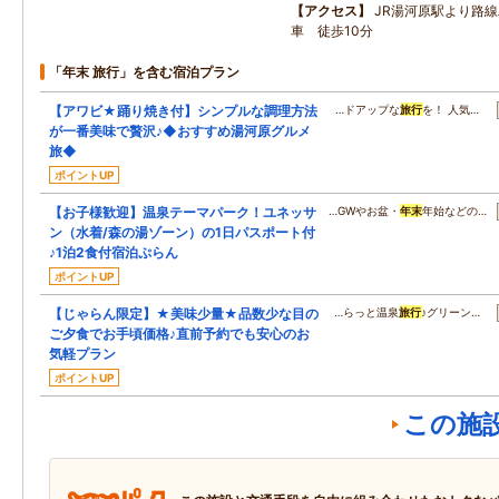
アクセス
JR湯河原駅より路
車 徒歩10分
「年末 旅行」を含む宿泊プラン
【アワビ★踊り焼き付】シンプルな調理方法
…ドアップな
旅行
を！ 人気…
が一番美味で贅沢♪◆おすすめ湯河原グルメ
旅◆
ポイントUP
【お子様歓迎】温泉テーマパーク！ユネッサ
…GWやお盆・
年末
年始などの…
ン（水着/森の湯ゾーン）の1日パスポート付
♪1泊2食付宿泊ぷらん
ポイントUP
【じゃらん限定】★美味少量★品数少な目の
…らっと温泉
旅行
♪グリーン…
ご夕食でお手頃価格♪直前予約でも安心のお
気軽プラン
ポイントUP
この施