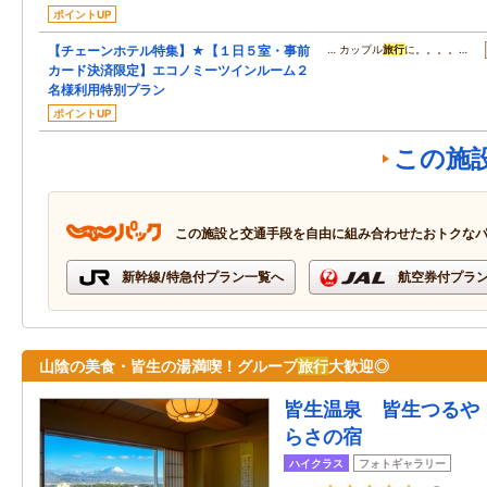
ポイントUP
【チェーンホテル特集】★【１日５室・事前
… カップル
旅行
に。。。。…
カード決済限定】エコノミーツインルーム２
名様利用特別プラン
ポイントUP
この施
この施設と交通手段を自由に組み合わせたおトクな
新幹線/特急付プラン一覧へ
航空券付プラ
山陰の美食・皆生の湯満喫！グループ
旅行
大歓迎◎
皆生温泉 皆生つるや
らさの宿
ハイクラス
フォトギャラリー