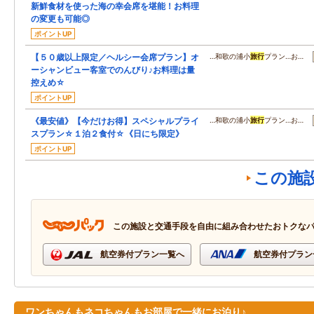
新鮮食材を使った海の幸会席を堪能！お料理
の変更も可能◎
ポイントUP
【５０歳以上限定／ヘルシー会席プラン】オ
…和歌の浦小
旅行
プラン…お…
ーシャンビュー客室でのんびり♪お料理は量
控えめ☆
ポイントUP
《最安値》【今だけお得】スペシャルプライ
…和歌の浦小
旅行
プラン…お…
スプラン☆１泊２食付☆《日にち限定》
ポイントUP
この施
この施設と交通手段を自由に組み合わせたおトクな
航空券付プラン一覧へ
航空券付プラン
ワンちゃんもネコちゃんもお部屋で一緒にお泊り♪