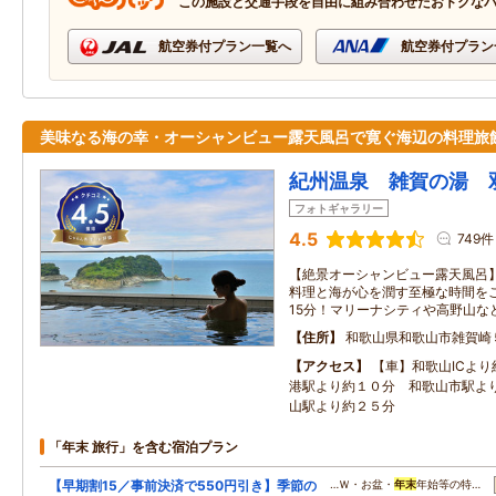
この施設と交通手段を自由に組み合わせたおトクな
航空券付プラン一覧へ
航空券付プラン
美味なる海の幸・オーシャンビュー露天風呂で寛ぐ海辺の料理旅
紀州温泉 雑賀の湯 
フォトギャラリー
4.5
749件
【絶景オーシャンビュー露天風呂
料理と海が心を潤す至極な時間を
15分！マリーナシティや高野山な
住所
和歌山県和歌山市雑賀崎
アクセス
【車】和歌山ICよ
港駅より約１０分 和歌山市駅よ
山駅より約２５分
「年末 旅行」を含む宿泊プラン
【早期割15／事前決済で550円引き】季節の
…Ｗ・お盆・
年末
年始等の特…