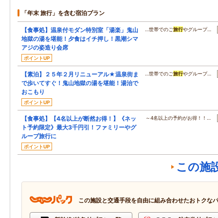
「年末 旅行」を含む宿泊プラン
【食事処】温泉付モダン特別室「湯楽」鬼山
…世帯でのご
旅行
やグループ…
地獄の湯を堪能！夕食はイチ押し！黒潮シマ
アジの姿造り会席
ポイントUP
【素泊】２５年２月リニューアル★温泉街ま
…世帯でのご
旅行
やグループ…
で歩いてすぐ！鬼山地獄の湯を堪能！湯治で
おこもり
ポイントUP
【食事処】【4名以上が断然お得！】《ネッ
～4名以上の予約がお得！！…
ト予約限定》最大3千円引！ファミリーやグ
ループ旅行に
ポイントUP
この施
この施設と交通手段を自由に組み合わせたおトクな