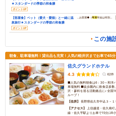
★スタンダードの季節の和食膳
ポイントUP
【部屋食】ペット（愛犬・愛猫）と一緒に温
…お部屋●（
年末
年始は特別…
泉旅行★スタンダードの季節の和食膳
ポイントUP
この施
朝食、駐車場無料！貸出品も充実！人気の軽井沢までお車で45分
佐久グランドホテル
4.3
62件
■人気の無料朝食は6：30～和洋
車場無料 ■徒歩圏内に飲食店多数
沢・蓼科を巡る活動拠点に♪ 全国1
ループ！
住所
長野県佐久市中込３－１
アクセス
上信越道・佐久南IC
線・佐久平駅よりお車で15分/JR