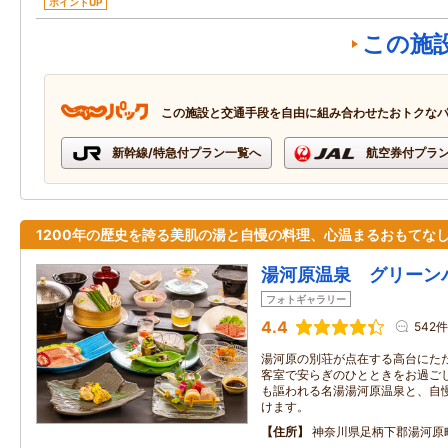
ポイントUP
この施
この施設と交通手段を自由に組み合わせたおトクな
新幹線/特急付プラン一覧へ
航空券付プラ
1200年の歴史を誇る美肌の湯と自慢の料理、心温まるおもてな
湯河原温泉 グリーン
フォトギャラリー
4.4
542件
湯河原の別荘が点在する高台にた
客室で安らぎのひとときをお過ごし
も謳われる名湯湯河原温泉と、自
けます。
住所
神奈川県足柄下郡湯河原