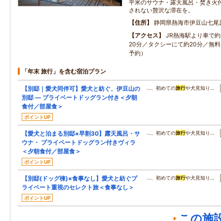
平米のサウナ・露天風呂・焚き火
されない贅沢な滞在を。
住所
静岡県熱海市伊豆山七尾
アクセス
JR熱海駅より車で約
20分／タクシーにて約20分／無
予約）
「年末 旅行」を含む宿泊プラン
【別邸｜愛犬同伴可】愛犬と紡ぐ、伊豆山の
…、初めての
旅行
や犬見知り…
別邸 ― プライベートドッグラン付き＜夕朝
食付／部屋食＞
ポイントUP
【愛犬と泊まる別邸×早割30】露天風呂・サ
…、初めての
旅行
や犬見知り…
ウナ・ プライベートドッグラン付きヴィラ
＜夕朝食付／部屋食＞
ポイントUP
【別邸(ドッグ棟)×食事なし】愛犬と紡ぐプ
…、初めての
旅行
や犬見知り…
ライベート重視のセレクト旅＜食事なし＞
ポイントUP
この施