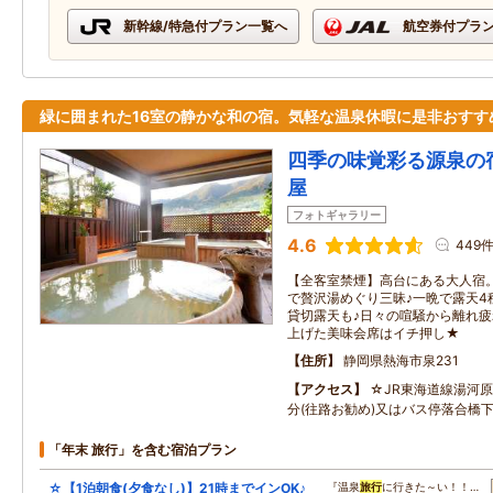
新幹線/特急付プラン一覧へ
航空券付プラ
緑に囲まれた16室の静かな和の宿。気軽な温泉休暇に是非おすす
四季の味覚彩る源泉の
屋
フォトギャラリー
4.6
449
【全客室禁煙】高台にある大人宿
で贅沢湯めぐり三昧♪一晩で露天4
貸切露天も♪日々の喧騒から離れ疲
上げた美味会席はイチ押し★
住所
静岡県熱海市泉231
アクセス
☆JR東海道線湯河
分(往路お勧め)又はバス停落合橋
「年末 旅行」を含む宿泊プラン
☆【1泊朝食(夕食なし)】21時までインOK♪
『温泉
旅行
に行きた～い！！…