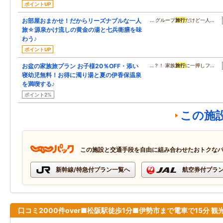
ポイントUP
お部屋おまかせ！だからリーズナブルな一人
… グループ
旅行
だけど一人…
旅☆源泉かけ流しの黄金の湯と七兵衛膳を味
わう♪
ポイントUP
お盆の家族旅プラン お子様20％OFF・添い
…？！ 家族
旅行
に一押しフ…
寝幼児無料！お得に濁り湯と夏の伊香保温泉
を満喫する♪
ポイント2%
この施
この施設と交通手段を自由に組み合わせたおトクな
新幹線/特急付プラン一覧へ
航空券付プラ
口コミ2000件over■松阪駅徒歩1分■伊勢市まで電車で15分 観