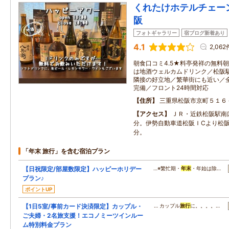
くれたけホテルチェー
阪
フォトギャラリー
宿ブログ新着あり
4.1
2,062
朝食口コミ4.5★料亭発祥の無料朝
は地酒ウェルカムドリンク／松阪
隣接の好立地／繁華街にも近い／全室
完備／フロント24時間対応
住所
三重県松阪市京町５１６
アクセス
ＪＲ・近鉄松阪駅南
分。伊勢自動車道松阪ＩCより松
分。
「年末 旅行」を含む宿泊プラン
【日祝限定/部屋数限定】ハッピーホリデー
…※繁忙期・
年末
・年始は除…
プラン♪
ポイントUP
【1日5室/事前カード決済限定】カップル・
… カップル
旅行
に。。。。…
ご夫婦・2名旅支援！エコノミーツインルー
ム特別料金プラン