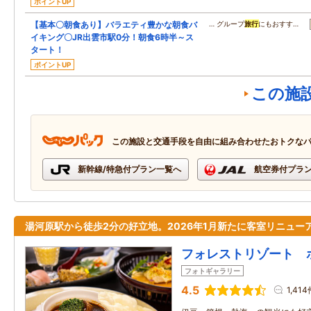
ポイントUP
【基本〇朝食あり】バラエティ豊かな朝食バ
… グループ
旅行
にもおすす…
イキング〇JR出雲市駅0分！朝食6時半～ス
タート！
ポイントUP
この施
この施設と交通手段を自由に組み合わせたおトクな
新幹線/特急付プラン一覧へ
航空券付プラ
湯河原駅から徒歩2分の好立地。2026年1月新たに客室リニュー
フォレストリゾート 
フォトギャラリー
4.5
1,414