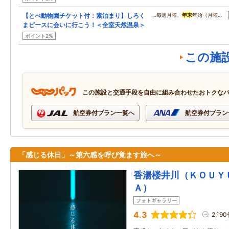
【とべ動物園チケット付：素泊まり】しろく
…毎週月曜、
年末
年始（月曜…
まピースに会いに行こう！＜全室天然温泉＞
ポイント2%
この施
この施設と交通手段を自由に組み合わせたおトクな
航空券付プラン一覧へ
航空券付プラン
「感じる休日」～第六感を呼び覚ます旅へ～
香湯楼井川（ＫＯＵＹ
Ａ）
フォトギャラリー
4.3
2,19