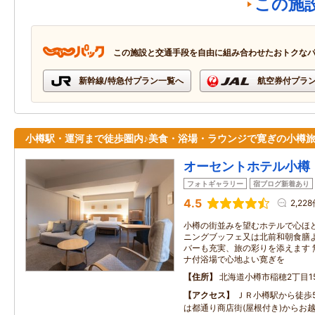
この施
この施設と交通手段を自由に組み合わせたおトクな
新幹線/特急付プラン一覧へ
航空券付プラ
小樽駅・運河まで徒歩圏内♪美食・浴場・ラウンジで寛ぎの小樽
オーセントホテル小樽
フォトギャラリー
宿ブログ新着あり
4.5
2,22
小樽の街並みを望むホテルで心ほど
ニングブッフェ又は北前和朝食膳よ
バーも充実、旅の彩りを添えます 
ナ付浴場で心地よい寛ぎを
住所
北海道小樽市稲穂2丁目1
アクセス
ＪＲ小樽駅から徒歩
は都通り商店街(屋根付き)からお