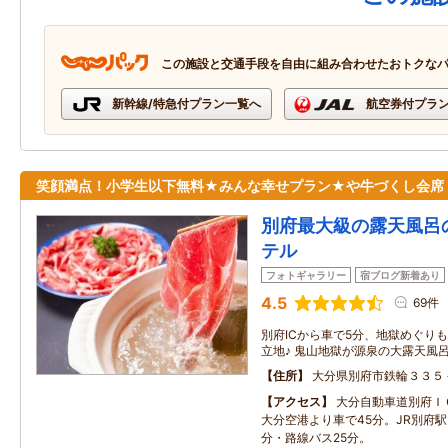
この施設と交通手段を自由に組み合わせたおトクな
新幹線/特急付プラン一覧へ
航空券付プラ
笑顔満点！小学生以下無料★みんな幸せプラン★や牛づくし会席
別府最大級の露天風呂
テル
フォトギャラリー
宿ブログ新着あり
4.5
69件
別府ICから車で5分、地獄めぐり
立地♪ 鬼山地獄が源泉の大露天風
住所
大分県別府市鉄輪３３５
アクセス
大分自動車道別府Ｉ
大分空港より車で45分。JR別府駅
分・路線バス25分。