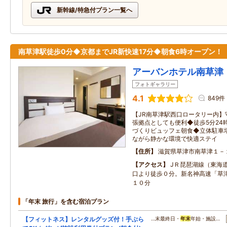
新幹線/特急付プラン一覧へ
南草津駅徒歩0分◆京都までJR新快速17分◆朝食6時オープン！
アーバンホテル南草津
フォトギャラリー
4.1
849件
【JR南草津駅西口ロータリー内】
張拠点としても便利◆徒歩5分24
づくりビュッフェ朝食◆立体駐車
ながら静かな環境で快適ステイ
住所
滋賀県草津市南草津１－
アクセス
JＲ琵琶湖線（東海
口より徒歩０分。新名神高速「草津
１０分
「年末 旅行」を含む宿泊プラン
【フィットネス】レンタルグッズ付！手ぶら
…末最終日・
年末
年始・施設…