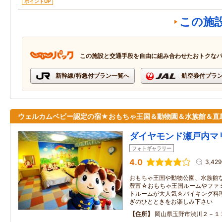
ポイントUP
この施
この施設と交通手段を自由に組み合わせたおトクな
新幹線/特急付プラン一覧へ
航空券付プラ
ウェルカムベビー認定の宿★おもちゃ王国＆動物園＆水族館＆直
ダイヤモンド瀬戸内マ
フォトギャラリー
4.0
3,42
おもちゃ王国や動物公園、水族館
豊富☆おもちゃ王国ルームやファ
トルームが大人気☆バイキング料
ぎのひとときをお楽しみ下さい
住所
岡山県玉野市渋川２－１