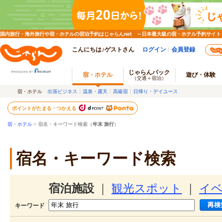
国内旅行・海外旅行や宿・ホテルの宿泊予約はじゃらんnet ～日本最大級の宿・ホテル予約サイト
こんにちは♪ゲストさん
ログイン
会員登録
じゃらんパック
宿・ホテル
遊び・体験
（交通＋宿泊）
宿・ホテル
出張ビジネス
温泉・露天
高級宿
日帰り・デイユース
ポイントがたまる・つかえる
宿・ホテル
> 宿名・キーワード検索（
年末 旅行
）
宿名・キーワード検索
宿泊施設
｜
観光スポット
｜
イ
キーワード