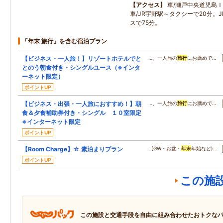
アクセス
車/瀬戸中央道児島Ｉ
車/JR宇野駅～タクシーで20分。
スで75分。
「年末 旅行」を含む宿泊プラン
【ビジネス・一人旅！】リゾートホテルでと
…、一人旅の
旅行
にお薦めで…
とのう朝食付き・シングルユース（※インタ
ーネット限定）
ポイントUP
【ビジネス・出張・一人旅におすすめ！】朝
…、一人旅の
旅行
にお薦めで…
食＆夕食補助券付き・シングル １０室限定
※インターネット限定
ポイントUP
【Room Charge】☆ 素泊まりプラン
…(GW・お盆・
年末
年始など)…
ポイントUP
この施
この施設と交通手段を自由に組み合わせたおトクな