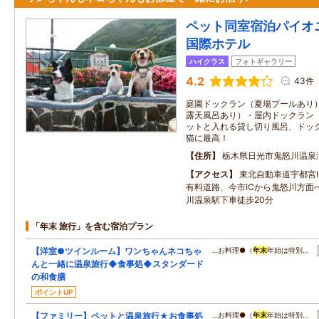
ペット同室宿泊パイオ
国際ホテル
ハイクラス
フォトギャラリー
4.2
43件
庭園ドックラン（夏場プールあり
露天風呂あり）・屋内ドックラン
ットと入れる貸し切り風呂、ドッ
猫に最高！
住所
栃木県日光市鬼怒川温泉
アクセス
東北自動車道宇都宮
有料道路、今市ICから鬼怒川方面
川温泉駅下車徒歩20分
「年末 旅行」を含む宿泊プラン
【洋室●ツインルーム】ワンちゃんネコちゃ
…お料理●（
年末
年始は特別…
んと一緒に温泉旅行◆食事処◆スタンダード
の和食膳
ポイントUP
【ファミリー】ペットと温泉旅行★お食事処
…お料理●（
年末
年始は特別…