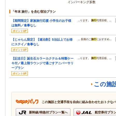
インパーキング多数
「年末 旅行」を含む宿泊プラン
【期間限定】家族旅行応援 小学生のお子様
…ります。
旅行
代理店様、…
は無料／食事なし
ポイントUP
【じゃらん限定】【連泊割】5泊以上でお得
… 長期のご
旅行
におすすめ…
にステイ／食事なし
ポイントUP
【記念日】誕生石カラーカクテル＆特製ケー
…ります。
旅行
代理店様、…
キ付／最上階ラウンジで過ごすアニバーサリ
ープラン
ポイントUP
この施
この施設と交通手段を自由に組み合わせたおトクな
新幹線/特急付プラン一覧へ
航空券付プラ