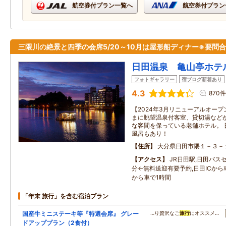
航空券付プラン一覧へ
航空券付プラン
三隈川の絶景と四季の会席5/20～10月は屋形船ディナー※要問
日田温泉 亀山亭ホテ
フォトギャラリー
宿ブログ新着あり
4.3
870件
【2024年3月リニューアルオープ
まに眺望温泉付客室、貸切湯などが
な客間を保っている老舗ホテル。 
風呂もあり！
住所
大分県日田市隈１－３－
アクセス
JR日田駅,日田バス
分←無料送迎有要予約,日田ICから
から車で1時間
「年末 旅行」を含む宿泊プラン
国産牛ミニステーキ等『特選会席』 グレー
…り贅沢なご
旅行
にオススメ…
ドアッププラン（2食付）