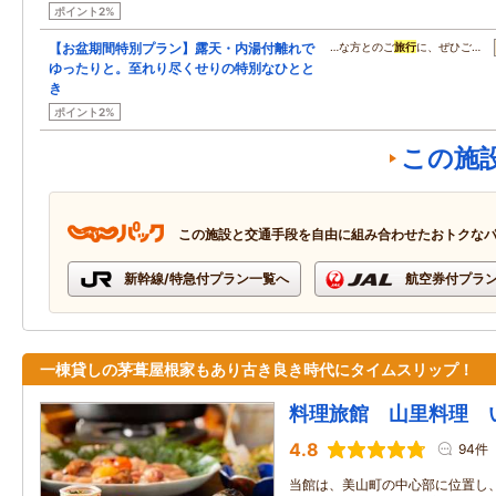
ポイント2%
【お盆期間特別プラン】露天・内湯付離れで
…な方とのご
旅行
に、ぜひご…
ゆったりと。至れり尽くせりの特別なひとと
き
ポイント2%
この施
この施設と交通手段を自由に組み合わせたおトクな
新幹線/特急付プラン一覧へ
航空券付プラ
一棟貸しの茅葺屋根家もあり古き良き時代にタイムスリップ！
料理旅館 山里料理 
4.8
94件
当館は、美山町の中心部に位置し