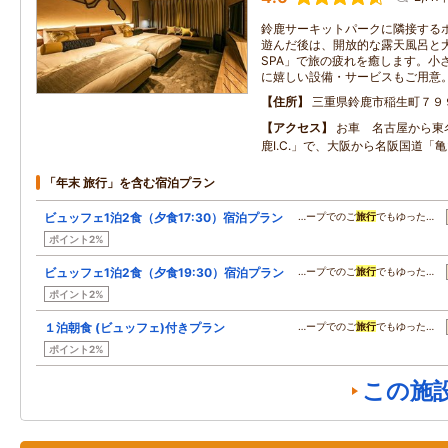
鈴鹿サーキットパークに隣接する
遊んだ後は、開放的な露天風呂と大
SPA」で旅の疲れを癒します。小
に嬉しい設備・サービスもご用意
住所
三重県鈴鹿市稲生町７９
アクセス
お車 名古屋から東
鹿I.C.」で、大阪から名阪国道「亀山
「年末 旅行」を含む宿泊プラン
ビュッフェ1泊2食（夕食17:30）宿泊プラン
…ープでのご
旅行
でもゆった…
ポイント2%
ビュッフェ1泊2食（夕食19:30）宿泊プラン
…ープでのご
旅行
でもゆった…
ポイント2%
１泊朝食 (ビュッフェ)付きプラン
…ープでのご
旅行
でもゆった…
ポイント2%
この施