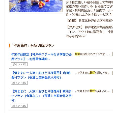
お子様に優しい宿を目指して20年
家族の想い出作りを♪お部屋でご夕
客室・貸切風呂あり！室内プール
食・50種以上のお子様サービス☆
住所
兵庫県神戸市北区有馬町ウ
アクセス
神戸電鉄有馬温泉駅
（イン、アウト時に送迎有） 中
ICから約5ｋｍ
「年末 旅行」を含む宿泊プラン
年末年始限定【神戸牛ステーキ付き季節の会
年末
年始限定のプランです。…
席プラン】～お部屋食確約～
ポイント2%
【気ままに一人旅！おひとり様専用】1泊朝
…で気ままに
旅行
を楽しみた…
食付プラン（夜通し自家金泉入浴可）
ポイント2%
【気ままに一人旅！おひとり様専用】素泊ま
…で気ままに
旅行
を楽しみた…
りプラン（食事なし）（夜通し自家金泉入浴
可）
ポイント2%