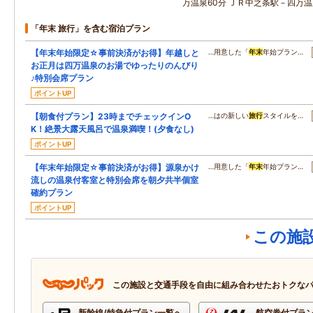
万温泉60分 ＪＲ中之条駅－四万温
「年末 旅行」を含む宿泊プラン
【年末年始限定☆事前決済がお得】年越しと
…用意した「
年末
年始プラン…
お正月は四万温泉のお湯でゆったりのんびり
♪特別会席プラン
ポイントUP
【朝食付プラン】23時までチェックインO
…はの新しい
旅行
スタイルを…
K！絶景大露天風呂で温泉満喫！(夕食なし)
ポイントUP
【年末年始限定☆事前決済がお得】源泉かけ
…用意した「
年末
年始プラン…
流しの温泉付客室と特別会席を朝夕共半個室
確約プラン
ポイントUP
この施
この施設と交通手段を自由に組み合わせたおトクな
新幹線/特急付プラン一覧へ
航空券付プラ