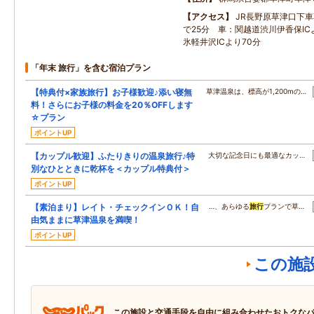
アクセス
JR長野原草津口下
で25分 車：関越道渋川伊香保IC
氷軽井沢ICより70分
「年末 旅行」を含む宿泊プラン
【特典付×家族旅行】お子様歓迎♪添い寝無
草津温泉は、標高が1,200mの…
料！さらにお子様の料金を20％OFFします
☆プラン
ポイントUP
【カップル歓迎】ふたりきりの温泉旅行♪特
大切な記念日にも最適なカッ…
別なひとときに乾杯を＜カップル特典付＞
ポイントUP
【素泊まり】レイト・チェックインＯＫ！自
…、あらゆる
旅行
プランで草…
由気ままに草津温泉を満喫！
ポイントUP
この施
この施設と交通手段を自由に組み合わせたおトクな