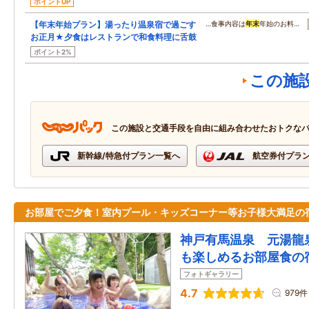
ポイントUP
【年末年始プラン】湯ったり温泉宿で過ごす
…食事内容は
年末
年始のお料…
お正月★夕食はレストランで和食料理に舌鼓
ポイント2%
この施
この施設と交通手段を自由に組み合わせたおトクな
新幹線/特急付プラン一覧へ
航空券付プラ
お部屋でご夕食！室内プール・キッズコーナー等お子様大満足の
神戸有馬温泉 元湯龍
も楽しめるお部屋食の
フォトギャラリー
4.7
979件