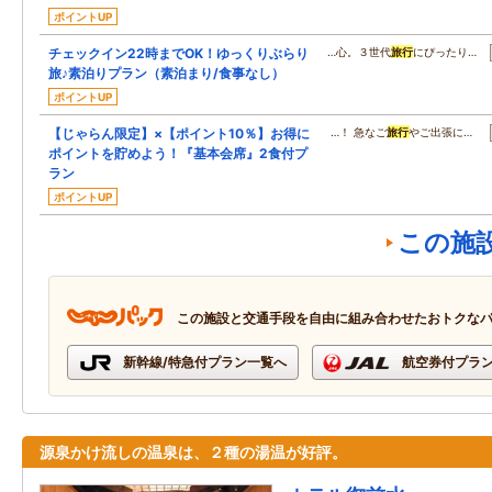
ポイントUP
チェックイン22時までOK！ゆっくりぶらり
…心。３世代
旅行
にぴったり…
旅♪素泊りプラン（素泊まり/食事なし）
ポイントUP
【じゃらん限定】×【ポイント10％】お得に
…！ 急なご
旅行
やご出張に…
ポイントを貯めよう！『基本会席』2食付プ
ラン
ポイントUP
この施
この施設と交通手段を自由に組み合わせたおトクな
新幹線/特急付プラン一覧へ
航空券付プラ
源泉かけ流しの温泉は、２種の湯温が好評。