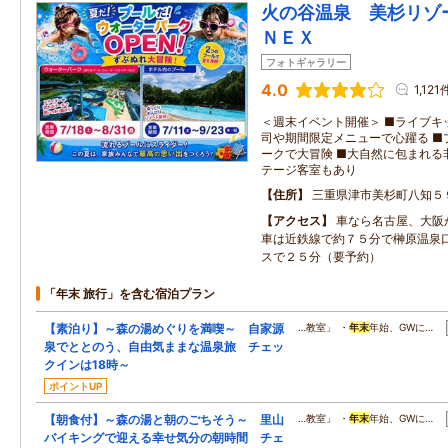
火の谷温泉 美杉リゾ
ＮＥＸ
フォトギャラリー
4.0
1,121
＜週末イベント開催＞ ■ライブキ
司や期間限定メニューで心躍る ■
ークで大冒険 ■大自然に包まれる
テージ客室もあり
住所
三重県津市美杉町八知５
アクセス
車なら名古屋、大阪
車は近鉄線で約７５分で榊原温泉
スで２５分（要予約）
「年末 旅行」を含む宿泊プラン
【素泊り】～森の湯めぐりを満喫～ 自家源
…教室」 ・
年末
年始、GWに…
泉でととのう、自由気ままな温泉旅 チェッ
クインは18時～
ポイントUP
【朝食付】～森の湯と朝のごちそう～ 里山
…教室」 ・
年末
年始、GWに…
バイキングで迎える幸せ気分の朝時間 チェ