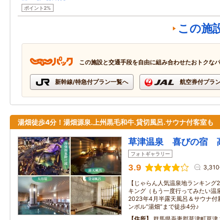
ポイント2%
この施
この施設と交通手段を自由に組み合わせたおトクな
新幹線/特急付プラン一覧へ
航空券付プラ
湯畑徒歩4分！湯畑源泉.上州黒毛和牛.貸切風呂.サウナ付客室も
草津温泉 喜びの宿 
フォトギャラリー
3.9
3,31
【じゃらん人気温泉地ランキング2
キング（もう一度行ってみたい温泉
2023年4月半露天風呂＆サウナ付
ンボル“湯畑”まで徒歩4分♪
住所
群馬県吾妻郡草津町草津