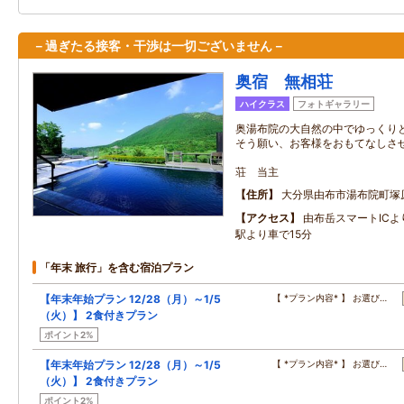
－過ぎたる接客・干渉は一切ございません－
奥宿 無相荘
ハイクラス
フォトギャラリー
奥湯布院の大自然の中でゆっくり
そう願い、お客様をおもてなしさ
無
荘 当主
住所
大分県由布市湯布院町塚
アクセス
由布岳スマートICよ
駅より車で15分
「年末 旅行」を含む宿泊プラン
【年末年始プラン 12/28（月）～1/5
【 *プラン内容* 】 お選び…
（火）】 2食付きプラン
ポイント2%
【年末年始プラン 12/28（月）～1/5
【 *プラン内容* 】 お選び…
（火）】 2食付きプラン
ポイント2%