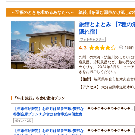
～至福のときを求めるあなたへ～ 筑後川を望む源泉かけ流しの
旅館とよとみ 【7種の
隠れ宿】
フォトギャラリー
4.3
155件
九州一の大河・筑後川のほとりに佇
窟風呂、貸切風呂など、趣の異な
めぐりを。 2024年3月リニュー
きをお過ごしください。
住所
福岡県朝倉市杷木久喜宮
アクセス
大分自動車道杷木I
「年末 旅行」を含む宿泊プラン
【年末年始限定】お正月は温泉三昧♪贅沢な
◆◇◆◇◆◇◆◇◆◇◆◇◆…
特別会席プラン★夕食はお食事処or個室食
ポイント2%
【年末年始限定】お正月は温泉三昧♪贅沢な
◆◇◆◇◆◇◆◇◆◇◆◇◆…