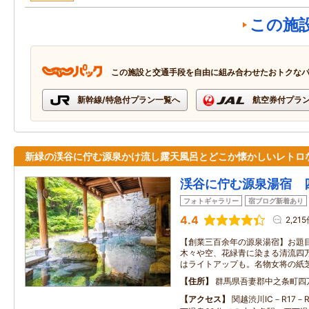
この施
この施設と交通手段を自由に組み合わせたおトクな
新幹線/特急付プラン一覧へ
航空券付プラ
新緑の渓谷に佇む源泉かけ流し露天風呂とどこか懐かしいレトロ
渓谷に佇む源泉湯宿 
フォトギャラリー
宿ブログ新着あり
4.4
2,21
【創業三百余年の源泉湯宿】お題
木々や空、花緑青に染まる清流四
はライトアップも。名物女将の紙
住所
群馬県吾妻郡中之条町四万甲
アクセス
関越渋川IC－R17－