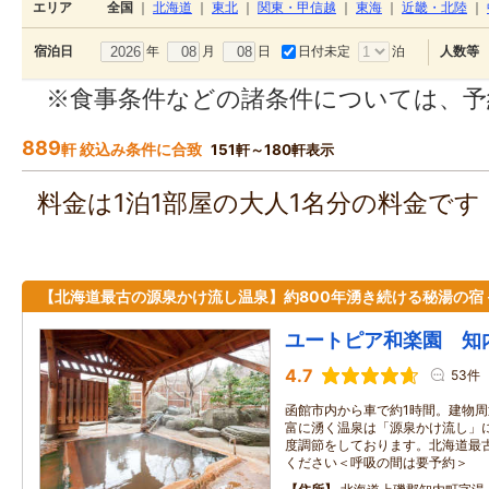
エリア
全国
｜
北海道
｜
東北
｜
関東・甲信越
｜
東海
｜
近畿・北陸
｜
年
月
日
日付未定
泊
宿泊日
人数等
※食事条件などの諸条件については、予
889
軒 絞込み条件に合致
151軒～180軒表示
料金は1泊1部屋の大人1名分の料金で
【北海道最古の源泉かけ流し温泉】約800年湧き続ける秘湯の宿
ユートピア和楽園 知
4.7
53件
函館市内から車で約1時間。建物周
富に湧く温泉は「源泉かけ流し」
度調節をしております。北海道最
ください＜呼吸の間は要予約＞