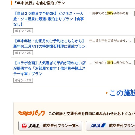
「年末 旅行」を含む宿泊プラン
【当日２０時まで予約OK】ビジネス・一人
…用事でのご
旅行
や出張のお…
旅・ソロ温泉に最適♪素泊まりプラン【食事
なし】
ポイント2%
【年末年始・お正月のご予約はこちらから】
中山道と甲州街道が出会うい…
新年お正月だけの特別懐石料理に舌鼓プラン
ポイント2%
【コラボ企画】人気過ぎて予約が取れない店
…「せっかく
旅行
に来たのだ…
が提供する「お部屋で食す！信州和牛極上ス
テーキ重」プラン
ポイント2%
この施
この施設と交通手段を自由に組み合わせたおトクな
航空券付プラン一覧へ
航空券付プラン