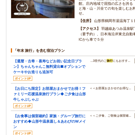
館。庄内地域で屈指の広さを誇る
と海・山・川全ての旬を楽しむお
せ。
住所
山形県鶴岡市湯温海丁１
アクセス
羽越線あつみ温泉駅
（要予約）、日本海沿岸東北自動
ICから車で５分
「年末 旅行」を含む宿泊プラン
【還暦・古希・喜寿などお祝い記念日プラ
…3世代のご
旅行
にもおすす…
ン】ちゃんちゃんこ無料貸出■オプションで
ケーキやお造りも追加可
ポイントUP
【お日にち限定】お部屋おまかせでお得！フ
＜＜お部屋おまかせのお得な…
ァミリー応援温泉旅行プラン◆ご夕食は山形
牛しゃぶしゃぶ
ポイントUP
【お食事は個室確約】家族・グループ旅行に
＜＜ご夕食、ご朝食は個室確…
おすすめ◆山形牛温泉蒸し＆あわびのWメイ
ン
ポイントUP