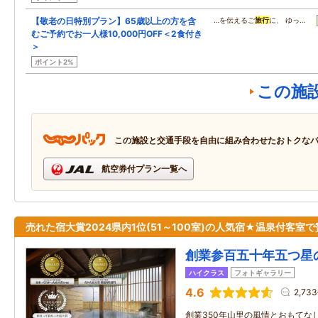
【敬老の日特別プラン】65歳以上の方を含
…を伝えるご
旅行
に、 ゆっ…
むご予約でお一人様10,000円OFF＜2食付き
＞
ポイント2%
この施
この施設と交通手段を自由に組み合わせたおトクな
航空券付プラン一覧へ
売れた宿大賞2024県内1位(51～100室)の人気宿★温泉付客室
創業参百五十年五つ星
ハイクラス
フォトギャラリー
4.6
2,73
創業350年山里の風情とおもてな