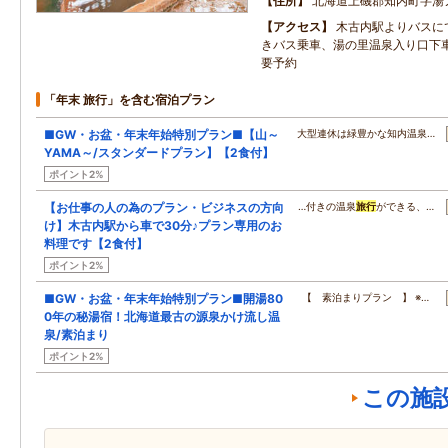
住所
北海道上磯郡知内町字湯
アクセス
木古内駅よりバスに
きバス乗車、湯の里温泉入り口下
要予約
「年末 旅行」を含む宿泊プラン
■GW・お盆・年末年始特別プラン■【山～
大型連休は緑豊かな知内温泉…
YAMA～/スタンダードプラン】【2食付】
ポイント2%
【お仕事の人の為のプラン・ビジネスの方向
…付きの温泉
旅行
ができる、…
け】木古内駅から車で30分♪プラン専用のお
料理です【2食付】
ポイント2%
■GW・お盆・年末年始特別プラン■開湯80
【 素泊まりプラン 】 ※…
0年の秘湯宿！北海道最古の源泉かけ流し温
泉/素泊まり
ポイント2%
この施