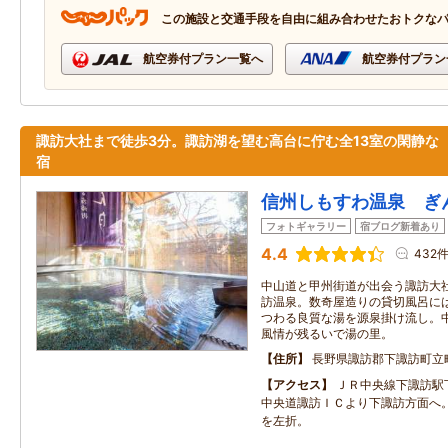
この施設と交通手段を自由に組み合わせたおトクな
航空券付プラン一覧へ
航空券付プラン
諏訪大社まで徒歩3分。諏訪湖を望む高台に佇む全13室の閑静な
宿
信州しもすわ温泉 ぎ
フォトギャラリー
宿ブログ新着あり
4.4
432
中山道と甲州街道が出会う諏訪大
訪温泉。数奇屋造りの貸切風呂に
つわる良質な湯を源泉掛け流し。
風情が残るいで湯の里。
住所
長野県諏訪郡下諏訪町立
アクセス
ＪＲ中央線下諏訪駅
中央道諏訪ＩＣより下諏訪方面へ。
を左折。