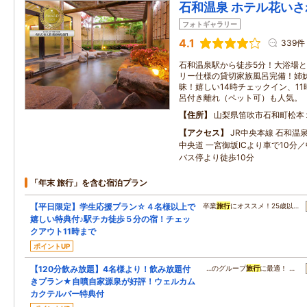
石和温泉 ホテル花いさ
フォトギャラリー
4.1
339件
石和温泉駅から徒歩5分！大浴場
リー仕様の貸切家族風呂完備！姉
昧！嬉しい14時チェックイン、1
呂付き離れ（ペット可）も人気。
住所
山梨県笛吹市石和町松本
アクセス
JR中央本線 石和温
中央道 一宮御坂ICより車で10分
バス停より徒歩10分
「年末 旅行」を含む宿泊プラン
【平日限定】学生応援プラン☆４名様以上で
卒業
旅行
にオススメ！25歳以…
嬉しい特典付♪駅チカ徒歩５分の宿！チェッ
クアウト11時まで
ポイントUP
【120分飲み放題】4名様より！飲み放題付
…のグループ
旅行
に最適！ …
きプラン★自噴自家源泉が好評！ウェルカム
カクテルバー特典付