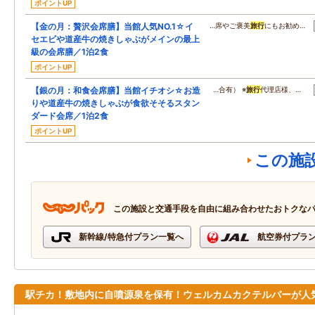
ポイントUP
【金の月：贅沢会席膳】当館人気NO.1☆イ
…席やご褒美
旅行
にもお勧め…
セエビや道産牛の焼きしゃぶがメインの最上
級の会席膳／1泊2食
ポイントUP
【銀の月：和食会席膳】当館イチオシ☆お造
…合有） ※
旅行
代理店様、…
りや道産牛の焼きしゃぶが食欲そそるスタン
ダード会席／1泊2食
ポイントUP
この施
この施設と交通手段を自由に組み合わせたおトクな
新幹線/特急付プラン一覧へ
航空券付プラ
駅チカ！敷地内に自噴源泉を保有！ウェルカムカクテルバーが人