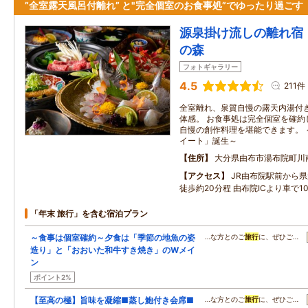
”全室露天風呂付離れ” と"完全個室のお食事処”でゆったり過ごす
源泉掛け流しの離れ宿
の森
フォトギャラリー
4.5
211件
全室離れ、泉質自慢の露天内湯付
体感。 お食事処は完全個室を確約
自慢の創作料理を堪能できます。 ～
イート」誕生～
住所
大分県由布市湯布院町川
アクセス
JR由布院駅前から県
徒歩約20分程 由布院ICより車で1
「年末 旅行」を含む宿泊プラン
～食事は個室確約～夕食は「季節の地魚の姿
…な方とのご
旅行
に、ぜひご…
造り」と「おおいた和牛すき焼き」のWメイ
ン
ポイント2%
【至高の極】旨味を凝縮■蒸し鮑付き会席■
…な方とのご
旅行
に、ぜひご…