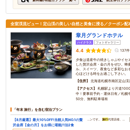
全室渓流ビュー！定山渓の美しい自然と美食に浸る／クーポン配
章月グランドホテル
ハイクラス
フォトギャラリー
4.4
137件
夕食は道産牛の焼きしゃぶやイセ
した贅沢会席・金の月をぜひ。蜂
ル、スイーツ、夜食など多彩なお
心ほどける時をお過ごし下さい。
住所
北海道札幌市南区定山渓
アクセス
札幌駅より片道100
中！要事前予約・運休日有／札幌
50分、無料駐車場有
「年末 旅行」を含む宿泊プラン
【8月厳選】最大10%OFF!当館人気NO.1の贅
…ンです。
旅行
代理店様、…
沢会席【金の月】をお得に堪能/1泊2食