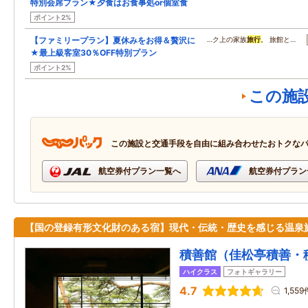
特別会席プラン★夕食はお食事処or個室食
ポイント2%
【ファミリープラン】夏休みをお得＆贅沢に
…ク上の家族
旅行
。 旅館と…
★最上級客室30％OFF特別プラン
ポイント2%
この施
この施設と交通手段を自由に組み合わせたおトクな
航空券付プラン一覧へ
航空券付プラン
【国の登録有形文化財のある宿】現代・伝統・歴史を感じる温泉
積善館（佳松亭積善・
ハイクラス
フォトギャラリー
4.7
1,559