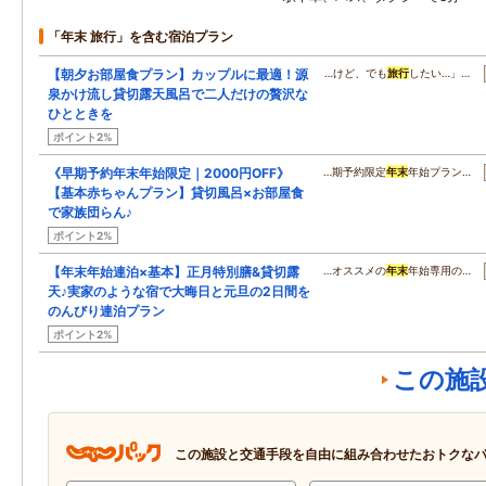
「年末 旅行」を含む宿泊プラン
【朝夕お部屋食プラン】カップルに最適！源
…けど、でも
旅行
したい…」…
泉かけ流し貸切露天風呂で二人だけの贅沢な
ひとときを
ポイント2%
《早期予約年末年始限定｜2000円OFF》
…期予約限定
年末
年始プラン…
【基本赤ちゃんプラン】貸切風呂×お部屋食
で家族団らん♪
ポイント2%
【年末年始連泊×基本】正月特別膳&貸切露
…オススメの
年末
年始専用の…
天♪実家のような宿で大晦日と元旦の2日間を
のんびり連泊プラン
ポイント2%
この施
この施設と交通手段を自由に組み合わせたおトクな