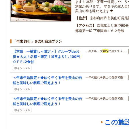
ます！ 本館・茅葺一棟貸しや、リ
別館があります。 マタギの主人自
美山の幸も味わえます★
住所
京都府南丹市美山町長尾
アクセス
京都駅より車で90分
都南第一IC 下車国道１６２号線
「年末 旅行」を含む宿泊プラン
【本館 一棟貸し＜限定＞】グループdeお
…のグループ
旅行
におススメ…
得★大人４名様～限定！通常より1，100円
ＯＦＦ♪2食付
ポイント2%
＜年末年始限定＞◆ゆく年くる年を美山の自
一年の疲れを美山の自然で癒…
然と美味しい料理で迎えよう！
ポイント2%
＜年末年始限定＞◆ゆく年くる年を美山の自
一年の疲れを美山の自然で癒…
然と美味しい料理で迎えよう！
ポイント2%
この施