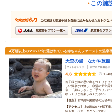
この施
この施設と交通手段を自由に組み合わせたおトクな
航空券付プラン一覧へ
航空券付プラン
4万組以上のママパパに選ばれている赤ちゃんファーストの温泉
天空の湯 なかや旅館
フォトギャラリー
宿ブログ新着あり
4.6
1,24
お子様と旅の思い出をつくりませ
しい源泉かけ流し。寝湯の天空露
宿。「美味しさ」と「手作り」に
ゆっくりとお楽しみください♪
住所
群馬県利根郡みなかみ町
アクセス
上越線ゆびそ駅下車
駅下車、バス、タクシーで8分