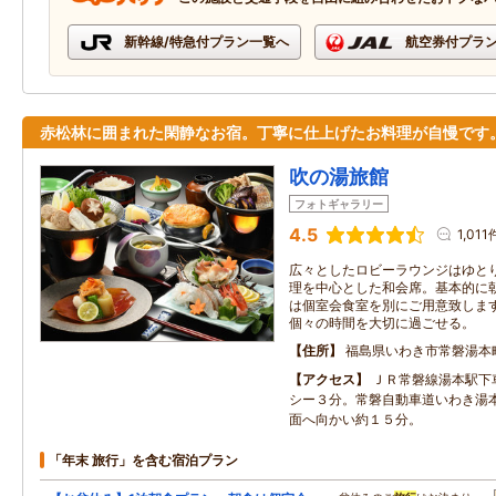
新幹線/特急付プラン一覧へ
航空券付プラ
赤松林に囲まれた閑静なお宿。丁寧に仕上げたお料理が自慢です
吹の湯旅館
フォトギャラリー
4.5
1,011
広々としたロビーラウンジはゆと
理を中心とした和会席。基本的に
は個室会食室を別にご用意致しま
個々の時間を大切に過ごせる。
住所
福島県いわき市常磐湯本
アクセス
ＪＲ常磐線湯本駅下
シー３分。常磐自動車道いわき湯
面へ向かい約１５分。
「年末 旅行」を含む宿泊プラン