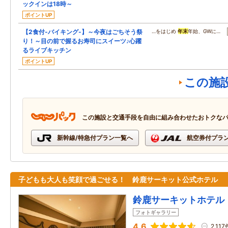
ックインは18時～
ポイントUP
【2食付‐バイキング‐】～今夜はごちそう祭
…をはじめ
年末
年始、GWに…
り！～目の前で握るお寿司にスイーツ♪心躍
るライブキッチン
ポイントUP
この施
この施設と交通手段を自由に組み合わせたおトクな
新幹線/特急付プラン一覧へ
航空券付プラ
子どもも大人も笑顔で過ごせる！ 鈴鹿サーキット公式ホテル
鈴鹿サーキットホテル
フォトギャラリー
4.6
2,117