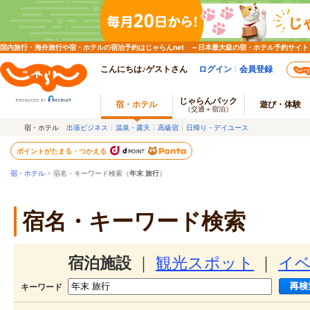
国内旅行・海外旅行や宿・ホテルの宿泊予約はじゃらんnet ～日本最大級の宿・ホテル予約サイト
こんにちは♪ゲストさん
ログイン
会員登録
じゃらんパック
宿・ホテル
遊び・体験
（交通＋宿泊）
宿・ホテル
出張ビジネス
温泉・露天
高級宿
日帰り・デイユース
ポイントがたまる・つかえる
宿・ホテル
> 宿名・キーワード検索（
年末 旅行
）
宿名・キーワード検索
宿泊施設
｜
観光スポット
｜
イ
キーワード