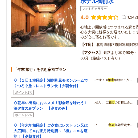
ホテル御前水
フォトギャラリー
4.0
1,24
心地よい開放感につつまれる森と
心を大切に皆様をお迎えいたしま
みが心に宿るお宿です。
住所
北海道釧路市阿寒町阿寒湖
アクセス
釧路より車で90分
60分（路線バスも有り）
「年末 旅行」を含む宿泊プラン
◇【１日１室限定】湖側和風モダンルームで
…です！ ※
年末
年始のご夕…
くつろぐ旅～レストラン食【夕朝食付】
ポイント2%
◇朝早い出発におススメ！彩会席を味わう1
…せん。 ご
旅行
の行程に合…
泊夕食のみプラン！【夕食のみ】
ポイント2%
◇【年末年始限定】ご夕食はレストラン又は
…＊
年末
年始限定★…
大広間にて≪お正月特別膳～『梅』～≫を堪
能！【夕朝食付】