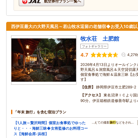
航空券付プラン一覧へ
西伊豆最大の大野天風呂～若山牧水逗留の老舗宿◆お受入10歳以
牧水荘 土肥館
フォトギャラリー
4.7
4,27
2026年4月13日よりオールイン
野天風呂＆洞窟風呂＆天空貸切露天
個室食事処で海鮮＆温泉三昧【お受
す】
住所
静岡県伊豆市土肥289-2
アクセス
東名沼津ＩＣより国道
90分。伊豆箱根鉄道修善寺駅より
「年末 旅行」を含む宿泊プラン
【1人旅～贅沢時間】個室お食事処でゆった
…えての撮影
旅行
などをされ…
りと・・・海鮮三昧◆女将監修のお料理コー
ス【海鮮会席-浜桜】