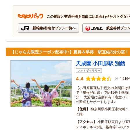
この施設と交通手段を自由に組み合わせたおトクな
新幹線/特急付プラン一覧へ
航空券付プラ
【じゃらん限定クーポン配布中♪】夏得＆早得 駅直結3分の宿！
天成園 小田原駅 別館
フォトギャラリー
4.4
1,216
【小田原駅直結】観光の玄関口は当
で「箱根登山線」で約15分！熱海
分！ 大浴場に温泉も有！客室ベッ
の安眠もサポートします♪
住所
神奈川県小田原市栄町１
４階
アクセス
小田原駅東口より直
ティホテル♪箱根、熱海等へのア