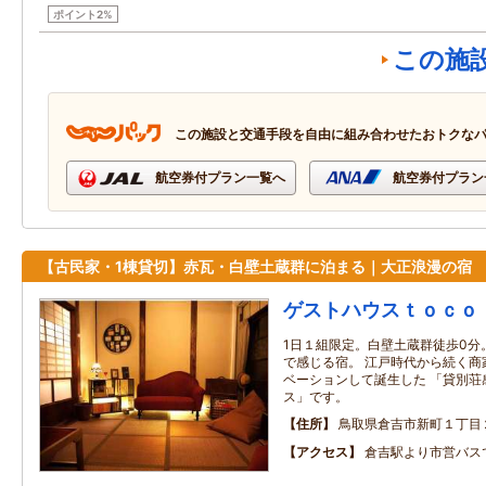
ポイント2%
この施
この施設と交通手段を自由に組み合わせたおトクな
航空券付プラン一覧へ
航空券付プラン
【古民家・1棟貸切】赤瓦・白壁土蔵群に泊まる｜大正浪漫の宿
ゲストハウスｔｏｃｏ
1日１組限定。白壁土蔵群徒歩0分
で感じる宿。 江戸時代から続く商
ベーションして誕生した 「貸別荘
ス」です。
住所
鳥取県倉吉市新町１丁目
アクセス
倉吉駅より市営バス