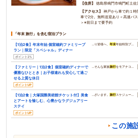
住所
徳島県鳴門市鳴門町土佐泊
アクセス
神戸から車で約１時
車で2分。無料送迎あり＜高速バス
＞※前日まで要予約
「年末 旅行」を含む宿泊プラン
【1泊2食】年末年始 個室確約ファミリープ
…り皆様へ、
年末
年始特別プ…
ラン｜限定「スペシャル」ディナー
ポイント2%
【ファミリー｜1泊2食】個室確約ディナーで
…そんな家族
旅行
をモアナコ…
優雅なひととき｜お子様連れも安心して過ご
せる上質な休日
ポイントUP
【1泊2食｜大塚国際美術館チケット付】美食
…ざいます。
旅行
スケジュー…
とアートを愉しむ、心豊かなラグジュアリー
ステイ
ポイントUP
この施