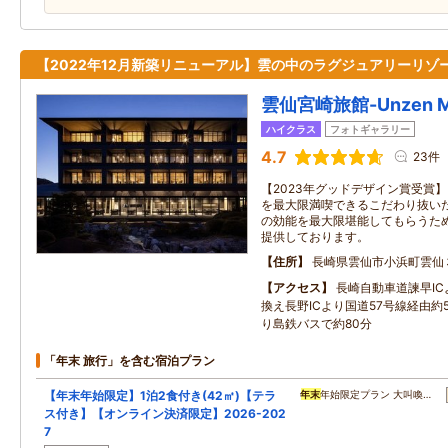
【2022年12月新築リニューアル】雲の中のラグジュアリーリゾ
雲仙宮崎旅館-Unzen Miy
ハイクラス
フォトギャラリー
4.7
23件
【2023年グッドデザイン賞受賞
を最大限満喫できるこだわり抜いた
の効能を最大限堪能してもらうた
提供しております。
住所
長崎県雲仙市小浜町雲仙
アクセス
長崎自動車道諫早I
換え長野ICより国道57号線経由約
り島鉄バスで約80分
「年末 旅行」を含む宿泊プラン
【年末年始限定】1泊2食付き(42㎡)【テラ
年末
年始限定プラン 大叫喚…
ス付き】【オンライン決済限定】2026-202
7