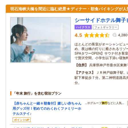
明石海峡大橋を間近に臨む絶景★ディナー・朝食バイキングが人
シーサイドホテル舞子
ハイクラス
フォトギャラリー
4.5
4,28
ほとんどの客室がオーシャンビュ
め、夜は橋の灯りに癒されるリゾー
SPAタワーOPEN】サウナ付き
で贅沢空間。小学生以下添い寝無料
住所
兵庫県神戸市垂水区東舞
アクセス
ＪＲ神戸線舞子駅、
駅下車徒歩７分。第二神明道路高丸
分。
「年末 旅行」を含む宿泊プラン
【赤ちゃんと一緒☆朝食付】嬉しい赤ちゃん
…やグループ
旅行
などに人気…
用グッズ付！初めてのわくわくファミリーホ
テルステイ♪
ポイントUP