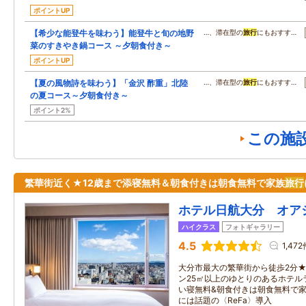
ポイントUP
【希少な能登牛を味わう】能登牛と旬の地野
…、滞在型の
旅行
にもおすす…
菜のすきやき鍋コース ～夕朝食付き～
ポイントUP
【夏の風物詩を味わう】「金沢 酢重」北陸
…、滞在型の
旅行
にもおすす…
の夏コース～夕朝食付き～
ポイント2%
この施
繁華街近く★12歳まで添寝無料＆朝食付きは朝食無料で家族
旅行
ホテル日航大分 オア
ハイクラス
フォトギャラリー
4.5
1,472
大分市最大の繁華街から徒歩2分★
ン25㎡以上のゆとりのあるホテル
い寝無料&朝食付きは朝食無料で
には話題の〈ReFa〉導入