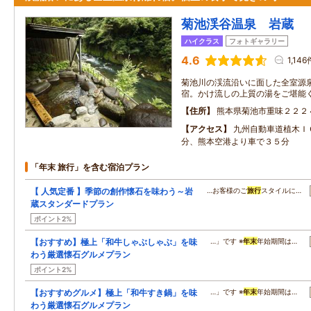
菊池渓谷温泉 岩蔵
ハイクラス
フォトギャラリー
4.6
1,146
菊池川の渓流沿いに面した全室源
宿。かけ流しの上質の湯をご堪能
住所
熊本県菊池市重味２２２
アクセス
九州自動車道植木Ｉ
分、熊本空港より車で３５分
「年末 旅行」を含む宿泊プラン
【 人気定番 】季節の創作懐石を味わう～岩
…お客様のご
旅行
スタイルに…
蔵スタンダードプラン
ポイント2%
【おすすめ】極上「和牛しゃぶしゃぶ」を味
…」です ※
年末
年始期間は…
わう厳選懐石グルメプラン
ポイント2%
【おすすめグルメ】極上「和牛すき鍋」を味
…」です ※
年末
年始期間は…
わう厳選懐石グルメプラン