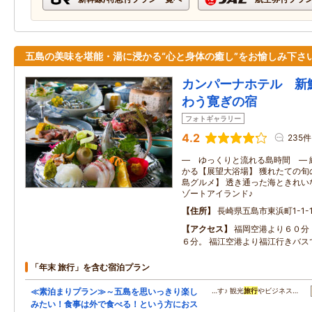
五島の美味を堪能・湯に浸かる“心と身体の癒し”をお愉しみ下さ
カンパーナホテル 新
わう寛ぎの宿
フォトギャラリー
4.2
235件
― ゆっくりと流れる島時間 ― 
かる【展望大浴場】 獲れたての旬
島グルメ】 透き通った海ときれい
ゾートアイランド♪
住所
長崎県五島市東浜町1-1-
アクセス
福岡空港より６０分
６分。 福江空港より福江行きバス
「年末 旅行」を含む宿泊プラン
≪素泊まりプラン≫～五島を思いっきり楽し
…す♪ 観光
旅行
やビジネス…
みたい！食事は外で食べる！という方におス