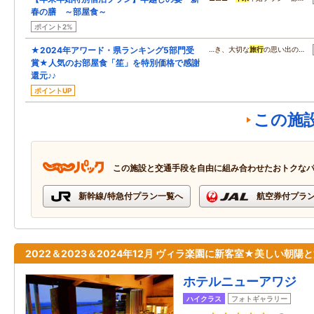
春の膳 ～部屋食～
ポイント2%
★2024年アワード・県ランキング5部門受
…き、大切な
旅行
の思い出の…
賞★人気のお部屋食「笙」を特別価格で感謝
還元♪♪
ポイントUP
この施
この施設と交通手段を自由に組み合わせたおトクな
新幹線/特急付プラン一覧へ
航空券付プラ
2022＆2023＆2024年12月 ヴィラ楽園に新客室★美しい朝陽
ホテルニューアワジ
ハイクラス
フォトギャラリー