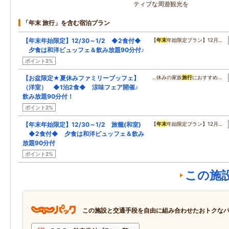
ティブな周遊観光を
「年末 旅行」を含む宿泊プラン
【年末年始限定】12/30～1/2 ◆2食付◆
【
年末
年始限定プラン】12月…
夕食は和洋ビュッフェ＆飲み放題90分付♪
ポイント2%
【お盆限定★夏休みファミリーブッフェ】
…休みの家族
旅行
におすすめ…
（洋室） ◆1泊2食◆ 涼味フェア開催♪
飲み放題90分付！
ポイント2%
【年末年始限定】12/30～1/2 旅籠(和室)
【
年末
年始限定プラン】12月…
◆2食付◆ 夕食は和洋ビュッフェ＆飲み
放題90分付
ポイント2%
この施
この施設と交通手段を自由に組み合わせたおトクな