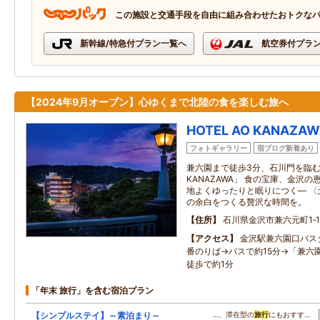
この施設と交通手段を自由に組み合わせたおトクな
新幹線/特急付プラン一覧へ
航空券付プラ
【2024年9月オープン】心ゆくまで北陸の食を楽しむ旅へ
HOTEL AO KANAZA
フォトギャラリー
宿ブログ新着あり
兼六園まで徒歩3分、石川門を臨む全1
KANAZAWA」 食の宝庫、金沢
地よくゆったりと眠りにつく― 〈
の余白をつくる贅沢な時間を。
住所
石川県金沢市兼六元町1‐1
アクセス
金沢駅兼六園口バス
番のりば→バスで約15分→「兼六
徒歩で約1分
「年末 旅行」を含む宿泊プラン
【シンプルステイ】～素泊まり～
…、滞在型の
旅行
にもおすす…