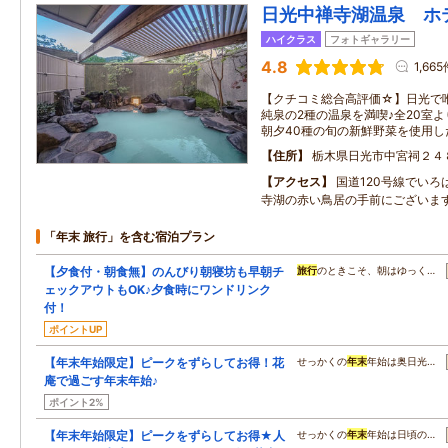
日光中禅寺湖温泉 ホ
ハイクラス
フォトギャラリー
4.8
1,66
【クチコミ総合高評価☆】日光で
純泉の2種の温泉を満喫♪全20室
朝夕40種の旬の新鮮野菜を使用し
住所
栃木県日光市中宮祠２４
アクセス
国道120号線でいろ
寺湖の赤い鳥居の手前にございま
「年末 旅行」を含む宿泊プラン
【夕食付・朝食無】のんびり朝寝坊も早朝チ
旅行
のときこそ、朝はゆっく…
ェックアウトもOK♪夕食時にワンドリンク
付！
ポイントUP
【年末年始限定】ピークをずらしてお得！花
せっかくの
年末
年始は奥日光…
庵で過ごす年末年始♪
ポイント2%
【年末年始限定】ピークをずらしてお得★人
せっかくの
年末
年始は日頃の…