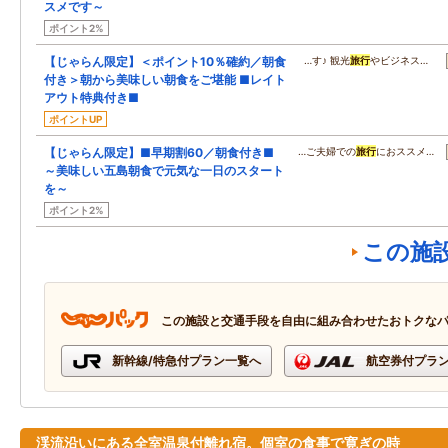
スメです～
ポイント2%
【じゃらん限定】＜ポイント10％確約／朝食
…す♪ 観光
旅行
やビジネス…
付き＞朝から美味しい朝食をご堪能 ■レイト
アウト特典付き■
ポイントUP
【じゃらん限定】■早期割60／朝食付き■
…ご夫婦での
旅行
におススメ…
～美味しい五島朝食で元気な一日のスタート
を～
ポイント2%
この施
この施設と交通手段を自由に組み合わせたおトクな
新幹線/特急付プラン一覧へ
航空券付プラ
渓流沿いにある全室温泉付離れ宿。個室の食事で寛ぎの時