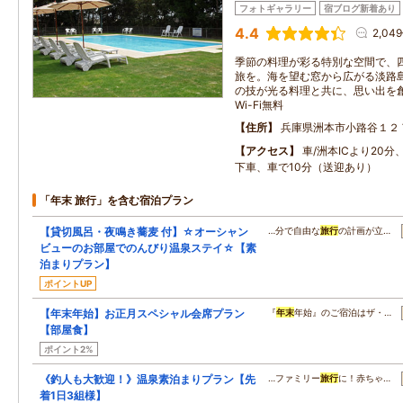
フォトギャラリー
宿ブログ新着あり
4.4
2,04
季節の料理が彩る特別な空間で、
旅を。海を望む窓から広がる淡路
の技が光る料理と共に、思い出を
Wi-Fi無料
住所
兵庫県洲本市小路谷１２
アクセス
車/洲本ICより20分
下車、車で10分（送迎あり）
「年末 旅行」を含む宿泊プラン
【貸切風呂・夜鳴き蕎麦 付】☆オーシャン
…分で自由な
旅行
の計画が立…
ビューのお部屋でのんびり温泉ステイ☆【素
泊まりプラン】
ポイントUP
【年末年始】お正月スペシャル会席プラン
『
年末
年始』のご宿泊はザ・…
【部屋食】
ポイント2%
《釣人も大歓迎！》温泉素泊まりプラン【先
…ファミリー
旅行
に！赤ちゃ…
着1日3組様】