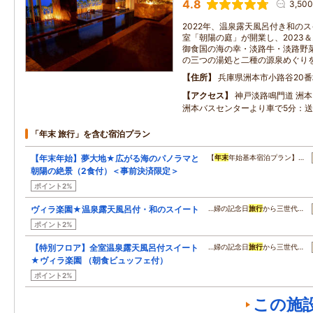
4.8
3,50
2022年、温泉露天風呂付き和のス
室「朝陽の庭」が開業し、2023＆
御食国の海の幸・淡路牛・淡路野
の三つの湯処と二種の源泉めぐり
住所
兵庫県洲本市小路谷20番
アクセス
神戸淡路鳴門道 洲本
洲本バスセンターより車で5分：
「年末 旅行」を含む宿泊プラン
【年末年始】夢大地★広がる海のパノラマと
【
年末
年始基本宿泊プラン】…
朝陽の絶景（2食付）＜事前決済限定＞
ポイント2%
ヴィラ楽園★温泉露天風呂付・和のスイート
…婦の記念日
旅行
から三世代…
ポイント2%
【特別フロア】全室温泉露天風呂付スイート
…婦の記念日
旅行
から三世代…
★ヴィラ楽園 （朝食ビュッフェ付）
ポイント2%
この施