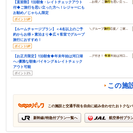
【直前割】1泊朝食・レイトチェックアウト
…お得／ ご
旅行
を思い立っ…
付◆ご旅行を思い立った方へ！レジャーにも
お勧め／じゃらん限定
ポイントUP
【ルームチャージプラン】＜4名以上のご予
＼グループ
旅行
応援／ ご家…
約からお得＞素泊まり◆広々客室でグループ
旅行におすすめ！
ポイントUP
【お正月限定】1泊朝食◆年末年始は河口湖
…グ付き！
年末
年始は河口…
へ♪優雅な朝食バイキング＆レイトチェック
アウト可能
ポイント2%
この施
この施設と交通手段を自由に組み合わせたおトクな
新幹線/特急付プラン一覧へ
航空券付プラ