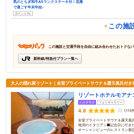
気のとちぎ和牛A5ランクステーキ付！花庵
で過ごす年末年始♪
ポイント2%
この施
この施設と交通手段を自由に組み合わせたおトクな
新幹線/特急付プラン一覧へ
大人の隠れ家リゾート｜全室プライベートサウナ＆露天風呂付き
リゾートホテルモアナ
ハイクラス
フォトギャラリー
4.8
1,115
全室プライベートサウナ＆露天風
地消のイタリアン■記念日に行き
オーシャンビューのレストラン新