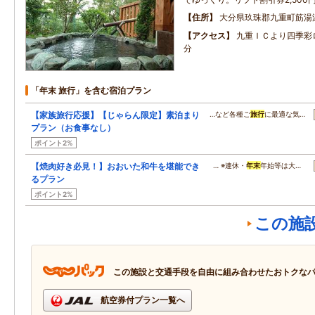
住所
大分県玖珠郡九重町筋湯温
アクセス
九重ＩＣより四季彩
分
「年末 旅行」を含む宿泊プラン
【家族旅行応援】【じゃらん限定】素泊まり
…など各種ご
旅行
に最適な気…
プラン（お食事なし）
ポイント2%
【焼肉好き必見！】おおいた和牛を堪能でき
… ※連休・
年末
年始等は大…
るプラン
ポイント2%
この施
この施設と交通手段を自由に組み合わせたおトクな
航空券付プラン一覧へ