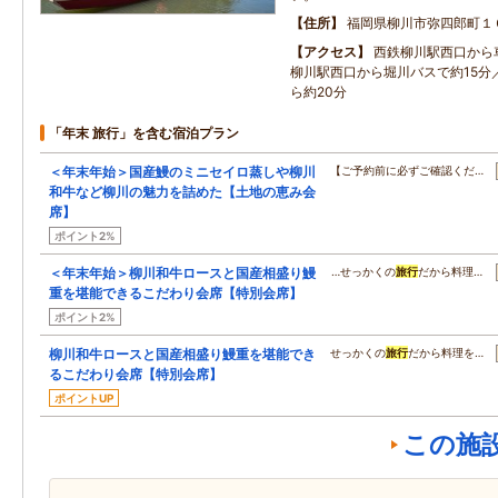
住所
福岡県柳川市弥四郎町１
アクセス
西鉄柳川駅西口から
柳川駅西口から堀川バスで約15分
ら約20分
「年末 旅行」を含む宿泊プラン
＜年末年始＞国産鰻のミニセイロ蒸しや柳川
【ご予約前に必ずご確認くだ…
和牛など柳川の魅力を詰めた【土地の恵み会
席】
ポイント2%
＜年末年始＞柳川和牛ロースと国産相盛り鰻
…せっかくの
旅行
だから料理…
重を堪能できるこだわり会席【特別会席】
ポイント2%
柳川和牛ロースと国産相盛り鰻重を堪能でき
せっかくの
旅行
だから料理を…
るこだわり会席【特別会席】
ポイントUP
この施