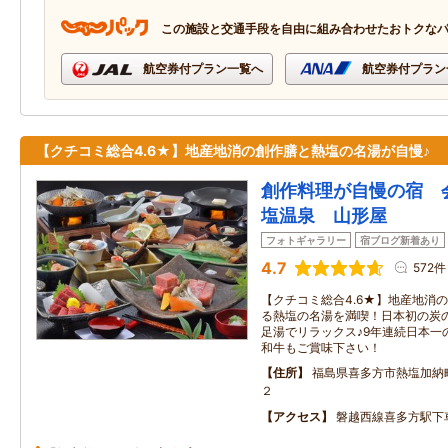
この施設と交通手段を自由に組み合わせたおトクな
航空券付プラン一覧へ
航空券付プラン
【クチコミ総合4.6★】地産地消の創作膳と熱塩の名湯が自慢♪
創作料理が自慢の宿 
塩温泉 山形屋
フォトギャラリー
宿ブログ新着あり
4.7
572件
【クチコミ総合4.6★】地産地消の
る熱塩の名湯を満喫！日本初の炭
足湯でリラックス♪9年連続日本一
和牛もご賞味下さい！
住所
福島県喜多方市熱塩加納
２
アクセス
磐越西線喜多方駅下