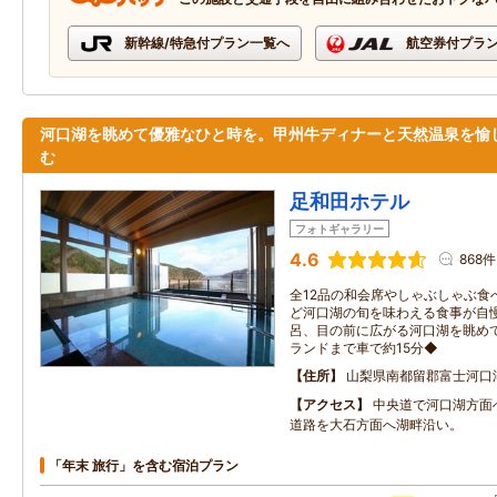
新幹線/特急付プラン一覧へ
航空券付プラ
河口湖を眺めて優雅なひと時を。甲州牛ディナーと天然温泉を愉
む
足和田ホテル
フォトギャラリー
4.6
868件
全12品の和会席やしゃぶしゃぶ食
ど河口湖の旬を味わえる食事が自
呂、目の前に広がる河口湖を眺め
ランドまで車で約15分◆
住所
山梨県南都留郡富士河口
アクセス
中央道で河口湖方面
道路を大石方面へ湖畔沿い。
「年末 旅行」を含む宿泊プラン