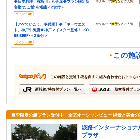
◆日本料理「有栖川」和会席◆プラン限定新
…やグループ
旅行
などに人気…
名物“たこ飯”を堪能＜2食付＞
ポイントUP
【アゲていこう、冬兵庫】◆「キーウエス
…やグループ
旅行
などに人気…
ト」神戸牛御膳◆神戸マイスター監修！-KO
BE BEEF-＜2食付＞
ポイントUP
この施
この施設と交通手段を自由に組み合わせたおトクな
新幹線/特急付プラン一覧へ
航空券付プラ
夏季限定の鱧プラン受付中！全室オーシャンビュー 絶景と美食の
淡路インターナショナ
プラザ