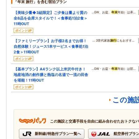
「年末 旅行」を含む宿泊プラン
【美味少量◆3組限定】ご夕食は量より質の
…GW、お盆、
年末
年始）は承…
全8品を会席スタイルで！＜食事処1泊2食＞
11時OUT
ポイントUP
【ファミリープラン】お子様2名までお得！
… 3世代家族
旅行
にもおすす…
自然体験！ジュース1本サービス＜食事処1泊
2食＞11時OUT
ポイントUP
【基本プラン】A4ランク以上米沢牛付き！
…GW・お盆・
年末
年始）は部…
地産地消の創作膳と熱塩の名湯で一流の田舎
を堪能！11時OUT
ポイントUP
この施
この施設と交通手段を自由に組み合わせたおトクな
新幹線/特急付プラン一覧へ
航空券付プラ