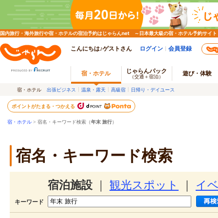
国内旅行・海外旅行や宿・ホテルの宿泊予約はじゃらんnet ～日本最大級の宿・ホテル予約サイト
こんにちは♪ゲストさん
ログイン
会員登録
じゃらんパック
宿・ホテル
遊び・体験
（交通＋宿泊）
宿・ホテル
出張ビジネス
温泉・露天
高級宿
日帰り・デイユース
ポイントがたまる・つかえる
宿・ホテル
> 宿名・キーワード検索（
年末 旅行
）
宿名・キーワード検索
宿泊施設
｜
観光スポット
｜
イ
キーワード