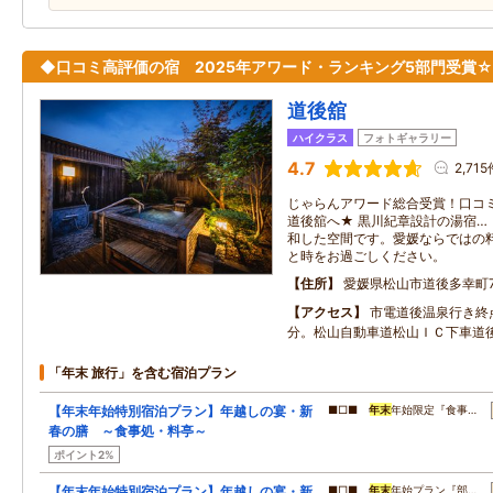
◆口コミ高評価の宿 2025年アワード・ランキング5部門受賞☆
道後舘
ハイクラス
フォトギャラリー
4.7
2,715
じゃらんアワード総合受賞！口コ
道後舘へ★ 黒川紀章設計の湯宿…
和した空間です。愛媛ならではの
と時をお過ごしください。
住所
愛媛県松山市道後多幸町7
アクセス
市電道後温泉行き終
分。松山自動車道松山ＩＣ下車道
「年末 旅行」を含む宿泊プラン
【年末年始特別宿泊プラン】年越しの宴・新
■□■
年末
年始限定『食事…
春の膳 ～食事処・料亭～
ポイント2%
【年末年始特別宿泊プラン】年越しの宴・新
■□■
年末
年始プラン『部…