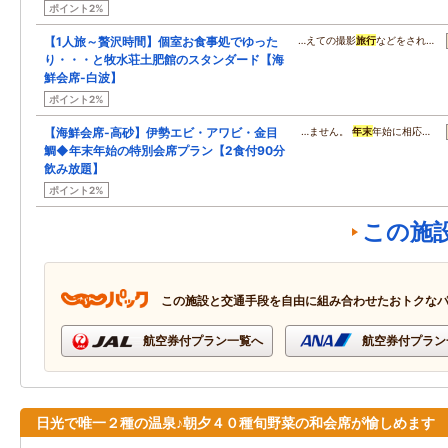
ポイント2%
【1人旅～贅沢時間】個室お食事処でゆった
…えての撮影
旅行
などをされ…
り・・・と牧水荘土肥館のスタンダード【海
鮮会席-白波】
ポイント2%
【海鮮会席-高砂】伊勢エビ・アワビ・金目
…ません。
年末
年始に相応…
鯛◆年末年始の特別会席プラン【2食付90分
飲み放題】
ポイント2%
この施
この施設と交通手段を自由に組み合わせたおトクな
航空券付プラン一覧へ
航空券付プラン
日光で唯一２種の温泉♪朝夕４０種旬野菜の和会席が愉しめます