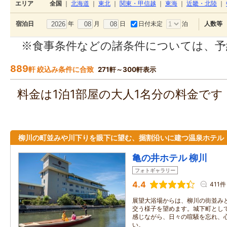
エリア
全国
｜
北海道
｜
東北
｜
関東・甲信越
｜
東海
｜
近畿・北陸
｜
年
月
日
日付未定
泊
宿泊日
人数等
※食事条件などの諸条件については、予
889
軒 絞込み条件に合致
271軒～300軒表示
料金は1泊1部屋の大人1名分の料金で
柳川の町並みや川下りを眼下に望む、掘割沿いに建つ温泉ホテル
亀の井ホテル 柳川
フォトギャラリー
4.4
411件
展望大浴場からは、柳川の街並み
交う様子を望めます。城下町とし
感じながら、日々の喧騒を忘れ、
い。