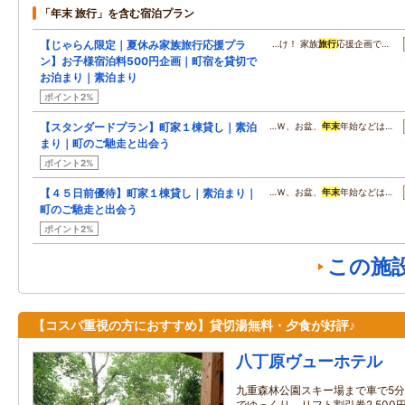
「年末 旅行」を含む宿泊プラン
【じゃらん限定｜夏休み家族旅行応援プラ
…け！ 家族
旅行
応援企画で…
ン】お子様宿泊料500円企画｜町宿を貸切で
お泊まり｜素泊まり
ポイント2%
【スタンダードプラン】町家１棟貸し｜素泊
…Ｗ、お盆、
年末
年始などは…
まり｜町のご馳走と出会う
ポイント2%
【４５日前優待】町家１棟貸し｜素泊まり｜
…Ｗ、お盆、
年末
年始などは…
町のご馳走と出会う
ポイント2%
この施
【コスパ重視の方におすすめ】貸切湯無料・夕食が好評♪
八丁原ヴューホテル
九重森林公園スキー場まで車で5分
でゆっくり。リフト割引券2,500