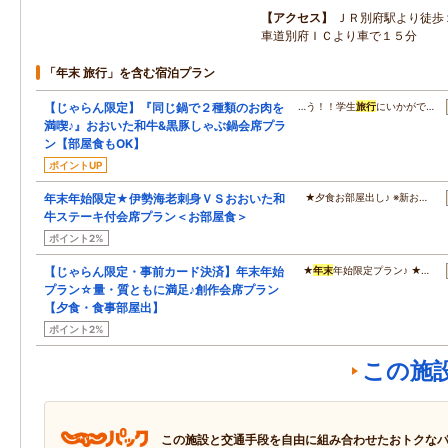
アクセス
ＪＲ別府駅より徒歩
車道別府ＩＣより車で１５分
「年末 旅行」を含む宿泊プラン
【じゃらん限定】『同じ鍋で２種類のお肉を
…う！！学生
旅行
にいかがで…
満喫♪』おおいた和牛&黒豚しゃぶ鍋会席プラ
ン【部屋食もOK】
ポイントUP
年末年始限定★伊勢海老刺身ＶＳおおいた和
★夕食お部屋出し♪ ※新お…
牛ステーキ付会席プラン＜お部屋食＞
ポイント2%
【じゃらん限定・事前カード決済】年末年始
★
年末
年始限定プラン♪ ★…
プラン☆量・質ともに満足♪創作会席プラン
【夕食・食事部屋出】
ポイント2%
この施
この施設と交通手段を自由に組み合わせたおトクな