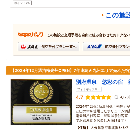
ポイント2%
この施
この施設と交通手段を自由に組み合わせたおトクな
航空券付プラン一覧へ
航空券付プラン
【2024年12月温浴棟光芒OPEN】7年連続★九州エリア売れた宿
別府温泉 悠彩の宿 
フォトギャラリー
4.7
4,128
2024年12月に新温浴棟「光芒
と山の幸を使用したボリューム満
露天風呂付客室、展望温泉付客室
でお部屋食をお楽しみ頂けます♪
住所
大分県別府市北浜3-8-7