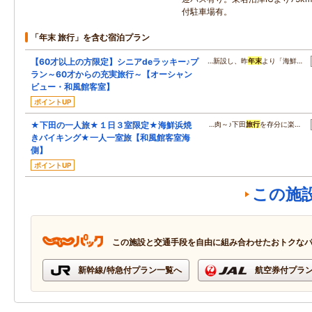
付駐車場有。
「年末 旅行」を含む宿泊プラン
【60才以上の方限定】シニアdeラッキー♪プ
…新設し、昨
年末
より「海鮮…
ラン～60才からの充実旅行～【オーシャン
ビュー・和風館客室】
ポイントUP
★下田の一人旅★１日３室限定★海鮮浜焼
…肉～♪下田
旅行
を存分に楽…
きバイキング★一人一室旅【和風館客室海
側】
ポイントUP
この施
この施設と交通手段を自由に組み合わせたおトクな
新幹線/特急付プラン一覧へ
航空券付プラ