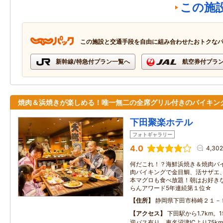
この施
この施設と交通手段を自由に組み合わせたおトクな
新幹線/特急付プラン一覧へ
航空券付プラ
焼肉＆浜焼きが楽しめる！唯一無二の全席グリル付きのバイキン
下田聚楽ホテル
フォトギャラリー
4.0
4,30
何だこれ！？海鮮浜焼き＆焼肉バイ
肉バイキングで金目鯛、活サザエ
本マグロも食べ放題！朝はお好き
らんアワード5年連続第１位☆
住所
静岡県下田市柿崎２１－
アクセス
下田駅から1.7km。
迎バス有り。東名沼津ICより75k