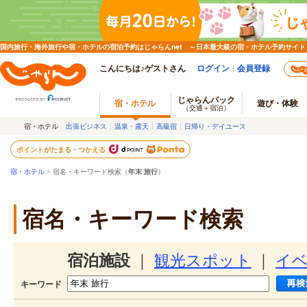
国内旅行・海外旅行や宿・ホテルの宿泊予約はじゃらんnet ～日本最大級の宿・ホテル予約サイト
こんにちは♪ゲストさん
ログイン
会員登録
じゃらんパック
宿・ホテル
遊び・体験
（交通＋宿泊）
宿・ホテル
出張ビジネス
温泉・露天
高級宿
日帰り・デイユース
ポイントがたまる・つかえる
宿・ホテル
> 宿名・キーワード検索（
年末 旅行
）
宿名・キーワード検索
宿泊施設
｜
観光スポット
｜
イ
キーワード