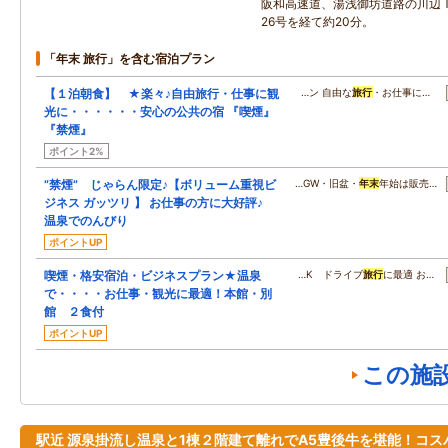
阪和高速道、湯浅御坊道路の川辺
26号を経て約20分。
「年末 旅行」を含む宿泊プラン
【１泊朝食】 ★楽々♪自由旅行・仕事に観
…ン 自由な
旅行
・お仕事に…
光に・・・・・・安心の公共の宿 『喫煙』
『禁煙』
ポイント2%
”禁煙” じゃらん限定♪【ボリューム重視ビ
…GW・旧盆・
年末
年始は販売…
ジネス ガッツリ 】 お仕事の方に大好評♪
温泉でのんびり
ポイントUP
喫煙・格安宿泊・ビジネスプラン★温泉
…K ドライブ
旅行
に最適 お…
で・・・・お仕事・観光に最適！本館・別
館 ２食付
ポイントUP
この施
駅近 源泉掛流し温泉と1棟２階建て離れでA5豊後牛を堪能！コス