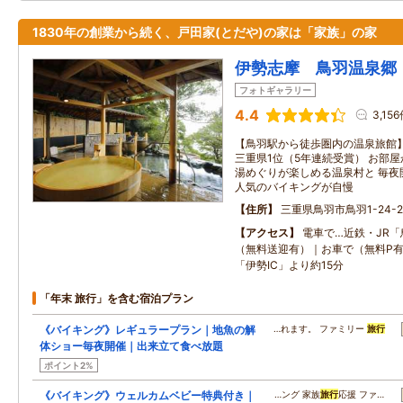
1830年の創業から続く、戸田家(とだや)の家は「家族」の家
伊勢志摩 鳥羽温泉郷
フォトギャラリー
4.4
3,15
【鳥羽駅から徒歩圏内の温泉旅館
三重県1位（5年連続受賞） お部屋
湯めぐりが楽しめる温泉村と 毎夜
人気のバイキングが自慢
住所
三重県鳥羽市鳥羽1-24-2
アクセス
電車で…近鉄・JR「
（無料送迎有）｜お車で（無料P
「伊勢IC」より約15分
「年末 旅行」を含む宿泊プラン
《バイキング》レギュラープラン｜地魚の解
…れます。 ファミリー
旅行
体ショー毎夜開催｜出来立て食べ放題
ポイント2%
《バイキング》ウェルカムベビー特典付き｜
…ング 家族
旅行
応援 ファ…