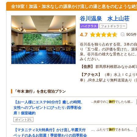
全19室！加温・加水なしの源泉かけ流しの湯と息をのむような絶
谷川温泉 水上山荘
ハイクラス
フォトギャラリー
4.7
905件
谷川岳を独り占めする宿。3本の
り「五つ星」の評価を受けた、源泉
泉。谷川岳の雄大な景色とともに
みください。
住所
群馬県利根郡みなかみ町
アクセス
（車）水上ＩＣより
車）JR水上駅より無料送迎あり（
「年末 旅行」を含む宿泊プラン
【お一人様にエステ90分付】癒しの時間、
…夫婦でのご
旅行
でしたら彼…
女性へのプレゼントにぴったり♪四季彩会
席！個室確約
ポイント2%
【マタニティ3大特典付】かけ流し半露天付
…、ふたりで
旅行
できるのも…
ベッドのあるお部屋！季節替わりの四季彩会