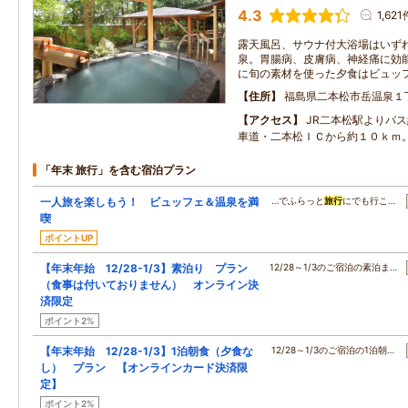
4.3
1,621
露天風呂、サウナ付大浴場はいず
泉。胃腸病、皮膚病、神経痛に効
に旬の素材を使った夕食はビュッ
住所
福島県二本松市岳温泉１
アクセス
JR二本松駅よりバス
車道・二本松ＩＣから約１０ｋｍ
「年末 旅行」を含む宿泊プラン
一人旅を楽しもう！ ビュッフェ＆温泉を満
…でふらっと
旅行
にでも行こ…
喫
ポイントUP
【年末年始 12/28-1/3】素泊り プラン
12/28～1/3のご宿泊の素泊ま…
（食事は付いておりません） オンライン決
済限定
ポイント2%
【年末年始 12/28-1/3】1泊朝食（夕食な
12/28～1/3のご宿泊の1泊朝…
し） プラン 【オンラインカード決済限
定】
ポイント2%