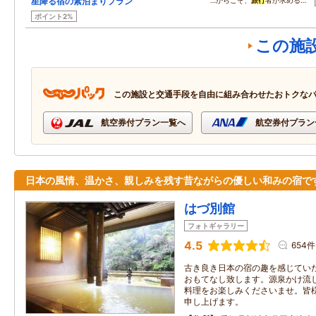
星降る宿の素泊まりプラン
…からこそ、
旅行
者が求める…
ポイント2%
この施
この施設と交通手段を自由に組み合わせたおトクな
航空券付プラン一覧へ
航空券付プラン
日本の風情、温かさ、親しみを残す昔ながらの優しい和みの宿で
はづ別館
フォトギャラリー
4.5
654件
古き良き日本の宿の趣を感じてい
おもてなし致します。源泉かけ流
料理をお楽しみくださいませ。皆
申し上げます。