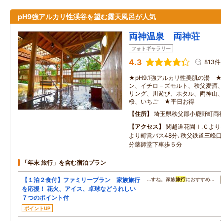
pH9強アルカリ性渓谷を望む露天風呂が人気
両神温泉 両神荘
フォトギャラリー
4.3
813件
★pH9.1強アルカリ性美肌の湯 
ン、イチロ－ズモルト、秩父麦酒
リング、川遊び、ホタル、両神山
桜、いちご ★平日お得
住所
埼玉県秩父郡小鹿野町両
アクセス
関越道花園Ｉ.Ｃより
より町営バス48分､秩父鉄道三峰口
分薬師堂下車歩５分
「年末 旅行」を含む宿泊プラン
【１泊２食付】ファミリープラン 家族旅行
…すね。家族
旅行
におすすめ…
を応援！ 花火、アイス、卓球などうれしい
７つのポイント付
ポイントUP