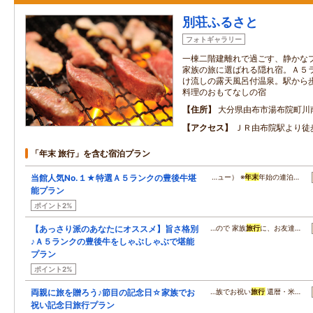
別荘ふるさと
フォトギャラリー
一棟二階建離れで過ごす、静かな
家族の旅に選ばれる隠れ宿。Ａ５
け流しの露天風呂付温泉。駅から
料理のおもてなしの宿
住所
大分県由布市湯布院町川
アクセス
ＪＲ由布院駅より徒
「年末 旅行」を含む宿泊プラン
当館人気No.１★特選Ａ５ランクの豊後牛堪
…ュー） ※
年末
年始の連泊…
能プラン
ポイント2%
【あっさり派のあなたにオススメ】旨さ格別
…ので 家族
旅行
に、お友達…
♪Ａ５ランクの豊後牛をしゃぶしゃぶで堪能
プラン
ポイント2%
両親に旅を贈ろう♪節目の記念日☆家族でお
…族でお祝い
旅行
還暦・米…
祝い記念日旅行プラン