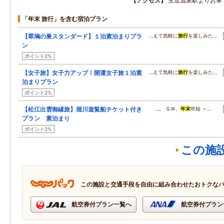
アクセス
玉造温泉駅よりお車
「年末 旅行」を含む宿泊プラン
【翠鳩の巣スタンダード】１泊素泊まりプラ
…えて気軽に
旅行
を楽しみた…
ン
ポイント2%
【女子旅】女子力アップ！開運女子旅１泊素
…えて気軽に
旅行
を楽しみた…
泊まりプラン
ポイント2%
【松江出雲御縁旅】堀川遊覧船チケット付き
…。 ＧＷ、
年末
年始 ＜…
プラン 素泊まり
ポイント2%
この施
この施設と交通手段を自由に組み合わせたおトクな
航空券付プラン一覧へ
航空券付プラン