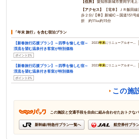
住所
愛知県新城市豊岡字滝上
アクセス
【電車】ＪＲ飯田線
歩２分/【車】新城IC～国道151
折 約11㎞約15分
「年末 旅行」を含む宿泊プラン
【新春旅行応援プラン】～四季を愉しむ宿～
2023
年末
にリニューアルオー…
渓流を望む温泉付き客室が特別価格
ポイント2%
【新春旅行応援プラン】～四季を愉しむ宿～
2023
年末
にリニューアルオー…
渓流を望む温泉付き客室が特別価格
ポイント2%
この施
この施設と交通手段を自由に組み合わせたおトクな
新幹線/特急付プラン一覧へ
航空券付プラ