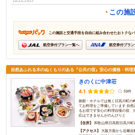
この施
この施設と交通手段を自由に組み合わせたおトクな
航空券付プラン一覧へ
航空券付プラン
自然あふれる木のぬくもりのある『公共の宿』安心の価格・料理
きのくに中津荘
4.1
59件
旅館・ホテルでは無く日高川町の
てお料理をご準備しています 自然
るお宿です安心の料理自慢の宿、
応はできませんがのんびりと
住所
和歌山県日高郡日高川町
アクセス
大阪方面から近畿自