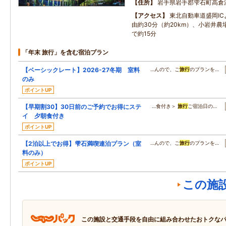
住所
岩手県岩手郡雫石町高倉
アクセス
東北自動車道盛岡IC
由約30分（約20km）、小岩井
で約15分
「年末 旅行」を含む宿泊プラン
【ベーシックレート】2026-27冬期 室料
…んので、ご
旅行
のプランを…
のみ
ポイントUP
【早期割30】30日前のご予約でお得にステ
…食付き＞
旅行
ご宿泊日の…
イ 夕朝食付き
ポイントUP
【2泊以上でお得】雫石満喫連泊プラン（室
…んので、ご
旅行
のプランを…
料のみ）
ポイントUP
この施
この施設と交通手段を自由に組み合わせたおトクな