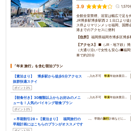
3.9
1,57
全館全室禁煙、浴室は幅広で足を
JR博多駅博多駅西２１出口より徒
ス停よりマリンメッセ福岡、国際会
港までのアクセスに便利
住所
福岡県福岡市博多区博多
アクセス
■（JR・地下鉄）
（大通り沿いで女性も安心♪■福
車で約20分
「年末 旅行」を含む宿泊プラン
【素泊まり】 博多駅から徒歩5分アクセス
…入れ不可
年末
年始休業日…
抜群快適ステイ
ポイント2%
【朝食付き】30種類以上からお好みのメニ
…入れ不可
年末
年始休業日…
ューを！人気のバイキング朝食プラン
ポイント2%
＜早期割引28＞【素泊まり】 福岡旅行の
…。 早期の
旅行
計画などに…
早期計画にはこちらのプランがオススメです
ポイント2%