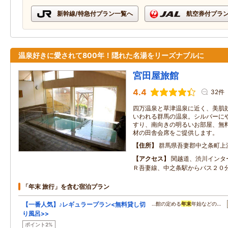
新幹線/特急付プラン一覧へ
航空券付プラ
温泉好きに愛されて800年！隠れた名湯をリーズナブルに
宮田屋旅館
4.4
32件
四万温泉と草津温泉に近く、美肌
いわれる群馬の温泉。シルバーに
すり、南向きの明るいお部屋、無
材の田舎会席をご提供します。
住所
群馬県吾妻郡中之条町上
アクセス
関越道、渋川インタ
Ｒ吾妻線、中之条駅からバス２０
「年末 旅行」を含む宿泊プラン
【一番人気】♪レギュラープラン<無料貸し切
…館の定める
年末
年始などの…
り風呂>>
ポイント2%