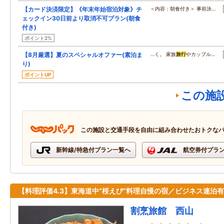
【カード決済限定】《年末年始宿泊対象》チ
＜内容：朝食付き＞ 事前決…
ェックイン30日前より取消不可プラン(朝食
付き)
ポイント2%
【8月厳選】夏のスペシャルオファー(素泊ま
…く。 家族
旅行
やカップル…
り)
ポイントUP
この施
この施設と交通手段を自由に組み合わせたおトクな
新幹線/特急付プラン一覧へ
航空券付プラ
【料理評価4.3】東海道中”桜えび”料理自慢の宿／ビジネス連泊有
割烹旅館 西山