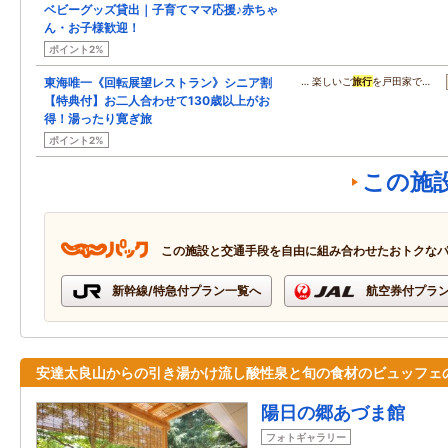
ベビーグッズ貸出｜子育てママ応援♪赤ちゃ
ん・お子様歓迎！
ポイント2%
東海唯一《回転展望レストラン》シニア割
… 楽しいご
旅行
を戸田家で…
【特典付】お二人合わせて130歳以上がお
得！湯ったり寛ぎ旅
ポイント2%
この施
この施設と交通手段を自由に組み合わせたおトクな
新幹線/特急付プラン一覧へ
航空券付プラ
安達太良山からの引き湯かけ流し酸性泉と旬の食材のビュッフェ
陽日の郷あづま館
フォトギャラリー