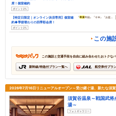
席！個室確約
ポイント2%
【特定日限定｜オンライン決済専用】個室確
『
年末
年始』『ＧＷ』『お盆…
約◆季節替わりの四季彩会席！
ポイント2%
この施
この施設と交通手段を自由に組み合わせたおトクな
新幹線/特急付プラン一覧へ
航空券付プラ
2026年7月16日リニューアルオープン～受け継ぐ湯、新たな須
須賀谷温泉～戦国武将
湯～
フォトギャラリー