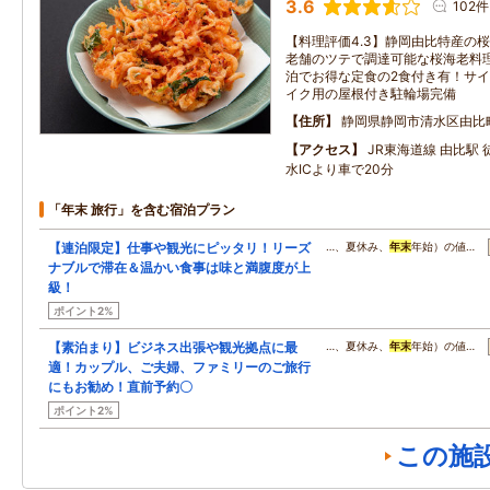
3.6
102件
【料理評価4.3】静岡由比特産の
老舗のツテで調達可能な桜海老料理
泊でお得な定食の2食付き有！サ
イク用の屋根付き駐輪場完備
住所
静岡県静岡市清水区由比
アクセス
JR東海道線 由比駅 
水ICより車で20分
「年末 旅行」を含む宿泊プラン
【連泊限定】仕事や観光にピッタリ！リーズ
…、夏休み、
年末
年始）の値…
ナブルで滞在＆温かい食事は味と満腹度が上
級！
ポイント2%
【素泊まり】ビジネス出張や観光拠点に最
…、夏休み、
年末
年始）の値…
適！カップル、ご夫婦、ファミリーのご旅行
にもお勧め！直前予約〇
ポイント2%
この施