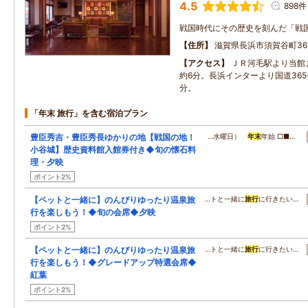
4.5
898件
戦国時代にその歴史を刻んだ「戦
住所
滋賀県長浜市須賀谷町36
アクセス
ＪＲ河毛駅より当館
約6分。長浜インターより国道365
分。
「年末 旅行」を含む宿泊プラン
豊臣秀吉・豊臣秀長ゆかりの地【戦国の地！
…水曜日）
年末
年始 □■…
小谷城】歴史資料館入館券付き◆旬の懐石料
理・夕映
ポイント2%
【ペットと一緒に】のんびりゆったり温泉旅
…トと一緒に
旅行
に行きたい…
行を楽しもう！◆旬の会席◆夕映
ポイント2%
【ペットと一緒に】のんびりゆったり温泉旅
…トと一緒に
旅行
に行きたい…
行を楽しもう！◆グレードアップ特選会席◆
紅葉
ポイント2%