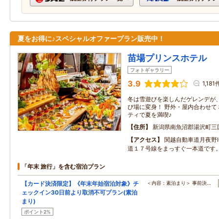
夏をお得に♪スペシャルオファープラン販売中！
苗場プリンスホテル
フォトギャラリー
3.9
1,181
冬は雪遊びを楽しんだゲレンデが
び場に変身！ 野外・屋内合わせて
ティで夏を満喫♪
住所
新潟県南魚沼郡湯沢町三
アクセス
関越自動車道月夜野I
道１７号線をまっすぐ一本道です
「年末 旅行」を含む宿泊プラン
【カード決済限定】《年末年始宿泊対象》チ
＜内容：素泊まり＞ 事前決…
ェックイン30日前より取消不可プラン(素泊
まり)
ポイント2%