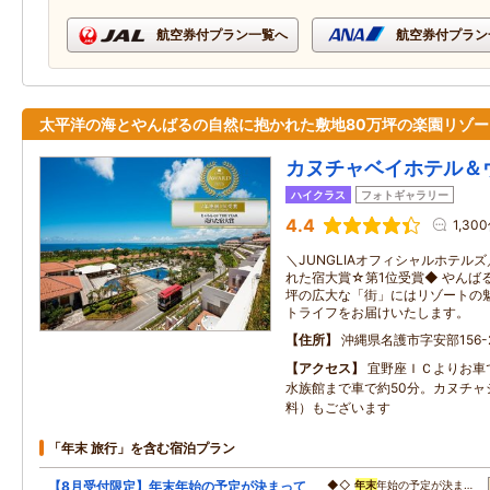
航空券付プラン一覧へ
航空券付プラン
太平洋の海とやんばるの自然に抱かれた敷地80万坪の楽園リゾー
カヌチャベイホテル＆
ハイクラス
フォトギャラリー
4.4
1,30
＼JUNGLIAオフィシャルホテル
れた宿大賞☆第1位受賞◆ やんば
坪の広大な「街」にはリゾートの
トライフをお届けいたします。
住所
沖縄県名護市字安部156-
アクセス
宜野座ＩＣよりお車
水族館まで車で約50分。カヌチャ
料）もございます
「年末 旅行」を含む宿泊プラン
【8月受付限定】年末年始の予定が決まって
◆◇
年末
年始の予定が決ま…