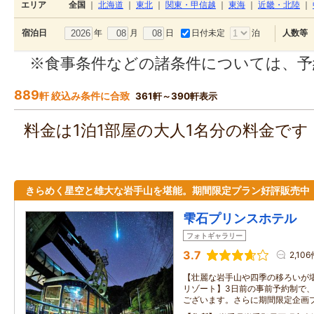
エリア
全国
｜
北海道
｜
東北
｜
関東・甲信越
｜
東海
｜
近畿・北陸
｜
年
月
日
日付未定
泊
宿泊日
人数等
※食事条件などの諸条件については、予
889
軒 絞込み条件に合致
361軒～390軒表示
料金は1泊1部屋の大人1名分の料金で
きらめく星空と雄大な岩手山を堪能。期間限定プラン好評販売中
雫石プリンスホテル
フォトギャラリー
3.7
2,106
【壮麗な岩手山や四季の移ろいが
リゾート】3日前の事前予約制で
ございます。さらに期間限定企画