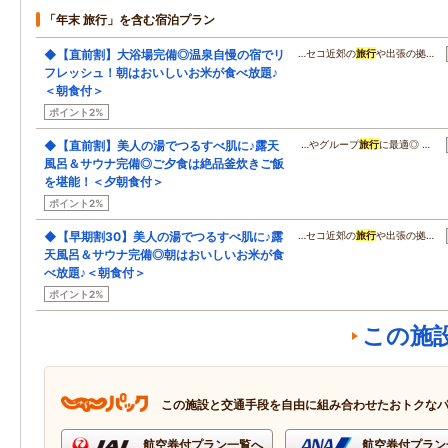
「年末 旅行」を含む宿泊プラン
◆【直前割】大浴場完備◎温泉自慢の宿でリ
…セコ近郊の
旅行
や出張の拠…
フレッシュ！朝はおいしいお米が食べ放題♪
＜朝食付＞
ポイント2%
◆【直前割】美人の湯でつるすべ肌に♪露天
…やグループ
旅行
に最適◎ …
風呂＆サウナ完備◎ご夕食は絶品釜炊きご飯
を堪能！＜夕朝食付＞
ポイント2%
◆【早期割30】美人の湯でつるすべ肌に♪露
…セコ近郊の
旅行
や出張の拠…
天風呂＆サウナ完備◎朝はおいしいお米が食
べ放題♪＜朝食付＞
ポイント2%
この施
この施設と交通手段を自由に組み合わせたおトクな
航空券付プラン一覧へ
航空券付プラン