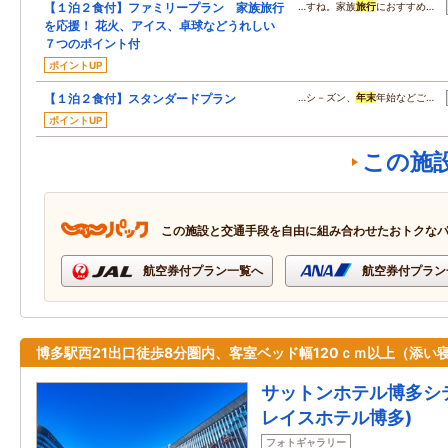
【１泊２食付】ファミリープラン 家族旅行
…すね。家族
旅行
におすすめ…
を応援！ 花火、アイス、卓球などうれしい
７つのポイント付
ポイントUP
【１泊２食付】スタンダードプラン
…シ－ズン、
年末
年始などご…
ポイントUP
この施
この施設と交通手段を自由に組み合わせたおトクな
航空券付プラン一覧へ
航空券付プラン
博多駅西21出口徒歩8分圏内、客室ベッド幅120ｃｍ以上（添い寝
サットンホテル博多シ
レイスホテル博多)
フォトギャラリー