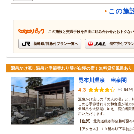
この施
この施設と交通手段を自由に組み合わせたおトクな
新幹線/特急付プラン一覧へ
航空券付プラ
源泉かけ流し温泉と季節替わり膳が自慢の宿！無料貸切風呂あり
昆布川温泉 幽泉閣
4.3
542件
源泉かけ流しの「美人の湯」と、
しめる季節替わりの和食膳が魅力の
天風呂や大浴場に加え、宿泊者限
用いただけます。
住所
北海道磯谷郡蘭越町昆布
アクセス
ＪＲ昆布駅下車徒歩