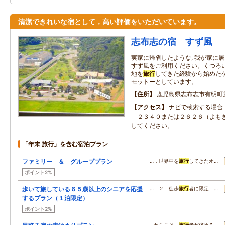
清潔できれいな宿として，高い評価をいただいています。
志布志の宿 すず風
実家に帰省したような, 我が家に
すず風をご利用ください。くつろ
地を
旅行
してきた経験から始めた
モットーとしています。
住所
鹿児島県志布志市有明町
アクセス
ナビで検索する場合
－２３４０または２６２６（よも
してください。
「年末 旅行」を含む宿泊プラン
ファミリー ＆ グループプラン
…，世界中を
旅行
してきたオ…
ポイント2%
歩いて旅している６５歳以上のシニアを応援
… ２ 徒歩
旅行
者に限定 …
するプラン（１泊限定）
ポイント2%