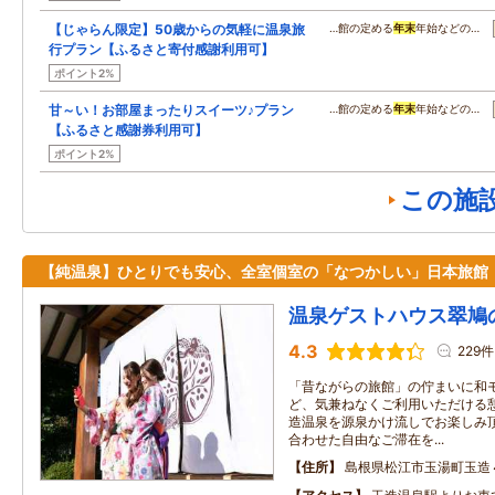
【じゃらん限定】50歳からの気軽に温泉旅
…館の定める
年末
年始などの…
行プラン【ふるさと寄付感謝利用可】
ポイント2%
甘～い！お部屋まったりスイーツ♪プラン
…館の定める
年末
年始などの…
【ふるさと感謝券利用可】
ポイント2%
この施
【純温泉】ひとりでも安心、全室個室の「なつかしい」日本旅館
温泉ゲストハウス翠鳩
4.3
229件
「昔ながらの旅館」の佇まいに和
ど、気兼ねなくご利用いただける
造温泉を源泉かけ流しでお楽しみ
合わせた自由なご滞在を...
住所
島根県松江市玉湯町玉造