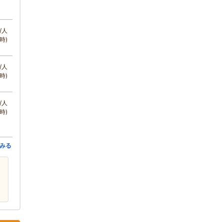
/人
時)
/人
時)
/人
時)
みる