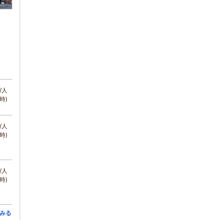
/人
時)
/人
時)
/人
時)
みる