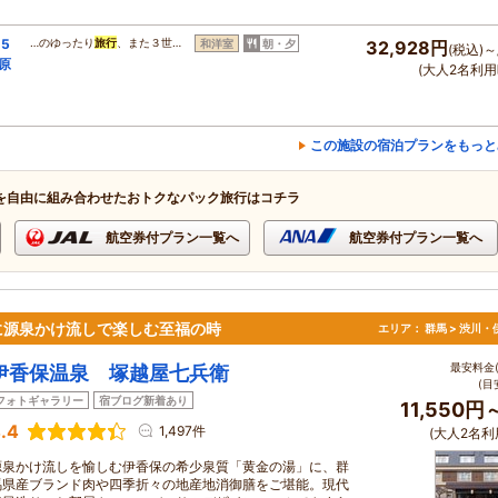
5
…のゆったり
旅行
、また３世…
和洋室
朝・夕
32,928円
(税込)～
原
(大人2名利用
この施設の宿泊プランをもっと
を自由に組み合わせたおトクなパック旅行はコチラ
航空券付プラン一覧へ
航空券付プラン一覧へ
に源泉かけ流しで楽しむ至福の時
エリア：
群馬 > 渋川
最安料金(
伊香保温泉 塚越屋七兵衛
(目
フォトギャラリー
宿ブログ新着あり
11,550円
.4
1,497件
(大人2名利
源泉かけ流しを愉しむ伊香保の希少泉質「黄金の湯」に、群
馬県産ブランド肉や四季折々の地産地消御膳をご堪能。現代