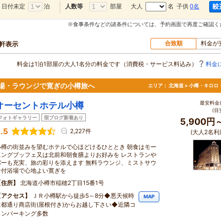
日付未定
泊
部屋
大人
名 子供
0名
人数等
※食事条件などの諸条件については、予約画面で再度ご確認く
合致順
料金が
0軒表示
料金は1泊1部屋の大人1名分の料金です（消費税・サービス料込み）
料金
場・ラウンジで寛ぎの小樽旅へ
エリア：
北海道 > 小樽・キロロ
最安料金(
オーセントホテル小樽
(目
フォトギャラリー
宿ブログ新着あり
5,900円
.5
2,227件
(大人2名利
小樽の街並みを望むホテルで心ほどけるひととき 朝食はモー
ニングブッフェ又は北前和朝食膳よりお好みを レストランや
バーも充実、旅の彩りを添えます 無料ラウンジ、ミストサウ
ナ付浴場で心地よい寛ぎを
住所
北海道小樽市稲穂2丁目15番1号
アクセス
ＪＲ小樽駅から徒歩5～8分◆悪天候時
MAP
は都通り商店街(屋根付き)からお越し下さい◆近隣コ
インパーキング多数