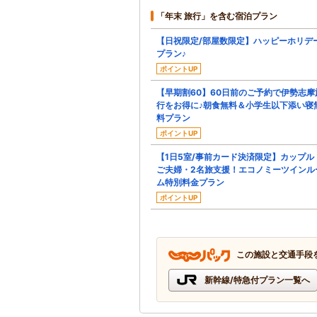
「年末 旅行」を含む宿泊プラン
【日祝限定/部屋数限定】ハッピーホリデ
プラン♪
ポイントUP
【早期割60】60日前のご予約で伊勢志摩
行をお得に♪朝食無料＆小学生以下添い寝
料プラン
ポイントUP
【1日5室/事前カード決済限定】カップル
ご夫婦・2名旅支援！エコノミーツインル
ム特別料金プラン
ポイントUP
この施設と交通手段
新幹線/特急付プラン一覧へ