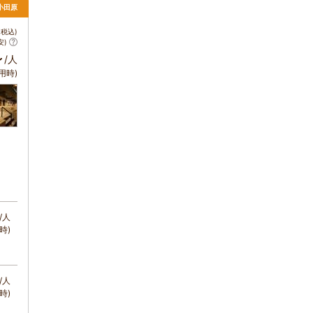
小田原
税込)
安)
～
/人
用時)
/人
時)
/人
時)