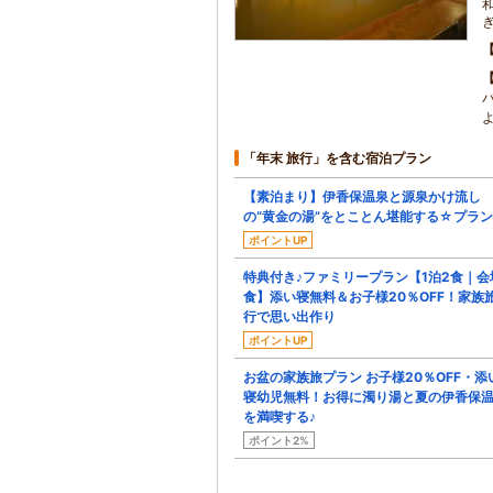
よ
「年末 旅行」を含む宿泊プラン
【素泊まり】伊香保温泉と源泉かけ流し
の“黄金の湯”をとことん堪能する☆プラン
ポイントUP
特典付き♪ファミリープラン【1泊2食｜会
食】添い寝無料＆お子様20％OFF！家族
行で思い出作り
ポイントUP
お盆の家族旅プラン お子様20％OFF・添
寝幼児無料！お得に濁り湯と夏の伊香保
を満喫する♪
ポイント2%