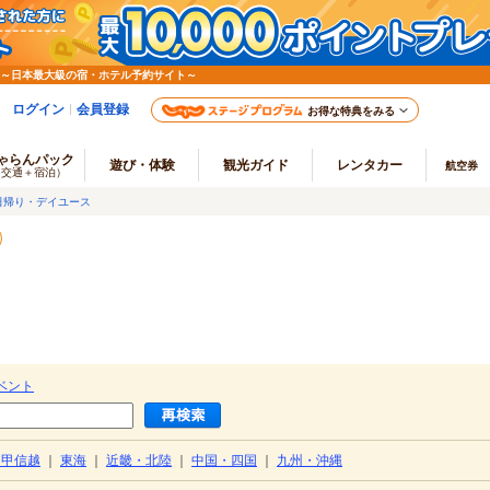
 ～日本最大級の宿・ホテル予約サイト～
ログイン
会員登録
お得な特典をみる
ゃらんパック
遊び・体験
観光ガイド
レンタカー
航空券
（交通＋宿泊）
日帰り・デイユース
ベント
・甲信越
｜
東海
｜
近畿・北陸
｜
中国・四国
｜
九州・沖縄