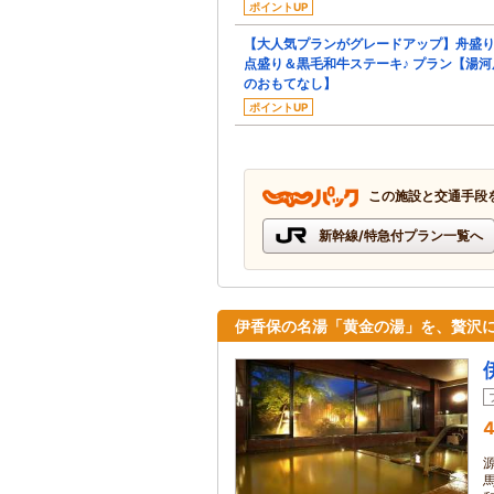
ポイントUP
【大人気プランがグレードアップ】舟盛り
点盛り＆黒毛和牛ステーキ♪ プラン【湯河
のおもてなし】
ポイントUP
この施設と交通手段
新幹線/特急付プラン一覧へ
伊香保の名湯「黄金の湯」を、贅沢
4