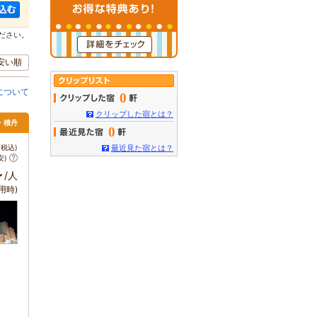
ださい。
安い順
について
0
クリップした宿とは？
・積丹
0
税込)
最近見た宿とは？
安)
～
/人
用時)