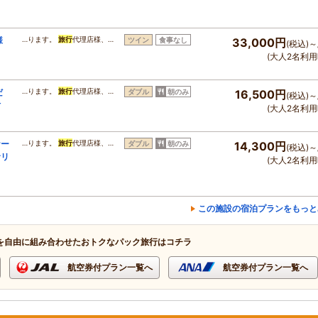
様
…ります。
旅行
代理店様、…
ツイン
食事なし
33,000円
(税込)～
(大人2名利用
だ
…ります。
旅行
代理店様、…
ダブル
朝のみ
16,500円
(税込)～
付
(大人2名利用
ケー
…ります。
旅行
代理店様、…
ダブル
朝のみ
14,300円
(税込)～
サリ
(大人2名利用
この施設の宿泊プランをもっと
を自由に組み合わせたおトクなパック旅行はコチラ
航空券付プラン一覧へ
航空券付プラン一覧へ