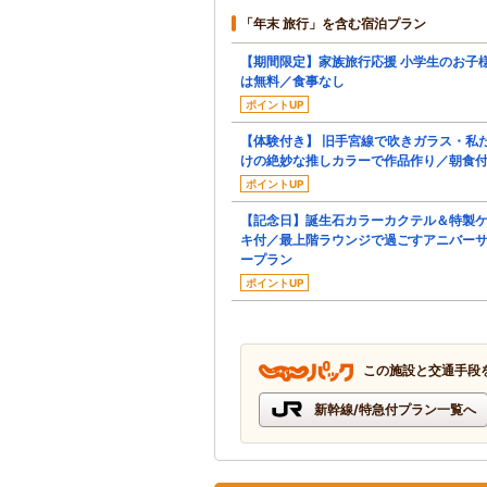
「年末 旅行」を含む宿泊プラン
【期間限定】家族旅行応援 小学生のお子
は無料／食事なし
ポイントUP
【体験付き】 旧手宮線で吹きガラス・私
けの絶妙な推しカラーで作品作り／朝食
ポイントUP
【記念日】誕生石カラーカクテル＆特製
キ付／最上階ラウンジで過ごすアニバー
ープラン
ポイントUP
この施設と交通手段
新幹線/特急付プラン一覧へ