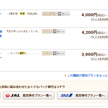
ー
…※繁忙期・
年末
・年始は除…
セミダブル
朝のみ
4,000円
(税込)～
(大人2名利用
旅
予定が早くから決まっている…
ツイン
朝のみ
4,200円
(税込)～
無
(大人2名利用
・
… カップル
旅行
に。。。。…
ツイン
朝のみ
3,900円
(税込)～
ー
(大人2名利用
この施設の宿泊プランをもっと
を自由に組み合わせたおトクなパック旅行はコチラ
航空券付プラン一覧へ
航空券付プラン一覧へ