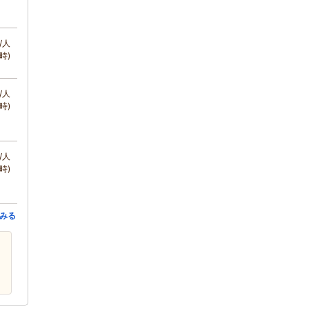
/人
時)
/人
時)
/人
時)
みる