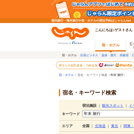
国内旅行・海外旅行や宿・ホテルの宿泊予約はじゃらんnet
こんにちは♪ゲストさん
じ
宿・ホテル
宿・ホテル
出張ビジネス
温泉・露天
高級宿
ポイントがたまる・つかえる
宿・ホテル
> 宿名・キーワード検索（
年末 旅行
）
宿名・キーワード検索
宿泊施設
｜
観光スポット
｜
イ
キーワード
エリア
全国
｜
北海道
｜
東北
｜
関東