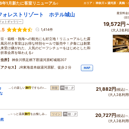
6年1月新たに客室リニューアル♪
エリア：
神奈川 > 湯河原・真鶴・
最安料金(
フォレストリゾート ホテル城山
(目
フォトギャラリー
19,572円
.5
1,414件
(大人2名利
伊豆・箱根・熱海への観光にも好立地！リニューアルした露
天風呂付き客室はお得な特別セールで販売中！夕食には創業
以来受け継がれた、人気のビーフシチューをはじめとした和
洋折衷会席を味わえる♪
住所
神奈川県足柄下郡湯河原町城堀207
アクセス
JR東海道本線湯河原駅、徒歩２分
MAP
会
…くの楽しい
旅行
ですもの♪…
和室
朝・夕
21,882円
(税込)～
な
(大人2名利用
ュ
…～っと温泉
旅行
をお愉しみ…
ツイン
朝・夕
20,727円
(税込)～
天然
(大人2名利用