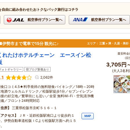
を自由に組み合わせたおトクなパック旅行はコチラ
航空券付プラン一覧へ
航空券付プラン一覧へ
分■伊勢市まで電車で15分 観光に♪
エリア：
三重 > 津・久居・美杉
最安料金(
くれたけホテルチェーン エースイン松
(目
阪
3,705円
フォトギャラリー
宿ブログ新着あり
(大人2名利
.1
2,062件
朝食口コミ4.5★料亭発祥の無料朝食バイキング／18時～20時
は地酒ウェルカムドリンク／松阪駅徒歩1分／セブンイレブン
隣接の好立地／繁華街にも近い／全室 無料Wi-Fi・空気清浄機
完備／フロント24時間対応
住所
三重県松阪市京町５１６－１
アクセス
ＪＲ・近鉄松阪駅南口より徒歩約１
MAP
分。伊勢自動車道松阪ＩCより松阪駅方面へ約１５
分。