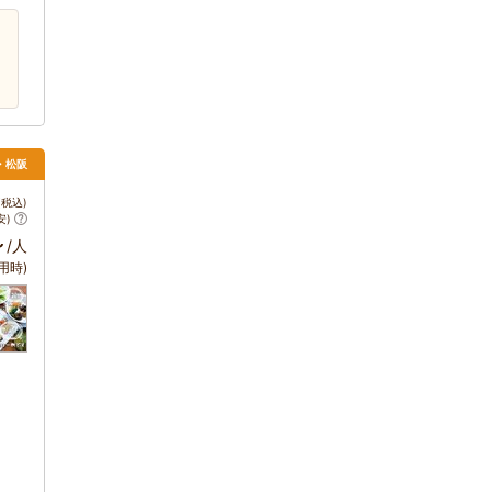
・松阪
税込)
安)
～
/人
用時)