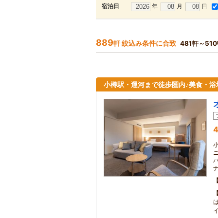
年
月
日
宿泊日
889
軒 絞込み条件に合致
481軒～51
小樽駅・運河まで徒歩圏内♪美食・浴
4