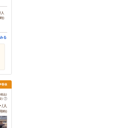
/人
時)
みる
・伊香保
税込)
安)
～
/人
用時)