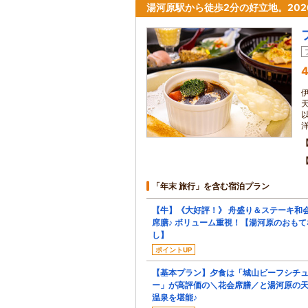
湯河原駅から徒歩2分の好立地。202
4
「年末 旅行」を含む宿泊プラン
【牛】《大好評！》 舟盛り＆ステーキ和
席膳♪ ボリューム重視！【湯河原のおもて
し】
ポイントUP
【基本プラン】夕食は「城山ビーフシチ
ー」が高評価の＼花会席膳／と湯河原の
温泉を堪能♪