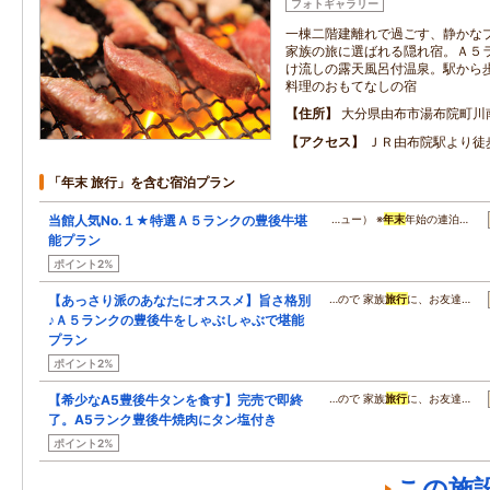
フォトギャラリー
一棟二階建離れで過ごす、静かな
家族の旅に選ばれる隠れ宿。Ａ５
け流しの露天風呂付温泉。駅から
料理のおもてなしの宿
住所
大分県由布市湯布院町川
アクセス
ＪＲ由布院駅より徒
「年末 旅行」を含む宿泊プラン
当館人気No.１★特選Ａ５ランクの豊後牛堪
…ュー） ※
年末
年始の連泊…
能プラン
ポイント2%
【あっさり派のあなたにオススメ】旨さ格別
…ので 家族
旅行
に、お友達…
♪Ａ５ランクの豊後牛をしゃぶしゃぶで堪能
プラン
ポイント2%
【希少なA5豊後牛タンを食す】完売で即終
…ので 家族
旅行
に、お友達…
了。A5ランク豊後牛焼肉にタン塩付き
ポイント2%
この施