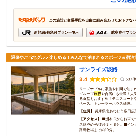
この施設と交通手段を自由に組み合わせたおトクな
新幹線/特急付プラン一覧へ
航空券付プラ
温泉やご当地グルメ楽しめる！みんなで泊まれるスポーツ＆宿泊
サンライズ淡路
3.4
537件
リーズナブルに家族や仲間で泊ま
グループ
旅行
や合宿にも最適！人
る食堂もおすすめ！テニスコート
ペース、トレーラーハウス併設。
住所
兵庫県南あわじ市広田広
アクセス
■洲本ICからお車
ス緑PAから徒歩３～８分。■イン
路島牧場まで約10分。