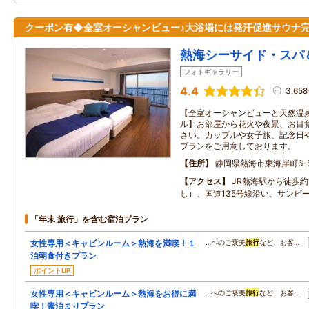
クーポン有◆全室オーシャンビュー♪大浴場には発汗促進サウナ
熱海シーサイド・スパ
フォトギャラリー
4.4
3,65
【全室オーシャンビューと天然温
ル】お部屋から花火や夜景、お目
さい。カップルや女子旅、記念日
プランをご用意しております。
住所
静岡県熱海市東海岸町6-
アクセス
JR熱海駅から徒歩約
し）、国道135号線沿い、サンビ
「年末 旅行」を含む宿泊プラン
女性専用＜キャビンルーム＞熱海を満喫！１
…へのご褒美
旅行
など、お客…
泊朝食付きプラン
ポイントUP
女性専用＜キャビンルーム＞熱海をお得に満
…へのご褒美
旅行
など、お客…
喫！素泊まりプラン