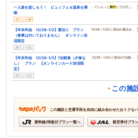
一人旅を楽しもう！ ビュッフェ＆温泉を満
…でふらっと
旅行
にでも行こ…
喫
ポイントUP
【年末年始 12/28-1/3】素泊り プラン
12/28～1/3のご宿泊の素泊ま…
（食事は付いておりません） オンライン決
済限定
ポイント2%
【年末年始 12/28-1/3】1泊朝食（夕食な
12/28～1/3のご宿泊の1泊朝…
し） プラン 【オンラインカード決済限
定】
ポイント2%
この施
この施設と交通手段を自由に組み合わせたおトクな
新幹線/特急付プラン一覧へ
航空券付プラ