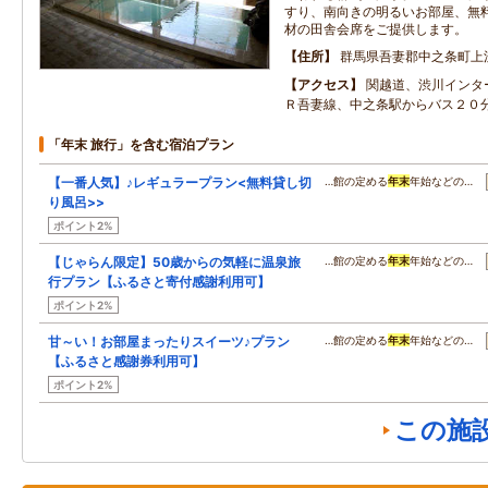
すり、南向きの明るいお部屋、無
材の田舎会席をご提供します。
住所
群馬県吾妻郡中之条町上
アクセス
関越道、渋川インタ
Ｒ吾妻線、中之条駅からバス２０
「年末 旅行」を含む宿泊プラン
【一番人気】♪レギュラープラン<無料貸し切
…館の定める
年末
年始などの…
り風呂>>
ポイント2%
【じゃらん限定】50歳からの気軽に温泉旅
…館の定める
年末
年始などの…
行プラン【ふるさと寄付感謝利用可】
ポイント2%
甘～い！お部屋まったりスイーツ♪プラン
…館の定める
年末
年始などの…
【ふるさと感謝券利用可】
ポイント2%
この施