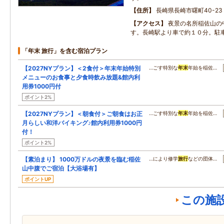
住所
長崎県長崎市曙町40-23
アクセス
夜景の名所稲佐山の
す。長崎駅より車で約１０分。駐
「年末 旅行」を含む宿泊プラン
【2027NYプラン】＜2食付＞年末年始特別
…ごす特別な
年末
年始を稲佐…
メニューのお食事と夕食時飲み放題&館内利
用券1000円付
ポイント2%
【2027NYプラン】＜朝食付＞ご朝食はお正
…ごす特別な
年末
年始を稲佐…
月らしい和洋バイキング♪館内利用券1000円
付！
ポイント2%
【素泊まり】 1000万ドルの夜景を臨む稲佐
…により修学
旅行
などの団体…
山中腹でご宿泊【大浴場有】
ポイントUP
この施