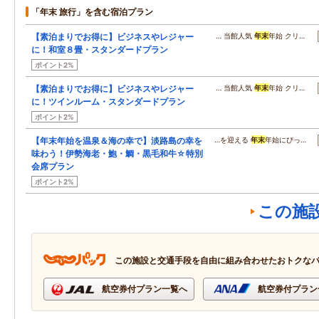
「年末 旅行」を含む宿泊プラン
【素泊まりでお得に】ビジネスやレジャー
… 当館人気
年末
年始 クリ…
に！和室８畳・スタンダードプラン
ポイント2%
【素泊まりでお得に】ビジネスやレジャー
… 当館人気
年末
年始 クリ…
に！ツインルーム・スタンダードプラン
ポイント2%
【年末年始を温泉＆海の幸で】淡路島の幸を
…を迎える
年末
年始にぴっ…
味わう！伊勢海老・鮑・鯛・黒毛和牛☆特別
会席プラン
ポイント2%
この施
この施設と交通手段を自由に組み合わせたおトクな
航空券付プラン一覧へ
航空券付プラン