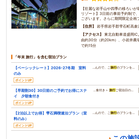
【壮麗な岩手山や四季の移ろいが
リゾート】3日前の事前予約制で
ございます。さらに期間限定企画
住所
岩手県岩手郡雫石町高倉
アクセス
東北自動車道盛岡IC
由約30分（約20km）、小岩井
で約15分
「年末 旅行」を含む宿泊プラン
【ベーシックレート】2026-27冬期 室料
…んので、ご
旅行
のプランを…
のみ
ポイントUP
【早期割30】30日前のご予約でお得にステ
…食付き＞
旅行
ご宿泊日の…
イ 夕朝食付き
ポイントUP
【2泊以上でお得】雫石満喫連泊プラン（室
…んので、ご
旅行
のプランを…
料のみ）
ポイントUP
この施