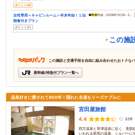
ポイントUP
女性専用＜キャビンルーム＞年末年始！１泊
■
年末
年始（2026年12/26～2…
朝食付きプラン
ポイント2%
この施
この施設と交通手段を自由に組み合わせたおトクな
新幹線/特急付プラン一覧へ
温泉好きに愛されて800年！隠れた名湯をリーズナブルに
宮田屋旅館
4.4
32件
四万温泉と草津温泉に近く、美肌
いわれる群馬の温泉。シルバーに