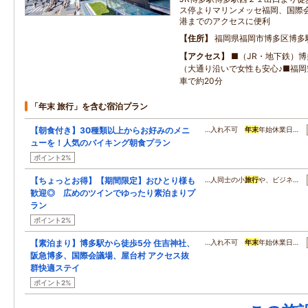
ス停よりマリンメッセ福岡、国際会
港までのアクセスに便利
住所
福岡県福岡市博多区博多
アクセス
■（JR・地下鉄）
（大通り沿いで女性も安心♪■福
車で約20分
「年末 旅行」を含む宿泊プラン
【朝食付き】30種類以上からお好みのメニ
…入れ不可
年末
年始休業日…
ューを！人気のバイキング朝食プラン
ポイント2%
【ちょっとお得】【期間限定】おひとり様も
…人同士の小
旅行
や、ビジネ…
歓迎◎ 広めのツインでゆったり素泊まりプ
ラン
ポイント2%
【素泊まり】博多駅から徒歩5分 住吉神社、
…入れ不可
年末
年始休業日…
阪急博多、国際会議場、屋台村 アクセス抜
群快適ステイ
ポイント2%