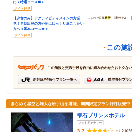
に＜特選コース■＞
ポイントUP
【夕食のみ】アクティビティメインの方必
…るので家族
旅行
、2世代や3…
見！早朝出発の方や朝はゆっくり過ごしたい
方へ＜基本コース★＞
ポイントUP
この施
この施設と交通手段を自由に組み合わせたおトクな
新幹線/特急付プラン一覧へ
航空券付プラ
きらめく星空と雄大な岩手山を堪能。期間限定プラン好評販売中
雫石プリンスホテル
フォトギャラリー
3.7
2,106