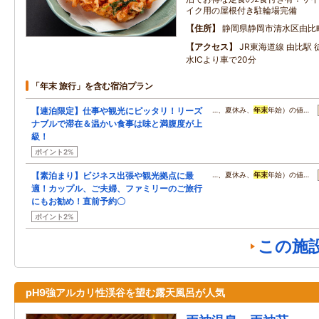
イク用の屋根付き駐輪場完備
住所
静岡県静岡市清水区由比
アクセス
JR東海道線 由比駅 
水ICより車で20分
「年末 旅行」を含む宿泊プラン
【連泊限定】仕事や観光にピッタリ！リーズ
…、夏休み、
年末
年始）の値…
ナブルで滞在＆温かい食事は味と満腹度が上
級！
ポイント2%
【素泊まり】ビジネス出張や観光拠点に最
…、夏休み、
年末
年始）の値…
適！カップル、ご夫婦、ファミリーのご旅行
にもお勧め！直前予約〇
ポイント2%
この施
pH9強アルカリ性渓谷を望む露天風呂が人気