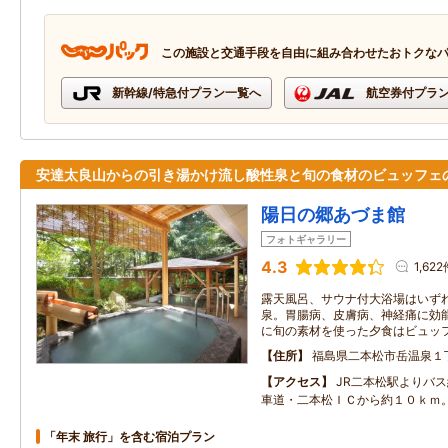
この施設と交通手段を自由に組み合わせたおトクな
新幹線/特急付プラン一覧へ
航空券付プラ
安達太良山からの引き湯かけ流し酸性泉と旬の食材のビュッフェ
陽日の郷あづま館
フォトギャラリー
4.3
1,62
露天風呂、サウナ付大浴場はいず
泉。胃腸病、皮膚病、神経痛に効
に旬の素材を使った夕食はビュッ
住所
福島県二本松市岳温泉１
アクセス
JR二本松駅よりバス
車道・二本松ＩＣから約１０ｋｍ
「年末 旅行」を含む宿泊プラン