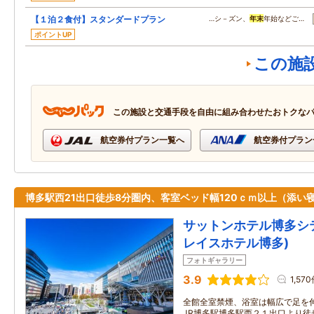
【１泊２食付】スタンダードプラン
…シ－ズン、
年末
年始などご…
ポイントUP
この施
この施設と交通手段を自由に組み合わせたおトクな
航空券付プラン一覧へ
航空券付プラン
博多駅西21出口徒歩8分圏内、客室ベッド幅120ｃｍ以上（添い寝
サットンホテル博多シ
レイスホテル博多)
フォトギャラリー
3.9
1,57
全館全室禁煙、浴室は幅広で足を
JR博多駅博多駅西２１出口より徒