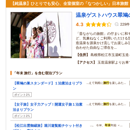
【純温泉】ひとりでも安心、全室個室の「なつかしい」日本旅館
温泉ゲストハウス翠鳩
4.3
229件
「昔ながらの旅館」の佇まいに和
ど、気兼ねなくご利用いただける
造温泉を源泉かけ流しでお楽しみ
合わせた自由なご滞在を...
住所
島根県松江市玉湯町玉造
アクセス
玉造温泉駅よりお車
「年末 旅行」を含む宿泊プラン
【翠鳩の巣スタンダード】１泊素泊まりプラ
…えて気軽に
旅行
を楽しみた…
ン
ポイント2%
【女子旅】女子力アップ！開運女子旅１泊素
…えて気軽に
旅行
を楽しみた…
泊まりプラン
ポイント2%
【松江出雲御縁旅】堀川遊覧船チケット付き
…。 ＧＷ、
年末
年始 ＜…