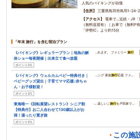
人気のバイキングが自慢
住所
三重県鳥羽市鳥羽1-24-2
アクセス
電車で…近鉄・JR「
（無料送迎有）｜お車で（無料P
「伊勢IC」より約15分
「年末 旅行」を含む宿泊プラン
《バイキング》レギュラープラン｜地魚の解
…れます。 ファミリー
旅行
体ショー毎夜開催｜出来立て食べ放題
ポイント2%
《バイキング》ウェルカムベビー特典付き｜
…ング 家族
旅行
応援 ファ…
ベビーグッズ貸出｜子育てママ応援♪赤ちゃ
ん・お子様歓迎！
ポイント2%
東海唯一《回転展望レストラン》シニア割
… 楽しいご
旅行
を戸田家で…
【特典付】お二人合わせて130歳以上がお
得！湯ったり寛ぎ旅
ポイント2%
この施