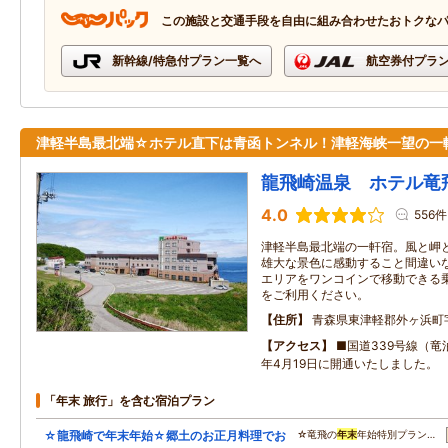
この施設と交通手段を自由に組み合わせたおトクな
新幹線/特急付プラン一覧へ
航空券付プラ
津軽半島最北端☆ホテル直下は青函トンネル！津軽海峡一望の一
龍飛崎温泉 ホテル竜
4.0
556件
津軽半島最北端の一軒宿。風と岬
雄大な景色に感動すること間違い
エリアをワンコインで移動できる
をご利用ください。
住所
青森県東津軽郡外ヶ浜町
アクセス
■国道339号線（竜
年4月19日に開通いたしました。
「年末 旅行」を含む宿泊プラン
☆龍飛崎で年末年始☆郷土のお正月料理でお
☆竜飛の
年末
年始特別プラン…