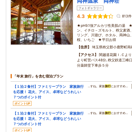
両神温泉 両神荘
フォトギャラリー
4.3
813件
★pH9.1強アルカリ性美肌の湯 
ン、イチロ－ズモルト、秩父麦酒
リング、川遊び、ホタル、両神山
桜、いちご ★平日お得
住所
埼玉県秩父郡小鹿野町両
アクセス
関越道花園Ｉ.Ｃより
より町営バス48分､秩父鉄道三峰口
分薬師堂下車歩５分
「年末 旅行」を含む宿泊プラン
【１泊２食付】ファミリープラン 家族旅行
…すね。家族
旅行
におすすめ…
を応援！ 花火、アイス、卓球などうれしい
７つのポイント付
ポイントUP
【１泊２食付】ファミリープラン 家族旅行
…すね。家族
旅行
におすすめ…
を応援！ 花火、アイス、卓球などうれしい
７つのポイント付
ポイントUP