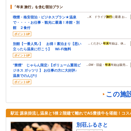
「年末 旅行」を含む宿泊プラン
喫煙・格安宿泊・ビジネスプラン★温泉
…K ドライブ
旅行
に最適 お…
で・・・・お仕事・観光に最適！本館・別
館 ２食付
ポイントUP
別館【一番人気♪】 お得！素泊まり【思い
…ください
年末
年始は、休…
立ったら温泉に行こう】 Wi-Fi無料
ポイントUP
”禁煙” じゃらん限定♪【ボリューム重視ビ
…GW・旧盆・
年末
年始は販売…
ジネス ガッツリ 】 お仕事の方に大好評♪
温泉でのんびり
ポイントUP
この施
駅近 源泉掛流し温泉と1棟２階建て離れでA5豊後牛を堪能！コス
別荘ふるさと