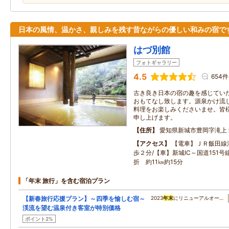
日本の風情、温かさ、親しみを残す昔ながらの優しい和みの宿で
はづ別館
フォトギャラリー
4.5
654件
古き良き日本の宿の趣を感じてい
おもてなし致します。源泉かけ流
料理をお楽しみくださいませ。皆
申し上げます。
住所
愛知県新城市豊岡字滝上
アクセス
【電車】ＪＲ飯田線
歩２分/【車】新城IC～国道151
折 約11㎞約15分
「年末 旅行」を含む宿泊プラン
【新春旅行応援プラン】～四季を愉しむ宿～
2023
年末
にリニューアルオー…
渓流を望む温泉付き客室が特別価格
ポイント2%