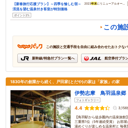
【新春旅行応援プラン】～四季を愉しむ宿～
2023
年末
にリニューアルオー…
渓流を望む温泉付き客室が特別価格
ポイント2%
この施
この施設と交通手段を自由に組み合わせたおトクな
新幹線/特急付プラン一覧へ
航空券付プラ
1830年の創業から続く、戸田家(とだや)の家は「家族」の家
伊勢志摩 鳥羽温泉郷
フォトギャラリー
4.4
3,15
【鳥羽駅から徒歩圏内の温泉旅館
三重県1位（5年連続受賞） お部屋
湯めぐりが楽しめる温泉村と 毎夜