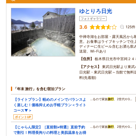
ゆとりろ日光
フォトギャラリー
3.6
125件
中禅寺湖をお部屋・露天風呂から
意。お食事はライブキッチンで仕
ディナーに生ビール含むお酒も飲
送迎、Wi-Fiあり
住所
栃木県日光市中宮祠２４
アクセス
東武日光駅より東武バ
日光駅・東武日光駅～当館で無料
料(先着順)
「年末 旅行」を含む宿泊プラン
【ライトプラン】軽めのメインでバランスよ
…るので家族
旅行
、2世代や3…
く楽しむ！価格抑えめお手軽プラン＜ライト
コース▼＞
ポイントUP
【じゃらん限定】［直前割×特選］直前予約
…るので家族
旅行
、2世代や3…
で割引！料理長拘りの料理と美肌温泉をお得