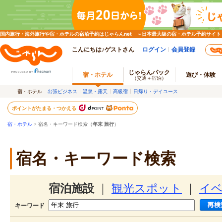
国内旅行・海外旅行や宿・ホテルの宿泊予約はじゃらんnet ～日本最大級の宿・ホテル予約サイト
こんにちは♪ゲストさん
ログイン
会員登録
じゃらんパック
宿・ホテル
遊び・体験
（交通＋宿泊）
宿・ホテル
出張ビジネス
温泉・露天
高級宿
日帰り・デイユース
ポイントがたまる・つかえる
宿・ホテル
> 宿名・キーワード検索（
年末 旅行
）
宿名・キーワード検索
宿泊施設
｜
観光スポット
｜
イ
キーワード