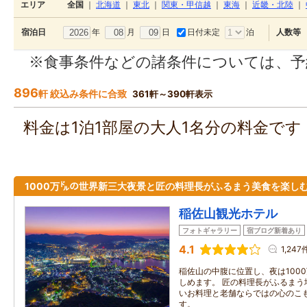
エリア
全国
｜
北海道
｜
東北
｜
関東・甲信越
｜
東海
｜
近畿・北陸
｜
年
月
日
日付未定
泊
宿泊日
人数等
※食事条件などの諸条件については、予
896
軒 絞込み条件に合致
361軒～390軒表示
料金は1泊1部屋の大人1名分の料金で
1000万㌦の世界新三大夜景と匠の料理長がふるまう美食を楽しむ
稲佐山観光ホテル
フォトギャラリー
宿ブログ新着あり
4.1
1,247
稲佐山の中腹に位置し、夜は100
しめます。 匠の料理長がふるまう
いお料理と老舗ならではの心のこ
す。