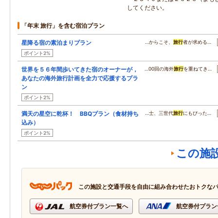
してください。
「年末 旅行」を含む宿泊プラン
星降る宿の素泊まりプラン
…からこそ、
旅行
者が求める…
ポイント2%
世界を５６年間歩いてきた宿のオーナーが，
…00回の海外
旅行
を重ねてき…
あなたの海外旅行計画を全力で応援するプラ
ン
ポイント2%
満天の星空に乾杯！ BBQプラン（食材持ち
…士、三世代
旅行
にもぴった…
込み）
ポイント2%
この施
この施設と交通手段を自由に組み合わせたおトクな
航空券付プラン一覧へ
航空券付プラン