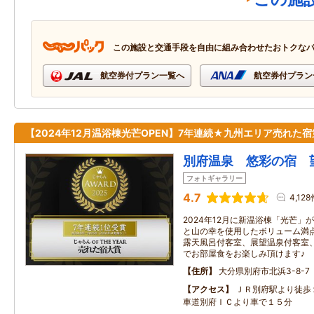
この施設と交通手段を自由に組み合わせたおトクな
航空券付プラン一覧へ
航空券付プラン
【2024年12月温浴棟光芒OPEN】7年連続★九州エリア売れた宿
別府温泉 悠彩の宿 
フォトギャラリー
4.7
4,128
2024年12月に新温浴棟「光芒
と山の幸を使用したボリューム満
露天風呂付客室、展望温泉付客室
でお部屋食をお楽しみ頂けます♪
住所
大分県別府市北浜3-8-7
アクセス
ＪＲ別府駅より徒歩
車道別府ＩＣより車で１５分