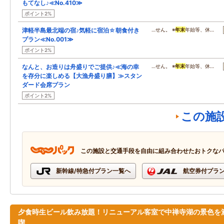
もてなし♪≪No.410≫
ポイント2%
津軽半島最北端の宿♪気軽に宿泊☆朝食付き
…せん。 ※
年末
年始等、休…
プラン≪No.001≫
ポイント2%
なんと、お造りは舟盛りでご提供♪≪海の幸
…せん。 ※
年末
年始等、休…
を存分に楽しめる【大漁舟盛り膳】≫スタン
ダード会席プラン
ポイント2%
この施
この施設と交通手段を自由に組み合わせたおトクな
新幹線/特急付プラン一覧へ
航空券付プラ
夕食時生ビール飲み放題！リニューアル客室で中禅寺湖の景色を
喫