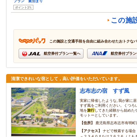
プラン 素泊まり
ポイント2%
この施
この施設と交通手段を自由に組み合わせたおトクな
航空券付プラン一覧へ
航空券付プラン
清潔できれいな宿として，高い評価をいただいています。
志布志の宿 すず風
実家に帰省したような, 我が家に
すず風をご利用ください。くつろ
地を
旅行
してきた経験から始めた
モットーとしています。
住所
鹿児島県志布志市有明町
アクセス
ナビで検索する場合
－２３４０または２６２６（よも