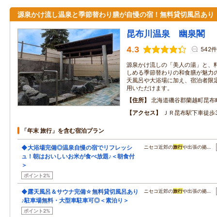
源泉かけ流し温泉と季節替わり膳が自慢の宿！無料貸切風呂あり
昆布川温泉 幽泉閣
4.3
542件
源泉かけ流しの「美人の湯」と、
しめる季節替わりの和食膳が魅力の
天風呂や大浴場に加え、宿泊者限
用いただけます。
住所
北海道磯谷郡蘭越町昆布
アクセス
ＪＲ昆布駅下車徒歩
「年末 旅行」を含む宿泊プラン
◆大浴場完備◎温泉自慢の宿でリフレッシ
ニセコ近郊の
旅行
や出張の拠…
ュ！朝はおいしいお米が食べ放題♪＜朝食付
＞
ポイント2%
◆露天風呂＆サウナ完備☆無料貸切風呂あり
ニセコ近郊の
旅行
や出張の拠…
♪駐車場無料・大型車駐車可◎＜素泊り＞
ポイント2%