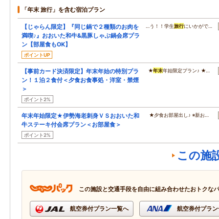
「年末 旅行」を含む宿泊プラン
【じゃらん限定】『同じ鍋で２種類のお肉を
…う！！学生
旅行
にいかがで…
満喫♪』おおいた和牛&黒豚しゃぶ鍋会席プラ
ン【部屋食もOK】
ポイントUP
【事前カード決済限定】年末年始の特別プラ
★
年末
年始限定プラン♪ ★…
ン！１泊２食付＜夕食お食事処・洋室・禁煙
＞
ポイント2%
年末年始限定★伊勢海老刺身ＶＳおおいた和
★夕食お部屋出し♪ ※新お…
牛ステーキ付会席プラン＜お部屋食＞
ポイント2%
この施
この施設と交通手段を自由に組み合わせたおトクな
航空券付プラン一覧へ
航空券付プラン