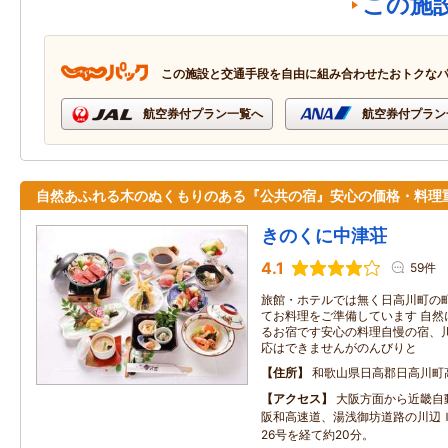
この施
この施設と交通手段を自由に組み合わせたおトクな
航空券付プラン一覧へ
航空券付プラン
自然あふれる木のぬくもりのある『公共の宿』安心の価格・料理
きのくに中津荘
4.1
59件
旅館・ホテルでは無く日高川町の
てお料理をご準備しています 自然
るお宿です安心の料理自慢の宿、
応はできませんがのんびりと
住所
和歌山県日高郡日高川町
アクセス
大阪方面から近畿自
阪和高速道、湯浅御坊道路の川辺
26号を経て約20分。