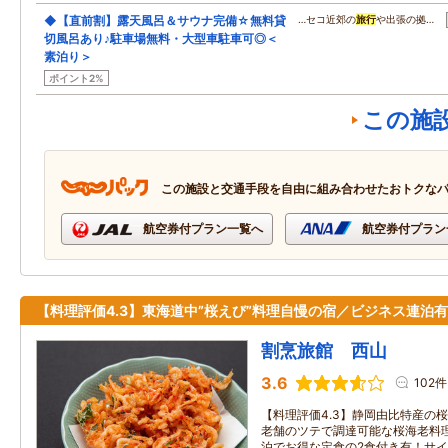
◆【直前割】露天風呂＆サウナ完備☆無料貸
…セコ近郊の
旅行
や出張の拠…
切風呂あり♪駐車場無料・大型車駐車可◎＜
素泊り＞
ポイント2%
この施
この施設と交通手段を自由に組み合わせたおトクな
航空券付プラン一覧へ
航空券付プラン
【料理評価4.3】東海道中”桜えび”料理自慢の宿／ビジネス連泊有
割烹旅館 西山
3.6
102件
【料理評価4.3】静岡由比特産の
老舗のツテで調達可能な桜海老料理
泊でお得な定食の2食付き有！サ