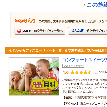
この施
この施設と交通手段を自由に組み合わせたおトクな
航空券付プラン一覧へ
航空券付プラン
ホテルからディズニーリゾート（R）まで無料送迎バスを毎日運行
コンフォートスイーツ
フォトギャラリー
4.6
357件
小学6年生までのお子さま添い寝
レンジ付き◆洗い場のある広々バス
ルベッドを2台くっつけてハリウ
テル館内にコンビニあり
住所
千葉県浦安市明海５丁目
アクセス
東京ディズニーリゾ