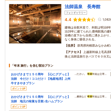
法師温泉 長寿館
フォトギャラリー
4.4
1,08
建物は全館木造で、本館は明治8
治28年に建てられた鹿鳴館風の建
浴槽の直下から自然に湧き上がり
なく身体に吸収される。
住所
群馬県利根郡みなかみ町
アクセス
上越新幹線上毛高原
換え法師温泉行きバスで６０分又
「年末 旅行」を含む宿泊プラン
おかげさまで１５０周年 【心にググっと】
…ださい。
年末
年始は立寄…
法師 今だけ！ココだけ！【地産地消】上州
牛すきやきプラン
ポイントUP
おかげさまで１５０周年 【心にググっと】
…膚病など
年末
年始は立寄…
法師 地元の味覚を舌鼓♪生ハムプラン
ポイントUP