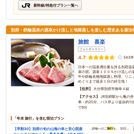
新幹線/特急付プラン一覧へ
別府・鉄輪温泉の源泉かけ流しと地獄蒸しを楽しむ歴史ある湯治
旅館 喜楽
フォトギャラリー
4.7
543件
日本一の温泉湧出量を誇る別府温
泉の宿。源泉１００％かけ流しの
牛や鉄輪名物地獄蒸し料理、リニ
めぐりまで徒歩１分の好立地！
住所
大分県別府市御幸４組
アクセス
JR別府駅から亀の
車・約20分、バス停より徒歩約1分
で8分
「年末 旅行」を含む宿泊プラン
【早割30】別府の旬の山海の幸と安心院産
…鉄輪へのご
旅行
を。 30日…