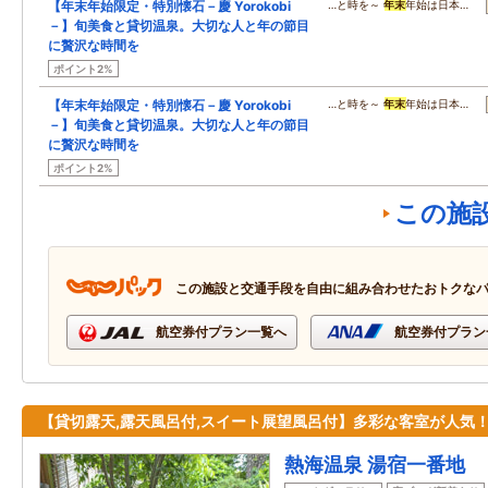
【年末年始限定・特別懐石－慶 Yorokobi
…と時を～
年末
年始は日本…
－】旬美食と貸切温泉。大切な人と年の節目
に贅沢な時間を
ポイント2%
【年末年始限定・特別懐石－慶 Yorokobi
…と時を～
年末
年始は日本…
－】旬美食と貸切温泉。大切な人と年の節目
に贅沢な時間を
ポイント2%
この施
この施設と交通手段を自由に組み合わせたおトクな
航空券付プラン一覧へ
航空券付プラン
【貸切露天,露天風呂付,スイート展望風呂付】多彩な客室が人気
熱海温泉 湯宿一番地