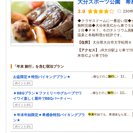
大分スポーツ公園 希
3.9
230
◆クラサスドームに一番近い宿◆全
無料完備◆大分米良ICから車で５
２分◆ＰＨ７、６のナトリウム炭
温泉と本格料理が好評です。
住所
大分県大分市大字松岡６
アクセス
JR大分駅より車で1
米良ICより車で5分
「年末 旅行」を含む宿泊プラン
お盆限定★特別バイキングプラン★
…修などのご
旅行
に♪ 【2…
ポイント2%
★BBQプラン★ファミリーやグループでワ
…修などのご
旅行
に♪ 【広…
イワイ楽しく屋外でBBQパーティー♪
ポイント2%
★年末年始限定★希感舎特別バイキングプラ
年末
年始でも、希感舎なら安…
ン★
ポイント2%