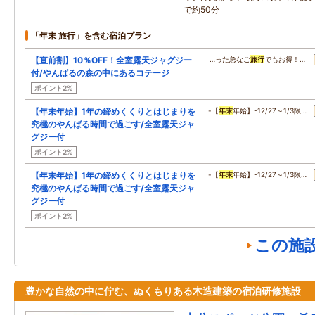
で約50分
「年末 旅行」を含む宿泊プラン
【直前割】10％OFF！全室露天ジャグジー
…った急なご
旅行
でもお得！…
付/やんばるの森の中にあるコテージ
ポイント2%
【年末年始】1年の締めくくりとはじまりを
-【
年末
年始】-12/27～1/3限…
究極のやんばる時間で過ごす/全室露天ジャ
グジー付
ポイント2%
【年末年始】1年の締めくくりとはじまりを
-【
年末
年始】-12/27～1/3限…
究極のやんばる時間で過ごす/全室露天ジャ
グジー付
ポイント2%
この施
豊かな自然の中に佇む、ぬくもりある木造建築の宿泊研修施設