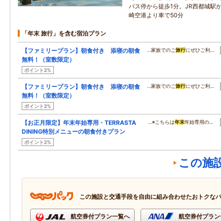
バス停から徒歩1分。JR西都城駅
崎空港より車で50分
「年末 旅行」を含む宿泊プラン
【ファミリープラン】朝食付き 添寝の朝食
…家族でのご
旅行
にぜひご利…
無料！（室数限定）
ポイント2%
【ファミリープラン】朝食付き 添寝の朝食
…家族でのご
旅行
にぜひご利…
無料！（室数限定）
ポイント2%
【お正月限定】年末年始専用・TERRASTA
…※こちらは
年末
年始専用の…
DINING特別メニューの朝食付きプラン
ポイント2%
この施
この施設と交通手段を自由に組み合わせたおトクな
航空券付プラン一覧へ
航空券付プラン