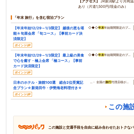
アクセス
JR新潟駅より月岡
あり（片道1,500円/現金のみ）
「年末 旅行」を含む宿泊プラン
【年末年始12/29～1/3限定】 越後の恵を堪
◇◆◇
年末
年始期間限定のプ…
能☆旬菜会席 「旬コース」【事前カード決
済限定】
ポイントUP
【年末年始12/29～1/3限定】 最上級の美食
◇◆◇
年末
年始期間限定のプ…
で心を癒す・極上会席 「極コース」【事前
カード決済限定】
ポイントUP
日本のホテル・旅館100選 総合2位受賞記
…・ 全国の
旅行
代理店様が…
念プラン☆新発田牛・伊勢海老料理付き☆
ポイントUP
この施
この施設と交通手段を自由に組み合わせたおトクな