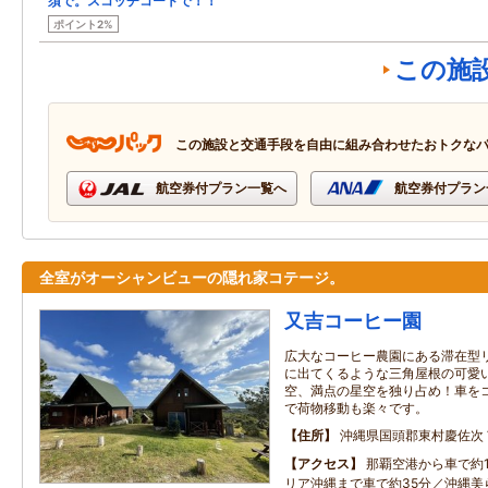
須で。スコッチコートで！！
ポイント2%
この施
この施設と交通手段を自由に組み合わせたおトクな
航空券付プラン一覧へ
航空券付プラン
全室がオーシャンビューの隠れ家コテージ。
又吉コーヒー園
広大なコーヒー農園にある滞在型
に出てくるような三角屋根の可愛
空、満点の星空を独り占め！車を
で荷物移動も楽々です。
住所
沖縄県国頭郡東村慶佐次
アクセス
那覇空港から車で約1
リア沖縄まで車で約35分／沖縄美