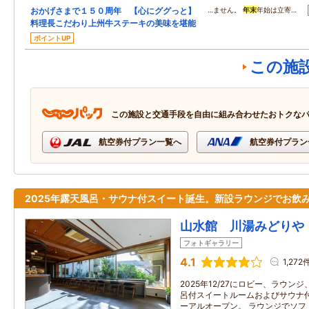
おかげさまで１５０周年 【心にググっと】
…ません。
年末
年始は立寄…
料理長こだわり上州牛ステーキの美味を堪能
ポイントUP
この施
この施設と交通手段を自由に組み合わせたおトクな
航空券付プラン一覧へ
航空券付プラン
2025年露天風呂・サウナ付スイート誕生。新設ラウンジでお飲
山水館 川湯みどりや
フォトギャラリー
4.1
1,272
2025年12/27にロビー、ラウ
呂付スイートルームおよびサウナ
ーアルオープン。 ラウンジでソフ