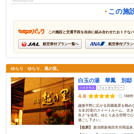
この施
この施設と交通手段を自由に組み合わせたおトクな
航空券付プラン一覧へ
航空券付プラン
ゆらり ゆらり、風の里。
白玉の湯 華鳳 別邸
ハイクラス
フォトギャラリー
4.8
166件
越後平野に広がる田園風景を眺め
る全20室のスイートルーム。 古
良さ”を追究。ゆとりある空間で心
過ごし下さい。
住所
新潟県新発田市月岡温泉