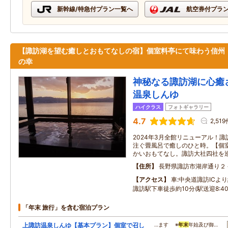
新幹線/特急付プラン一覧へ
航空券付プラ
【諏訪湖を望む癒しとおもてなしの宿】個室料亭にて味わう信州
の幸
神秘なる諏訪湖に心癒
温泉しんゆ
ハイクラス
フォトギャラリー
4.7
2,519
2024年3月全館リニューアル！
注ぐ畳風呂で癒しのひと時。【個
かいおもてなし。諏訪大社四社を
住所
長野県諏訪市湖岸通り２
アクセス
車:中央道諏訪ICより
諏訪駅下車徒歩約10分(駅送迎8:40～
「年末 旅行」を含む宿泊プラン
上諏訪温泉しんゆ【基本プラン】個室で召し
…ます ※
年末
年始及び御…