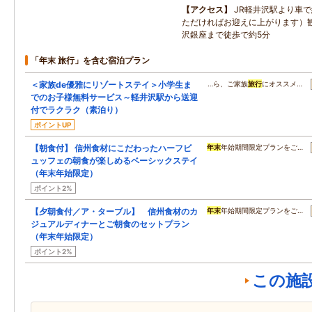
アクセス
JR軽井沢駅より車
ただければお迎えに上がります）
沢銀座まで徒歩で約5分
「年末 旅行」を含む宿泊プラン
＜家族de優雅にリゾートステイ＞小学生ま
…ら、ご家族
旅行
にオススメ…
でのお子様無料サービス～軽井沢駅から送迎
付でラクラク（素泊り）
ポイントUP
【朝食付】 信州食材にこだわったハーフビ
年末
年始期間限定プランをご…
ュッフェの朝食が楽しめるベーシックステイ
（年末年始限定）
ポイント2%
【夕朝食付／ア・ターブル】 信州食材のカ
年末
年始期間限定プランをご…
ジュアルディナーとご朝食のセットプラン
（年末年始限定）
ポイント2%
この施