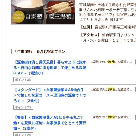
宮城県南の土地で生産された野菜
取り入れた料理 一枚一枚丁寧に引
乳も濃厚で極上品です 個室席もあ
えずりもお楽しみ頂けます
住所
宮城県刈田郡蔵王町遠刈
アクセス
仙台駅東口よりシャ
（月・水・金曜日 １２：４５集
「年末 旅行」を含む宿泊プラン
【源泉掛け流し露天風呂】暮らすように旅す
…家族でのご
旅行
にも最適で…
る～自由な時間に街を周遊して楽しめる温泉
STAY～（素泊り）
ポイント2%
【スタンダード】＜自家製湯葉＆A5仙台牛
…家族でのご
旅行
にも最適で…
＞で愉しむ旬彩コース～琥珀色の源泉でくつ
ろぐ～（2食付）
ポイント2%
【贅食】＜自家製湯葉とA5仙台牛＆丸ごと
…家族でのご
旅行
にも最適で…
鮑＞を贅沢に堪能～自家源泉でととのう贅沢
旅～（2食付）
ポイント2%