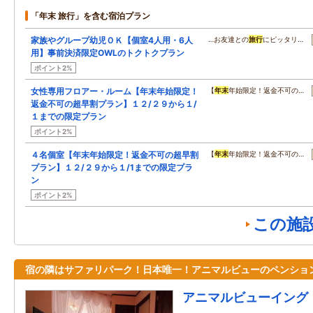
「年末 旅行」を含む宿泊プラン
家族やグループ幼児ＯＫ【個室4人用・6人
…お友達との
旅行
にピッタリ…
用】事前決済限定OWLのトクトクプラン
ポイント2%
女性専用フロアー・ルーム【年末年始限定！
【
年末
年始限定！返金不可の…
返金不可の超早割プラン】１２/２９から１/
１までの限定プラン
ポイント2%
４名個室【年末年始限定！返金不可の超早割
【
年末
年始限定！返金不可の…
プラン】１２/２９から１/1までの限定プラ
ン
ポイント2%
この施
宿の隣はサファリパーク！日本唯一！アニマルビューのペンショ
アニマルビューイング