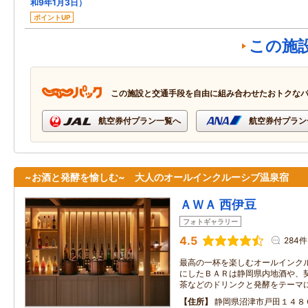
和9年1月3日）
ポイントUP
この施
この施設と交通手段を自由に組み合わせたおトクな
航空券付プラン一覧へ
航空券付プラン
~お酒と発酵を愉しむ~ 大人のオールインクルーシブ温泉宿
ＡＷＡ 西伊豆
フォトギャラリー
4.5
284件
最高の一杯を楽しむオールインク
にしたＢＡＲは静岡県内地酒や、
茶などのドリンクと発酵をテーマ
住所
静岡県沼津市戸田１４８