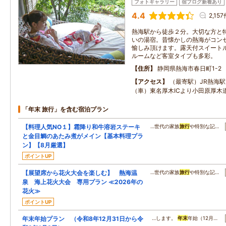
フォトギャラリー
宿ブログ新着あり
4.4
2,15
熱海駅から徒歩２分。大切な方と
いの湯宿。昔懐かしの熱海がコン
愉しみ頂けます。露天付スイート
ルームなど客室タイプも多彩。
住所
静岡県熱海市春日町1-2
アクセス
（最寄駅）JR熱海駅
（車）東名厚木ICより小田原厚木
「年末 旅行」を含む宿泊プラン
【料理人気NO１】霜降り和牛溶岩ステーキ
…世代の家族
旅行
や特別な記…
と金目鯛のあたみ煮がメイン【基本料理プラ
ン】【8月厳選】
ポイントUP
【展望席から花火大会を楽しむ】 熱海温
…世代の家族
旅行
や特別な記…
泉 海上花火大会 専用プラン ≪2026年の
花火≫
ポイントUP
年末年始プラン （令和8年12月31日から令
…します。
年末
年始（12月…