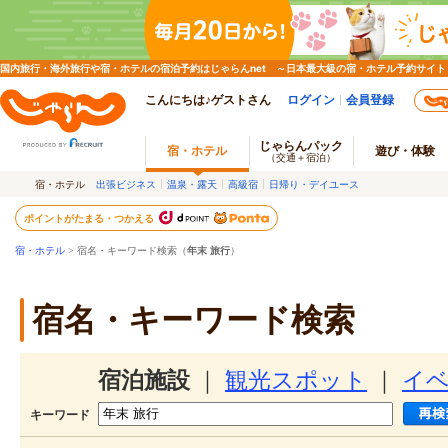
国内旅行・海外旅行や宿・ホテルの宿泊予約はじゃらんnet ～日本最大級の宿・ホテル予約サイト
こんにちは♪ゲストさん
ログイン
会員登録
じゃらんパック
宿・ホテル
遊び・体験
（交通＋宿泊）
宿・ホテル
出張ビジネス
温泉・露天
高級宿
日帰り・デイユース
ポイントがたまる・つかえる
宿・ホテル
> 宿名・キーワード検索（
年末 旅行
）
宿名・キーワード検索
宿泊施設
｜
観光スポット
｜
イ
キーワード