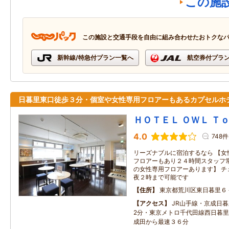
この施
この施設と交通手段を自由に組み合わせたおトクな
新幹線/特急付プラン一覧へ
航空券付プラ
日暮里東口徒歩３分・個室や女性専用フロアーもあるカプセルホ
ＨＯＴＥＬ ＯＷＬ Ｔ
4.0
748件
リーズナブルに宿泊するなら 【女
フロアーもあり２４時間スタッフ
の女性専用フロアーあります】 チ
夜２時まで可能です
住所
東京都荒川区東日暮里６
アクセス
JR山手線・京成日
2分・東京メトロ千代田線西日暮
成田から最速３６分