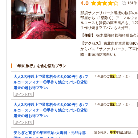
4.0
161件
那須サファリパーク隣接の抜群の
部屋から（1部除く）アニマルウ
ルコースも貸切の露天風呂も、1,
手作り焼き立てパンも大好評。
住所
栃木県那須郡那須町高久
アクセス
東北自動車道那須IC
からバス「サファリパーク」下車(
隣・那須消防署向い)。
「年末 旅行」を含む宿泊プラン
大人2名様以上で通常料金の3,000円引き♪フ
…！今度のご
旅行
はき・ま・…
ルコースディナー◎手作り焼立てパン◎貸切
露天の超お得プラン♪
ポイント2%
大人2名様以上で通常料金の3,000円引き♪フ
…！今度のご
旅行
はき・ま・…
ルコースディナー◎手作り焼立てパン◎貸切
露天の超お得プラン♪
ポイント2%
安らぎと寛ぎの年末年始♪大晦日・元旦は那
…望を抱き、
年末
年始は那須…