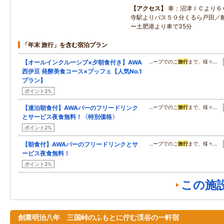
アクセス
車：沼津ＩＣより６
寺駅よりバス５０分くるら戸田／
ー土肥港より車で35分
「年末 旅行」を含む宿泊プラン
【オールインクルーシブ×夕朝食付き】AWA
…ープでのご
旅行
まで、様々…
西伊豆 発酵美食コース×ブッフェ【人気No.1
プラン】
ポイント2%
【連泊朝食付】AWAバーのフリードリンク
…ープでのご
旅行
まで、様々…
とサービス夜食無料！〈特別価格〉
ポイント2%
【朝食付】AWAバーのフリードリンクとサ
…ープでのご
旅行
まで、様々…
ービス夜食無料！
ポイント2%
この施
創業明治八年 三国峠のふもとに佇む渓谷の一軒宿