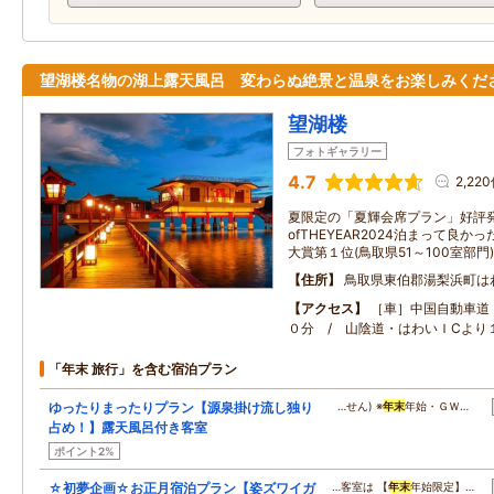
望湖楼名物の湖上露天風呂 変わらぬ絶景と温泉をお楽しみくだ
望湖楼
フォトギャラリー
4.7
2,22
夏限定の「夏輝会席プラン」好評発
ofTHEYEAR2024泊まって良
大賞第１位(鳥取県51～100室部門)
住所
鳥取県東伯郡湯梨浜町はわ
アクセス
［車］中国自動車道
０分 / 山陰道・はわいＩCよ
「年末 旅行」を含む宿泊プラン
ゆったりまったりプラン【源泉掛け流し独り
…せん) ※
年末
年始・ＧＷ…
占め！】露天風呂付き客室
ポイント2%
☆初夢企画☆お正月宿泊プラン【姿ズワイガ
…客室は 【
年末
年始限定】…