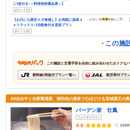
ニ1枚付き♪～料理長特選会席～】
ポイント2%
【お日にち限定☆夕食無し】お気軽に温泉ｄ
…ださい 6)
年末
年始にご予…
ｅリラックス♪1泊朝食付き直前プラン
ポイント2%
この施
この施設と交通手段を自由に組み合わせたおトクな
新幹線/特急付プラン一覧へ
航空券付プラ
A5仙台牛と自家製湯葉、琥珀色の源泉で心ほどける宮城蔵王の奥
バーデン家 壮鳳
フォトギャラリー
4.8
938件