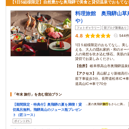
【1日5組様限定】自然豊かな奥飛騨で美食と貸切温泉でおもてな
料理旅館 奥飛騨山草
や）
フォトギャラリー
宿ブログ新着あり
4.8
544
1日５組様限定のおもてなし。美
える、大人の隠れ家的・和のオー
人の発想を吹き込む懐石。美肌の
貸切でお楽しみください。
住所
岐阜県高山市奥飛騨温泉
アクセス
高山駅より新穂高行
前下車徒歩3分。長野道松本IC⇒車
道高山IC⇒車で70分
「年末 旅行」を含む宿泊プラン
【期間限定・特典付】奥飛騨の夏を満喫！貸
…夏の奥飛騨
旅行
をさらに満…
切風呂無料。飛騨高山のジュース瓶プレゼン
ト（匠コース）
ポイント2%