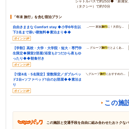
シャトルバスで約25分◆「新浦安
（タクシー）で約10分
「年末 旅行」を含む宿泊プラン
自由きままな Comfort stay ◆小学6年生以
…━━ 家族
旅行
に！大切な…
下2名まで添い寝無料◆素泊まり◆◆
ポイントUP
【学割】高校・大学・大学院・短大・専門学
… グループ
旅行
だとよくあ…
生限定◆隣室2部屋/浴室も2つだから夜もゆ
ったり◆◆朝食付き
ポイントUP
【1室4名・5名限定】室数限定／ダブルベッ
＼グループ
旅行
におすすめの…
ド2台+ソファベッド1台のお部屋◆◆素泊ま
り
ポイントUP
この施
この施設と交通手段を自由に組み合わせたおトクな