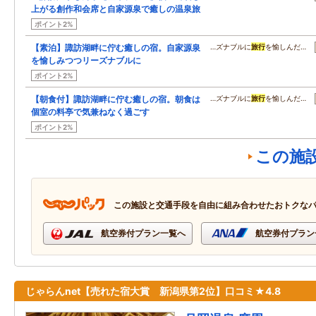
上がる創作和会席と自家源泉で癒しの温泉旅
ポイント2%
【素泊】諏訪湖畔に佇む癒しの宿。自家源泉
…ズナブルに
旅行
を愉しんだ…
を愉しみつつリーズナブルに
ポイント2%
【朝食付】諏訪湖畔に佇む癒しの宿。朝食は
…ズナブルに
旅行
を愉しんだ…
個室の料亭で気兼ねなく過ごす
ポイント2%
この施
この施設と交通手段を自由に組み合わせたおトクな
航空券付プラン一覧へ
航空券付プラン
じゃらんnet【売れた宿大賞 新潟県第2位】口コミ★4.8