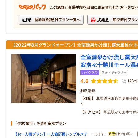
この施設と交通手段を自由に組み合わせたおトクな
新幹線/特急付プラン一覧へ
航空券付プラ
【2022年8月グランドオープン】全室源泉かけ流し露天風呂付き
全室源泉かけ流し露天
寂房≪十勝川モール温
ハイクラス
フォトギャラリー
4.6
123件
和敬清寂
住所
北海道河東郡音更町十勝
９
アクセス
帯広駅からお車で約
「年末 旅行」を含む宿泊プラン
【お一人様プラン】一人旅応援シンプルステ
…します。
旅行
会社のお客…