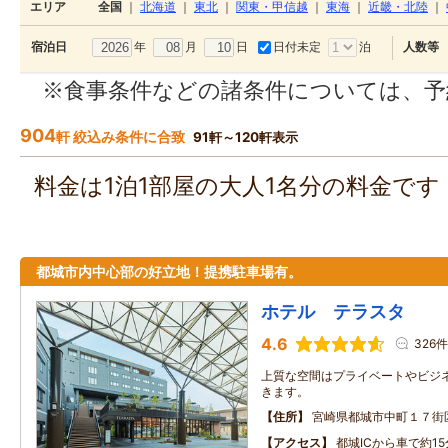
エリア
全国
｜
北海道
｜
東北
｜
関東・甲信越
｜
東海
｜
近畿・北陸
｜
年
月
日
日付未定
泊
宿泊日
人数等
※食事条件などの諸条件については、予
904
軒 絞込み条件に合致
91軒～120軒表示
料金は1泊1部屋の大人1名分の料金で
都城市内中心部の好立地！提携駐車場有。
ホテル テラスタ
4.6
326件
上質な空間はプライベートやビジ
きます。
住所
宮崎県都城市中町１７街
アクセス
都城ICから車で約1