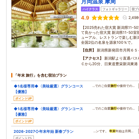
月岡温泉 摩周
ハイクラス
フォトギャラリー
宿ブ
4.9
2,49
【2025売れた宿大賞 新潟県11-5
て良かった宿大賞 新潟県11-50室
ューアル、レストランで楽しむ新
全国2位の名泉を源泉100％で。
住所
新潟県新発田市月岡６５
アクセス
新潟駅より直通バス
Ｃから20分、日東道豊栄新潟東港
「年末 旅行」を含む宿泊プラン
◆1名様専用◆〈美味厳選〉グランコース
…でのご自愛
旅行
や接待での…
【優雅】
ポイントUP
◆1名様専用◆〈美味厳選〉グランコース
…でのご自愛
旅行
や接待での…
【優雅】
ポイントUP
2026-2027◇年末年始 新春プラン
…ンです。
年末
年始は月岡…
ポイント2%