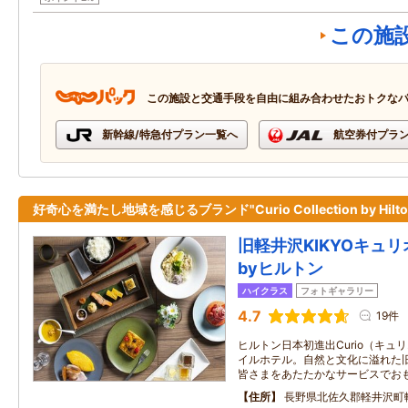
この施
この施設と交通手段を自由に組み合わせたおトクな
新幹線/特急付プラン一覧へ
航空券付プラ
好奇心を満たし地域を感じるブランド"Curio Collection by Hilto
旧軽井沢KIKYOキュ
byヒルトン
ハイクラス
フォトギャラリー
4.7
19件
ヒルトン日本初進出Curio（キュ
イルホテル。自然と文化に溢れた
皆さまをあたたかなサービスでお
住所
長野県北佐久郡軽井沢町