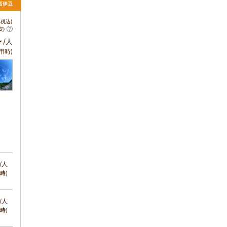
 西伊豆
税込)
安)
～
/人
用時)
/人
時)
/人
時)