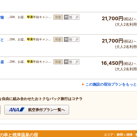
を愉
…GW、お盆、
年末
年始キャン…
和室
朝・夕
21,700円
(税込)～
(大人2名利用
席と
…GW、お盆、
年末
年始キャン…
和室
朝・夕
21,700円
(税込)～
(大人2名利用
む昼
…GW、お盆、
年末
年始キャン…
和室
朝・夕
16,450円
(税込)～
(大人2名利用
この施設の宿泊プランをもっと
を自由に組み合わせたおトクなパック旅行はコチラ
航空券付プラン一覧へ
の幸と焼津温泉の宿
エリア：
静岡 > 焼津