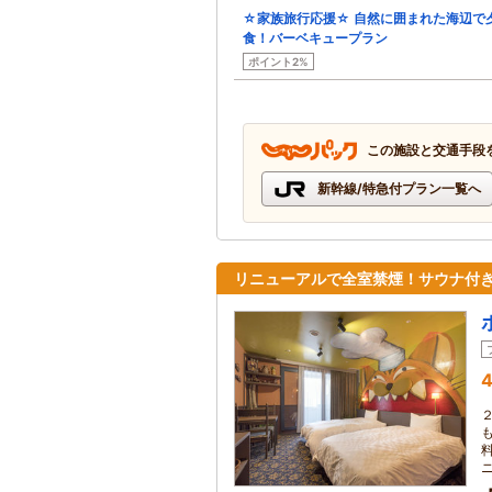
☆家族旅行応援☆ 自然に囲まれた海辺で
食！バーベキュープラン
ポイント2%
この施設と交通手段
新幹線/特急付プラン一覧へ
リニューアルで全室禁煙！サウナ付
4