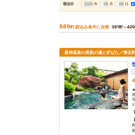
年
月
日
宿泊日
889
軒 絞込み条件に合致
391軒～42
昼神温泉の美肌の湯と炉ばた／懐石
4