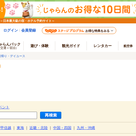
 ～日本最大級の宿・ホテル予約サイト～
ログイン
会員登録
お得な特典をみる
ゃらんパック
遊び・体験
観光ガイド
レンタカー
航空券
（交通＋宿泊）
日帰り・デイユース
ベント
・甲信越
｜
東海
｜
近畿・北陸
｜
中国・四国
｜
九州・沖縄