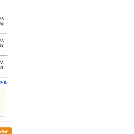
/人
時)
/人
時)
/人
時)
みる
・御前崎