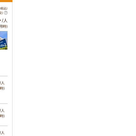
税込)
安)
～
/人
用時)
/人
時)
/人
時)
/人