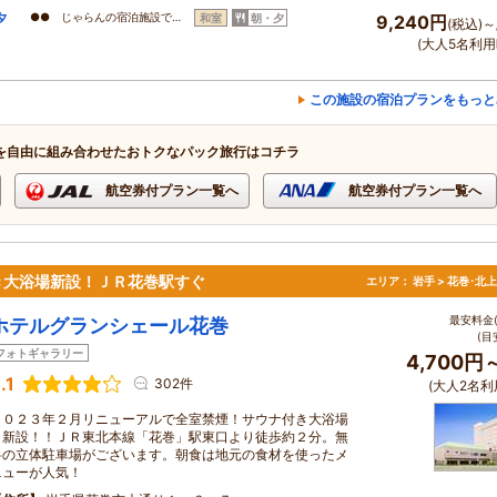
夕
●● じゃらんの宿泊施設で…
和室
朝・夕
9,240円
(税込)～
(大人5名利用
この施設の宿泊プランをもっと
を自由に組み合わせたおトクなパック旅行はコチラ
航空券付プラン一覧へ
航空券付プラン一覧へ
き大浴場新設！ＪＲ花巻駅すぐ
エリア：
岩手 > 花巻･北
最安料金(
ホテルグランシェール花巻
(目
フォトギャラリー
4,700円
.1
302件
(大人2名利
２０２３年２月リニューアルで全室禁煙！サウナ付き大浴場
も新設！！ＪＲ東北本線「花巻」駅東口より徒歩約２分。無
料の立体駐車場がございます。朝食は地元の食材を使ったメ
ニューが人気！