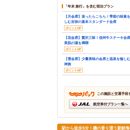
「年末 旅行」を含む宿泊プラン
【月会席】迷ったらこちら！季節の味覚
しむ吉弥の基本スタンダード会席
ポイントUP
【花会席】贅沢三昧！信州牛ステーキ会
美肌の湯を満喫
ポイントUP
【雪会席】少量美味の会席と温泉を愉し
神旅
ポイントUP
この施設と交通手段
航空券付プラン一覧へ
駅から徒歩5分！磯の香り漂う新鮮海