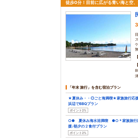
徒歩0分！目前に広がる青い海と空
3
津
「年末 旅行」を含む宿泊プラン
★夏休み・・◎ごと海満喫★家族旅行応援
浜辺でBBQプラン
ポイント2%
○● 夏休み海水浴満喫 ●○＊家族旅行
援♪朝夕の２食付プラン
ポイント2%