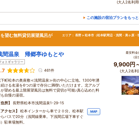
(大人2名利用
この施設の宿泊プランをもっと
スを望む無料貸切展望風呂が
エリア：
長野 > 松本市（松本駅周辺・浅間・美ヶ原・
最安料金(
浅間温泉 帰郷亭ゆもとや
(目
フォトギャラリー
9,900円
.7
461件
(大人2名利
城下町松本の奥座敷≪浅間温泉≫街の中心に立地。1300年湧
き続ける名湯を6つの湯で存分に満喫いただけます。北アルプ
スが望める最上階展望風呂は無料で貸切が可能♪真心込めた料
理も自慢の湯宿。
住所
長野県松本市浅間温泉1-29-15
アクセス
松本インターから車で２０分。松本駅
MAP
からバスで20分（浅間線乗車。下浅間広場下車すぐ
隣）駐車場無料。