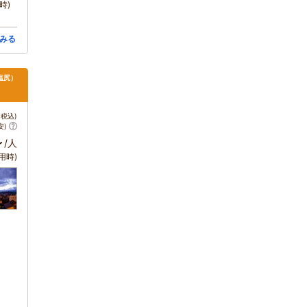
時)
みる
塩尻）
税込)
安)
～
/人
用時)