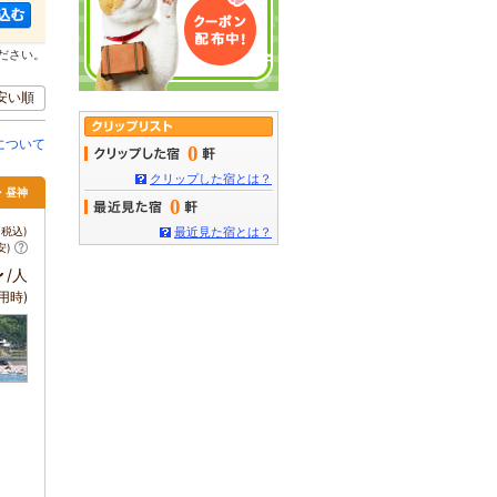
ださい。
安い順
について
0
クリップした宿とは？
・昼神
0
税込)
最近見た宿とは？
安)
～
/人
用時)