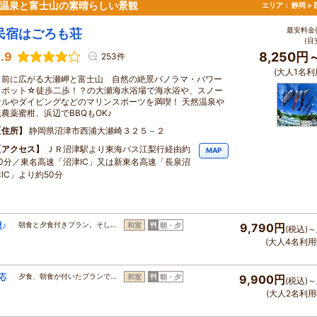
、温泉と富士山の素晴らしい景観
エリア：
静岡 >
最安料金(
民宿はごろも荘
(目
.9
8,250円
253件
(大人1名利
目前に広がる大瀬岬と富士山 自然の絶景パノラマ・パワー
スポット☆徒歩二歩！？の大瀬海水浴場で海水浴や、スノー
ケルやダイビングなどのマリンスポーツを満喫！ 天然温泉や
無農薬蜜柑、浜辺でBBQもOK♪
住所
静岡県沼津市西浦大瀬崎３２５－２
アクセス
ＪＲ沼津駅より東海バス江梨行経由約
MAP
80分／東名高速「沼津IC」又は新東名高速「長泉沼
IC」より約50分
♪
朝食と夕食付きプラン。そし…
和室
朝・夕
9,790円
(税込)～
(大人4名利用
応
夕食、朝食が付いたプランで…
和室
朝・夕
9,900円
(税込)～
(大人2名利用