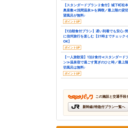
【スタンダードプラン２食付】城下町松
奥座敷≪浅間温泉≫を満喫／最上階の貸
望風呂が無料♪
ポイントUP
【1泊朝食付プラン】遅い到着でも安心♪
に信州旅行を楽しむ【21時までチェック
OK】
ポイントUP
【一人旅歓迎】1泊2食付≪スタンダード
ン≫温泉宿で過ごす寛ぎのひと時／最上
切風呂は無料♪
ポイントUP
この施設と交通手段
新幹線/特急付プラン一覧へ