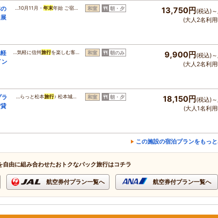
本の
…10月11月・
年末
年始 ご宿…
和室
朝・夕
13,750円
(税込)～
切展
(大人2名利用
気軽
…気軽に信州
旅行
を楽しむ客…
和室
朝のみ
9,900円
(税込)～
イン
(大人2名利用
プラ
…らっと松本
旅行
♪ 松本城…
和室
朝・夕
18,150円
(税込)～
階貸
(大人1名利用
この施設の宿泊プランをもっと
を自由に組み合わせたおトクなパック旅行はコチラ
航空券付プラン一覧へ
航空券付プラン一覧へ