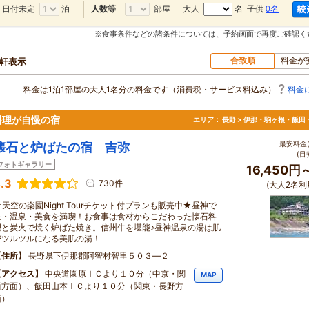
日付未定
泊
部屋
大人
名 子供
0名
人数等
※食事条件などの諸条件については、予約画面で再度ご確認く
合致順
料金が
0軒表示
料金は1泊1部屋の大人1名分の料金です（消費税・サービス料込み）
料金
料理が自慢の宿
エリア：
長野 > 伊那・駒ヶ根・飯田
最安料金(
懐石と炉ばたの宿 吉弥
(目
フォトギャラリー
16,450円
.3
730件
(大人2名利
★天空の楽園Night Tourチケット付プランも販売中★昼神で
星・温泉・美食を満喫！お食事は食材からこだわった懐石料
理と炭火で焼く炉ばた焼き。信州牛を堪能♪昼神温泉の湯は肌
がツルツルになる美肌の湯！
住所
長野県下伊那郡阿智村智里５０３―２
アクセス
中央道園原ＩＣより１０分（中京・関
MAP
西方面）、飯田山本ＩＣより１０分（関東・長野方
面）