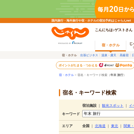
国内旅行・海外旅行や宿・ホテルの宿泊予約はじゃらんnet
こんにちは♪ゲストさん
じ
宿・ホテル
宿・ホテル
出張ビジネス
温泉・露天
高級宿
ポイントがたまる・つかえる
宿・ホテル
> 宿名・キーワード検索（
年末 旅行
）
宿名・キーワード検索
宿泊施設
｜
観光スポット
｜
イ
キーワード
エリア
全国
｜
北海道
｜
東北
｜
関東