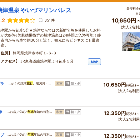
最安料金(
焼津温泉 やいづマリンパレス
(目
.2
10,650円
351件
(大人2名利
焼津駅から徒歩5分★焼津ならではの新鮮旬魚を使用したお料
理が大好評♪美肌効果抜群の焼津温泉は24時間ご入浴可能！静
岡市内からも車で約30分と近く、観光にもビジネスにも最適
な宿。
住所
静岡県焼津市本町１‐６‐３
アクセス
JR東海道線焼津駅より徒歩５分
MAP
プラ
…かくの焼津
旅行
、駿河湾・…
和室
朝・夕
10,650円
(税込)～
(大人2名利用
津
…お盆／GW／
年末
年始の特別…
和室
朝・夕
12,350円
(税込)～
(大人2名利用
ープ
…お盆／GW／
年末
年始の特別…
和室
朝・夕
12,350円
(税込)～