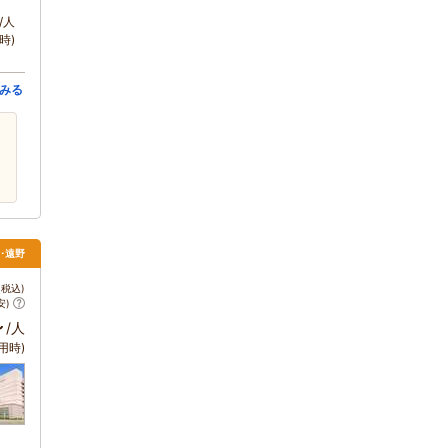
/人
時)
みる
上･遠野
税込)
安)
～
/人
用時)