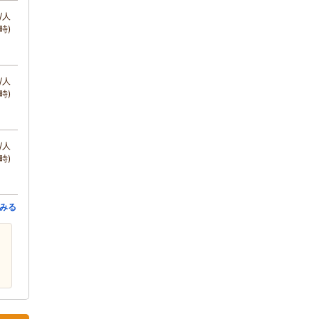
/人
時)
/人
時)
/人
時)
みる