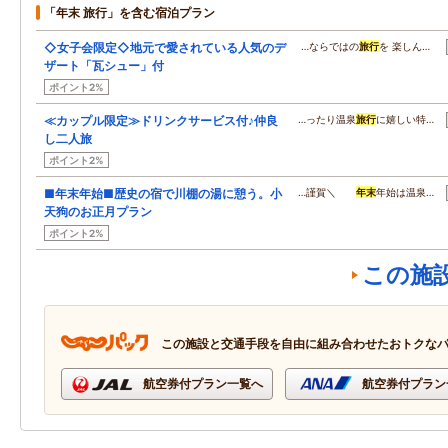
「年末 旅行」を含む宿泊プラン
◇女子会限定◇地元で愛されている人気のデ
…ならではの
旅行
を 楽しん…
ザート「瓦シュー」付
ポイント2%
≪カップル限定≫ドリンクサービス付♪仲良
…ったり温泉
旅行
に嬉しい特…
し二人旅
ポイント2%
■年末年始■歴史の宿で川棚の湯に憩う。小
…謹賀＼
年末
年始は温泉…
天狗のお正月プラン
ポイント2%
この施
この施設と交通手段を自由に組み合わせたおトクな
航空券付プラン一覧へ
航空券付プラン