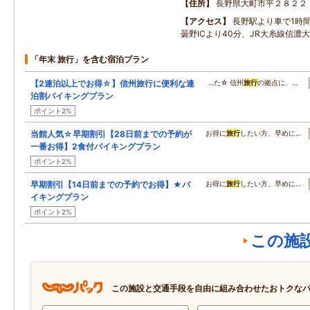
住所
長野県大町市平２８２２
アクセス
長野駅より車で1時
曇野ICより40分、JR大糸線信濃
「年末 旅行」を含む宿泊プラン
【2連泊以上でお得☆】信州旅行に便利な連
…た☆ 信州
旅行
の拠点に、…
泊割バイキングプラン
ポイント2%
当館人気☆早期割引【28日前までの予約が
お得に
旅行
したい方、早めに…
一番お得】2食付バイキングプラン
ポイント2%
早期割引【14日前までの予約でお得】★バ
お得に
旅行
したい方、早めに…
イキングプラン
ポイント2%
この施
この施設と交通手段を自由に組み合わせたおトクな