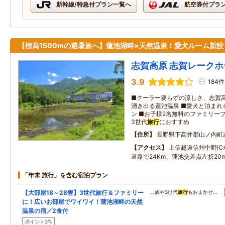
新幹線/特急付プラン一覧へ
航空券付プラ
【標高1500mの避暑旅へ】蓮池湖畔×天然温泉！愛犬ルーム新設
志賀高原 志賀レークホ
3.9
184件
■クーラー要らずの涼しさ、志賀高
湧き出る蓮池温泉 ■愛犬と泊まれ
ン ■お子様2名無料のファミリー
3世代
旅行
におすすめ
住所
長野県下高井郡山ノ内町
アクセス
上信越道信州中野I
道路で24Km、蓮池交差点左折20
「年末 旅行」を含む宿泊プラン
【大部屋18～28畳】3世代旅行＆ファミリー
…族や3世代
旅行
もおまかせ…
に！広いお部屋でワイワイ！蓮池湖畔の天然
温泉の宿／2食付
ポイント2%