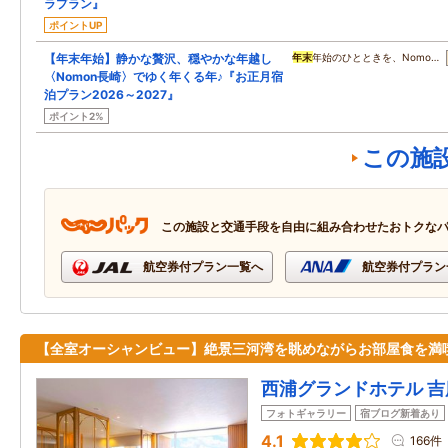
ラプラン』
ポイントUP
【年末年始】静かな贅沢、穏やかな年越し
年末
年始のひとときを、Nomo…
〈Nomon長崎〉でゆく年くる年♪『お正月宿
泊プラン2026～2027』
ポイント2%
この施
この施設と交通手段を自由に組み合わせたおトクな
航空券付プラン一覧へ
航空券付プラン
【全室オーシャンビュー】絶景三河湾を眺めながらお部屋食を満
西浦グランドホテル 吉
フォトギャラリー
宿ブログ新着あり
4.1
166件