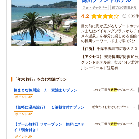
フォトギャラリー
宿ブログ新着あり
4.2
332件
目の前に海が広がるリゾートホテ
ンまたはバイキングプランからチ
メ＆温泉」を存分に楽しめる当館
の鴨川シーワールドまで車で2分
住所
千葉県鴨川市広場８２０
アクセス
安房鴨川駅徒歩10
グランドホテル前」徒歩1分／君津I
川シーワールド送迎有
「年末 旅行」を含む宿泊プラン
気ままな鴨川旅 ☆ 素泊まりプラン
…ので三世代
旅行
やグループ…
ポイントUP
《気軽に温泉旅行》 １泊朝食付きプラン
朝食だけお付けしたプラン。…
ポイントUP
【プール無料】サマープラン 気軽にステ
…ので三世代
旅行
やグループ…
イ！朝食付き！
ポイントUP