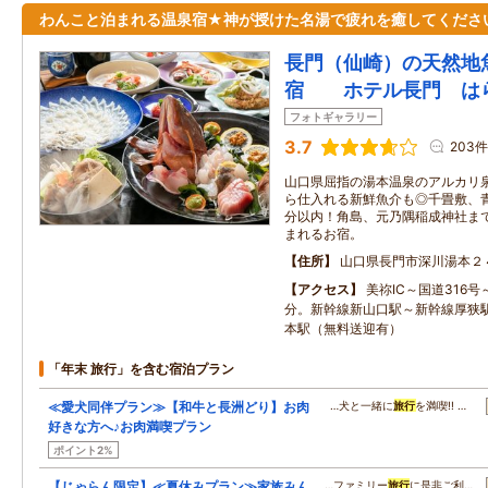
わんこと泊まれる温泉宿★神が授けた名湯で疲れを癒してくださ
長門（仙崎）の天然地
宿 ホテル長門 は
フォトギャラリー
3.7
203件
山口県屈指の湯本温泉のアルカリ
ら仕入れる新鮮魚介も◎千畳敷、
分以内！角島、元乃隅稲成神社ま
まれるお宿。
住所
山口県長門市深川湯本２
アクセス
美祢IC～国道316
分。新幹線新山口駅～新幹線厚狭
本駅（無料送迎有）
「年末 旅行」を含む宿泊プラン
≪愛犬同伴プラン≫【和牛と長洲どり】お肉
…犬と一緒に
旅行
を満喫!! …
好きな方へ♪お肉満喫プラン
ポイント2%
【じゃらん限定】≪夏休みプラン≫家族みん
…ファミリー
旅行
に是非ご利…