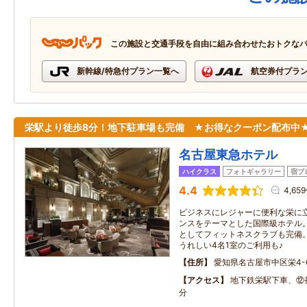
この施設と交通手段を自由に組み合わせたおトクな
新幹線/特急付プラン一覧へ
航空券付プラ
栄駅より徒歩8分！地下駐車場も完備 ★お得なクーポン配布中
名古屋東急ホテル
ハイクラス
フォトギャラリー
宿ブ
4.4
4,65
ビジネスにレジャーに便利な栄に
ンスをテーマとした国際級ホテル
としてフィットネスクラブも完備
うれしい4名1室のご利用も♪
住所
愛知県名古屋市中区栄4-6
アクセス
地下鉄栄駅下車、⑫
分