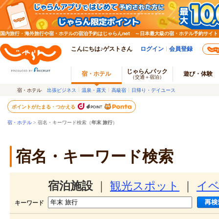
国内旅行・海外旅行や宿・ホテルの宿泊予約はじゃらんnet ～日本最大級の宿・ホテル予約サイト
こんにちは♪ゲストさん
ログイン
会員登録
じゃらんパック
宿・ホテル
遊び・体験
（交通＋宿泊）
宿・ホテル
出張ビジネス
温泉・露天
高級宿
日帰り・デイユース
ポイントがたまる・つかえる
宿・ホテル
> 宿名・キーワード検索（
年末 旅行
）
宿名・キーワード検索
宿泊施設
｜
観光スポット
｜
イ
キーワード