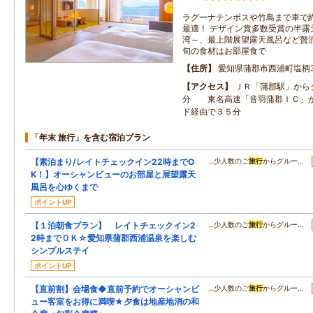
ラグーナテンボスや竹島まで車で
最適！ デザイン賞多数受賞の半露天
湾～、最上階展望露天風呂など贅
旬の食材はお部屋食で
住所
愛知県蒲郡市西浦町塩柄
アクセス
ＪＲ「蒲郡駅」から
分 東名高速「音羽蒲郡ＩＣ」
ド経由で３５分
「年末 旅行」を含む宿泊プラン
【素泊まり/レイトチェックイン22時までO
…少人数のご
旅行
からグルー…
K！】オーシャンビューのお部屋と展望露天
風呂を心ゆくまで
ポイントUP
【１泊朝食プラン】 レイトチェックイン2
…少人数のご
旅行
からグルー…
2時までＯＫ☆愛知県蒲郡西浦温泉を楽しむ
シンプルステイ
ポイントUP
【直前割】会場食◆直前予約でオーシャンビ
…少人数のご
旅行
からグルー…
ュー客室をお得に満喫★夕食は地産地消の和