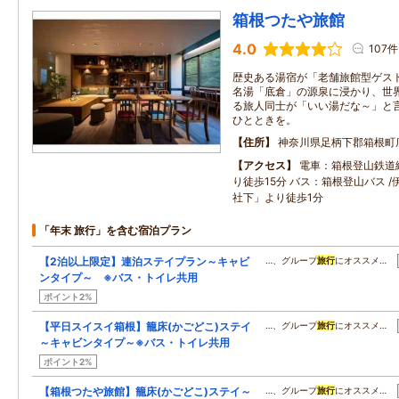
箱根つたや旅館
4.0
107件
歴史ある湯宿が「老舗旅館型ゲス
名湯「底倉」の源泉に浸かり、世
る旅人同士が「いい湯だな～」と
ひとときを。
住所
神奈川県足柄下郡箱根町
アクセス
電車：箱根登山鉄道
り徒歩15分 バス：箱根登山バス 
社下」より徒歩1分
「年末 旅行」を含む宿泊プラン
【2泊以上限定】連泊ステイプラン～キャビ
…、グループ
旅行
にオススメ…
ンタイプ～ ※バス・トイレ共用
ポイント2%
【平日スイスイ箱根】籠床(かごどこ)ステイ
…、グループ
旅行
にオススメ…
～キャビンタイプ～※バス・トイレ共用
ポイント2%
【箱根つたや旅館】籠床(かごどこ)ステイ～
…、グループ
旅行
にオススメ…