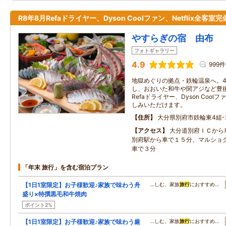
R8年8月Refaドライヤー、Dyson Coolファン、Netflix全客室完
やすらぎの宿 由布
フォトギャラリー
4.9
999件
地獄めぐりの拠点・鉄輪温泉へ。
し、おおいた和牛や関アジなど豊
Refaドライヤー、Dyson Coolフ
しみいただけます。
住所
大分県別府市鉄輪東4組-
アクセス
大分道別府ＩＣから
別府駅から車で１５分、マルショ
車で３分
「年末 旅行」を含む宿泊プラン
【1日1室限定】お子様歓迎♪家族で味わう舟
…しむ、家族
旅行
におすすめ…
盛り×特撰黒毛和牛焼肉
ポイント2%
【1日1室限定】お子様歓迎♪家族で味わう厳
…しむ、家族
旅行
におすすめ…