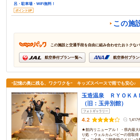
呂・駐車場・WiFi無料！
ポイントUP
この施
この施設と交通手段を自由に組み合わせたおトクな
航空券付プラン一覧へ
航空券付プラン
ｰ記憶の奥に残る、ワクワクをｰ キッズスペースで雨でも安心♪
玉造温泉 ＲＹＯＫＡ
（旧：玉井別館）
フォトギャラリー
4.2
1,417
★館内リニューアル！ ・県内最大
り処 ・ウェルカムベビーの宿取得
ブ ・ご夕食・ご朝食時のドリンク