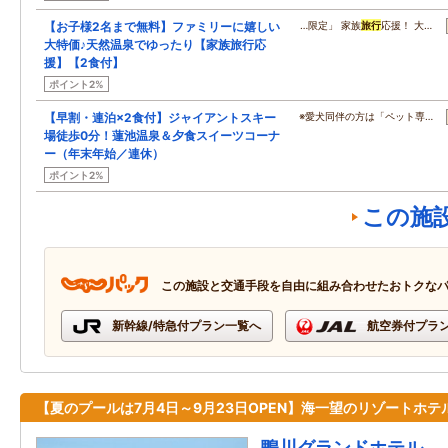
【お子様2名まで無料】ファミリーに嬉しい
…限定」 家族
旅行
応援！ 大…
大特価♪天然温泉でゆったり【家族旅行応
援】【2食付】
ポイント2%
【早割・連泊×2食付】ジャイアントスキー
※愛犬同伴の方は「ペット専…
場徒歩0分！蓮池温泉＆夕食スイーツコーナ
ー（年末年始／連休）
ポイント2%
この施
この施設と交通手段を自由に組み合わせたおトクな
新幹線/特急付プラン一覧へ
航空券付プラ
【夏のプールは7月4日～9月23日OPEN】海一望のリゾートホテ
鴨川グランドホテル