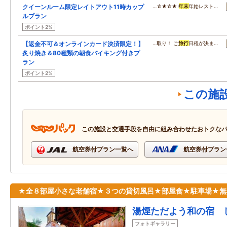
クイーンルーム限定レイトアウト11時カップ
…☆★☆★
年末
年始レスト…
ルプラン
ポイント2%
【返金不可＆オンラインカード決済限定！】
…取り！ ご
旅行
日程が決ま…
炙り焼き＆80種類の朝食バイキング付きプ
ラン
ポイント2%
この施
この施設と交通手段を自由に組み合わせたおトクな
航空券付プラン一覧へ
航空券付プラン
★全８部屋小さな老舗宿★３つの貸切風呂★部屋食★駐車場★無
湯煙ただよう和の宿 
フォトギャラリー