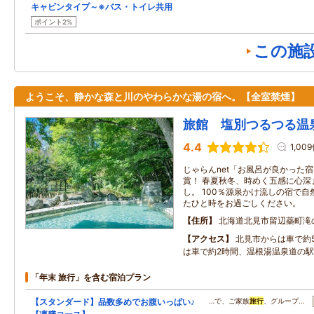
キャビンタイプ～※バス・トイレ共用
ポイント2%
この施
ようこそ、静かな森と川のやわらかな湯の宿へ。【全室禁煙】
旅館 塩別つるつる温
4.4
1,00
じゃらんnet「お風呂が良かった
賞！ 春夏秋冬、時めく五感に心深
し。 100％源泉かけ流しの宿で
たひと時をお過ごしください。
住所
北海道北見市留辺蘂町滝の
アクセス
北見市からは車で約
は車で約2時間、温根湯温泉道の駅
「年末 旅行」を含む宿泊プラン
【スタンダード】品数多めでお腹いっぱい♪
…で、ご家族
旅行
、グループ…