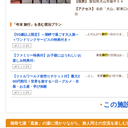
住所
愛知県犬山市篠平５４
アクセス
名鉄「犬山」駅東口
分
「年末 旅行」を含む宿泊プラン
【50歳以上限定】～湖畔で過ごす大人旅～
…とのんびり
旅行
へ出かけま…
＜ワンドリンクサービスの特典付き＞
ポイント2%
【ファミリー特典付】お子様にはうれしいお
家族
旅行
の主役はお…
楽しみ特典付♪
ポイント2%
【リトルワールド前売りチケット付】最大2
…とし、 世界
旅行
を1日で体…
00円割引！世界を旅する一日～グルメ・衣
装・お土産・学び体験
ポイント2%
この施
箱根七湯「底倉」の湯に浸かりながら、旅人同士の交流を楽しむ