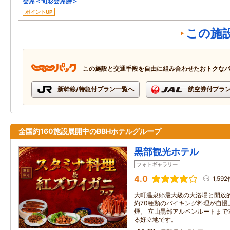
会席＜旬彩会席膳＞
ポイントUP
この施
この施設と交通手段を自由に組み合わせたおトクな
新幹線/特急付プラン一覧へ
航空券付プラ
全国約160施設展開中のBBHホテルグループ
黒部観光ホテル
フォトギャラリー
4.0
1,59
大町温泉郷最大級の大浴場と開放
約70種類のバイキング料理が自慢。
煙。 立山黒部アルペンルートまで
る好立地です。