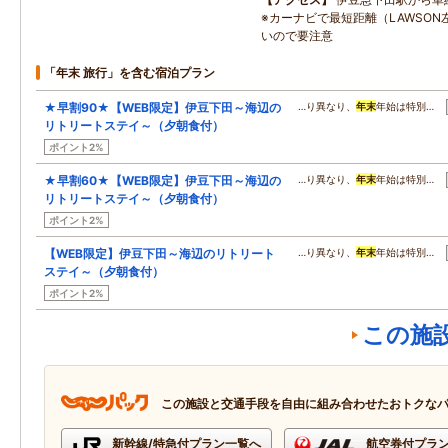
※カーナビで最短距離（LAWSO
いので要注意
「年末 旅行」を含む宿泊プラン
★早割90★【WEB限定】伊豆下田～海辺の
…り異なり、
年末
年始は特別…
リトリートステイ～（夕朝食付）
ポイント2%
★早割60★【WEB限定】伊豆下田～海辺の
…り異なり、
年末
年始は特別…
リトリートステイ～（夕朝食付）
ポイント2%
【WEB限定】伊豆下田～海辺のリトリート
…り異なり、
年末
年始は特別…
ステイ～（夕朝食付）
ポイント2%
この施
この施設と交通手段を自由に組み合わせたおトクな
新幹線/特急付プラン一覧へ
航空券付プラ