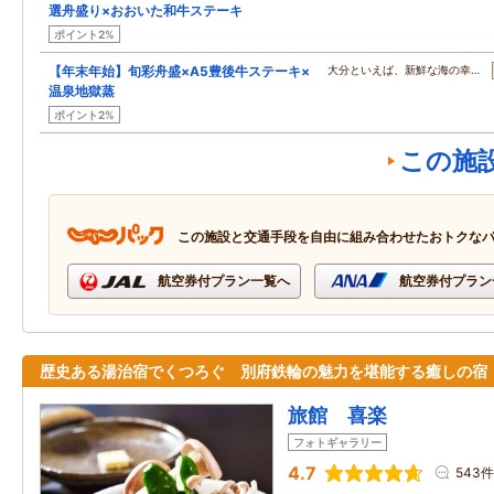
選舟盛り×おおいた和牛ステーキ
ポイント2%
【年末年始】旬彩舟盛×A5豊後牛ステーキ×
大分といえば、新鮮な海の幸…
温泉地獄蒸
ポイント2%
この施
この施設と交通手段を自由に組み合わせたおトクな
航空券付プラン一覧へ
航空券付プラン
歴史ある湯治宿でくつろぐ 別府鉄輪の魅力を堪能する癒しの宿
旅館 喜楽
フォトギャラリー
4.7
543件