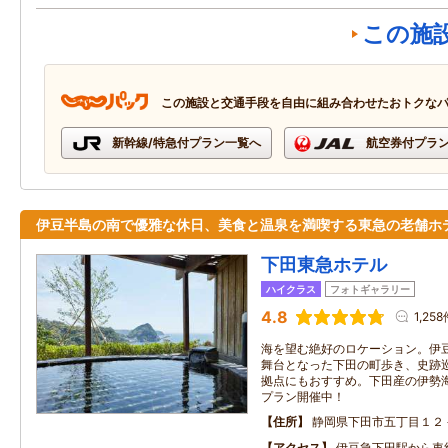
この施
この施設と交通手段を自由に組み合わせたおトクな
新幹線/特急付プラン一覧へ
航空券付プラ
伊豆半島の南で優雅な休日、美食と温泉を満喫する東急の老舗ホ
下田東急ホテル
ハイクラス
フォトギャラリー
4.8
1,25
海を望む絶好のロケーション。伊
舞台となった下田の町歩き、史跡
拠点にもおすすめ。下田産の伊勢
プラン開催中！
住所
静岡県下田市五丁目１２
アクセス
伊豆急下田駅から車