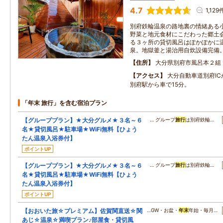
4.7
1,129
別府鉄輪温泉の路地裏の情緒ある
野菜と地元食材にこだわった郷土
る３ヶ所の貸切風呂はぽかぽかに
泉。地獄釜と湯治用自炊設備完備
住所
大分県別府市風呂本２組
アクセス
大分自動車道別府IC
別府駅から車で15分。
「年末 旅行」を含む宿泊プラン
【グループプラン】★大分グルメ★３名～６
… グループ
旅行
は別府鉄輪…
名★貸切風呂★駐車場★WiFi無料【ひょう
たん温泉入浴券付】
ポイントUP
【グループプラン】★大分グルメ★３名～６
… グループ
旅行
は別府鉄輪…
名★貸切風呂★駐車場★WiFi無料【ひょう
たん温泉入浴券付】
ポイントUP
【おおいた旅☆プレミアム】佐賀関直送☆関
…GW・お盆・
年末
年始・毎月…
あじ☆温泉☆満喫プラン♪部屋食・貸切風