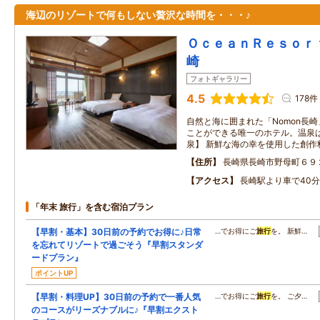
海辺のリゾートで何もしない贅沢な時間を・・・♪
ＯｃｅａｎＲｅｓｏｒ
崎
フォトギャラリー
4.5
178件
自然と海に囲まれた「Nomon長
ことができる唯一のホテル。温泉
泉】 新鮮な海の幸を使用した創作
住所
長崎県長崎市野母町６９
アクセス
長崎駅より車で40分
「年末 旅行」を含む宿泊プラン
【早割・基本】30日前の予約でお得に♪日常
…でお得にご
旅行
を。 新鮮…
を忘れてリゾートで過ごそう『早割スタンダ
ードプラン』
ポイントUP
【早割・料理UP】30日前の予約で一番人気
…でお得にご
旅行
を。 ご夕…
のコースがリーズナブルに♪『早割エクスト