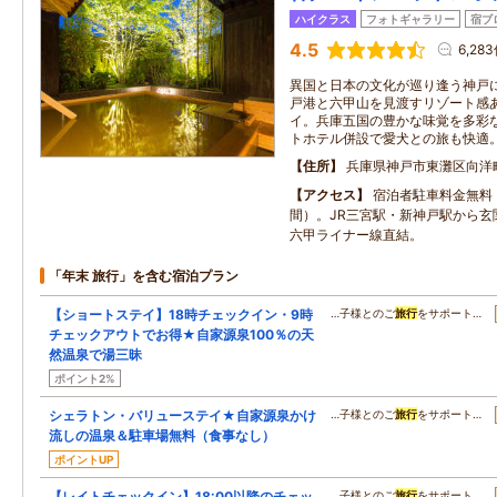
ハイクラス
フォトギャラリー
宿ブ
4.5
6,28
異国と日本の文化が巡り逢う神戸
戸港と六甲山を見渡すリゾート感
イ。兵庫五国の豊かな味覚を多彩
トホテル併設で愛犬との旅も快適
住所
兵庫県神戸市東灘区向洋
アクセス
宿泊者駐車料金無料（
間）。JR三宮駅・新神戸駅から玄
六甲ライナー線直結。
「年末 旅行」を含む宿泊プラン
【ショートステイ】18時チェックイン・9時
…子様とのご
旅行
をサポート…
チェックアウトでお得★自家源泉100％の天
然温泉で湯三昧
ポイント2%
シェラトン・バリューステイ★自家源泉かけ
…子様とのご
旅行
をサポート…
流しの温泉＆駐車場無料（食事なし）
ポイントUP
【レイトチェックイン】18:00以降のチェッ
…子様とのご
旅行
をサポート…