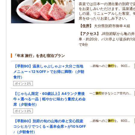
喜楽では日本一の湧出量の別府で
をお楽しみいただけます。温泉通が
しの湯、リニューアルした客室、
席をゆったりお楽しみ下さい。
住所
大分県別府市御幸４組
アクセス
JR別府駅から亀の
車・約20分、バス停より徒歩約1分
で8分
「年末 旅行」を含む宿泊プラン
【早割90】温泉しゃぶしゃぶ＋大分ご当地
…鉄輪へのご
旅行
を。 90日…
メニュー＜12％OFF＞でお得に満喫♪（夕朝
食付）
ポイント2%
【じゃらん限定・60歳以上】A4ランク豊後
―ご
旅行
好きなシニア世代の…
牛＋選べる一品｜軽やかに味わう量控えめ会
席（夕朝食付）
ポイント2%
【早割60】別府の旬の山海の幸と安心院産
…鉄輪へのご
旅行
を。 60日…
コシヒカリでつくる＜基本会席＞が10％OFF
♪（夕朝食付）