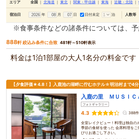
エリア
全国
｜
北海道
｜
東北
｜
関東・甲信越
｜
東海
｜
近畿・北陸
｜
年
月
日
日付未定
泊
宿泊日
人数等
※食事条件などの諸条件については、予
888
軒 絞込み条件に合致
481軒～510軒表示
料金は1泊1部屋の大人1名分の料金で
【夕食評価★4.8！】入鹿池の湖畔に佇むホテル☆明治村まで4分
入鹿の里 ＭＵＳＩＣ
フォトギャラリー
4.3
388件
全室レイクビュー！料理は独自の
季節の食材を使った 会席料理をご
びりお過ごし下さい。