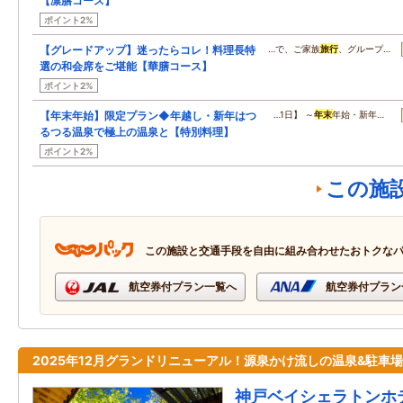
【凛膳コース】
ポイント2%
【グレードアップ】迷ったらコレ！料理長特
…で、ご家族
旅行
、グループ…
選の和会席をご堪能【華膳コース】
ポイント2%
【年末年始】限定プラン◆年越し・新年はつ
…1日】 ～
年末
年始・新年…
るつる温泉で極上の温泉と【特別料理】
ポイント2%
この施
この施設と交通手段を自由に組み合わせたおトクな
航空券付プラン一覧へ
航空券付プラン
2025年12月グランドリニューアル！源泉かけ流しの温泉&駐車
神戸ベイシェラトンホ