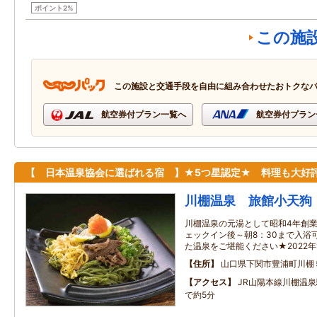
ポイント2%
この施
この施設と交通手段を自由に組み合わせたおトクな
航空券付プラン一覧へ
航空券付プラン
【 日本温泉協会に選ばれる宿 】★5つ星認定★ 料理も大好評
川棚温泉 旅館小天狗
川棚温泉の元湯として昭和4年創
ェックイン後～朝8：30まで入浴
た温泉をご堪能ください★2022年
住所
山口県下関市豊浦町川棚
アクセス
JR山陽本線川棚温
で約5分