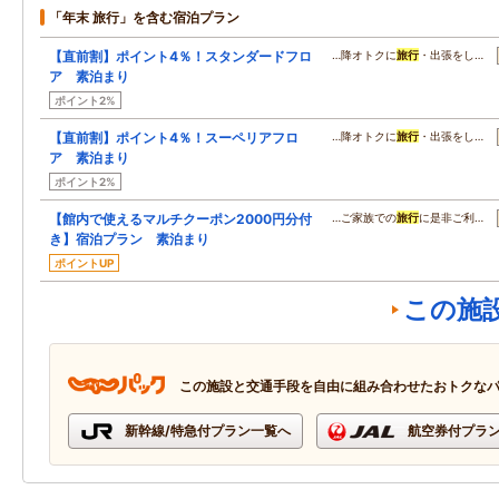
「年末 旅行」を含む宿泊プラン
【直前割】ポイント4％！スタンダードフロ
…降オトクに
旅行
・出張をし…
ア 素泊まり
ポイント2%
【直前割】ポイント4％！スーペリアフロ
…降オトクに
旅行
・出張をし…
ア 素泊まり
ポイント2%
【館内で使えるマルチクーポン2000円分付
…ご家族での
旅行
に是非ご利…
き】宿泊プラン 素泊まり
ポイントUP
この施
この施設と交通手段を自由に組み合わせたおトクな
新幹線/特急付プラン一覧へ
航空券付プラ