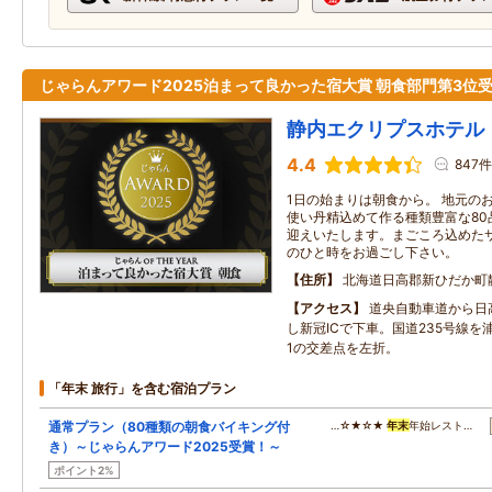
じゃらんアワード2025泊まって良かった宿大賞 朝食部門第3位
静内エクリプスホテル
4.4
847件
1日の始まりは朝食から。 地元の
使い丹精込めて作る種類豊富な80
迎えいたします。まごころ込めた
のひと時をお過ごし下さい。
住所
北海道日高郡新ひだか町
アクセス
道央自動車道から日
し新冠ICで下車。国道235号線を
1の交差点を左折。
「年末 旅行」を含む宿泊プラン
通常プラン（80種類の朝食バイキング付
…☆★☆★
年末
年始レスト…
き）～じゃらんアワード2025受賞！～
ポイント2%