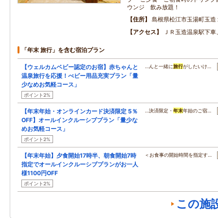
ウンジ 飲み放題！
住所
島根県松江市玉湯町玉造
アクセス
ＪＲ玉造温泉駅下車
「年末 旅行」を含む宿泊プラン
【ウェルカムベビー認定のお宿】赤ちゃんと
…んと一緒に
旅行
がしたいけ…
温泉旅行を応援！べビー用品充実プラン「量
少なめお気軽コース」
ポイント2%
【年末年始・オンラインカード決済限定 5％
…決済限定・
年末
年始のご宿…
OFF】オールインクルーシブプラン「量少な
めお気軽コース」
ポイント2%
【年末年始】夕食開始17時半、朝食開始7時
＜お食事の開始時間を指定す…
指定でオールインクルーシブプランがお一人
様1100円OFF
ポイント2%
この施