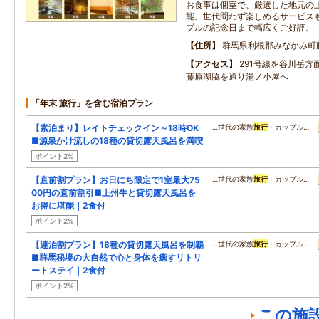
お食事は個室で、厳選した地元の
能。世代問わず楽しめるサービス
プルの記念日まで幅広くご好評。
住所
群馬県利根郡みなかみ町藤
アクセス
291号線を谷川岳方
藤原湖脇を通り湯ノ小屋へ
「年末 旅行」を含む宿泊プラン
【素泊まり】レイトチェックイン～18時OK
…世代の家族
旅行
・カップル…
■源泉かけ流しの18種の貸切露天風呂を満喫
ポイント2%
【直前割プラン】お日にち限定で1室最大75
…世代の家族
旅行
・カップル…
00円の直前割引■上州牛と貸切露天風呂を
お得に堪能｜2食付
ポイント2%
【連泊割プラン】18種の貸切露天風呂を制覇
…世代の家族
旅行
・カップル…
■群馬秘境の大自然で心と身体を癒すリトリ
ートステイ｜2食付
ポイント2%
この施