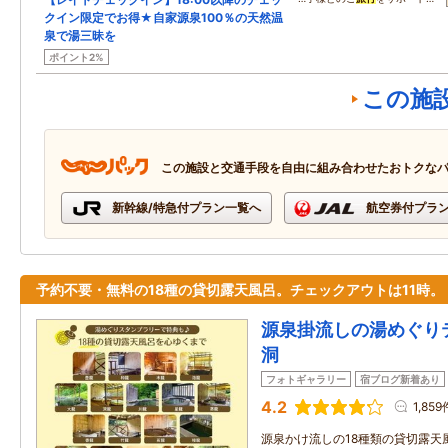
クイン限定でお得★自家源泉100％の天然温
泉で湯三昧を
ポイント2%
この施
この施設と交通手段を自由に組み合わせたおトクな
新幹線/特急付プラン一覧へ
航空券付プラ
予約不要・無料の18種の貸切露天風呂。チェックアウトは11時。
源泉掛流しの湯めぐり
洞
フォトギャラリー
宿ブログ新着あり
4.2
1,859
源泉かけ流しの18種類の貸切露天