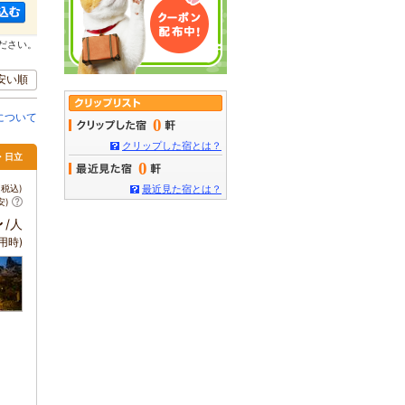
ださい。
安い順
について
0
クリップした宿とは？
・日立
0
税込)
最近見た宿とは？
安)
～
/人
用時)