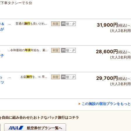
駅下車タクシーで５分
牛＆
… 普通の
旅行
も良いけれ…
和室
朝・夕
31,900円
(税込)～
上が
(大人2名利用
』
…令和最初の
年末
年始を、素…
和室
朝・夕
28,600円
(税込)～
お子
(大人2名利用
っ
… お盆
旅行
を、≪ 早…
和室
朝・夕
29,700円
(税込)～
ッツ
(大人2名利用
この施設の宿泊プランをもっと
を自由に組み合わせたおトクなパック旅行はコチラ
航空券付プラン一覧へ