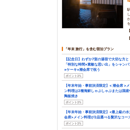
4
「年末 旅行」を含む宿泊プラン
【記念日】わずか7室の湯宿で大切な方と
「特別な時間×素敵な思い出」をシャンパ
×ケーキ×潮会席で祝う
ポイント2%
【年末年始・事前決済限定】< 潮会席 >
ン料理は2種海鮮しゃぶしゃぶまたは国産
陶板焼き
ポイント2%
【年末年始・事前決済限定】<最上級の水
会席>メイン料理が2品選べる贅沢なコー
ポイント2%