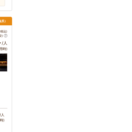
塩尻）
税込)
安)
～
/人
用時)
/人
時)