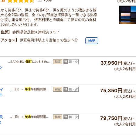
.6
70件
(大人2名利
駅から徒歩3分、浜まで徒歩0分、浜を庭のように磯歩きを愉
しめる全7室の湯宿。全てのお部屋は河津浜を一望できる温泉
かけ流し露天風呂付。 懐石料理と洋朝食にて伊豆の旬の食材
をお愉しみいただけます。
住所
静岡県賀茂郡河津町浜３５７
アクセス
伊豆急河津駅より当館まで徒歩５分
MAP
…どのお祝い
旅行
におすすめ…
和室
朝・夕
37,950円
(税込)～
ン
(大人2名利用
メイ
…（日）＝
年末
年始期間限…
和室
朝・夕
75,350円
(税込)～
牛
(大人2名利用
天
…（日）＝
年末
年始期間限…
和室
朝・夕
79,750円
(税込)～
ス
(大人2名利用