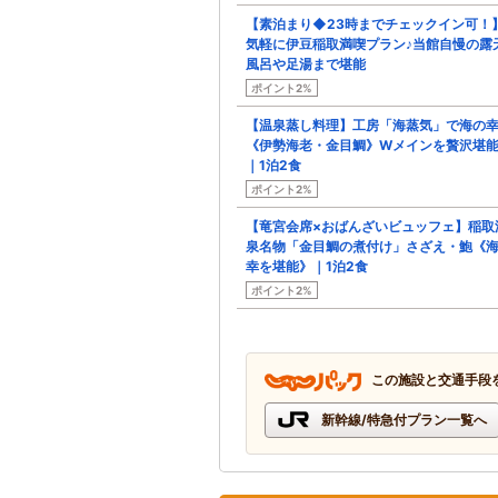
【素泊まり◆23時までチェックイン可！
気軽に伊豆稲取満喫プラン♪当館自慢の露
風呂や足湯まで堪能
ポイント2%
【温泉蒸し料理】工房「海蒸気」で海の
《伊勢海老・金目鯛》Wメインを贅沢堪能
｜1泊2食
ポイント2%
【竜宮会席×おばんざいビュッフェ】稲取
泉名物「金目鯛の煮付け」さざえ・鮑《
幸を堪能》｜1泊2食
ポイント2%
この施設と交通手段
新幹線/特急付プラン一覧へ