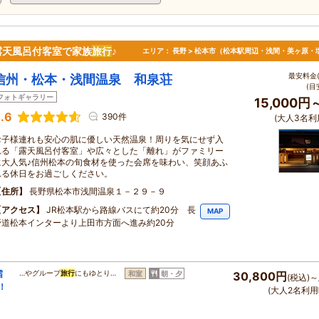
露天風呂付客室で家族
旅行
♪
エリア：
長野 > 松本市（松本駅周辺・浅間・美ヶ原・
最安料金(
信州・松本・浅間温泉 和泉荘
(目
フォトギャラリー
15,000円
.6
390件
(大人3名利
お子様連れも安心の肌に優しい天然温泉！周りを気にせず入
れる「露天風呂付客室」や広々とした「離れ」がファミリー
に大人気♪信州松本の旬食材を使った会席を味わい、笑顔あふ
れる休日をお過ごしください。
住所
長野県松本市浅間温泉１－２９－９
アクセス
JR松本駅から路線バスにて約20分 長
MAP
野道松本インターより上田市方面へ進み約20分
霜
…やグループ
旅行
にもゆとり…
和室
朝・夕
30,800円
(税込)～
！
(大人2名利用