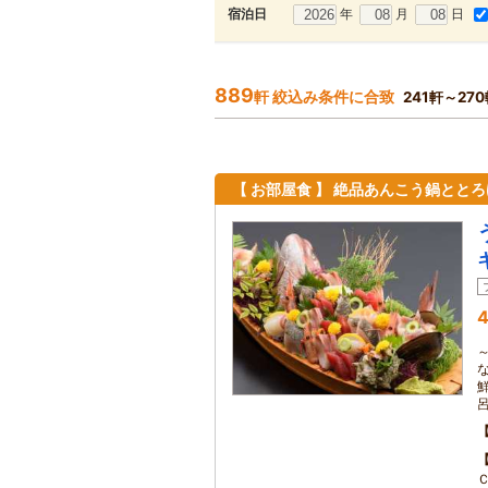
年
月
日
宿泊日
889
軒 絞込み条件に合致
241軒～27
【 お部屋食 】 絶品あんこう鍋とと
4