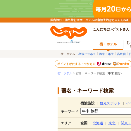
国内旅行・海外旅行や宿・ホテルの宿泊予約はじゃらんnet
こんにちは♪ゲストさん
じ
宿・ホテル
宿・ホテル
出張ビジネス
温泉・露天
高級宿
ポイントがたまる・つかえる
宿・ホテル
> 宿名・キーワード検索（
年末 旅行
）
宿名・キーワード検索
宿泊施設
｜
観光スポット
｜
イ
キーワード
エリア
全国
｜
北海道
｜
東北
｜
関東