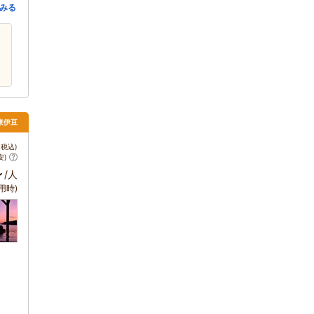
みる
 東伊豆
税込)
安)
～
/人
用時)