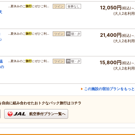
】
…夏休みのご
旅行
にぜひご利…
ツイン
食事なし
12,050円
(税込)～
天
(大人2名利用
幸
…夏休みのご
旅行
にぜひご利…
ツイン
朝・夕
21,400円
(税込)～
♪
(大人2名利用
温
…夏休みのご
旅行
にぜひご利…
ツイン
朝・夕
15,800円
(税込)～
海の
(大人2名利用
この施設の宿泊プランをもっと
を自由に組み合わせたおトクなパック旅行はコチラ
航空券付プラン一覧へ