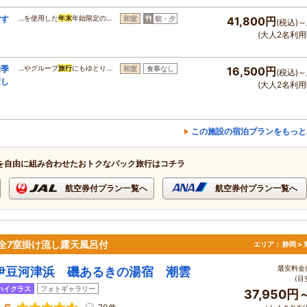
ごす
…を使用した
年末
年始限定の…
和室
朝・夕
41,800円
(税込)～
(大人2名利用
四季
…やグループ
旅行
にもゆとり…
和室
食事なし
16,500円
(税込)～
癒し
(大人2名利用
この施設の宿泊プランをもっと
を自由に組み合わせたおトクなパック旅行はコチラ
航空券付プラン一覧へ
航空券付プラン一覧へ
 全7室掛け流し露天風呂付
エリア：
静岡 >
最安料金(
伊豆河津浜 磯あるきの湯宿 潮雲
(目
ハイクラス
フォトギャラリー
37,950円