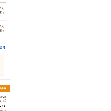
/人
時)
/人
時)
みる
 東伊豆
税込)
安)
～
/人