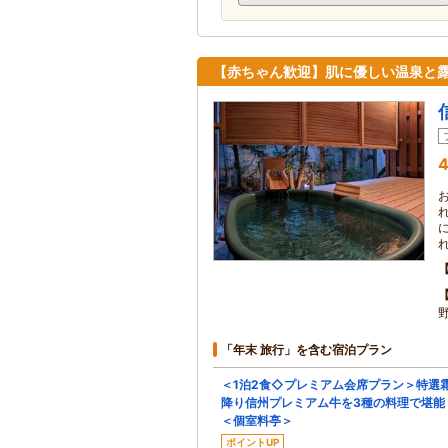
【赤ちゃん歓迎】肌に優しい温泉と
4
「年末 旅行」を含む宿泊プラン
＜1泊2食◇プレミアム会席プラン＞特選
降り信州プレミアム牛を3種の料理で堪能
＜個室料亭＞
ポイントUP