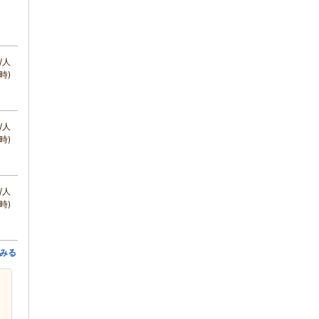
/人
時)
/人
時)
/人
時)
みる