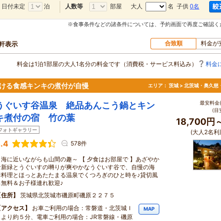
日付未定
泊
部屋
大人
名 子供
0名
人数等
※食事条件などの諸条件については、予約画面で再度ご確認く
合致順
料金が
0軒表示
料金は1泊1部屋の大人1名分の料金です（消費税・サービス料込み）
料金
ろける食感キンキの煮付が自慢
エリア：
茨城 > 北茨城・奥久慈
最安料金(
うぐいす谷温泉 絶品あんこう鍋とキン
(目
キ煮付の宿 竹の葉
18,700円
フォトギャラリー
(大人2名利
.4
578件
～海に近いながらも山間の趣～ 【 夕食はお部屋で 】あざやか
な新緑とうぐいすの囀りが爽やかなうぐいす谷で、自慢の海
鮮料理とほっとあたたまる温泉でくつろぎのひと時を♪貸切風
呂無料＆お子様連れ歓迎♪
住所
茨城県北茨城市磯原町磯原２２７５
アクセス
お車ご利用の場合：常磐道・北茨城Ｉ
MAP
Ｃより約５分、電車ご利用の場合：JR常磐線・磯原