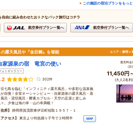
この施設の宿泊プランをもっと
を自由に組み合わせたおトクなパック旅行はコチラ
航空券付プラン一覧へ
航空券付プラン一覧へ
しの露天風呂や『金目鯛』を堪能
エリア：
静岡 >
最安料金(
自家源泉の宿 竜宮の使い
(目
フォトギャラリー
11,450円
.2
302件
(大人2名利
伊豆七島を臨む「インフィニティ露天風呂」や多彩な温泉施
設が自慢！全室オーシャンビュー・自家源泉の露天風呂・蒸
し風呂・貸切風呂・酵素カプセル・天空の足湯と楽しみ
色々。夕食は海の幸・山の幸満載！
住所
静岡県賀茂郡東伊豆町稲取１９５７－１
アクセス
東京より特急踊り子号で２時間半
MAP