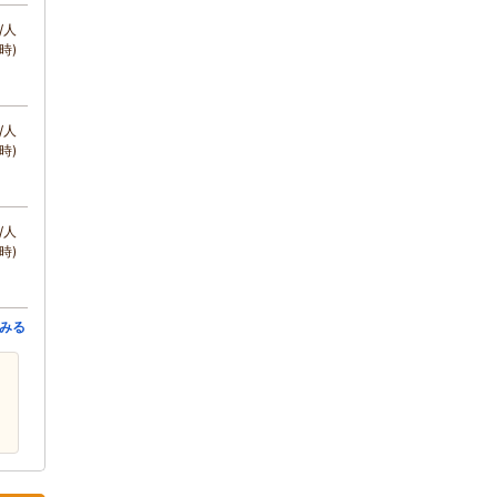
/人
時)
/人
時)
/人
時)
みる