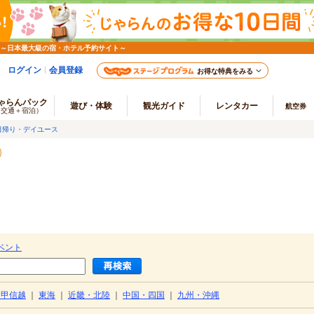
 ～日本最大級の宿・ホテル予約サイト～
ログイン
会員登録
お得な特典をみる
ゃらんパック
遊び・体験
観光ガイド
レンタカー
航空券
（交通＋宿泊）
日帰り・デイユース
ベント
・甲信越
｜
東海
｜
近畿・北陸
｜
中国・四国
｜
九州・沖縄