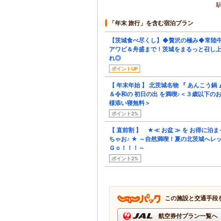
「年末 旅行」を含む宿泊プラン
【茨城食べ尽くし】◆贅沢の極み◆常陸
アワビ＆舟盛まで！茨城をまるっと召し
れ◎
ポイントUP
【 年末年始 】 北茨城名物 『 あんこう鍋 
＆令和の 初日の出 を満喫♪＜３歳以下の
様添い寝無料＞
ポイント2%
【 直前割 】 ★≪ お盆 ≫ を お得に泊ま
ちゃお♪ ★ ～自然満喫！夏の北茨城へレ
Ｇｏ！！！～
ポイント2%
この施設と交通手段
航空券付プラン一覧へ