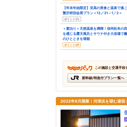
【年末年始限定】至高の美食と温泉で過
贅沢特別会席プラン＜12／31～1／2＞
ポイント2%
＜素泊り＞天然温泉を満喫！信州松本の
を感じる露天風呂とサウナ付き大浴場で
のひとときを堪能
ポイントUP
この施設と交通手段
新幹線/特急付プラン一覧へ
2022年9月開業！河津浜を望む湯宿