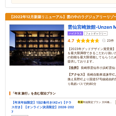
【2022年12月新築リニューアル】雲の中のラグジュアリーリゾ
雲仙宮崎旅館-Unzen Miy
ハイクラス
フォトギャラリー
4.7
23件
【2023年グッドデザイン賞受賞
を最大限満喫できるこだわり抜いた
の効能を最大限堪能してもらうた
提供しております。
住所
長崎県雲仙市小浜町雲仙
アクセス
長崎自動車道諫早I
換え長野ICより国道57号線経由約
り島鉄バスで約80分
「年末 旅行」を含む宿泊プラン
【年末年始限定】1泊2食付き(42㎡)【テラ
年末
年始限定プラン 大叫喚…
ス付き】【オンライン決済限定】2026-202
7