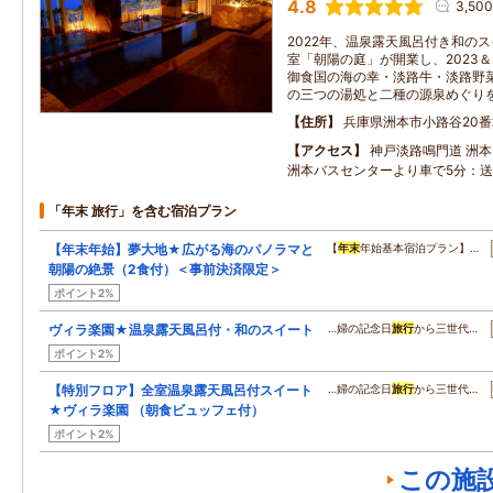
4.8
3,50
2022年、温泉露天風呂付き和のス
室「朝陽の庭」が開業し、2023＆
御食国の海の幸・淡路牛・淡路野
の三つの湯処と二種の源泉めぐり
住所
兵庫県洲本市小路谷20番
アクセス
神戸淡路鳴門道 洲本
洲本バスセンターより車で5分：
「年末 旅行」を含む宿泊プラン
【年末年始】夢大地★広がる海のパノラマと
【
年末
年始基本宿泊プラン】…
朝陽の絶景（2食付）＜事前決済限定＞
ポイント2%
ヴィラ楽園★温泉露天風呂付・和のスイート
…婦の記念日
旅行
から三世代…
ポイント2%
【特別フロア】全室温泉露天風呂付スイート
…婦の記念日
旅行
から三世代…
★ヴィラ楽園 （朝食ビュッフェ付）
ポイント2%
この施