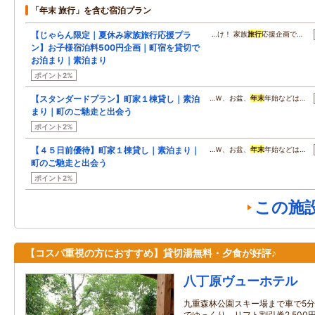
「年末 旅行」を含む宿泊プラン
【じゃらん限定｜夏休み家族旅行応援プラ
…け！ 家族
旅行
応援企画で…
ン】お子様宿泊料500円企画｜町宿を貸切で
お泊まり｜素泊まり
ポイント2%
【スタンダードプラン】町家１棟貸し｜素泊
…Ｗ、お盆、
年末
年始などは…
まり｜町のご馳走と出会う
ポイント2%
【４５日前優待】町家１棟貸し｜素泊まり｜
…Ｗ、お盆、
年末
年始などは…
町のご馳走と出会う
ポイント2%
この施
【コスパ重視の方におすすめ】貸切湯無料・夕食が好評♪
八丁原ヴューホテル
九重森林公園スキー場まで車で5分
でゆっくり。リフト割引券2,500