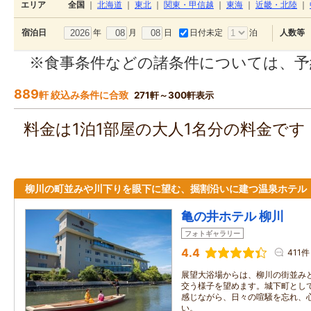
エリア
全国
｜
北海道
｜
東北
｜
関東・甲信越
｜
東海
｜
近畿・北陸
｜
年
月
日
日付未定
泊
宿泊日
人数等
※食事条件などの諸条件については、予
889
軒 絞込み条件に合致
271軒～300軒表示
料金は1泊1部屋の大人1名分の料金で
柳川の町並みや川下りを眼下に望む、掘割沿いに建つ温泉ホテル
亀の井ホテル 柳川
フォトギャラリー
4.4
411件
展望大浴場からは、柳川の街並み
交う様子を望めます。城下町とし
感じながら、日々の喧騒を忘れ、
い。