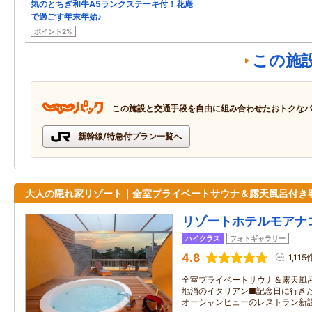
気のとちぎ和牛A5ランクステーキ付！花庵
で過ごす年末年始♪
ポイント2%
この施
この施設と交通手段を自由に組み合わせたおトクな
新幹線/特急付プラン一覧へ
大人の隠れ家リゾート｜全室プライベートサウナ＆露天風呂付き
リゾートホテルモアナ
ハイクラス
フォトギャラリー
4.8
1,115
全室プライベートサウナ＆露天風
地消のイタリアン■記念日に行き
オーシャンビューのレストラン新