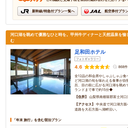
新幹線/特急付プラン一覧へ
航空券付プラ
河口湖を眺めて優雅なひと時を。甲州牛ディナーと天然温泉を愉
む
足和田ホテル
フォトギャラリー
4.6
868件
全12品の和会席やしゃぶしゃぶ食
ど河口湖の旬を味わえる食事が自
呂、目の前に広がる河口湖を眺め
ランドまで車で約15分◆
住所
山梨県南都留郡富士河口
アクセス
中央道で河口湖方面
道路を大石方面へ湖畔沿い。
「年末 旅行」を含む宿泊プラン