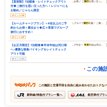
【直前割】1泊朝食・レイトチェックアウト
…お得／ ご
旅行
を思い立っ…
付◆ご旅行を思い立った方へ！レジャーにも
お勧め／じゃらん限定
ポイントUP
【ルームチャージプラン】＜4名以上のご予
＼グループ
旅行
応援／ ご家…
約からお得＞素泊まり◆広々客室でグループ
旅行におすすめ！
ポイントUP
【お正月限定】1泊朝食◆年末年始は河口湖
…グ付き！
年末
年始は河口…
へ♪優雅な朝食バイキング＆レイトチェック
アウト可能
ポイント2%
この施
この施設と交通手段を自由に組み合わせたおトクな
新幹線/特急付プラン一覧へ
航空券付プラ