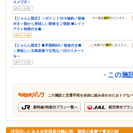
スメです～
ポイント2%
【じゃらん限定】＜ポイント10％確約／朝食
…す♪ 観光
旅行
やビジネス…
付き＞朝から美味しい朝食をご堪能 ■レイト
アウト特典付き■
ポイントUP
【じゃらん限定】■早期割60／朝食付き■
…ご夫婦での
旅行
におススメ…
～美味しい五島朝食で元気な一日のスタート
を～
ポイント2%
この施
この施設と交通手段を自由に組み合わせたおトクな
新幹線/特急付プラン一覧へ
航空券付プラ
渓流沿いにある全室温泉付離れ宿。個室の食事で寛ぎの時