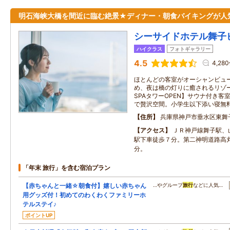
明石海峡大橋を間近に臨む絶景★ディナー・朝食バイキングが人
シーサイドホテル舞子
ハイクラス
フォトギャラリー
4.5
4,28
ほとんどの客室がオーシャンビュ
め、夜は橋の灯りに癒されるリゾー
SPAタワーOPEN】サウナ付き
で贅沢空間。小学生以下添い寝無料
住所
兵庫県神戸市垂水区東舞
アクセス
ＪＲ神戸線舞子駅、
駅下車徒歩７分。第二神明道路高丸
分。
「年末 旅行」を含む宿泊プラン
【赤ちゃんと一緒☆朝食付】嬉しい赤ちゃん
…やグループ
旅行
などに人気…
用グッズ付！初めてのわくわくファミリーホ
テルステイ♪
ポイントUP