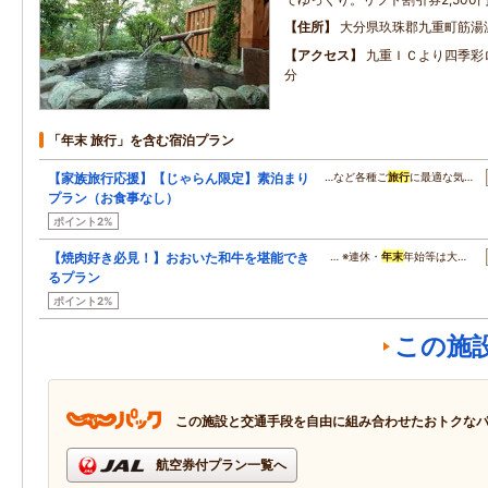
住所
大分県玖珠郡九重町筋湯温
アクセス
九重ＩＣより四季彩
分
「年末 旅行」を含む宿泊プラン
【家族旅行応援】【じゃらん限定】素泊まり
…など各種ご
旅行
に最適な気…
プラン（お食事なし）
ポイント2%
【焼肉好き必見！】おおいた和牛を堪能でき
… ※連休・
年末
年始等は大…
るプラン
ポイント2%
この施
この施設と交通手段を自由に組み合わせたおトクな
航空券付プラン一覧へ