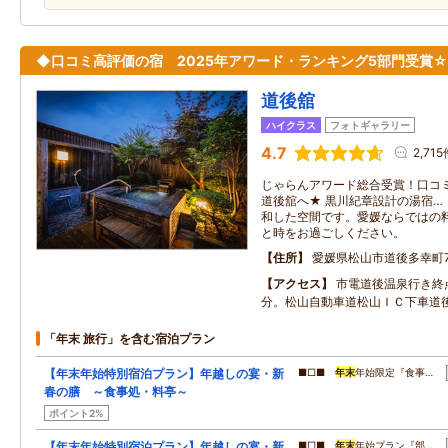
◆口コミ高評価の宿 2025年アワード・ランキング5部門受賞☆
道後舘
ハイクラス
フォトギャラリー
4.7
2,715
じゃらんアワード総合受賞！口コ
道後舘へ★ 黒川紀章設計の湯宿…
和した空間です。愛媛ならではの
と時をお過ごしください。
住所
愛媛県松山市道後多幸町7
アクセス
市電道後温泉行き終
分。松山自動車道松山ＩＣ下車道
「年末 旅行」を含む宿泊プラン
【年末年始特別宿泊プラン】年越しの宴・新
■□■
年末
年始限定『食事…
春の膳 ～食事処・料亭～
ポイント2%
【年末年始特別宿泊プラン】年越しの宴・新
■□■
年末
年始プラン『部…