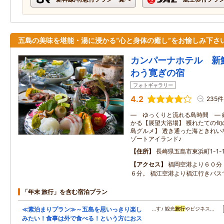
五島の美味を堪能・湯に浸かる“心と身体の癒し”をお愉しみ下さ
カンパーナホテル 新
わう寛ぎの宿
フォトギャラリー
4.2
235件
― ゆっくりと流れる島時間 ― 
かる【展望大浴場】 獲れたての旬
島グルメ】 透き通った海ときれい
ゾートアイランド♪
住所
長崎県五島市東浜町1-1-
アクセス
福岡空港より６０分
６分。 福江空港より福江行きバス
「年末 旅行」を含む宿泊プラン
≪素泊まりプラン≫～五島を思いっきり楽し
…す♪ 観光
旅行
やビジネス…
みたい！食事は外で食べる！という方におス