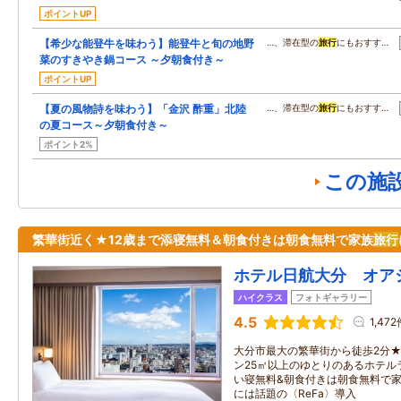
ポイントUP
【希少な能登牛を味わう】能登牛と旬の地野
…、滞在型の
旅行
にもおすす…
菜のすきやき鍋コース ～夕朝食付き～
ポイントUP
【夏の風物詩を味わう】「金沢 酢重」北陸
…、滞在型の
旅行
にもおすす…
の夏コース～夕朝食付き～
ポイント2%
この施
繁華街近く★12歳まで添寝無料＆朝食付きは朝食無料で家族
旅行
ホテル日航大分 オア
ハイクラス
フォトギャラリー
4.5
1,472
大分市最大の繁華街から徒歩2分★
ン25㎡以上のゆとりのあるホテル
い寝無料&朝食付きは朝食無料で
には話題の〈ReFa〉導入