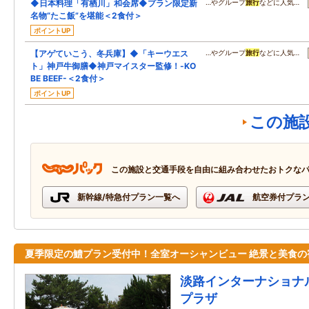
◆日本料理「有栖川」和会席◆プラン限定新
…やグループ
旅行
などに人気…
名物“たこ飯”を堪能＜2食付＞
ポイントUP
【アゲていこう、冬兵庫】◆「キーウエス
…やグループ
旅行
などに人気…
ト」神戸牛御膳◆神戸マイスター監修！-KO
BE BEEF-＜2食付＞
ポイントUP
この施
この施設と交通手段を自由に組み合わせたおトクな
新幹線/特急付プラン一覧へ
航空券付プラ
夏季限定の鱧プラン受付中！全室オーシャンビュー 絶景と美食の
淡路インターナショナ
プラザ