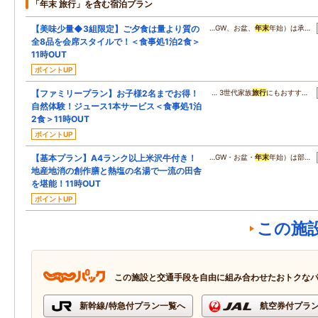
「年末 旅行」を含む宿泊プラン
【美味少量◆3組限定】ご夕食は量より質の
…GW、お盆、
年末
年始）は承…
全8品を会席スタイルで！＜食事処1泊2食＞
11時OUT
ポイントUP
【ファミリープラン】お子様2名までお得！
… 3世代家族
旅行
にもおすす…
自然体験！ジュース1本サービス＜食事処1泊
2食＞11時OUT
ポイントUP
【基本プラン】A4ランク以上米沢牛付き！
…GW・お盆・
年末
年始）は部…
地産地消の創作膳と熱塩の名湯で一流の田舎
を堪能！11時OUT
ポイントUP
この施
この施設と交通手段を自由に組み合わせたおトクな
新幹線/特急付プラン一覧へ
航空券付プラ