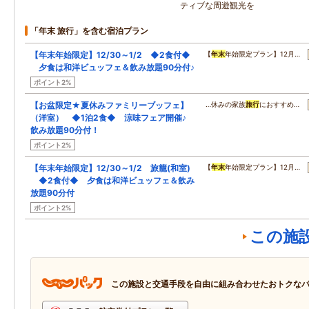
ティブな周遊観光を
「年末 旅行」を含む宿泊プラン
【年末年始限定】12/30～1/2 ◆2食付◆
【
年末
年始限定プラン】12月…
夕食は和洋ビュッフェ＆飲み放題90分付♪
ポイント2%
【お盆限定★夏休みファミリーブッフェ】
…休みの家族
旅行
におすすめ…
（洋室） ◆1泊2食◆ 涼味フェア開催♪
飲み放題90分付！
ポイント2%
【年末年始限定】12/30～1/2 旅籠(和室)
【
年末
年始限定プラン】12月…
◆2食付◆ 夕食は和洋ビュッフェ＆飲み
放題90分付
ポイント2%
この施
この施設と交通手段を自由に組み合わせたおトクな