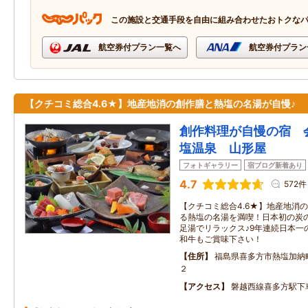
この施設と交通手段を自由に組み合わせたおトクな
航空券付プラン一覧へ
航空券付プラン
【クチコミ総合4.6★】地産地消の創作膳と熱塩の名湯が自慢♪
創作料理が自慢の宿 
塩温泉 山形屋
フォトギャラリー
宿ブログ新着あり
4.7
572件
【クチコミ総合4.6★】地産地消の
る熱塩の名湯を満喫！日本初の炭
足湯でリラックス♪9年連続日本一
和牛もご賞味下さい！
住所
福島県喜多方市熱塩加納
２
アクセス
磐越西線喜多方駅下