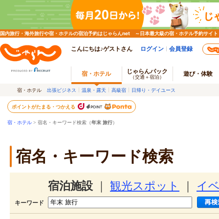
国内旅行・海外旅行や宿・ホテルの宿泊予約はじゃらんnet ～日本最大級の宿・ホテル予約サイト
こんにちは♪ゲストさん
ログイン
会員登録
じゃらんパック
宿・ホテル
遊び・体験
（交通＋宿泊）
宿・ホテル
出張ビジネス
温泉・露天
高級宿
日帰り・デイユース
ポイントがたまる・つかえる
宿・ホテル
> 宿名・キーワード検索（
年末 旅行
）
宿名・キーワード検索
宿泊施設
｜
観光スポット
｜
イ
キーワード