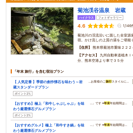
菊池渓谷温泉 岩蔵
ハイクラス
フォトギャラリー
4.6
1,146
菊池川の渓流沿いに面した全室源
宿。かけ流しの上質の湯をご堪能
住所
熊本県菊池市重味２２２
アクセス
九州自動車道植木Ｉ
分、熊本空港より車で３５分
「年末 旅行」を含む宿泊プラン
【 人気定番 】季節の創作懐石を味わう～岩
…お客様のご
旅行
スタイルに…
蔵スタンダードプラン
ポイント2%
【おすすめ】極上「和牛しゃぶしゃぶ」を味
…」です ※
年末
年始期間は…
わう厳選懐石グルメプラン
ポイント2%
【おすすめグルメ】極上「和牛すき鍋」を味
…」です ※
年末
年始期間は…
わう厳選懐石グルメプラン