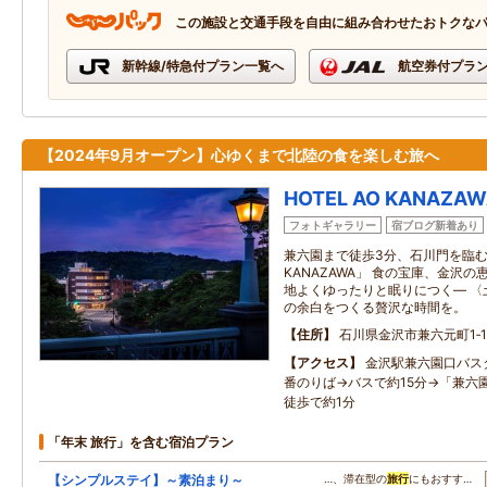
この施設と交通手段を自由に組み合わせたおトクな
新幹線/特急付プラン一覧へ
航空券付プラ
【2024年9月オープン】心ゆくまで北陸の食を楽しむ旅へ
HOTEL AO KANAZA
フォトギャラリー
宿ブログ新着あり
兼六園まで徒歩3分、石川門を臨む全1
KANAZAWA」 食の宝庫、金沢
地よくゆったりと眠りにつく― 〈
の余白をつくる贅沢な時間を。
住所
石川県金沢市兼六元町1‐1
アクセス
金沢駅兼六園口バス
番のりば→バスで約15分→「兼六
徒歩で約1分
「年末 旅行」を含む宿泊プラン
【シンプルステイ】～素泊まり～
…、滞在型の
旅行
にもおすす…