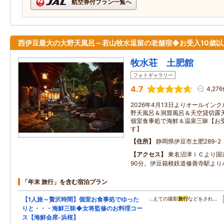
航空券付プラン一覧へ
西伊豆最大の大野天風呂～若山牧水逗留の老舗宿◆お受入10歳以
牧水荘 土肥館
フォトギャラリー
4.7
4,27
2026年4月13日よりオールイン
野天風呂＆洞窟風呂＆天空貸切露天
個室食事処で海鮮＆温泉三昧【お受
す】
住所
静岡県伊豆市土肥289-2
アクセス
東名沼津ＩＣより国道
90分。伊豆箱根鉄道修善寺駅より
「年末 旅行」を含む宿泊プラン
【1人旅～贅沢時間】個室お食事処でゆった
…えての撮影
旅行
などをされ…
りと・・・海鮮三昧◆女将監修のお料理コー
ス【海鮮会席-浜桜】