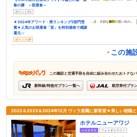
春の膳 ～部屋食～
ポイント2%
★2024年アワード・県ランキング5部門受
…き、大切な
旅行
の思い出の…
賞★人気のお部屋食「笙」を特別価格で感謝
還元♪♪
ポイントUP
この施
この施設と交通手段を自由に組み合わせたおトクな
新幹線/特急付プラン一覧へ
航空券付プラ
2022＆2023＆2024年12月 ヴィラ楽園に新客室★美しい朝陽
ホテルニューアワジ
ハイクラス
フォトギャラリー