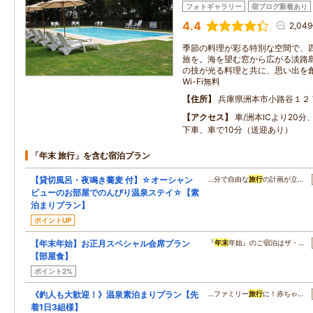
フォトギャラリー
宿ブログ新着あり
4.4
2,04
季節の料理が彩る特別な空間で、
旅を。海を望む窓から広がる淡路
の技が光る料理と共に、思い出を
Wi-Fi無料
住所
兵庫県洲本市小路谷１２
アクセス
車/洲本ICより20分
下車、車で10分（送迎あり）
「年末 旅行」を含む宿泊プラン
【貸切風呂・夜鳴き蕎麦 付】☆オーシャン
…分で自由な
旅行
の計画が立…
ビューのお部屋でのんびり温泉ステイ☆【素
泊まりプラン】
ポイントUP
【年末年始】お正月スペシャル会席プラン
『
年末
年始』のご宿泊はザ・…
【部屋食】
ポイント2%
《釣人も大歓迎！》温泉素泊まりプラン【先
…ファミリー
旅行
に！赤ちゃ…
着1日3組様】