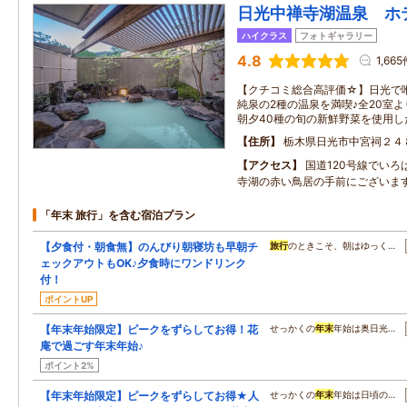
日光中禅寺湖温泉 ホ
ハイクラス
フォトギャラリー
4.8
1,66
【クチコミ総合高評価☆】日光で
純泉の2種の温泉を満喫♪全20室
朝夕40種の旬の新鮮野菜を使用し
住所
栃木県日光市中宮祠２４
アクセス
国道120号線でいろ
寺湖の赤い鳥居の手前にございま
「年末 旅行」を含む宿泊プラン
【夕食付・朝食無】のんびり朝寝坊も早朝チ
旅行
のときこそ、朝はゆっく…
ェックアウトもOK♪夕食時にワンドリンク
付！
ポイントUP
【年末年始限定】ピークをずらしてお得！花
せっかくの
年末
年始は奥日光…
庵で過ごす年末年始♪
ポイント2%
【年末年始限定】ピークをずらしてお得★人
せっかくの
年末
年始は日頃の…