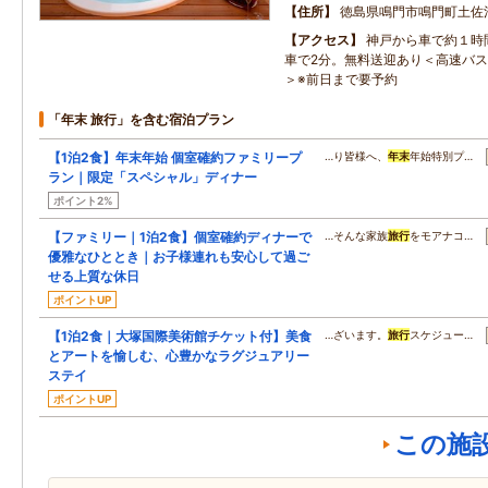
住所
徳島県鳴門市鳴門町土佐泊
アクセス
神戸から車で約１時
車で2分。無料送迎あり＜高速バス
＞※前日まで要予約
「年末 旅行」を含む宿泊プラン
【1泊2食】年末年始 個室確約ファミリープ
…り皆様へ、
年末
年始特別プ…
ラン｜限定「スペシャル」ディナー
ポイント2%
【ファミリー｜1泊2食】個室確約ディナーで
…そんな家族
旅行
をモアナコ…
優雅なひととき｜お子様連れも安心して過ご
せる上質な休日
ポイントUP
【1泊2食｜大塚国際美術館チケット付】美食
…ざいます。
旅行
スケジュー…
とアートを愉しむ、心豊かなラグジュアリー
ステイ
ポイントUP
この施