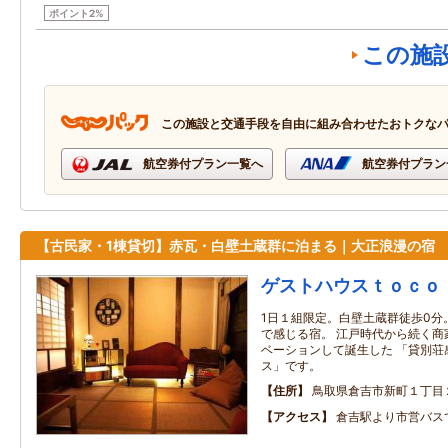
ポイント2%
この施
この施設と交通手段を自由に組み合わせたおトクな
航空券付プラン一覧へ
航空券付プラン
【古民家・1棟貸切】赤瓦・白壁土蔵群に泊まる｜大正浪漫の宿
ゲストハウスｔｏｃｏ
1日１組限定。白壁土蔵群徒歩0分
で感じる宿。 江戸時代から続く商
ベーションして誕生した 「貸別荘
ス」です。
住所
鳥取県倉吉市新町１丁目
アクセス
倉吉駅より市営バス