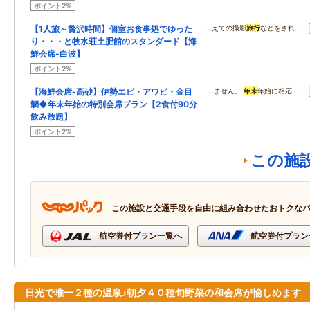
ポイント2%
【1人旅～贅沢時間】個室お食事処でゆった
…えての撮影
旅行
などをされ…
り・・・と牧水荘土肥館のスタンダード【海
鮮会席-白波】
ポイント2%
【海鮮会席-高砂】伊勢エビ・アワビ・金目
…ません。
年末
年始に相応…
鯛◆年末年始の特別会席プラン【2食付90分
飲み放題】
ポイント2%
この施
この施設と交通手段を自由に組み合わせたおトクな
航空券付プラン一覧へ
航空券付プラン
日光で唯一２種の温泉♪朝夕４０種旬野菜の和会席が愉しめます