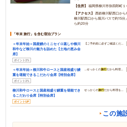
住所
福岡県柳川市弥四郎町１
アクセス
西鉄柳川駅西口から
柳川駅西口から堀川バスで約15分
ら約20分
「年末 旅行」を含む宿泊プラン
＜年末年始＞国産鰻のミニセイロ蒸しや柳川
【ご予約前に必ずご確認くだ…
和牛など柳川の魅力を詰めた【土地の恵み会
席】
ポイント2%
＜年末年始＞柳川和牛ロースと国産相盛り鰻
…せっかくの
旅行
だから料理…
重を堪能できるこだわり会席【特別会席】
ポイント2%
柳川和牛ロースと国産相盛り鰻重を堪能でき
せっかくの
旅行
だから料理を…
るこだわり会席【特別会席】
ポイントUP
この施