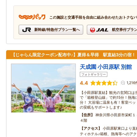
この施設と交通手段を自由に組み合わせたおトクな
新幹線/特急付プラン一覧へ
航空券付プラ
【じゃらん限定クーポン配布中♪】夏得＆早得 駅直結3分の宿！
天成園 小田原駅 別館
フォトギャラリー
4.4
1,216
【小田原駅直結】観光の玄関口は当
で「箱根登山線」で約15分！熱海
分！ 大浴場に温泉も有！客室ベッ
の安眠もサポートします♪
住所
神奈川県小田原市栄町１
４階
アクセス
小田原駅東口より直
ティホテル♪箱根、熱海等へのア