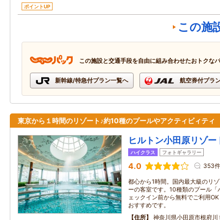
ポイントUP
この施
この施設と交通手段を自由に組み合わせたおトクな
新幹線/特急付プラン一覧へ
航空券付プラ
東京から１時間のリゾート♪約10種のプールやアクティビィティ
ヒルトン小田原リゾー
ハイクラス
フォトギャラリー
4.0
353
都心から1時間。国内最大級のリ
ーの客室です。10種類のプール「
ェックイン前から無料でご利用O
おすすめです。
住所
神奈川県小田原市根府川