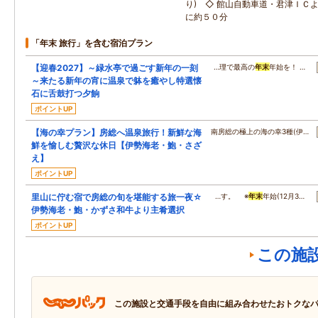
り) ◇ 館山自動車道・君津ＩＣ
に約５０分
「年末 旅行」を含む宿泊プラン
【迎春2027】～緑水亭で過ごす新年の一刻
…理で最高の
年末
年始を！ …
～来たる新年の宵に温泉で躰を癒やし特選懐
石に舌鼓打つ夕餉
ポイントUP
【海の幸プラン】房総へ温泉旅行！新鮮な海
南房総の極上の海の幸3種(伊…
鮮を愉しむ贅沢な休日【伊勢海老・鮑・さざ
え】
ポイントUP
里山に佇む宿で房総の旬を堪能する旅一夜☆
…す。 ※
年末
年始(12月3…
伊勢海老・鮑・かずさ和牛より主肴選択
ポイントUP
この施
この施設と交通手段を自由に組み合わせたおトクな