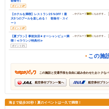
朝食付）
ポイントUP
【ホテルを満喫】レストラン25％OFF！最
…やグループ
旅行
にもおすす…
大5つのプールを楽しめる！ 朝食付・スイ
ート
ポイントUP
【夏プラン】事前決済★オーシャンビュー満
…やグループ
旅行
にもおすす…
喫！≪ラウンジ特典付≫
ポイント2%
この施
この施設と交通手段を自由に組み合わせたおトクな
航空券付プラン一覧へ
航空券付プラン
海まで徒歩30秒！夏のイベントは一久で満喫！