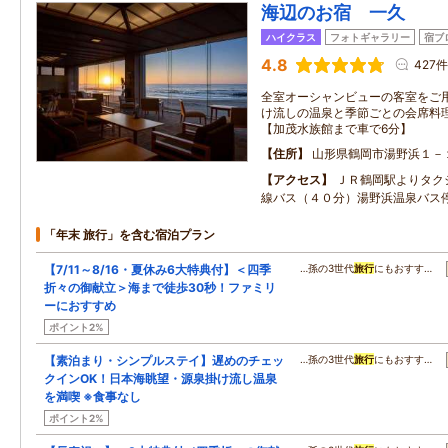
海辺のお宿 一久
ハイクラス
フォトギャラリー
宿ブ
4.8
427件
全室オーシャンビューの客室をご
け流しの温泉と季節ごとの会席料
【加茂水族館まで車で6分】
住所
山形県鶴岡市湯野浜１－
アクセス
ＪＲ鶴岡駅よりタク
線バス（４０分）湯野浜温泉バス
「年末 旅行」を含む宿泊プラン
【7/11～8/16・夏休み6大特典付】＜四季
…孫の3世代
旅行
にもおすす…
折々の御献立＞海まで徒歩30秒！ファミリ
ーにおすすめ
ポイント2%
【素泊まり・シンプルステイ】遅めのチェッ
…孫の3世代
旅行
にもおすす…
クインOK！日本海眺望・源泉掛け流し温泉
を満喫 ※食事なし
ポイント2%