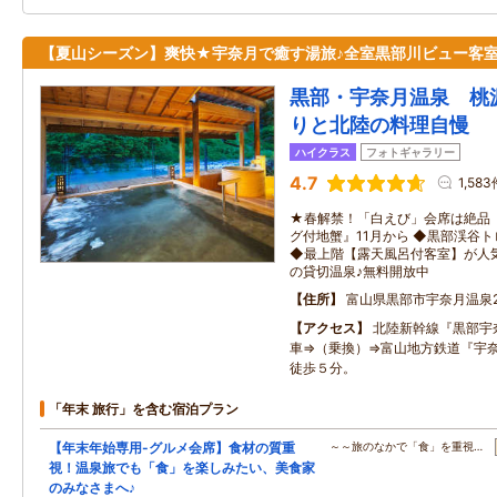
【夏山シーズン】爽快★宇奈月で癒す湯旅♪全室黒部川ビュー客
黒部・宇奈月温泉 桃
りと北陸の料理自慢
ハイクラス
フォトギャラリー
4.7
1,583
★春解禁！「白えび」会席は絶品
グ付地蟹』11月から ◆黒部渓谷
◆最上階【露天風呂付客室】が人気
の貸切温泉♪無料開放中
住所
富山県黒部市宇奈月温泉2
アクセス
北陸新幹線『黒部宇
車⇒（乗換）⇒富山地方鉄道『宇
徒歩５分。
「年末 旅行」を含む宿泊プラン
【年末年始専用-グルメ会席】食材の質重
～～旅のなかで「食」を重視…
視！温泉旅でも「食」を楽しみたい、美食家
のみなさまへ♪