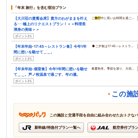
「年末 旅行」を含む宿泊プラン
【大川荘の貴賓会席】貴方のわがままを叶え
ご
旅行
中に長いお時間を過ご…
る･･･極上のリクエストプラン！＜＜料理長
渾身の美味＞＞
ポイント2%
【年末年始-17:45～レストラン食】今年1年
◆ご夕食は17:45～レストラ…
間に想いを馳せて＿＿。
ポイント2%
【年末年始-個室食】今年1年間に想いを馳せ
春夏秋冬。季節を巡り、大切…
て＿＿。芦ノ牧温泉で過ごす、年の瀬。
ポイント2%
この施
この施設と交通手段を自由に組み合わせたおトクな
新幹線/特急付プラン一覧へ
航空券付プラ