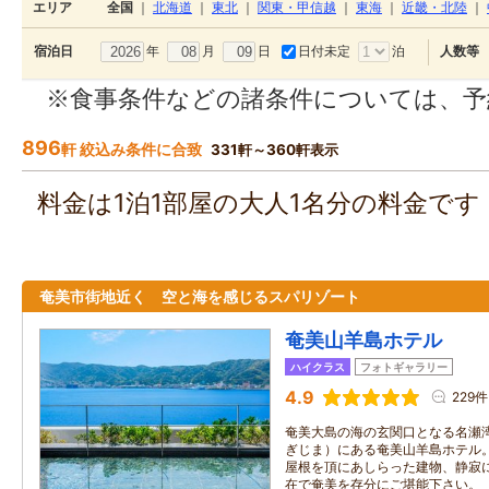
エリア
全国
｜
北海道
｜
東北
｜
関東・甲信越
｜
東海
｜
近畿・北陸
｜
年
月
日
日付未定
泊
宿泊日
人数等
※食事条件などの諸条件については、予
896
軒 絞込み条件に合致
331軒～360軒表示
料金は1泊1部屋の大人1名分の料金で
奄美市街地近く 空と海を感じるスパリゾート
奄美山羊島ホテル
ハイクラス
フォトギャラリー
4.9
229件
奄美大島の海の玄関口となる名瀬
ぎじま）にある奄美山羊島ホテル
屋根を頂にあしらった建物、静寂
在で奄美を存分にご堪能下さい。