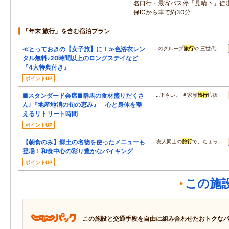
名口行・最寄バス停「見晴下」徒
保ICから車で約30分
「年末 旅行」を含む宿泊プラン
≪とっておきの【女子旅】に！≫色浴衣レン
…のグループ
旅行
や 三世代…
タル無料♪20時間以上のロングステイなど
『4大特典付き』
ポイントUP
■スタンダード会席■群馬の食材盛りだくさ
…下さい。 ＃家族
旅行
応援
ん♪『地産地消の旬の恵み』 心と身体を整
えるリトリート時間
ポイントUP
【朝食のみ】郷土の名物を使ったメニューも
…友人同士の
旅行
で、ちょっ…
登場！和食中心の彩り豊かなバイキング
ポイントUP
この施
この施設と交通手段を自由に組み合わせたおトクな