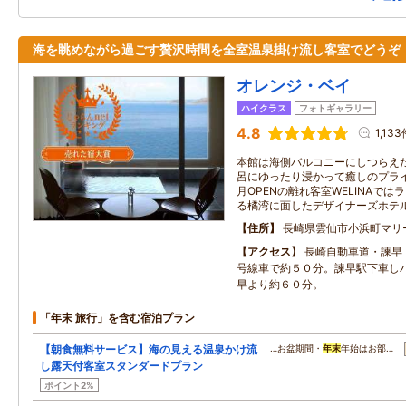
海を眺めながら過ごす贅沢時間を全室温泉掛け流し客室でどうぞ
オレンジ・ベイ
ハイクラス
フォトギャラリー
4.8
1,13
本館は海側バルコニーにしつらえ
呂にゆったり浸かって癒しのプライ
月OPENの離れ客室WELINAで
る橘湾に面したデザイナーズホテ
住所
長崎県雲仙市小浜町マリ
アクセス
長崎自動車道・諫早
号線車で約５０分。諫早駅下車し
早より約６０分。
「年末 旅行」を含む宿泊プラン
【朝食無料サービス】海の見える温泉かけ流
…お盆期間・
年末
年始はお部…
し露天付客室スタンダードプラン
ポイント2%