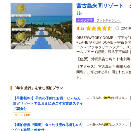
宮古島来間リゾート 
ル
ハイクラス
フォトギャラリー
4.5
204件
OBSERVATORY DOME ～宇宙
PLANETARIUM DOME ～宇
ーム～ プラネタリウムツアー、ス
ームツアーで記憶に残る宇宙体験
住所
沖縄県宮古島市下地来間
アクセス
宮古島から来間大橋
間島」。海と緑と星に囲まれた自
ト。
「年末 旅行」を含む宿泊プラン
【早期割90】早めの予約でお得！じゃらん
…に宮古島ご
旅行
がお決まり…
限定リゾートで気ままに過ごす宮古島ステイ
／朝食付
ポイントUP
【連泊特典で満喫】ゆったり流れる癒しのリ
…や夏休みの
旅行
におススメ…
ゾート時間／朝食付