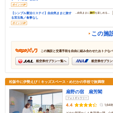
ポイントUP
【シンプル素泊りステイ】自由気ままに旅す
…由気ままに
旅行
を楽しめる…
る宮古島／食事なし
ポイントUP
この施
この施設と交通手段を自由に組み合わせたおトクな
航空券付プラン一覧へ
航空券付プラン
松阪牛に伊勢えび！キッズスペース・めだかの学校で旅満喫
扇野の宿 扇芳閣
フォトギャラリー
4.4
1,64
どのお部屋からも鳥羽湾一望。山