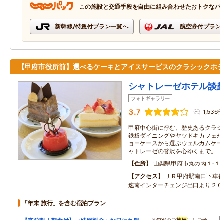
この施設と交通手段を自由に組み合わせたおトクな
新幹線/特急付プラン一覧へ
航空券付プラ
【甲府市役所前】選べるケーキとアイスサービスのクラシックホ
シャトレーゼホテル談
フォトギャラリー
3.7
1,536
甲府中心街に佇む、歴史あるクラ
鉄板ダイニングやヤツドキカフェ
ョーケースから選ぶウェルカムケ
ャトレーゼの贅沢を心ゆくまで。
住所
山梨県甲府市丸の内１‐１
アクセス
ＪＲ甲府駅南口下車
速南インターチェンジ出口より２
「年末 旅行」を含む宿泊プラン
…や突然のご
旅行
に！ ご予…