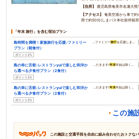
住所
鹿児島県奄美市名瀬大熊
アクセス
奄美空港から車で約
用で約50分(しまバス本社前停留所
「年末 旅行」を含む宿泊プラン
島時間を満喫！家族旅行を応援♪ファミリー
…ファミリー
旅行
を応援しま…
プラン（朝食付）
ポイント2%
島の幸に舌鼓♪レストランyuiで楽しむ和洋か
…だきます(
年末
年始は除く…
ら選べる夕食付プラン（2食付）
ポイント2%
島の幸に舌鼓♪レストランyuiで楽しむ和洋か
…だきます(
年末
年始は除く…
ら選べる夕食付プラン（2食付）
ポイント2%
この施
この施設と交通手段を自由に組み合わせたおトクな