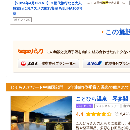
【2024年4月OPEN!!】３世代旅行など大人
…！ ３世代
旅行
や大人数で…
数旅行におススメの離れ客室 WELINA103号
室
ポイント2%
この施
この施設と交通手段を自由に組み合わせたおトクな
航空券付プラン一覧へ
航空券付プラン
じゃらんアワード中四国部門 5年連続1位受賞☆温泉で癒されて
ことひら温泉 琴参閣
ハイクラス
フォトギャラリー
宿ブ
4.4
5,42
こんぴらさんのふもとに位置し、
呂や薬草風呂、多彩なお風呂が楽