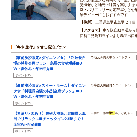
勢海老など地元の味覚を楽しませ
室・バリアフリー対応部屋など心
泉デビューにもおすすめです
住所
三重県鳥羽市鳥羽２丁目
アクセス
東名阪自動車道から
伊勢二見鳥羽ラインより鳥羽出口
「年末 旅行」を含む宿泊プラン
【事前決済限定×ダイニング食】「料理長自
◇地元の海の幸をレストラン…
慢の特別会席プラン」鳥羽の食材堪能■G
W・夏休み・年末年始■
ポイント2%
【事前決済限定×スイートルーム】ダイニン
◇半露天風呂付きスイートル…
グ食「料理長自慢の特別会席プラン」■G
W・夏休み・年末年始■
ポイント2%
【素泊り×訳あり】展望大浴場と庭園露天風
…利用（修学
旅行
等）がある…
呂でリラックス■チェックイン23時まで！
全室Wi-Fi完備■
ポイント2%