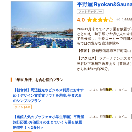
平野屋 Ryokan&Saun
フォトギャラリー
4.0
1,66
26年11月末までイクラ乗せ放題ブ
ととのえ、時手紙で大切な人の未来
で自分探し、手挽コーヒーで時間
らではの豊かな宿泊体験を
住所
愛知県蒲郡市三谷町南山
アクセス
ラグーナテンボスまで
三谷駅下車無料送迎あり（要連絡）
から約16km約20分。
「年末 旅行」を含む宿泊プラン
【朝食付】周辺観光やビジネス利用におすす
…しむ、時間
旅行
。」 タイ…
め！デザイン賞受賞サウナを満喫♪朝食のみ
のシンプルプラン
ポイントUP
【当館人気のブッフェ★小学生半額】平野屋
…しむ、時間
旅行
。」 タイ…
旅行応援♪お値段そのままでいくら乗せ放題
開催中！＜2食付＞