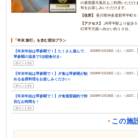
の展望露天風呂もご利用いただけます
旬をお楽しみいただけます。
住所
香川県仲多度郡琴平町６
アクセス
JR琴平駅より徒歩
IC琴平方面へ向かい約１０分。
「年末 旅行」を含む宿泊プラン
【年末年始は琴参閣で！】たくさん遊んで、
2026年12月26日（土）～2027…
琴参閣の温泉で1泊朝食付き♪
ポイント2%
【年末年始は琴参閣で！】夕食は琴参閣が勧
2026年12月26日（土）～2027…
める会席料理をお楽しみください♪
ポイント2%
【年末年始は琴参閣で！】夕食個室確約で特
2026年12月26日（土）～2027…
別なお時間を！
ポイント2%
この施