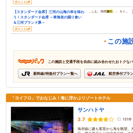
ポイントUP
【スタンダード会席】三河の山海の幸を味わ
…しむ、時間
旅行
。」 タイ…
う！スタンダード会席 ～車海老の踊り食い
＆三河ブランド豚～
ポイントUP
この施
この施設と交通手段を自由に組み合わせたおトクな
新幹線/特急付プラン一覧へ
航空券付プラ
「ヨイフロ」でおなじみ！海に浮かぶリゾートホテル
サンハトヤ
3.7
151件
海岸線に建ち客室から海を眺望。