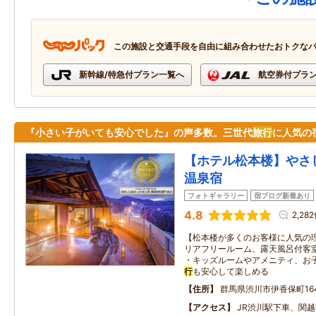
この施設と交通手段を自由に組み合わせたおトクな
新幹線/特急付プラン一覧へ
航空券付プラ
『小さい子がいても安心でした』の声多数。三世代
旅行
に人気の
【ホテル松本楼】やさ
温泉宿
フォトギャラリー
宿ブログ新着あり
4.8
2,28
【松本楼が多くのお客様に人気の理
リアフリールーム、露天風呂付客
・キッズルームやアメニティ、お
行
も安心して楽しめる
住所
群馬県渋川市伊香保町16
アクセス
JR渋川駅下車、関