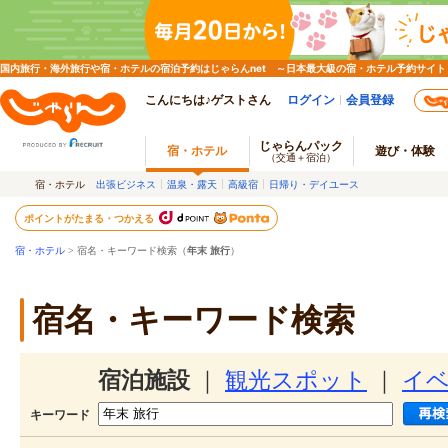
国内旅行・海外旅行や宿・ホテルの宿泊予約はじゃらんnet ～日本最大級の宿・ホテル予約サイト
こんにちは♪ゲストさん
ログイン
会員登録
じゃらんパック
宿・ホテル
遊び・体験
（交通＋宿泊）
宿・ホテル
出張ビジネス
温泉・露天
高級宿
日帰り・デイユース
ポイントがたまる・つかえる
宿・ホテル
> 宿名・キーワード検索（
年末 旅行
）
宿名・キーワード検索
宿泊施設
｜
観光スポット
｜
イ
キーワード