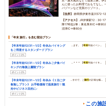
呂・露天風呂などで温泉三昧。伊
んに使ったお料理でおもてなし。
パゾーンなど充実のリゾート。
住所
静岡県伊東市湯川572-12
アクセス
JR伊東駅12：30-1
降17時迄)/車：東名厚木IC→車90
沼津IC→車60分
「年末 旅行」を含む宿泊プラン
【年末年始12/31～1/2】冬休みバイキング
…ます。 【
年末
年始イベン…
をご用意するスタンダードプラン
ポイント2%
【年末年始12/31～1/2】冬休みご夕食バイ
…＊＊＊ 【
年末
年始バイキ…
キングの海側上層階プラン
ポイント2%
【年末年始12/31～1/2】冬休み《１泊ご夕
…すので、ご
旅行
の計画を幅…
食無しプラン》 お手軽価格で温泉旅行！観
光やビジネス目的に♪
ポイント2%
この施