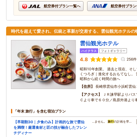
航空券付プラン一覧へ
航空券付プラン
時代を超えて愛され、伝統と革新が交差する、雲仙観光ホテルの
雲仙観光ホテル
ハイクラス
フォトギャラリー
4.8
256件
昭和10年創業。 過去と現在、そ
くつろぎ｜進化するおもてなし。 
昭和から続く時間の旅へ
住所
長崎県雲仙市小浜町雲仙
アクセス
ＪＲ諫早駅よりバス
Ｃより車で６０分／島原外港より
「年末 旅行」を含む宿泊プラン
【早期割30｜夕食のみ】計画的な旅で雲仙
…ません。
旅行
の計画を早…
を満喫！厳選食材と匠の技が融合したフレン
チディナー