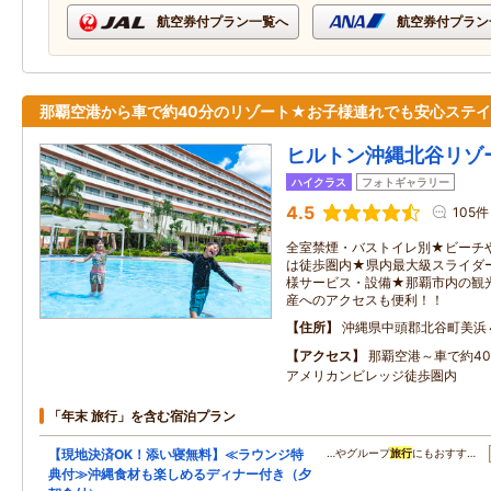
航空券付プラン一覧へ
航空券付プラン
那覇空港から車で約40分のリゾート★お子様連れでも安心ステ
ヒルトン沖縄北谷リゾ
ハイクラス
フォトギャラリー
4.5
105件
全室禁煙・バストイレ別★ビーチ
は徒歩圏内★県内最大級スライダ
様サービス・設備★那覇市内の観
産へのアクセスも便利！！
住所
沖縄県中頭郡北谷町美浜
アクセス
那覇空港～車で約4
アメリカンビレッジ徒歩圏内
「年末 旅行」を含む宿泊プラン
【現地決済OK！添い寝無料】≪ラウンジ特
…やグループ
旅行
にもおすす…
典付≫沖縄食材も楽しめるディナー付き（夕