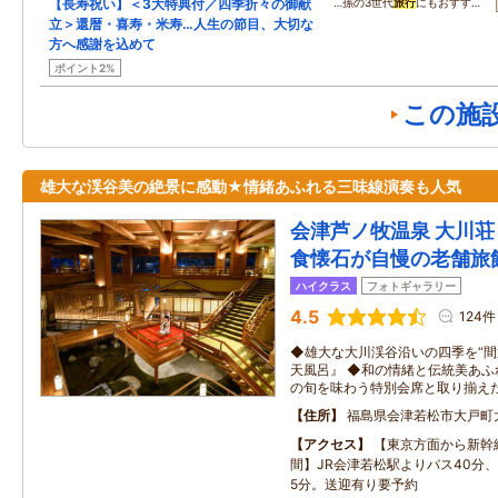
【長寿祝い】＜3大特典付／四季折々の御献
…孫の3世代
旅行
にもおすす…
立＞還暦・喜寿・米寿…人生の節目、大切な
方へ感謝を込めて
ポイント2%
この施
雄大な渓谷美の絶景に感動★情緒あふれる三味線演奏も人気
会津芦ノ牧温泉 大川荘
食懐石が自慢の老舗旅
ハイクラス
フォトギャラリー
4.5
124件
◆雄大な大川渓谷沿いの四季を“間
天風呂』 ◆和の情緒と伝統美あふ
の旬を味わう特別会席と取り揃え
住所
福島県会津若松市大戸町
アクセス
【東京方面から新幹
間】JR会津若松駅よりバス40分
5分。送迎有り要予約