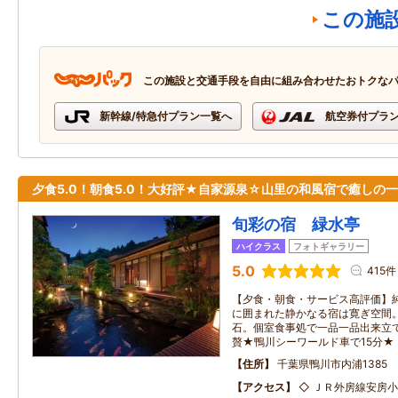
この施
この施設と交通手段を自由に組み合わせたおトクな
新幹線/特急付プラン一覧へ
航空券付プラ
夕食5.0！朝食5.0！大好評★自家源泉☆山里の和風宿で癒しの
旬彩の宿 緑水亭
ハイクラス
フォトギャラリー
5.0
415件
【夕食・朝食・サービス高評価】
に囲まれた静かなる宿は寛ぎ空間
石。個室食事処で一品一品出来立
贅★鴨川シーワールド車で15分★
住所
千葉県鴨川市内浦1385
アクセス
◇ ＪＲ外房線安房小