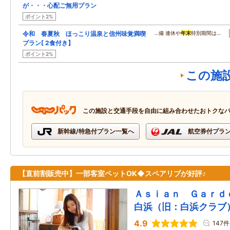
が・・・心配ご無用プラン
ポイント2%
令和 春夏秋 ほっこり温泉と信州味覚満喫
…備 連休や
年末
特別期間は…
プラン[ 2食付き】
ポイント2%
この施
この施設と交通手段を自由に組み合わせたおトクな
新幹線/特急付プラン一覧へ
航空券付プラ
【直前割販売中】一部客室ペットOK◆スペアリブが好評♪
Ａｓｉａｎ Ｇａｒｄ
白浜（旧：白浜クラブ
4.9
147件