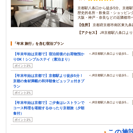
京都駅八条口から徒歩5分。京都
歴史的名所・飲食店・ショッピン
大阪・神戸・奈良などの近隣都市
住所
京都府京都市南区東九条
アクセス
JR京都駅八条口より
「年末 旅行」を含む宿泊プラン
【年末年始は京都で】宿泊前後のお荷物預か
＜JR京都駅八条口より徒歩5…
りOK！シンプルステイ（素泊まり）
ポイント2%
【年末年始は京都で】京都駅より徒歩5分！
＜JR京都駅八条口より徒歩5…
京都の食材満載の和洋朝食ビュッフェ付きプ
ラン
ポイント2%
【年末年始は京都で】ご夕食はレストランで
＜JR京都駅八条口より徒歩5…
コース料理を堪能するゆったり京都旅（夕朝
食付）
ポイント2%
この施