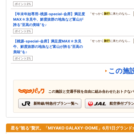
ポイント2%
【年末年始専用-桃源-special-会席】満足度
「せっかく
旅行
に来たのなら…
MAX☆氷見牛、鮮度抜群の地魚など富山が
誇る“至高の美味”を♪
ポイント2%
【桃源-special-会席】満足度MAX☆氷見
「せっかく
旅行
に来たのなら…
牛、鮮度抜群の地魚など富山が誇る“至高の
美味”を♪
ポイント2%
この施
この施設と交通手段を自由に組み合わせたおトクな
新幹線/特急付プラン一覧へ
航空券付プラ
星を“観る”贅沢。「MIYAKO GALAXY-DOME」6月1日グラン