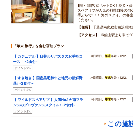
1階・2階客室ペットOK！愛犬・
スペアリブが人気の料理自慢の宿◇
手ぶらでOK！ 海外スタイルの客
ください。
住所
千葉県南房総市白浜町滝
アクセス
JR館山駅より車で2
「年末 旅行」を含む宿泊プラン
【 カジュアル 】日替わりパスタのお手軽コ
…※日曜日、
年末
年始（12/2…
ース！ -2食付-
ポイント2%
【 すき焼き 】国産黒毛和牛と地元の新鮮野
…※日曜日、
年末
年始（12/2…
菜♪ -2食付－
ポイント2%
【 ワイルドスペアリブ 】人気No.1★南フラ
…※日曜日、
年末
年始（12/2…
ンスのプロヴァンススタイル♪ -2食付-
ポイント2%
この施