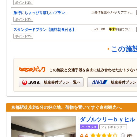
ポイント2%
旅行にちょっぴり嬉しいプラン
大分情報誌やＡ4クリアファ…
ポイント2%
スタンダードプラン【無料朝食付き】
…～9：00
年末
年始につい…
ポイント2%
この施
この施設と交通手段を自由に組み合わせたおトクな
航空券付プラン一覧へ
航空券付プラン
京都駅徒歩約5分の好立地。荷物を置いてすぐ京都観光へ。
ダブルツリーｂｙヒル
ハイクラス
フォトギャラリー
4.4
9件