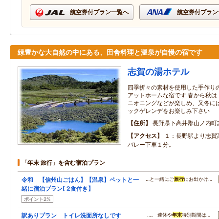
航空券付プラン一覧へ
航空券付プラン
緑豊かな大自然の中にある、田舎料理と温泉が自慢の宿です
志賀の湯ホテル
四季折々の素材を使用した手作り
アットホームな宿です 春から秋は
ニオニングなどが楽しめ、又冬には
ックゲレンデをお楽しみ下さい
住所
長野県下高井郡山ノ内町
アクセス
１：長野駅より志賀
バレー下車１分。
「年末 旅行」を含む宿泊プラン
令和 【信州山ごはん】【温泉】ペットと一
…と一緒にご
旅行
にお出かけ…
緒に宿泊プラン[ 2食付き】
ポイント2%
訳ありプラン トイレ洗面所なしです
…。 連休や
年末
特別期間は…