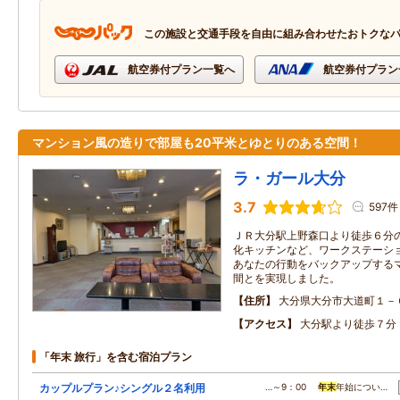
この施設と交通手段を自由に組み合わせたおトクな
航空券付プラン一覧へ
航空券付プラン
マンション風の造りで部屋も20平米とゆとりのある空間！
ラ・ガール大分
3.7
597件
ＪＲ大分駅上野森口より徒歩６分の
化キッチンなど、ワークステーシ
あなたの行動をバックアップする
間とを実現しました。
住所
大分県大分市大道町１－
アクセス
大分駅より徒歩７分
「年末 旅行」を含む宿泊プラン
カップルプラン♪シングル２名利用
…～9：00
年末
年始につい…