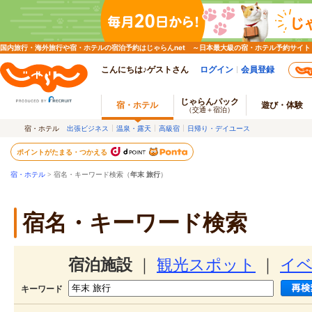
国内旅行・海外旅行や宿・ホテルの宿泊予約はじゃらんnet ～日本最大級の宿・ホテル予約サイト
こんにちは♪ゲストさん
ログイン
会員登録
じゃらんパック
宿・ホテル
遊び・体験
（交通＋宿泊）
宿・ホテル
出張ビジネス
温泉・露天
高級宿
日帰り・デイユース
ポイントがたまる・つかえる
宿・ホテル
> 宿名・キーワード検索（
年末 旅行
）
宿名・キーワード検索
宿泊施設
｜
観光スポット
｜
イ
キーワード