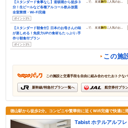
【スタンダード食事なし】道頓堀から徒歩３
…で、 友達
旅行
に人気のお…
分！生ビールなど各種アルコール飲み放題
全室禁煙・Wi-Fi完備
ポイント2%
【スタンダード朝食付】日本のお母さんの味
…で、 友達
旅行
に人気のお…
が楽しめる！免疫力UPの食材もたっぷり♪手
作り朝食付プラン
ポイント2%
この施
この施設と交通手段を自由に組み合わせたおトクな
新幹線/特急付プラン一覧へ
航空券付プラ
徳山駅から徒歩2分。コンビニや繁華街に近くWifi完備で快適に
Tabist ホテルアルフ