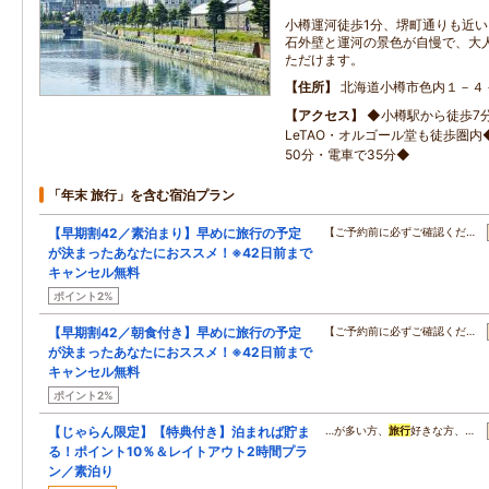
小樽運河徒歩1分、堺町通りも近
石外壁と運河の景色が自慢で、大
ただけます。
住所
北海道小樽市色内１－４
アクセス
◆小樽駅から徒歩7
LeTAO・オルゴール堂も徒歩圏
50分・電車で35分◆
「年末 旅行」を含む宿泊プラン
【早期割42／素泊まり】早めに旅行の予定
【ご予約前に必ずご確認くだ…
が決まったあなたにおススメ！※42日前まで
キャンセル無料
ポイント2%
【早期割42／朝食付き】早めに旅行の予定
【ご予約前に必ずご確認くだ…
が決まったあなたにおススメ！※42日前まで
キャンセル無料
ポイント2%
【じゃらん限定】【特典付き】泊まれば貯ま
…が多い方、
旅行
好きな方、…
る！ポイント10％＆レイトアウト2時間プラ
ン／素泊り