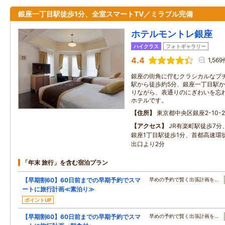
銀座一丁目駅徒歩1分、全室スマートTV／ミラブル完備
ホテルモントレ銀座
ハイクラス
フォトギャラリー
4.4
1,56
銀座の街角に佇むクラシカルなプ
駅から徒歩約5分、銀座一丁目駅か
りながら、表通りのにぎわいを忘
ホテルです。
住所
東京都中央区銀座2-10-2
アクセス
JR有楽町駅徒歩7
銀座1丁目駅徒歩1分、首都高速環
出口より2分
「年末 旅行」を含む宿泊プラン
【早期割60】60日前までの早期予約でスマ
早めの予約で賢く出張計画を…
ートに旅行計画≪素泊り≫
ポイントUP
【早期割60】60日前までの早期予約でスマ
早めの予約で賢く出張計画を…