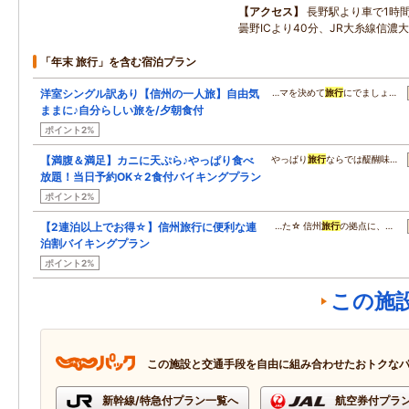
アクセス
長野駅より車で1時
曇野ICより40分、JR大糸線信濃
「年末 旅行」を含む宿泊プラン
洋室シングル訳あり【信州の一人旅】自由気
…マを決めて
旅行
にでましょ…
ままに♪自分らしい旅を/夕朝食付
ポイント2%
【満腹＆満足】カニに天ぷら♪やっぱり食べ
やっぱり
旅行
ならでは醍醐味…
放題！当日予約OK☆2食付バイキングプラン
ポイント2%
【2連泊以上でお得☆】信州旅行に便利な連
…た☆ 信州
旅行
の拠点に、…
泊割バイキングプラン
ポイント2%
この施
この施設と交通手段を自由に組み合わせたおトクな
新幹線/特急付プラン一覧へ
航空券付プラ