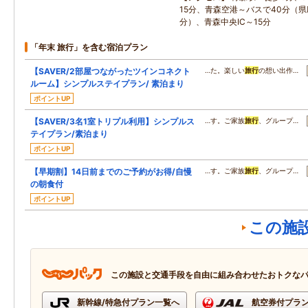
15分、青森空港～バスで40分（県
分）、青森中央IC～15分
「年末 旅行」を含む宿泊プラン
【SAVER/2部屋つながったツインコネクト
…た。楽しい
旅行
の想い出作…
ルーム】シンプルステイプラン/ 素泊まり
ポイントUP
【SAVER/3名1室トリプル利用】シンプルス
…す。ご家族
旅行
、グループ…
テイプラン/素泊まり
ポイントUP
【早期割】14日前までのご予約がお得/自慢
…す。ご家族
旅行
、グループ…
の朝食付
ポイントUP
この施
この施設と交通手段を自由に組み合わせたおトクな
新幹線/特急付プラン一覧へ
航空券付プラ