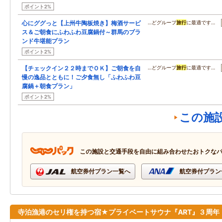
ポイント2%
心にググっと【上州牛陶板焼き】梅酒サービ
…どグループ
旅行
に最適です…
ス＆ご朝食にふわふわ豆腐鍋付～群馬のブラ
ンド牛堪能プラン
ポイント2%
【チェックイン２２時までＯＫ】ご朝食を自
…どグループ
旅行
に最適です…
慢の逸品とともに！ご夕食無し「ふわふわ豆
腐鍋＋朝食プラン」
ポイント2%
この施
この施設と交通手段を自由に組み合わせたおトクな
航空券付プラン一覧へ
航空券付プラン
寺泊漁港のセリ権を持つ宿★プライベートサウナ『ART』３周年