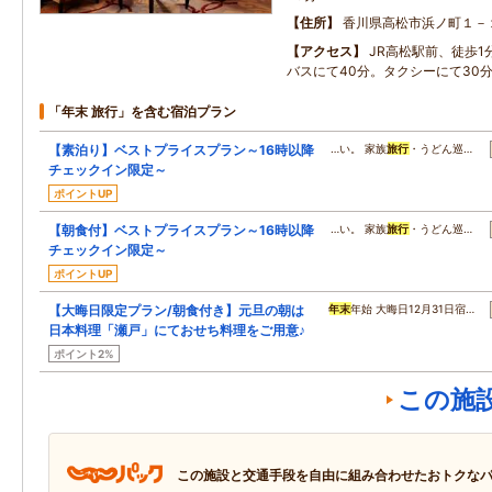
住所
香川県高松市浜ノ町１－
アクセス
JR高松駅前、徒歩1
バスにて40分。タクシーにて30
「年末 旅行」を含む宿泊プラン
【素泊り】ベストプライスプラン～16時以降
…い。 家族
旅行
・うどん巡…
チェックイン限定～
ポイントUP
【朝食付】ベストプライスプラン～16時以降
…い。 家族
旅行
・うどん巡…
チェックイン限定～
ポイントUP
【大晦日限定プラン/朝食付き】元旦の朝は
年末
年始 大晦日12月31日宿…
日本料理「瀬戸」にておせち料理をご用意♪
ポイント2%
この施
この施設と交通手段を自由に組み合わせたおトクな