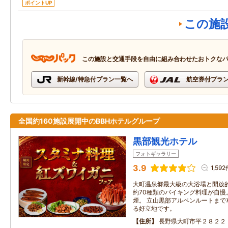
ポイントUP
この施
この施設と交通手段を自由に組み合わせたおトクな
新幹線/特急付プラン一覧へ
航空券付プラ
全国約160施設展開中のBBHホテルグループ
黒部観光ホテル
フォトギャラリー
3.9
1,59
大町温泉郷最大級の大浴場と開放
約70種類のバイキング料理が自慢。
煙。 立山黒部アルペンルートまで
る好立地です。
住所
長野県大町市平２８２２