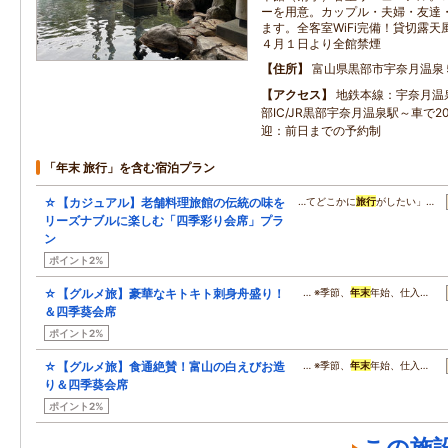
ーを用意。カップル・夫婦・友達
ます。全客室WiFi完備！貸切露天
４月１日より全館禁煙
住所
富山県黒部市宇奈月温泉
アクセス
地鉄本線：宇奈月温
部IC/JR黒部宇奈月温泉駅～車で2
迎：前日までの予約制
「年末 旅行」を含む宿泊プラン
☆【カジュアル】老舗料理旅館の伝統の味を
…てどこかに
旅行
がしたい」…
リーズナブルに楽しむ「四季彩り会席」プラ
ン
ポイント2%
☆【グルメ旅】豪華なキトキト刺身舟盛り！
… ※季節、
年末
年始、仕入…
＆四季葵会席
ポイント2%
☆【グルメ旅】食通絶賛！富山の白えびお造
… ※季節、
年末
年始、仕入…
り＆四季葵会席
ポイント2%