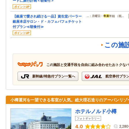
ートに旅行計画＜朝食付＞
ポイントUP
【銀座で愛され続ける一品】資生堂パーラー
…：月曜日・
年末
年始 （祝…
銀座本店サロン・ド・カフェパフェチケット
付プラン≪朝食付≫
ポイントUP
この施
この施設と交通手段を自由に組み合わせたおトクな
新幹線/特急付プラン一覧へ
航空券付プラ
小樽運河を一望できる客室が人気。総大理石造りのアーバンリゾ
ホテルノルド小樽
フォトギャラリー
4.0
2,28