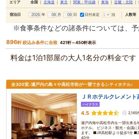
エリア
全国
｜
北海道
｜
東北
｜
関東・甲信越
｜
東海
｜
近畿・北陸
｜
年
月
日
日付未定
泊
宿泊日
人数等
※食事条件などの諸条件については、予
896
軒 絞込み条件に合致
421軒～450軒表示
料金は1泊1部屋の大人1名分の料金で
全300室♪瀬戸内の島々や高松市街が一望できるシティホテル♪
ＪＲホテルクレメント
ハイクラス
4.5
2,165
瀬戸内海や高松市内を一望出来る地
ホテル。 ビジネス・観光・会議に
ます。 ■JR高松駅より徒歩1分 ■高
40分