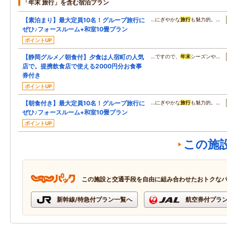
「年末 旅行」を含む宿泊プラン
【素泊まり】最大定員10名！グループ旅行に
…にぎやかな
旅行
も魅力的。…
ぜひ♪フォースルーム+和室10畳プラン
ポイントUP
【静岡グルメ／朝食付】夕食は人宿町の人気
…ですので、
年末
シーズンや…
店で。提携飲食店で使える2000円分お食事
券付き
ポイントUP
【朝食付き】最大定員10名！グループ旅行に
…にぎやかな
旅行
も魅力的。…
ぜひ♪フォースルーム+和室10畳プラン
ポイントUP
この施
この施設と交通手段を自由に組み合わせたおトクな
新幹線/特急付プラン一覧へ
航空券付プラ