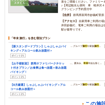
泉をご堪能ください。ファミリー
♪【周辺観光も便利 車 軽井沢
グランピング予約受付中
住所
群馬県富岡市妙義町菅原
アクセス
自家用車ご利用の場
井田妙義IC、電車ご利用の場合は
駅が最寄りです。
「年末 旅行」を含む宿泊プラン
【新スタンダードプラン】しゃぶしゃぶバイ
… グループ
旅行
や家族
旅行
…
キング＜アルコール飲み放題付＞
ポイント2%
【お子様歓迎】 群馬サファリパークチケッ
…、夏休み、
年末
年始を除く…
ト付きプラン／お食事は食べ放題＋飲み放題
バイキング！
ポイント2%
【8月厳選】しゃぶしゃぶバイキング＜アル
… グループ
旅行
や家族
旅行
…
コール飲み放題付＞
ポイント2%
この施