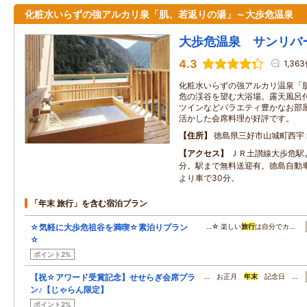
化粧水いらずの強アルカリ泉「肌、若返りの湯」～大歩危温泉
大歩危温泉 サンリバ
4.3
1,36
化粧水いらずの強アルカリ温泉「
危の渓谷を望む大浴場。露天風呂
ツインなどバラエティ豊かなお部
活かした会席料理が好評です。
住所
徳島県三好市山城町西宇
アクセス
ＪＲ土讃線大歩危駅
分。駅まで無料送迎有。徳島自動
より車で30分。
「年末 旅行」を含む宿泊プラン
☆気軽に大歩危祖谷を満喫☆素泊りプラン
…☆ 楽しい
旅行
は自分でカ…
☆
ポイント2%
【祝☆アワード受賞記念】せせらぎ会席プラ
… お正月
年末
記念日 …
ン♪【じゃらん限定】
ポイント2%