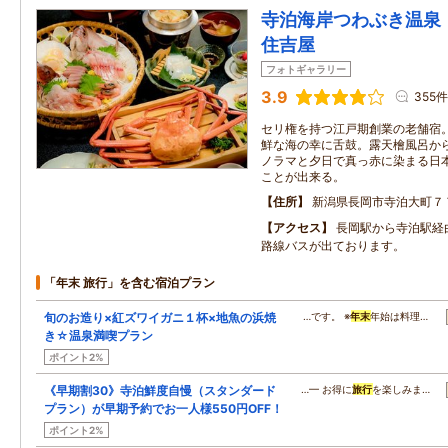
寺泊海岸つわぶき温
住吉屋
フォトギャラリー
3.9
355件
セリ権を持つ江戸期創業の老舗宿
鮮な海の幸に舌鼓。露天檜風呂か
ノラマと夕日で真っ赤に染まる日
ことが出来る。
住所
新潟県長岡市寺泊大町７
アクセス
長岡駅から寺泊駅経
路線バスが出ております。
「年末 旅行」を含む宿泊プラン
旬のお造り×紅ズワイガニ１杯×地魚の浜焼
…です。 ※
年末
年始は料理…
き☆温泉満喫プラン
ポイント2%
《早期割30》寺泊鮮度自慢（スタンダード
…━ お得に
旅行
を楽しみま…
プラン）が早期予約でお一人様550円OFF！
ポイント2%