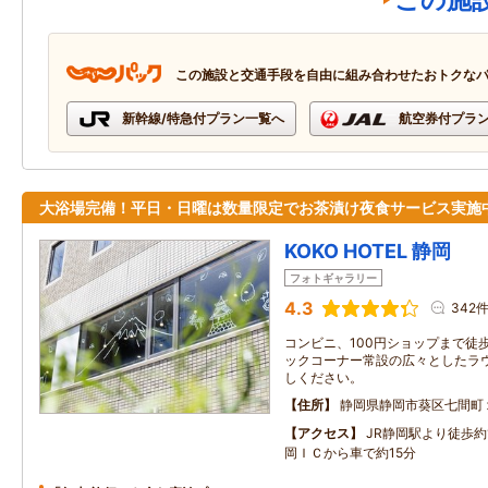
この施
この施設と交通手段を自由に組み合わせたおトクな
新幹線/特急付プラン一覧へ
航空券付プラ
大浴場完備！平日・日曜は数量限定でお茶漬け夜食サービス実施
KOKO HOTEL 静岡
フォトギャラリー
4.3
342
コンビニ、100円ショップまで徒
ックコーナー常設の広々としたラ
しください。
住所
静岡県静岡市葵区七間町
アクセス
JR静岡駅より徒歩約
岡ＩＣから車で約15分