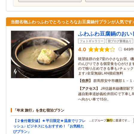
当館名物ふわっふわでとろっとろなお豆腐鍋付プランが人気です
ふわふわ豆腐鍋のおい
フォトギャラリー
宿ブログ新着あり
4.0
649件
眺望抜群の全7室の小さなお宿。磯
のんびりできる個室食を心がけま
ので独り占めできる事も♪チェッ
ます♪全室無線LAN接続無料
住所
群馬県安中市磯部１－１
アクセス
JR信越本線磯部駅
越自動車道妙義松井田ICで下車しR
へ向かい車で15分。
「年末 旅行」を含む宿泊プラン
【２食付最安値】★平日限定★温泉でリフレ
…どグループ
旅行
に最適です…
ッシュ♪ ビジネスにもおすすめ！「お気軽た
びプラン」