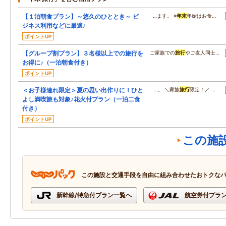
【１泊朝食プラン】～悠久のひととき～ ビ
…ます。 ※
年末
年始はお食…
ジネス利用などに最適♪
ポイントUP
【グループ割プラン】３名様以上での旅行を
ご家族での
旅行
やご友人同士…
お得に♪（一泊朝食付き）
ポイントUP
＜お子様連れ限定＞夏の思い出作りに！ひと
…。 ＼家族
旅行
限定！／ …
よし満喫旅も対象♪花火付プラン（一泊二食
付き）
ポイントUP
この施
この施設と交通手段を自由に組み合わせたおトクな
新幹線/特急付プラン一覧へ
航空券付プラ