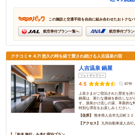
この施設と交通手段を自由に組み合わせたおトクな
航空券付プラン一覧へ
航空券付プラン
クチコミ★ 4.7! 悠久の時を経て愛され続ける人吉温泉の宿
人吉温泉 鍋屋
フォトギャラリー
4.5
67件
上皇さまがご宿泊された歴史を誇
鍋屋は、新たな価値を創出しなが
す。源泉かけ流しの湯、革新的な
特別な滞在をお楽しみください。
住所
熊本県人吉市九日町２２
アクセス
九州自動車道人吉IC
「年末 旅行」を含む宿泊プラン