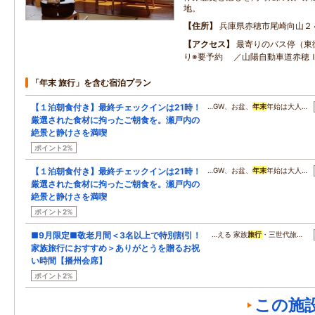
地。
住所
兵庫県赤穂市尾崎向山２
アクセス
最寄りのバス停（東
り※要予約 ／山陽自動車道赤穂Ｉ
「年末 旅行」を含む宿泊プラン
【１泊朝食付き】最終チェックインは21時！
…GW、お盆、
年末
年始は大人…
厳選された食材に拘ったご朝食を。瀬戸内の
絶景と静けさを満喫
ポイント2%
【１泊朝食付き】最終チェックインは21時！
…GW、お盆、
年末
年始は大人…
厳選された食材に拘ったご朝食を。瀬戸内の
絶景と静けさを満喫
ポイント2%
■9月限定■敬老月間＜3名以上で特別割引！
…える 家族
旅行
・三世代旅…
家族旅行におすすめ＞ありがとうを贈るお祝
い時間【播州会席】
ポイント2%
この施