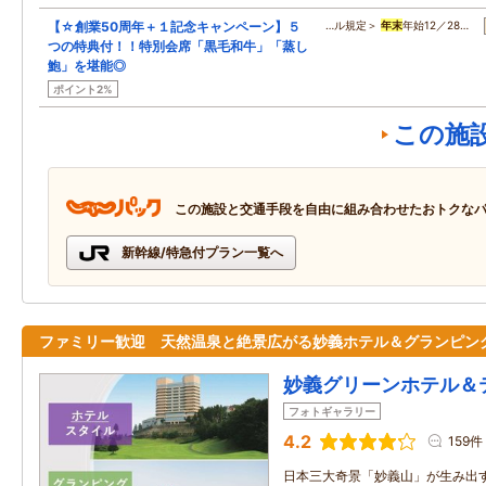
【☆創業50周年＋１記念キャンペーン】５
…ル規定＞
年末
年始12／28…
つの特典付！！特別会席「黒毛和牛」「蒸し
鮑」を堪能◎
ポイント2%
この施
この施設と交通手段を自由に組み合わせたおトクな
新幹線/特急付プラン一覧へ
ファミリー歓迎 天然温泉と絶景広がる妙義ホテル＆グランピン
妙義グリーンホテル＆
フォトギャラリー
4.2
159件
日本三大奇景「妙義山」が生み出