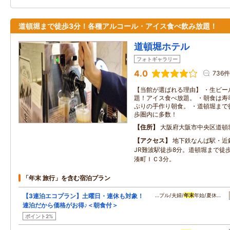
道頓堀まで徒歩3分！各種アルコール・アイス食べ飲み放題！
道頓堀ホテル
フォトギャラリー
4.0
736件
【当館が選ばれる理由】 ・生ビー
題！アイス食べ放題。 ・朝食は寿
ぷりの手作り朝食。 ・道頓堀まで
歩圏内に多数！
住所
大阪府大阪市中央区道頓堀
アクセス
地下鉄なんば駅・近
JR難波駅徒歩8分。道頓堀まで徒
湊町ＩＣ3分。
「年末 旅行」を含む宿泊プラン
【3連泊エコプラン】土曜日・連休も対象！
…プル/夫婦/
年末
年始/夏休…
連泊だから価格がお得♪＜朝食付＞
ポイント2%