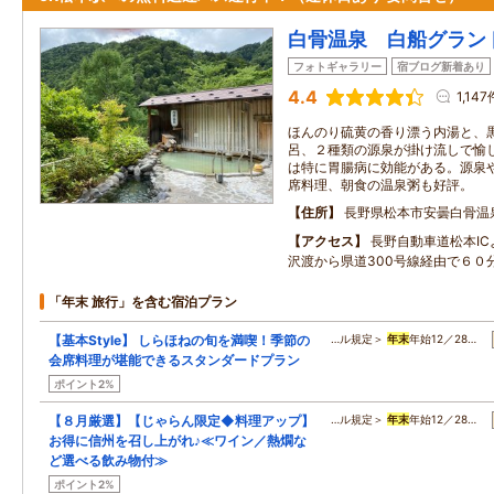
白骨温泉 白船グラン
フォトギャラリー
宿ブログ新着あり
4.4
1,147
ほんのり硫黄の香り漂う内湯と、
呂、２種類の源泉が掛け流しで愉
は特に胃腸病に効能がある。源泉
席料理、朝食の温泉粥も好評。
住所
長野県松本市安曇白骨温
アクセス
長野自動車道松本IC
沢渡から県道300号線経由で６０
「年末 旅行」を含む宿泊プラン
【基本Style】 しらほねの旬を満喫！季節の
…ル規定＞
年末
年始12／28…
会席料理が堪能できるスタンダードプラン
ポイント2%
【８月厳選】【じゃらん限定◆料理アップ】
…ル規定＞
年末
年始12／28…
お得に信州を召し上がれ♪≪ワイン／熱燗な
ど選べる飲み物付≫
ポイント2%