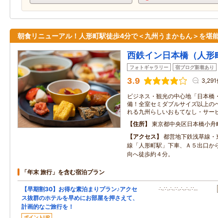
朝食リニューアル！人形町駅徒歩4分で＜九州うまかもん＞を堪能
西鉄イン日本橋（人形
フォトギャラリー
宿ブログ新着あり
3.9
3,29
ビジネス・観光の中心地「日本橋
備！全室セミダブルサイズ以上の
れる九州らしいおもてなし・サー
住所
東京都中央区日本橋小舟
アクセス
都営地下鉄浅草線・
線「人形町駅」下車、Ａ５出口か
向へ徒歩約４分。
「年末 旅行」を含む宿泊プラン
【早期割30】お得な素泊まりプラン♪アクセ
∴‥∵‥∴‥∵‥∴‥∴‥∵…
ス抜群のホテルを早めにお部屋を押さえて、
計画的なご旅行を！
ポイントUP