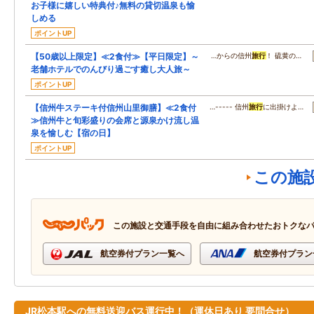
お子様に嬉しい特典付♪無料の貸切温泉も愉
しめる
ポイントUP
【50歳以上限定】≪2食付≫【平日限定】～
…からの信州
旅行
！ 硫黄の…
老舗ホテルでのんびり過ごす癒し大人旅～
ポイントUP
【信州牛ステーキ付信州山里御膳】≪2食付
…----- 信州
旅行
に出掛けよ…
≫信州牛と旬彩盛りの会席と源泉かけ流し温
泉を愉しむ【宿の日】
ポイントUP
この施
この施設と交通手段を自由に組み合わせたおトクな
航空券付プラン一覧へ
航空券付プラン
JR松本駅への無料送迎バス運行中！（運休日あり 要問合せ）