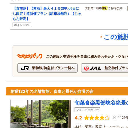
【直前割】【素泊】最大４１％OFF♪お日に
大歩危・祖谷
旅行
にお得なお…
ち限定！超特価プラン（駐車場無料）【じゃ
らん限定】
ポイント2%
この施
この施設と交通手段を自由に組み合わせたおトクな
新幹線/特急付プラン一覧へ
航空券付プラ
創業122年の老舗旅館。食事と景色が自慢の宿
旬菜食楽黒部峡谷絶景
フォトギャラリー
4.2
1,121
本館（菊亭）客室リニューアル。