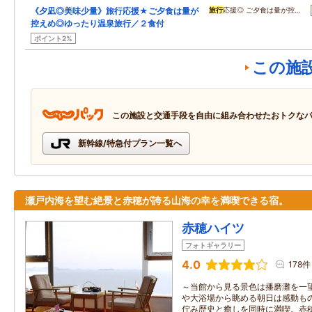
《夕凪◎美味少量》旅行応援★ご夕食は量が
旅行
応援◎ ご夕食は量が控…
控えめ◎ゆったり温泉旅行／２食付
ポイント2%
この施
この施設と交通手段を自由に組み合わせたおトクな
新幹線/特急付プラン一覧へ
瀬戸内海を望む絶景と赤穂が誇る山海の幸を満喫できる宿。
赤穂ハイツ
フォトギャラリー
4.0
178件
～当館から見る景色は播磨灘を一望
や大浴場から眺める朝日は感動も
佇み歴史と癒しを同時に満喫。赤