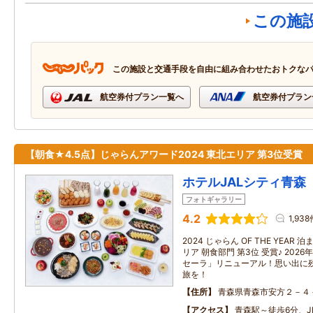
この施
この施設と交通手段を自由に組み合わせたおトクな
航空券付プラン一覧へ
航空券付プラン
【朝食★4.5点】じゃらんアワード2024 東北エリア 第3位受賞
ホテルJALシティ青森
フォトギャラリー
4.2
1,938
2024 じゃらん OF THE YEA
リア 朝食部門 第3位 受賞♪ 202
セーラ」リニューアル！思い出に
旅を！
住所
青森県青森市安方２－４
アクセス
青森駅～徒歩6分、