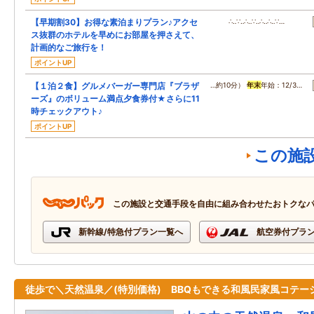
【早期割30】お得な素泊まりプラン♪アクセ
∴‥∵‥∴‥∵‥∴‥∴‥∵…
ス抜群のホテルを早めにお部屋を押さえて、
計画的なご旅行を！
ポイントUP
【１泊２食】グルメバーガー専門店『ブラザ
…約10分）
年末
年始：12/3…
ーズ』のボリューム満点夕食券付★さらに11
時チェックアウト♪
ポイントUP
この施
この施設と交通手段を自由に組み合わせたおトクな
新幹線/特急付プラン一覧へ
航空券付プラ
徒歩で＼天然温泉／(特別価格) BBQもできる和風民家風コテー