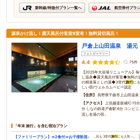
新幹線/特急付プラン一覧へ
航空券付プラ
源泉かけ流し！露天風呂付客室9室有！無料貸切風呂！
戸倉上山田温泉 湯元
フォトギャラリー
4.4
75件
【2025年大浴場リニューアル】毎
し温泉◆露天風呂付客室◆無料の
の精進落としの湯◆3世代
旅行
にも
しい宿/ウェルカムベビー認定
住所
長野県千曲市上山田温泉
アクセス
上信越道坂城IC:15分
分 しなの鉄道戸倉駅:6分 コンビ
流し名湯の宿」
「年末 旅行」を含む宿泊プラン
【ファミリープラン】≪2食付≫お子様歓迎♪
…呂も 3世代
旅行
にも人気 -…