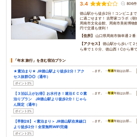
3.4
806件
徳山駅から徒歩2分！コンビニまで
に過ごせます！ 吉野家コラボ（朝
周南市文化会館、周南市美術博物館
円で交通も便利！
住所
山口県周南市御幸通２番
アクセス
徳山駅から歩いて２
ら車で１０分、徳山西ＩCから車
「年末 旅行」を含む宿泊プラン
★素泊まり★ JR徳山駅より徒歩2分！アク
…ます。 ・
年末
年始はお部…
セス抜群◎◎（通年）
ポイント2%
【３泊以上がお得】お水付き！連泊ＥＣＯ素
…ます。 ・
年末
年始はお部…
泊りプラン JR徳山駅より徒歩2分！じゃら
ん限定（通年）
ポイント2%
【早割28】＜素泊まり＞ JR徳山駅在来線口
…ます。 ・
年末
年始はお部…
より徒歩2分！全室無料WIFI完備
ポイント2%