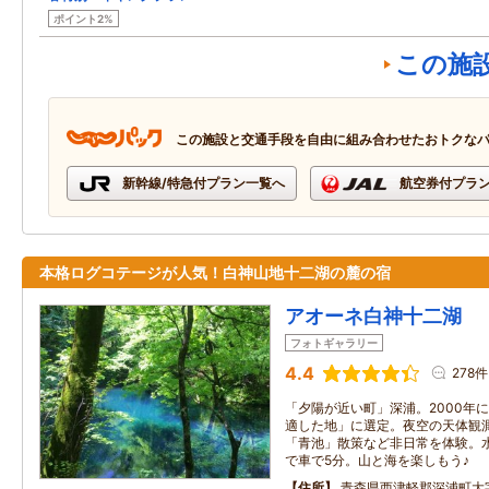
ポイント2%
この施
この施設と交通手段を自由に組み合わせたおトクな
新幹線/特急付プラン一覧へ
航空券付プラ
本格ログコテージが人気！白神山地十二湖の麓の宿
アオーネ白神十二湖
フォトギャラリー
4.4
278件
「夕陽が近い町」深浦。2000年
適した地」に選定。夜空の天体観
「青池」散策など非日常を体験。
で車で5分。山と海を楽しもう♪
住所
青森県西津軽郡深浦町大