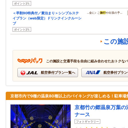
ポイント2%
＜早割90特典付／素泊まり＞シンプルステ
…金に♪ ご
旅行
や出張の予…
イプラン（web限定）ドリンクインクルーシ
ブ
ポイント2%
この施
この施設と交通手段を自由に組み合わせたおトクな
航空券付プラン一覧へ
航空券付プラン
京都市内で9種の温泉80種以上のバイキングが楽しめる！駐車場
京都竹の郷温泉万葉の
ナース
フォトギャラリー