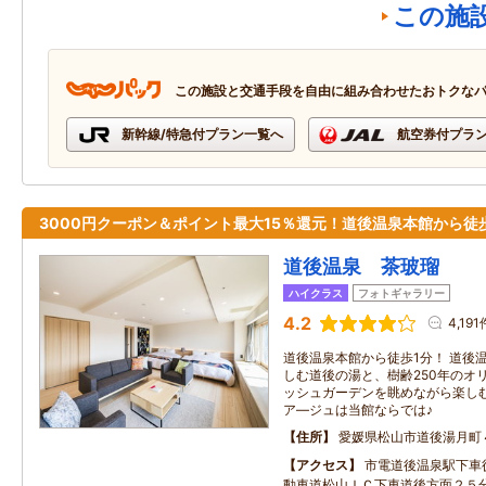
この施
この施設と交通手段を自由に組み合わせたおトクな
新幹線/特急付プラン一覧へ
航空券付プラ
3000円クーポン＆ポイント最大15％還元！道後温泉本館から徒
道後温泉 茶玻瑠
ハイクラス
フォトギャラリー
4.2
4,191
道後温泉本館から徒歩1分！ 道後
しむ道後の湯と、樹齢250年のオ
ッシュガーデンを眺めながら楽し
ア―ジュは当館ならでは♪
住所
愛媛県松山市道後湯月町
アクセス
市電道後温泉駅下車
動車道松山ＩＣ下車道後方面２５