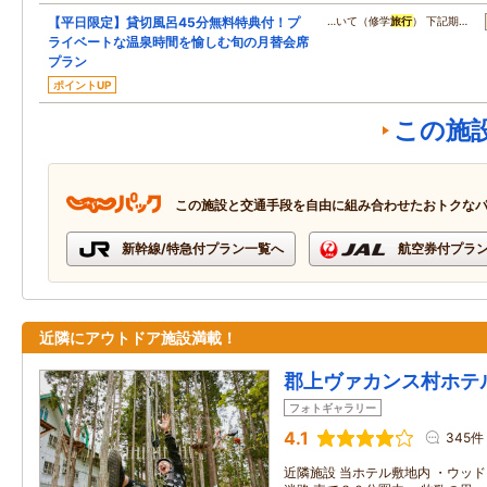
【平日限定】貸切風呂45分無料特典付！プ
…いて（修学
旅行
） 下記期…
ライベートな温泉時間を愉しむ旬の月替会席
プラン
ポイントUP
この施
この施設と交通手段を自由に組み合わせたおトクな
新幹線/特急付プラン一覧へ
航空券付プラ
近隣にアウトドア施設満載！
郡上ヴァカンス村ホテ
フォトギャラリー
4.1
345件
近隣施設 当ホテル敷地内 ・ウッ