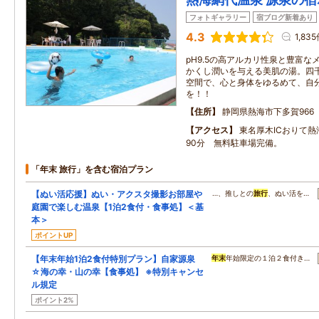
フォトギャラリー
宿ブログ新着あり
4.3
1,83
pH9.5の高アルカリ性泉と豊富
かくし潤いを与える美肌の湯。四
空間で、心と身体をゆるめて、自
を！！
住所
静岡県熱海市下多賀966
アクセス
東名厚木ICおりて
90分 無料駐車場完備。
「年末 旅行」を含む宿泊プラン
【ぬい活応援】ぬい・アクスタ撮影お部屋や
…、推しとの
旅行
、ぬい活を…
庭園で楽しむ温泉【1泊2食付・食事処】＜基
本＞
ポイントUP
【年末年始1泊2食付特別プラン】自家源泉
年末
年始限定の１泊２食付き…
☆海の幸・山の幸【食事処】 ※特別キャンセ
ル規定
ポイント2%