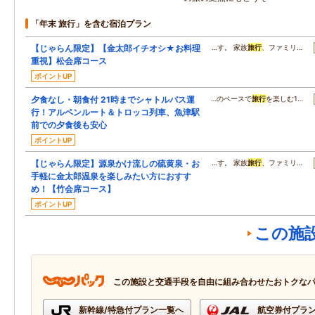
「年末 旅行」を含む宿泊プラン
【じゃらん限定】【金太郎イチオシ★お料理
…す。 家族
旅行
、ファミリ…
重視】松会席コース
ポイントUP
夕食なし・朝食付 21時までシャトルバス運
…のペースで
旅行
を楽しむ1…
行！アルペンルート＆トロッコ列車、魚津駅
前での夕食後も安心
ポイントUP
【じゃらん限定】源泉かけ流しの硫黄泉・お
…す。 家族
旅行
、ファミリ…
手軽に金太郎温泉を楽しみたい方におすす
め！【竹会席コース】
ポイントUP
この施
この施設と交通手段を自由に組み合わせたおトクな
新幹線/特急付プラン一覧へ
航空券付プラ