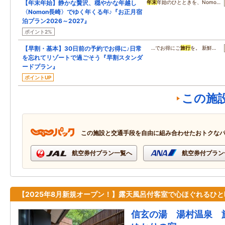
【年末年始】静かな贅沢、穏やかな年越し
年末
年始のひとときを、Nomo…
〈Nomon長崎〉でゆく年くる年♪『お正月宿
泊プラン2026～2027』
ポイント2%
【早割・基本】30日前の予約でお得に♪日常
…でお得にご
旅行
を。 新鮮…
を忘れてリゾートで過ごそう『早割スタンダ
ードプラン』
ポイントUP
この施
この施設と交通手段を自由に組み合わせたおトクな
航空券付プラン一覧へ
航空券付プラン
【2025年8月新規オープン！】露天風呂付客室で心ほぐれるひと
信玄の湯 湯村温泉 