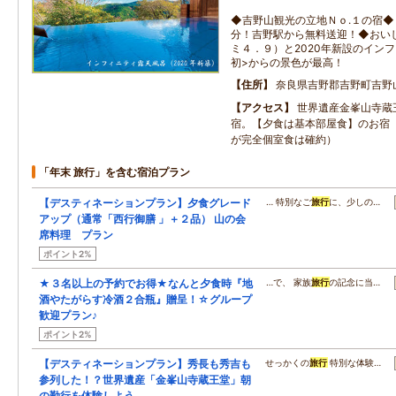
◆吉野山観光の立地Ｎｏ.１の宿
分！吉野駅から無料送迎！◆おい
ミ４．９）と2020年新設のイン
初>からの景色が最高！
住所
奈良県吉野郡吉野町吉野
アクセス
世界遺産金峯山寺蔵
宿。【夕食は基本部屋食】のお宿
が完全個室食は確約）
「年末 旅行」を含む宿泊プラン
【デスティネーションプラン】夕食グレード
… 特別なご
旅行
に、少しの…
アップ（通常「西行御膳 」＋２品） 山の会
席料理 プラン
ポイント2%
★３名以上の予約でお得★なんと夕食時『地
…で、 家族
旅行
の記念に当…
酒やたがらす冷酒２合瓶』贈呈！☆グループ
歓迎プラン♪
ポイント2%
【デスティネーションプラン】秀長も秀吉も
せっかくの
旅行
特別な体験…
参列した！？世界遺産「金峯山寺蔵王堂」朝
の勤行を体験しよう