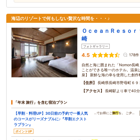
海辺のリゾートで何もしない贅沢な時間を・・・♪
ＯｃｅａｎＲｅｓｏｒ
崎
フォトギャラリー
4.5
178件
自然と海に囲まれた「Nomon長
ことができる唯一のホテル。温泉
泉】 新鮮な海の幸を使用した創作
住所
長崎県長崎市野母町６９
アクセス
長崎駅より車で40分
「年末 旅行」を含む宿泊プラン
【早割・料理UP】30日前の予約で一番人気
…でお得にご
旅行
を。 ご夕…
のコースがリーズナブルに♪『早割エクスト
ラプラン』
ポイントUP