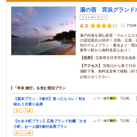
湯の宿 宮浜グランド
フォトギャラリー
4.3
775件
瀬戸内海を望む絶景「マルミエロ
の貸切風呂が好評！ 宮島・広島・
旬のグルメプラン・素泊まり・朝
最寄り駅から無料送迎もあり！
住所
広島県廿日市市宮浜温泉
アクセス
宮島口から車で12
浦駅下車、無料送迎車で移動（約
お知らせください。
「年末 旅行」を含む宿泊プラン
【基本プラン・2食付】迷ったらコレ！旬を
…いて（修学
旅行
） 下記期…
味わう月替り会席
ポイントUP
【かき小町プラン】広島ブランド牡蠣「かき
…いて（修学
旅行
） 下記期…
小町」お一人様5個付会席プラン
ポイントUP