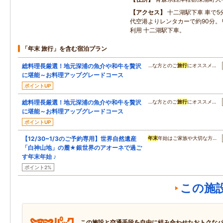
アクセス
十二湖駅下車 車で
代空港よりレンタカーで約90分。
利用 十二湖駅下車。
「年末 旅行」を含む宿泊プラン
総料理長厳選！地元深浦の魚介や和牛を贅沢
…な方とのご
旅行
にオススメ…
に堪能～お料理アップグレードコース
ポイントUP
総料理長厳選！地元深浦の魚介や和牛を贅沢
…な方とのご
旅行
にオススメ…
に堪能～お料理アップグレードコース
ポイントUP
【12/30~1/3のご予約専用】世界自然遺産
年末
年始はご家族や大切な方…
「白神山地」の麓★銀世界のアオーネで過ご
す年末年始 ♪
ポイント2%
この施
この施設と交通手段を自由に組み合わせたおトクな