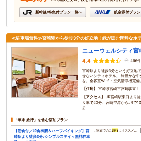
新幹線/特急付プラン一覧へ
航空券付プラン
≪駐車場無料≫宮崎駅から徒歩3分の好立地！緑が囲む閑静なホ
ニューウェルシティ宮
4.4
496件
宮崎駅より徒歩3分という好立地
せないシティホテル。 緑豊かな中
を。全客室Wi-fi・空気清浄機完備
住所
宮崎県宮崎市宮崎駅東１
アクセス
JR宮崎駅東口より徒
り車で20分、宮崎空港からJRで1
分
「年末 旅行」を含む宿泊プラン
【朝食付／和食御膳＆ハーフバイキング】宮
…家族でのご
旅行
にオススメ…
崎駅より徒歩3分♪シンプルステイ＜無料駐車