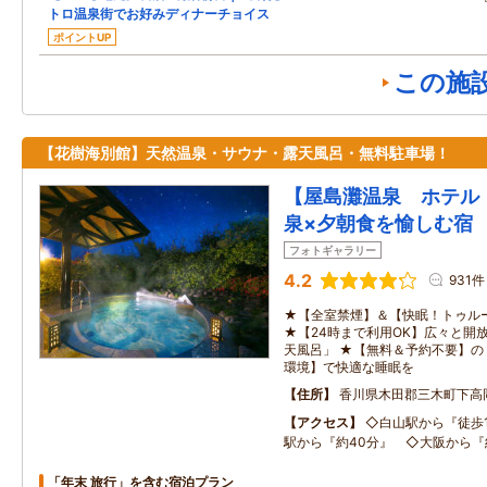
トロ温泉街でお好みディナーチョイス
ポイントUP
この施
【花樹海別館】天然温泉・サウナ・露天風呂・無料駐車場！
【屋島灘温泉 ホテル
泉×夕朝食を愉しむ宿
フォトギャラリー
4.2
931件
★【全室禁煙】＆【快眠！トゥル
★【24時まで利用OK】広々と開
天風呂」 ★【無料＆予約不要】の
環境】で快適な睡眠を
住所
香川県木田郡三木町下高
アクセス
◇白山駅から『徒歩
駅から『約40分』 ◇大阪から『
「年末 旅行」を含む宿泊プラン