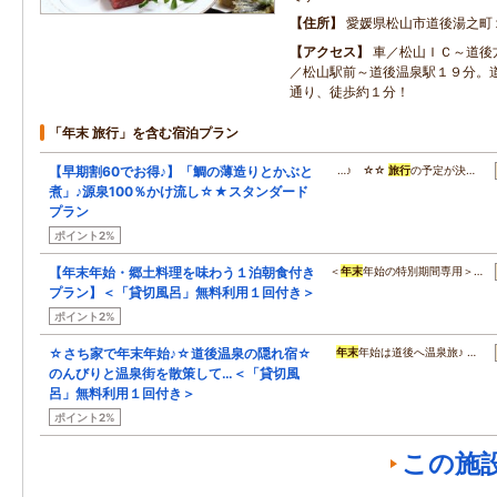
住所
愛媛県松山市道後湯之町
アクセス
車／松山ＩＣ～道後
／松山駅前～道後温泉駅１９分。
通り、徒歩約１分！
「年末 旅行」を含む宿泊プラン
【早期割60でお得♪】「鯛の薄造りとかぶと
…♪ ☆☆
旅行
の予定が決…
煮」♪源泉100％かけ流し☆★スタンダード
プラン
ポイント2%
【年末年始・郷土料理を味わう１泊朝食付き
＜
年末
年始の特別期間専用＞…
プラン】＜「貸切風呂」無料利用１回付き＞
ポイント2%
☆さち家で年末年始♪☆道後温泉の隠れ宿☆
年末
年始は道後へ温泉旅♪ …
のんびりと温泉街を散策して…＜「貸切風
呂」無料利用１回付き＞
ポイント2%
この施