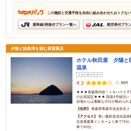
この施設と交通手段を自由に組み合わせたおトクな
新幹線/特急付プラン一覧へ
航空券付プラ
夕陽と陸奥湾を望む展望風呂
ホテル秋田屋 夕陽と
温泉
フォトギャラリー
4.2
88件
★★★青森県内初！ミキハウス子
のお宿認定★★★ 国道4号線沿い
浴場からは素敵な夕日が眺められます
住所
青森県青森市浅虫蛍谷２
アクセス
青い森鉄道浅虫温泉
北道青森東インターより車で15分
車で45分。