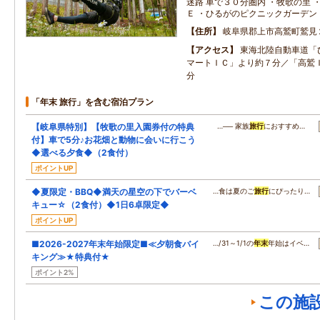
迷路 車で３０分圏内 ・牧歌の里 
Ｅ ・ひるがのピクニックガーデン
住所
岐阜県郡上市高鷲町鷲見
アクセス
東海北陸自動車道「
マートＩＣ」より約７分／「高鷲
分
「年末 旅行」を含む宿泊プラン
【岐阜県特別】【牧歌の里入園券付の特典
…── 家族
旅行
におすすめ…
付】車で5分♪お花畑と動物に会いに行こう
◆選べる夕食◆（2食付）
ポイントUP
◆夏限定・BBQ◆満天の星空の下でバーベ
…食は夏のご
旅行
にぴったり…
キュー☆（2食付）◆1日6卓限定◆
ポイントUP
■2026-2027年末年始限定■≪夕朝食バイ
…/31～1/1の
年末
年始はイベ…
キング≫★特典付★
ポイント2%
この施