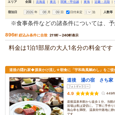
エリア
全国
｜
北海道
｜
東北
｜
関東・甲信越
｜
東海
｜
近畿・北陸
｜
年
月
日
日付未定
泊
宿泊日
人数等
※食事条件などの諸条件については、予
896
軒 絞込み条件に合致
211軒～240軒表示
料金は1泊1部屋の大人1名分の料金で
道後の隠れ家◆源泉かけ流し☆朝食に「宇和島風鯛めし」をご提
道後 湯の宿 さち家
フォトギャラリー
4.9
449
道後温泉本館から徒歩１分。当館の
浴場は夜は貸切に。 丁寧に手作り
海山幸を満喫。 温泉街中路地に静
です