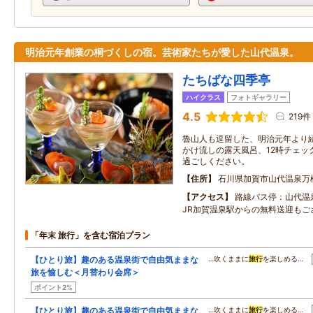
明治元年創業の桐づくしの宿。芸術家たちが愛した山代温泉。
たちばな四季亭
ハイクラス
フォトギャラリー
4.5
219件
魯山人も逗留した、明治元年より
かけ流しの露天風呂、12時チェッ
過ごしください。
住所
石川県加賀市山代温泉万
アクセス
路線バス停：山代温
JR加賀温泉駅からの無料送迎もご
「年末 旅行」を含む宿泊プラン
【ひとり旅】趣のある温泉街で自由気ままな
…吹くままに
旅行
を楽しめる…
旅を愉しむ＜月替わり会席＞
ポイント2%
【ひとり旅】趣のある温泉街で自由気ままな
…吹くままに
旅行
を楽しめる…