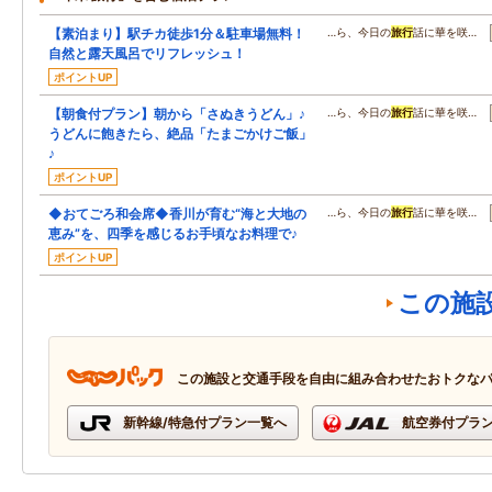
【素泊まり】駅チカ徒歩1分＆駐車場無料！
…ら、今日の
旅行
話に華を咲…
自然と露天風呂でリフレッシュ！
ポイントUP
【朝食付プラン】朝から「さぬきうどん」♪
…ら、今日の
旅行
話に華を咲…
うどんに飽きたら、絶品「たまごかけご飯」
♪
ポイントUP
◆おてごろ和会席◆香川が育む“海と大地の
…ら、今日の
旅行
話に華を咲…
恵み”を、四季を感じるお手頃なお料理で♪
ポイントUP
この施
この施設と交通手段を自由に組み合わせたおトクな
新幹線/特急付プラン一覧へ
航空券付プラ