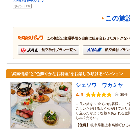
ポイント2%
この施
この施設と交通手段を自由に組み合わせたおトクな
航空券付プラン一覧へ
航空券付プラン
“異国情緒”と“色鮮やかなお料理”をお楽しみ頂けるペンション
シェソワ ワカミヤ
4.9
89件
～良い旅を～ 全てのお客様に、上
ごしいただけるよう心がけており
り立ったかような趣きあふれる空
しみください。
住所
岐阜県郡上市高鷲町ひる