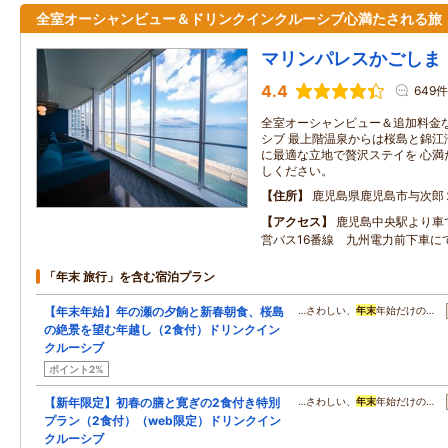
全室オーシャンビュー＆ドリンクインクルーシブ心満たされる旅
マリンパレスかごしま
4.4
649件
全室オーシャンビュー＆追加料金
シブ 最上階温泉からは桜島と錦江
に最適な立地で贅沢ステイを 心満
しください。
住所
鹿児島県鹿児島市与次郎
アクセス
鹿児島中央駅より車
営バス16番線 九州電力前下車に
「年末 旅行」を含む宿泊プラン
【年末年始】年の瀬の夕餉と新春朝食、桜島
…さわしい、
年末
年始だけの…
の絶景を望む年越し（2食付）ドリンクイン
クルーシブ
ポイント2%
【新年限定】初春の膳と寛ぎの2食付き特別
…さわしい、
年末
年始だけの…
プラン（2食付）（web限定）ドリンクイン
クルーシブ