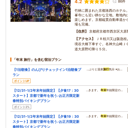
4.2
86件
竹林に囲まれた京都洛西のホテル
峯寺にも近い静かな立地。敷地内
楽しめます。京都縦貫自動車道か
場も完備。
住所
京都府京都市西京区大原
アクセス
ＪＲ桂川又は阪急桂
境谷大橋下車すぐ。名神大山崎Ｊ
道大原野IC降り５分。
「年末 旅行」を含む宿泊プラン
【1泊朝食】のんびりチェックイン1泊朝食プ
…ぷりと温泉
旅行
気分 ※お…
ラン
ポイントUP
【12/31-1/2年末年始限定】【夕食17：30
…きます。
年末
年始限定の…
スタート】京都で新年を祝う♪お正月限定新
春特別バイキングプラン
ポイント2%
【12/31-1/2年末年始限定】【夕食19：30
…きます。
年末
年始限定の…
スタート】京都で新年を祝う♪お正月限定新
春特別バイキングプラン