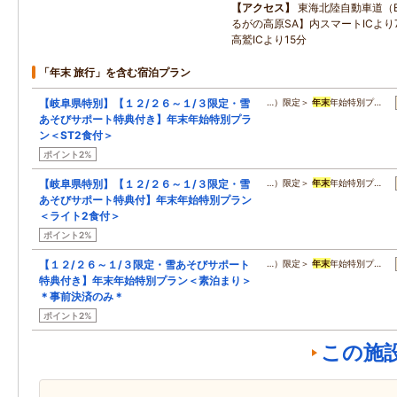
アクセス
東海北陸自動車道（
るがの高原SA】内スマートICより7
高鷲ICより15分
「年末 旅行」を含む宿泊プラン
【岐阜県特別】【１２/２６～１/３限定・雪
…）限定＞
年末
年始特別プ…
あそびサポート特典付き】年末年始特別プラ
ン＜ST2食付＞
ポイント2%
【岐阜県特別】【１２/２６～１/３限定・雪
…）限定＞
年末
年始特別プ…
あそびサポート特典付】年末年始特別プラン
＜ライト2食付＞
ポイント2%
【１２/２６～１/３限定・雪あそびサポート
…）限定＞
年末
年始特別プ…
特典付き】年末年始特別プラン＜素泊まり＞
＊事前決済のみ＊
ポイント2%
この施