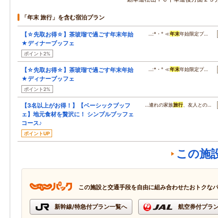
「年末 旅行」を含む宿泊プラン
【☆先取お得☆】茶玻瑠で過ごす年末年始
…:*・° ≪
年末
年始限定プ…
★ディナーブッフェ
ポイント2%
【☆先取お得☆】茶玻瑠で過ごす年末年始
…:*・° ≪
年末
年始限定プ…
★ディナーブッフェ
ポイント2%
【3名以上がお得！】【ベーシックブッフ
…連れの家族
旅行
、友人との…
ェ】地元食材を贅沢に！ シンプルブッフェ
コース♪
ポイントUP
この施
この施設と交通手段を自由に組み合わせたおトクな
新幹線/特急付プラン一覧へ
航空券付プラ