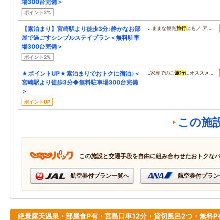
場300台完備＞
ポイント2%
【素泊まり】宮崎駅より徒歩3分♪静かなお部
…ままな観光
旅行
にも／ ア…
屋で過ごすシンプルステイプラン＜無料駐車
場300台完備＞
ポイント2%
★ポイントUP★素泊まりでおトクに宿泊♪＜
…家族でのご
旅行
にオススメ…
宮崎駅より徒歩3分◆無料駐車場300台完備
＞
ポイントUP
この施
この施設と交通手段を自由に組み合わせたおトクな
航空券付プラン一覧へ
航空券付プラン
絶景露天温泉・部屋食P有・宮島口車12分・貸切風呂2つ・無料P