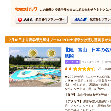
この施設と交通手段を自由に組み合わせたおトクな
航空券付プラン一覧へ
航空券付プラン
7月18日より夏季限定屋外プールOPEN★源泉かけ流し硫黄泉が
北陸 富山 日本の名
風閣
ハイクラス
フォトギャラリー
宿ブ
4.4
2,19
★2024年館内リニューアルOPE
い宿★ 全国的にも珍しい硫黄泉
流しで愉しめる。 黒部峡谷鉄道ま
ルペンルートまで車で約70分。
住所
富山県魚津市天神野新６
アクセス
黒部宇奈月温泉駅・魚
分！アルペンルートや、黒部峡谷
の旅の拠点にもどうぞ