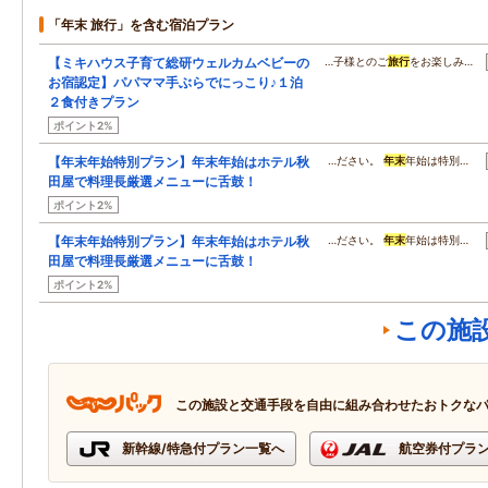
「年末 旅行」を含む宿泊プラン
【ミキハウス子育て総研ウェルカムベビーの
…子様とのご
旅行
をお楽しみ…
お宿認定】パパママ手ぶらでにっこり♪１泊
２食付きプラン
ポイント2%
【年末年始特別プラン】年末年始はホテル秋
…ださい。
年末
年始は特別…
田屋で料理長厳選メニューに舌鼓！
ポイント2%
【年末年始特別プラン】年末年始はホテル秋
…ださい。
年末
年始は特別…
田屋で料理長厳選メニューに舌鼓！
ポイント2%
この施
この施設と交通手段を自由に組み合わせたおトクな
新幹線/特急付プラン一覧へ
航空券付プラ