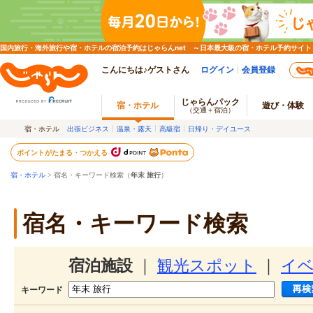
国内旅行・海外旅行や宿・ホテルの宿泊予約はじゃらんnet ～日本最大級の宿・ホテル予約サイト
こんにちは♪ゲストさん
ログイン
会員登録
じゃらんパック
宿・ホテル
遊び・体験
（交通＋宿泊）
宿・ホテル
出張ビジネス
温泉・露天
高級宿
日帰り・デイユース
ポイントがたまる・つかえる
宿・ホテル
> 宿名・キーワード検索（
年末 旅行
）
宿名・キーワード検索
宿泊施設
｜
観光スポット
｜
イ
キーワード