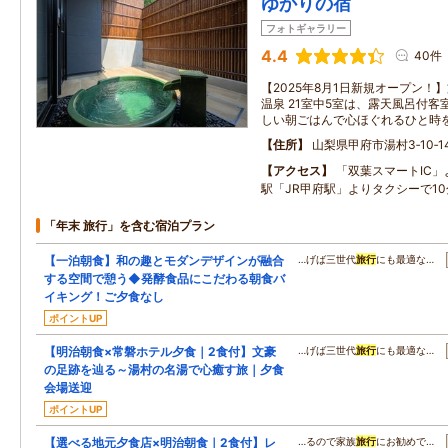
ゆかりの宿
フォトギャラリー
4.4
40件
【2025年8月1日新規オープン！
温泉 21室中5室は、露天風呂付客
しい朝ごはんで心ほぐれるひと時
住所
山梨県甲府市湯村3‐10‐1
アクセス
「双葉スマートIC」
駅「JR甲府駅」よりタクシーで10
「年末 旅行」を含む宿泊プラン
【一泊朝食】和の趣とモダンデザインが融合
…げば三世代
旅行
にも最適な…
する空間で憩う◆発酵食品にこだわる朝食バ
イキング！ご夕食なし
ポイントUP
【明治朝食×常磐ホテル夕食｜2食付】文豪
…げば三世代
旅行
にも最適な…
の足跡を辿る～湯村の名湯で心癒す旅｜夕食
会場送迎
ポイントUP
【選べる地元夕食店×明治朝食｜2食付】レ
…るので家族
旅行
にお勧めで…