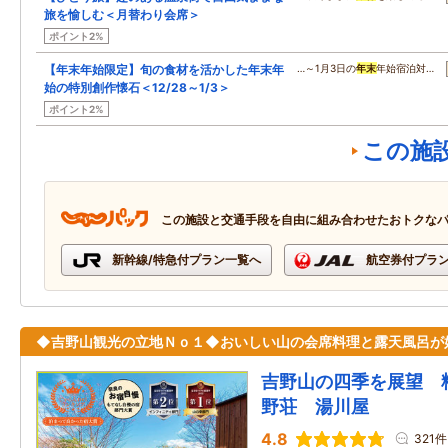
旅を愉しむ＜月替わり会席＞
ポイント2%
【年末年始限定】旬の食材を活かした年末年
…～1月3日の
年末
年始宿泊対…
始の特別創作懐石＜12/28～1/3＞
ポイント2%
この施
この施設と交通手段を自由に組み合わせたおトクな
新幹線/特急付プラン一覧へ
航空券付プラ
◆吉野山観光の立地Ｎｏ１◆おいしい山の会席料理と露天風呂が
吉野山の四季を展望 
野荘 湯川屋
4.8
321件