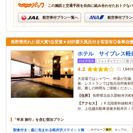
この施設と交通手段を自由に組み合わせたおトクな
航空券付プラン一覧へ
航空券付プラン
長野県売れた宿大賞1位受賞★好評露天風呂付き客室有◎食事自
ホテル サイプレス軽
ハイクラス
フォトギャラリー
宿ブ
4.2
1,84
大浴場ではシャワー、外湯が完備
催。レストランでは地元信州食材
鼓。癒しの時間をご堪能ください
住所
長野県北佐久郡軽井沢町軽
アクセス
ＪＲ北陸新幹線軽井
分、上信越自動車道碓氷軽井沢ＩＣ
「年末 旅行」を含む宿泊プラン
朝食付き：森に包まれる軽井沢ステイ～１棟
…やグループ
旅行
、カップル…