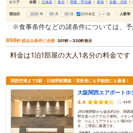
エリア
全国
｜
北海道
｜
東北
｜
関東・甲信越
｜
東海
｜
近畿・北陸
｜
年
月
日
日付未定
泊
宿泊日
人数等
※食事条件などの諸条件については、予
896
軒 絞込み条件に合致
301軒～330軒表示
料金は1泊1部屋の大人1名分の料金で
関西空港まで2駅・日根野駅隣接！深夜便にも早朝便にも最適！
大阪関西エアポートホ
4.4
44件
JR日根野駅から徒歩約2分、関西
野古道へのアクセス便利。イオンモ
分、りんくうアウトレット1駅4分
す。ご滞在に最適です。