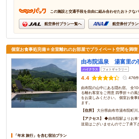
この施設と交通手段を自由に組み合わせたおトクな
航空券付プラン一覧へ
航空券付プラン
個室お食事処完備☆全室離れのお部屋でプライベート空間を満喫
由布院温泉 湯富里の
ハイクラス
フォトギャラリー
4.4
476件
由布院の山中にある隠れ宿。 全1
る離れ客室をご用意 四季折々の風
をお楽しみください。 個室お食事
ます。
住所
大分県由布市湯布院町川
アクセス
◆由布院駅よりお車
送迎はございませんのでご了承下
「年末 旅行」を含む宿泊プラン