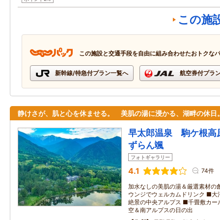
この施
この施設と交通手段を自由に組み合わせたおトクな
新幹線/特急付プラン一覧へ
航空券付プラ
静けさが、肌と心を休ませる。 美肌の湯に浸かる、湖畔の休日
早太郎温泉 駒ケ根高
ずらん颯
フォトギャラリー
4.1
74件
加水なしの美肌の湯＆厳選素材の創
ウンジでウェルカムドリンク ■大
絶景の中央アルプス ■千畳敷カー
空＆南アルプスの日の出