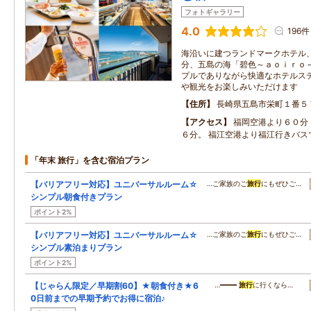
フォトギャラリー
4.0
196件
海沿いに建つランドマークホテル
分、五島の海「碧色～ａｏｉｒｏ
プルでありながら快適なホテルス
や観光をお楽しみいただけます
住所
長崎県五島市栄町１番５
アクセス
福岡空港より６０分
６分。 福江空港より福江行きバス
「年末 旅行」を含む宿泊プラン
【バリアフリー対応】ユニバーサルルーム☆
…ご家族のご
旅行
にもぜひご…
シンプル朝食付きプラン
ポイント2%
【バリアフリー対応】ユニバーサルルーム☆
…ご家族のご
旅行
にもぜひご…
シンプル素泊まりプラン
ポイント2%
【じゃらん限定／早期割60】★朝食付き★6
…━━━━
旅行
に行くなら…
0日前までの早期予約でお得に宿泊♪