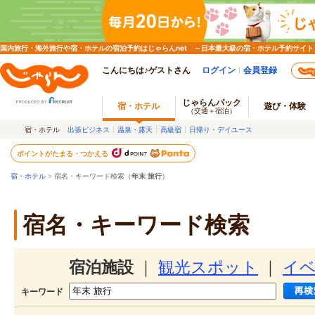
国内旅行・海外旅行や宿・ホテルの宿泊予約はじゃらんnet ～日本最大級の宿・ホテル予約サイト
こんにちは♪ゲストさん
ログイン
会員登録
じゃらんパック
宿・ホテル
遊び・体験
（交通＋宿泊）
宿・ホテル
出張ビジネス
温泉・露天
高級宿
日帰り・デイユース
ポイントがたまる・つかえる
宿・ホテル
> 宿名・キーワード検索（
年末 旅行
）
宿名・キーワード検索
宿泊施設
｜
観光スポット
｜
イ
キーワード