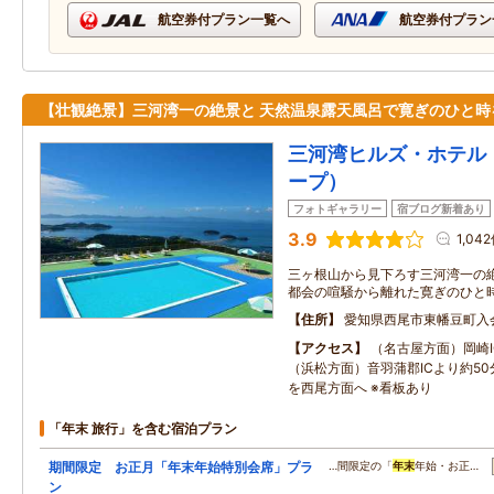
航空券付プラン一覧へ
航空券付プラン
【壮観絶景】三河湾一の絶景と 天然温泉露天風呂で寛ぎのひと時
三河湾ヒルズ・ホテル（
ープ）
フォトギャラリー
宿ブログ新着あり
3.9
1,04
三ヶ根山から見下ろす三河湾一の
都会の喧騒から離れた寛ぎのひと
住所
愛知県西尾市東幡豆町入
アクセス
（名古屋方面）岡崎I
（浜松方面）音羽蒲郡ICより約50
を西尾方面へ ※看板あり
「年末 旅行」を含む宿泊プラン
期間限定 お正月「年末年始特別会席」プラ
…間限定の「
年末
年始・お正…
ン