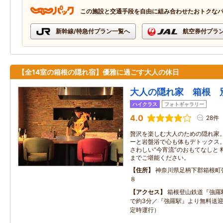
この施設と交通手段を自由に組み合わせたおトクな
新幹線/特急付プラン一覧へ
航空券付プラ
【全14室の箱根の隠れ宿】優雅に過ごす大人の休日
大人の隠れ家 箱根 
ハイクラス
フォトギャラリー
4.0
28件
贅沢を楽しむ大人のための隠れ家。
ーと岩盤浴で心も体もデトックス。
さわしい“今宵流”のおもてなしと
までご堪能ください。
住所
神奈川県足柄下郡箱根町
８
アクセス
箱根登山鉄道『強羅
で約3分／『強羅駅』より無料送迎あ
定時運行）