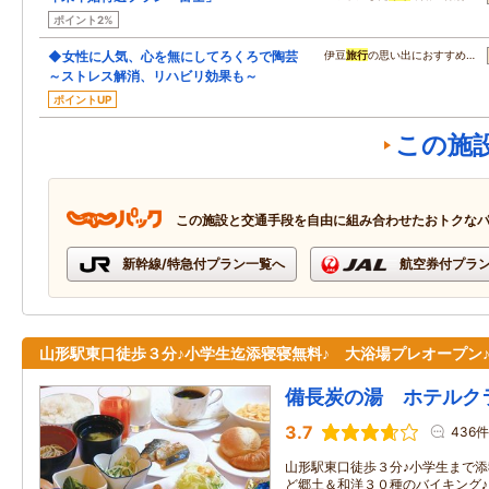
ポイント2%
◆女性に人気、心を無にしてろくろで陶芸
伊豆
旅行
の思い出におすすめ…
～ストレス解消、リハビリ効果も～
ポイントUP
この施
この施設と交通手段を自由に組み合わせたおトクな
新幹線/特急付プラン一覧へ
航空券付プラ
山形駅東口徒歩３分♪小学生迄添寝寝無料♪ 大浴場プレオープン
備長炭の湯 ホテルク
3.7
436件
山形駅東口徒歩３分♪小学生まで添
ど郷土＆和洋３０種のバイキング♪