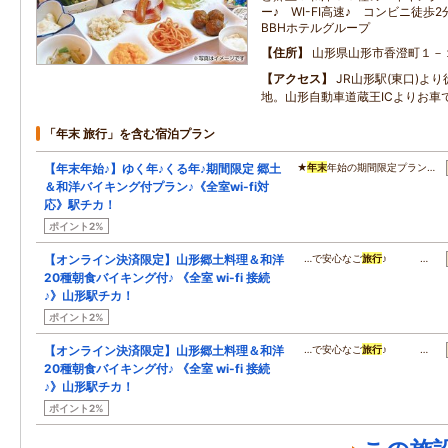
ー♪ WI-FI高速♪ コンビニ徒歩
BBHホテルグループ
住所
山形県山形市香澄町１－
アクセス
JR山形駅(東口)よ
地。山形自動車道蔵王ICよりお車で
「年末 旅行」を含む宿泊プラン
【年末年始♪】ゆく年♪くる年♪期間限定 郷土
★
年末
年始の期間限定プラン…
＆和洋バイキング付プラン♪《全室wi-fi対
応》駅チカ！
ポイント2%
【オンライン決済限定】山形郷土料理＆和洋
…で安心なご
旅行
♪ …
20種朝食バイキング付♪ 《全室 wi-fi 接続
♪》山形駅チカ！
ポイント2%
【オンライン決済限定】山形郷土料理＆和洋
…で安心なご
旅行
♪ …
20種朝食バイキング付♪ 《全室 wi-fi 接続
♪》山形駅チカ！
ポイント2%