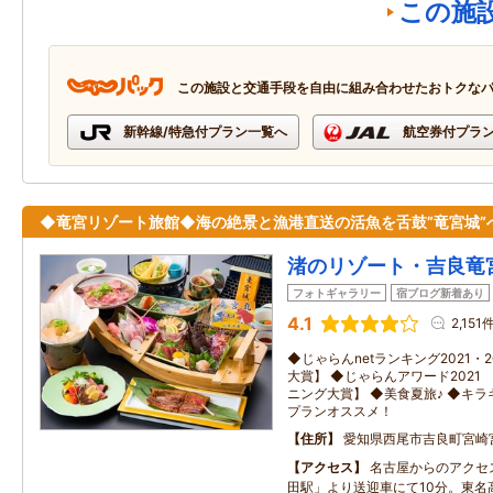
この施
この施設と交通手段を自由に組み合わせたおトクな
新幹線/特急付プラン一覧へ
航空券付プラ
◆竜宮リゾート旅館◆海の絶景と漁港直送の活魚を舌鼓”竜宮城”
渚のリゾート・吉良竜
フォトギャラリー
宿ブログ新着あり
4.1
2,151
◆じゃらんnetランキング2021・2
大賞】 ◆じゃらんアワード2021
ニング大賞】 ◆美食夏旅♪ ◆キ
プランオススメ！
住所
愛知県西尾市吉良町宮崎
アクセス
名古屋からのアクセ
田駅」より送迎車にて10分。東名