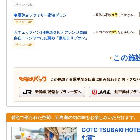
ポイント2%
◆夏休みファミリー宿泊プラン
…夏休み家族
旅行
に出かける…
ポイントUP
☆チェックイン24時迄ＯＫ☆アレンジ自由
…自由に温泉
旅行
をお楽しみ…
自在！レジャーにお薦め「素泊まりプラン」
ポイントUP
この施
この施設と交通手段を自由に組み合わせたおトクな
新幹線/特急付プラン一覧へ
航空券付プラ
碧色で彩られた空間、五島灘の旬の味をお楽しみいただけます。
GOTO TSUBAKI H
む宿”