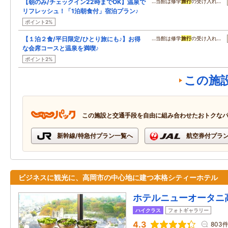
【朝のみ/チェックイン22時までOK】温泉で
…当館は修学
旅行
の受け入れ…
リフレッシュ！「1泊朝食付」宿泊プラン♪
ポイント2%
【１泊２食/平日限定/ひとり旅にも♪】お得
…当館は修学
旅行
の受け入れ…
な会席コースと温泉を満喫♪
ポイント2%
この施
この施設と交通手段を自由に組み合わせたおトクな
新幹線/特急付プラン一覧へ
航空券付プラ
ビジネスに観光に、高岡市の中心地に建つ本格シティーホテル
ホテルニューオータニ
ハイクラス
フォトギャラリー
4.3
803