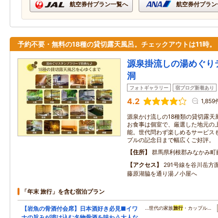
航空券付プラン一覧へ
航空券付プラン
予約不要・無料の18種の貸切露天風呂。チェックアウトは11時。
源泉掛流しの湯めぐり
洞
フォトギャラリー
宿ブログ新着あり
4.2
1,859
源泉かけ流しの18種類の貸切露天
お食事は個室で、厳選した地元の
能。世代問わず楽しめるサービス
プルの記念日まで幅広くご好評。
住所
群馬県利根郡みなかみ町藤
アクセス
291号線を谷川岳方
藤原湖脇を通り湯ノ小屋へ
「年末 旅行」を含む宿泊プラン
【岩魚の骨酒付会席】日本酒好き必見■イワ
…世代の家族
旅行
・カップル…
ナの旨みが溶け込む名物骨酒を味わう大人な