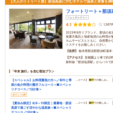
【大人のリトリート旅】那須高原に佇むホテルで温泉と美食を満
フォートリート＋那須
フォトギャラリー
4.1
1,367
2023年9月リブランド。那須の
泉露天風呂と地産地消のお料理が
カムサービスとともに、自然豊か
トステイをお愉しみください。
住所
栃木県那須郡那須町湯本
アクセス
首都圏より車で約2時
新幹線『那須塩原駅』からバスで約
「年末 旅行」を含む宿泊プラン
【スペシャル】お料理重視の方へ／和牛と季
…コース】
旅行
での愉しみ…
節の魚介料理の贅沢フルコース＜■スペシャ
リテコース／1泊2食＞
ポイントUP
【夏休み限定】8/8～15限定｜避暑地・那須
…コース】
旅行
での愉しみ…
高原で過ごす涼やかな温泉旅＜■スペシャリ
テコース／1泊2食＞