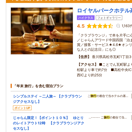
ロイヤルパークホテル
ハイクラス
フォトギャラリー
4.5
1,163
「クラブラウンジ」で本を片手に
／じゃらんアワード中国四国「泊
賞／接客・サービス★4.6★オン
な人との記念日」にも◎
住所
香川県高松市瓦町1丁目3-
アクセス
■ことでん瓦町駅より
松駅より車で約7分 ■高松中央IC
西ICより約25分
「年末 旅行」を含む宿泊プラン
シンプルステイ ～二人旅～ 【クラブラウン
ご
旅行
の都合で当ホテルの基…
ジアクセスなし】
ポイントUP
じゃらん限定！【ポイント１０％】 ゆとり
…------ ご
旅行
の都合で当…
のレイトアウト12時 【クラブラウンジアク
セスなし】