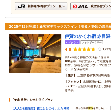
新幹線/特急付プラン一覧へ
航空券付プラ
2025年12月完成！新客室デラックスツイン！美食と静寂の温泉
伊賀のかくれ宿 赤目温
ハイクラス
フォトギャラリー
4.6
1,23
約4km続く神秘の大渓谷『赤目四
100余年、時代に合わせて進化を
舗宿。 渓谷を望むラウンジで過ご
る上質な渓谷時間。
住所
三重県名張市赤目町長坂
アクセス
名阪国道針IC、上野I
（25km）//近鉄赤目口駅より無
要予約
「年末 旅行」を含む宿泊プラン
【大人2名様限定】森にととのう、ふたり時
…静かな温泉
旅行
を楽しみた…