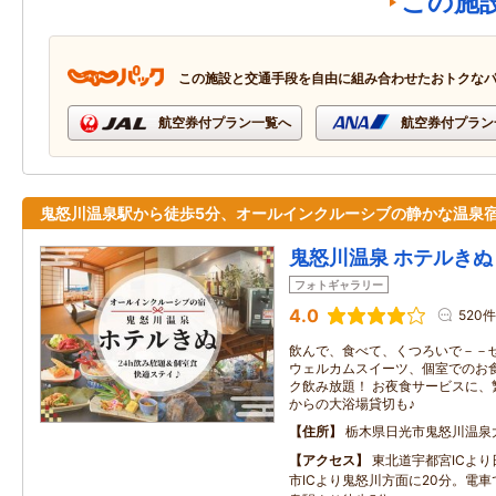
この施
この施設と交通手段を自由に組み合わせたおトクな
航空券付プラン一覧へ
航空券付プラン
鬼怒川温泉駅から徒歩5分、オールインクルーシブの静かな温泉
鬼怒川温泉 ホテルきぬ
フォトギャラリー
4.0
520件
飲んで、食べて、くつろいで－－ぜ
ウェルカムスイーツ、個室でのお
ク飲み放題！ お夜食サービスに、
からの大浴場貸切も♪
住所
栃木県日光市鬼怒川温泉大
アクセス
東北道宇都宮ICよ
市ICより鬼怒川方面に20分。電