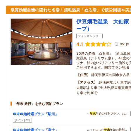
泉質効能自慢の隠れた名湯！畑毛温泉「ぬる湯」で疲労回復や美
伊豆畑毛温泉 大仙家（
ープ）
フォトギャラリー
4.1
951件
30度の名物「ぬる湯」（韮山源泉
家源泉（ナトリウム泉）、41度の
ウナ。館内はバリアフリー施設も
ご利用できます。陶芸プラン登場
住所
静岡県伊豆の国市奈古谷
アクセス
JR函南駅より車で約
大場駅より車で約8分,伊豆縦貫道路
り車で約10分
「年末 旅行」を含む宿泊プラン
年末年始特選プラン「駿河」
～
年末
年始の特別プラン、お…
ポイント2%
年末年始特選プラン「富士」
…ットにした
年末
年始の特別…