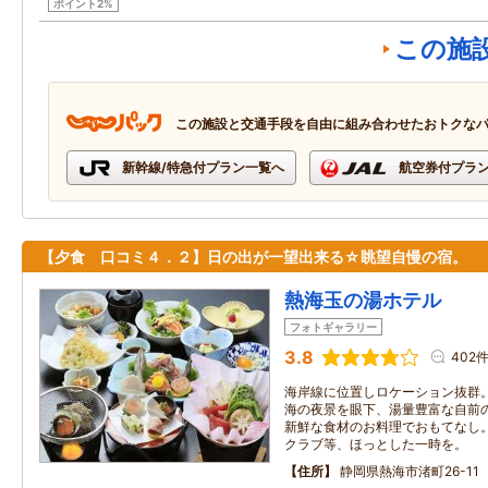
ポイント2%
この施
この施設と交通手段を自由に組み合わせたおトクな
新幹線/特急付プラン一覧へ
航空券付プラ
【夕食 口コミ４．２】日の出が一望出来る☆眺望自慢の宿。
熱海玉の湯ホテル
フォトギャラリー
3.8
402
海岸線に位置しロケーション抜群
海の夜景を眼下、湯量豊富な自前
新鮮な食材のお料理でおもてなし
クラブ等、ほっとした一時を。
住所
静岡県熱海市渚町26-11