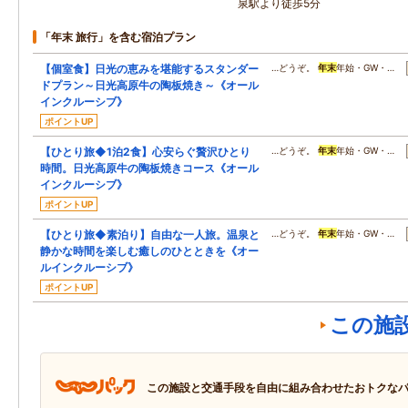
泉駅より徒歩5分
「年末 旅行」を含む宿泊プラン
【個室食】日光の恵みを堪能するスタンダー
…どうぞ。
年末
年始・GW・…
ドプラン～日光高原牛の陶板焼き～《オール
インクルーシブ》
ポイントUP
【ひとり旅◆1泊2食】心安らぐ贅沢ひとり
…どうぞ。
年末
年始・GW・…
時間。日光高原牛の陶板焼きコース《オール
インクルーシブ》
ポイントUP
【ひとり旅◆素泊り】自由な一人旅。温泉と
…どうぞ。
年末
年始・GW・…
静かな時間を楽しむ癒しのひとときを《オー
ルインクルーシブ》
ポイントUP
この施
この施設と交通手段を自由に組み合わせたおトクな