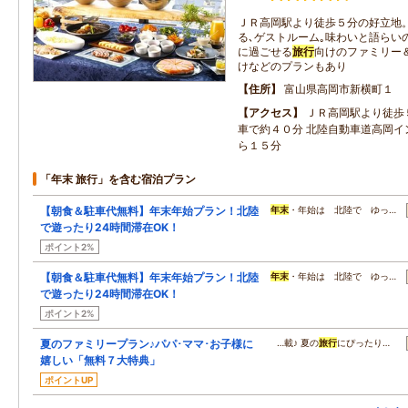
ＪＲ高岡駅より徒歩５分の好立地
る､ゲストルーム｡味わいと語らい
に過ごせる
旅行
向けのファミリー
けなどのプランもあり
住所
富山県高岡市新横町１
アクセス
ＪＲ高岡駅より徒歩
車で約４０分 北陸自動車道高岡イ
ら１５分
「年末 旅行」を含む宿泊プラン
【朝食＆駐車代無料】年末年始プラン！北陸
年末
・年始は 北陸で ゆっ…
で遊ったり24時間滞在OK！
ポイント2%
【朝食＆駐車代無料】年末年始プラン！北陸
年末
・年始は 北陸で ゆっ…
で遊ったり24時間滞在OK！
ポイント2%
夏のファミリープラン♪パパ･ママ･お子様に
…載♪ 夏の
旅行
にぴったり…
嬉しい「無料７大特典」
ポイントUP