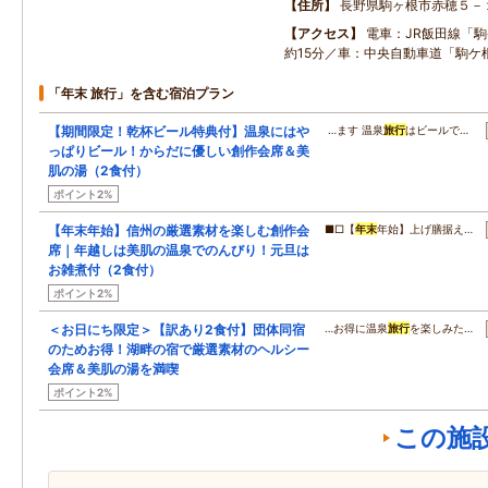
住所
長野県駒ヶ根市赤穂５－
アクセス
電車：JR飯田線「
約15分／車：中央自動車道「駒ケ根
「年末 旅行」を含む宿泊プラン
【期間限定！乾杯ビール特典付】温泉にはや
…ます 温泉
旅行
はビールで…
っぱりビール！からだに優しい創作会席＆美
肌の湯（2食付）
ポイント2%
【年末年始】信州の厳選素材を楽しむ創作会
■□【
年末
年始】上げ膳据え…
席｜年越しは美肌の温泉でのんびり！元旦は
お雑煮付（2食付）
ポイント2%
＜お日にち限定＞【訳あり2食付】団体同宿
…お得に温泉
旅行
を楽しみた…
のためお得！湖畔の宿で厳選素材のヘルシー
会席＆美肌の湯を満喫
ポイント2%
この施