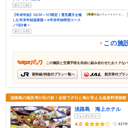
ポイント2%
【年末年始】12/31～1/1限定｜雪見露天を愉
【
年末
年始×フォートリート…
しむ年末年始温泉旅＜※年末年始特別コース
／1泊2食＞
ポイント2%
この施
この施設と交通手段を自由に組み合わせたおトクな
新幹線/特急付プラン一覧へ
航空券付プラ
淡路島の福良湾が目の前！全室で夕日と海が見える温泉料理旅館
淡路島 海上ホテル
フォトギャラリー
4.0
837件