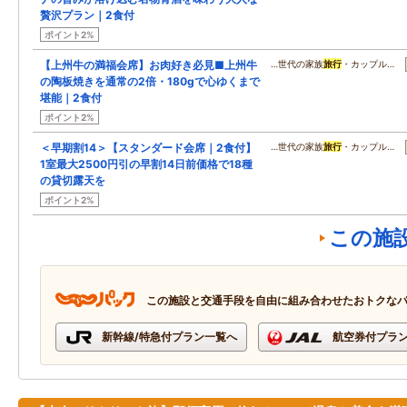
贅沢プラン｜2食付
ポイント2%
【上州牛の満福会席】お肉好き必見■上州牛
…世代の家族
旅行
・カップル…
の陶板焼きを通常の2倍・180gで心ゆくまで
堪能｜2食付
ポイント2%
＜早期割14＞【スタンダード会席｜2食付】
…世代の家族
旅行
・カップル…
1室最大2500円引の早割14日前価格で18種
の貸切露天を
ポイント2%
この施
この施設と交通手段を自由に組み合わせたおトクな
新幹線/特急付プラン一覧へ
航空券付プラ