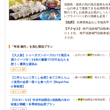
淡路島・福良の旬の地元食材を出
～山の幸まで堪能できる会席料理
館のうずしお温泉はお肌がしっと
いプライベート釣り桟橋も必見！
住所
兵庫県南あわじ市福良甲
アクセス
神戸淡路鳴門自動車
り１２分。 神戸淡路鳴門自動車道
２０分。
「年末 旅行」を含む宿泊プラン
【大人旅】トゥーダズンローズのバラ風呂＆
…な方とのご
旅行
やお祝いに…
酒スイーツ付！24本の薔薇で1日中あなたを
想う～優美な湯浴み
ポイントUP
【三年とらふぐ尽くし会席】全て三年とらふ
…族への感謝
旅行
、友人との…
ぐ使用の会席！様々な食べ方で【Royal Foo
d 御食国】
ポイントUP
【12/31～1/3】年末年始限定×淡路島の冬の
＜＜
年末
年始限定の特別会席…
味覚が満載！冬季特別会席プラン
ポイント2%