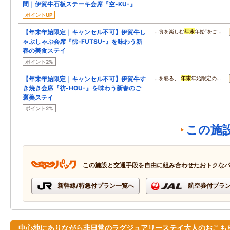
間｜伊賀牛石板ステーキ会席『空-KU-』
ポイントUP
【年末年始限定｜キャンセル不可】伊賀牛し
…食を楽しむ
年末
年始”をご…
ゃぶしゃぶ会席『彿-FUTSU-』を味わう新
春の美食ステイ
ポイント2%
【年末年始限定｜キャンセル不可】伊賀牛す
…を彩る、
年末
年始限定の…
き焼き会席『彷-HOU-』を味わう新春のご
褒美ステイ
ポイント2%
この施
この施設と交通手段を自由に組み合わせたおトクな
新幹線/特急付プラン一覧へ
航空券付プラ
中心地にありながら非日常のラグジュアリーステイ大人のおこも