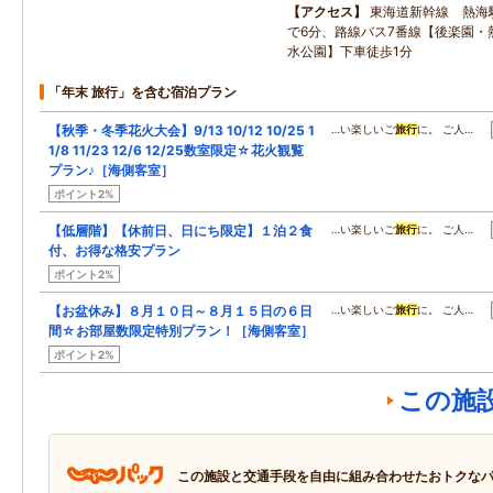
アクセス
東海道新幹線 熱海
で6分、路線バス7番線【後楽園・
水公園】下車徒歩1分
「年末 旅行」を含む宿泊プラン
【秋季・冬季花火大会】9/13 10/12 10/25 1
…い楽しいご
旅行
に。 ご人…
1/8 11/23 12/6 12/25数室限定☆花火観覧
プラン♪［海側客室］
ポイント2%
【低層階】【休前日、日にち限定】１泊２食
…い楽しいご
旅行
に。 ご人…
付、お得な格安プラン
ポイント2%
【お盆休み】８月１０日～８月１５日の６日
…い楽しいご
旅行
に。 ご人…
間☆お部屋数限定特別プラン！［海側客室］
ポイント2%
この施
この施設と交通手段を自由に組み合わせたおトクな