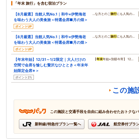
「年末 旅行」を含む宿泊プラン
【8月厳選】当館人気No.1｜和牛×伊勢海老
…な方とのご
旅行
にも人気の…
を味わう大人の美食旅＜特選会席■月の煌＞
ポイントUP
【8月厳選】当館人気No.1｜和牛×伊勢海老
…な方とのご
旅行
にも人気の…
を味わう大人の美食旅＜特選会席■月の煌＞
ポイントUP
【年末年始】12/31～1/2限定｜大人だけの
【
年末
年始×別邸今宵】 12…
空間で会席を愉しむ贅沢なひととき＜年末年
始限定会席※＞
ポイント2%
この施
この施設と交通手段を自由に組み合わせたおトクな
新幹線/特急付プラン一覧へ
航空券付プラ