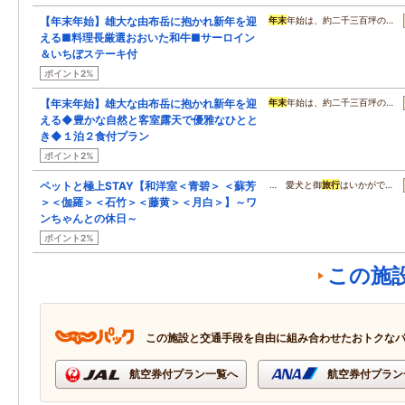
【年末年始】雄大な由布岳に抱かれ新年を迎
年末
年始は、約二千三百坪の…
える■料理長厳選おおいた和牛■サーロイン
＆いちぼステーキ付
ポイント2%
【年末年始】雄大な由布岳に抱かれ新年を迎
年末
年始は、約二千三百坪の…
える◆豊かな自然と客室露天で優雅なひとと
き◆１泊２食付プラン
ポイント2%
ペットと極上STAY【和洋室＜青碧＞ ＜蘇芳
… 愛犬と御
旅行
はいかがで…
＞＜伽羅＞＜石竹＞＜藤黄＞＜月白＞】～ワ
ンちゃんとの休日～
ポイント2%
この施
この施設と交通手段を自由に組み合わせたおトクな
航空券付プラン一覧へ
航空券付プラン