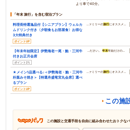
より車で40分。
「年末 旅行」を含む宿泊プラン
料理長特選逸品付【シニアプラン】ウェルカ
…ァミリーの
旅行
にオススメ…
ムドリンク付き〈夕朝食もお部屋食〉お得な
3大特典付き
ポイントUP
【年末年始限定】伊勢海老一尾・鮑・三河牛
…ださい。
年末
年始だけの…
付きお正月会席
ポイント2%
★メイン1品選べる♪＜伊勢海老・鮑・三河牛
…ァミリーの
旅行
にオススメ…
朴葉みそ焼き＞【特選舟盛竜宮丸会席】選べ
るプラン
ポイントUP
この施
この施設と交通手段を自由に組み合わせたおトクな