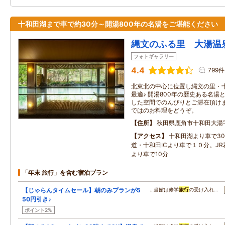
十和田湖まで車で約30分～開湯800年の名湯をご堪能ください
縄文のふる里 大湯温
フォトギャラリー
4.4
799件
北東北の中心に位置し縄文の里・
最適♪ 開湯800年の歴史ある名
した空間でのんびりとご滞在頂けま
ではのお料理をどうぞ。
住所
秋田県鹿角市十和田大湯
アクセス
十和田湖より車で3
道・十和田ICより車で１０分。J
より車で10分
「年末 旅行」を含む宿泊プラン
【じゃらんタイムセール】朝のみプランが5
…当館は修学
旅行
の受け入れ…
50円引き♪
ポイント2%