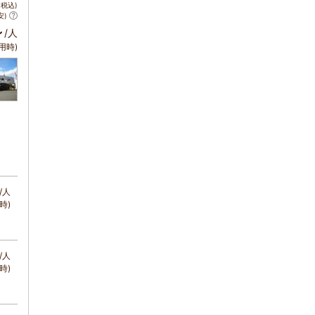
税込)
安)
～
/人
用時)
/人
時)
/人
時)