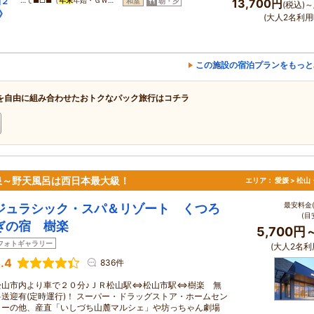
泊２
…て■□■（
年末
年始・ＧＷ…
和室
朝・夕
13,700円
(税込)～
》
(大人2名利用
この施設の宿泊プランをもっと
を自由に組み合わせたおトクなパック旅行はコチラ
泉～野天風呂は西日本最大級！
エリア：
愛媛 > 松
最安料金(
ジュラシック・スパ＆リゾート くつろ
(目
ぎの宿 樹楽
5,700円
フォトギャラリー
(大人2名利
.4
836件
松山市内より車で２０分♪ＪＲ松山駅⇔松山市駅⇔樹楽 無
料送迎有(定時運行)！ スーパー・ドラッグストア・ホームセン
ターの他、産直「いしづち山麓マルシェ」や坊っちゃん劇場