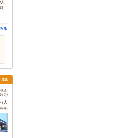
/人
時)
みる
山・道後
税込)
安)
～
/人
用時)