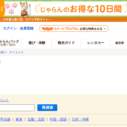
 ～日本最大級の宿・ホテル予約サイト～
ログイン
会員登録
お得な特典をみる
ゃらんパック
遊び・体験
観光ガイド
レンタカー
航空券
（交通＋宿泊）
日帰り・デイユース
ベント
・甲信越
｜
東海
｜
近畿・北陸
｜
中国・四国
｜
九州・沖縄