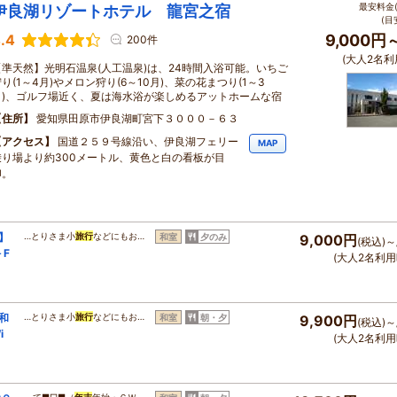
最安料金(
伊良湖リゾートホテル 龍宮之宿
(目
.4
9,000円
200件
(大人2名利
【準天然】光明石温泉(人工温泉)は、24時間入浴可能。いちご
り(1～4月)やメロン狩り(6～10月)、菜の花まつり(1～3
月)、ゴルフ場近く、夏は海水浴が楽しめるアットホームな宿
住所
愛知県田原市伊良湖町宮下３０００－６３
アクセス
国道２５９号線沿い、伊良湖フェリー
MAP
乗り場より約300メートル、黄色と白の看板が目
印。
】
…とりさま小
旅行
などにもお…
和室
夕のみ
9,000円
(税込)～
F
(大人2名利用
和
…とりさま小
旅行
などにもお…
和室
朝・夕
9,900円
(税込)～
i
(大人2名利用