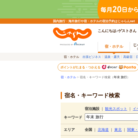
国内旅行・海外旅行や宿・ホテルの宿泊予約はじゃらんnet
こんにちは♪ゲストさん
じ
宿・ホテル
宿・ホテル
出張ビジネス
温泉・露天
高級宿
ポイントがたまる・つかえる
宿・ホテル
> 宿名・キーワード検索（
年末 旅行
）
宿名・キーワード検索
宿泊施設
｜
観光スポット
｜
イ
キーワード
エリア
全国
｜
北海道
｜
東北
｜
関東