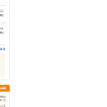
/人
時)
/人
時)
みる
・御前崎
税込)
安)
～
/人