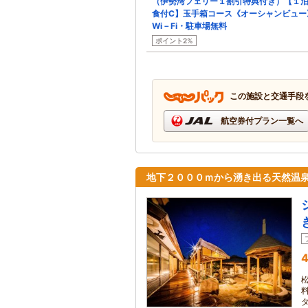
（伊勢湾フェリー１割引特典付き）【１
食付C】玉手箱コース《オーシャンビュー
Wi－Fi・駐車場無料
ポイント2%
この施設と交通手段
航空券付プラン一覧へ
地下２０００ｍから湧き出る天然温
4