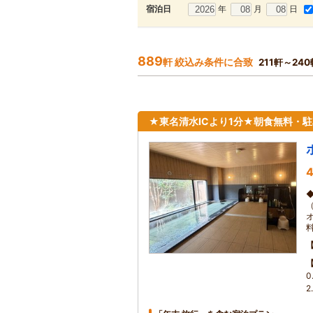
年
月
日
宿泊日
889
軒 絞込み条件に合致
211軒～24
★東名清水ICより1分★朝食無料・
4
2