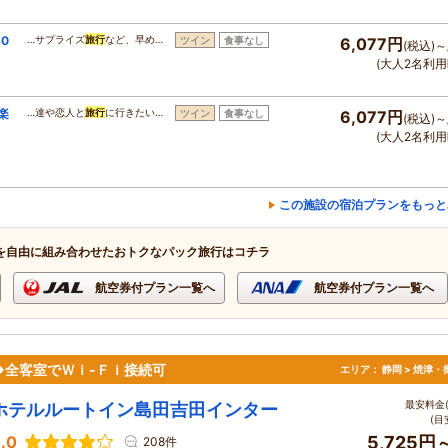
0
…サプライズ
旅行
など、早め…
ツイン
食事なし
6,077円
(税込)～
！
(大人2名利用
楽
…達や恋人と
旅行
に行きたい…
ツイン
食事なし
6,077円
(税込)～
(大人2名利用
この施設の宿泊プランをもっと
を自由に組み合わせたおトクなパック旅行はコチラ
航空券付プラン一覧へ
航空券付プラン一覧へ
◆全客室でＷｉ-Ｆｉ接続可
エリア：
静岡 > 焼津
最安料金(
ホテルルートイン島田吉田インター
(目
.0
5,725円
208件