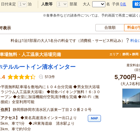
日付未定
泊
部屋
大人
名 子供
0名
人数等
※食事条件などの諸条件については、予約画面で再度ご確認く
合致順
料金が
0軒表示
料金は1泊1部屋の大人1名分の料金です（消費税・サービス料込み）
料金
駐車場無料・人工温泉大浴場完備
エリア：
静岡 > 静
最安料金(
ホテルルートイン清水インター
(目
.4
5,700円
513件
(大人2名利
◆平面無料駐車場を敷地内に１０４台分完備 ◆男女別大浴場
（ラジウム人工温泉大浴場） ◆朝食バイキング無料！６:３０
オープン ◆全室に加湿機能付空気清浄機を完備 ◆Wi-Fi（無
料接続）全室利用可能
住所
静岡県静岡市清水区八坂東一丁目２０番２０号
アクセス
◆東名高速清水インター出口より
MAP
0.5km、車で1分 ◆JR東海道線 清水駅より
.3km、車で約10分