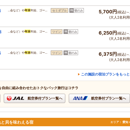
浴
…会など）や
年末
年始、ゴー…
セミダブル
朝のみ
5,700円
(税込)～
(大人2名利用
浴
…会など）や
年末
年始、ゴー…
ツイン
朝のみ
6,250円
(税込)～
(大人2名利用
浴
…会など）や
年末
年始、ゴー…
ツイン
朝のみ
6,375円
(税込)～
(大人2名利用
この施設の宿泊プランをもっと
を自由に組み合わせたおトクなパック旅行はコチラ
航空券付プラン一覧へ
航空券付プラン一覧へ
魚と貝を味わえる宿
エリア：
愛知 