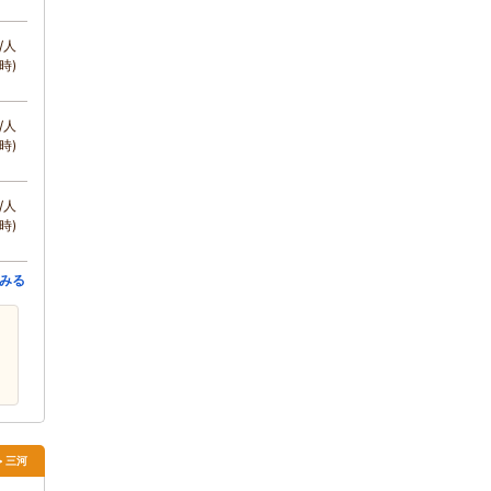
/人
時)
/人
時)
/人
時)
みる
> 三河