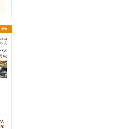
> 熱海
税込)
安)
～
/人
用時)
/人
時)