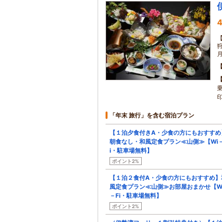
4
狩
「年末 旅行」を含む宿泊プラン
【１泊夕食付きA・少食の方にもおすすめ
朝食なし・和風定食プラン≪山側≫【Wi－
i・駐車場無料】
ポイント2%
【１泊２食付A・少食の方にもおすすめ】
風定食プラン≪山側≫お部屋おまかせ【W
－Fi・駐車場無料】
ポイント2%