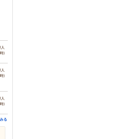
/人
時)
/人
時)
/人
時)
みる