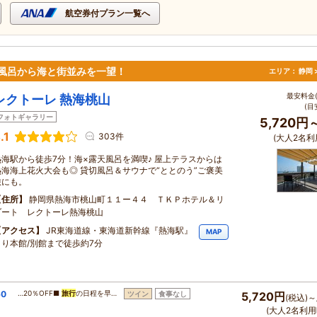
航空券付プラン一覧へ
風呂から海と街並みを一望！
エリア：
静岡 
最安料金(
レクトーレ 熱海桃山
(目
フォトギャラリー
5,720円
.1
303件
(大人2名利
熱海駅から徒歩7分！海×露天風呂を満喫♪ 屋上テラスからは
熱海海上花火大会も◎ 貸切風呂＆サウナで“ととのう”ご褒美
旅にも。
住所
静岡県熱海市桃山町１１ー４４ ＴＫＰホテル＆リ
ゾート レクトーレ熱海桃山
アクセス
JR東海道線・東海道新幹線『熱海駅』
MAP
より本館/別館まで徒歩約7分
0
…20％OFF■
旅行
の日程を早…
ツイン
食事なし
5,720円
(税込)～
！
(大人2名利用