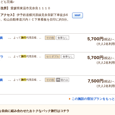
なども完備♪
住所
愛媛県東温市見奈良１１１０
アクセス
伊予鉄道横河原線見奈良駅下車徒歩6
MAP
分。松山自動車道川内ＩＣ下車看板を目印に約5分。
満
…。 よって
旅行
代理店様、…
その他
食事なし
5,700円
(税込)～
(大人2名利用
デラ
…。 よって
旅行
代理店様、…
セミダブル
食事なし
5,700円
(税込)～
イ
(大人2名利用
満
…。 よって
旅行
代理店様、…
その他
朝のみ
7,500円
(税込)～
(大人2名利用
この施設の宿泊プランをもっと
を自由に組み合わせたおトクなパック旅行はコチラ