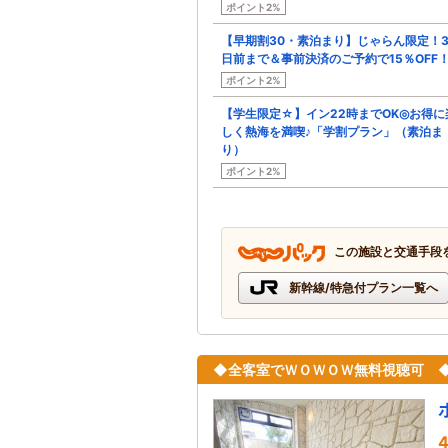
ポイント2%
【早期割30・素泊まり】じゃらん限定！3
日前まで＆事前決済のご予約で15％OFF
ポイント2%
【学生限定☆】イン22時までOK◎お得に
しく熱海を満喫♪「学割プラン」（素泊ま
り）
ポイント2%
この施設と交通手段
新幹線/特急付プラン一覧へ
◆全客室でＷＯＷＯＷ無料視聴可 
4